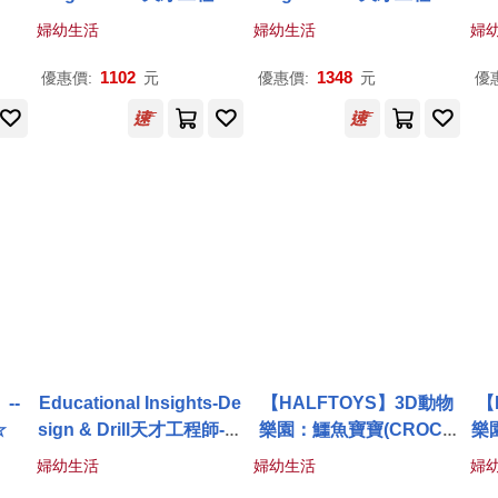
益智形狀配對板
STEAM軌道牆
婦幼生活
婦幼生活
婦
1102
1348
優惠價:
元
優惠價:
元
優
--
Educational Insights-De
【HALFTOYS】3D動物
【
☆
sign & Drill天才工程師-隨
樂園：鱷魚寶寶(CROCO
樂
行工作箱
DILE BABY) STEAM教育
婦幼生活
婦幼生活
婦
玩具