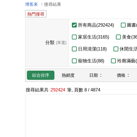
博客來
搜尋結果
熱門搜尋
所有商品(292424)
圖書(
家居生活(3165)
美食(36
分類
(單選)
日用清潔(118)
休閒生活(
寵物生活(88)
玲廊滿藝(
日期
價格
綜合排序
熱銷度
搜尋結果共
292424
筆, 頁數
8
/ 4874