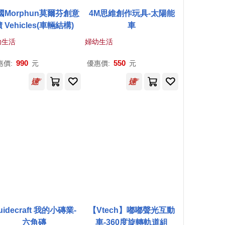
國Morphun莫爾芬創意
4M思維創作玩具-太陽能
 Vehicles(車輛結構)
車
幼生活
婦幼生活
990
550
惠價:
元
優惠價:
元
uidecraft 我的小磚業-
【Vtech】嘟嘟聲光互動
六角磚
車-360度旋轉軌道組