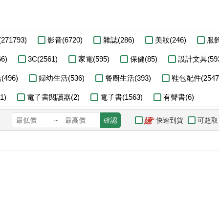
271793)
影音(6720)
雜誌(286)
美妝(246)
服飾
6)
3C(2561)
家電(595)
保健(85)
設計文具(593
496)
婦幼生活(536)
餐廚生活(393)
鞋包配件(2547
1)
電子書閱讀器(2)
電子書(1563)
有聲書(6)
快速到貨
可超取
~
確認