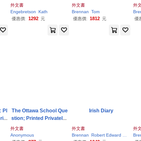
外文書
外文書
外
Engebretson
Kath
Brennan
Tom
Bre
1292
1812
優惠價:
元
優惠價:
元
優
 Pl
The Ottawa School Que
Irish Diary
rin
stion; Printed Privately f
or R. Mackell, J.F. Laniga
外文書
外文書
外
n, H.F. Sims, A.J.
Brenna
Anonymous
Brennan
Robert Edward 1897-
Bre
n
, M.J. O’’Neill and