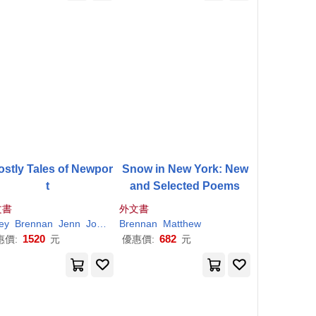
stly Tales of Newpor
Snow in New York: New
t
and Selected Poems
文書
外文書
ley
Brennan
Jenn
John T.
Brennan
Matthew
1520
682
惠價:
元
優惠價:
元