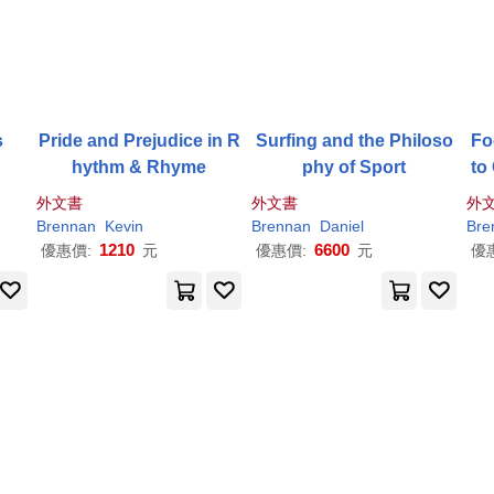
s
Pride and Prejudice in R
Surfing and the Philoso
Fo
hythm & Rhyme
phy of Sport
to
外文書
外文書
外
Brennan
Kevin
Brennan
Daniel
Bre
1210
6600
優惠價:
元
優惠價:
元
優