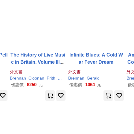
Pell
The History of Live Musi
Infinite Blues: A Cold W
Am
c in Britain, Volume III, 1
ar Fever Dream
Co
985-2015: From Live Aid
外文書
外文書
外
to Live Nation
Brennan
Cloonan
Frith
Martin
Brennan
Matt
Simon
Gerald
Bre
8250
1064
優惠價:
元
優惠價:
元
優