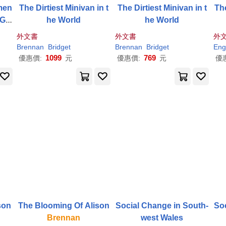
men
The Dirtiest Minivan in t
The Dirtiest Minivan in t
 Gu
he World
he World
ilit
外文書
外文書
外
s a
Brennan
Bridget
Brennan
Bridget
Eng
1099
769
優惠價:
元
優惠價:
元
優
The Blooming Of Alison
The Blooming Of Alison
Social Change in South-
Soc
Brennan
west Wales