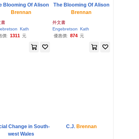
The Blooming Of Alison
The Blooming Of Alison
Brennan
Brennan
文書
外文書
ebretson
Kath
Engebretson
Kath
1311
874
惠價:
元
優惠價:
元
ial Change in South-
C.J.
Brennan
west Wales