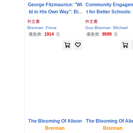
George Fitzmaurice: ’’Wi
Community Engage
ld in His Own Way’’: Bio
t for Better Schools:
graphy of an Abbey Pla
aranteeing Accountab
外文書
外文書
ywright
y, Representativenes
Brennan
Fiona
Guo-
Brennan
Michael
nd Equality
1914
9599
優惠價:
元
優惠價:
元
The Blooming Of Alison
Brennan
Brennan