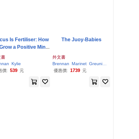
cus Is Fertiliser: How
The Juoy-Babies
 Grow a Positive Mind
set
文書
外文書
nnan
Kylie
Brennan
Marinet
Greuning
Mari Van
539
1739
惠價:
元
優惠價:
元