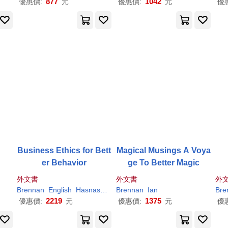
877
1042
優惠價:
元
優惠價:
元
優
Business Ethics for Bett
Magical Musings A Voya
er Behavior
ge To Better Magic
外文書
外文書
外
Brennan
English
Hasnas
Jason
Brennan
John
Ian
William
Bre
2219
1375
優惠價:
元
優惠價:
元
優