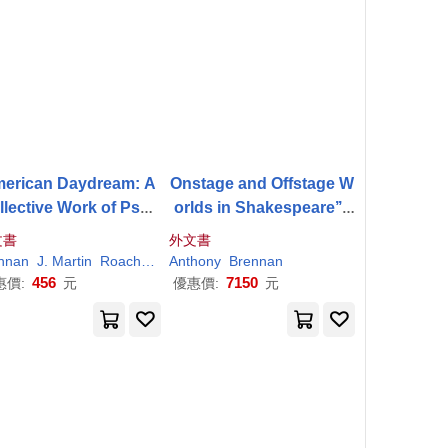
erican Daydream: A
Onstage and Offstage W
llective Work of Psyc
orlds in Shakespeare’’s
hic Fiction
Plays
文書
外文書
nnan
J. Martin
Roach
Strangeweather
Anthony
Brennan
456
7150
惠價:
元
優惠價:
元