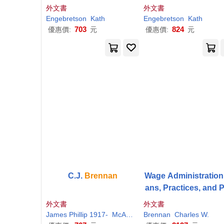
外文書
外文書
Engebretson
Kath
Engebretson
Kath
703
824
優惠價:
元
優惠價:
元
C.J.
Brennan
Wage Administration:
ans, Practices, and P
ciples
外文書
外文書
James Phillip 1917-
McAuley
Brennan
Charles W.