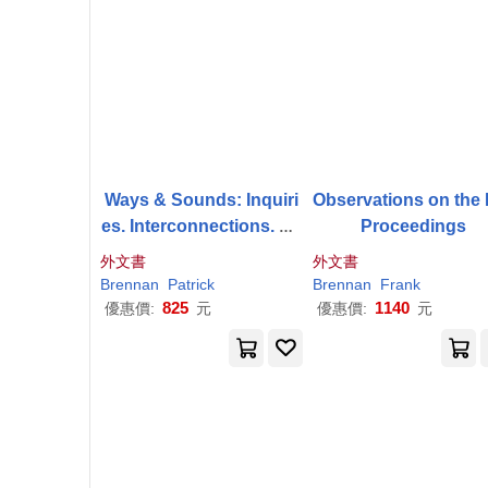
Ways & Sounds: Inquiri
Observations on the 
es. Interconnections. Co
Proceedings
ntours.
外文書
外文書
Brennan
Patrick
Brennan
Frank
825
1140
優惠價:
元
優惠價:
元