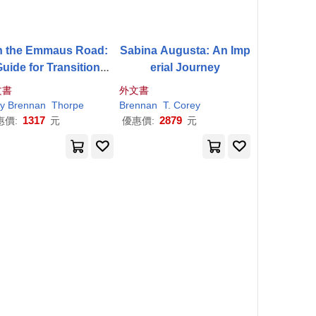
n the Emmaus Road:
Sabina Augusta: An Imp
uide for Transitions i
erial Journey
Ordained Leadership
文書
外文書
ry
Brennan
Thorpe
Brennan
T. Corey
1317
2879
惠價:
元
優惠價:
元