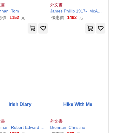
文書
外文書
nnan
Tom
James Phillip 1917-
McAuley
1152
1482
惠價:
元
優惠價:
元
Irish Diary
Hike With Me
文書
外文書
nnan
Robert Edward 1897-
Brennan
Christine