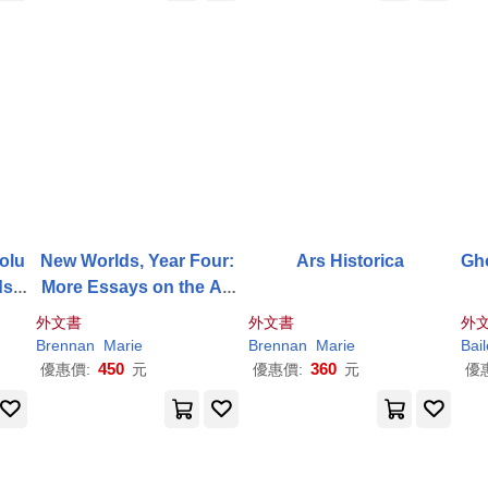
Volu
New Worlds, Year Four:
Ars Historica
Gho
s t
More Essays on the Art
of Worldbuilding
外文書
外文書
外
Brennan
Marie
Brennan
Marie
Bai
450
360
優惠價:
元
優惠價:
元
優