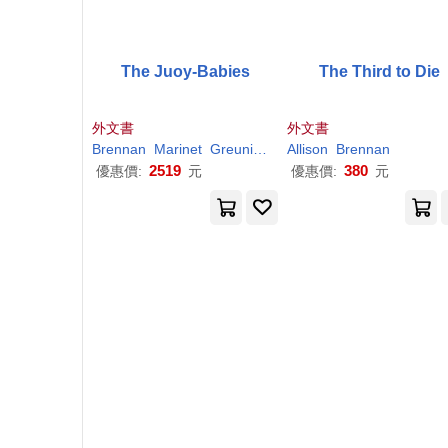
The Juoy-Babies
The Third to Die
外文書
外文書
Brennan
Marinet
Greuning
Mari Van
Allison
Brennan
2519
380
優惠價:
元
優惠價:
元