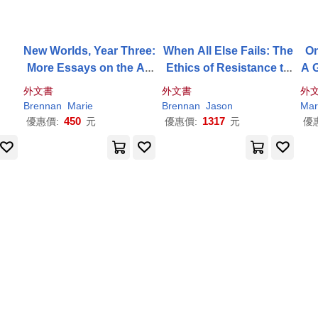
New Worlds, Year Three:
When All Else Fails: The
O
More Essays on the Art
Ethics of Resistance to
A G
of Worldbuilding
State Injustice
n 
外文書
外文書
外
Brennan
Marie
Brennan
Jason
Ma
450
1317
優惠價:
元
優惠價:
元
優