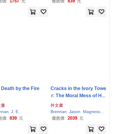
1757
839
惠價:
元
優惠價:
元
Death by the Fire
Cracks in the Ivory Towe
r: The Moral Mess of Hig
her Education
文書
外文書
nnan
J. E.
Brennan
Jason
Magness
Phillip
839
2039
惠價:
元
優惠價:
元