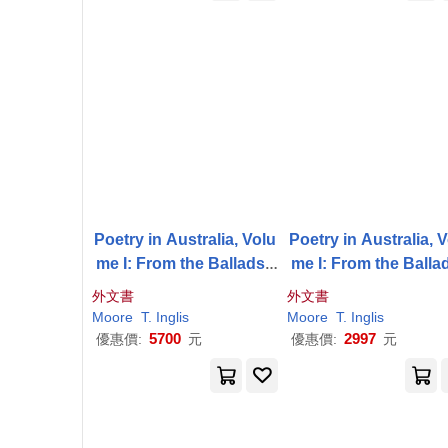
Poetry in Australia, Volu
Poetry in Australia, 
me I: From the Ballads t
me I: From the Ballad
o
Brennan
o
Brennan
外文書
外文書
Moore
T. Inglis
Moore
T. Inglis
5700
2997
優惠價:
元
優惠價:
元