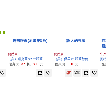
趨勢跟蹤(原書第5版)
論人的尊嚴
狗
照
簡體書
簡體書
中
（美）邁克爾•W.卡
沃爾
（美）傑里米·
沃爾
德倫
張卓明
麥
87
830
330
優惠價:
折,
元
優惠價:
元
優
試閱