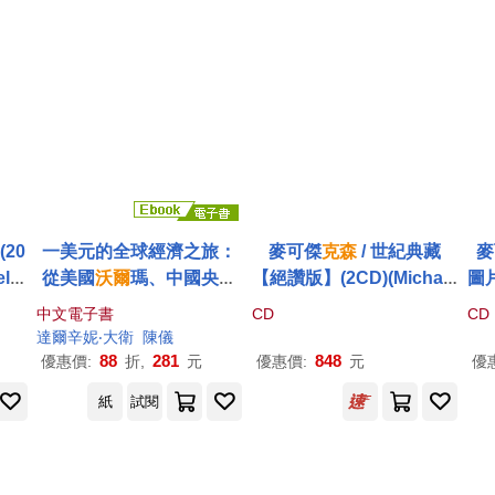
(20
一美元的全球經濟之旅：
麥可傑
克森
/ 世紀典藏
麥
l J
從美國
沃爾
瑪、中國央行
【絕讚版】(2CD)(Michael
圖片
)
到奈及利亞鐵路，洞悉世
Jackson / The Essential
中文電子書
CD
CD
界的運作真相【暢銷紀念
Michael Jackson (2CD))
達爾辛妮‧大衛
陳儀
版】 (電子書)
88
281
848
優惠價:
折,
元
優惠價:
元
優
紙
試閱