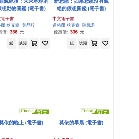
類滅絕後：未來地球的
新恐龍：如果恐龍沒有滅
假想動物圖鑑 (電子書)
絕的假想圖鑑 (電子書)
文電子書
中文電子書
爾‧狄
克森
黃品玟
道格爾‧狄
克森
陳姵君
336
336
惠價:
元
優惠價:
元
紙
試閱
紙
試閱
莫依的晚上 (電子書)
莫依的早晨 (電子書)