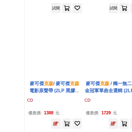
試閱
試閱
麥可傑
克森
/ 麥可傑
克森
麥可傑
克森
/ 獨一無二
電影原聲帶 (2LP 黑膠唱
金冠軍單曲全選輯 (2L
片)(Michael Jackson / Mi
量紅色彩膠)(Michael 
CD
CD
chael: Songs From the
kson / Number Ones 
Motion Picture (2LP))
mited Red 2LP))
1388
1729
優惠價:
元
優惠價:
元