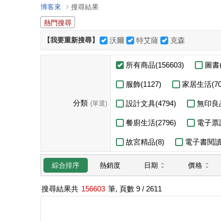
博客來
搜尋結果
熱門搜尋
【我要重新搜尋】
沃爾
特艾薩
克森
所有商品(156603)
圖書(
服飾(1127)
家居生活(70
分類
設計文具(4794)
無印良品
(單選)
餐廚生活(2796)
電子票證
故宮精品(8)
電子書閱讀器
日期
價格
綜合排序
熱銷度
搜尋結果共
156603
筆, 頁數
9
/ 2611