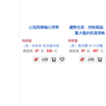
心流與積極心理學
趨勢交易：控制風險
贏大盤的投資策略
簡體書
簡體書
（美）米哈里·契
克森
米哈伊
毛燕輝等
（美）邁克爾·W.卡
沃爾
87
616
87
407
優惠價:
折,
元
優惠價:
折,
元
試閱
試閱