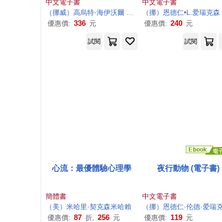
中文電子書
中文電子書
（挪威）高烏特·海伊
沃爾
鄒雯燕
（挪）恩德仁•L.爱瑞
克森
336
240
優惠價:
元
優惠價:
元
試閱
試閱
心流：最優體驗心理學
夜行動物 (電子書)
簡體書
中文電子書
（美）米哈里·契
克森
米哈賴
（挪）恩德仁·伦德·爱瑞
克
87
256
119
優惠價:
折,
元
優惠價:
元