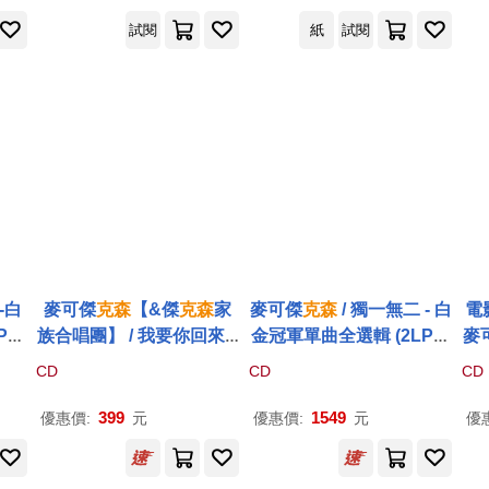
試閱
紙
試閱
-白
麥可傑
克森
【&傑
克森
家
麥可傑
克森
/ 獨一無二 - 白
電
P限
族合唱團】 / 我要你回來! /
金冠軍單曲全選輯 (2LP黑
麥
Jac
巨星長存純真典藏-神回復
膠唱片)(Michael Jackson
so
CD
CD
CD
(Li
絕版重生盤(Michael Jack
/ Number Ones (2LP))
om
son / I Want You Back! /
399
1549
優惠價:
元
優惠價:
元
優
The Definitive Collectio
n)