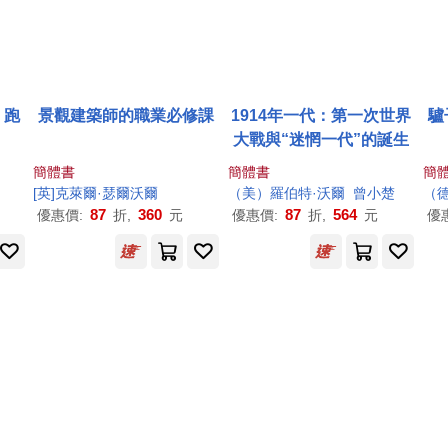
、跑
景觀建築師的職業必修課
1914年一代：第一次世界
驢
大戰與“迷惘一代”的誕生
簡體書
簡體書
簡
[英]克萊爾·瑟爾
沃爾
（美）羅伯特·
沃爾
曾小楚
（德
87
360
87
564
優惠價:
折,
元
優惠價:
折,
元
優