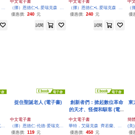
中文電子書
中文電子書
中
（挪）金•廷格斯达尔
（挪）恩德仁•L.爱瑞
陈晓飞
克森
（挪）金•廷格斯达尔
（挪）恩德仁•L.爱瑞
陈晓飞
克森
（挪）金
（挪
240
240
優惠價:
元
優惠價:
元
優
試閱
試閱
捉住聖誕老人 (電子書)
創新者們：掀起數位革命
東
的天才、怪傑和駭客 (電子
書)
中文電子書
中文電子書
簡
森
（Endre Lund Eriksen）
（挪）恩德仁·伦德·爱瑞
（挪）恩德仁·思甘德夫（Endre Skandfer
克森
（Endre Lund Eriksen）
華特．艾薩
克森
齊若蘭、陳以禮
（挪）施迪格·
(美
119
450
優惠價:
元
優惠價:
元
優