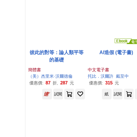
彼此的對等：論人類平等
AI造假 (電子書)
的基礎
簡體書
中文電子書
（美）杰里米·
沃爾
德倫
托比．
沃爾
許
戴至中
87
287
315
優惠價:
折,
元
優惠價:
元
試閱
紙
試閱