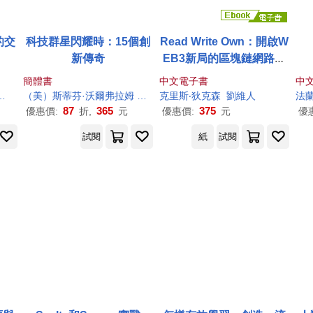
的交
科技群星閃耀時：15個創
Read Write Own：開啟W
新傳奇
EB3新局的區塊鏈網路趨
勢與潛能 (電子書)
簡體書
中文電子書
中
劉佳月
（美）斯蒂芬·
沃爾
弗拉姆
蔚怡等
克里斯‧狄
克森
劉維人
法蘭
87
365
375
優惠價:
折,
元
優惠價:
元
優
試閱
紙
試閱