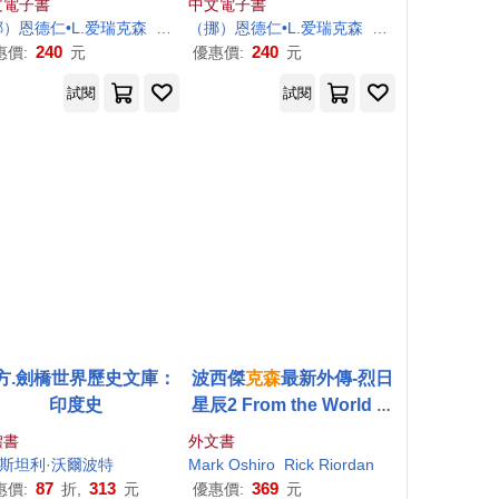
文電子書
中文電子書
•廷格斯达尔
）恩德仁•L.爱瑞
陈晓飞
克森
（挪）金•廷格斯达尔
（挪）恩德仁•L.爱瑞
陈晓飞
克森
（挪）金•廷格斯
240
240
惠價:
元
優惠價:
元
試閱
試閱
方.劍橋世界歷史文庫：
波西傑
克森
最新外傳-烈日
印度史
星辰2 From the World of
Percy Jackson: The Co
體書
外文書
urt of the Dead:A Nicodi
）
撒克思高（Stig Saxegaard）
)斯坦利·
陈晓飞
沃爾
波特
Mark Oshiro
陈晓飞
Rick Riordan
Angelo Adventure
87
313
369
惠價:
折,
元
優惠價:
元