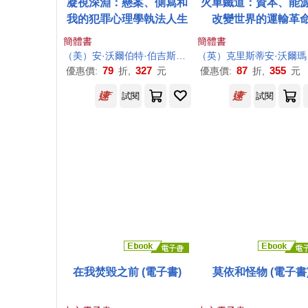
凝視深淵：懸案、側寫和
火車鐵道：資本、能
我的犯罪心理學執法人生
改變世界的運輸革
簡體書
簡體書
（美）安·
沃爾
伯特·伯吉斯，（美）史蒂文·馬修·康斯坦丁
（英）克里斯蒂安·
沃爾
瑪爾
79
327
87
355
優惠價:
折,
元
優惠價:
折,
元
試閱
試閱
在我焚毀之前 (電子書)
莫依和怪物 (電子書