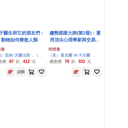
子醫生和它的朋友們：
趨勢跟蹤大師(第2冊)：運
動物如何療愈人類
用頂尖心理學家與交易大
師的策略實現最佳表現
體書
簡體書
）雷納·
沃爾
法斯，（德）貝蒂娜·穆茨勒
（美）邁克爾·W.卡
樂競文
沃爾
劉星
87
412
79
331
惠價:
折,
元
優惠價:
折,
元
試閱