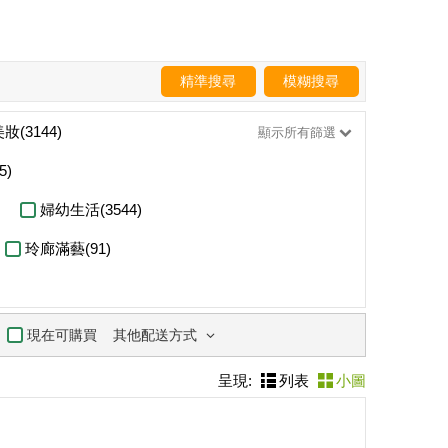
精準搜尋
模糊搜尋
妝(3144)
顯示所有篩選
5)
婦幼生活(3544)
玲廊滿藝(91)
其他配送方式
現在可購買
呈現:
列表
小圖