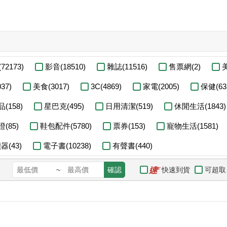
72173)
影音(18510)
雜誌(11516)
售票網(2)
美
37)
美食(3017)
3C(4869)
家電(2005)
保健(63
(158)
星巴克(495)
日用清潔(519)
休閒生活(1843)
(85)
鞋包配件(5780)
票券(153)
寵物生活(1581)
(43)
電子書(10238)
有聲書(440)
快速到貨
可超取
~
確認