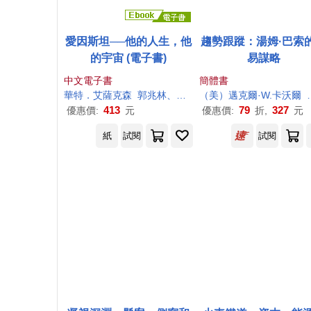
愛因斯坦──他的人生，他
趨勢跟蹤：湯姆·巴索
的宇宙 (電子書)
易謀略
中文電子書
簡體書
華特．艾薩
克森
郭兆林、周念縈
（美）邁克爾·W.卡
沃爾
413
79
327
優惠價:
元
優惠價:
折,
元
紙
試閱
試閱