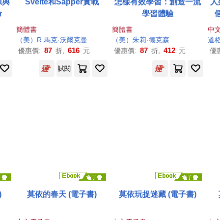
源與
Svelte和Sapper實戰
怎樣有效學習：創造一流
人
命
學習體驗
簡體書
簡體書
中
黃琪
李亞迪
（美）R.馬克·
沃爾
克曼
（美）朱莉·德
克森
道格
87
616
87
412
優惠價:
折,
元
優惠價:
折,
元
優
試閱
)
莫依的春天 (電子書)
莫依玩捉迷藏 (電子書)