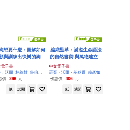
狗想要什麼：圖解如何
編織聖草：滿溢生命語法
顧與訓練出快樂的狗狗
的自然書寫!與萬物建立神
(電子書)
聖關係，創造生生不息的
文電子書
中文電子書
禮物經濟 (電子書)
特．
沃爾
林義雄
魯伯特．佛瑟（Rupert Fawcett）
羅賓・
沃爾
・基默爾
賴彥如
266
406
惠價:
元
優惠價:
元
紙
試閱
紙
試閱