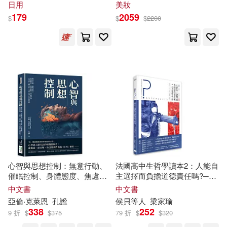
去漬筆
壓瓶(弱酸性零矽靈洗髮精,無添
日用
美妝
加皂鹼柔順豐盈髮絲,大容量中
布魯斯．格林沃德(2)
179
2059
$
$
$
2200
乾性髮質適用)
生活‧讀書‧新知三聯書店(7)
席爾帕．拉維拉(2)
張亮(2)
皇冠(7)
福建人民出版社(7)
張德明(2)
張德英(2)
西南交通大學出版社(7)
張慧敏(2)
張政文(2)
中國政法大學出版社(6)
張新剛(2)
張會峰(2)
中國書籍出版社(6)
心智與思想控制：無意行動、
法國高中生哲學讀本2：人能自
張正武(2)
張步桃(2)
催眠控制、身體態度、焦慮習
主選擇而負擔道德責任嗎?──
人民日報出版社(6)
慣、道德辨別，心理學大師亞
思考道德的哲學之路
中文書
中文書
倫‧克萊恩談行為與思維
張海濤(2)
亞倫‧克萊恩
孔謐
侯貝等人
梁家瑜
吉林文史出版社(6)
338
252
9 折
$
$
375
79 折
$
$
320