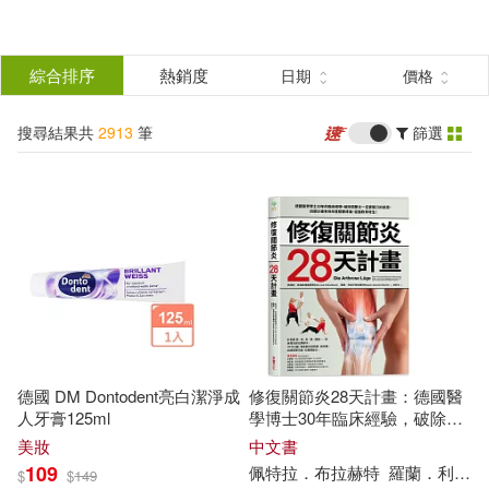
搜
尋
分類
綜合排序
熱銷度
日期
價格
(單選)
結
搜尋結果共
2913
筆
篩選
圖書(1857)
所有商品(2913)
果
影音(62)
雜誌(4)
篩
選
美妝(164)
家居生活(67)
展開
作者
(可複選)
3C(7)
家電(40)
德國 DM Dontodent亮白潔淨成
修復關節炎28天計畫：德國醫
保健(2)
設計文具(1)
本書編寫組(27)
嚴軍(17)
人牙膏125ml
學博士30年臨床經驗，破除關
節炎一定要開刀迷思，四週改
美妝
中文書
善關節疼痛、促進軟骨增生!
109
佩特拉．布拉赫特
羅蘭．利伯沙–布拉赫特
$
$
149
日用清潔(205)
休閒生活(14)
曲一線(15)
薛金星(15)