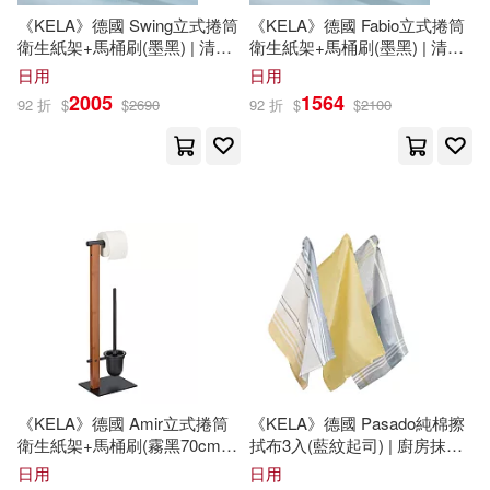
《KELA》德國 Swing立式捲筒
《KELA》德國 Fabio立式捲筒
李彥舒(3)
李永民（主編）(3)
衛生紙架+馬桶刷(墨黑) | 清潔
衛生紙架+馬桶刷(墨黑) | 清潔
南開大學出版社(13)
刷 衛浴用品 衛浴清潔 紙巾架
刷 衛浴用品 衛浴清潔 紙巾架
日用
日用
2005
1564
林之滿(3)
楊匡漢(3)
92 折
$
$
2690
92 折
$
$
2100
時報出版(13)
東方出版社(13)
楊眉(3)
歐陽輝純(3)
水滴文化(13)
沃德‧法恩斯沃斯(3)
浙江大學出版社(13)
潔思敏．沃德(3)
中國文史出版社(12)
潔絲敏．李．科里(3)
天下雜誌(12)
《KELA》德國 Amir立式捲筒
《KELA》德國 Pasado純棉擦
玄慧雯(3)
申克‧艾倫斯(3)
衛生紙架+馬桶刷(霧黑70cm) |
拭布3入(藍紋起司) | 廚房抹布
知識產權出版社(12)
清潔刷 衛生紙架 毛巾架 掛架
清潔布 吸水布 擦手巾
日用
日用
收納架 置物架