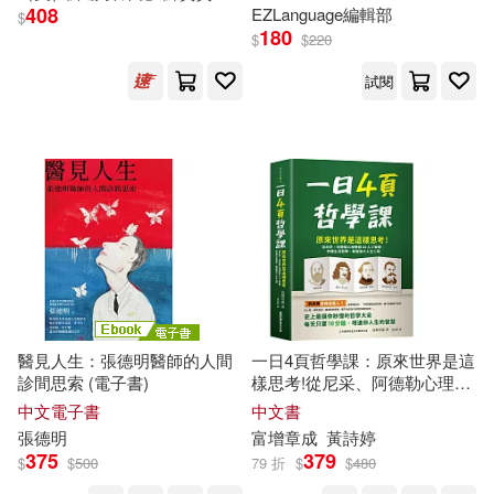
408
EZLanguage編輯部
$
甲思敏(2)
皮埃爾．瓦羅德(2)
180
$
$
220
中國海洋大學出版社(4)
試閱
真梨幸子(2)
石井朋彥(2)
五南(4)
祖嘉合(2)
章振東(2)
北京郵電大學出版社(4)
符杰祥(2)
米蘭‧昆德拉(2)
商業周刊(4)
約爾格．彼得斯(2)
國立臺灣大學出版中心(4)
醫見人生：張德明醫師的人間
一日4頁哲學課：原來世界是這
約翰．弗里德里希．赫爾巴特(2)
診間思索 (電子書)
樣思考!從尼采、阿德勒心理學
宗教文化出版社(4)
到AI人工智慧，秒懂生活哲
中文電子書
中文書
學，掌握強大人生工具
紫合(2)
羅倫斯．保利(2)
張德明
富增章成
黃詩婷
寧波出版社(4)
方智(4)
375
379
$
$
500
79 折
$
$
480