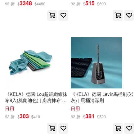
3348
515
花亦芬(3)
葉雋(3)
92 折
$
$
4480
92 折
$
$
690
華中科技大學出版社(12)
蕭楓(3)
許福吉(3)
華東師範大學出版社(12)
邱少華(3)
郭品潔(3)
上海交通大學出版社(11)
郭蓮榮(3)
鈴木敏夫(3)
人民郵電出版社(11)
馬亞敏(3)
高思敏(3)
北京理工大學出版社(11)
《KELA》德國 Lou超細纖維抹
《KELA》德國 Levin馬桶刷(岩
黃慧敏(3)
黃鈺潔(3)
布8入(莫蘭迪色) | 廚房抹布 清
灰) | 馬桶清潔刷
商周出版(11)
天地出版社(11)
潔布 擦拭布 吸水布
日用
日用
303
381
（美）白瑪琳，（馬來）駱思潔(3)
92 折
$
$
410
92 折
$
$
520
安徽師範大學出版社(11)
（英）愛什(3)
(德)布呂克(2)