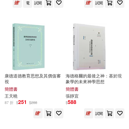
張艷，楊曉燕，張建東(2)
電
試閱
試閱
同濟大學出版社(6)
張蘊之(2)
張雪敏(2)
哈爾濱工業大學出版社(6)
彭立群(2)
徐曼（主編）(2)
國家行政學院出版社(6)
德國亞琛語言學院(2)
大是文化(6)
大牌出版(6)
戴夫．布魯姆(2)
戶思社(2)
康德道德教育思想及其價值審
海德格爾的最後之神：基於現
山東大學出版社(6)
視
象學的未來神學思想
簡體書
簡體書
文國士(2)
王天曉
張靜宜
崧博出版(6)
平安文化(6)
251
588
87 折
$
$
288
$
文安德．馮．彼特爾斯多夫(2)
廣東人民出版社(6)
試閱
曲一線（主編）(2)