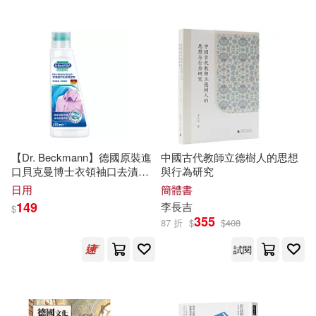
立信會計出版社(3)
（德）海德格爾(2)
線裝書局(3)
（德）馬丁·湯姆·迪克，（德）延斯
·巴爾策(2)
西北工業大學出版社(3)
（法）克莉司德·布提可南(2)
西南師範大學出版社(3)
【Dr. Beckmann】德國原裝進
中國古代教師立德樹人的思想
（美）白瑪琳(2)
口貝克曼博士衣領袖口去漬預
與行為研究
潔劑
西安交通大學出版社(3)
日用
簡體書
149
李長吉
$
（美）羅伯特·C.馬丁(2)
355
87 折
$
$
408
輔仁大學出版社(3)
野人(3)
試閱
（美）馬丁·加德納(2)
開明出版社(3)
（英）哈代(2)