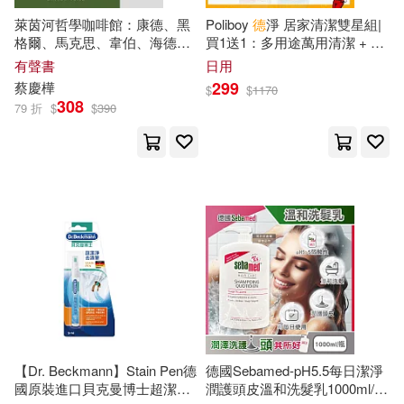
北京教育出版社(7)
萊茵河哲學咖啡館：康德、黑
Poliboy
德
淨 居家清潔雙星組|
格爾、馬克思、韋伯、海德
買1送1：多用途萬用清潔 + 除
小林智洋(2)
小象(2)
格、高達美、鄂蘭……的心靈
塵大師 多用途+除塵
北京航空航天大學出版社(7)
有聲書
日用
地圖 (有聲書)
299
蔡慶樺
$
$
1170
尼采(2)
展展(2)
308
79 折
$
$
390
博客思(7)
山東智紀(2)
吉林出版集團有限責任公司(7)
崔西．丹尼斯－蒂瓦里(2)
天下文化(7)
川村奈津子(2)
安徽人民出版社(7)
布萊思．寇特內(2)
復旦大學出版社(7)
【Dr. Beckmann】Stain Pen德
德國Sebamed-pH5.5每日潔淨
布賴恩．克洛迪舒克(2)
國原裝進口貝克曼博士超潔淨
潤護頭皮溫和洗髮乳1000ml/按
東南大學出版社(7)