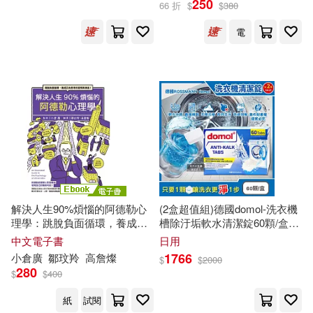
250
66 折
$
$
380
電
婦幼生活(123)
餐廚生活(47)
漢寶德(12)
詹文明(11)
展開
鞋包配件(29)
寵物生活(119)
王風(10)
出版社
(可複選)
電子書(160)
有聲書(12)
中公教育教師資格考試研究院(9)
人民出版社(56)
周思潔(9)
喬思敏(8)
中國社會科學出版社(52)
潔斯・布萊德利(8)
燈無(8)
解決人生90%煩惱的阿德勒心
(2盒超值組)德國domol-洗衣機
理學：跳脫負面循環，養成正
槽除汙垢軟水清潔錠60顆/盒
高等教育出版社(42)
展開
向思考的習慣與勇氣! (電子書)
(獨立包裝滾筒槽洗淨發泡錠,直
中文電子書
日用
立式機槽去汙定期養護劑)
蔡慶樺(8)
麥可・巴菲爾(8)
1766
小倉廣
鄒玟羚
高詹燦
$
$
2000
商務印書館(40)
崧燁文化(37)
280
$
$
400
配送方式
(可複選)
保羅‧梅森Paul Mason(7)
紙
試閱
江蘇人民出版社(31)