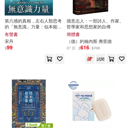
森清敏(2)
楊嘉敏(2)
心靈工坊(5)
樂律(5)
楊思敏(2)
楊瑞萍（主編）(2)
第六感的真相，左右人類思考
德意志人：一部詩人、作家、
河海大學出版社(5)
究竟(5)
的「無意識」力量：似本能、
哲學家和思想家的自傳
既視感、墨菲定律……解密佛
有聲書
簡體書
楊迷斯(2)
楊麗(2)
洛伊德的冰山理論，開啟大腦
宋丹
（
德
）約翰內斯·弗里德
經濟新潮社(5)
的「暗門」! (有聲書)
99
616
$
87 折
$
$
708
楊麗珍(2)
橫田幸信(2)
試閱
西北大學出版社(5)
段煉(2)
汪應明（主編）(2)
譯林出版社(5)
泰倫斯．基利(2)
財經錢線文化有限公司(5)
湯瑪斯．阿諾德(2)
采實文化(5)
重慶出版社(5)
潔思敏．舍費爾(2)