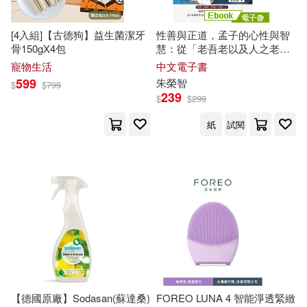
賽門．西奈克(2)
趙盛梅(2)
中國林業出版社(3)
[4入組]【古德狗】益生菌潔牙
性善與正道，孟子的心性與智
連掌旭(2)
邁可‧桑德爾(2)
骨150gX4包
慧：從「老吾老以及人之老」
中國物資出版社(3)
到「捨我其誰」，30篇引人深
寵物生活
中文電子書
思的儒家生命課，探索孟子對
599
朱榮智
邊和平(2)
郭立東(2)
$
$
799
人性、政治與道德的深刻洞察
239
中國青年出版社(3)
$
$
299
(電子書)
紙
試閱
郭賓(2)
鄭吉雄(2)
二十張出版(3)
仲間出版(3)
鄭宰德(2)
鄭開(2)
冶金工業出版社(3)
金英敏(2)
鍾華(2)
北京燕山出版社(3)
關子尹(2)
阿德勒(2)
台灣學生書局(3)
台灣角川(3)
陳家琪（主編）(2)
陳志仁(2)
【德國原廠】Sodasan(蘇達桑)
FOREO LUNA 4 智能淨透緊緻