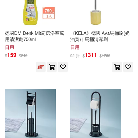
作者/演唱/譯/編/繪(7)
吉林人民出版社(15)
伊迪絲．霍爾(3)
傅佩榮(3)
價格
-
外語教學與研究出版社(15)
範圍
德國DM Denk Mit廚房浴室萬
《KELA》德國 Ava馬桶刷(奶
坂田幸樹（SAKATA Kohki）(3)
用清潔劑750ml
油黃) | 馬桶清潔刷
天津人民出版社(15)
遠流(15)
日用
日用
大師系列叢書編輯部(3)
159
1311
$
$
249
92 折
$
$
1760
陝西人民教育出版社(15)
孫周興（主編）(3)
宋丹(3)
SONY MUSIC(14)
張柯(3)
張銀樹(3)
中信出版社(14)
張雲天(3)
戴祥敏(3)
上海三聯書店(13)
本書編委會編(3)
李光欽(3)
中國科學技術出版社(13)