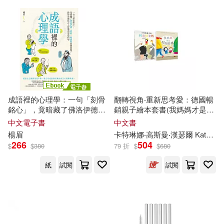
現代出版社(4)
立緒(4)
苫野一德(2)
范並思等(2)
經濟管理出版社(4)
莉莎‧潔諾娃(2)
菅原健一(2)
良品文化(4)
華特．班雅明(2)
華東理工大學出版社(4)
成語裡的心理學：一句「刻骨
翻轉視角‧重新思考愛：德國暢
銘心」，竟暗藏了佛洛伊德、
銷親子繪本套書(我媽媽才是超
菲力醫師（Doc Felix）(2)
榮格、阿德勒的情結說?跨時空
級英雄、教出乖巧好爸媽：父
中文電子書
中文書
遼寧大學出版社(4)
韋伯(4)
連結古人智慧與思想科學 (電子
母教養手冊)
楊眉
卡特琳娜‧高斯曼‧漢瑟爾 Katharina Grossmann-Hensel
書)
葉啟政(2)
266
504
$
$
380
79 折
$
$
680
龍門書局(4)
紙
試閱
試閱
葛洛莉亞．瑪珂博士(2)
CBETA 財團法人佛教電子佛典基金
會(3)
葛蕾絲‧洛登(2)
Linfair Records Limited(3)