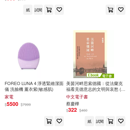
魯成文(2)
魯海潔(2)
紙
試閱
江西教育出版社(3)
魯道夫‧史代納(2)
河北大學出版社(3)
麥可．舒爾(2)
河北美術出版社(3)
麥特．亞伯拉罕(2)
黃健敏(2)
灕江出版社(3)
黃宗慧（Iris Huang）(2)
當代中國出版社(3)
FOREO LUNA 4 淨透緊緻潔面
美茵河畔思索德國：從法蘭克
儀 洗臉機 薰衣紫(敏感肌)
福看見德意志的文明與哀愁 (電
黃宗潔（Cathy Huang）(2)
子書)
家電
中文電子書
福建教育出版社(3)
5500
蔡慶樺
$
$
7999
322
$
$
460
齋藤孝(2)
龔俊恆(2)
秀威資訊(3)
紙
試閱
（德）卡爾·洛維特(2)