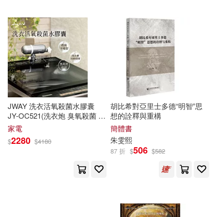
廣西師範大學出版社(11)
(德)海德格爾(2)
東北師範大學出版社(11)
(德)薩弗蘭斯基(2)
湖南師範大學出版社(11)
(美)黃慧敏(2)
Firas(2)
首都師範大學出版社(11)
JWAY 洗衣活氧殺菌水膠囊
胡比希對亞里士多德“明智”思
Thinknetic(2)
JY-OC521(洗衣炮 臭氧殺菌 洗
想的詮釋與重構
世界圖書出版公司北京公司(10)
衣除臭 除螨 洗衣槽清潔 洗衣
家電
簡體書
膠囊 過敏剋星) 深灰
2280
朱雯熙
$
$
4180
《詞語有意思》編委會(2)
506
87 折
$
$
582
中國紡織出版社(10)
中尾隆一郎(2)
法律出版社(10)
繆思(10)
亞倫‧克萊恩(2)
伊娃(2)
中國礦業大學出版社(9)