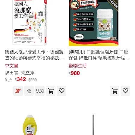
孫周興等（主編）(4)
南京大學出版社(20)
電子書
(可複選)
於永玉(4)
本書編寫組編(4)
武漢大學出版社(20)
麥田(20)
適合手機平板閱讀(127)
朵思．伊斯頓（Dossie Easton）
(4)
中國少年兒童出版社(19)
德國人沒那麼愛工作：德國製
(狗貓用) 口腔護理潔牙錠 口腔
適合平板閱讀(33)
造的細節與德式幸福的祕訣──
保健 降低口臭 幫助控制牙垢、
潔思敏‧沃德(4)
高效率的思維，竟是從「我今
牙菌斑 幫助牙齒【德國動物好
中文書
寵物生活
四川大學出版社(16)
年要何時休長假」開始規
朋友】
免費電子書(3)
980
隅田貫
黃立萍
$
珍妮．W．哈帝（Janet W. Hard
畫……。
342
9 折
$
$
380
y）(4)
教育科學出版社(16)
電
試閱
禹思敏(4)
蔡永奇(4)
其他
(可複選)
科學出版社(16)
路丙輝（總主編）(4)
現在可購買商品(1019)
光明日報出版社(15)
馬亞敏，李欣穎(4)