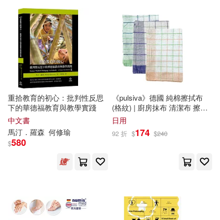
新華出版社(6)
游擊文化(6)
本書編委會(2)
朱家安(2)
經濟科學出版社(6)
朱志榮(2)
朱榮智(2)
西安電子科技大學出版社(6)
朱立安‧巴吉尼(2)
朱雯熙(2)
青島出版社(6)
ECM(5)
重拾教育的初心：批判性反思
《pulsiva》德國 純棉擦拭布
下的華德福教育與教學實踐
(格紋) | 廚房抹布 清潔布 擦拭
朵思．伊斯頓(2)
李哲罕(2)
布
中文書
日用
Naxos(5)
上海教育出版社(5)
174
馬汀．羅森
何修瑜
92 折
$
$
240
580
李宗澤(2)
李德毅(2)
$
上海社會科學院出版社(5)
李明建（主編）(2)
李永華(2)
中國計量出版社(5)
李遼寧，郭紹均（主編）(2)
中國財政經濟出版社(5)