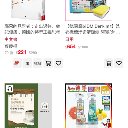
劉廣敏(2)
小漫遊文化(8)
巴比樂視(8)
卡洛琳．馮．聖安吉(2)
邪惡的見證者：走出過往、銘
【德國原裝DM Denk mit】洗
清華大學出版社(8)
精美(8)
記傷痛，德國的轉型正義思考
衣機槽汙垢清潔錠 60顆/盒 獨
史帝夫・沃德(2)
吉原義人(2)
立包裝(滾筒式和直立式皆適
中文書
日用
用)
臺灣商務(8)
654
蔡慶樺
$
$
1000
221
79 折
$
$
280
吳越舟(2)
商桂珍（主編）(2)
電子工業出版社(8)
電
試閱
喬尼‧湯姆森(2)
上海譯文出版社(7)
喬瑟夫．史奇貝(2)
嚴群(2)
中國電力出版社(7)
大衛．艾波斯坦（David Epstein）
(2)
典藏藝術家庭(7)
奧吉‧歐格斯(2)
小倉廣(2)