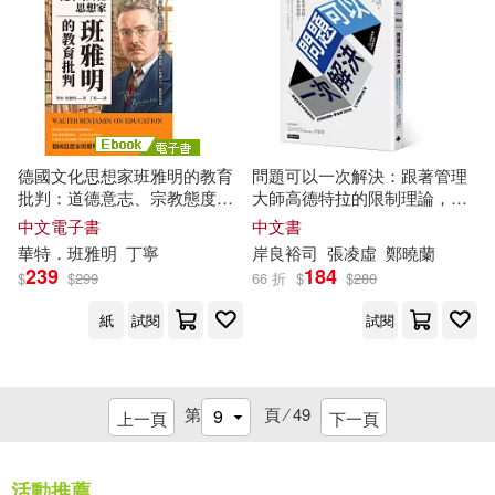
陝西師範大學出版社(3)
（英）彼得·沃森(2)
首都經濟貿易大學出版社(3)
（英）蓋特(2)
鷺江出版社(3)
Chandos(2)
德國文化思想家班雅明的教育
問題可以一次解決：跟著管理
(德)康特洛維茨(1)
批判：道德意志、宗教態度、
大師高德特拉的限制理論，學
Eloquence(2)
經驗批判、學生生活，「歐洲
會解決所有工作難題的思考
中文電子書
中文書
最後一位知識分子」的教育省
(德)羅曼(1)
華特．班雅明
丁寧
岸良裕司
張凌虛
鄭曉蘭
思 (電子書)
上海大學出版社(2)
239
184
$
$
299
66 折
$
$
280
(德)金沙黛，(德)弗思編(1)
紙
試閱
試閱
上海文藝出版社(2)
(日)藤屋伸二(1)
上海財經大學出版社(2)
第
頁 ⁄
49
上一頁
下一頁
(日)鈴木敏文(1)
上海辭書出版社(2)
世潮(2)
活動推薦