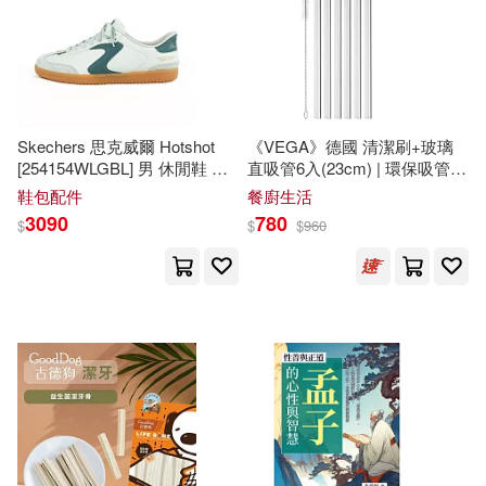
葛蘭．薩巴帝爾(2)
三采(3)
蘿蘋˙A.˙潔思(2)
上海外語教育出版社(3)
Skechers 思克威爾 Hotshot
《VEGA》德國 清潔刷+玻璃
裘德．康恩(2)
[254154WLGBL] 男 休閒鞋
德
直吸管6入(23cm) | 環保吸管
上海科技教育出版社(3)
訓鞋 寬楦 舒適 灰黑 26.5cm
飲料杯 手搖杯 吸管刷
鞋包配件
餐廚生活
灰/黑
3090
780
西格蒙德．佛洛伊德(2)
$
$
$
960
世一(3)
世茂(3)
許麗萍(2)
詹依潔(2)
中共黨史出版社(3)
貝恩德．羅爾夫(2)
中國中醫藥出版社(3)
賽門‧西奈克(2)
中國宇航出版社(3)