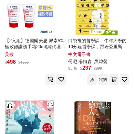
林大為(2)
林山田著(2)
中國農業出版社(5)
林斯諺(2)
林樹芬(2)
九州出版社(5)
【2入組】德國樂美思 尿素5%
口袋裡的哲學課：牛津大學的
林琳(2)
林遠澤(2)
極致修護護手霜20ml(總代理公
10分鐘哲學課，跟著亞里斯多
人民教育出版社(5)
先覺(5)
司貨)
德、尼采、艾西莫夫、薩諾斯
美妝
中文電子書
等95位思想家，破解135則人
498
喬尼‧湯姆森
吳煒聲
柄谷行人(2)
柳映書(2)
$
$
1300
生思辨題 (電子書)
237
85 折
$
$
399
吉林大學出版社(5)
紙
試閱
柴納．米耶維(2)
梁亞敏(2)
大石國際文化(5)
梁光耀(2)
梁敏(2)
天津大學出版社(5)
梁敏，（德）聶黎曦（主編）(2)
山東人民出版社(5)