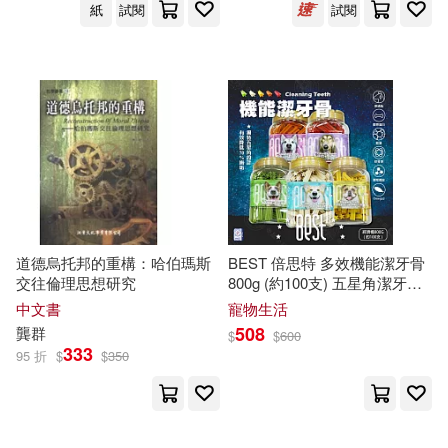
羅國傑(2)
羅德．文森(2)
紙
試閱
試閱
暨南大學出版社(4)
羅歡(2)
東方出版中心(4)
羅蘭．利伯沙–布拉赫特(2)
東華大學出版社(4)
美國植物畫藝術家協會(2)
江西人民出版社(4)
聞思敏(2)
胡大平(2)
道德烏托邦的重構：哈伯瑪斯
BEST 倍思特 多效機能潔牙骨
江西高校出版社(4)
交往倫理思想研究
800g (約100支) 五星角潔牙骨
狗零食 清除牙齒汙垢 - 牛肉
胡田庚(2)
中文書
寵物生活
+牛磺酸
浙江人民出版社(4)
508
龔群
$
$
600
333
95 折
$
$
350
艾伯特．費爾普斯．格雷夫斯(2)
燕山大學出版社(4)
艾琳．法爾科納(2)