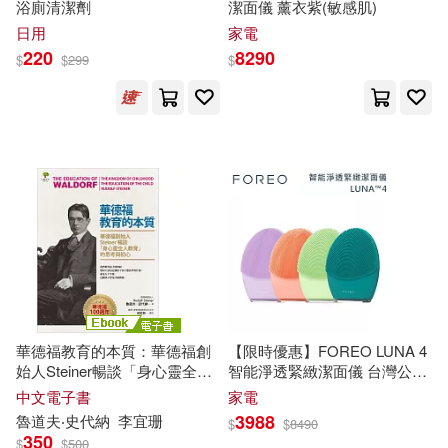
吉林教育出版社(3)
啟示(3)
浴廁清潔劑
潔面儀 薰衣紫(敏感肌)
日用
家電
陳文字(2)
陳澤環(2)
220
8290
$
$
299
$
外文出版社(3)
學苑出版社(3)
陳禹潔(2)
陶德‧羅斯(2)
小樹文化(3)
雨果．亞當．貝鐸(2)
廈門大學出版社(3)
霍格爾．丹貝克(2)
新世界出版社(3)
春山出版(3)
馬建青，孫葉飛（主編）(2)
未來出版社(3)
柿子文化(3)
馬雅人(2)
華德福教育的本質：華德福創
【限時優惠】FOREO LUNA 4
汕頭大學出版社(3)
始人Steiner暢談「身心靈全人
智能淨透緊緻潔面儀 台灣公司
教育」的思考與初心(華德福
貨 薰衣紫(敏感肌)
中文電子書
家電
馮思瓦‧塔爾帝夫(2)
100週年紀念版) (電子書)
3988
魯道夫‧史代納
李宜珊
$
$
8490
江蘇教育出版社(3)
350
$
$
500