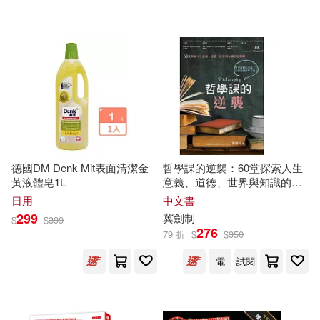
可超商取貨(2101)
克莉絲汀．舒茲—萊斯(7)
上海人民出版社(28)
可海外宅配(1984)
孫周興(7)
江曉美(7)
北京大學出版社(27)
可港澳店取(1944)
牛勝玉(7)
張祥龍(6)
中國人民大學出版社(26)
可新加坡店取(1937)
李朝東(6)
江暢(6)
德國DM Denk Mit表面清潔金
哲學課的逆襲：60堂探索人生
社會科學文獻出版社(26)
黃液體皂1L
意義、道德、世界與知識的思
可菲律賓店取(1950)
維課
保羅‧梅森(5)
劉強(5)
日用
中文書
中央編譯出版社(21)
299
冀劍制
$
$
399
276
79 折
$
$
350
周思敏(5)
周軍民(5)
上市日期
(可複選)
北京師範大學出版社(21)
電
試閱
馬德高(5)
劉燁(4)
一個月內上市新品(20)
機械工業出版社(21)