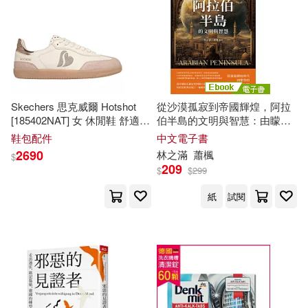
佩特拉．布拉赫特(2)
延邊大學出版社(9)
侯思茹(2)
保羅．布倫(2)
江蘇大學出版社(9)
倪琳妍，孫旻煜（主編）(2)
Skechers 思克威爾 Hotshot
從沙漠孤寂到帝國輝煌，阿拉
聯經出版公司(9)
[185402NAT] 女 休閒鞋 舒適
伯半島的文明與智慧：由矇昧
德
訓鞋 奶茶色 23.5cm 米/卡其
時代至阿拔斯王朝，先知穆罕
鞋包配件
中文電子書
克瓦米．安東尼．阿皮亞(2)
默德、伊斯蘭教派、哲學思
2690
林之滿
蕭楓
$
華夏出版社(9)
想、科學藝術的黃金時代 (電子
209
$
$
299
書)
克里斯昂．赫塞(2)
冀劍制(2)
紙
試閱
中共中央黨校出版社(8)
凱蘿˙伍丁(2)
凱西女孩(2)
中山大學出版社(8)
劉俊敏(2)
劉又誠(2)
北京語言大學出版社(8)