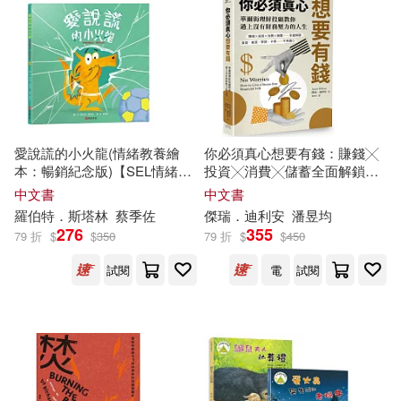
吳春虎（主編）(48)
推詞(48)
西安電子科技大學出版社(827)
薛大龍（主編）(48)
北京大學醫學出版社(824)
醫師資格考試指導用書專家編寫組
(48)
時報出版(802)
愛說謊的小火龍(情緒教養繪
你必須真心想要有錢：賺錢╳
本：暢銷紀念版)【SEL情緒素
投資╳消費╳儲蓄全面解鎖，
ケイ・エム・プロデュース(47)
養|品格教育|同理心|勇氣】★
房貸‧車貸‧學貸‧卡債不再擔
中國礦業大學出版社(797)
中文書
中文書
坦承一切是彌補錯誤的第一步
心，華爾街理財投顧教你過上
羅伯特．斯塔林
蔡季佐
傑瑞．迪利安
潘昱均
★陪孩子練習放下心中的大石
沒有財務壓力的人生
劉釗(47)
極楽(47)
276
355
79 折
$
$
350
79 折
$
$
450
頭
東南大學出版社(793)
試閱
電
試閱
池田理代子(47)
監察院(47)
吉林科學技術出版社(779)
（古希臘）柏拉圖(47)
遠流(762)
劉增利（主編）(46)