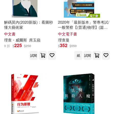
東方出版社(345)
建築考試培訓研究中心(29)
中國標準出版社(341)
解碼莫內(2020新版)：看圖秒
2020年「最新版本」警專考試/
張軍(29)
張靜(29)
懂大藝術家
一般警察【(普通)物理】(篇章
交通部運輸研究所(340)
架構完整‧試題精解詳析)(11版)
中文書
中文電子書
(電子書)
理查
・威爾斯
席玉蘋
理查
曼
彼得．杜拉克(29)
225
352
9 折
$
$
250
$
$
550
巨思(340)
試閱
紙
試閱
徐勇，鄧大才（主編）(29)
科學技術文獻出版社(338)
日本Newton Press(29)
中國海洋大學出版社(337)
李敏(29)
李永新（主編）(29)
元照出版(336)
法布爾(29)
王偉(29)
財經錢線文化有限公司(336)