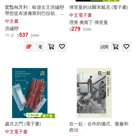
驚豔匈牙利：歐遊女王洪繡巒
傅里曼的法醫宋戴克 (電子書)
京師心智(33)
任志鴻(33)
帶您從布達佩斯到巴拉頓、艾
哈爾濱出版社(427)
中文電子書
格爾、托卡伊，漫步城堡、酒
中文書
理查
‧奧斯丁‧傅里曼
全國管理類研究生入學考試專用教
窖與溫泉物語，細細品味匈牙
279
洪繡巒
材編寫組(33)
$
$
399
利的文化美饌
中國農業科學技術出版社(424)
537
79 折
$
$
680
本社編(33)
柯正龍(33)
電
試閱
江蘇人民出版社(424)
知信陽光(33)
羅建明(33)
全華圖書(422)
聖才學習網主編(33)
人民文學出版社(417)
金聖榮(33)
隋岩(33)
中國科學技術出版社(416)
GLORY QUEST(32)
歲月之門 (電子書)
在一起：合作的儀式、樂趣和
中國書籍出版社(412)
政治
中文電子書