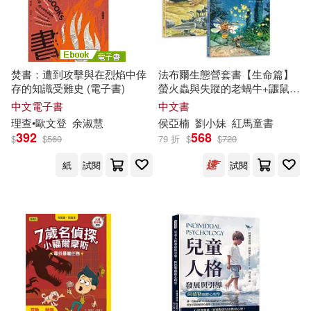
石油工業出版社(722)
千華名師(46)
西安交通大學出版社(720)
焚書：遭到攻擊與在烈焰中倖
法布爾生態營套書【生命篇】
（奧）阿爾弗雷德·阿德勒(46)
存的知識受難史 (電子書)
螢火蟲與失蹤的老蝸牛+鼴鼠夫
立信會計出版社(707)
人的葬禮：兒童生命教育與自
中文電子書
中文書
然觀察繪本|培養觀察力、耐
任康磊(45)
本叢書編委會(45)
理查
•歐文登
余淑慧
侯亞楠
劉小妹
紅馬童書
心、同理心，認識生命的珍
哈爾濱工業大學出版社(704)
392
568
$
$
560
79 折
$
$
720
貴，理解成長與離別。
馬德高（主編）(45)
紙
試閱
試閱
大連理工大學出版社(702)
鼎文名師群(45)
Universal(688)
亞瑟．柯南．道爾(44)
商周出版(680)
李娟娟(44)
王磊(44)
上海財經大學出版社(679)