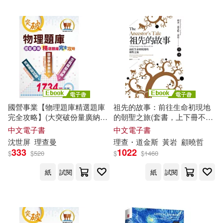
伍忠賢(30)
內藤誼人(30)
心理(378)
呂建剛（主編）(30)
Linfair Records Limited(377)
周建武(30)
和泉あや(30)
中山大學出版社(375)
張偉(30)
國營事業【物理題庫精選題庫
祖先的故事：前往生命初現地
中國檢察出版社(374)
完全攻略】(大突破份量廣納試
的朝聖之旅(套書，上下冊不分
題‧完全命中考試重點)(11版)
售) (電子書)
中文電子書
中文電子書
數學資優班教研會(30)
(電子書)
沈世屏
理查
曼
理查
・道金斯
黃岩
顧曉哲
華東理工大學出版社(374)
333
1022
$
$
520
$
$
1460
李志剛(30)
洪蘭(30)
紙
試閱
紙
試閱
天津人民出版社(372)
聖才學習網（主編）(30)
中國人民公安大學出版社(368)