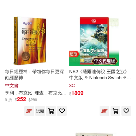
林冠傑(52)
(英)柯南道爾(51)
西南交通大學出版社(916)
中華會計網校(51)
林佳生(51)
東立(903)
武澤濤（主編）(51)
中國石化出版社(899)
戴國良(50)
虎井シグマ(50)
五南(894)
每日經歷神：帶領你每日更深
NS2《薩爾達傳說 王國之淚》
刻經歷神
中文版 ⚘ Nintendo Switch ⚘
全國二級建造師執業資格考試用書
台灣代理版
中文書
3C
編寫委員會(49)
華東師範大學出版社(859)
1809
亨利．布克比
理查
．布克比
吳蔓玲
$
252
9 折
$
$
280
審計部(49)
韋志中(49)
人民軍醫出版社(848)
試閱
アリスJAPAN公式E-book(48)
西南財經大學出版社(846)