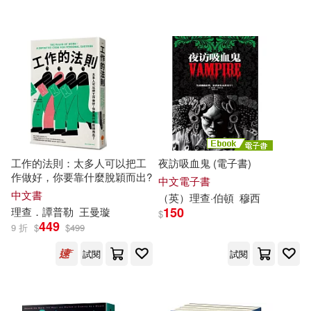
可超商取貨(247103)
寵物生活(710)
玲廊滿藝(24)
中國法制出版社(162)
人民郵電出版社(4270)
可海外宅配(240902)
故宮精品(1)
百官網公職師資群(162)
中國人民大學出版社(4165)
可港澳店取(237249)
電子書閱讀器(15)
厲河(161)
人民衛生出版社(3725)
可新加坡店取(236084)
電子書(14923)
有聲書(1011)
（印）泰戈爾(152)
工作的法則：太多人可以把工
夜訪吸血鬼 (電子書)
化學工業出版社(3483)
作做好，你要靠什麼脫穎而出?
可菲律賓店取(237808)
中文電子書
本書編委會編(150)
中文書
（英）
理查
·伯頓
穆西
北京大學出版社(3421)
150
理查
．譚普勒
王曼璇
$
449
9 折
$
$
499
行政院主計總處(143)
上市日期
(可複選)
中國建築工業出版社(3243)
試閱
試閱
杜志建(139)
一個月內上市新品(836)
社會科學文獻出版社(2480)