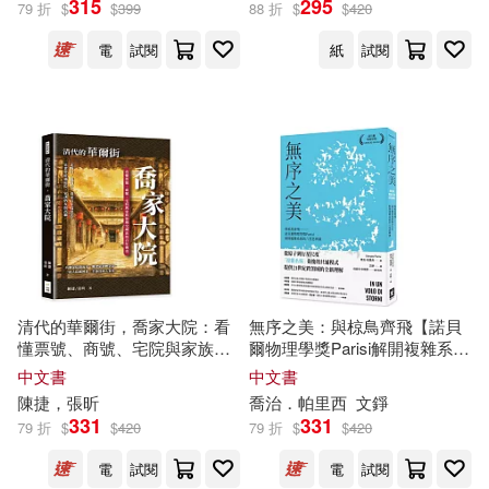
315
295
79 折
$
$
399
88 折
$
$
420
小牛頓科學教育有限公司編輯團隊
電
試閱
紙
試閱
保健(155)
設計文具(1285)
展開
(341)
無印良品(60)
日用清潔(264)
鼎文公職名師群(235)
出版社
(可複選)
休閒生活(576)
杜志建（主編）(217)
科學出版社(9847)
婦幼生活(1051)
曲一線(205)
清華大學出版社(7237)
餐廚生活(2740)
台灣牛頓出版公司(200)
清代的華爾街，喬家大院：看
無序之美：與椋鳥齊飛【諾貝
懂票號、商號、宅院與家族治
爾物理學獎Parisi解開複雜系統
機械工業出版社(6923)
展開
理交織出的百年傳奇
的八堂思辨課】
中文書
中文書
電子票證(46)
（英）柯南·道爾(179)
陳捷，張昕
喬治．帕里西
文錚
高等教育出版社(4448)
331
331
79 折
$
$
420
79 折
$
$
420
配送方式
(可複選)
鞋包配件(3653)
票券(54)
中公教育教師招聘考試研究院(177)
電
試閱
電
試閱
電子工業出版社(4418)