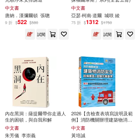
FLIPFLOPs(60)
中文書
中文書
東北財經大學出版社(1180)
唐納．漢
彌爾頓
張聰
亞瑟‧柯南‧道爾
城咲 綾
522
1312
柯南．道爾(60)
田中芳樹(60)
9 折
$
$
580
75 折
$
$
1750
南京大學出版社(1155)
試閱
試閱
（英）柯南道爾(60)
中國紡織出版社(1147)
坂田信弘(58)
中國中醫藥出版社(1132)
物理學科編寫組(58)
中國經濟出版社(1119)
萬乘大智(58)
MAXING(57)
悅文社(1109)
內在黑洞：薩提爾帶你走過人
2026【含檢查表填寫說明及範
關家徹治(56)
城平京(55)
生的困頓，與自我和解
例】消防機關辦理建築物消防
復旦大學出版社(1093)
安全設備審查及查驗作業基準
中文書
中文書
(消防設備師(士)/各機關執法人
朱芳儀
李崇義
黃培誠
牛勝玉（主編）(55)
劉強(54)
員/管理權人/防火管理人)