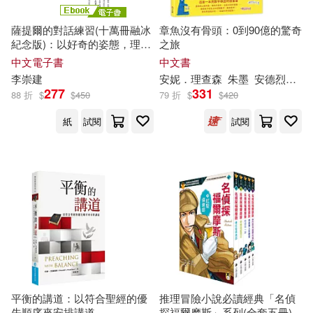
王后雄(74)
（加）西頓(72)
薩提爾的對話練習(十萬冊融冰
章魚沒有骨頭：0到90億的驚奇
武漢大學出版社(1270)
紀念版)：以好奇的姿態，理解
之旅
你的內在冰山，探索自己，連
中文電子書
中文書
嚴軍(71)
結他人 (電子書)
李崇建
安妮．
理查
森
朱墨
安德烈．安提諾利（Andrea Antinori）
中國財政經濟出版社(1256)
277
331
88 折
$
$
450
79 折
$
$
420
（英）阿瑟·柯南·道爾(70)
紙
試閱
試閱
人民交通出版社(1242)
中國地圖出版社(69)
北京師範大學出版社(1204)
牛勝玉(68)
上海人民出版社(1202)
陳長海（主編）(65)
知識產權出版社(1199)
十文字青(64)
聖才學習網(61)
外語教學與研究出版社(1193)
平衡的講道：以符合聖經的優
推理冒險小說必讀經典「名偵
先順序來安排講道
探福爾摩斯」系列(全套五冊)