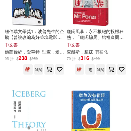
現在可購買商品(57336)
中國法制出版社(1668)
本書編委會編寫(97)
作者/演唱/譯/編/繪(1)
中國鐵道出版社(1666)
紐伯瑞文學獎1：波普先生的企
龐氏風暴：永不根絕的投機狂
中國法治出版社(93)
價格
-
鵝【曾被改編為好萊塢電影的
熱，「龐氏騙局」始祖查爾斯.
經濟管理出版社(1491)
範圍
經典雋永傳世之作!】
龐茲回憶錄(二版)
中文書
中文書
香月美夜(93)
佛蘿倫絲．愛華特
理查
．愛華特
查爾斯．龐茲
林筠雅
羅伯特．勞森(Robert La
郭哲佑
238
316
中國醫藥科技出版社(1464)
95 折
$
$
250
79 折
$
$
400
全國一級建造師執業資格考試用書
試閱
電
試閱
編寫委員會(85)
世界圖書出版公司北京公司(1461)
石地(85)
弥勒皇佛(79)
上海交通大學出版社(1435)
名師作者群(77)
中國社會科學出版社(1421)
曲一線（主編）(74)
華中科技大學出版社(1335)