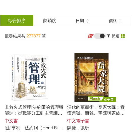
搜
尋
分類
綜合排序
熱銷度
日期
價格
(單選)
結
搜尋結果共
277877
筆
篩選
所有商品(277877)
果
圖書(227909)
影音(8720)
篩
選
雜誌(3694)
售票網(2)
展開
作者
(可複選)
美妝(1946)
服飾(704)
非救火式管理!法約爾的管理職
清代的華爾街，喬家大院：看
家居生活(3689)
美食(477)
本書編委會(545)
能課：從職能分工到主管訓
懂票號、商號、宅院與家族治
練，看懂企業穩定成長的基本
理交織出的百年傳奇 (電子書)
中文書
中文電子書
功，讓管理不只是少數人的本
[法]亨利．法約爾（Henri Fayol）著伊莉莎 編譯
陳捷，張昕
3C(3023)
家電(1145)
本書編寫組(452)
事