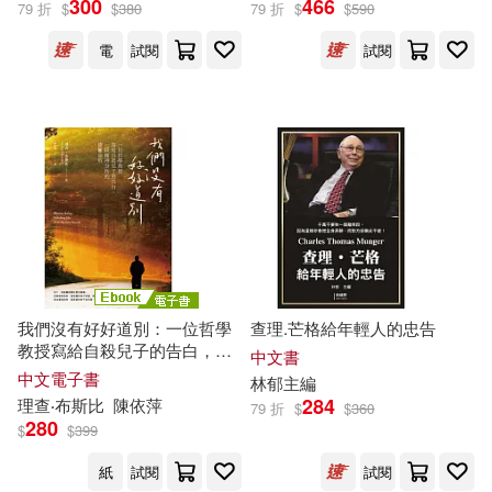
300
466
79 折
$
$
380
79 折
$
$
590
國防工業出版社(1077)
電
試閱
試閱
天野明(54)
中國政法大學出版社(1074)
中國建設監理協會(53)
中國水利水電出版社(1062)
恩波教育研究中心(53)
吉林出版集團有限責任公司(1039)
菊地正太(53)
中信出版社(987)
首爾大學語言教育院(53)
我們沒有好好道別：一位哲學
查理.芒格給年輕人的忠告
中國農業出版社(971)
教授寫給自殺兒子的告白，一
中文書
段精神分析的療癒旅程 (電子
中文電子書
林郁主編
（美）亨利·戴維·梭羅(53)
書)
284
理查
‧布斯比
陳依萍
79 折
$
$
360
崧燁文化(943)
280
$
$
399
TMA(52)
曾仕強(52)
紙
試閱
試閱
SONY MUSIC(931)