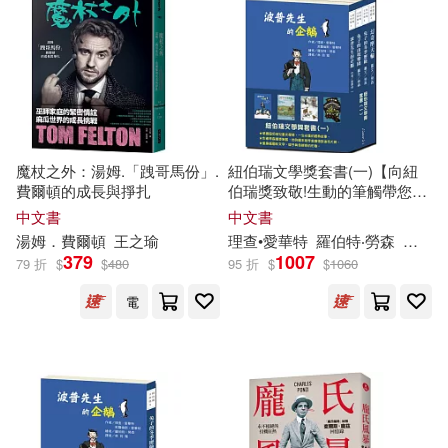
建築考試培訓研究中心組織編寫(13
6)
本週上市新品(142)
經濟科學出版社(2272)
馬德高(132)
衛斯理(129)
浙江大學出版社(1813)
電子書
(可複選)
上海淘米網絡科技有限公司(127)
人民出版社(1779)
魔杖之外：湯姆.「跩哥馬份」.
紐伯瑞文學獎套書(一)【向紐
適合手機平板閱讀(8048)
費爾頓的成長與掙扎
伯瑞獎致敬!生動的筆觸帶您領
編輯部(126)
略奇幻的世界!】
中文書
中文書
法律出版社(1725)
適合平板閱讀(6867)
湯姆．費爾頓
王之瑜
理查
•愛華特
羅伯特‧勞森
芙蘿倫
本書編寫組編(124)
379
1007
79 折
$
$
480
95 折
$
$
1060
北京理工大學出版社(1722)
免費電子書(165)
電
楊文彬（主編）(118)
中國電力出版社(1710)
薛金星(117)
彌勒皇佛(112)
其他
(可複選)
商務印書館(1702)
弥生みづき(106)
張泉(104)