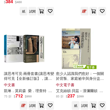
384
北京郵電大學出版社(575)
$
$
480
(電子書)
（英）溫斯頓·丘吉爾(40)
紙
試閱
光明日報出版社(572)
交通部運輸研究所(39)
上海科學技術出版社(571)
全國一級建造師執業資格考試試題
分析小組(39)
北京工業大學出版社(569)
全國衛生專業技術資格考試用書編
寫專家委員會(39)
Naxos(565)
譯林出版社(562)
劉燁(39)
讓思考可見‧兩冊套書(讓思考變
愈少人認識我們愈好：一個關
四川大學出版社(554)
得可見【全新修訂版】，讓思
於背叛、家庭祕辛與身分盜竊
考變得可見的力量)
的未解之謎 (電子書)
中文書
中文電子書
台灣牛頓出版股份有限公司(39)
凱琳．莫莉森
榮．
理查
特
馬克．邱奇
艾克絲
頓
伍晴文
‧貝茲－漢
侯秋玲
彌爾頓
劉恆昌
朱崇
Warner Classics(542)
712
237
75 折
$
$
950
85 折
$
$
399
泰戈爾(39)
荒川弘(39)
試閱
紙
試閱
中央編譯出版社(528)