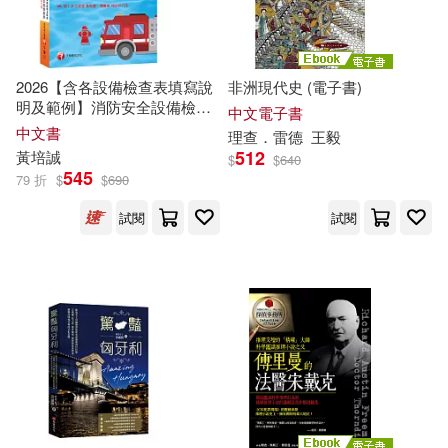
中國林業出版社(452)
（瑞典）塞爾瑪·拉格洛芙(35)
延邊大學出版社(449)
2026【含各設備檢查表填寫說
非洲現代史 (電子書)
（美）彼得·德魯克(35)
明及範例】消防安全設備檢修
中文電子書
及申報辦法+消防安全設備及必
西南師範大學出版社(449)
中文書
理查
．雷德
王毅
要檢修項目檢修基準(含檢查表
512
黃培誠
$
$
640
墨刻編輯部(34)
岡本倫(34)
填寫說明及範例)(消防設備師
545
79 折
$
$
690
(士)/各機關執法人員/管理權人/
青文(445)
防火管理人)
試閱
試閱
武漢大學經濟與管理學院(34)
西北工業大學出版社(432)
（英）奧斯卡·王爾德(34)
陝西師範大學出版社(430)
ゆうきせりあ(33)
三民(428)
中公教育醫療衛生系統考試研究院
(33)
廣東經濟出版社(428)