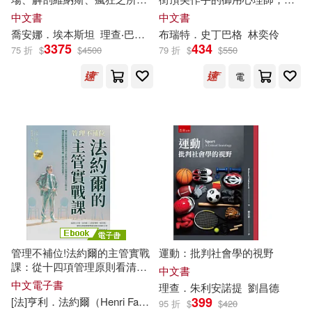
プレステージ出版（写真集）(41)
(套書)
你在躺椅上重建贏家心態，直
中文書
中文書
廈門大學出版社(625)
線提升投資績效!
喬安娜．埃本斯坦
理查
‧巴奈特
布瑞特．史丁巴格
麥可‧傑伊
崔宏立
林曉欽
林奕伶
黎湛
柯南‧道爾(41)
3375
434
75 折
$
$
4500
79 折
$
$
550
江西教育出版社(621)
電
根華編輯部(41)
王朝銀(41)
首都師範大學出版社(601)
蔡曄(41)
雷歐幻像(41)
中國物資出版社(589)
齊藤勇(41)
murasaki(40)
中國華僑出版社(583)
江必新(40)
片瀬茶柴(40)
尖端(579)
管理不補位!法約爾的主管實戰
運動：批判社會學的視野
理查曼(40)
理查．費曼(40)
課：從十四項管理原則看清工
中文書
中南大學出版社(575)
作秩序，用五大管理流程建立
中文電子書
理查
．朱利安諾提
劉昌德
行動方法，帶領團隊擺脫忙亂
399
[法]亨利．法約爾（Henri Fayol） 著伊莉莎 編譯
蔡曄（主編）(40)
韓清海(40)
95 折
$
$
420
與空轉，穩定推動企業前進!