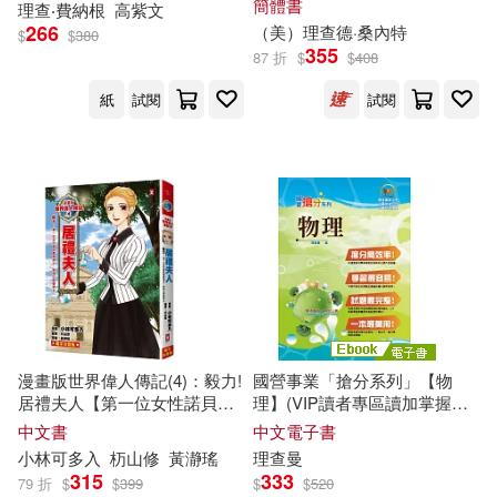
七緒リヲン(32)
簡體書
理查
‧費納根
高紫文
華夏出版社(408)
266
（美）
理查
德·桑內特
$
$
380
355
87 折
$
$
408
全國一級建造師執業資格考試輔導
編寫委員會(32)
台灣角川(402)
紙
試閱
試閱
凱叔(32)
吳贛昌(32)
南開大學出版社(401)
嗶夢(32)
大久保圭(32)
黑龍江科學技術出版社(400)
山香教師招聘考試命題研究中心主
編(32)
中國協和醫科大學出版社(398)
李寧(32)
楊文彬(32)
天津大學出版社(396)
漫畫版世界偉人傳記(4)：毅力!
國營事業「搶分系列」【物
居禮夫人【第一位女性諾貝爾
理】(VIP讀者專區讀加掌握最
江軍(32)
溫斯頓．邱吉爾(32)
獎得主、物理化學雙得主】(專
多試題，精華濃縮名師重點整
中文書
中文電子書
三采(393)
家監修・難字注音版)
理精析)(8版) (電子書)
小林可多入
杤山修
黃瀞瑤
理查
曼
牧之(32)
（美）希利爾(32)
315
333
79 折
$
$
399
$
$
520