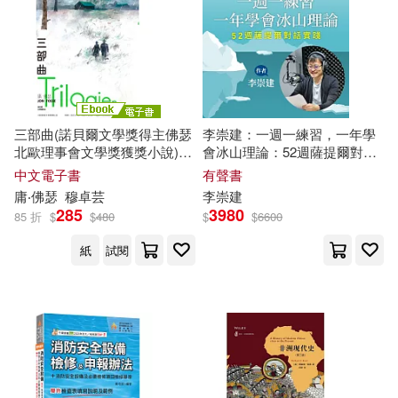
（德）尼采(37)
冶金工業出版社(507)
（美）梭羅(37)
バルタン(36)
同濟大學出版社(505)
劉培傑數學工作室(36)
天下文化(488)
三部曲(諾貝爾文學獎得主佛瑟
李崇建：一週一練習，一年學
北歐理事會文學獎獲獎小說)
會冰山理論：52週薩提爾對話
尹宏明(36)
真昼の恋人(36)
(電子書)
實踐 (有聲書)
中文電子書
有聲書
鄭州大學出版社(473)
庸‧佛瑟
穆卓芸
李崇建
全國二級建造師執業資格考試輔導
285
3980
85 折
$
$
480
$
$
6600
編寫委員會(35)
上海三聯書店(464)
紙
試閱
王勇(35)
田磊(35)
上海教育出版社(454)
美桜せりな(35)
青山剛昌(35)
勞動部及職業安全衛生研究所(453)
（德）黑格爾(35)