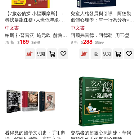
聖才考研網(44)
劉興詩(43)
【7歲名偵探‧小福爾摩斯】：
兒童人格發展與引導，阿德勒
北京航空航天大學出版社(678)
尋找暴龍任務 (大班低年級‧互
個體心理學：單一行為分析×外
動遊戲推理讀本)
界刺激影響×個案心理調查……
幼福編輯部(43)
中文書
中文書
百年不敗的教育心理學，引導
中國輕工業出版社(676)
帕斯卡‧普雷沃
施元欣
赫魯特方丹‧阿特（Art Grootfontein）
阿爾弗雷德．阿德勒
周玉瑩
孩子培養健康人格的教育理論
189
288
79 折
$
$
240
9 折
$
$
320
チェリーズ(42)
中國環境科學出版社(665)
試閱
電
試閱
夏桂新（主編）(42)
中國商業出版社(654)
教育部考試中心(42)
廣西師範大學出版社(647)
(英)柯南·道爾(41)
中國計量出版社(636)
PRESTIGE DIGITAL BOOK SERIE
S(41)
中國金融出版社(625)
看得見的醫學文明史：手術劇
交易者的超級心流訓練：華爾
場、解剖維納斯、瘋狂之所在
街頂尖作手的御用心理師，教