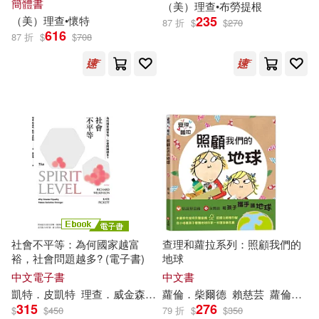
簡體書
（美）
理查
•布勞提根
汕頭大學出版社(323)
235
（美）
理查
•懷特
87 折
$
$
270
616
87 折
$
$
708
陳桂清(28)
中國旅游出版社(322)
（印度）泰戈爾(28)
上海科學技術文獻出版社(316)
（英）邁克爾·邦德(28)
中國地圖出版社(315)
ビッグモーカル(27)
丁震(27)
華南理工大學出版社(310)
上海淘米網絡科技有限公司著(27)
吉林人民出版社(309)
社會不平等：為何國家越富
查理和蘿拉系列：照顧我們的
裕，社會問題越多? (電子書)
地球
友麻碧(27)
土山しげる(27)
新世界出版社(308)
中文電子書
中文書
凱特．皮凱特
理查
．威金森
黃佳瑜
蘿倫．柴爾德
賴慈芸
蘿倫．柴爾德（Lauren Child）
坂石遊作(27)
天丸ゆう(27)
315
276
$
$
450
79 折
$
$
350