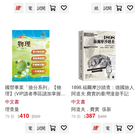
天津科學技術出版社(393)
電
試閱
紙
試閱
一爐香文化(31)
教育科學出版社(389)
全國衛生專業技術資格考試研究專
家組(31)
企業管理出版社(387)
李偉(31)
漢光教育基金會(31)
聯經出版公司(386)
田村由美(31)
千華數位文化(385)
國營事業「搶分系列」【物
1898.福爾摩沙踏查：德國旅人
行政院研究發展考核委員會(31)
理】(VIP讀者專區讀加掌握最
阿道夫.費實的臺灣漫遊手記
重慶大學出版社(383)
多試題，精華濃縮名師重點整
中文書
中文書
理精析)(8版)
よこざわ(30)
七緒たつみ(30)
理查
曼
阿道夫．費實
張新
410
387
上海譯文出版社(378)
79 折
$
$
520
79 折
$
$
490
乘風御劍(30)
今野敏(30)
電
試閱
電
中國商務出版社(378)