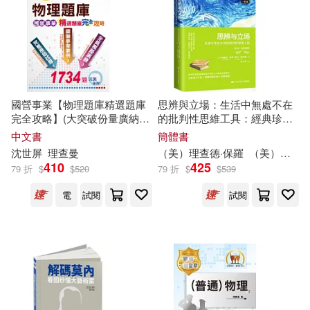
連山(30)
中國統計出版社(364)
飛躍司考輔導中心(30)
地質出版社(364)
(印)泰戈爾(29)
武漢理工大學出版社(351)
國營事業【物理題庫精選題庫
思辨與立場：生活中無處不在
完全攻略】(大突破份量廣納試
的批判性思維工具：經典珍藏
クリムゾン(29)
題.完全命中考試重點)(11版)
版(第2版)
中文書
簡體書
中國農業大學出版社(348)
沈世屏
理查
曼
（美）
理查
德·保羅
（美）琳達·埃爾德
410
425
三民補習班名師群(29)
79 折
$
$
520
79 折
$
$
539
重慶出版社(347)
電
試閱
試閱
中公教育教師資格考試研究院(29)
首都經濟貿易大學出版社(347)
劉軍(29)
孫科炎(29)
小牛頓(345)
小平(29)