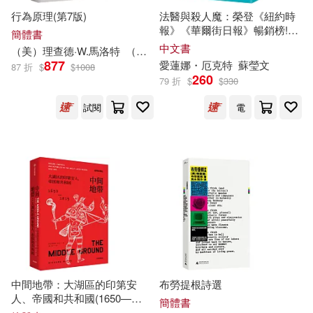
聖才考研網（主編）(29)
行為原理(第7版)
法醫與殺人魔：榮登《紐約時
中國三峽出版社(335)
報》《華爾街日報》暢銷榜!亞
簡體書
馬遜年度選書(驚悚推理小說)
中文書
（美）
理查
德·W.馬洛特
（美）約瑟夫·T.沙恩
行政院公共工程委員會(29)
877
愛蓮娜・厄克特
蘇瑩文
87 折
$
$
1008
大石(335)
260
79 折
$
$
330
陳春花(29)
さとう愛理(28)
試閱
電
中國地質大學出版社(334)
人民法院出版社(28)
大連海事大學出版社(331)
周佳敏(28)
山東大學出版社(328)
奧斯卡．王爾德(28)
漢語大詞典出版社(326)
志波ひより(28)
澀谷昌三(28)
中間地帶：大湖區的印第安
布勞提根詩選
現代出版社(325)
人、帝國和共和國(1650—
簡體書
牛頓出版公司(28)
畢淑敏(28)
1815)(全球史譯叢07)