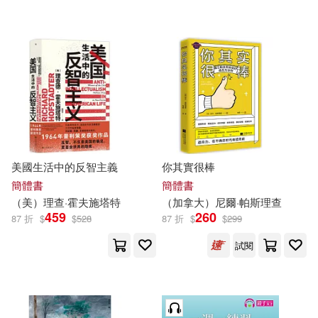
（法）古斯塔夫·勒龐(39)
鼎文(526)
劉偉(38)
劉弢(38)
Deutsche Grammophon(523)
勞動部(38)
中國科學技術大學出版社(522)
台灣犯罪作家聯會(38)
台灣東販(521)
美國生活中的反智主義
你其實很棒
簡體書
簡體書
飛躍考試輔導中心(38)
（美）
理查
·霍夫施塔特
（加拿大）尼爾·帕斯
理查
九州出版社(517)
459
260
87 折
$
$
528
87 折
$
$
299
魯芳(38)
試閱
中國勞動社會保障出版社(511)
行政院農業委員會農糧署(37)
北京科學技術出版社(509)