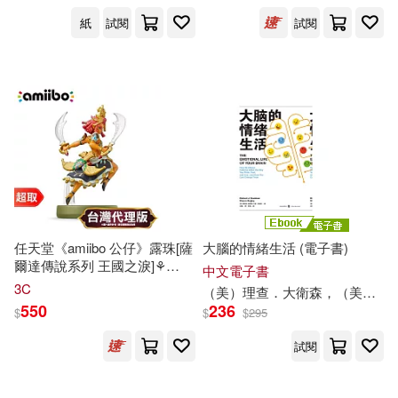
吉林大學出版社(307)
紙
試閱
試閱
朱海峰(27)
李傑(27)
上海外語教育出版社(305)
李軍(27)
若菜モモ(27)
合肥工業大學出版社(303)
蔡元培(27)
廣東人民出版社(301)
財政部中國財經出版傳媒集團(27)
上海社會科學院出版社(299)
醫師資格考試指導用書專家編寫組
任天堂《amiibo 公仔》露珠[薩
大腦的情緒生活 (電子書)
編寫(27)
爾達傳說系列 王國之淚]⚘
最高人民法院出版社(296)
中文電子書
Nintendo Switch ⚘ 台灣代理版
3C
（美）
理查
．大衛森，（美）雪倫．貝格利
陳偉(27)
550
236
$
$
$
295
煤炭工業出版社(296)
試閱
（加）歐內斯特·湯普森·西頓(27)
中國少年兒童出版社(295)