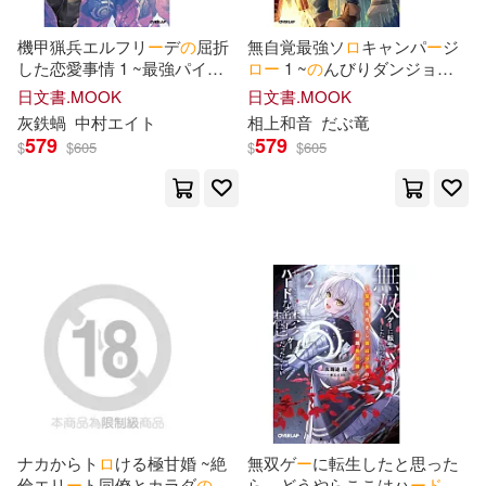
左(6)
彩月つかさ(6)
機甲猟兵エルフリ
ー
デ
の
屈折
無自覚最強ソ
ロ
キャンパ
ー
ジ
和平國際(6)
晨星(6)
した恋愛事情 1 ~最強パイ
ロ
ロ
ー
1 ~
の
んびりダンジョン
ットは無礼なスパダリにキレ
キャンプ配信がしたいだけな
日文書.MOOK
日文書.MOOK
明橋大二(6)
橘公司(6)
ている~
の
に世界がそれを許してくれ
灰鉄蝸
中村エイト
相上和音
だぶ竜
スクウェア・エニックス(5)
ない~
579
579
$
$
605
$
$
605
水野良(6)
深山フギン (6)
悅文社(5)
瑞昇(5)
鈴見敦(6)
CK(5)
イカロス出版(4)
おかだアンミツ(5)
ホビージャパン(4)
すかいふぁーむ(5)
ポニーキャニオン(4)
アバタロー(5)
マイクロマガジン社(4)
ナカからト
ロ
ける極甘婚 ~絶
無双ゲ
ー
に転生したと思った
倫エリ
ー
ト同僚とカラダ
の
相
ら、どうやらここはハ
ー
ド
な