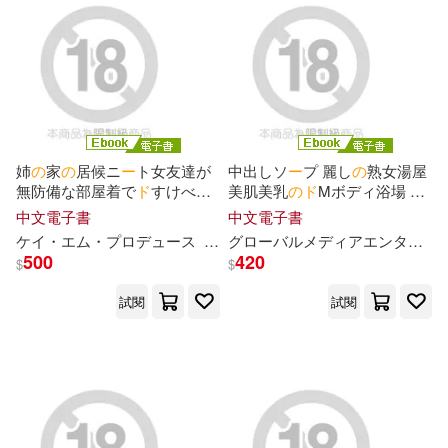
榊原モンショー(4)
朝日新聞出版(2)
次佐駆人(4)
水原みその(4)
楓葉社文化(2)
瑋秦出版(2)
泉りおん(4)
流川莉央(4)
瑞麗美人國際媒體(2)
碁峰(2)
姉
の
家
の
居候ニ
ー
ト女友達が
中出しソ
ー
プ 麗し
の
熟女湯屋
無防備な部屋着で
ド
すけべ
オ
美肌美乳
の
ド
Mボディ浴場 原
渡瀬草一郎(4)
獅子唐(4)
ナニ
ー
誘惑!! 完全版 (電子書)
望美 完全版 (電子書)
誠文堂新光社(2)
EMI(1)
中文電子書
中文電子書
ケイ・エム・プ
ロ
デュ
ー
ス
尾崎えりか
グ
ロ
ー
バ
流川莉央
ルメディアエンタテインメント
美澄玲衣
百瀬あすか(4)
500
420
$
$
FABTONE Inc.(1)
Furyu(1)
試閱
試閱
素人onlyプラム(4)
G-WALK(1)
Idea Pocket(1)
美波こづえ(4)
美澄玲衣(4)
KADOKAWA/エンターブレイン(1)
羽純ハナ(4)
菊石 森生(4)