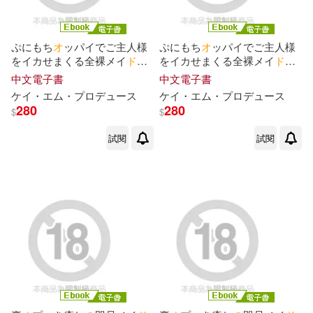
親子天下(1)
邦聯文化(1)
みわべさくら(2)
雅書堂(1)
静山社(1)
ぷにもち
オ
ッパイでご主人様
ぷにもち
オ
ッパイでご主人様
をイカせまくる全裸メイ
ド
の
をイカせまくる全裸メイ
ド
の
ゆめ莉りか(2)
アトハ(2)
神奉仕ハ
ー
レム Vol.01 (電子
神奉仕ハ
ー
レム Vol.04 (電子
中文電子書
中文電子書
書)
書)
鹿島出版会(1)
ケイ・エム・プ
ロ
デュ
ー
ス
ケイ・エム・プ
ロ
デュ
ー
ス
280
280
$
$
エノキスルメ(2)
オウカ(2)
試閱
試閱
オヤジ草(2)
カゲキヨ(2)
ギザン(2)
コンプエース編輯部 (2)
シゲ(2)
ジョニー音田(2)