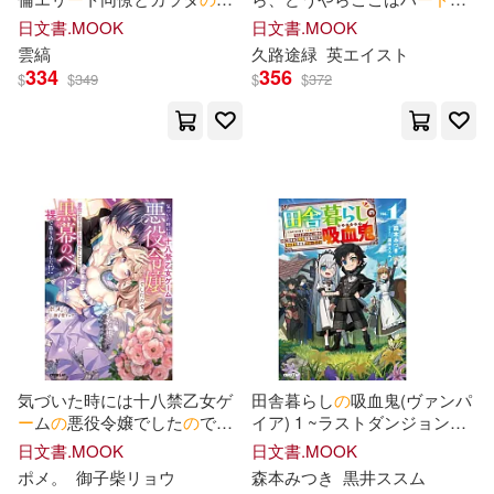
カバー株式会社(5)
性MAXエッチ
鬱ゲ
ー
だったらしい 2 ~聖剣
日文書.MOOK
日文書.MOOK
小光點(4)
講談社(4)
を抱きし最凶少女
の
蹂躙無双
雲縞
久路途緑
英エイスト
譚~
334
356
ホットエンターテイメント(5)
$
$
349
$
$
372
買動漫(4)
Neo Media(3)
マーキュリー(5)
Virgin(3)
アニプレックス(3)
七瀬アリス(5)
アルマビアンカ(3)
合同会社オムカレー(5)
ケイ・エム・ピー(3)
国吉みさき(5)
夏乃実(5)
小魯文化(3)
気づいた時には十八禁乙女ゲ
田舎暮らし
の
吸血鬼(ヴァンパ
天馬ゆい(5)
小花のん(5)
ー
ム
の
悪役令嬢でした
の
で、
イア) 1 ~ラストダンジョン前
日本コロムビア(3)
悪役になる前に家出をしたら
の
村に生まれた転生吸血鬼さ
日文書.MOOK
日文書.MOOK
黒幕
の
ベッ
ド
に裸で放り込ま
ん
の
気ままな異世界ス
ロ
ー
ラ
ポメ。
御子柴リョウ
森本みつき
黒井ススム
栗尾ねも(5)
田中ねね(5)
れました!?
イフ~