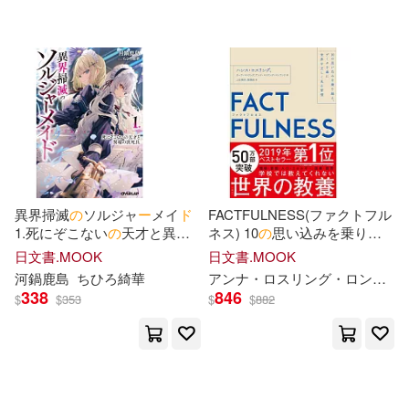
丈月城(4)
九十九弐式(4)
コンテンツシード(2)
佐藤ののか(4)
ブシロードクリエイティブ(2)
原作：柊咲／漫畫：川田暁生／角
色原案：ナイロン(4)
ムービック(2)
吉根ゆりあ(4)
園田かのこ(4)
一二三書房/ノヴァコミックス(2)
異界掃滅
の
ソルジャ
ー
メイ
ド
FACTFULNESS(ファクトフル
1.死にぞこない
の
天才と異端
ネス) 10
の
思い込みを乗り越
小野晴康(4)
岸本和葉(4)
の
決死兵
え、デ
ー
タを基に世界を正し
日文書.MOOK
日文書.MOOK
く見る習慣
原點(2)
好有感覺音樂(2)
河鍋鹿島
ちひろ綺華
アンナ・
ロ
スリング・
ロ
ンラン
338
846
$
$
353
$
$
882
御鷹穂積(4)
支援BIS (4)
小學館(2)
徳間書店(2)
星仲ここみ(4)
星希代子(4)
方舟文化(2)
易富文化(2)