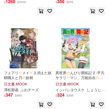
1260
356
$
$
1316
$
$
372
ケイ・エム・プロデュース(50)
展開
abec(43)
深山フギン(32)
出版社
(可複選)
チェリーズ(28)
佐藤真登(27)
台灣角川(253)
じゅうあみ(22)
別天荒人(20)
オーバーラップ(157)
古橋秀之(20)
堀越耕平(20)
フェアリ
ー
メイ
ド
2.消えた妖
異世界
の
んびり開拓記 2 -平凡
精職人と刃
の
妖精
サラリ
ー
マン、万能自在
の
ビ
東立(84)
MTEX(76)
展開
ル
ド
&クラフトスキルで、気
日文書.MOOK
日文書.MOOK
ままなス
ロ
ー
ライフ開拓始め
柊咲(16)
澤松那函
ふわチ
ー
ズ
イシ
バ
シヨウスケ
しょうじひでまさ
ます!-
青文(72)
TMEplus(49)
347
324
$
$
363
$
$
338
配送方式
(可複選)
アリスJAPAN公式E-book(15)
Universal(30)