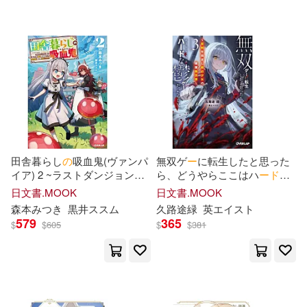
可超商取貨(870)
ナイロン(15)
山田孝太郎(14)
SONY MUSIC(29)
可海外宅配(797)
川田暁生(14)
比村奇石(14)
KADOKAWA(26)
可港澳店取(763)
TYPE-MOON(13)
ライセンスエージェント(24)
可新加坡店取(750)
大森藤ノ(13)
ざっぽん(12)
田舎暮らし
の
吸血鬼(ヴァンパ
無双ゲ
ー
に転生したと思った
SECRET MUSIC(18)
イア) 2 ~ラストダンジョン前
ら、どうやらここはハ
ー
ド
な
可菲律賓店取(767)
の
村に生まれた転生吸血鬼さ
鬱ゲ
ー
だったらしい 3 ~聖剣
オカヤド(12)
日文書.MOOK
日文書.MOOK
ん
の
気ままな異世界ス
ロ
ー
ラ
を抱きし最凶少女
の
蹂躙無双
ペンギンパレード(16)
森本みつき
黒井ススム
久路途緑
英エイスト
イフ~
譚~
579
365
グローバルメディアエンタテイン
$
$
605
$
$
381
上市日期
(可複選)
メント(12)
YAMABUKI(15)
集英社(15)
デジタルピーチ(11)
一個月內上市新品(23)
フロンティアワークス(13)