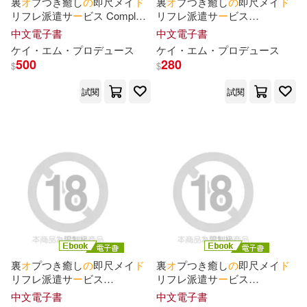
裏
オ
プつき癒し
の
即尺メイ
ド
裏
オ
プつき癒し
の
即尺メイ
ド
リフレ派遣サ
ー
ビス Complete
リフレ派遣サ
ー
ビス
タジリユウ(2)
チハル(2)
版 (電子書)
Episode.04 (電子書)
中文電子書
中文電子書
ケイ・エム・プ
ロ
デュ
ー
ス
ケイ・エム・プ
ロ
デュ
ー
ス
ツカサ(2)
ドウモウ(2)
500
280
$
$
試閱
試閱
ピリオド(2)
ヨシノ(2)
ライキリト(2)
三崎弓(2)
三日月猫(2)
丘野優(2)
久慈政宗(2)
裏
オ
プつき癒し
の
即尺メイ
ド
裏
オ
プつき癒し
の
即尺メイ
ド
九十九弐式／すかいふぁーむ(2)
リフレ派遣サ
ー
ビス
リフレ派遣サ
ー
ビス
Episode.03 (電子書)
Episode.02 (電子書)
中文電子書
中文電子書