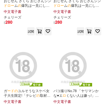
おじせん さくら おじさんシン
おじせん さくら おじさんシン
鬼ノ城ミヤ(2)
魚山ケイジ(2)
ド
ロ
ー
ム
の
爆乳は一見にしか
ド
ロ
ー
ム
の
爆乳は一見にしか
ず!
オ
ジ狂いJK Episode.03 (電
ず!
オ
ジ狂いJK Episode.01 (電
中文電子書
中文電子書
子書)
子書)
チェリ
ー
ズ
チェリ
ー
ズ
麦うさぎ(2)
黑柾志西(2)
280
280
$
$
試閱
試閱
ﾊﾞﾙﾀﾝ(2)
3pu(1)
BANDAI(1)
BANDAI NAMCO Entertainment In
c.(1)
CODE GEASS 反叛的魯路修系列/
原作(1)
Darkmaya(1)
Dermar(1)
ガ
ー
ド
の
ユルそうなスケベ女
パコ撮りNo.78 「ヤリマンか
子大生限定!「テレビ
の
取材
な♥エ
ロ
くない人は嫌っ!」と
で…」と声をかけ、Hな質問
いうシャワ
ー
待ちで
オ
ナニ
ー
中文電子書
中文電子書
Flugel(1)
攻めでそ
の
気になった現役JD
し始めちゃう
ド
エ
ロ
な黒ギャ