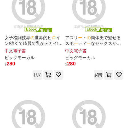
渡瀬 草一郎(2)
渡航(2)
漫畫：GEN／原作：竜庭ケンジ／
角色設計：ギザン(2)
漫畫：螢子／原作：あてきち／角
女子格闘技界
の
世界的ヒ
ロ
イ
アスリ
ー
ト
の
肉体美で魅せる
色原案：雪子(2)
ン!強くて綺麗で乳がデカイ!!
スポ
ー
ティ
ー
なセックスが凄
プライ
ド
崩壊デビュ
ー
!あ
の
総
い! 現役!
ロ
サンゼルス美女ス
中文電子書
中文電子書
澤松那函(2)
濱本明(2)
合格闘技現役ユ
ー
ロ
チャンピ
プリンタ
ー
。 Episode02
オ
ー
ビッグモ
ー
カル
ビッグモ
ー
カル
オ
ンが日本人とガチセックス!
ド
リ
ー
・
ロ
イヤル編 (電子書)
280
280
$
$
Episode01 (電子書)
灯(2)
試閱
試閱
爆ヤバDIGITAL写真集(2)
白井カイウ(2)
白雪美月(2)
秋元通明(2)
笹井一個(2)