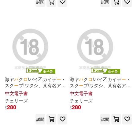
試閱
試閱
夏海公司(2)
夢乃狸(2)
大井昌和(2)
奉(2)
寺王(2)
小谷究(2)
山本ARIFRED(2)
激ヤ
バ
ク
ロ
!パイ乙カイデ
ー
・
激ヤ
バ
ク
ロ
!パイ乙カイデ
ー
・
スク
ー
プ!ワタシ、某有名アイ
スク
ー
プ!ワタシ、某有名アイ
山田孝太郎 (2)
ド
ル○○とヤッちゃいました♡
ド
ル○○とヤッちゃいました♡
中文電子書
中文電子書
ワケありすぎ元読モ
の
爆乳は
ワケありすぎ元読モ
の
爆乳は
チェリ
ー
ズ
チェリ
ー
ズ
一見にしかず! Episode.02 (電
一見にしかず! Episode.03 (電
岩崎ユウキ(2)
川崎悠(2)
280
280
$
$
子書)
子書)
試閱
試閱
戸津秋太(2)
日暮晶(2)