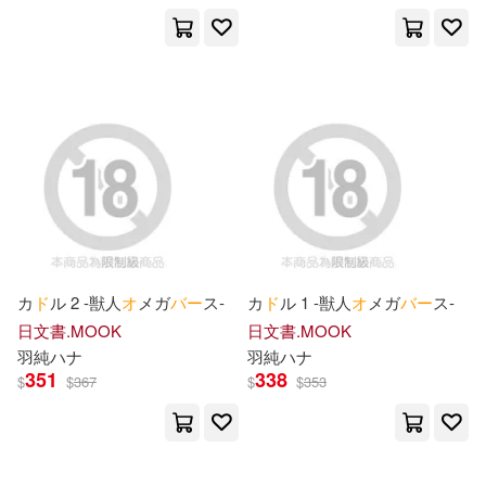
ー(1)
東條チカ(3)
東雲はる(3)
ドレミ楽譜出版社(1)
松本まりな(3)
梅垣ルナ(3)
ドレミ樂譜出版社(1)
楓原こうた(3)
水月ありす(3)
ポプラ社(1)
田畠裕基(3)
白青虎猫(3)
ヤマハミュージック(1)
カ
ド
ル 2 ‐獣人
オ
メガ
バ
ー
ス‐
カ
ド
ル 1 ‐獣人
オ
メガ
バ
ー
ス‐
竜庭ケンジ(3)
竹內一弘(3)
日文書.MOOK
日文書.MOOK
ランティス(1)
リイド社(1)
羽純ハナ
羽純ハナ
351
338
美女オムニバス(3)
葉月翼(3)
$
$
367
$
$
353
一迅社(1)
中央公論新社(1)
赤村咲(3)
AIKA(2)
主婦の友社(1)
五南(1)