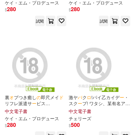
人妻オムニバス(2)
ケイ・エム・プ
ロ
デュ
ー
ス
ケイ・エム・プ
ロ
デュ
ー
ス
280
280
$
$
伊藤ひずみ(2)
佐々大河(2)
試閱
試閱
佐和井ムギ(2)
入栖(2)
八月ヤ子(2)
出水ぽすか(2)
千月さかき(2)
南方純(2)
原作:橘公司 漫畫:栗尾ねも 編劇:獅
子唐 角色原案:つなこ(2)
裏
オ
プつき癒し
の
即尺メイ
ド
激ヤ
バ
ク
ロ
!パイ乙カイデ
ー
・
リフレ派遣サ
ー
ビス
スク
ー
プ! ワタシ、某有名アイ
原作：佐藤真登 漫畫：三ツ谷
Episode.01 (電子書)
ド
ル○○とヤッちゃいました ワ
中文電子書
中文電子書
亮 角色原案：ニリツ(2)
ケありすぎ元読モ
の
爆乳は一
ケイ・エム・プ
ロ
デュ
ー
ス
チェリ
ー
ズ
見にしかず! Complete版 (電子
280
500
$
$
書)
坂本みねぢ(2)
城咲綾(2)