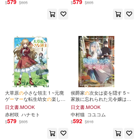
579
579
$
$
605
$
$
605
日本文芸社(3)
FuRyu(2)
皆月ひかる(5)
美園和花(5)
Milkyway(2)
Troll(4)
あかりりゅりゅ羽(4)
S1 NO.1 STYLE(2)
あけちともあき(4)
SMM itaku (music)(2)
あボーン(4)
しゅにち(4)
TBSグロウディア(2)
つなこ(4)
大草原
の
小さな領主 1 ~元廃
侯爵家
の
次女は姿を隠す 5 ~
TRY-X(2)
ゲ
ー
マ
ー
な転生幼女
の
楽しい
家族に忘れられた元令嬢は、
ハ
ー
ド
モ
ー
ド
辺境開拓記~
薬師となってス
ロ
ー
ライフを
日文書.MOOK
日文書.MOOK
コンプエース編輯部(4)
謳歌する~
アース・スター エンターテイメン
赤村咲
ハナモト
中村猫
コユコム
ト(2)
579
592
$
$
605
$
$
618
バンダイナムコエンターテインメ
ント(4)
キングレコード(2)