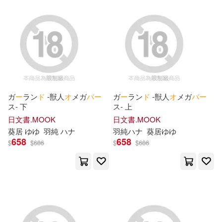
Matsuki(2)
博碩(1)
博誌(1)
SS-Paradiseガールズ(2)
大樹林(1)
学芸出版社(1)
TMA(2)
azuタロウ(2)
宝島社(1)
実業之日本社(1)
ガ
ー
ラン
ド
-獣人
オ
メガ
バ
ー
ガ
ー
ラン
ド
-獣人
オ
メガ
バ
ー
kiki(2)
kodamazon(2)
ス- 下
ス- 上
寶島社(1)
日文書.MOOK
日文書.MOOK
葵居 ゆゆ
羽純 ハナ
羽純ハナ
葵居ゆゆ
saino(2)
658
658
$
$
686
$
$
686
幻冬舎コミックス(1)
《CODE GEASS 反叛的魯路修》
系列(2)
文芸社(1)
あずみ京平(2)
うかみ(2)
日本テレビサービス(1)