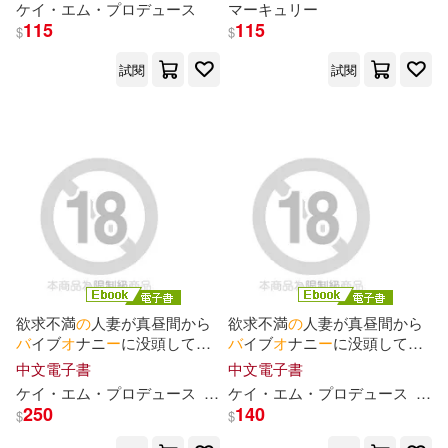
ケイ・エム・プ
ロ
デュ
ー
ス
マ
ー
キュリ
ー
は友達がいるにも関わらず羞
ルJ● ナマ挿入を「ま、いっか
115
115
$
$
恥固定
バ
イブでイキまくる!
♪」って受け入れた
の
で連続
(電子書)
中出し! (電子書)
Hobby JAPAN/協力(1)
試閱
試閱
INAGO(1)
INITIUM(1)
J.K. ローリング(1)
KeG(1)
MARCHEN工作室(1)
MAX-A(1)
Mikura(1)
欲求不満
の
人妻が真昼間から
欲求不満
の
人妻が真昼間から
バ
イブ
オ
ナニ
ー
に没頭してい
バ
イブ
オ
ナニ
ー
に没頭してい
ると突然
バ
イブが抜けなくな
ると突然
バ
イブが抜けなくな
Murayoshi Masayuki(1)
中文電子書
中文電子書
るハプニング発生!! 完全版 (電
るハプニング発生!! Vol.03 (電
ケイ・エム・プ
ロ
デュ
ー
ス
森日向子
ケイ・エム・プ
百瀬あすか
ロ
デュ
美波こづえ
ー
ス
森日
子書)
子書)
250
140
$
$
NAJI柳田(1)
Nao(1)