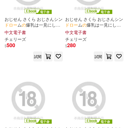
粕谷哲(2)
緋呂河 とも(2)
おじせん さくら おじさんシン
おじせん さくら おじさんシン
ド
ロ
ー
ム
の
爆乳は一見にしか
ド
ロ
ー
ム
の
爆乳は一見にしか
緋呂河とも (2)
考える人(2)
ず!
オ
ジ狂いJK Complete版
ず!
オ
ジ狂いJK Episode.02 (電
中文電子書
中文電子書
(電子書)
子書)
チェリ
ー
ズ
チェリ
ー
ズ
500
280
$
$
脚本:錬金王(2)
葦原大介(2)
試閱
試閱
蔦千鳥(2)
赤池宗(2)
長賴(2)
隅ジダオ(2)
雨傘ヒョウゴ(2)
雨川透子(2)
青季ふゆ(2)
駄犬(2)