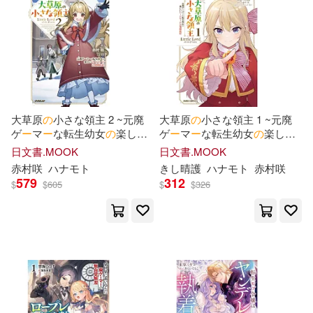
プレステージ出版（写真集）(11)
本週上市新品(3)
TOブックス コロナ・コミックス(1
2)
琴子(11)
やすも(10)
DigitalPeach(11)
電子書
(可複選)
三田誠(10)
丸山 くがね(10)
PRESTIGE(11)
大草原
の
小さな領主 2 ~元廃
大草原
の
小さな領主 1 ~元廃
適合手機平板閱讀(56)
ゲ
ー
マ
ー
な転生幼女
の
楽しい
ゲ
ー
マ
ー
な転生幼女
の
楽しい
東冬(10)
池野雅博(10)
ハ
ー
ド
モ
ー
ド
辺境開拓記~
ハ
ー
ド
モ
ー
ド
辺境開拓記~
日文書.MOOK
日文書.MOOK
台灣東販(11)
慕客館(11)
適合平板閱讀(308)
赤村咲
ハナモト
きし晴護
ハナモト
赤村咲
PRESTIGE DIGITAL BOOK SERIE
579
312
$
$
605
$
$
326
S(9)
易博士出版社(11)
尖端(10)
尾崎えりか(9)
其他
(可複選)
Welcome Music(9)
激ヤバ写真集(9)
現在可購買商品(929)
ブシロードミュージック(9)
目黒ひな実(9)
矢樹貴(9)
價格