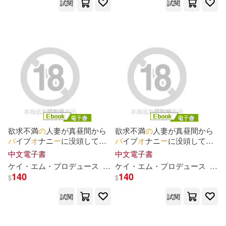
試閱
試閱
QuinRose(1)
RIO(1)
Reila-puna.RIE(1)
Robinson Haruhara(1)
SS-Paradise(1)
欲求不満
の
人妻が真昼間から
欲求不満
の
人妻が真昼間から
バ
イブ
オ
ナニ
ー
に没頭してい
バ
イブ
オ
ナニ
ー
に没頭してい
SS-Paradise nude(1)
ると突然
バ
イブが抜けなくな
ると突然
バ
イブが抜けなくな
中文電子書
中文電子書
るハプニング発生!! Vol.02 (電
るハプニング発生!! Vol.01 (電
ケイ・エム・プ
ロ
デュ
ー
ス
森日向子
ケイ・エム・プ
百瀬あすか
ロ
デュ
美波こづえ
ー
ス
森日
子書)
子書)
SUNRISE/企畫(1)
TAa等(1)
140
140
$
$
試閱
試閱
bitbank股份有限公司(1)