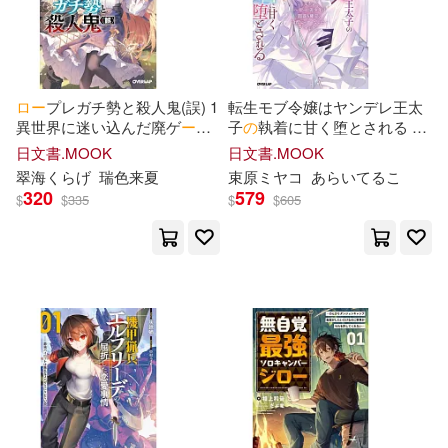
-
PAD(8)
範圍
稲荷竜(9)
ニリツ(8)
アース・スターエンターテイメン
ト(8)
ロ
ー
プレガチ勢と殺人鬼(誤) 1
転生モブ令嬢はヤンデレ王太
バルタン(8)
支援BIS(8)
異世界に迷い込んだ廃ゲ
ー
マ
子
の
執着に甘く堕とされる ~
スターツ出版(8)
バップ(7)
ー
の
無自覚無双
拾った美少年は闇落ち確定
の
日文書.MOOK
日文書.MOOK
冷酷ヒ
ー
ロ
ー
でした~
緋呂河とも(8)
ぷよちゃ(7)
翠海くらげ
瑞色来夏
束原ミヤコ
あらいてるこ
320
579
フェアリー(7)
双葉社(7)
$
$
335
$
$
605
トモゼロ(7)
森日向子(7)
SBクリエイティブ(6)
環望(7)
じゅうあみ (6)
TOブックス(6)
七星郁斗(6)
三ツ谷亮(6)
シンコーミュージック(6)
友橋かめつ(6)
川原 礫(6)
ジーオーティー(6)