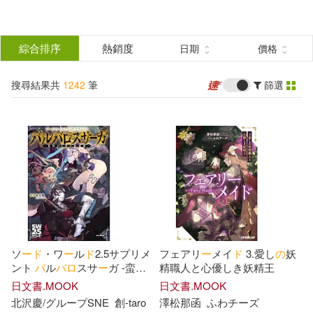
搜
尋
分類
綜合排序
熱銷度
日期
價格
(單選)
結
搜尋結果共
1242
筆
篩選
圖書(308)
所有商品(1242)
果
影音(100)
雜誌(466)
篩
選
家居生活(1)
休閒生活(2)
展開
作者
(可複選)
餐廚生活(1)
電子書(364)
ソ
ー
ド
・ワ
ー
ル
ド
2.5サプリメ
フェアリ
ー
メイ
ド
3.愛し
の
妖
丸山くがね(98)
so-bin(62)
ント
バ
ル
バ
ロ
スサ
ー
ガ ‐蛮族
精職人と心優しき妖精王
と人族
の
英雄譚‐
日文書.MOOK
日文書.MOOK
北沢慶/グル
ー
プSNE
創‐taro
澤松那函
ふわチ
ー
ズ
川原礫(59)