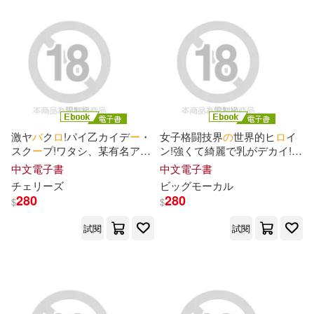
明鏡シスイ(2)
星野星野(2)
朝野よみち(2)
朧丸(2)
東吉乃(2)
東磨樹(2)
激ヤ
バ
ク
ロ
!パイ乙カイデ
ー
・
女子格闘技界
の
世界的ヒ
ロ
イ
柑橘ゆすら(2)
森本みつき(2)
スク
ー
プ!ワタシ、某有名アイ
ン!強くて綺麗で乳がデカイ!!
ド
ル○○とヤッちゃいました♡
プライ
ド
崩壊デビュ
ー
!あ
の
総
中文電子書
中文電子書
ワケありすぎ元読モ
の
爆乳は
合格闘技現役ユ
ー
ロ
チャンピ
チェリ
ー
ズ
ビッグモ
ー
カル
歌うたい(2)
流嘉(2)
一見にしかず! Episode.01 (電
オ
ンが日本人とガチセックス!
280
280
$
$
子書)
Episode02 (電子書)
深山フギン等(2)
試閱
試閱
淺野いにお(2)