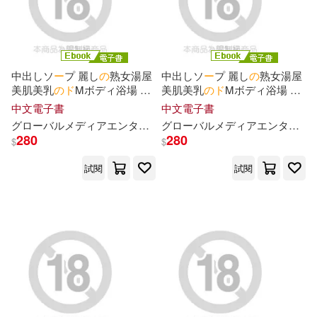
Middle-H-Publishing(1)
菊石森生(4)
藤田こずえ(4)
ONE MUSIC RECORDS(1)
中出しソ
ー
プ 麗し
の
熟女湯屋
中出しソ
ー
プ 麗し
の
熟女湯屋
錬金王(4)
霧月(4)
美肌美乳
の
ド
Mボディ浴場 原
美肌美乳
の
ド
Mボディ浴場 原
Polydor(1)
SEGA(1)
望美 Vol.2 (電子書)
望美 Vol.1 (電子書)
中文電子書
中文電子書
須崎美羽(4)
飴月(4)
グ
ロ
ー
バ
ルメディアエンタテインメント
グ
ロ
ー
バ
ルメディアエンタテインメント
原望美
TAITO(1)
280
280
$
$
黒毛和牛(4)
GEN(3)
試閱
試閱
TOブックスコロナ・コミックス(1)
GLAY’z(3)
Hyper(3)
TOブックスブックス コロナ・コミ
ックス(1)
こーり(3)
さとう遥希(3)
Top J Records(1)
みわもひ(3)
‎KADOKAWA(1)