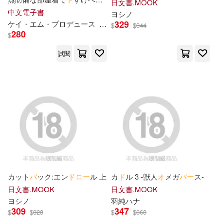
日文書.MOOK
原望美(3)
園田信博(3)
ナニ
ー
誘惑!! Vol.01 (電子書)
中文電子書
グラフィック社(1)
ヨシノ
329
ケイ・エム・プ
ロ
デュ
ー
ス
尾崎えりか
流川莉央
美澄玲衣
$
$
344
大崎アイル(3)
宮迫宗一郎(3)
280
$
コロムビア・マーケティング(1)
試閱
小早川怜子(3)
工藤紀子(3)
コーエー(1)
希望つばめ(3)
日野彰(3)
サンスター文具(1)
ソシム(1)
旭蓑雄(3)
星七ななみ(3)
ソニー・ミュージックレーベルズ
(1)
星乃夏月(3)
星川りく(3)
ダイヤモンド社(1)
カット
バ
ック:エン
ド
ロ
ー
ル 上
カ
ド
ル 3 ‐獣人
オ
メガ
バ
ー
ス‐
春原ロビンソン(3)
日文書.MOOK
日文書.MOOK
ドリコム(1)
ヨシノ
羽純ハナ
309
347
月美りょう(3)
束原ミヤコ(3)
$
$
323
$
$
363
ドリームミュージックファクトリ