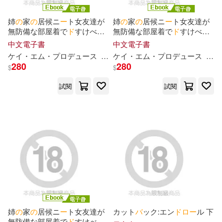
カボチャマスク(3)
ハマ(3)
姉
の
家
の
居候ニ
ー
ト女友達が
姉
の
家
の
居候ニ
ー
ト女友達が
アズメーカー(1)
無防備な部屋着で
ド
すけべ
オ
無防備な部屋着で
ド
すけべ
オ
ナニ
ー
誘惑!! Vol.03 (電子書)
ナニ
ー
誘惑!! Vol.02 (電子書)
ビッグモーカル(3)
中文電子書
中文電子書
イースト・プレス(1)
ケイ・エム・プ
ロ
デュ
ー
ス
尾崎えりか
ケイ・エム・プ
流川莉央
ロ
デュ
美澄玲衣
ー
ス
尾崎
280
280
$
$
メロディー・雛・マークス(3)
エイベックス・ピクチャーズ株式
試閱
試閱
会社(Music)(1)
三田 誠(3)
串間 美千惠(3)
エムディエヌコーポレーション(1)
串間美千惠(3)
久路途緑(3)
エンターブレイン(1)
佐久本あゆ(3)
オークラ出版(1)
原作：御鷹穂積／漫畫：オヤジ草
(3)
キルタイムコミュニケーション(1)
姉
の
家
の
居候ニ
ー
ト女友達が
カット
バ
ック:エン
ド
ロ
ー
ル 下
無防備な部屋着で
ド
すけべ
オ