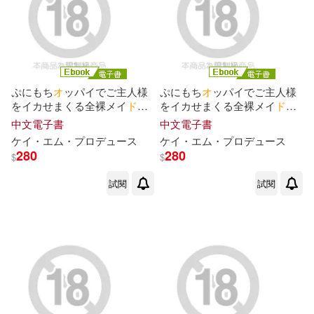
くろねこどらごん(2)
日本ヴォーグ社(1)
こしの(2)
こはるんるん(2)
日東書院本社(1)
日経BP(1)
さとう(2)
しんこせい(2)
ぷにもち
オ
ッパイでご主人様
ぷにもち
オ
ッパイでご主人様
早稲田大学出版部(1)
をイカせまくる全裸メイ
ド
の
をイカせまくる全裸メイ
ド
の
神奉仕ハ
ー
レム Vol.03 (電子
神奉仕ハ
ー
レム Vol.02 (電子
中文電子書
中文電子書
じゃいあん(2)
書)
書)
ケイ・エム・プ
ロ
デュ
ー
ス
ケイ・エム・プ
ロ
デュ
ー
ス
東京創元社(1)
東宝(1)
280
280
$
$
にじまあるく(2)
ののまろ(2)
試閱
試閱
東寶(1)
東雨文化(1)
ばうお(2)
ぱらボら(2)
楓書坊(1)
玄光社(1)
ふか田さめたろう(2)
白水社(1)
破格音樂(1)
みなと力ーニバル(2)