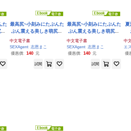
んた
最高尻~小刻みにたぷんた
最高尻~小刻みにたぷんた
夏
尻世
ぷん震える美しき萌尻世
ぷん震える美しき萌尻世
電子
界~ 志
恩
まこ Vol.2 (電子
界~ 志
恩
まこ Vol.1 (電子
中文電子書
中文電子書
中
書)
書)
SEXAgent
志
恩
まこ
SEXAgent
志
恩
まこ
エ
140
140
優惠價:
元
優惠價:
元
優
試閱
試閱