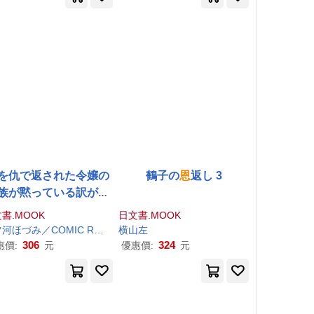
を仇で返された令嬢の
鶴子の
恩
返し 3
族が黙っている訳がな
い 2
書.MOOK
日文書.MOOK
七ツ河ほづみ／COMIC ROOM
横山左
306
324
惠價:
元
優惠價:
元