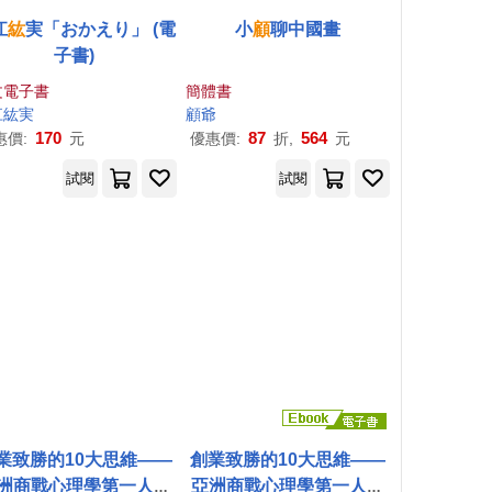
江
紘
実「おかえり」 (電
小
顧
聊中國畫
子書)
文電子書
簡體書
江
紘
実
顧
爺
170
87
564
惠價:
元
優惠價:
折,
元
試閱
試閱
業致勝的10大思維——
創業致勝的10大思維——
洲商戰心理學第一人張
亞洲商戰心理學第一人張