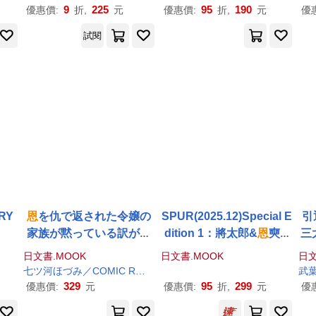
9
225
95
190
優惠價:
折,
元
優惠價:
折,
元
優
試閱
RY
恩
を仇で返された令嬢の
SPUR(2025.12)Special E
引
家族が黙っている訳がな
dition 1：將太郎&
恩
奭&
三
い 4
成燦(RIIZE)
て
日文書.MOOK
日文書.MOOK
日文
し
七ツ河ほづみ／COMIC ROOM
武
329
95
299
優惠價:
元
優惠價:
折,
元
優