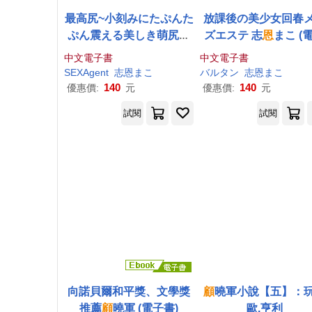
最高尻~小刻みにたぷんた
放課後の美少女回春
ぷん震える美しき萌尻世
ズエステ 志
恩
まこ (
界~ 志
恩
まこ (電子書)
書)
中文電子書
中文電子書
SEXAgent
志
恩
まこ
バルタン
志
恩
まこ
140
140
優惠價:
元
優惠價:
元
試閱
試閱
向諾貝爾和平獎、文學獎
顧
曉軍小說【五】：
推薦
顧
曉軍 (電子書)
歐.亨利