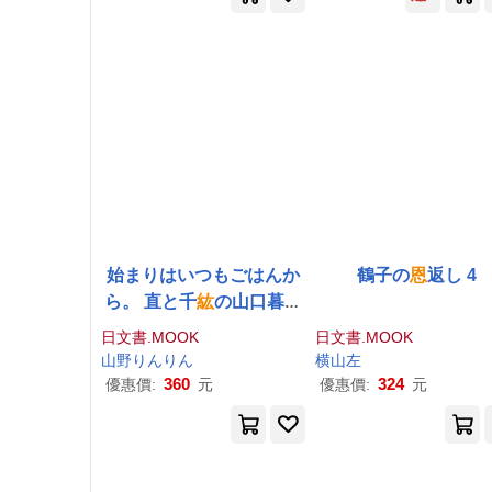
始まりはいつもごはんか
鶴子の
恩
返し 4
ら。 直と千
紘
の山口暮ら
し
日文書.MOOK
日文書.MOOK
山野りんりん
横山左
360
324
優惠價:
元
優惠價:
元