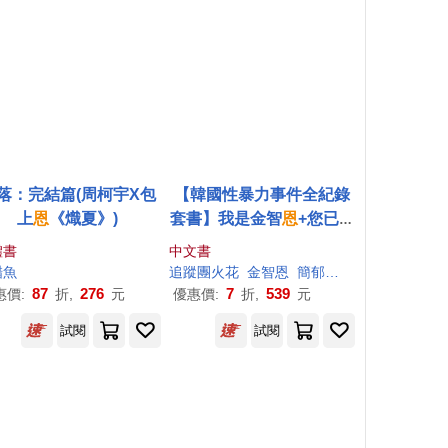
落：完結篇(周柯宇X包
【韓國性暴力事件全紀錄
上
恩
《熾夏》)
套書】我是金智
恩
+您已登
入N號房
體書
中文書
醋魚
追蹤團火花
金智
恩
簡郁璇
胡椒筒
87
276
7
539
惠價:
折,
元
優惠價:
折,
元
試閱
試閱