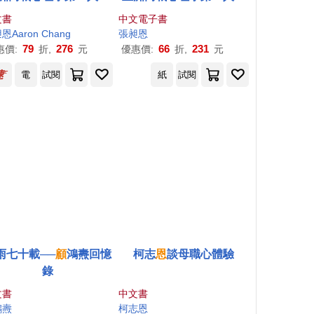
恩
，教你超前部署富裕
昶
恩
，教你超前部署富裕
文書
中文電子書
人生之道
人生之道 (電子書)
昶
恩
Aaron Chang
張昶
恩
79
276
66
231
惠價:
折,
元
優惠價:
折,
元
電
試閱
紙
試閱
雨七十載──
顧
鴻燾回憶
柯志
恩
談母職心體驗
錄
文書
中文書
鴻燾
柯志
恩