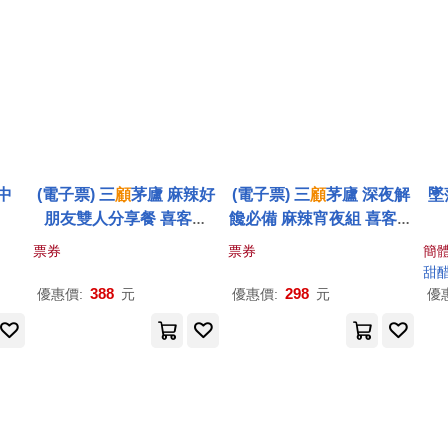
中
(電子票) 三
顧
茅廬 麻辣好
(電子票) 三
顧
茅廬 深夜解
墜
朋友雙人分享餐 喜客券
饞必備 麻辣宵夜組 喜客券
【受託代銷】
【受託代銷】
票券
票券
簡
甜
388
298
優惠價:
元
優惠價:
元
優