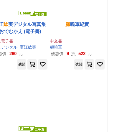
江
紘
実デジタル写真集
顧
曉軍紀實
おでむかえ (電子書)
文電子書
中文書
スデジタル
夏江
紘
実
顧
曉軍
280
9
522
惠價:
元
優惠價:
折,
元
試閱
試閱