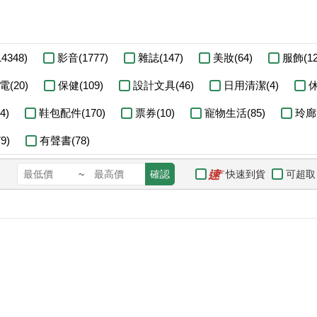
4348)
影音(1777)
雜誌(147)
美妝(64)
服飾(12
電(20)
保健(109)
設計文具(46)
日用清潔(4)
休
4)
鞋包配件(170)
票券(10)
寵物生活(85)
玲廊
9)
有聲書(78)
快速到貨
可超取
~
確認