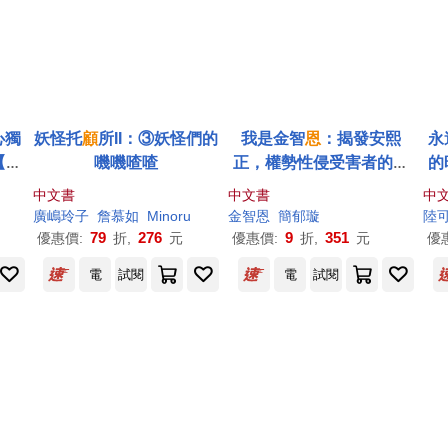
心獨
妖怪托
顧
所II：③妖怪們的
我是金智
恩
：揭發安熙
永
【受
嘰嘰喳喳
正，權勢性侵受害者的劫
的
後重生
中文書
中文書
中
廣嶋玲子
詹慕如
Minoru
金智
恩
簡郁璇
陸
79
276
9
351
優惠價:
折,
元
優惠價:
折,
元
優
電
試閱
電
試閱