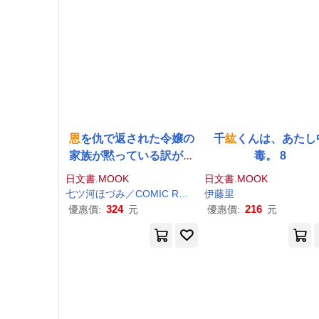
恩
を仇で返された令嬢の
千
紘
くんは、あたし
家族が黙っている訳がな
毒。 8
い 1
日文書.MOOK
日文書.MOOK
七ツ河ほづみ／COMIC ROOM
伊藤里
324
216
優惠價:
元
優惠價:
元