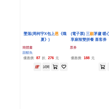
墜落(周柯宇X包上
恩
《熾
(電子票) 三
顧
茅廬 暖
夏》)
享麻辣雙拼餐 喜客券
託代銷】
簡體書
票券
甜醋魚
87
276
188
優惠價:
折,
元
優惠價:
元
試閱