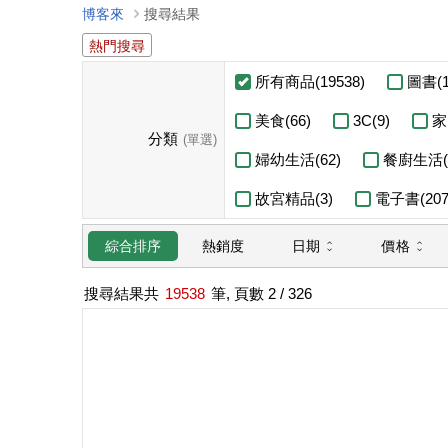
博客來
搜尋結果
熱門搜尋
所有商品(19538)
圖書(1
美食(66)
3C(9)
家
分類
(單選)
婦幼生活(62)
餐廚生活(
故宮精品(3)
電子書(207
日期
價格
綜合排序
熱銷度
搜尋結果共
19538
筆, 頁數
2
/ 326