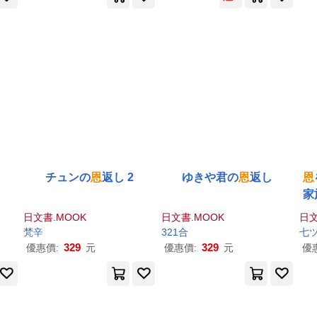
チュンの
恩
返し 2
ゆきや君の
恩
返し
恩
家
日文書.MOOK
日文書.MOOK
日文
梵辛
321合
329
329
優惠價:
元
優惠價:
元
優