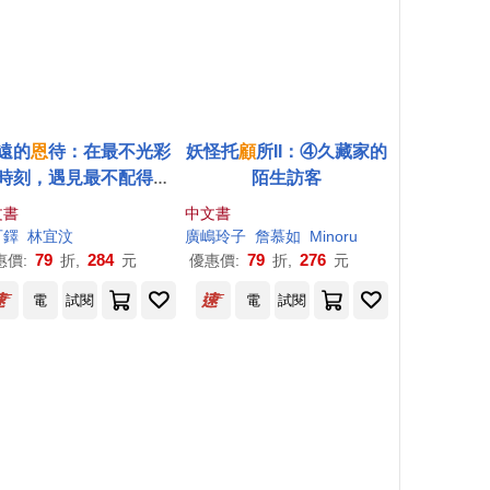
遠的
恩
待：在最不光彩
妖怪托
顧
所II：④久藏家的
時刻，遇見最不配得的
陌生訪客
恩典
文書
中文書
可鐸
林宜汶
廣嶋玲子
詹慕如
Minoru
79
284
79
276
惠價:
折,
元
優惠價:
折,
元
電
試閱
電
試閱