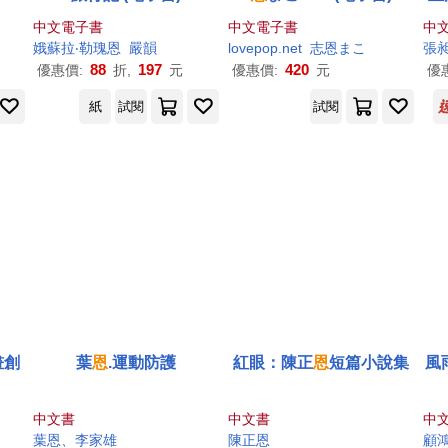
昶
中文電子書
中文電子書
中
娥蘇拉‧勒瑰
恩
嚴韻
lovepop.net
志
恩
まこ
張
88
197
420
優惠價:
折,
元
優惠價:
元
優
紙
試閱
試閱
畫創
葉
恩
.運動防護
紅眼：陳正
恩
短篇小說集
風
中文書
中文書
中
葉
恩
、李家雄
陳正
恩
顧