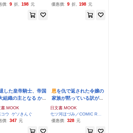
9
198
9
198
惠價:
折,
元
優惠價:
折,
元
退した皇帝騎士、帝国
恩
を仇で返された令嬢の
大組織の主となる かつ
家族が黙っている訳がな
救った少女たちが
恩
返
い 3
書.MOOK
日文書.MOOK
のため組織を立ち上げ
葉コウ
ゲソきんぐ
七ツ河ほづみ／COMIC ROOM
ました
347
328
惠價:
元
優惠價:
元