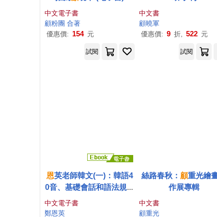
中文電子書
中文書
顧
粉團 合著
顧
曉軍
154
9
522
優惠價:
元
優惠價:
折,
元
試閱
試閱
恩
英老師韓文(一)：韓語4
絲路春秋：
顧
重光繪
0音、基礎會話和語法規則
作展專輯
(電子書)
中文電子書
中文書
鄭
恩
英
顧
重光