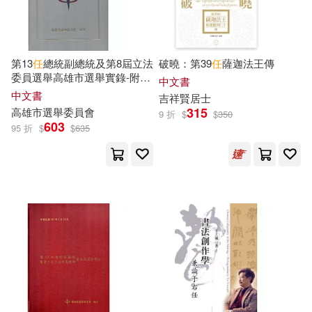
行政院農業委員會(20)
長鴻出版社(137)
解禁グラビア写真集(20)
CBETA 財團法人佛教電子佛典基金
第13
任
總統副總統及第8屆立法
破曉：第39
任
薩迦法王傳
會(136)
委員選舉高雄市選舉實錄-附光
中文書
詹氏書局編輯部(20)
碟
中文書
吉祥賢居士
西北工業大學出版社(135)
315
高雄市選舉委員會
9 折
$
$
350
603
赤石赫々(20)
阿部摘花(20)
95 折
$
$
635
同濟大學出版社(134)
Dave C(19)
GLAY’z(19)
布克文化(134)
GLORY QUEST(19)
天津大學出版社(133)
中國地質災害防治與生態修復協會
(19)
上海教育出版社(131)
中國銀行股份有限公司，社會科學
文獻出版社(19)