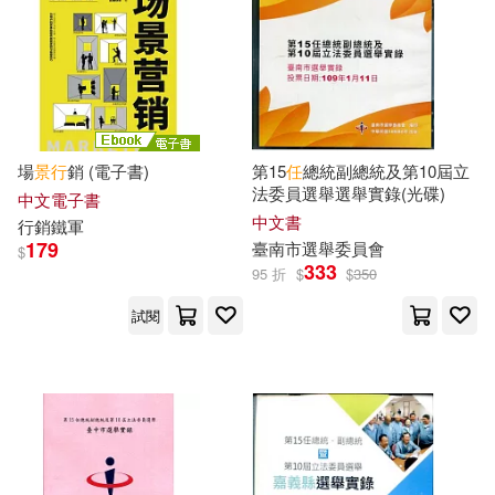
梶川卓郎(26)
重慶出版社(188)
いちむらまさき(25)
格上汽車租賃(185)
こだち(25)
場
景行
銷 (電子書)
第15
任
總統副總統及第10屆立
上海書畫出版社(184)
法委員選舉選舉實錄(光碟)
中文電子書
中文書
行銷鐵軍
ながえSTYLE(25)
179
臺南市選舉委員會
$
中國商業出版社(183)
333
95 折
$
$
350
ホットエンターテイメント(25)
試閱
江西教育出版社(183)
中國旅遊研究院(25)
PCuSER電腦人文化(182)
人民出版社(25)
中國物資出版社(181)