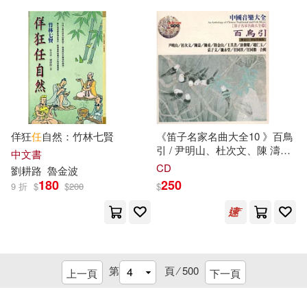
廣東經濟出版社(119)
任溶溶(17)
劉昱江(17)
譯林出版社(119)
三采(118)
北極光攝影(17)
和力(17)
遼寧美術出版社(118)
庄司陽子(17)
廖震(17)
中國書籍出版社(117)
佯狂
任
自然：竹林七賢
《笛子名家名曲大全10 》百鳥
引 / 尹明山、杜次文、陳 濤、
本社(17)
朱光潛(17)
中文書
陳 重、陸金山、王其韋、涂傳
上海人民美術出版社(116)
CD
劉耕路
魯金波
耀、趙仁玉、魏永堂、任同
180
250
9 折
$
$
200
$
祥、
任
同勝 合輯
李佳(17)
李進(17)
吉林文史出版社(116)
樂海(17)
天地出版社(116)
第
頁 ⁄
500
上一頁
下一頁
目川文化編輯小組(17)
百花洲文藝出版社(116)