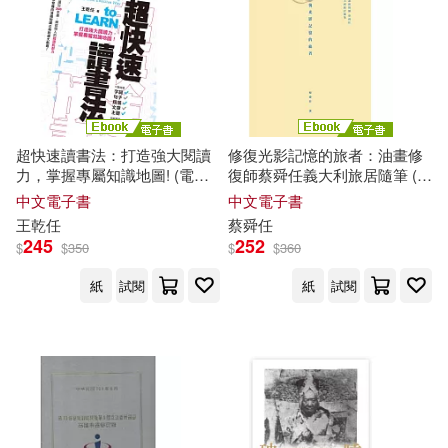
劉克襄(20)
史景遷(20)
上海科學技術出版社(141)
周軍民(20)
妖精(20)
中國青年出版社(141)
孫寶文(20)
超快速讀書法：打造強大閱讀
修復光影記憶的旅者：油畫修
馬可孛羅(140)
力，掌握專屬知識地圖! (電子
復師蔡舜任義大利旅居隨筆 (電
書)
子書)
中文電子書
中文電子書
宏典文化闖關筆記研究小組(20)
王乾
任
蔡舜
任
安徽美術出版社(138)
245
252
$
$
350
$
$
360
宴平樂(20)
桑原(20)
紙
試閱
紙
試閱
江蘇人民出版社(138)
森繁拓真(20)
羅寶(20)
作家出版社(137)
萍子(20)
藤井明美(20)
浙江人民美術出版社(137)