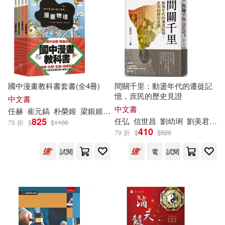
三民補習班名師群(69)
本週上市新品(142)
中國人民大學出版社(853)
一行禪師(67)
審計部(66)
中國金融出版社(825)
電子書
(可複選)
沈從文(66)
中國鐵道出版社(763)
國中漫畫教科書套書(全4冊)
間關千里：動盪年代的遷徙記
適合手機平板閱讀(4459)
PRESTIGE DIGITAL BOOK SERIE
憶，庶民的歷史見證
中文書
S(65)
中文書
北京大學出版社(756)
任
赫
崔元鎬
朴榮姬
梁銀姬
邱敏瑤
鄭怡婷
姜俊求
張惪鉉
李
適合平板閱讀(5233)
825
任
弘
信世昌
劉幼琍
劉美君
向
75 折
$
$
1100
中國地質災害防治工程行業協會(6
410
79 折
$
$
520
5)
中國建築工業出版社(714)
免費電子書(175)
試閱
電
試閱
吳玉生(65)
中國電力出版社(689)
人民法院出版社(63)
其他
(可複選)
經濟管理出版社(630)
編輯部(62)
荊霄鵬(62)