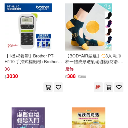
豆漿油條熱乾麵(39)
北京理工大學出版社(310)
李永新(38)
崔鍾雷(37)
人民衛生出版社(299)
秋(37)
鼎文名師群(37)
武漢大學出版社(298)
【1機+3卷帶】Brother PT-
【BODYAIR嚴選】
任
3入 毛巾
Re:mimu(36)
H110 手持式標籤機+Brother標
棉一體成形透氣瑜珈襪(防滑.舞
中國紡織出版社(296)
籤帶
任
3件88折
蹈.運動.運動襪) FREE 黃綠
3C
服飾
+黑+紫粉
3030
388
$
$
$
390
TYPE-MOON(36)
任琪(36)
西南交通大學出版社(296)
宅豬(36)
張連生（主編）(36)
外語教學與研究出版社(295)
金庸(36)
立信會計出版社(288)