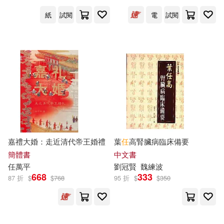
中國醫藥科技出版社(122)
紙
試閱
電
試閱
秘銀(18)
羅揚(18)
千華駐科技(122)
葉祖宏(18)
蔣勳(18)
教育科學出版社(122)
藤子．F．不二雄(18)
麥浩斯(122)
高士其(18)
江蘇美術出版社(121)
嘉禮大婚：走近清代帝王婚禮
葉
任
高腎臟病臨床備要
（英）威廉·莎士比亞(18)
簡體書
中文書
碁峰(120)
秀威資訊(120)
任
萬平
劉冠賢
魏練波
668
333
87 折
$
$
768
95 折
$
$
350
中國地圖出版社(17)
學苑出版社(119)
任中敏(17)
任伯年(17)