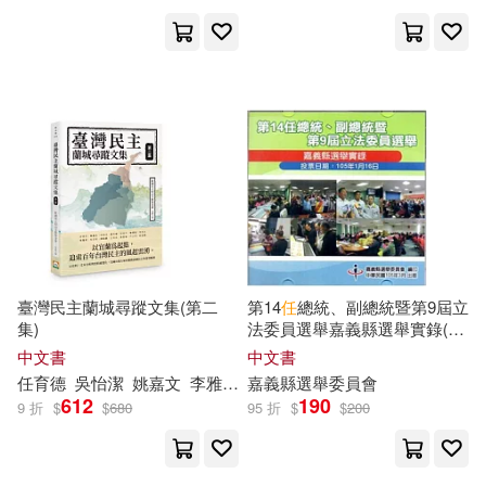
胡劭安(23)
陳銘磻(23)
財團法人台灣金融研訓院(156)
（瑞典）塞爾瑪·拉格洛夫(23)
交通部運輸研究所(155)
「天路公考」專家團隊編(22)
河南美術出版社(154)
キムラダイスケ(22)
北京聯合出版公司(152)
中央銀行(22)
今 市子(22)
東方出版社(152)
臺灣民主蘭城尋蹤文集(第二
第14
任
總統、副總統暨第9屆立
集)
法委員選舉嘉義縣選舉實錄(光
任以能(22)
李建良(22)
碟)
中文書
中文書
Ingram(151)
任
育德
吳怡潔
姚嘉文
李雅莉
杜欣穎
嘉義縣選舉委員會
林恕暉
柯汎禧
楊晉平
芝村裕吏(22)
musshu(21)
612
190
9 折
$
$
680
95 折
$
$
200
中國地圖出版社(151)
「天路公考」專家團隊(21)