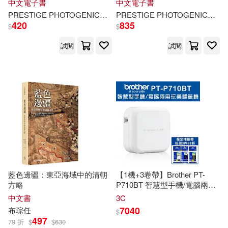
中國人民銀行貨幣政策分析小組(4
中文電子書
中文電子書
6)
PRESTIGE PHOTOGENICS
プレステージ出版（写真集）
PRESTIGE PHOTOGENICS
永野
プ
中國農業出版社(372)
420
835
$
$
周宇廷(46)
DEEP’S(45)
試閱
試閱
中國林業出版社(365)
モティカ(45)
壬生卍丸(45)
親子天下(365)
橘賢一(45)
人民日報出版社(364)
NSET統測線上模擬考團隊(44)
華中科技大學出版社(362)
チェリーズ(44)
任我笑(44)
台科大(352)
藍色邊疆：東亞海域中的清朝
【1機+3卷帶】Brother PT-
方略
P710BT 智慧型手機/電腦兩用
玉錦劍(44)
聖嚴法師(44)
玩美標籤機+Brother標籤帶
任
3
中文書
3C
上海人民出版社(349)
件88折
7040
布琮
任
$
497
79 折
$
$
630
ケイ・エム・プロデュース(43)