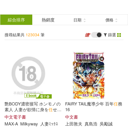
搜
尋
分類
綜合排序
熱銷度
日期
價格
(單選)
結
搜尋結果共
123034
筆
篩選
所有商品(123034)
果
圖書(81731)
影音(2200)
篩
選
雜誌(2336)
售票網(1)
展開
作者
(可複選)
美妝(1110)
服飾(598)
艶BODY濃密接写 ホンモノの
FAIRY TAIL魔導少年 百年
任
務
家居生活(2295)
美食(1159)
鼎文公職名師群(243)
素人 人妻が欲情に身を
任
せる
16
昼下がり (電子書)
中文電子書
中文書
MAX-A
Milkyway
人妻ﾐｯｸｽ
上田敦夫
真島浩
吳勵誠
3C(5892)
家電(862)
本書編寫組(173)