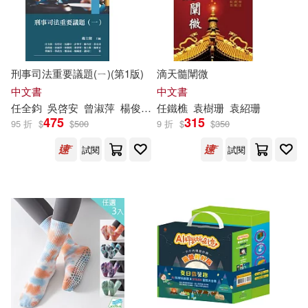
現在可購買商品(41861)
時報出版(607)
本書編寫組編(59)
謝宛玲(59)
價格
-
人民出版社(564)
遠流(525)
範圍
刑事司法重要議題(ㄧ)(第1版)
滴天髓闡微
プレステージ出版（写真集）(58)
中文書
中文書
中國經濟出版社(503)
任
全鈞
吳啓安
曾淑萍
楊俊宜
楊士隆
任
鐵樵
程敬閏
袁樹珊
葉碧翠
袁紹珊
蔡佩芬
烽火戲諸侯(58)
紙上魔方(58)
475
315
95 折
$
$
500
9 折
$
$
350
中國政法大學出版社(497)
試閱
試閱
蒼野アキラ(58)
三浦忠弘(57)
上海交通大學出版社(488)
陳冠任(55)
司馬彥(52)
中信出版社(488)
尖端(485)
日本小學館(52)
江必新(51)
浙江大學出版社(465)
江必新（主編）(51)
高等教育出版社(445)