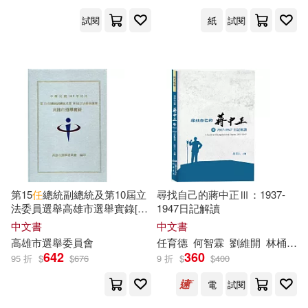
任乃鑫(28)
中國中醫藥出版社(223)
試閱
紙
試閱
勞倫斯．卜洛克(28)
慕客館(223)
木城幸人(28)
中國旅游出版社(221)
法規應用研究中心(28)
天下文化(221)
漂亮家居編輯部(28)
世界圖書出版公司北京公司(219)
第15
任
總統副總統及第10屆立
尋找自己的蔣中正Ⅲ：1937-
法委員選舉高雄市選舉實錄[精
1947日記解讀
王乾任(28)
真純想(28)
裝]
中文書
中文書
財經錢線文化有限公司(216)
高雄市選舉委員會
任
育德
何智霖
劉維開
林桶法
642
360
胡昭民(28)
95 折
$
$
676
9 折
$
$
400
SONY MUSIC(215)
電
試閱
アリスJAPAN公式E-book(27)