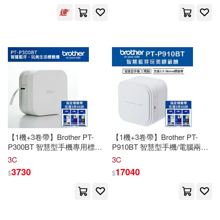
復旦大學出版社(338)
今市子(43)
月關(43)
人民交通出版社(334)
高級衛生專業技術資格考試命題研
究委員會(43)
最高人民法院出版社(333)
任仲文(42)
西南財經大學出版社(333)
崔鍾雷（主編）(42)
陳傑(42)
TMEplus(329)
【1機+3卷帶】Brother PT-
【1機+3卷帶】Brother PT-
龐中華(41)
吳燦銘(40)
P300BT 智慧型手機專用標籤
P910BT 智慧型手機/電腦兩用
吉林出版集團有限責任公司(322)
機+Brother標籤帶
任
3件88折
旗艦藍芽玩美標籤機+Brother
3C
3C
標籤帶
任
3件88折
3730
17040
$
$
鄭苑鳳(40)
卓著(314)
國家發展委員會(39)
中國水利水電出版社(313)