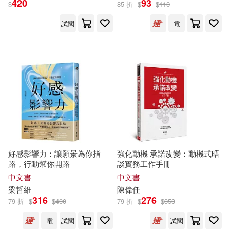
420
93
$
85 折
$
$
110
試閱
電
保健(228)
設計文具(1113)
尾田榮一郎(146)
展開
無印良品(10)
星巴克(21)
《親歷者》編輯部(140)
出版社
(可複選)
日用清潔(414)
中國法制出版社(140)
科學出版社(1546)
休閒生活(3402)
百官網公職師資群(120)
東立(1516)
婦幼生活(1360)
ビッグモーカル(111)
好感影響力：讓願景為你指
強化動機 承諾改變：動機式晤
路，行動幫你開路
談實務工作手冊
機械工業出版社(1499)
展開
中文書
中文書
餐廚生活(2186)
本書編委會(108)
梁哲維
陳偉
任
人民郵電出版社(1390)
316
276
79 折
$
$
400
79 折
$
$
350
配送方式
(可複選)
電子票證(36)
楊春龍(108)
彌勒皇佛(96)
電
試閱
試閱
清華大學出版社(1261)