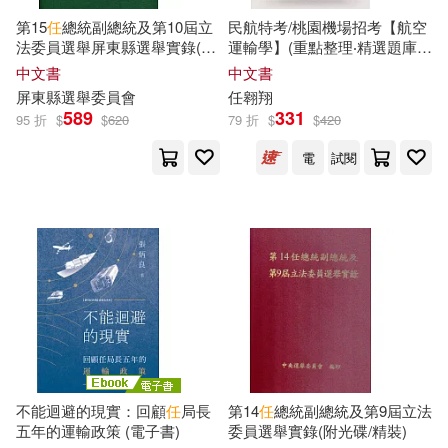
志光保成(174)
第15
任
總統副總統及第10屆立
民航特考/桃園機場招考【航空
任初軒（編）(24)
法委員選舉屏東縣選舉實錄(精
運輸學】(重點整理‧精選題庫‧
上海科學技術文獻出版社(173)
裝)[附光碟]
最新試題‧精解說明)(初版)
中文書
中文書
屏東縣選舉委員會
任
翱翔
佐々大河(24)
天下無聊(24)
589
331
95 折
$
$
620
79 折
$
$
420
Eloquence(172)
電
試閱
小妮子(24)
朱濤(24)
中國輕工業出版社(172)
田雪松(24)
廈門大學出版社(172)
英國尤斯伯恩出版公司(24)
彌勒皇教文化(171)
阿德蝸(24)
北京體育大學出版社(168)
（瑞典）拉格洛芙(24)
不能迴避的現實：回顧
任
局長
第14
任
總統副總統及第9屆立法
五年的運輸政策 (電子書)
委員選舉實錄(附光碟/精裝)
天下雜誌(168)