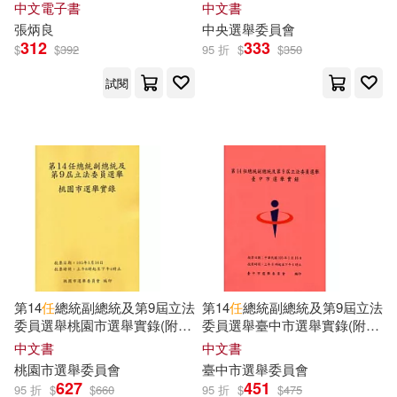
中文電子書
中文書
プレステージ出版(写真集)(23)
張炳良
中央選舉委員會
中國地質大學出版社(166)
312
333
$
$
392
95 折
$
$
350
中國銀行股份有限公司(23)
試閱
生活‧讀書‧新知三聯書店(166)
交通部運輸研究所(23)
石油工業出版社(165)
國家認證認可監督管理委員會編(2
3)
中國少年兒童出版社(163)
本書編委會編(23)
江西美術出版社(163)
永山由貴(23)
理想·宅(23)
第14
任
總統副總統及第9屆立法
第14
任
總統副總統及第9屆立法
人民文學出版社(161)
委員選舉桃園市選舉實錄(附光
委員選舉臺中市選舉實錄(附光
碟)
碟)
立金銀行培訓中心教材編寫組(23)
中文書
中文書
臉譜(160)
三民輔考(156)
桃園市選舉委員會
臺中市選舉委員會
627
451
95 折
$
$
660
95 折
$
$
475