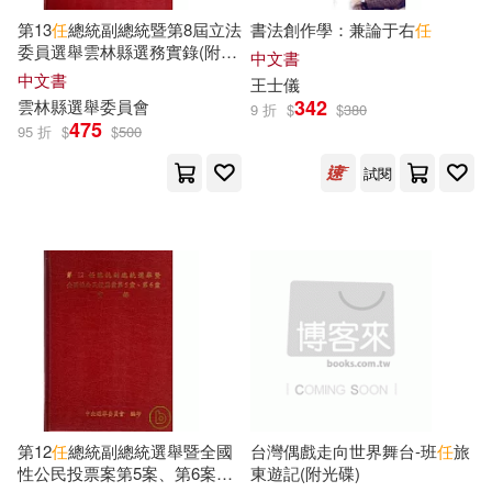
江蘇文藝出版社(131)
第13
任
總統副總統暨第8屆立法
書法創作學：兼論于右
任
中國電力企業聯合會(19)
委員選舉雲林縣選務實錄(附光
中文書
長江文藝出版社(131)
碟) [精裝]
中文書
王士儀
342
雲林縣選舉委員會
9 折
$
$
380
任汝芬(19)
任道斌(19)
475
95 折
$
$
500
中國文史出版社(130)
全國銀行系統招聘考試專用教材編
試閱
寫組(19)
中央編譯出版社(128)
山路新(19)
文少輝(19)
山東人民出版社(128)
曉君(19)
李敏勇(19)
野人(128)
謝望民(19)
中國礦業大學出版社(127)
鄭曉華（主編）(19)
第12
任
總統副總統選舉暨全國
台灣偶戲走向世界舞台-班
任
旅
中山大學出版社(127)
性公民投票案第5案、第6案實
東遊記(附光碟)