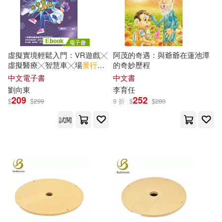
《親歷者》編輯部編著(35)
台灣東販(286)
みつか(35)
廣西師範大學出版社(283)
虛擬實境輕鬆入門：VR遊戲╳
阿茂的奇遇：與爺爺在蓮池潭
澳大利亞LONELY PLANET公司(3
虛擬醫療╳智慧車╳場
景行
銷
的奇妙歷程
5)
(電子書)
MTEX(275)
中文電子書
中文書
劉向東
李育
任
行政院研究發展考核委員會(35)
209
252
$
$
299
9 折
$
$
280
大連理工大學出版社(275)
試閱
FunHouse師資團隊(34)
太雅出版社(263)
任仲文（編）(34)
夏達(34)
說頻文化(263)
《發現者旅行指南》編輯部(33)
旅遊教育出版社(261)
兎山もなか(33)
飴野まる(33)