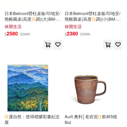
中國環境科學出版社(256)
日本Belmont營柱桌板/印地安/
日本Belmont營柱桌板/印地安/
上田敦夫(32)
暁佳奈(32)
熊帳圓桌(高度
任
調)(大)BM-
熊帳圓桌(高度
任
調)(小)BM-
聯經出版公司(253)
356
357
休閒生活
休閒生活
真島浩(32)
みかみてれん(31)
2580
2380
$
$
3980
$
$
3680
南京大學出版社(250)
中國人民銀行調查統計司(31)
華東師範大學出版社(250)
國務院法制辦公室(31)
東北財經大學出版社(249)
施富然(31)
Pascal(30)
千華數位文化(247)
中公教育全國銀行招聘考試研究院
(30)
湖北美術出版社(245)
任
運自然：曾得標膠彩畫紀念
Aurli 奧利│老岩泥
任
飲杯5燒
岡本倫(30)
展
8oz
五南(244)