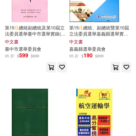
任乃鑫（主編）(25)
北京工業大學出版社(181)
任初軒(25)
司馬遼太郎(25)
晨星(179)
第15
任
總統副總統及第10屆立
第15
任
總統、副總統暨第10屆
法委員選舉臺中市選舉實錄(附
立法委員選舉嘉義縣選舉實錄
吳靜雯(25)
孫龍華(25)
光碟)
(光碟)
中文書
中文書
吉林美術出版社(178)
臺中市選舉委員會
嘉義縣選舉委員會
599
190
95 折
$
$
630
95 折
$
$
200
戴國良(25)
根華編輯部(25)
中國石化出版社(177)
福嶋ユッカ(25)
大碩教育(175)
竹宮ゆゆこ(25)
西村滿(25)
天津人民出版社(175)
韓良露(25)
Akahige(24)
遼寧科學技術出版社(175)
Donnosuke(24)