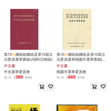
Universal(207)
華圖教育(27)
元照出版(207)
藏羚羊旅行指南編輯部(27)
現代出版社(206)
博碩(202)
阿慢(27)
chirico(26)
北京師範大學出版社(200)
第15
任
總統副總統及第10屆立
第15
任
總統副總統及第10屆立
たにぐち千賀(26)
法委員選舉實錄(內附CD精裝)
法委員選舉桃園市選舉實錄[附
九州出版社(199)
光碟]
中文書
中文書
中華人民共和國國務院新聞辦公室
中央選舉委員會
桃園市選舉委員會
(26)
380
665
光明日報出版社(196)
95 折
$
$
400
95 折
$
$
700
任保平(26)
八寶飯(26)
三民(193)
本社編(26)
林志忠(26)
湖南文藝出版社(188)