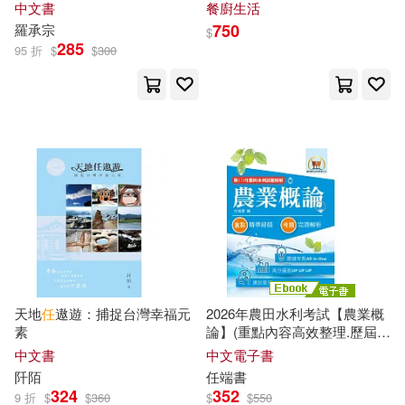
中文書
餐廚生活
臺灣銀行經濟研究處(30)
750
羅承宗
$
東南大學出版社(242)
285
95 折
$
$
300
MAX-A(29)
中華書局(237)
中華人民共和國最高人民法院行政
審判庭(29)
中國計量出版社(236)
弄玉(29)
本書編輯部(29)
北京科學技術出版社(229)
王惠松(29)
笭菁(29)
墨刻(228)
紫狂(29)
魏建新(29)
天地
任
遨遊：捕捉台灣幸福元
2026年農田水利考試【農業概
中國華僑出版社(227)
素
論】(重點內容高效整理.歷屆題
庫高分精析.附113年最新試題
中文書
中文電子書
MAXING(28)
丁永康(28)
精解)(6版) (電子書)
國防工業出版社(225)
阡陌
任
端書
324
352
9 折
$
$
360
$
$
550