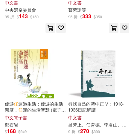
錄
中文書
中文書
鎌池和馬(19)
陳飛(19)
中央選舉委員會
蔡紫珊等
西南師範大學出版社(127)
143
333
95 折
$
$
150
95 折
$
$
350
&#12494;&#12540;&#12488;&#39
131;&#34892;(18)
接力出版社(126)
任犀然（主編）(18)
KADOKAWA(125)
唐小平（主編）(18)
北京航空航天大學出版社(125)
單霽翔(18)
廣嶋玲子(18)
東北師範大學出版社(125)
方任利莎(18)
李宏偉(18)
華夏出版社(125)
高寶(125)
優游
任
運過生活：優游的生活
尋找自己的蔣中正Ⅳ：1918-
態度，
任
運的生活智慧 (電子
1936日記解讀
毛紅艷(18)
書)
中文電子書
中文書
上海三聯書店(124)
鄭石岩
呂芳上、
任
育德、李君山、王良卿、劉維開
168
270
$
$
240
9 折
$
$
300
海天電商金融研究中心(18)