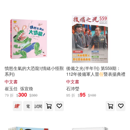
可超商取貨(92432)
鞋包配件(5225)
票券(72)
墨刻編輯部(95)
王文華(94)
悅文社(1145)
可海外宅配(88049)
寵物生活(426)
田英章(94)
任康磊(91)
法律出版社(970)
可港澳店取(85403)
玲廊滿藝(150)
故宮精品(9)
TMA(90)
極楽(76)
社會科學文獻出版社(950)
可新加坡店取(85232)
電子書閱讀器(15)
李永新（主編）(75)
憤怒生氣的大恐龍!(情緒小怪獸
後備之光(半年刊) 第559期：
電子工業出版社(909)
系列)
112年後備軍人晉
任
暨表揚典禮
可菲律賓店取(85633)
電子書(9694)
有聲書(489)
梅澤春人(75)
名師作者群(73)
中文書
中文書
經濟科學出版社(897)
崔玉
任
張宣煥
石沛瑩
300
95
79 折
$
$
380
95 折
$
$
100
弥勒皇佛(73)
卓錦炎(70)
上市日期
(可複選)
中國法制出版社(892)
電
試閱
卓錦炎、卓錦漢(70)
一個月內上市新品(1020)
化學工業出版社(871)