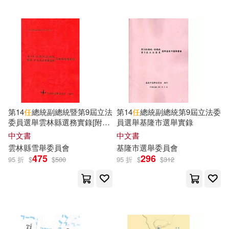
四川大學出版社(150)
ユケモツ(21)
三上弓怜(21)
湖南美術出版社(150)
任思源(21)
吉松由美(21)
青文(148)
大塊文化(145)
姚江波(21)
企業管理出版社(144)
第14
任
總統副總統暨第9屆立法
第14
任
總統副總統第9屆立法委
張國見（主編）(21)
委員選舉雲林縣選務實錄[附光
員選舉基隆市選舉實錄
中國檢察出版社(143)
碟]
中文書
中文書
竹嶋えく(21)
聞邦椿(21)
雲林縣雪舉委員會
基隆市選舉委員會
475
296
江蘇鳳凰文藝出版社(143)
95 折
$
$
500
95 折
$
$
312
芦奈野ひとし(21)
任中原(20)
麥田(143)
任憲寶(20)
任犀然(20)
西安交通大學出版社(142)