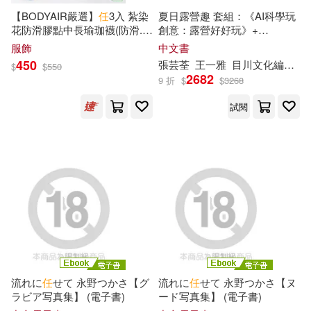
【BODYAIR嚴選】
任
3入 紮染
夏日露營趣 套組：《AI科學玩
空知英秋(50)
花防滑膠點中長瑜珈襪(防滑.舞
創意：露營好好玩》+
台灣角川(440)
蹈.運動.運動襪) FREE 橘紅.藍.
《STEAM 冒險大集合(
任
3
服飾
中文書
紫
本)》
450
馮天瑜（主編）(50)
張芸荃
王一雅
目川文化編輯小組
$
$
550
2682
中國財政經濟出版社(434)
9 折
$
$
3268
（瑞典）塞爾瑪·拉格洛芙(50)
試閱
崧燁文化(401)
立金銀行培訓中心(49)
商務印書館(389)
鼎文(387)
LEO(48)
綺羅(48)
知識產權出版社(381)
中國法治出版社(47)
商周出版(379)
藤子‧F‧不二雄(47)
流れに
任
せて 永野つかさ【グ
流れに
任
せて 永野つかさ【ヌ
中國社會科學出版社(372)
ラビア写真集】 (電子書)
ード写真集】 (電子書)