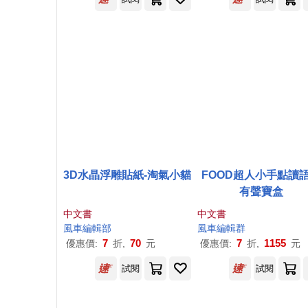
3D水晶浮雕貼紙-淘氣小貓
FOOD超人小手點讀
有聲寶盒
中文書
中文書
風車
編輯部
風車
編輯群
7
70
7
1155
優惠價:
折,
元
優惠價:
折,
元
試閱
試閱