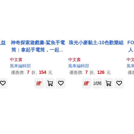
人益
神奇探索遊戲書-鯊魚手電
珠光小麥黏土-10色歡樂組
F
筒：拿起手電筒，一起展
人
開一
場
神奇的探索冒險吧
中文書
中文書
中
風車
編輯部
風車
編輯部
風
7
154
7
126
優惠價:
折,
元
優惠價:
折,
元
優
試閱