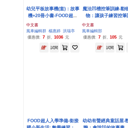
幼兒平板故事機(套)：故事
魔法凹槽控筆訓練-動
機+20冊小書-FOOD超人
物：讓孩子練習控筆
(新版)
練，N次寫、N次畫，
中文書
中文書
贏在起跑點
風車
編輯群
楊惠婷
洪瑞亭
風車
編輯部
7
1036
7
105
優惠價:
折,
元
優惠價:
折,
元
試閱
試閱
FOOD超人入學準備-銜接
幼幼有聲經典童話屋-
國小新生活: 數學練習：全
鴨：會說話的故事書