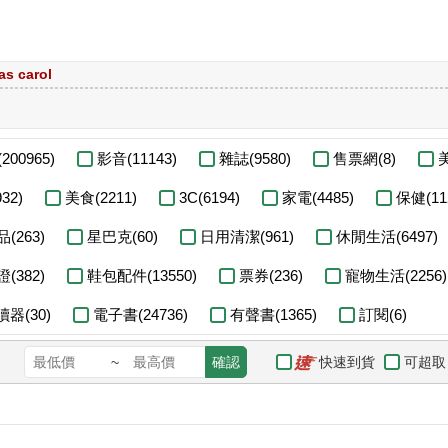
as carol
200965)
影音(11143)
雜誌(9580)
售票網(8)
美
32)
美食(2211)
3C(6194)
家電(4485)
保健(11
(263)
星巴克(60)
日用清潔(961)
休閒生活(6497)
(382)
鞋包配件(13550)
票券(236)
寵物生活(2256)
器(30)
電子書(24736)
有聲書(1365)
訂閱(6)
快速到貨
可超取
~
確認