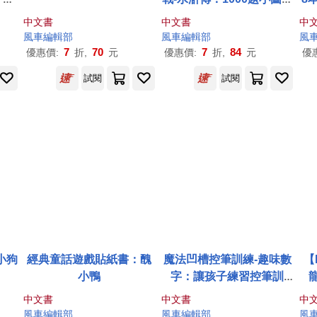
一找，培養觀察力與專注
影
中文書
中文書
中
力!
風車
編輯部
風車
編輯部
風
7
70
7
84
優惠價:
折,
元
優惠價:
折,
元
優
試閱
試閱
小狗
經典童話遊戲貼紙書：醜
魔法凹槽控筆訓練-趣味數
【
小鴨
字：讓孩子練習控筆訓
練，N次寫、N次畫，從小
練
中文書
中文書
中
贏在起跑點
風車
編輯部
風車
編輯部
風