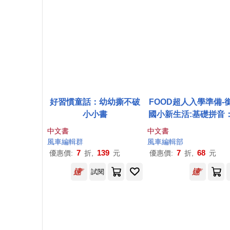
好習慣童話：幼幼撕不破
FOOD超人入學準備-
小小書
國小新生活:基礎拼音
系列提供一年級科目
中文書
中文書
心素養題目
風車
編輯群
風車
編輯部
7
139
7
68
優惠價:
折,
元
優惠價:
折,
元
試閱