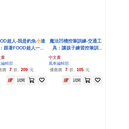
OOD超人-我是釣魚
小
達
魔法凹槽控筆訓練-交通工
：跟著FOOD超人一起
具：讓孩子練習控筆訓
成為釣魚
小
達人
練，N次寫、N次畫，從小
文書
中文書
贏在起跑點
車
編輯部
風車
編輯部
7
209
7
105
惠價:
折,
元
優惠價:
折,
元
試閱
試閱