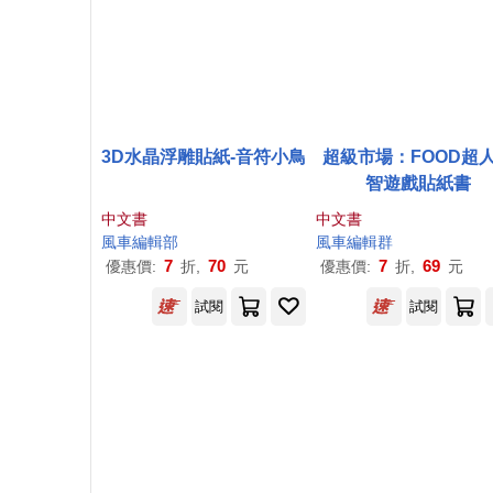
3D水晶浮雕貼紙-音符小鳥
超級市場：FOOD超
智遊戲貼紙書
中文書
中文書
風車
編輯部
風車
編輯群
7
70
7
69
優惠價:
折,
元
優惠價:
折,
元
試閱
試閱