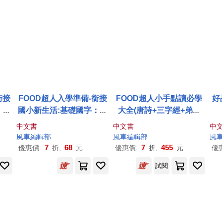
銜接
FOOD超人入學準備-銜接
FOOD超人小手點讀必學
好
：全
國小新生活:基礎國字：全
大全(唐詩+三字經+弟子
的核
系列提供一年級科目的核
規)
中文書
中文書
中
心素養題目
風車
編輯部
風車
編輯部
風
7
68
7
455
優惠價:
折,
元
優惠價:
折,
元
優
試閱