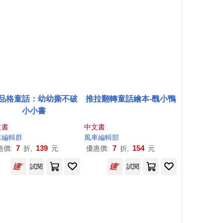
品格童話：幼幼撕不破
推拉翻轉童話繪本-醜小鴨
小小書
文書
中文書
車
編輯群
風車
編輯部
7
139
7
154
惠價:
折,
元
優惠價:
折,
元
試閱
試閱