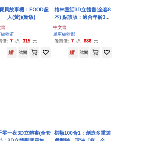
寶貝故事機：FOOD超
格林童話3D立體書(全套8
人(黃))(新版)
本) 點讀版：適合年齡3歲
以上 3D立體翻開宛如電影
文書
中文書
場景，享受驚喜閱讀之旅
車
編輯群
風車
編輯部
7
315
7
686
惠價:
折,
元
優惠價:
折,
元
試閱
試閱
千零一夜3D立體書(全套
棋類100合1：創造多重遊
本)：3D立體翻開宛如電
戲體驗，玩法「棋」全，