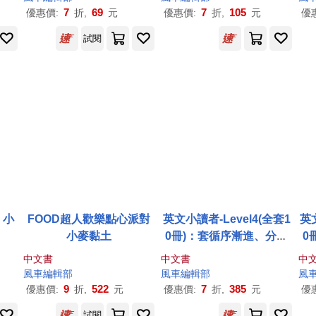
7
69
7
105
優惠價:
折,
元
優惠價:
折,
元
優
試閱
：小
FOOD超人歡樂點心派對
英文小讀者-Level4(全套1
英文
小麥黏土
0冊)：套循序漸進、分階
0
段式互動學習，讓英文變
段
中文書
中文書
中
得超簡單
風車
編輯部
風車
編輯部
風
9
522
7
385
優惠價:
折,
元
優惠價:
折,
元
優
試閱