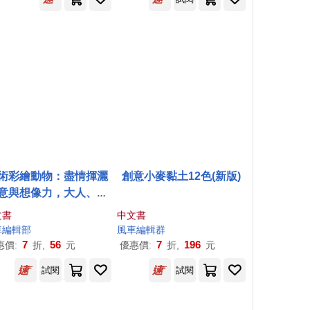
術彩繪動物：盡情揮灑
創意小麥黏土12色(新版)
意與想像力，大人、小
孩都適用
文書
中文書
車
編輯部
風車
編輯群
7
56
7
196
惠價:
折,
元
優惠價:
折,
元
試閱
試閱