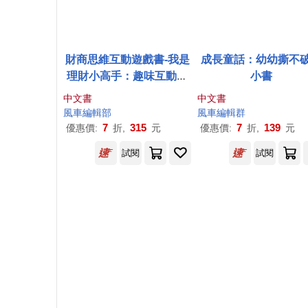
財商思維互動遊戲書-我是
成長童話：幼幼撕不
理財小高手：趣味互動遊
小書
戲設計，孩子一玩就學會
中文書
中文書
理財
風車
編輯部
風車
編輯群
7
315
7
139
優惠價:
折,
元
優惠價:
折,
元
試閱
試閱