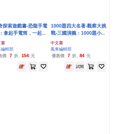
奇探索遊戲書-恐龍手電
1000題四大名著-觀察大挑
：拿起手電筒，一起展
戰-三國演義：1000題小圖
一
場
神奇的探索冒險吧
找一找，培養觀察力與專
文書
中文書
注力!
車
編輯部
風車
編輯部
7
154
7
84
惠價:
折,
元
優惠價:
折,
元
試閱