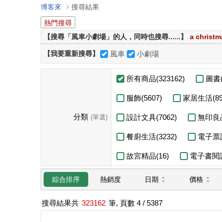
博客來
搜尋結果
熱門搜尋
【搜尋「風車小劇場」的人，同時也搜尋......】
a christm
【我要重新搜尋】
風車
小劇場
所有商品(323162)
圖書(
服飾(5607)
家居生活(89
分類
設計文具(7062)
無印良品
(單選)
餐廚生活(3232)
電子票證
故宮精品(16)
電子書閱讀
日期
價格
綜合排序
熱銷度
搜尋結果共
323162
筆, 頁數
4
/ 5387