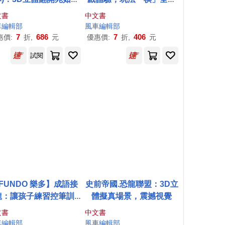
場景，享受驚喜閱讀之
讓大朋友、小朋友一起同
文書
中文書
旅
樂!
車
編輯部
風車
編輯部
7
686
7
406
惠價:
折,
元
優惠價:
折,
元
試閱
FUNDO 樂多】成語接
史前帝國.恐龍聯盟：3D立
龍：讓孩子練習控筆訓
體擬真場景，震撼視覺
，N次寫、N次畫，從小
文書
中文書
贏在起跑點
車
編輯部
風車
編輯部