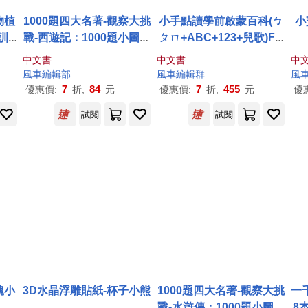
物植
1000題四大名著-觀察大挑
小手點讀學前啟蒙百科(ㄅ
小
訓
戰-西遊記：1000題小圖找
ㄆㄇ+ABC+123+兒歌)FO
從小
一找，培養觀察力與專注
OD超人
中文書
中文書
中
力!
風車
編輯部
風車
編輯群
風
7
84
7
455
優惠價:
折,
元
優惠價:
折,
元
優
試閱
試閱
醜小
3D水晶浮雕貼紙-杯子小熊
1000題四大名著-觀察大挑
一
，趣
戰-水滸傳：1000題小圖找
8