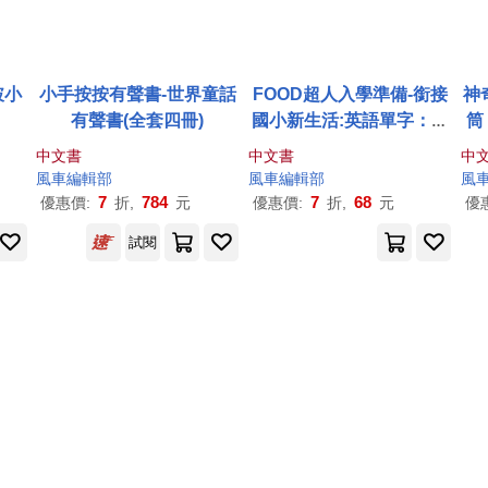
破小
小手按按有聲書-世界童話
FOOD超人入學準備-銜接
神
有聲書(全套四冊)
國小新生活:英語單字：全
筒
系列提供一年級科目的核
開
中文書
中文書
中
心素養題目
風車
編輯部
風車
編輯部
風
7
784
7
68
優惠價:
折,
元
優惠價:
折,
元
優
試閱