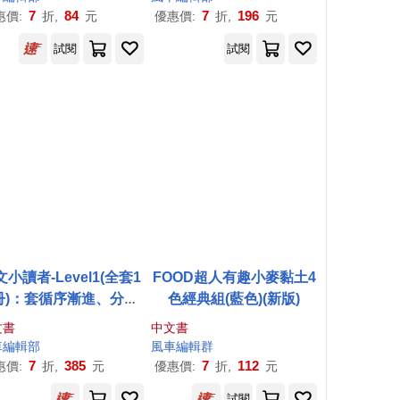
7
84
7
196
惠價:
折,
元
優惠價:
折,
元
試閱
試閱
小讀者-Level1(全套1
FOOD超人有趣小麥黏土4
冊)：套循序漸進、分階
色經典組(藍色)(新版)
式互動學習，讓英文變
文書
中文書
得超簡單
車
編輯部
風車
編輯群
7
385
7
112
惠價:
折,
元
優惠價:
折,
元
試閱