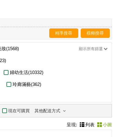
精準搜尋
模糊搜尋
妝(1568)
顯示所有篩選
23)
婦幼生活(10332)
玲廊滿藝(362)
其他配送方式
現在可購買
呈現:
列表
小圖