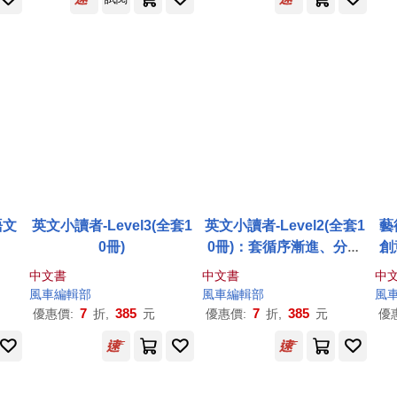
語文
英文小讀者-Level3(全套1
英文小讀者-Level2(全套1
藝
0冊)
0冊)：套循序漸進、分階
創
段式互動學習，讓英文變
中文書
中文書
中
得超簡單
風車
編輯部
風車
編輯部
風
7
385
7
385
優惠價:
折,
元
優惠價:
折,
元
優