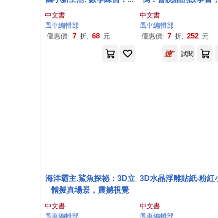
系列提供一年級科目的核
味故事互動
中文書
中文書
心素養題目
風車
編輯部
風車
編輯部
7
68
7
252
優惠價:
折,
元
優惠價:
折,
元
試閱
海洋霸主.鯊魚探祕：3D立
3D水晶浮雕貼紙-粉紅
體擬真場景，震撼視覺
中文書
中文書
風車
編輯部
風車
編輯部