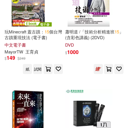
東北大學出版社(149)
Owain Mckimm(26)
中華書局(147)
瑞昇(147)
Simon(26)
Truly(26)
玩Minecraft 蓋古蹟：
15
個台灣
蕭明道 /「技術分析精進班
15
」
福建科學技術出版社(147)
古蹟重現技法 (電子書)
(含彩色講義) (2DVD)
中文電子書
DVD
中國標準出版社(26)
1000
MayorTW
王育貞
四川大學出版社(146)
$
149
$
$
249
國家能源局(26)
紙
試閱
中國海洋大學出版社(145)
山香教師招聘考試命題研究中心主
編(26)
天津人民美術出版社(145)
林靜(26)
廣東科技出版社(145)
財政部會計資格評價中心(26)
石油大學出版社(143)