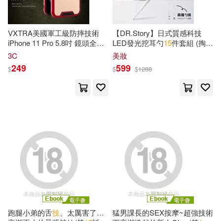
Masaki(33)
Miller(33)
原子能出版社(194)
VXTRA美國軍工級防摔技術
【DR.Story】日式質感科技
張雯燕(33)
徐豐（主編）(33)
iPhone 11 Pro 5.8吋 鏡頭全包
LED發光挖耳勺
15
件套組 (掏耳
航空工業出版社(194)
覆 氣囊保護殼 手機殼(火箭紅)
神器 挖耳棒)
3C
美妝
醫師資格考試指導用書專家編寫組
249
599
$
$
$
1288
(33)
楓書坊(192)
Books(32)
Chris(32)
湖南科學技術出版社(191)
人力資源社會保障部(32)
中國法制出版社(189)
教育部考試中心(32)
北京大學醫學出版社(188)
篠崎芳(32)
陳有亮(32)
湖北科學技術出版社(187)
跑腿小弟的舌
技
、太厲害了…
猛男課長的SEX按摩~超強技術