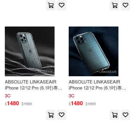
世界圖書出版公司北京公司(353)
Henry(51)
Premier(50)
西北工業大學出版社(349)
Richard(50)
南京大學出版社(336)
中國科學技術協會(50)
中南大學出版社(334)
小牛頓科學教育有限公司編輯團隊
(50)
江西教育出版社(325)
ABSOLUTE LINKASEAIR
ABSOLUTE LINKASEAIR
iPhone 12/12 Pro (6.1吋)專用
iPhone 12/12 Pro (6.1吋)專用
株式会社サーチフィールド(50)
電子蝕刻技術防摔抗變色抗菌
電子蝕刻技術防摔抗變色抗菌
北京師範大學出版社(323)
3C
3C
大猩猩玻璃保護殼-裂紋 12/12
大猩猩玻璃保護殼-網格 12/12
1480
1480
$
$
1890
$
$
1890
Pro專用
Pro專用
Edition(49)
Nadjahcom(49)
人民軍醫出版社(316)
韓雪濤（主編）(49)
中國經濟出版社(304)