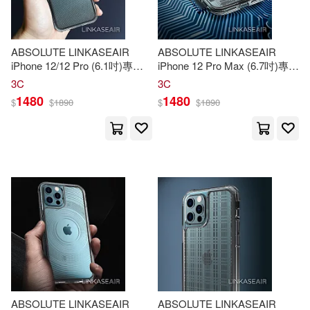
Falchle(70)
Jurgen(70)
說頻文化(420)
ABSOLUTE LINKASEAIR
ABSOLUTE LINKASEAIR
中華會計網校(70)
iPhone 12/12 Pro (6.1吋)專用
iPhone 12 Pro Max (6.7吋)專用
台灣角川(417)
電子蝕刻技術防摔抗變色抗菌
電子蝕刻技術防摔抗變色抗菌
3C
3C
大猩猩玻璃保護殼-漸變 12/12
大猩猩玻璃保護殼-電路板 12
1480
1480
$
$
1890
$
$
1890
Christoph(69)
Pro專用
Pro Max專用
北京郵電大學出版社(415)
Notebook Sports(68)
Gift(64)
北京航空航天大學出版社(399)
Thomas(63)
Ayoujil(62)
經濟管理出版社(398)
Crafted Dog(62)
武漢大學出版社(390)
御巫桃也(62)
Laffitte(59)
中國林業出版社(385)
ABSOLUTE LINKASEAIR
ABSOLUTE LINKASEAIR
全國會計專業技術資格考試命題研