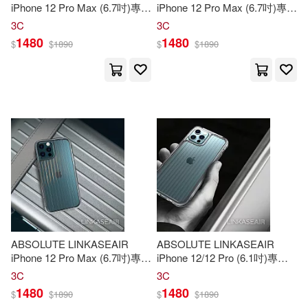
iPhone 12 Pro Max (6.7吋)專用
iPhone 12 Pro Max (6.7吋)專用
究中心(59)
千華數位文化(383)
電子蝕刻技術防摔抗變色抗菌
電子蝕刻技術防摔抗變色抗菌
3C
3C
大猩猩玻璃保護殼-圓圈 12 Pro
大猩猩玻璃保護殼-網格 12 Pro
1480
1480
$
$
1890
$
$
1890
葉嘉瑩(57)
Publications(56)
Max專用
Max專用
台灣東販(379)
人力資源社會保障部專業技術人員
管理司(56)
東南大學出版社(379)
中公教育教師招聘考試研究院(55)
社會科學文獻出版社(375)
國家中醫藥管理局專業技術資格考
試專家委員會(54)
慕客館(372)
Scott(53)
試劍天涯(53)
哈爾濱工業大學出版社(361)
ABSOLUTE LINKASEAIR
ABSOLUTE LINKASEAIR
韓雪濤(53)
iPhone 12 Pro Max (6.7吋)專用
iPhone 12/12 Pro (6.1吋)專用
電子蝕刻技術防摔抗變色抗菌
電子蝕刻技術防摔抗變色抗菌
知識產權出版社(359)
3C
3C
大猩猩玻璃保護殼-直條 12 Pro
大猩猩玻璃保護殼-直條 iPhone
1480
1480
$
$
1890
$
$
1890
Max專用
12/12Pro專用
Birthday Book(52)
Cindy(52)