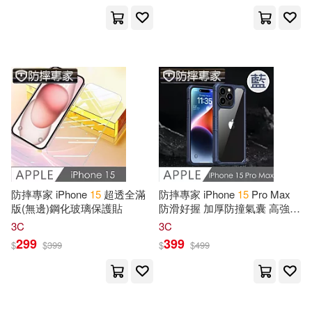
設計文具(623)
無印良品(67)
Notebooks(1328)
展開
星巴克(4)
日用清潔(333)
Publishing(895)
出版社
(可複選)
休閒生活(636)
Newarts(882)
Daimer(546)
Ingram(28144)
婦幼生活(760)
Joshy(546)
Art(500)
機械工業出版社(5852)
防摔專家 iPhone
15
超透全滿
防摔專家 iPhone
15
Pro Max
餐廚生活(697)
電子票證(5)
Felix(463)
Ode(460)
版(無邊)鋼化玻璃保護貼
防滑好握 加厚防撞氣囊 高強度
保護殼 藍
科學出版社(5464)
展開
3C
3C
299
399
$
$
399
$
$
499
鞋包配件(2019)
票券(38)
Conquerors(415)
化學工業出版社(4772)
配送方式
(可複選)
寵物生活(686)
玲廊滿藝(99)
Anonymous(339)
清華大學出版社(4147)