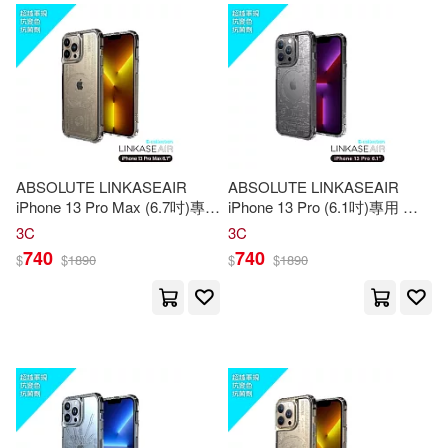
Schumacher-Gartner(48)
青文(304)
人民出版社(300)
網路遊戲密技吱吱叫、網路遊戲強
者特攻作者群(48)
西安交通大學出版社(295)
Mark(47)
中國財政經濟出版社(293)
ABSOLUTE LINKASEAIR
ABSOLUTE LINKASEAIR
iPhone 13 Pro Max (6.7吋)專用
iPhone 13 Pro (6.1吋)專用 電
Mon Sport Ma Passion(47)
電子蝕刻技術防摔抗變色抗菌
子蝕刻技術防摔抗變色抗菌大
博碩(291)
3C
3C
大猩猩玻璃保護殼-美金 13 Pro
猩猩玻璃保護殼-電路板 13 Pro
740
740
$
$
1890
$
$
1890
Max專用
專用
Nasa(47)
北京科學技術出版社(289)
National Aeronautics and Space A
dm(47)
水星外文雜誌(289)
Non Takayama(47)
康軒(282)