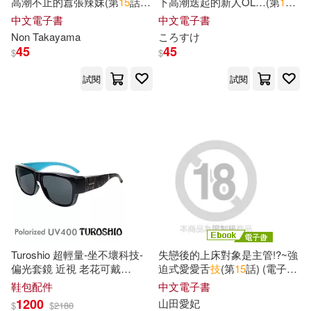
田磊(31)
西尾維新(31)
高潮不止的囂張辣妹(第
15
話)
下高潮迭起的新人OL…(第
15
(電子書)
話) (電子書)
商務印書館(185)
中文電子書
中文電子書
Non Takayama
ころすけ
Appointment Books(30)
45
45
$
$
PCGamer(184)
五南(184)
試閱
試閱
Awesome Birthday(30)
山東科學技術出版社(182)
Cooper(30)
Express(30)
上海人民美術出版社(181)
Sarah(30)
長鴻出版社(181)
人力資源和社會保障部教材辦公室
(30)
中國地質大學出版社(179)
Turoshio 超輕量-坐不壞科技-
失戀後的上床對象是主管!?~強
Brown(29)
Gordon(29)
偏光套鏡 近視 老花可戴
迫式愛愛舌
技
(第
15
話) (電子
華南理工大學出版社(179)
H80098-C
15
黑白紋 藍(大) 黑
書)
鞋包配件
中文電子書
白紋 藍
Green(29)
Hansen(29)
1200
山田愛妃
$
$
2180