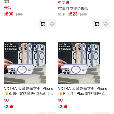
盒)
中文書
中國華僑出版社(127)
美妝
空軍航空技術學院
890
523
$
$
980
95 折
$
$
550
經濟部標準檢驗局(25)
中國書籍出版社(124)
貴州電網公司組編(25)
滾石(124)
鼎文(124)
長江高考研發中心主編(25)
上海財經大學出版社(123)
飛樂鳥(25)
馮文遠(25)
中原農民出版社(122)
Anderson(24)
人民日報出版社(122)
VXTRA 金屬鏡頭支架 iPhone
VXTRA 金屬鏡頭支架 iPhone
C.C動漫社(24)
Gifts(24)
15
6.1吋 膚感磁吸保護殼 手機
15
Plus/14 Plus 膚感磁吸保護
西南財經大學出版社(121)
殼(附鏡頭玻璃環) 膚粉
殼 手機殼(附鏡頭玻璃環) 膚粉
3C
3C
259
259
$
$
La Counte(24)