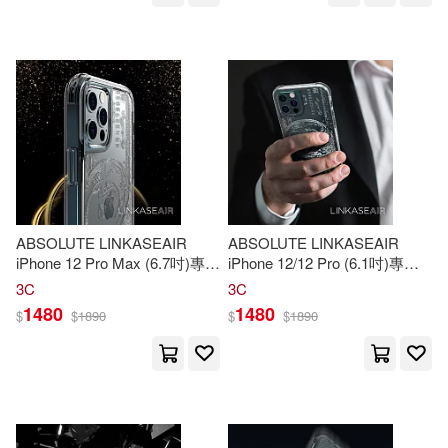
薛金星(89)
David(88)
中國輕工業出版社(599)
William(83)
ころすけ(83)
中國礦業大學出版社(597)
Till(82)
Rigby(80)
中國中醫藥出版社(567)
Smith(80)
名師作者群(80)
中國農業大學出版社(564)
ABSOLUTE LINKASEAIR
ABSOLUTE LINKASEAIR
Nick(79)
Charles(77)
iPhone 12 Pro Max (6.7吋)專用
iPhone 12/12 Pro (6.1吋)專用
浙江大學出版社(534)
電子蝕刻技術防摔抗變色抗菌
電子蝕刻技術防摔抗變色抗菌
3C
3C
大猩猩玻璃保護殼-美金 12 Pro
大猩猩玻璃保護殼-美金 12/12
1480
1480
Michael(77)
$
$
1890
$
$
1890
Max專用
Pro專用
中國人民大學出版社(531)
鼎文公職名師群(76)
外語教學與研究出版社(520)
本書編委會編(75)