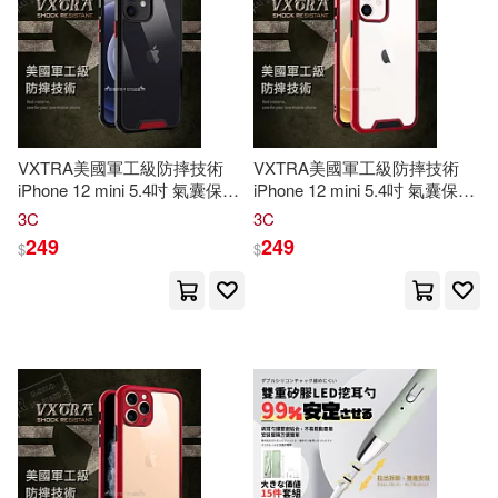
中國標準出版社(204)
中華人民共和國農業部(36)
廈門大學出版社(204)
山田愛妃(36)
Alexander(35)
台科大(203)
北星(202)
VXTRA美國軍工級防摔技術
VXTRA美國軍工級防摔技術
Jr.(35)
三原みつき(35)
iPhone 12 mini 5.4吋 氣囊保護
iPhone 12 mini 5.4吋 氣囊保護
遠流(202)
殼 手機殼(戰甲黑)
殼 手機殼(火箭紅)
3C
3C
249
249
$
$
Daniel(34)
Kelly(34)
中國社會科學出版社(200)
Piper(34)
科技部(34)
湖北美術出版社(199)
Basford(33)
Davies(33)
人民體育出版社(197)
Harperson(33)
Hoshiko(33)
遼寧科學技術出版社(195)