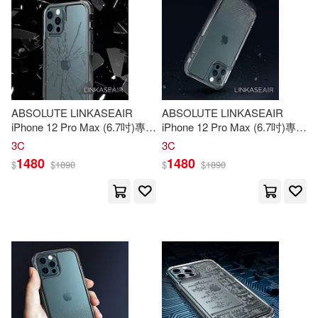
全華圖書(515)
本書編寫組編(75)
中國科學技術出版社(513)
365 Doodles(74)
科學技術文獻出版社(469)
ABSOLUTE LINKASEAIR
ABSOLUTE LINKASEAIR
Extreme(73)
Wiek(73)
iPhone 12 Pro Max (6.7吋)專用
iPhone 12 Pro Max (6.7吋)專用
上海科學技術出版社(453)
電子蝕刻技術防摔抗變色抗菌
電子蝕刻技術防摔抗變色抗菌
3C
3C
大猩猩玻璃保護殼-裂紋 12 Pro
大猩猩玻璃保護殼-漸變 12 Pro
1480
1480
$
$
1890
$
$
1890
江口連(73)
Max專用
Max專用
尖端(453)
Multiple Contributors(71)
吉林科學技術出版社(435)
《網路遊戲密技吱吱叫》、《網路
遊戲強者特攻》作者群(71)
SONY MUSIC(421)
全國衛生專業技術資格考試專家委
員會編寫(71)
大連理工大學出版社(420)