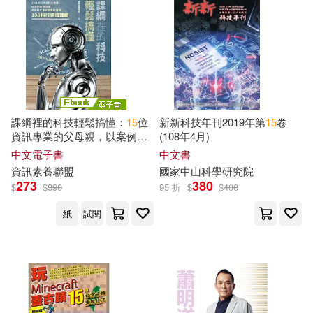
Ames(27)
Andrew(27)
交通部運輸研究所(157)
Azel(27)
四川科學技術出版社(154)
Birthday Passion(27)
地質出版社(154)
課綱裡的科技輕鬆搞懂：
15
位
新新科技年刊2019年第
15
卷
Designs(27)
Morris(27)
資訊專業的父母親，以案例和
(108年4月)
鄭州大學出版社(154)
說故事為國高中重新解構及釐
中文電子書
中文書
清108科
技
領域課綱 (電子書)
Ph.D.(27)
Years(27)
資訊素養聯盟
國家中山科學研究院
273
380
華東師範大學出版社(152)
$
$
390
95 折
$
$
400
プレステージ出版(写真集)(27)
紙
試閱
安徽美術出版社(150)
伏見ひろゆき(27)
豬熊忍(27)
江蘇大學出版社(150)
賴世雄(27)
Christopher(26)