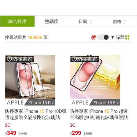
搜
尋
分類
綜合排序
熱銷度
日期
價格
(單選)
結
搜尋結果共
180909
筆
篩選
所有商品(180909)
果
圖書(142588)
影音(2839)
篩
選
雜誌(2850)
美妝(1665)
展開
作者
(可複選)
服飾(298)
家居生活(1036)
防摔專家 iPhone
15
Pro 10D弧
防摔專家 iPhone
15
Pro 超透
美食(1241)
3C(13193)
Tik Tak(2299)
Tuk(2298)
邊超服貼全滿版剛化玻璃貼
全滿版(無邊)鋼化玻璃保護貼
3C
3C
349
299
$
$
449
$
$
399
家電(1264)
保健(778)
Jan(1812)
Heins(1807)