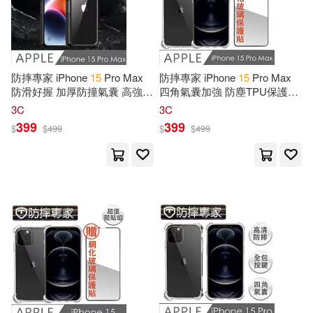
本書編寫組(197)
本週上市新品(150)
中國農業出版社(1643)
全國衛生專業技術資格考試用書編
寫專家委員會(190)
中國鐵道出版社(1422)
電子書
防摔專家 iPhone
15
Pro Max
防摔專家 iPhone
15
Pro Max
(可複選)
防滑好握 加厚防撞氣囊 高強度
四角氣囊加強 防塵TPU保護殼
百官網公職師資群(185)
保護殼 黑
貼組
北京理工大學出版社(1392)
3C
3C
適合手機平板閱讀(2332)
399
399
$
$
499
$
$
499
Idees Cadeaux(173)
國防工業出版社(1335)
適合平板閱讀(4582)
Editions(154)
東立(1186)
免費電子書(41)
Unicorn Birthday(149)
中國農業科學技術出版社(1152)
Aero(141)
Design(138)
其他
(可複選)
悅文社(1100)
John(136)