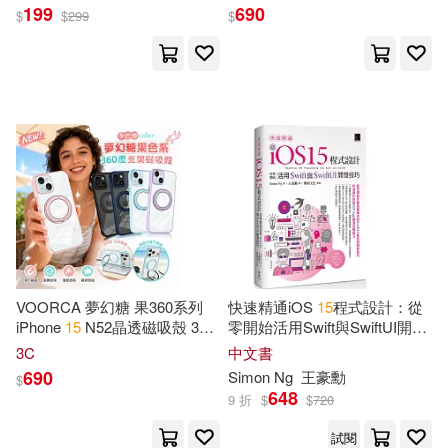
蘇打汽水
199
690
$
$
299
$
朱嘉雯(106)
Various(102)
中國勞動社會保障出版社(768)
Apollo a.(101)
Journals(99)
冶金工業出版社(674)
Crafted Christmas(98)
金盾出版社(636)
Press(96)
中國紡織出版社(627)
漂亮家居編輯部(92)
經濟科學出版社(621)
VOORCA 夢幻糖 果360系列
快速精通iOS
15
程式設計：從
iPhone
15
N52晶透磁吸殼 360
零開始活用Swift與SwiftUI開發
Planner(91)
度旋轉支架手機殼 保護殼 蘇打
技巧
3C
中文書
上海交通大學出版社(603)
汽水
690
Simon Ng
王豪勳
$
648
PCuSER研究室(89)
9 折
$
$
720
中國環境科學出版社(599)
試閱