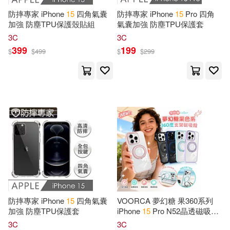
現在可購買商品(45339)
西安電子科技大學出版社(1067)
防摔專家 iPhone
15
四角氣囊
防摔專家 iPhone
15
Pro 四角
加強 防塵TPU保護殼貼組
氣囊加強 防塵TPU保護套
Not Available (NA)(136)
價格
-
3C
3C
中國水利水電出版社(1032)
範圍
399
199
$
$
499
$
$
299
Creations(132)
北京大學出版社(939)
MacDonald(125)
Ntz(122)
中國醫藥科技出版社(924)
Andrew Brad(117)
石油工業出版社(849)
Journal(117)
James(109)
中國石化出版社(819)
Zen Hourly Planner(109)
西南交通大學出版社(816)
防摔專家 iPhone
15
四角氣囊
VOORCA 夢幻糖 果360系列
加強 防塵TPU保護套
iPhone
15
Pro N52晶透磁吸殼
Appointments(108)
360度旋轉支架手機殼 保護殼
3C
3C
華中科技大學出版社(789)