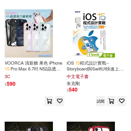
中公教育教師資格考試研究院(38)
商周出版(220)
中國信息與電子工程科技發展戰略
研究中心(38)
煤炭工業出版社(216)
行政院農業委員會(38)
立信會計出版社(216)
Holmes(37)
合肥工業大學出版社(208)
VOORCA 清新糖 果色 iPhone
iOS
15
程式設計實戰--
15
Pro Max 6.7吋 N52晶透磁
Storyboard與SwiftUI快速上手
吳春虎（主編）(37)
吸保護殼 手機殼 泡泡粉
的開發技巧200+ (電子書)
3C
中文電子書
中國宇航出版社(207)
590
朱克剛
$
540
$
Caballo(36)
Paul(36)
中國建材工業出版社(207)
試閱
The Waymaker(36)
北京工業大學出版社(206)
Williams(36)