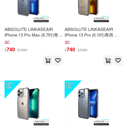
Robert(47)
北京體育大學出版社(276)
Sports Notebooks and Journals(4
7)
中國計量出版社(275)
ABSOLUTE LINKASEAIR
ABSOLUTE LINKASEAIR
iPhone 13 Pro Max (6.7吋)專用
iPhone 13 Pro (6.1吋)專用 電
Crafted Flag(46)
電子蝕刻技術防摔抗變色抗菌
子蝕刻技術防摔抗變色抗菌大
3C
3C
同濟大學出版社(271)
大猩猩玻璃保護殼-裂紋 13 Pro
猩猩玻璃保護殼-美金 13 Pro專
740
740
$
$
1890
$
$
1890
全國衛生專業技術資格考試專家委
Max專用
用
員會(46)
武漢理工大學出版社(268)
Quaderno a. Righe(45)
勞動部及職業安全衛生研究所(260)
人力資源社會保障部教材辦公室(4
5)
碁峰(260)
海洋出版社(255)
雷波(45)
天津大學出版社(247)
財政部中國財經出版傳媒集團(44)