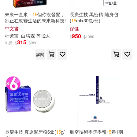
Birthday Gifts(25)
Brian(25)
汕頭大學出版社(137)
未來一直來：
15
個你沒發覺，
長庚生技 黑密精-隨身包
卻正在改變生活的未來新科技!
(
15
mlx
30包/盒)
Joe(25)
Jones(25)
中文書
保健
廣東經濟出版社(135)
950
杜紫宸
白培霖 等12人
$
$
1080
315
9 折
$
$
350
Kim(25)
Not Available(25)
西南師範大學出版社(135)
試閱
Thompson(25)
ann(25)
上海人民出版社(131)
伍美珍(25)
福建美術出版社(131)
國家電網公司人力資源部編(25)
遼寧美術出版社(131)
宋一璋(25)
張敏(25)
千華駐科技(130)
長庚生技 真原泥牙粉6盒(
15
g/
航空技術學院學報
15
卷1期
榊一郎(25)