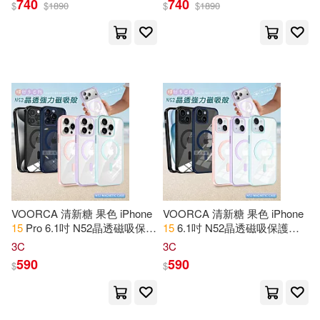
740
740
$
$
1890
$
$
1890
Max專用
用
Kevin(39)
Krazed(39)
氣象出版社(227)
Scribblers(39)
時報出版(225)
The Twin Gulls(39)
河南科學技術出版社(225)
李永新（主編）(39)
中國青年出版社(224)
Crafted(38)
中信出版社(222)
VOORCA 清新糖 果色 iPhone
VOORCA 清新糖 果色 iPhone
15
Pro 6.1吋 N52晶透磁吸保護
15
6.1吋 N52晶透磁吸保護殼
Edugorilla Prep Experts(38)
殼 手機殼 泡泡粉
手機殼 泡泡粉
3C
3C
法律出版社(222)
590
590
$
$
Planners(38)
Sepia(38)
復旦大學出版社(221)