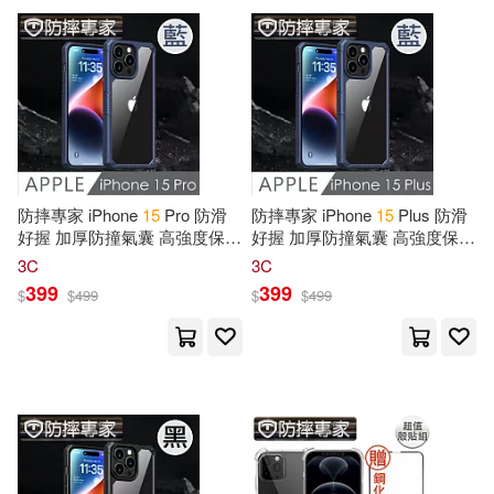
可超商取貨(150718)
故宮精品(2)
電子書閱讀器(1)
Aleksander(286)
人民郵電出版社(3986)
可海外宅配(148812)
電子書(6914)
有聲書(273)
Dudkiewicz(286)
Team(275)
電子工業出版社(3877)
可港澳店取(146437)
Deka(270)
Arbi(260)
人民衛生出版社(2250)
防摔專家 iPhone
15
Pro 防滑
防摔專家 iPhone
15
Plus 防滑
可新加坡店取(145739)
好握 加厚防撞氣囊 高強度保護
好握 加厚防撞氣囊 高強度保護
Wassel(260)
殼 藍
殼 藍
中國電力出版社(2126)
3C
3C
可菲律賓店取(146600)
399
399
$
$
499
$
$
499
本書編委會(241)
Emily(239)
高等教育出版社(1881)
Notebook(236)
Grace(226)
上市日期
(可複選)
中國建築工業出版社(1727)
Carnet de Notes(217)
一個月內上市新品(746)
人民交通出版社(1673)