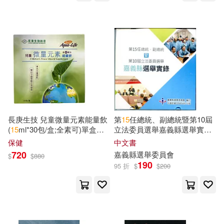
Publicaciones(28)
天津楊柳青畫社(168)
Warren(28)
重慶大學電子音像出版社有限公司
(168)
Zachary Fillingham(28)
Linfair Records Limited(167)
ななみあいす(28)
中國商業出版社(166)
長庚生技 兒童微量元素能量飲
第
15
任總統、副總統暨第10屆
中國地質災害防治工程行業協會(2
(
15
ml*30包/盒;全素可)單盒就
立法委員選舉嘉義縣選舉實錄
8)
免運
(光碟)
保健
中文書
東華大學出版社(163)
720
嘉義縣選舉委員會
$
$
880
侯振華(28)
190
95 折
$
$
200
Universal(162)
勞工委員會勞工安全衛生研究所(2
8)
上海科學技術文獻出版社(161)