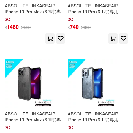
中國三峽出版社(243)
ABSOLUTE LINKASEAIR
ABSOLUTE LINKASEAIR
iPhone 13 Pro Max (6.7吋)專用
iPhone 13 Pro (6.1吋)專用 電
Fhc(42)
George(42)
電子蝕刻技術防摔抗變色抗菌
子蝕刻技術防摔抗變色抗菌大
3C
3C
中國科學技術大學出版社(243)
大猩猩玻璃保護殼-電路板 13
猩猩玻璃保護殼-裂紋 13 Pro專
1480
740
$
$
1890
$
$
1890
Pro Max專用
用
Birthday(41)
Johnson(41)
電子科技大學出版社(239)
Martin(41)
Peter(41)
英屬蓋曼群島商家庭傳媒城邦(237)
Steve(41)
Darker(40)
吉林出版集團有限責任公司(233)
人力資源和社會保障部職業技能鑒
定中心(40)
崧燁文化(231)
灌木文化(40)
大碩教育(227)
ABSOLUTE LINKASEAIR
ABSOLUTE LINKASEAIR
iPhone 13 Pro Max (6.7吋)專用
iPhone 13 Pro (6.1吋)專用 電
Journals&sketchbooks(39)
電子蝕刻技術防摔抗變色抗菌
子蝕刻技術防摔抗變色抗菌大
3C
3C
安徽科學技術出版社(227)
大猩猩玻璃保護殼-幾何 13 Pro
猩猩玻璃保護殼-幾何 13 Pro專