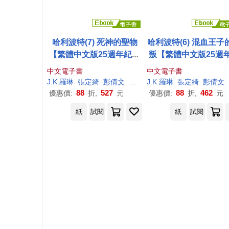
哈利波特(7) 死神的聖物
哈利波特(6) 混血王子
【繁體中文版25週年紀念
叛【繁體中文版25週
首發】 (電子書)
念首發】 (電子書)
中文電子書
中文電子書
J.K.羅琳
張定綺
彭倩文
林靜華
J.K.羅琳
趙丕慧
張定綺
彭倩文
88
527
88
462
優惠價:
折,
元
優惠價:
折,
元
紙
試閱
紙
試閱