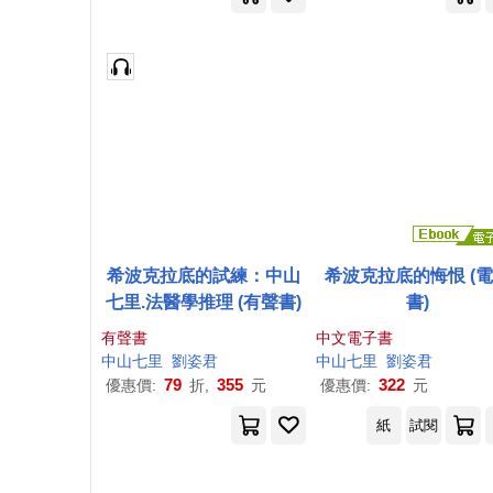
希波克拉底的試練：中山
希波克拉底的悔恨 (
七里.法醫學推理 (有聲書)
書)
有聲書
中文電子書
中山七里
劉姿君
中山七里
劉姿君
79
355
322
優惠價:
折,
元
優惠價:
元
紙
試閱