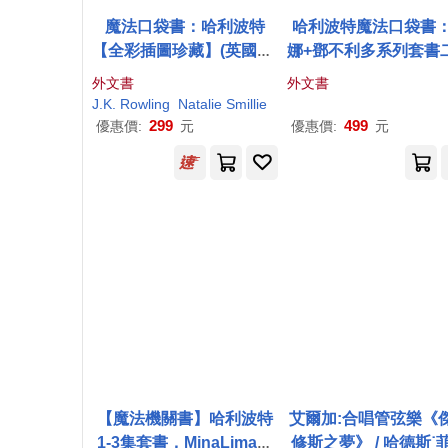
魔法口袋書：哈利波特
哈利波特魔法口袋書
【全彩插圖珍藏】(英國版)
娜+鄧不利多系列套書
Pocket Potters: Harry P
【全彩插圖珍藏】(英國
外文書
外文書
otter (Little Guides to the
J.K. Rowling
Natalie Smillie
Harry Potter Books #1)
299
499
優惠價:
元
優惠價:
元
【魔法機關書】哈利波特
艾爾加:合唱管弦樂《
1-3集套書，MinaLima團
修斯之夢》 / 哈德斯˙