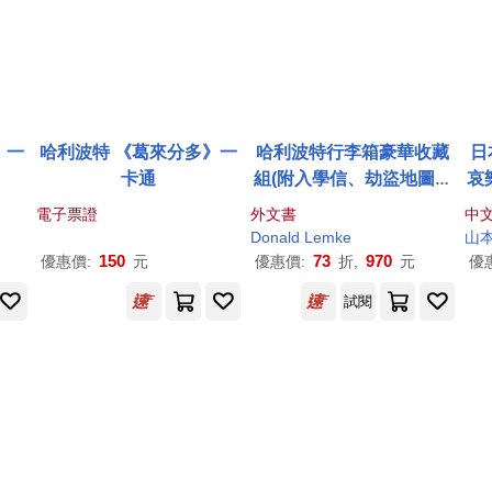
》一
哈利波特 《葛來分多》一
哈利波特行李箱豪華收藏
日
卡通
組(附入學信、劫盜地圖、
哀
魔杖筆、巧克力蛙別針等)
8
電子票證
外文書
中
Harry Potter: Hogwarts
(附
Donald Lemke
山
Trunk Collectible Set
150
73
970
優惠價:
元
優惠價:
折,
元
優
試閱