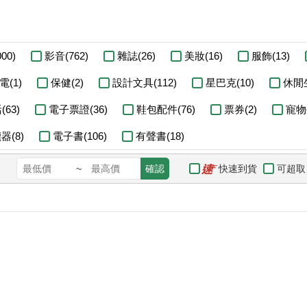
00)
影音(762)
雜誌(26)
美妝(16)
服飾(13)
電(1)
保健(2)
設計文具(112)
星巴克(10)
休閒生
63)
電子票證(36)
鞋包配件(76)
票券(2)
寵物
(8)
電子書(106)
有聲書(18)
快速到貨
可超取
~
確認