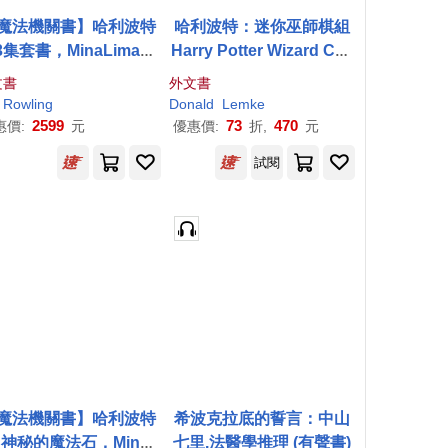
魔法機關書】哈利波特
哈利波特：迷你巫師棋組
-3集套書，MinaLima團
Harry Potter Wizard Che
親自設計(英國版)Harry
ss Set
文書
外文書
ter 1-3 Box Set: Mina
ord
. Rowling
Donald
Lemke
Lima Edition
2599
73
470
惠價:
元
優惠價:
折,
元
試閱
魔法機關書】哈利波特
希波克拉底的誓言：中山
：神秘的魔法石，MinaL
七里.法醫學推理 (有聲書)