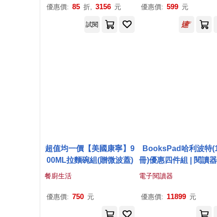
85
3156
599
優惠價:
折,
元
優惠價:
元
試閱
超值均一價【美國康寧】9
BooksPad哈利波特(1
00ML拉麵碗組(贈微波蓋)
冊)優惠四件組 | 閱讀器
子書大全套+保護殼+
餐廚生活
電子閱讀器
750
11899
優惠價:
元
優惠價:
元