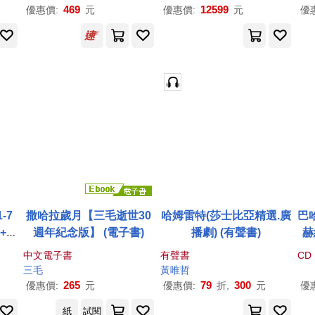
ol
469
12599
優惠價:
元
優惠價:
元
優
o 
-7
撒哈拉歲月【三毛逝世30
哈姆雷特(莎士比亞精選.廣
巴哈
+電
週年紀念版】 (電子書)
播劇) (有聲書)
赫
白筆
Ar
中文電子書
有聲書
CD
三毛
黃唯哲
265
79
300
優惠價:
元
優惠價:
折,
元
優
紙
試閱