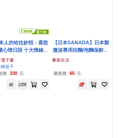
本人的哈拉妙招：喜怒
【日本SANADA】日本製
樂心情日語 十大情緒x3
微波專用拉麵/泡麵保鮮盒
6個情境x800句生活會話
1500ml
文電子書
餐廚生活
QR Code線上音檔) (電
本峰規子
子書)
330
65
惠價:
元
優惠價:
元
紙
試閱