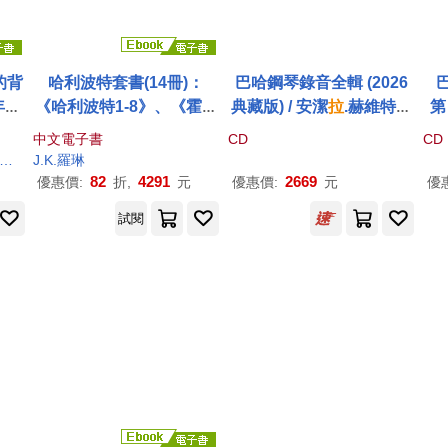
的背
哈利波特套書(14冊)：
巴哈鋼琴錄音全輯 (2026
年紀
《哈利波特1-8》、《霍格
典藏版) / 安潔
拉
.赫維特，
第
華茲圖書館3書》、《怪獸
鋼琴 (27CD)(The Bach R
蒂
中文電子書
CD
CD
與牠們的產地3書》 (電子
ecordings / Angela Hewi
c
林靜華
J.K.羅琳
趙丕慧
書)
tt (27CD))
(D
82
4291
2669
優惠價:
折,
元
優惠價:
元
優
ev
試閱