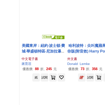
美國東岸：紐約‧波士頓‧費
哈利波特：尖叫魔蘋
城‧華盛頓特區‧尼加拉瀑布
你版(附音效) Harry Pot
(電子書)
Screaming Mandrake
中文電子書
外文書
ith Sound!
蔣育荏
Donald
Lemke
88
245
73
356
優惠價:
折,
元
優惠價:
折,
元
紙
試閱
試閱