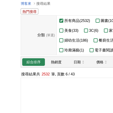
博客來
搜尋結果
熱門搜尋
所有商品(2532)
圖書(10
美食(33)
3C(6)
家
分類
(單選)
婦幼生活(186)
餐廚生活(
玲廊滿藝(1)
電子書閱讀器
日期
價格
綜合排序
熱銷度
搜尋結果共
2532
筆, 頁數
6
/ 43