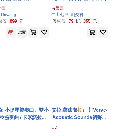
ma團隊親自設計(英國版)
文書
有聲書
ry Potter and the Phil
. Rowling
中山七里
劉姿君
pher’s Stone: MinaLi
899
79
355
惠價:
元
優惠價:
折,
元
ma Edition
試閱
哈: 小提琴協奏曲、雙小
艾拉.費茲潔
拉
/ 【"Verve-
琴協奏曲 / 卡米諾拉，
Acoustic Sounds留聲美
提琴 / 平崎真弓，小提
學經典昇華系列"】2LP/傳
CD
/ 柯隆協奏團(Bach: Vi
世歌聲~羅傑&哈特歌曲輯