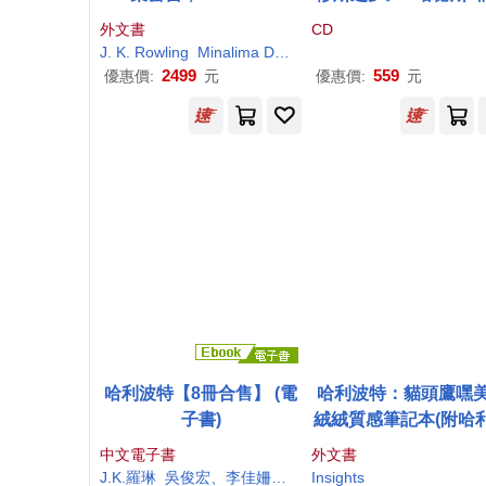
隊親自設計(美國版)Harry
德合唱團 ☆馬丁˙布
外文書
CD
Potter 1-3 Box Set: Mina
斯，指揮/北歌劇院管
J. K. Rowling
Minalima Design
Lima Edition
團(Elgar : The Dream
2499
559
優惠價:
元
優惠價:
元
Gerontius / Huddersf
Choral Society, Orch
a Of Opera North, Ma
n Brabbins)
哈利波特【8冊合售】 (電
哈利波特：貓頭鷹嘿
子書)
絨絨質感筆記本(附哈
杖筆)Harry Potter: He
中文電子書
外文書
g Plush Journal
J.K.羅琳
吳俊宏、李佳姍、林靜華、莊靜君、張定綺、彭倩文、趙丕慧、羅源祥
Insights