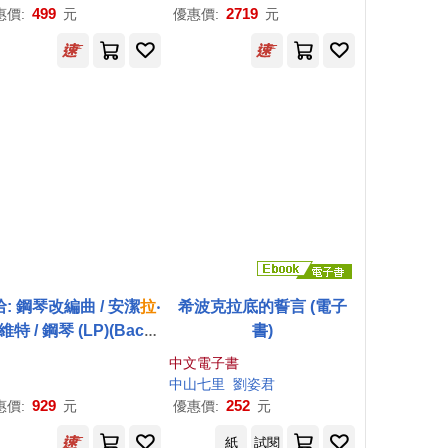
in Concertos / Giulian
雙黑膠典藏【Acoustic S
499
2719
惠價:
元
優惠價:
元
Carmignola, Concerto
ounds重刻】 ★DownBe
Köln)
at爵士-5星最高評價…(Ell
a Fitzgerald / Sings The
Rodgers And Hart Song
Book)
: 鋼琴改編曲 / 安潔
拉
‧
希波克拉底的誓言 (電子
維特 / 鋼琴 (LP)(Bach
書)
rangements / Angela
中文電子書
Hewitt (LP))
中山七里
劉姿君
929
252
惠價:
元
優惠價:
元
紙
試閱