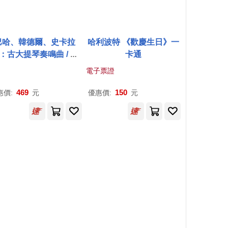
巴哈、韓德爾、史卡拉
哈利波特 《歡慶生日》一
：古大提琴奏鳴曲 / 史
卡通
芬.伊瑟利斯/大提琴(Ba
電子票證
h, Handel & Scarlatti
): Gamba Sonatas / St
469
150
惠價:
元
優惠價:
元
en Isserlis, Richard E
garr)