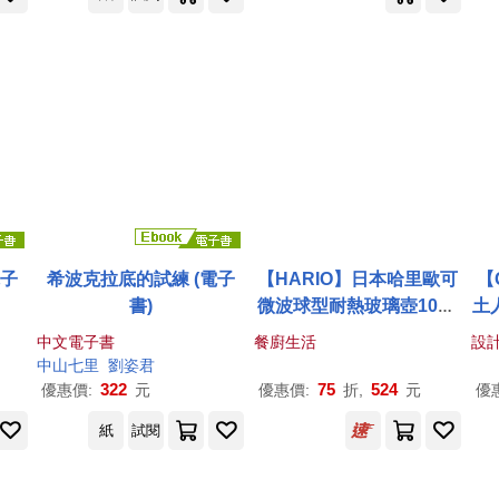
電子
希波克拉底的試練 (電子
【HARIO】日本哈里歐可
【
書)
微波球型耐熱玻璃壺1000
土
ml
波
中文電子書
餐廚生活
設
中山七里
劉姿君
322
75
524
優惠價:
元
優惠價:
折,
元
優
紙
試閱