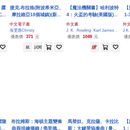
：露
捷克.布拉格(附波希米亞、
【魔法機關書】哈利波特
【
二冊
摩拉維亞18個城鎮)(新第
4：火盃的考驗(美國版)Ha
1
版)
五版) (電子書)
rry Potter and the Goblet
隊
中文電子書
外文書
外
of Fire (Harry Potter, Bo
Pot
張雯惠Christy
J. K.
Rowling
Karl James
Mountf
J.K
ok 4)
371
1049
優惠價:
元
優惠價:
元
優
紙
試閱
傑隆
布拉姆斯：海頓主題變奏
馬替奴、克拉薩、卡拉比
【
菲爾
曲與排練摘錄 / 弗里德里
斯：大鍵琴協奏曲 / 曼漢.
1