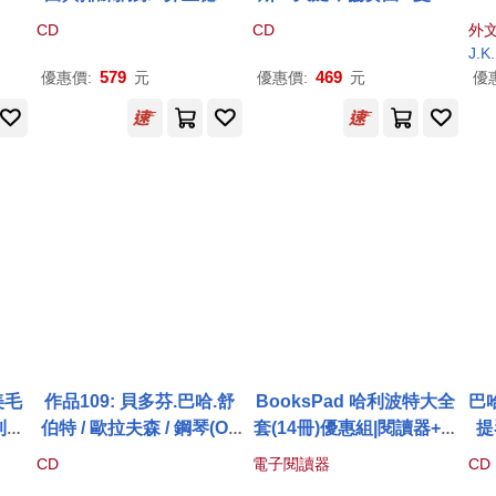
拉賓
希·施洛佛(旁白),伯恩哈德·
伊斯法哈尼/大鍵琴(Martin
i
CD
CD
外
弦樂
諾伊霍夫(製作),赫伯特·布
ů, Krása & Kalabis: Harp
Har
J.K
 Of
隆斯泰特(旁白),巴伐利亞
sichord Concertos / Mah
oso
579
469
優惠價:
元
優惠價:
元
優
ield
廣播交響樂團(Brahms: V
an Esfahani)
estr
ariationen über ein The
rty
ma von Joseph Haydn a
nd extracts from the reh
earsal / Friedrich Schloff
er (speaker), Bernhard N
euhoff (realization), Herb
ert Blomstedt (speaker),
Symphonie-Orchester d
es Bayerischen Rundfu
nks)
美毛
作品109: 貝多芬.巴哈.舒
BooksPad 哈利波特大全
巴
利魔
伯特 / 歐拉夫森 / 鋼琴(Op
套(14冊)優惠組|閱讀器+電
提
dwi
us 109: Piano Concerto
子套書+保護殼+黑筆
小
CD
電子閱讀器
CD
s / Vìkingur Ólafsson)
琴 