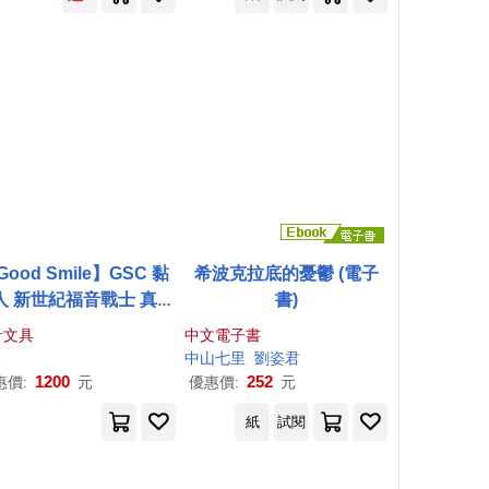
Good Smile】GSC 黏
希波克拉底的憂鬱 (電子
人 新世紀福音戰士 真希
書)
‧真理‧伊拉絲多莉亞斯
計文具
中文電子書
作戰服Ver.(再販)
中山七里
劉姿君
1200
252
惠價:
元
優惠價:
元
紙
試閱