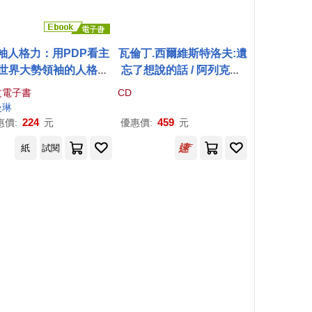
袖人格力：用PDP看主
瓦倫丁.西爾維斯特洛夫:遺
世界大勢領袖的人格特
忘了想說的話 / 阿列克謝.
質，川普、拜登、梅克
盧比莫夫(Valentin Silvest
文電子書
CD
、普
丁
、馬斯克、賈伯
rov: Forgotten Word I Wi
曼琳
、任正非、黃仁勳等 (電
shed to Say / Lubimov,
224
459
惠價:
元
優惠價:
元
子書)
Alexei & Viktoriia Vitren
紙
試閱
ko)