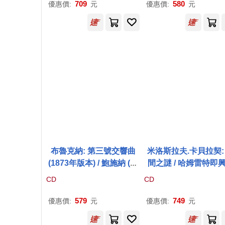
apsodies Hongroises /
No.7)
709
580
優惠價:
元
優惠價:
元
Rodolphe Menguy)
布魯克納: 第三號交響曲
米洛斯拉夫.卡貝拉契:
(1873年版本) / 鮑施納 (指
間之謎 / 哈姆雷特即
揮) / 維也納廣播交響樂團
作 / 反思 米洛斯拉夫.
CD
CD
(Bruckner: Symphony N
拉 鋼琴 / 馬可.伊凡諾
o. 3 (1873 Version) / Pos
指揮(Miloslav Kabela
579
749
優惠價:
元
優惠價:
元
chner (conductor) / ORF
Mystery of Time / Mir
Vienna Radio Symphon
av Sekera, Marko Iv