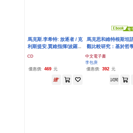
馬克斯.李希特: 放逐者 / 克
馬克思和維特根斯坦
利斯提安.賈維指揮/波羅的
觀比較研究：基於哲
海愛樂(Max Richter: Exil
命的視角 (電子書)
CD
中文電子書
es)
李包庚
469
392
優惠價:
元
優惠價:
元
試閱