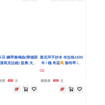
子書)
多芬:鋼琴奏鳴曲(華德斯
雅克拜手抄本 布拉格1600
/漢馬克拉維) 提奧·夫先
年 / 楊.奇茲
馬
魯特琴 /吉
 鋼琴(Theo Fouchen
他(Codex Jacobides / Pr
CD
ret / Beethoven: Wald
aga circa 1600 / Jan Ciz
ein & Hammerklavier)
mar)
450
609
惠價:
元
優惠價:
元