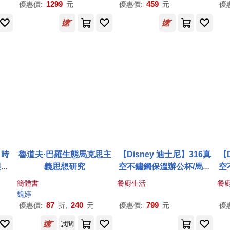
契 (指揮) / 琉森音樂節弦樂
Minor, WAB 102 / Christi
Fla
1299
459
優惠價:
元
優惠價:
元
優
團,維也納交響樂團,拉穆盧
an Thielemann & Wiener
tio
管弦樂團 (6CD)(Clara Ha
Philharmoniker (Edition
hie
skil - Piano Concertos &
Carragan))
Sonatas / Haskil (piano)
/ Grumiaux (violin) / Fric
say (conductor) / Marke
vitch (conductor) / Festi
val Strings Lucerne,Wie
ner Symphoniker,Orche
stre Des Concerts Lamo
ureux (6CD))
 時
魯道夫·巴羅生態馬克思主
【Disney 迪士尼】316真
【
興創
義思想研究
空不鏽鋼保溫辦公杯/馬克
空
塞克
杯/咖啡杯-小熊維尼
簡體書
餐廚生活
餐
維奇
魏婷
c:
87
240
799
優惠價:
折,
元
優惠價:
元
優
osl
試閱
anov