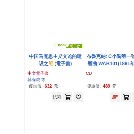
中国马克思主义文论的建
布魯克納: C小調第一
设之
维
(電子書)
響曲,WAB101(1891
也納版本)[live錄音] /
中文電子書
CD
(指揮) / 節日愛樂樂團(
韩春虎 等
ckner: Symphony No.
632
489
優惠價:
元
優惠價:
元
n C Minor, WAB 101 
試閱
1 Vienna Version) [Li
/ Schaller (conductor)
hilharmonie Festiv