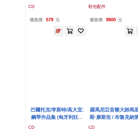
交響樂團(Bruckner: Sym
胖胖箱
CD
鞋包配件
phony No. 5 / Markus Po
schner (conductor) / OR
579
9800
優惠價:
元
優惠價:
元
F Vienna Radio Sympho
ny Orchestra)
巴爾托克/李斯特/高大宜:
羅馬尼亞音樂大師馬
鋼琴作品集 (匈牙利狂想
斯·康斯坦 / 布魯克納
曲) / 魯道夫.馬吉 鋼琴(Bar
號交響曲(Marius Con
CD
CD
tok, Kodaly vs Liszt - Rh
nt: Bruckner Symph