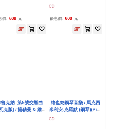
瓦尼米凱里尼, 耶爾·蘇
ahdat& SKRUK/Braids o
CD
獨奏), 科特萬丘蒂什維利
f innocence)
獨奏), 丹尼爾奧喬亞 (獨
609
600
惠價:
元
優惠價:
元
, 馬庫斯舍弗 (獨奏) / 弗
豪克 (指揮) (2CD)(Sa
hini: L’abbandono del
ricchezze di S. Filippo
i / Giovanni Michelini,
ee Suh (soloist), Kete
n Chuntishvili (solois
, Daniel Ochoa (solois
 Markus Schäfer (soloi
 / Franz Hauk (conduc
tor) (2CD))
布魯克納: 第5號交響曲
維也納鋼琴音樂 / 馬克西
瓦克版) / 提勒曼 & 維也
米利安.克羅默 (鋼琴)(Pian
愛樂管弦樂團(Bruckne
o Music From Vienna / M
CD
 Symphony No. 5 in B-
aximilian Kromer (pian