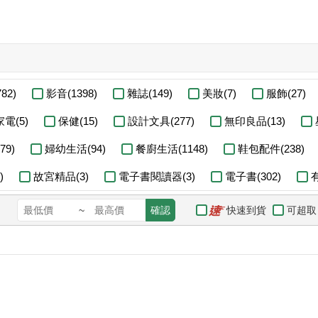
82)
影音(1398)
雜誌(149)
美妝(7)
服飾(27)
家電(5)
保健(15)
設計文具(277)
無印良品(13)
9)
婦幼生活(94)
餐廚生活(1148)
鞋包配件(238)
)
故宮精品(3)
電子書閱讀器(3)
電子書(302)
快速到貨
可超取
~
確認