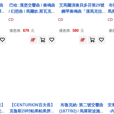
曲
巴哈: 漢堡交響曲 / 奏鳴曲
艾馬爾演奏貝多芬第29號
布
 澤維
/ 幻想曲 / 馬爾欽.斯瓦克
維
鋼琴奏鳴曲「漢馬克拉
馬庫
澤尼
契 指揮 /大鍵琴 / 演奏家藝
維」(Pierre-Laurent Aim
布
CD
CD
CD
 Sy
術古樂團 (SACD)(CPE B
ard / Beethoven: Hamm
ner
al V
ach – Instrumental Thea
erklavier Sonata)
ar
679
580
優惠價:
元
優惠價:
元
優
vier
tre of Affects / Arte dei S
cto
uonatori (SACD))
長】
【CENTURION百夫長】
布魯克納: 第二號交響曲
安
光金
克魯斯29吋帕果帕果胖胖
(1877/92) / 馬庫斯波施納
·