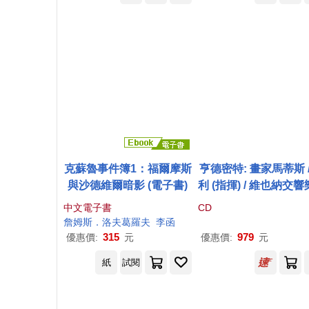
y Orchestra)
ic)
克蘇魯事件簿1：福爾摩斯
亨德密特: 畫家馬蒂斯 /
與沙德維爾暗影 (電子書)
利 (指揮) / 維也納交
/ 斯洛伐
克
愛樂合唱團 (
中文電子書
CD
D)(Hindemith: Mathis
詹姆斯．洛夫葛羅夫
李函
r Maler / Billy (condu
315
979
優惠價:
元
優惠價:
元
r) / Vienna Symphon
紙
試閱
chestra / Slovak Phil
monic Chorus (3CD