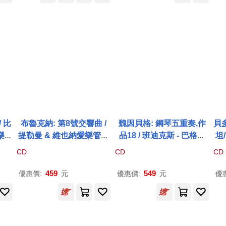
 比
布魯克納: 第8號交響曲 /
魏因貝格: 鋼琴五重奏,作
貝
響樂團
提勒曼 & 維也納愛樂管弦
品18 / 班迪克斯 - 巴格利
坦
3C
樂團 (哈斯版)(Bruckner:
(小提琴) / 布魯米娜 (鋼琴)
納黑
CD
CD
CD
 de
Symphony No. 8 in C Mi
/ 德拉佩萊爾(大提琴) / 馬
ne
cto
nor, WAB 108 / Christian
德修茲 (中提琴) / 姚姗姗
st
459
549
優惠價:
元
優惠價:
元
優
y Or
Thielemann & Wiener P
(小提琴)(Weinberg: Pian
har
hilharmoniker (Edition H
o Quintet Op. 18 / Weinb
))
aas))
erg: Piano Quintet Op. 1
8 / Bendix-Balgley (violi