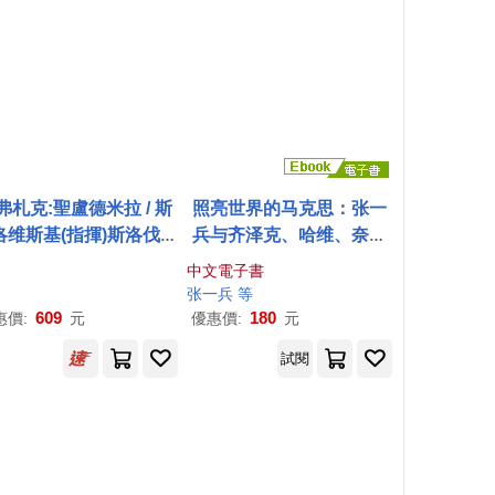
弗札克:聖盧德米拉 / 斯
照亮世界的马克思：张一
洛维斯基(指揮)斯洛伐
克
兵与齐泽克、哈维、奈格
樂合唱團及管弦樂團,馬
里等学者的对话 (電子書)
中文電子書
斯(男高音) (2CD)(Dv
张一兵 等
ak: Saint Ludmila / Sv
609
180
惠價:
元
優惠價:
元
ovsky(conductor)Slov
試閱
 Philharmonic Choir&
chestra,Mikulas(teno
r))