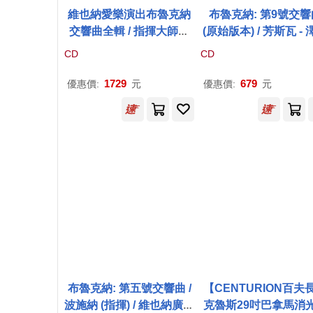
維也納愛樂演出布魯克納
布魯克納: 第9號交響
交響曲全輯 / 指揮大師阿
(原始版本) / 芳斯瓦 -
巴多、海汀
克
、卡拉揚與
爾.羅斯 指揮 / 科隆古
CD
CD
布列茲等 / 維也納愛樂 (9C
希管絃樂團(Bruckner:
D)(Bruckner : Complete
mphony No. 9 (origin
1729
679
優惠價:
元
優惠價:
元
Symphonies / Abbado∙M
ersion) / Francois-Xa
uti∙Haitink∙Böhm∙Maazel∙
Roth)
Stein∙Karajan∙Boulez∙Gi
ulini / Wiener Philharmo
niker (9CD))
布魯克納: 第五號交響曲 /
【CENTURION百夫
波施納 (指揮) / 維也納廣播
克魯斯29吋巴拿馬消