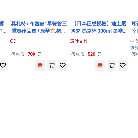
響
莫札特 / 布魯赫: 單簧管三
【日本正版授權】迪士尼
領
中產
重奏作品集 / 派翠
克
.梅西
陶瓷 馬克杯 300ml 咖啡杯
宰
鋼琴、
拿 單簧管 / 貝赫圖 中提琴
- 小熊維尼
CD
設計文具
中
(2C
/ 裘維塔 鋼琴(Mozart, Bru
爾
張
hon
ch / Patrick Messina, Fa
斯
709
520
優惠價:
元
優惠價:
元
優
auss
brizio Chiovetta)
lma
Wien
)