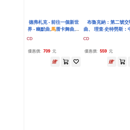
德弗札克 - 前往一個新世
布魯克納：第二號交
界 - 幽默曲,
馬
厝卡舞曲,剪
曲、 理查‧史特勞斯：
影 / 約拿.維多 鋼琴(Dvora
階級仕紳 / 歐匹茲 / 
CD
CD
k - Vers Un Monde Nouv
慕提指揮 / 維也納愛樂 
eau / Jonas Vitaud)
D)(Bruckner : Symp
709
559
優惠價:
元
優惠價:
元
y No. 2, Richard Str
: Der Bürger Als Ede
nn / Riccardo Muti, 
er Philharmoniker