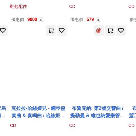
箱(碳纖維紋路)
(指揮) / 林茲布魯克納管弦
喬
鞋包配件
CD
CD
樂團(Bruckner: Sympho
(
ny No. 2 (1877/92) / Mark
(
9800
579
優惠價:
元
優惠價:
元
優
us Poschner (conducto
奏)
r), Bruckner Orchestra L
蘭茨
inz)
cc
le 
Ner
Yer
va
t)
t),
st)
里烏
克拉拉·哈絲姬兒 - 鋼琴協
布魯克納: 第2號交響曲 /
第七
奏曲 & 奏鳴曲 / 哈絲姬兒
提勒曼 & 維也納愛樂管弦
(諾
sta
(鋼琴) / 葛羅米歐 (小提琴)
樂團 (卡拉根版)(Bruckne
納
CD
CD
CD
ony
/ 弗列克賽 (指揮) / 馬克
維
r: Symphony No. 2 in C
r: