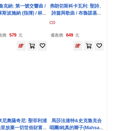
魯克納: 第一號交響曲 /
弗朗切斯科卡瓦利: 聖詩、
斯波施納 (指揮) / 林茲
詩篇與歌曲 / 布魯諾基尼
魯克納管弦樂團(Bruck
(指揮) / 克雷馬克勞迪奧蒙
CD
: Symphony No. 1 / M
台威爾第合奏團(Frances
kus Poschner (condu
co Cavalli Hymns, Psal
579
649
惠價:
元
優惠價:
元
r) / Bruckner Orchest
ms, and Song / Bruno Gi
ra Linz)
ni (conductor) / Coro &
Ensemble Claudio Mont
everdi di Crema)
東尼奧薩奇尼: 聖菲利浦
馬莎法達特&史克魯克合
內里放棄一切世俗財富 /
唱團/純真的辮子(Mahsa V