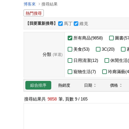
博客來
搜尋結果
熱門搜尋
【我要重新搜尋】
馬丁
維克
所有商品(9858)
圖書(57
美食(53)
3C(20)
分類
(單選)
日用清潔(12)
休閒生活(7
寵物生活(7)
玲廊滿藝(4
日期
價格
綜合排序
熱銷度
搜尋結果共
9858
筆, 頁數
9
/ 165