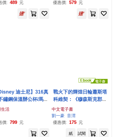
t Major, WAB 105 (Edi
o))
489
579
惠價:
元
優惠價:
元
n Nowak) / Christian T
lemann & Wiener Phil
harmoniker)
Disney 迪士尼】316真
戰火下的輝煌日輪蕭斯塔
不鏽鋼保溫辦公杯/馬克
科維契：《穆森斯克郡的
杯/咖啡杯-小熊維尼
馬克白夫人》、《鼻
廚生活
中文電子書
子》、《黃金時代》生在
劉一豪
音渭
被箝制思想的年代，以怪
799
175
惠價:
元
優惠價:
元
誕的音樂語言與鮮活的節
紙
試閱
奏性表達對世事的譏諷 (電