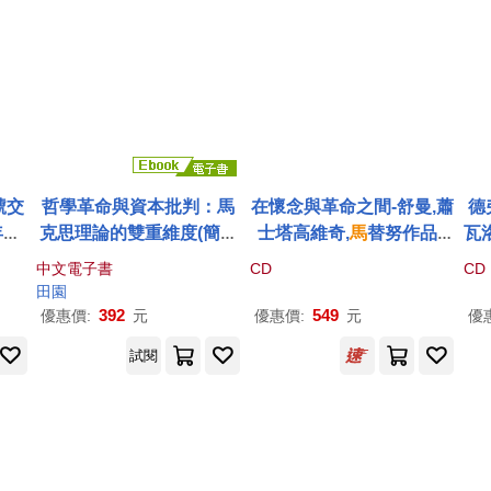
n) / Blumina (piano) / Del
epelaire (cello) / Mate Sz
ucs(viola) / Shanshan Y
ao(violin))
號交
哲學革命與資本批判：馬
在懷念與革命之間-舒曼,蕭
德
年
維
克思理論的雙重維度(簡體
士塔高維奇,
馬
替努作品 /
瓦
 沙勒
書) (電子書)
克倫克納(大提琴),多爾肯
愛
中文電子書
CD
CD
Bru
(鋼琴)(Zwischen Nostalg
庫拉
田園
 1 i
ie und Revolution-Work
or
392
549
優惠價:
元
優惠價:
元
優
(189
s by Robert Schumann,
ar
試閱
ve]
Dmitri Shostakovich an
ak
 / P
d Bohuslav Martinu / Be
Or
a)
nedict Kloeckner (cello),
Danae Dörken (piano))