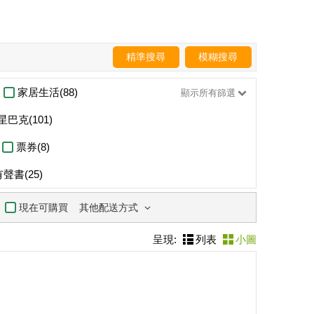
精準搜尋
模糊搜尋
家居生活(88)
顯示所有篩選
星巴克(101)
票券(8)
有聲書(25)
其他配送方式
現在可購買
呈現:
列表
小圖