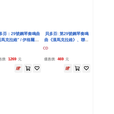
多芬：29號鋼琴奏鳴曲
貝多芬: 第29號鋼琴奏鳴
漢馬克拉維” / 伊格爾.列
曲《漢馬克拉維》、聯篇
 (2LP黑膠唱片)(Beet
歌曲《致遠方的愛人》/ 鋼
CD
ven: Piano Sonata N
琴/辻井伸行(Beethoven:
29, Op. 106 ’Hammerkl
Piano Sonata No. 29 “H
1269
469
惠價:
元
優惠價:
元
ier’ / Igor Levit (2LP))
ammerklavier”，An die
Ferne Geliebte / Nobuyu
ki Tsujii)