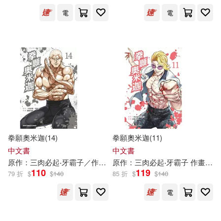
電
電
三肉必起‧牙霸子(23)
三肉必起(16)
牙霸子(16)
原作：三肉必起‧牙霸子／作畫：達
露沒恩(5)
三肉必起．牙霸子/原作(2)
拳願奧米迦(14)
拳願奧米迦(11)
原作：三肉必起‧牙霸子 作畫：達露
中文書
中文書
沒恩(2)
原作：
三
肉
必
起
‧
牙
霸
子
／作畫：
原作：
達
露
沒
三
恩
肉
yoshiki
必
起
‧
牙
霸
子
作畫：
達
110
119
79 折
$
$
140
85 折
$
$
140
達露沒恩/作畫(2)
電
出版社
(可複選)