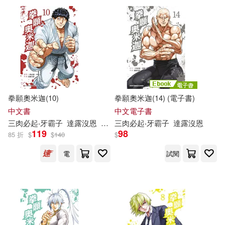
青文(82)
配送方式
(可複選)
拳願奧米迦(10)
拳願奧米迦(14) (電子書)
可超商取貨(41)
中文書
中文電子書
三
肉
必
起
‧
牙
霸
子
達
露
沒
恩
yoshiki
三
肉
必
起
‧
牙
霸
子
達
露
沒
恩
119
98
85 折
$
$
140
$
可海外宅配(41)
電
試閱
可港澳店取(41)
可新加坡店取(41)