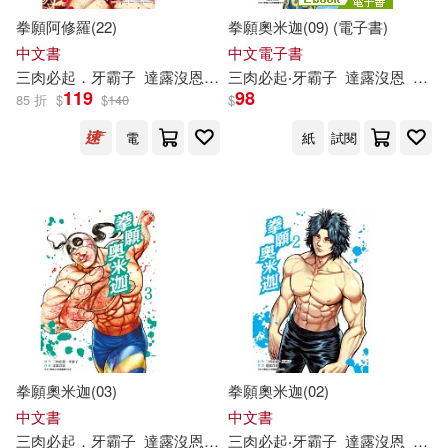
拳願阿修羅(22)
拳願奧米迦(09) (電子書)
中文書
中文電子書
三
肉
必
起
．
牙
霸
子
達
露
沒
恩
沙輪忍
三
肉
必
起
‧
牙
霸
子
達
露
沒
恩
yoshi
119
98
85 折
$
$
140
$
電
紙
試閱
拳願奧米迦(03)
拳願奧米迦(02)
中文書
中文書
三
肉
必
起
．
牙
霸
子
達
露
沒
恩
yoshiki
三
肉
必
起
‧
牙
霸
子
達
露
沒
恩
yoshi