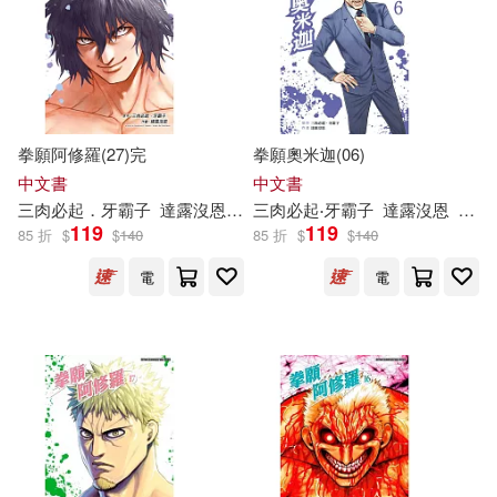
拳願阿修羅(27)完
拳願奧米迦(06)
中文書
中文書
三
肉
必
起
．
牙
霸
子
達
露
沒
恩
沙輪忍
三
肉
必
起
‧
牙
霸
子
達
露
沒
恩
yoshi
119
119
85 折
$
$
140
85 折
$
$
140
電
電