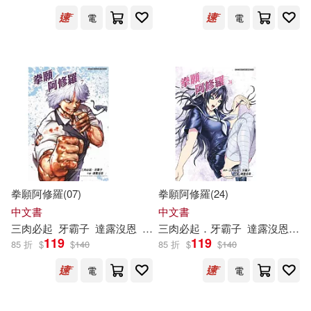
電
電
拳願阿修羅(07)
拳願阿修羅(24)
中文書
中文書
三
肉
必
起
牙
霸
子
達
露
沒
恩
砂輪忍
三
肉
必
起
．
牙
霸
子
達
露
沒
恩
沙
119
119
85 折
$
$
140
85 折
$
$
140
電
電