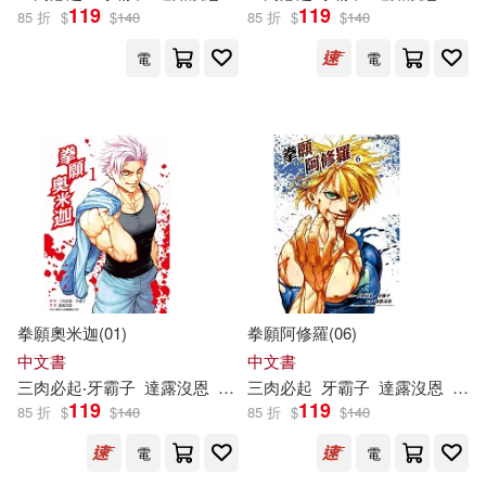
119
119
85 折
$
$
140
85 折
$
$
140
電
電
拳願奧米迦(01)
拳願阿修羅(06)
中文書
中文書
三
肉
必
起
‧
牙
霸
子
達
露
沒
恩
yoshiki
三
肉
必
起
牙
霸
子
達
露
沒
恩
砂輪
119
119
85 折
$
$
140
85 折
$
$
140
電
電