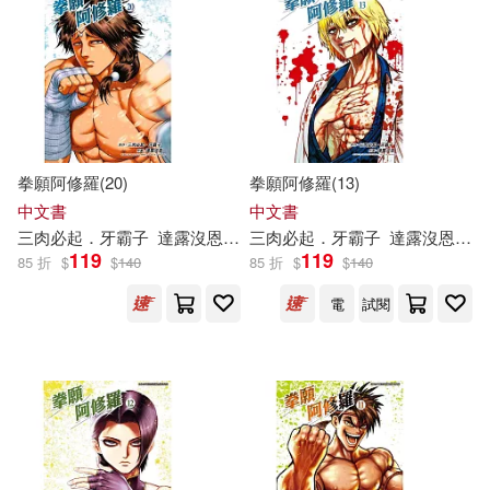
拳願阿修羅(20)
拳願阿修羅(13)
中文書
中文書
三
肉
必
起
．
牙
霸
子
達
露
沒
恩
沙輪忍
三
肉
必
起
．
牙
霸
子
達
露
沒
恩
砂
119
119
85 折
$
$
140
85 折
$
$
140
電
試閱