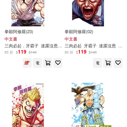
拳願阿修羅(23)
拳願阿修羅(02)
中文書
中文書
三
肉
必
起
．
牙
霸
子
達
露
沒
恩
沙輪忍
三
肉
必
起
牙
霸
子
達
露
沒
恩
砂輪
119
119
85 折
$
$
140
85 折
$
$
140
電
電