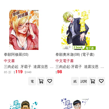
拳願阿修羅(03)
拳願奧米迦(08) (電子書)
中文書
中文電子書
三
肉
必
起
牙
霸
子
達
露
沒
恩
砂輪忍
三
肉
必
起
‧
牙
霸
子
達
露
沒
恩
yoshi
119
98
85 折
$
$
140
$
電
紙
試閱