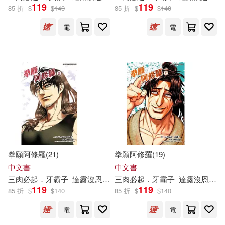
119
119
85 折
$
$
140
85 折
$
$
140
電
電
拳願阿修羅(21)
拳願阿修羅(19)
中文書
中文書
三
肉
必
起
．
牙
霸
子
達
露
沒
恩
沙輪忍
三
肉
必
起
．
牙
霸
子
達
露
沒
恩
砂
119
119
85 折
$
$
140
85 折
$
$
140
電
電