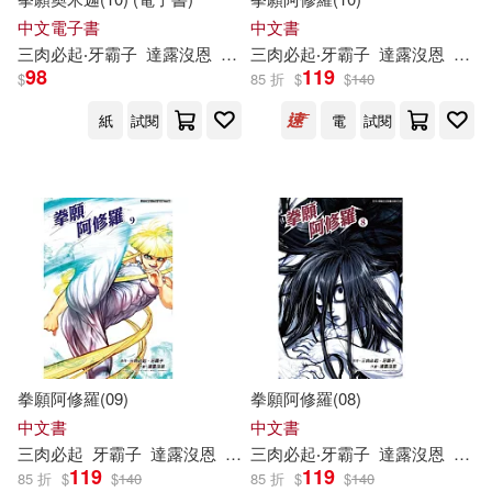
中文電子書
中文書
三
肉
必
起
‧
牙
霸
子
達
露
沒
恩
yoshiki
三
肉
必
起
‧
牙
霸
子
達
露
沒
恩
砂輪
98
119
$
85 折
$
$
140
紙
試閱
電
試閱
拳願阿修羅(09)
拳願阿修羅(08)
中文書
中文書
三
肉
必
起
牙
霸
子
達
露
沒
恩
砂輪忍
三
肉
必
起
‧
牙
霸
子
達
露
沒
恩
砂輪
119
119
85 折
$
$
140
85 折
$
$
140