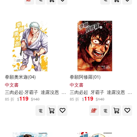
拳願奧米迦(04)
拳願阿修羅(01)
中文書
中文書
三
肉
必
起
‧
牙
霸
子
達
露
沒
恩
yoshiki
三
肉
必
起
牙
霸
子
達
露
沒
恩
砂輪
119
119
85 折
$
$
140
85 折
$
$
140
電
電