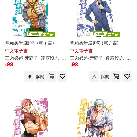
拳願奧米迦(07) (電子書)
拳願奧米迦(06) (電子書)
中文電子書
中文電子書
三
肉
必
起
‧
牙
霸
子
達
露
沒
恩
yoshiki
三
肉
必
起
‧
牙
霸
子
達
露
沒
恩
yoshi
98
98
$
$
紙
試閱
紙
試閱