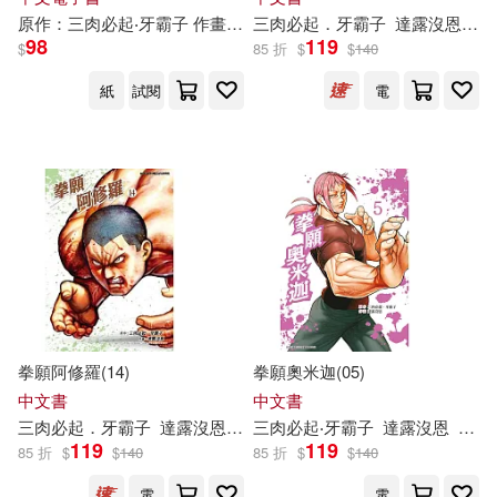
原作：
三
肉
必
起
‧
牙
霸
子
作畫：
達
三
露
肉
沒
必
恩
起
yoshiki
．
牙
霸
子
達
露
沒
恩
砂
98
119
$
85 折
$
$
140
紙
試閱
電
拳願阿修羅(14)
拳願奧米迦(05)
中文書
中文書
三
肉
必
起
．
牙
霸
子
達
露
沒
恩
砂輪忍
三
肉
必
起
‧
牙
霸
子
達
露
沒
恩
yoshi
119
119
85 折
$
$
140
85 折
$
$
140
電
電