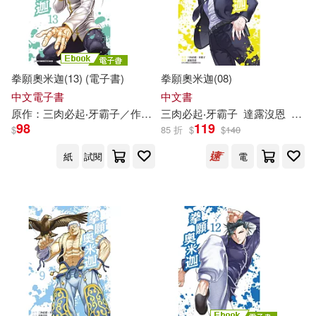
可菲律賓店取(41)
上市日期
(可複選)
拳願奧米迦(13) (電子書)
拳願奧米迦(08)
中文電子書
中文書
一個月內上市新品(2)
原作：
三
肉
必
起
‧
牙
霸
子
／作畫：
三
達
肉
露
必
沒
起
恩
‧
牙
yoshiki
霸
子
達
露
沒
恩
yoshi
98
119
$
85 折
$
$
140
紙
試閱
電
電子書
(可複選)
適合平板閱讀(41)
其他
(可複選)