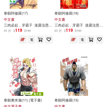
拳願阿修羅(17)
拳願阿修羅(16)
中文書
中文書
三
肉
必
起
．
牙
霸
子
達
露
沒
恩
砂輪忍
三
肉
必
起
．
牙
霸
子
達
露
沒
恩
砂
119
119
85 折
$
$
140
85 折
$
$
140
電
電
拳願奧米迦(11) (電子書)
拳願阿修羅(15)
中文電子書
中文書