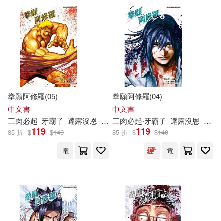
拳願阿修羅(05)
拳願阿修羅(04)
中文書
中文書
三
肉
必
起
牙
霸
子
達
露
沒
恩
砂輪忍
三
肉
必
起
‧
牙
霸
子
達
露
沒
恩
砂輪
119
119
85 折
$
$
140
85 折
$
$
140
電
電