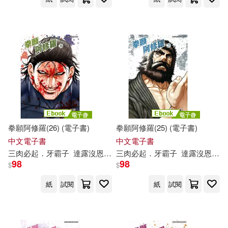
拳願阿修羅(26) (電子書)
拳願阿修羅(25) (電子書)
中文電子書
中文電子書
三
肉
必
起
．
牙
霸
子
達
露
沒
恩
沙輪忍
三
肉
必
起
．
牙
霸
子
達
露
沒
恩
沙
98
98
$
$
紙
試閱
紙
試閱