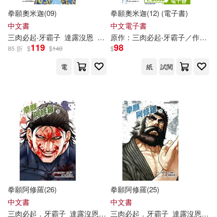
現在可購買商品(82)
拳願奧米迦(09)
拳願奧米迦(12) (電子書)
中文書
中文電子書
作者/演唱/譯/編/繪(7)
三
肉
必
起
‧
牙
霸
子
達
露
沒
恩
yoshiki
原作：
三
肉
必
起
‧
牙
霸
子
／作畫：
119
98
85 折
$
$
140
$
價格
電
-
紙
試閱
範圍
拳願阿修羅(26)
拳願阿修羅(25)
中文書
中文書
三
肉
必
起
．
牙
霸
子
達
露
沒
恩
沙輪忍
三
肉
必
起
．
牙
霸
子
達
露
沒
恩
沙