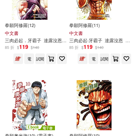
拳願阿修羅(12)
拳願阿修羅(11)
中文書
中文書
三
肉
必
起
．
牙
霸
子
達
露
沒
恩
砂輪忍
三
肉
必
起
‧
牙
霸
子
達
露
沒
恩
砂輪
119
119
85 折
$
$
140
85 折
$
$
140
電
試閱
電
試閱
拳願奧米迦(10) (電子書)
拳願阿修羅(10)