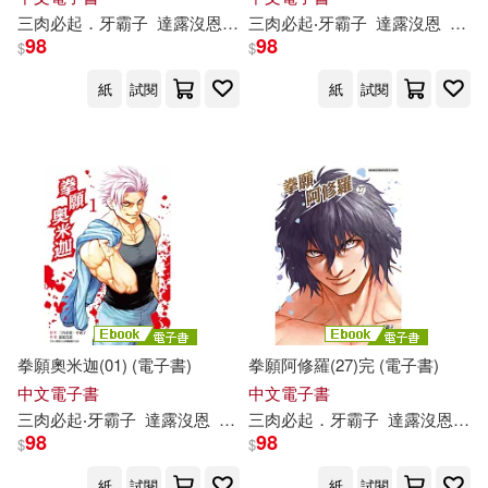
三
肉
必
起
．
牙
霸
子
達
露
沒
恩
yoshiki
三
肉
必
起
‧
牙
霸
子
達
露
沒
恩
yoshi
98
98
$
$
紙
試閱
紙
試閱
拳願奧米迦(01) (電子書)
拳願阿修羅(27)完 (電子書)
中文電子書
中文電子書
三
肉
必
起
‧
牙
霸
子
達
露
沒
恩
yoshiki
三
肉
必
起
．
牙
霸
子
達
露
沒
恩
沙
98
98
$
$
紙
試閱
紙
試閱