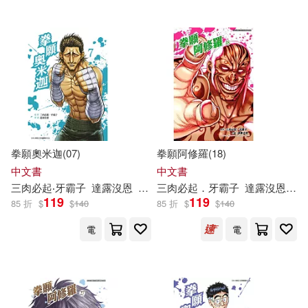
拳願奧米迦(07)
拳願阿修羅(18)
中文書
中文書
三
肉
必
起
‧
牙
霸
子
達
露
沒
恩
yoshiki
三
肉
必
起
．
牙
霸
子
達
露
沒
恩
砂
119
119
85 折
$
$
140
85 折
$
$
140
電
電