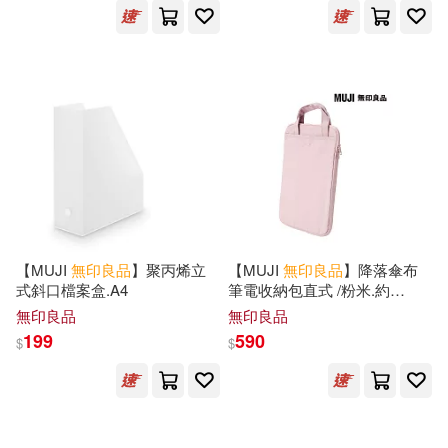
【MUJI
無印良品
】聚丙烯立
【MUJI
無印良品
】降落傘布
式斜口檔案盒.A4
筆電收納包直式 /粉米.約
34x25cm
無印良品
無印良品
199
590
$
$