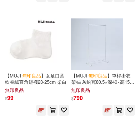
【MUJI
無印良品
】女足口柔
【MUJI
無印良品
】單桿掛衣
軟圈絨直角短襪23-25cm 柔白
架/白灰約寬80.5×深40×高155
公分
無印良品
無印良品
99
790
$
$