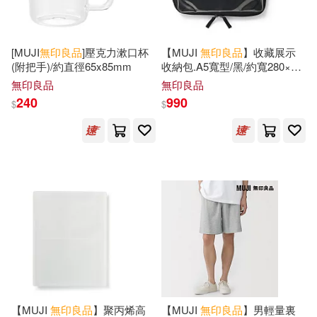
[MUJI
無印良品
]壓克力漱口杯
【MUJI
無印良品
】收藏展示
(附把手)/約直徑65x85mm
收納包.A5寬型/黑/約寬280×高
220×深35mm
無印良品
無印良品
240
990
$
$
【MUJI
無印良品
】聚丙烯高
【MUJI
無印良品
】男輕量裏