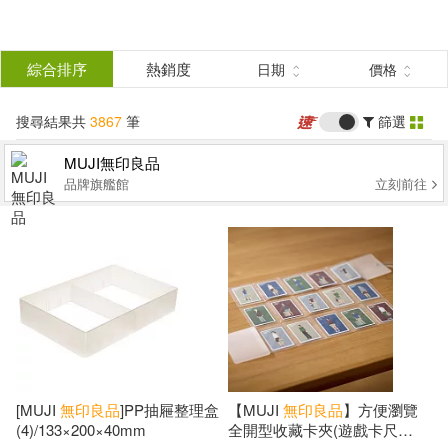
搜
尋
分類
綜合排序
熱銷度
日期
價格
(單選)
結
搜尋結果共
3867
筆
篩選
圖書(55)
所有商品(3867)
果
MUJI無印良品
品牌旗艦館
立刻前往
影音(7)
雜誌(28)
篩
選
家居生活(7)
家電(1)
展開
作者
(可複選)
無印良品(3760)
鞋包配件(1)
票券(2)
電子書(5)
松井忠三(4)
[日]無印良品(3)
[MUJI
無印良品
]PP抽屜整理盒
【MUJI
無印良品
】方便瀏覽
(4)/133×200×40mm
全開型收藏卡夾(遊戲卡尺
有聲書(1)
主婦之友社(3)
本多さおり(3)