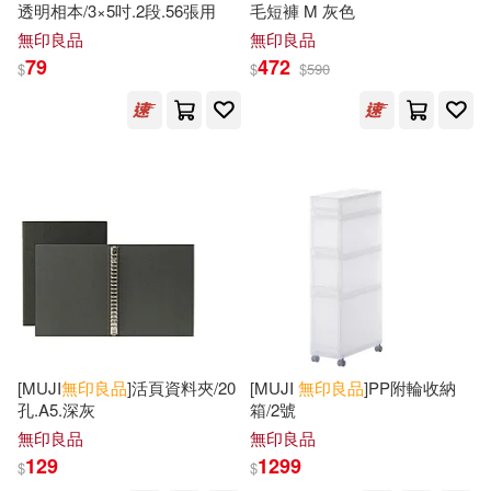
透明相本/3×5吋.2段.56張用
毛短褲 M 灰色
無印良品
無印良品
79
472
$
$
$
590
[MUJI
無印良品
]活頁資料夾/20
[MUJI
無印良品
]PP附輪收納
孔.A5.深灰
箱/2號
無印良品
無印良品
129
1299
$
$