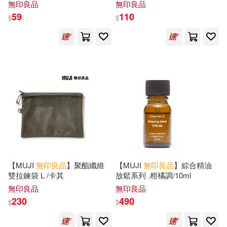
寸)/15口袋(3行x5列)遊戲卡尺
無印良品
無印良品
寸/15口袋(3行x5列)
59
110
$
$
陳望(3)
（日）松井忠三(3)
展開
(日)無印良品(2)
日經設計(2)
出版社
(可複選)
水谷妙子(2)
須原浩子(2)
中信出版社(9)
天下文化(8)
（日）渡邊有子(2)
廣西師範大學出版社(6)
（日）渡邊米英(2)
滾石(6)
瑞昇(6)
展開
【MUJI
無印良品
】聚酯纖維
【MUJI
無印良品
】綜合精油
雙拉鍊袋 L /卡其
放鬆系列 .柑橘調/10ml
(日)渡辺米英著(1)
無印良品
無印良品
主婦の友社(5)
寶島社(5)
230
490
配送方式
$
$
(可複選)
Cafe&Meal(1)
GB出版社(1)
晉遊舍(5)
崧燁文化(3)