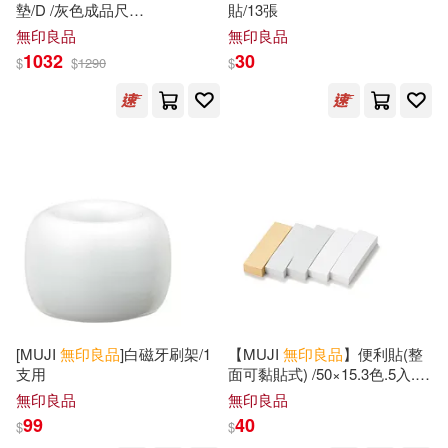
墊/D /灰色成品尺
貼/13張
寸:W140×L200 cm 壓紋縫製加
無印良品
無印良品
工
1032
30
$
$
1290
$
[MUJI
無印良品
]白磁牙刷架/1
【MUJI
無印良品
】便利貼(整
支用
面可黏貼式) /50×15.3色.5入.各
70張
無印良品
無印良品
99
40
$
$