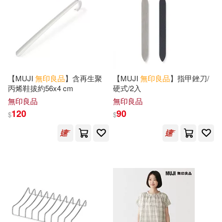
日本日經設計(1)
李 浪(1)
本週上市新品(22)
人民郵電出版社(1)
村山涼一(1)
梶ヶ谷陽子(1)
北京時代華文書局(1)
電子書
(可複選)
渡邊有子 吉井忍(1)
北京美術攝影出版社(1)
【MUJI
無印良品
】含再生聚
【MUJI
無印良品
】指甲銼刀/
適合手機平板閱讀(4)
丙烯鞋拔約56x4 cm
硬式/2入
渡邊米英(1)
蜜雪兒(1)
無印良品
無印良品
台灣廣廈(1)
台灣東販(1)
120
90
$
$
適合平板閱讀(1)
（日）中村新(1)
大和書房(1)
大樂文化(1)
（日）增田明子(1)
其他
(可複選)
小熊出版(1)
小知堂(1)
（日）小川聖子(1)
現在可購買商品(2138)
山東人民出版社(1)
（日）本多沙織(1)