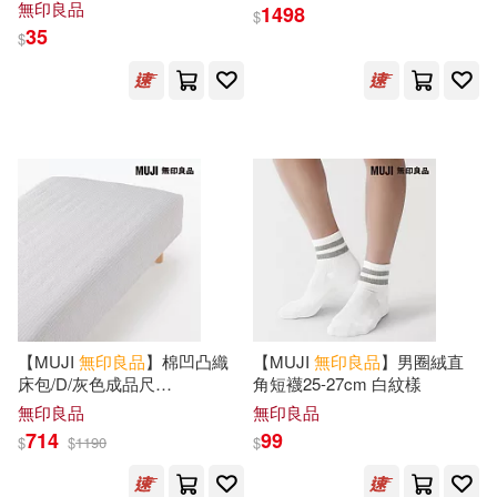
無印良品
1498
$
35
$
【MUJI
無印良品
】棉凹凸織
【MUJI
無印良品
】男圈絨直
床包/D/灰色成品尺
角短襪25-27cm 白紋樣
寸:W140×L198×D30 cm 附鬆
無印良品
無印良品
緊帶
714
99
$
$
1190
$