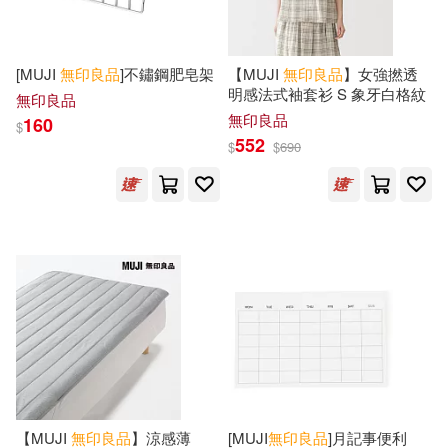
作者/演唱/譯/編/繪(8)
平安文化(1)
新潮社(1)
（日）枝元菜穗美(1)
價格
-
[MUJI
無印良品
]不鏽鋼肥皂架
【MUJI
無印良品
】女強撚透
朵琳出版整合行銷公司(1)
範圍
明感法式袖套衫 S 象牙白格紋
無印良品
（日）株式會社無限知識(1)
無印良品
160
$
楓書坊(1)
灕江出版社(1)
552
$
$
690
（日）梶谷陽子(1)
良品文化(1)
（日）江上隆夫(1)
華中科技大學出版社(1)
（日）良品計畫(1)
重慶大學出版社(1)
（日）須原浩子(1)
音樂之橋(1)
麥浩斯(1)
【MUJI
無印良品
】涼感薄
[MUJI
無印良品
]月記事便利