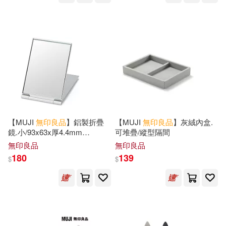
可超商取貨(3237)
MUJI(1)
Sachi(1)
新星出版社(3)
世界文化社(2)
可海外宅配(1077)
X-knowledge Co. Ltd(1)
任性出版(2)
奇光出版(2)
可港澳店取(721)
YOKO(1)
mujikko(1)
尖端(2)
エクスナレッジ(1)
可新加坡店取(714)
オザワエイコ(1)
吉川圭子(1)
オレンジページ(1)
【MUJI
無印良品
】鋁製折疊
【MUJI
無印良品
】灰絨內盒.
可菲律賓店取(721)
鏡.小/93x63x厚4.4mm
可堆疊/縱型隔間
小西紗代(1)
山口勢子(1)
小/93x63x厚4.4mm，數量：1
無印良品
無印良品
三悅文化(1)
入
180
139
$
$
平山枝美(1)
上市日期
(可複選)
中國紡織出版社(1)
日本主婦之友社(1)
一個月內上市新品(142)
中國計量出版社(1)