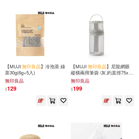
【MUJI
無印良品
】冷泡茶 綠
【MUJI
無印良品
】尼龍網眼
茶30g(6g×5入)
縱橫兩用筆袋 /灰.約直徑75x高
177mm
無印良品
無印良品
129
199
$
$