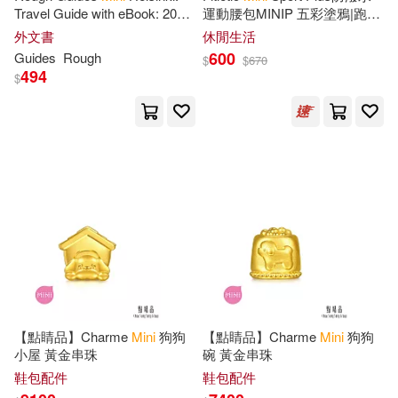
Travel Guide with eBook: 2026-
運動腰包MINIP 五彩塗鴉|跑步
Hoxton Mini Press(10)
2027 Insider Tips Must-See
路跑 慢跑 越野跑 馬拉松 輕量
外文書
休閒生活
成都地圖出版社(4)
摩方(4)
Sights Maps & Itineraries
反光
600
Guides
Rough
$
$
670
Covers
Jeff(10)
Jim(10)
494
$
麥田(4)
7321 Design(3)
Julia(10)
Laura(10)
Amer Girl(3)
Paperblanks Book Company(10)
Annies Attic Llc(3)
Rainer(10)
Blueprint(3)
Running Press (COR)(10)
Booksurge Llc(3)
Dk Pub(3)
【點睛品】Charme
Mini
狗狗
【點睛品】Charme
Mini
狗狗
Sally K. (COP)/ Althouse(10)
小屋 黃金串珠
碗 黃金串珠
Harpercollins Childrens Books(3)
鞋包配件
鞋包配件