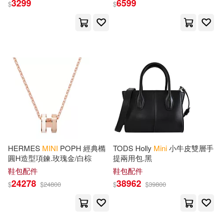
3299
6599
$
$
設計文具(195)
星巴克(27)
Pocket(1385)
Miller(1265)
展開
日用清潔(7)
休閒生活(275)
John Dong(1250)
出版社
(可複選)
婦幼生活(335)
餐廚生活(64)
Puzzles(1230)
Till(1029)
Ingram(18472)
電子票證(3)
鞋包配件(729)
Wiek(1029)
Mini(834)
SECRET MUSIC(1266)
票券(13)
寵物生活(7)
Press(687)
HERMES
MINI
POPH 經典橢
TODS Holly
Mini
小牛皮雙層手
圓H造型項鍊.玫瑰金/白棕
提兩用包.黑
JYP ENTERTAINMENT(122)
展開
鞋包配件
鞋包配件
玲廊滿藝(1)
Wordsearches(581)
24278
38962
$
$
24800
$
$
39800
愛貝克思(79)
Scholastic(77)
配送方式
(可複選)
電子書閱讀器(14)
電子書(14)
Fun(566)
Vacation(566)
S.M. Entertainment(69)