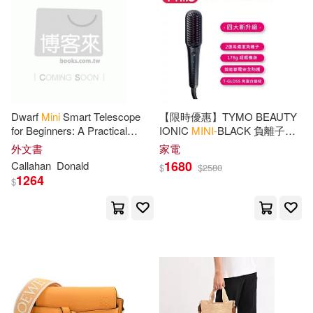
Lo Scarabeo(9)
M.D.(9)
Usborne Publishing Ltd(3)
Martin Handford(9)
Woolim Entertainment(3)
New York Times(9)
人民郵電出版社(3)
康軒(3)
Dwarf
Mini
Smart Telescope
【限時優惠】TYMO BEAUTY
for Beginners: A Practical
IONIC
MINI-
BLACK 負離子直
Present Notebooks(9)
Guide to Setup, Stargazing,
髮梳 減少毛躁 全球通用電壓
外文書
家電
時報出版(3)
楓樹林出版社(3)
Astrophotography, Smart
1680
Callahan
Donald
$
$
2580
Imaging
1264
$
Running Press(9)
華泰文化(3)
貝塔(3)
Sanders(9)
開明出版社(3)
Scholastic Inc.(9)
Strzolka(9)
4D Cityscape Inc(2)
Sue(9)
Sukach(9)