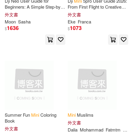
Dji Neo User Guide for
Dji
Mini
5pro User Guide 2026:
Beginners: A Simple Step-by-
From First Flight to Creative
Her Mini Planners(52)
Step Manual for Flying,
Genius: Secure Flying, Smart
外文書
外文書
Oxford Univ Pr(30)
Filming, and Mastering Your
Control, and 4K Video
Moon
Sasha
Eke
Franca
Mini
Drone
1636
1073
Notebooks(52)
$
$
Pub Group West Promotional(30)
Black Friday Vibes(51)
Sterling Pub Co Inc(30)
Journals(51)
Mini Golf(50)
寶島社(30)
慕客館(28)
Christmas Pun Vibes(49)
Hartley & Marks Pub(26)
Word(48)
Andrey(46)
Andrews McMeel Pub(24)
Summer Fun
Mini
Coloring
Mini
Muslims
Taranov(46)
Book
外文書
Pleasant Co Pubns(24)
外文書
Dalia
Mohammad
Fatmtm
Moh