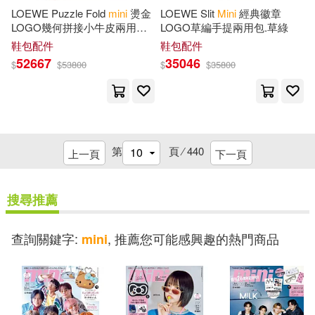
Brooklands Book Ltd(2)
LOEWE Puzzle Fold
mini
燙金
LOEWE Slit
Mini
經典徽章
Debbie(8)
Eli M(8)
LOGO幾何拼接小牛皮兩用包.
LOGO草編手提兩用包.草綠
橘/酒紅
Bz/Rights Stuff Inc(2)
鞋包配件
鞋包配件
52667
35046
$
$
53800
$
$
35800
Engelbreit(8)
Eric(8)
Candlewick Pr(2)
Felix(8)
Gary(8)
Chambers Harrap Pub Ltd(2)
第
頁 ⁄
440
上一頁
下一頁
George(8)
Cico Books(2)
搜尋推薦
Gingerbread Xmas Vibes(8)
Clever Media Group(2)
查詢關鍵字:
, 推薦您可能感興趣的熱門商品
mini
Go Be Kind(8)
Inc.(8)
Client Distribution Services(2)
Jack(8)
Jay (COP)(8)
Consortium Book Sales & Dist(2)