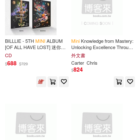
Publishing(148)
Krylov(144)
本週上市新品(14)
Rainbow Bridge World(47)
Mykola(144)
STARSHIP ENTERTAINMENT(47)
電子書
(可複選)
BILLLIE - 5TH
MINI
ALBUM
Mini
Knowledge from Mastery:
Willow Creek Press(126)
[OF ALL HAVE LOST] 迷你五
Unlocking Excellence Through
水星外文雜誌(46)
輯 版本隨機 (韓國進口版)
Dedication and Growth
適合手機平板閱讀(5)
CD
外文書
Print Point(112)
688
Carter
Chris
$
$
729
Browntrout Pub(42)
824
$
適合平板閱讀(9)
Jumbles(110)
Printopia(106)
Random House Inc(42)
Wall Publishing(104)
其他
(可複選)
Globe Pequot Pr(39)
Creative(88)
Sudoku(81)
現在可購買商品(5693)
LOEN Entertainment(39)
Over the Wall Dogs(79)