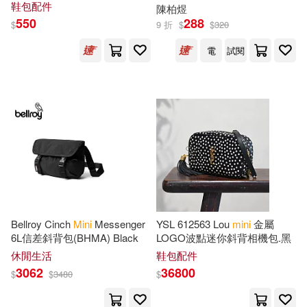
鞋包配件
陳柏煜
Bilic(17)
Graham(17)
550
288
$
9 折
$
$
320
Textstream(10)
電
試閱
Infante(17)
Alfred a Knopf Inc(9)
Insight Editions(17)
Explorer Pub(9)
Knowledge(17)
Larson(17)
KADOKAWA(9)
Martin(17)
Laurier Books Ltd(9)
Bellroy Cinch
Mini
Messenger
YSL 612563 Lou
mini
金屬
Scholastic Inc. (COR)(17)
6L信差斜背包(BHMA) Black
LOGO波點迷你斜背相機包.黑
Milet Ltd(9)
休閒生活
鞋包配件
World(17)
3062
36800
$
$
3480
$
Random House(9)
Automobile Association (Great Brit