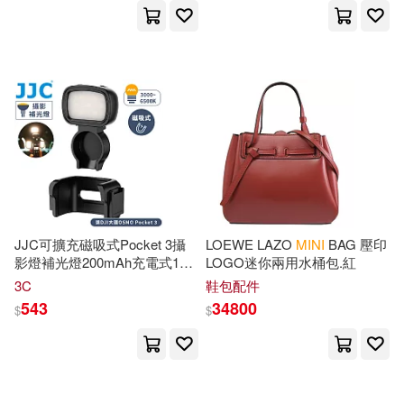
Taunton Pr(5)
Peter(13)
Philippe(13)
Willis Music Co(5)
Rainbow Color(13)
Willow Creek Pr(5)
Rebecca(13)
Selina(13)
三榮書房(5)
The Metropolitan Museum of Art(1
3)
中國水利水電出版社(5)
JJC可擴充磁吸式Pocket 3攝
LOEWE LAZO
MINI
BAG 壓印
Brett L.(12)
Clarke(12)
影燈補光燈200mAh充電式15
LOGO迷你兩用水桶包.紅
書林(5)
遠東圖書(5)
顆LED燈含吸鐵座LED-
3C
鞋包配件
OP3M2(顯色性CRI95/可調色
543
34800
$
$
Jill(12)
Karen(12)
溫亮度)
Mini
Video Light
Atlasbooks Dist Serv(4)
Lisa(12)
Nancy I.(12)
Brilliance Audio(4)