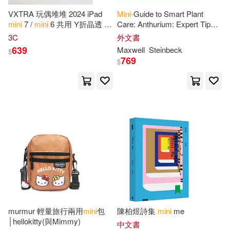
Teachers Friend Pubns(13)
VXTRA 玩偶堆堆 2024 iPad
Mini-
Guide to Smart Plant
mini
7 /
mini
6 共用 Y折晶透 防
Care: Anthurium: Expert Tips
La Counte(19)
Nancy(19)
摔立架皮套+9H玻璃貼(合購價)
for Velvet-Leaf and Flowering
Llewellyn Worldwide Ltd(12)
3C
外文書
Varieties (A Practical Guide to
639
Maxwell
Steinbeck
$
National Learning Corporation(19)
769
$
Simon & Schuster, Inc.(12)
Ryland Peters & Small (COR)(19)
Tuttle Pub(12)
Blessed Vibes(18)
AROUND US INC.(11)
Dk Eyewitness(18)
Anshan(11)
Emily(18)
Susan(18)
Perseus Books Group(10)
murmur 輕量旅行兩用
mini
包
陳柏煜詩集
mini
me
Albrecht(17)
Ana(17)
│hellokitty(與Mimmy)
Peter Pauper Pr(10)
中文書