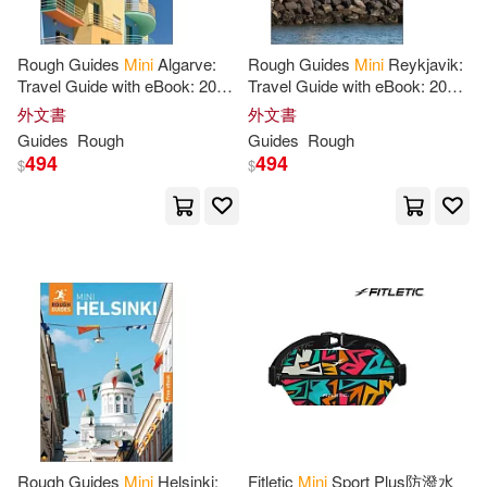
Penguin Group (USA) Inc.(4)
Workman Publishing(11)
Rough Guides
Mini
Algarve:
Rough Guides
Mini
Reykjavik:
School Specialty Pub(4)
Travel Guide with eBook: 2026-
Travel Guide with eBook: 2026-
2027 Insider Tips Must-See
2027 Insider Tips Must-See
Anderson(10)
Austin(10)
外文書
外文書
Sights Maps & Itineraries
Sights Maps & Itineraries
Simon & Schuster(4)
Guides
Rough
Guides
Rough
Covers
Covers
494
494
$
$
Calendars(10)
Charles(10)
Tantor Media Inc(4)
Charles M.(10)
Christine(10)
Trafalgar Square Books(4)
Chronicle Books(10)
Zondervan(4)
Dale(10)
Galison (COR)(10)
warner music(4)
Heather(10)
北京少年兒童出版社(4)
Rough Guides
Mini
Helsinki:
Fitletic
Mini
Sport Plus防潑水