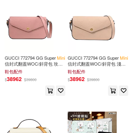
7)
David(26)
Doggy(26)
SOURCE MUSIC(17)
Publications International Ltd(26)
Universal(17)
Williams(26)
WM ENTERTAINMENT(17)
GUCCI 772794 GG Super
Mini
GUCCI 772794 GG Super
Mini
Anti-Christmas Vibes(25)
信封式翻蓋WOC/斜背包 玫瑰
信封式翻蓋WOC/斜背包 淺米
FANTAGIO ENTERTAINMENT(15)
粉
色
鞋包配件
鞋包配件
38962
38962
$
$
39800
$
$
39800
Parker(25)
Sarah(25)
Houghton Mifflin(15)
Andrews McMeel Publishing(24)
Mudpuppy Pr(15)
Moore(23)
Paperblanks(15)