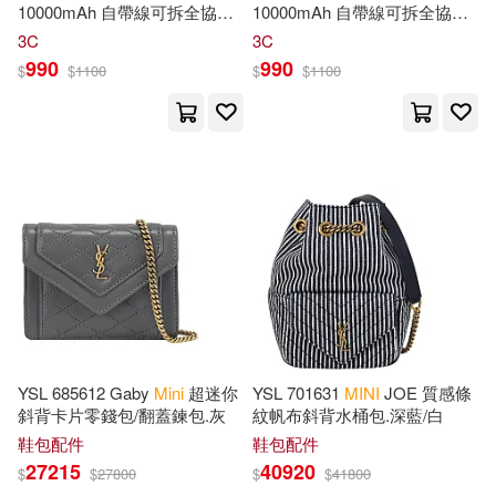
Stephen(14)
10000mAh 自帶線可拆全協議
10000mAh 自帶線可拆全協議
Bt Bound(5)
C & T Pub(5)
閃充行動電源 台灣製 -奶茶
閃充行動電源 台灣製 -紫色
3C
3C
990
990
$
$
1100
$
$
1100
Tu Bishvat Roots(14)
Chrome Dreams(5)
Alexandria(13)
Anna(13)
Firefly Books Ltd(5)
Boxing Day Vibes(13)
Harper Design Intl(5)
Brown(13)
Christopher(13)
Haynes Pubns(5)
Numen(5)
Fenech(13)
Just Be(13)
Soundprints(5)
YSL 685612 Gaby
Mini
超迷你
YSL 701631
MINI
JOE 質感條
Markham(13)
斜背卡片零錢包/翻蓋鍊包.灰
紋帆布斜背水桶包.深藍/白
T N T Media Group Inc(5)
鞋包配件
鞋包配件
27215
40920
$
$
27800
$
$
41800
Peanuts Worldwide LLC(13)