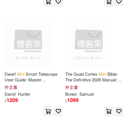
Natl Book Network(21)
Turhan(31)
Trafalgar Square(21)
Dabbing Christmas Dab(30)
TOP MEDIA(20)
Halverin(30)
Kingdom(30)
McGraw-Hill(19)
檸檬樹(19)
Golden Ratio(29)
Grey(29)
Galison Books(18)
Dwarf
Mini
Smart Telescope
The Quad Cortex
Mini
Bible:
User Guide: Master
The Definitive 2026 Manual:
Gay Christmas Holigays(28)
Astrophotography, Object
From Studio Captures to Stage
外文書
外文書
カナリア(18)
幼福(18)
Capture, App Controls, and
Mastery
David
Hunter
Brown
Samuel
Celestial Viewing
1209
1099
$
$
Hayes(28)
Mary(28)
Knock Knock(17)
Various(28)
Arts(26)
Random House Childrens Books(1