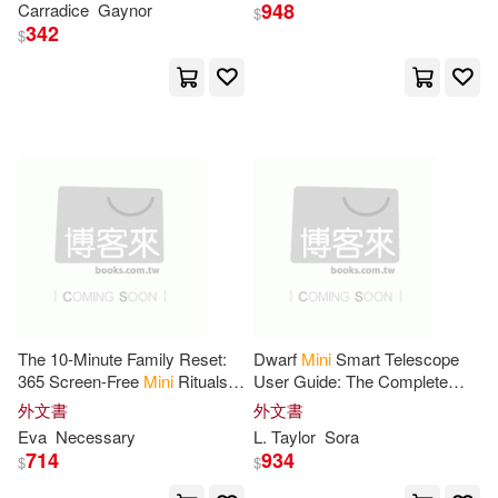
948
Carradice
Gaynor
Workman Calendars(43)
$
342
Taylor & Francis Asia Pacific(24)
$
Bah Humbug Xmas(42)
Alfred Pub Co(23)
Groundhog Vibes(37)
WOOLLIM ENTERTAINMENT(23)
John(37)
Big Hit Entertainment(22)
Mardi Gras Carnival(37)
Parragon Inc(22)
Amara Davies(36)
The 10-Minute Family Reset:
Dwarf
Mini
Smart Telescope
BT International(21)
365 Screen-Free
Mini
Rituals
User Guide: The Complete
to Calm the House, Reconnect
Guide to Mastering Smart
外文書
外文書
American Girl (COR)(32)
with Your Kids, Reduce Chaos,
Astronomy From First-Time
Eva
Necessary
L. Taylor
Sora
Createspace Independent Pub(21)
and
Setup to
714
934
$
$
Tantrums(32)
Scott(31)