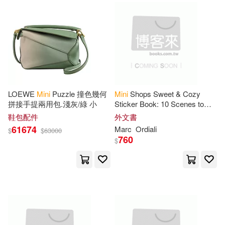
National Audubon Society(12)
Carson-Dellosa Pub Llc(4)
Ocena(12)
Cengage Learning(4)
On Time Publishing(12)
Creative Teaching Pr(4)
LOEWE
Mini
Puzzle 撞色幾何
Mini
Shops Sweet & Cozy
Randi(12)
Sharon(12)
拼接手提兩用包.淺灰/綠 小
Sticker Book: 10 Scenes to
Decorate with 300 Stickers!
Dover Pubns(4)
鞋包配件
外文書
Create Miniature Worlds in 3d!
61674
Marc
Ordiali
$
$
63000
Suzanne(12)
Tim(12)
760
$
Hal Leonard Corp(4)
幼福編輯部(12)
Amy(11)
Harpercollins(4)
Carol(11)
Hoxton Mini Press(4)