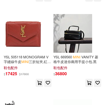
ain)(16)
Walker Books Ltd.(9)
Chris(16)
橫田株式會社(9)
Hartley & Marks Publishers Inc. (C
OR)(16)
Dalmatian Pr(8)
Hickman(16)
Inc(16)
Miles Kelly Pub(8)
YSL 505118 MONOGRAM V
YSL 669560
MINI
VANITY 菱
Maria(16)
Matt(16)
字縫線牛皮
MINI
三折短夾.紅/
格牛皮迷你兩用手提小包.黑
Trans-Atlantic Pubns(8)
金
鞋包配件
鞋包配件
Me(16)
Nick(16)
17425
36800
$
$
17800
$
キャビネット(8)
Simply Mini(16)
Giddy Up(7)
Berresford(15)
Bob(15)