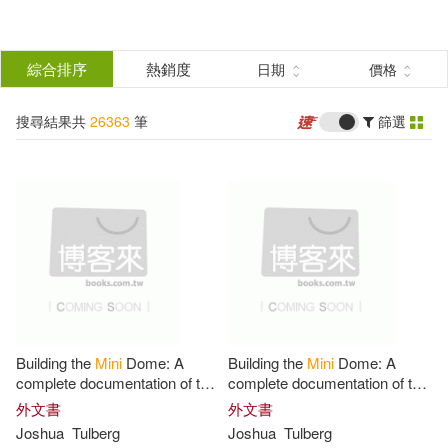
搜
尋
分類
綜合排序
熱銷度
日期
價格
(單選)
結
搜尋結果共
26363
筆
篩選
所有商品(26363)
果
圖書(20519)
影音(2085)
篩
選
雜誌(197)
美妝(26)
展開
作者
(可複選)
服飾(8)
家居生活(123)
Building the
Mini
Dome: A
Building the
Mini
Dome: A
美食(31)
3C(1288)
Tik Tak(2455)
Tuk(2454)
complete documentation of the
complete documentation of the
construction process
construction process
外文書
外文書
Joshua
Tulberg
Joshua
Tulberg
家電(377)
保健(25)
Jan(1919)
Heins(1885)