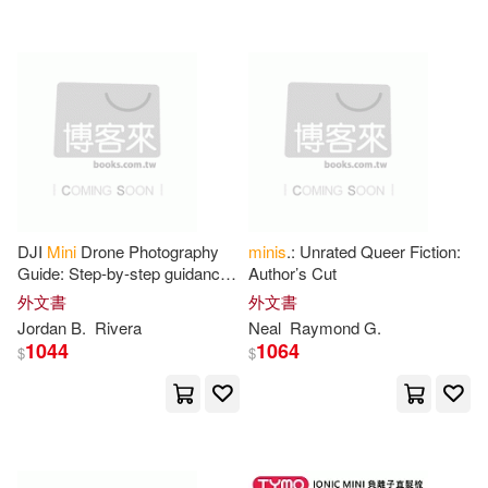
Pearson P T R(3)
Climbing Wall Cats(9)
Pomegranate(3)
Collins(9)
Davis(9)
Prestel Pub(3)
Que Pub(3)
Evans(9)
Fleming(9)
Rourke Pub Group(3)
Freeman(9)
Happy(9)
DJI
Mini
Drone Photography
minis
.: Unrated Queer Fiction:
School Specialty Childrens Pub(3)
Guide: Step-by-step guidance
Author’s Cut
for achieving consistent,
外文書
外文書
Hart(9)
visually compelling imagery
Jordan B.
Rivera
Neal
Raymond G.
Schott(3)
across
1044
1064
$
$
Knock Knock (COR)(9)
Silver Dolphin En Espanol(3)
Lined Notebooks(9)
Tyndale House Pub(3)