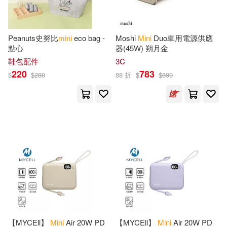
Browntrout Publishers(14)
Le Robert(6)
Peanuts史努比
mini
eco bag -
Moshi
Mini
Duo車用電源供應
Davies(14)
Fagliano(14)
點心
器(45W) 朔月金
Macmillan UK(6)
鞋包配件
3C
220
783
Hartley & Marks (COR)(14)
$
$
280
88 折
$
$
890
Orange Circle Studio(6)
Jennifer(14)
Joy(14)
Transition Vendor Promotional(6)
Michael(14)
Mini (EDT)(14)
世一(6)
Patricia(14)
Adams Media Corp(5)
Sellers Publishing(14)
Advanced Marketing s De Rl De C
v(5)
【MYCEll】
Mini
Air 20W PD
【MYCEll】
Mini
Air 20W PD