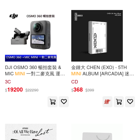
可超商取貨(23124)
Daimer(562)
Joshy(562)
Cube Entertainment(64)
可海外宅配(22993)
James(519)
Meyer(500)
Ryland Peters & Small(64)
可港澳店取(22651)
Prints(467)
Komix(292)
Hachette Book Group(55)
可新加坡店取(22355)
DJI OSMO 360 暢拍套裝 &
金鍾大 CHEN (EXO) - 5TH
Not Available (NA)(244)
Scholastic Teaching Resources(5
MIC
MINI
一對二麥克風 運動
MINI
ALBUM [ARCADIA] 迷你
5)
相機 運動攝影機 台灣公司貨
五輯 KIWEE ALBUM數位版
可菲律賓店取(22659)
3C
CD
(韓國進口版)
Creative Publishing(227)
19200
368
$
$
22290
$
$
399
Carson Dellosa Pub Co Inc(49)
Browntrout(167)
上市日期
(可複選)
PLEDIS ENTERTAINMENT(49)
Guides(149)
Rough(149)
一個月內上市新品(311)
Random House UK(48)