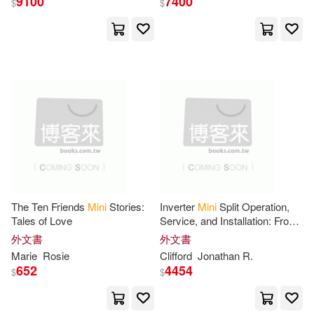
9100
7400
Schulz(10)
Sea Wall(10)
$
$
Harry N Abrams Inc(3)
Sedat(10)
Spears(10)
Intervisual Books Inc(3)
Teacher’s Friend (COR)(10)
Larousse Editions(3)
Tom(10)
Wall(10)
Martingale & Co Inc(3)
Abu Huraira(9)
Adams(9)
Milkyway(3)
The Ten Friends
Mini
Stories:
Inverter
Mini
Split Operation,
Amara(9)
Ariel Rose(9)
Tales of Love
Service, and Installation: From
Nmr Distribution(3)
Theory to Field Application in
外文書
外文書
Refrigeration, Electrical
Marie
Rosie
Clifford
Jonathan R.
Baker(9)
Bunny(9)
652
4454
North South Books(3)
$
$
Cico Books (COR)(9)