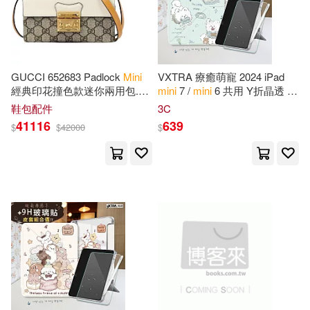
Teneues Publishing(23)
技術評論社(15)
Global(22)
Robert(22)
Thames & Hudson Ltd(14)
GUCCI 652683 Padlock
Mini
VXTRA 療癒萌寵 2024 iPad
Brain Games(21)
Paul(21)
經典印花撞色款迷你兩用包.駝
mini
7 /
mini
6 共用 Y折晶透 防
色/黃邊
摔立架皮套(笑笑犬)+9H玻璃貼
安徽人民出版社(14)
鞋包配件
3C
(合購價)
41116
639
$
$
42000
$
Sally (ILT)(21)
JELLYFISH ENTERTAINMENT(1
3)
Sedat/ Hagin(21)
Smith(21)
John Wiley & Sons Inc(13)
馬德高(21)
Chloe(20)
Langenscheidt Pub Inc(13)
Gardiner(20)
Grace(20)
SONY MUSIC(13)
Sara(20)
Alexander(19)