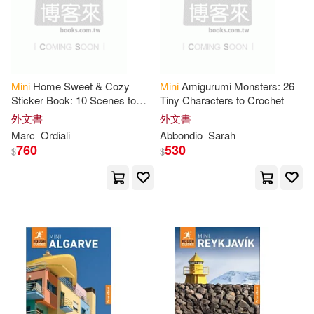
Explorer Publishing (COR)(11)
Ink Media Corp(4)
Family Vibes Christmas(11)
Lang Holdings Inc(4)
Mini
Home Sweet & Cozy
Mini
Amigurumi Monsters: 26
Galaxy Books(11)
Habib(11)
Sticker Book: 10 Scenes to
Tiny Characters to Crochet
Leisure Arts(4)
Decorate with 300 Stickers!
外文書
外文書
Create Miniature Worlds in 3d!
Jackson(11)
Joel(11)
Marc
Ordiali
Abbondio
Sarah
Lerner Pub Group(4)
760
530
$
$
Knock Knock(11)
Linda(11)
Lightning Source Inc(4)
Lucy(11)
Matter(11)
Meadwestvaco(4)
Mini (ILT)(11)
Mini Grey(11)
New Leaf Pr(4)
Professor Groupe(11)