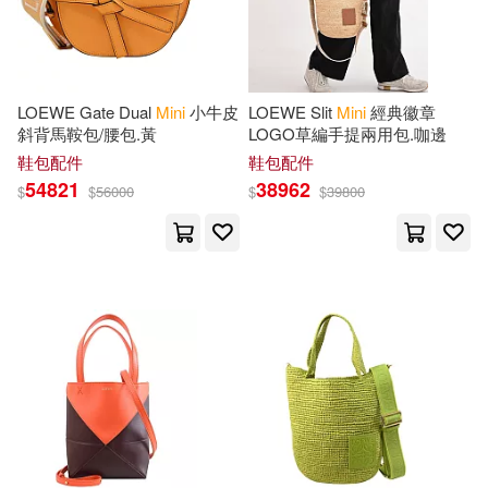
AVEX(2)
Tori(9)
Victionary(9)
Ann Arbor Media Group(2)
LOEWE Gate Dual
Mini
小牛皮
LOEWE Slit
Mini
經典徽章
Walton(9)
王琪(9)
斜背馬鞍包/腰包.黃
LOGO草編手提兩用包.咖邊
Barrons Juveniles(2)
鞋包配件
鞋包配件
54821
38962
$
$
56000
$
$
39800
Barbara(8)
Bendon Pub Intl(2)
Berlitz International(8)
Bentley Pub(2)
Blank Books(8)
Bloomsbury Childrens Books(2)
Booktopus(8)
Brave(8)
Brilliance Audio Lib Edn(2)
Coloring(8)
Cook(8)