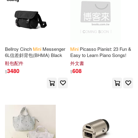
Midpoint Trade Books Inc(7)
Ishii(15)
Jade(15)
Penguin Group UK(7)
Julie Jahde(15)
Kinkade(15)
Pgw(7)
Rough Guides(7)
Bellroy Cinch
Mini
Messenger
Mini
Picasso Pianist: 23 Fun &
Mark(15)
6L信差斜背包(BHMA) Black
Easy to Learn Piano Songs!
Running Pr Miniature Editions(7)
鞋包配件
外文書
3480
608
Peter Pauper Press (COR)(15)
$
$
Tfh Pubns Inc(7)
和平國際(7)
Pospishil(15)
Rodriguez(15)
CJ E&M(6)
Sachiyo(15)
Stephanie(15)
Diamond Comic Distributors(6)
Brian(14)
HARPERCOLLINS PUBLISHERS
UK(6)