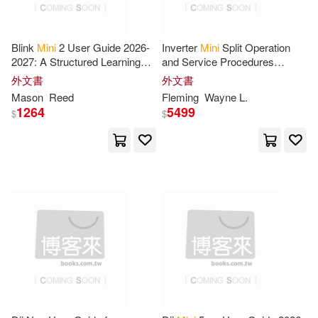
作者/演唱/譯/編/繪(1239)
FNC ENTERTAINMENT(36)
Swon(77)
Inc. (COR)(75)
出版社(6)
Blink
Mini
2 User Guide 2026-
Inverter
Mini
Split Operation
Amer Girl Pub(35)
2027: A Structured Learning
and Service Procedures
Path for Clear Understanding
Handbook: A Practical Guide
外文書
外文書
Hanukkah Jewish Vibes(74)
價格
-
and Consistent Progress
To Inverter HVAC Systems,
Motorbooks Intl(35)
Mason
範圍
Reed
Fleming
Wayne L.
Installation
1264
5499
$
$
Sohanur(65)
Mini Press(62)
Running Pr Book Pub(34)
Simone(62)
Sophia(62)
YG ENTERTAINMENT(34)
Travel(60)
Chronicle Books Llc(32)
Carson-Dellosa Publishing Compa
ny(58)
Independent Pub Group(30)
Thomas(57)
Simply(53)
Interpark(30)