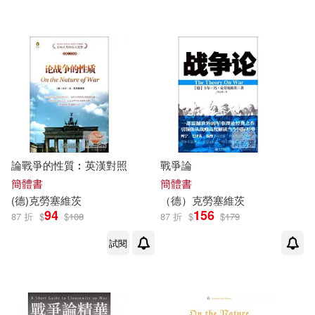
可超商取貨(68)
夏征難(2)
中國對外翻譯出版公司(2)
可海外宅配(68)
[德]克勞塞維茨 著(1)
北京出版社(2)
台海出版社(2)
可港澳店取(67)
[德]威謙·馮·施拉姆 著(1)
新華出版社(2)
可新加坡店取(67)
卡爾•馮•克勞塞維茨(1)
論戰爭的性質︰英漢對照
戰爭論
華中科技大學出版社(2)
可菲律賓店取(67)
簡體書
簡體書
卡爾．馮．克勞塞維茨、瑪麗．
(德)
克勞塞維茨
（德）
克勞塞維茨
馮．克勞塞維茨(1)
長江文藝出版社(2)
麥田(2)
94
156
87 折
$
$
108
87 折
$
$
179
吳瓊(1)
吳瓊，夏征難編(1)
電子書
試閱
(可複選)
上海古籍出版社(1)
王斌(1)
薛國安(1)
適合手機平板閱讀(8)
上海教育出版社(1)