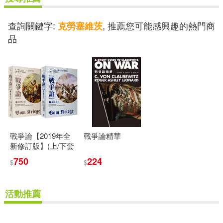
查詢關鍵字:
, 推薦您可能感興趣的熱門商
克勞塞維茨
品
戰爭論【2019年全
戰爭論精華
新修訂版】(上/下套
書)
750
224
$
$
活動推薦