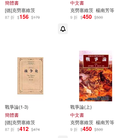
簡體書
中文書
[德]
克勞塞維茨
克勞塞維茨
楊南芳等
156
450
重慶出版社(1)
87 折
$
$
179
9 折
$
$
500
戰爭論(1-3)
戰爭論(上)
簡體書
中文書
[德]
克勞塞維茨
克勞塞維茨
楊南芳等
412
450
87 折
$
$
474
9 折
$
$
500