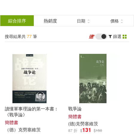
搜
尋
分類
綜合排序
熱銷度
日期
價格
(單選)
結
搜尋結果共
77
筆
篩選
圖書(68)
所有商品(77)
果
電子書(8)
有聲書(1)
篩
選
展開
作者
(可複選)
讀懂軍事理論的第一本書︰
戰爭論
（德）卡爾·馮·克勞塞維茨(24)
《戰爭論》
簡體書
簡體書
(德)
克勞塞維茨
131
（德）
克勞塞維茨
87 折
$
$
150
（德）克勞塞維茨(10)