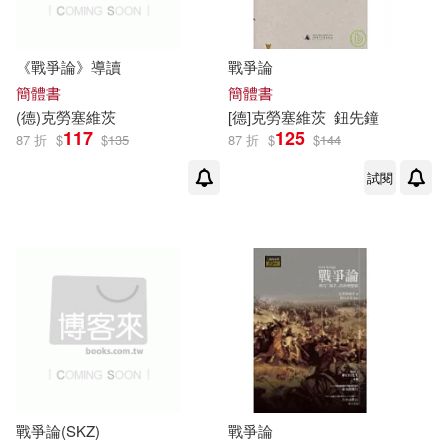
天津人民出版社(1)
《戰爭論》導讀
戰爭論
廣西師範大學出版社(1)
簡體書
簡體書
(德)
克勞塞維茨
[德]
克勞塞維茨
鈕先鐘
新世界出版社(1)
117
125
87 折
$
$
135
87 折
$
$
144
試閱
武漢大學出版社(1)
民主與建設出版社(1)
清華大學出版社(1)
華夏出版社(1)
華藝出版社(1)
戰爭論(SKZ)
戰爭論
遼寧人民出版社(1)