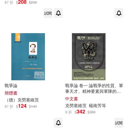
208
87 折
$
$
239
試閱
克勞塞維茨(7)
展開
(德)克勞塞維茨(6)
出版社
(可複選)
[德]克勞塞維茨(4)
中國人民解放軍出版社(11)
卡爾‧馮‧克勞塞維茨(3)
商務印書館(9)
左岸文化(9)
卡爾．馮．克勞塞維茨(3)
戰爭論
戰爭論 卷一 論戰爭的性質、軍
事天才、精神要素與軍隊的武
譯林出版社(4)
新華先鋒(3)
展開
簡體書
德
中文書
（德）
克勞塞維茨
[德]卡爾·馮·克勞塞維茨(2)
124
克勞塞維茨
楊南芳等
87 折
$
$
143
貓頭鷹(3)
342
9 折
$
$
380
配送方式
(可複選)
卡爾·馮·克勞塞維茨(2)
試閱
陝西師範大學出版社(3)