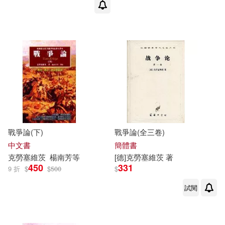
戰爭論(下)
戰爭論(全三卷)
中文書
簡體書
克勞塞維茨
楊南芳等
[德]
克勞塞維茨
著
450
331
9 折
$
$
500
$
試閱