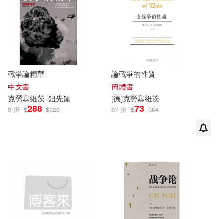
（德）馮·克勞塞維茨(1)
上海文化出版社(1)
其他
(可複選)
（普魯士）卡爾·馮·克勞塞維茨(1)
上海文藝出版社(1)
現在可購買商品(16)
（澳）休·史密斯(1)
戰爭論精華
論戰爭的性質
中國工人出版社(1)
作者/演唱/譯/編/繪(66)
中文書
簡體書
（美）唐納德·斯托克(1)
克勞塞維茨
鈕先鍾
[德]
克勞塞維茨
中國畫報出版社(1)
288
73
9 折
$
$
320
87 折
$
$
84
價格
-
範圍
（英）克里斯多夫·科克爾(1)
中國華僑出版社(1)
（英）克里斯多福·科克爾(1)
中國計量出版社(1)
倚天(1)
千華駐科技(1)
商務(1)