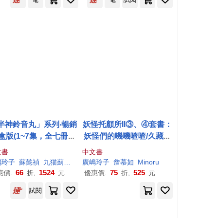
半神鈴音丸」系列‧暢銷
妖怪托顧所II③、④套書：
盒版(1~7集，全七冊，
妖怪們的嘰嘰喳喳/久藏家
量加贈「半神搖搖壓克
的陌生訪客
文書
中文書
力立牌」)
嶋
玲子
蘇懿禎
九猫薊（九猫あざみ）
廣
嶋
玲子
詹慕如
Minoru
66
1524
75
525
惠價:
折,
元
優惠價:
折,
元
試閱