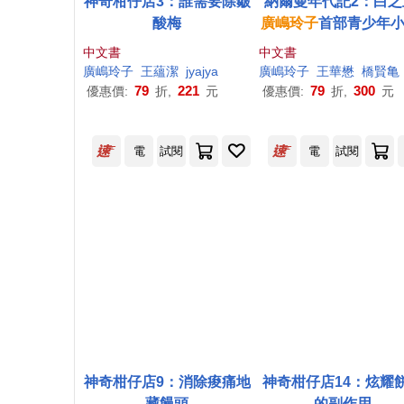
神奇柑仔店3：誰需要除皺
納爾曼年代記2：白之
酸梅
廣
嶋
玲子
首部青少年小
中文書
中文書
廣
嶋
玲子
王蘊潔
jyajya
廣
嶋
玲子
王華懋
橋賢亀
79
221
79
300
優惠價:
折,
元
優惠價:
折,
元
電
試閱
電
試閱
神奇柑仔店9：消除痠痛地
神奇柑仔店14：炫耀
藏饅頭
的副作用