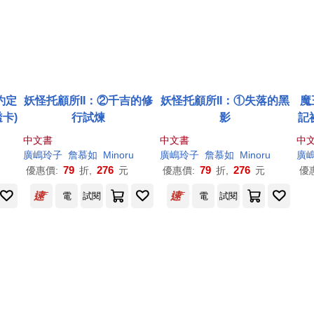
約定
妖怪托顧所II：②千吉的修
妖怪托顧所II：①失落的黑
魔
卡)
行試煉
影
記
中文書
中文書
中
廣
嶋
玲子
詹慕如
Minoru
廣
嶋
玲子
詹慕如
Minoru
廣
79
276
79
276
優惠價:
折,
元
優惠價:
折,
元
優
電
試閱
電
試閱