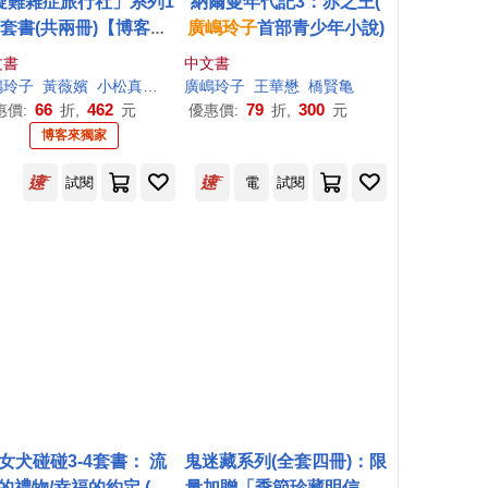
疑難雜症旅行社」系列1
納爾曼年代記3：赤之王(
2套書(共兩冊)【博客來
廣
嶋
玲子
首部青少年小說)
家贈禮：來趟奇幻旅程
文書
中文書
契約卡(一組兩張)】
嶋
玲子
黃薇嬪
小松真也（コマツシンヤ ）
廣
嶋
玲子
王華懋
橋賢亀
66
462
79
300
惠價:
折,
元
優惠價:
折,
元
博客來獨家
試閱
電
試閱
女犬碰碰3-4套書： 流
鬼迷藏系列(全套四冊)：限
的禮物/幸福的約定 (限
量加贈「季節珍藏明信片4