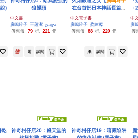
王(
神奇柑仔店4：給我變強的
火焰鍛造之女【
廣
嶋
玲子
「
說)
狼饅頭
在台首部日本神話長篇小
+
說】 (電子書)
獨
中文書
中文電子書
中
廣
嶋
玲子
王蘊潔
jyajya
廣
嶋
玲子
蔡緯蓉
廣
79
221
88
220
優惠價:
折,
元
優惠價:
折,
元
優
電
試閱
紙
試閱
餅乾
神奇柑仔店20：錢天堂的
神奇柑仔店19：暗藏陷阱
魔
終極挑戰 (電子書)
的復仇計畫 (電子書)
星