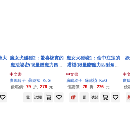
筆大
魔女犬碰碰2：驚喜橡實的
魔女犬碰碰1：命中注定的
妖
魔法祕密(限量贈魔力四射
搭檔(限量贈魔力四射角色
角色透卡)
透卡)
中文書
中文書
中
廣
嶋
玲子
蘇懿禎
KeG
廣
嶋
玲子
蘇懿禎
KeG
廣
79
276
79
276
優惠價:
折,
元
優惠價:
折,
元
優
電
試閱
電
試閱