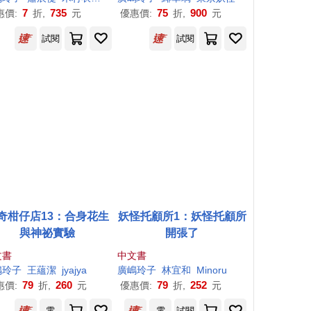
7
735
75
900
惠價:
折,
元
優惠價:
折,
元
試閱
試閱
奇柑仔店13：合身花生
妖怪托顧所1：妖怪托顧所
與神祕實驗
開張了
文書
中文書
嶋
玲子
王蘊潔
jyajya
廣
嶋
玲子
林宜和
Minoru
79
260
79
252
惠價:
折,
元
優惠價:
折,
元
電
電
試閱