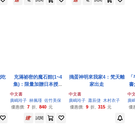
我吃
充滿祕密的魔石館(1~4
搗蛋神明來我家4：梵天離
「
集)：限量加贈日本授權
家出走
書
「閃耀寶石書袋」
限
中文書
中文書
中
廣
嶋
玲子
林佩瑾
佐竹美保
廣
嶋
玲子
蕭辰倢
木村衣子
廣
7
840
9
315
優惠價:
折,
元
優惠價:
折,
元
優
試閱