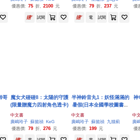
75
2100
79
237
優惠價:
折,
元
優惠價:
折,
元
優
試閱
電
試閱
帥哥
魔女犬碰碰8：太陽的守護
半神鈴音丸1：妖怪滿滿的
神
(限量贈魔力四射角色透卡)
暑假(日本全國學校圖書館
協議會選定圖書)
中文書
中文書
中
廣
嶋
玲子
蘇懿禎
KeG
廣
嶋
玲子
蘇懿禎
九猫薊
廣
79
276
199
優惠價:
折,
元
優惠價:
元
優
電
試閱
電
試閱