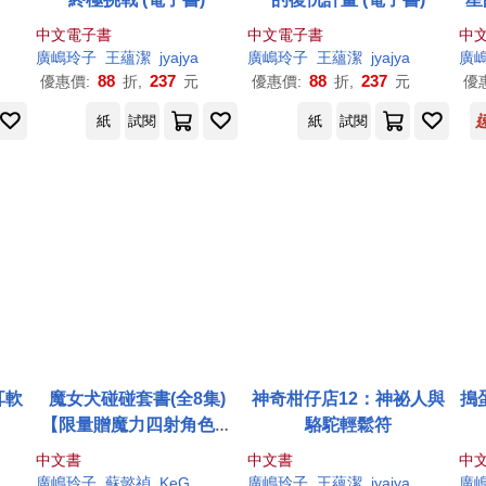
中文電子書
中文電子書
中
廣
嶋
玲子
王蘊潔
jyajya
廣
嶋
玲子
王蘊潔
jyajya
廣
88
237
88
237
優惠價:
折,
元
優惠價:
折,
元
優
紙
試閱
紙
試閱
耳軟
魔女犬碰碰套書(全8集)
神奇柑仔店12：神祕人與
搗
【限量贈魔力四射角色透
駱駝輕鬆符
卡8款】
中文書
中文書
中
廣
嶋
玲子
蘇懿禎
KeG
廣
嶋
玲子
王蘊潔
jyajya
廣