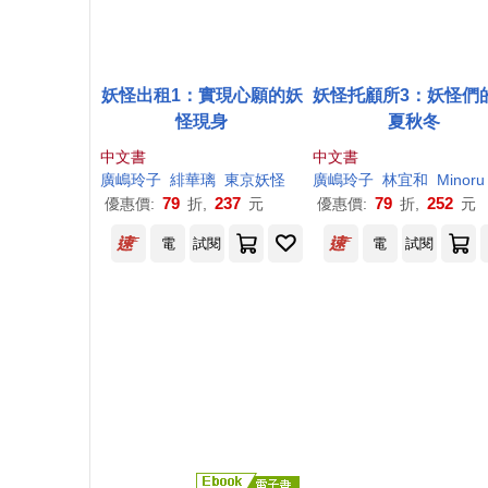
妖怪出租1：實現心願的妖
妖怪托顧所3：妖怪們
怪現身
夏秋冬
中文書
中文書
廣
嶋
玲子
緋華璃
東京妖怪
廣
嶋
玲子
林宜和
Minoru
79
237
79
252
優惠價:
折,
元
優惠價:
折,
元
電
試閱
電
試閱