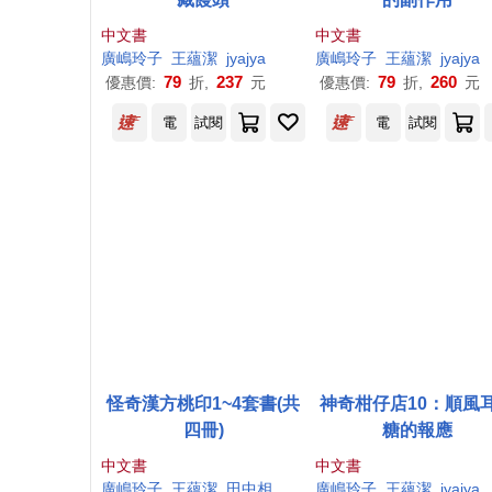
中文書
中文書
廣
嶋
玲子
王蘊潔
jyajya
廣
嶋
玲子
王蘊潔
jyajya
79
237
79
260
優惠價:
折,
元
優惠價:
折,
元
電
試閱
電
試閱
怪奇漢方桃印1~4套書(共
神奇柑仔店10：順風
四冊)
糖的報應
中文書
中文書
廣
嶋
玲子
王蘊潔
田中相
廣
嶋
玲子
王蘊潔
jyajya