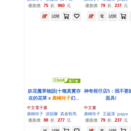
75
960
79
237
優惠價:
折,
元
優惠價:
折,
元
試閱
電
試閱
妖花魔草物語(十種真實存
神奇柑仔店5：我不要
在的花草 x
廣
嶋
玲子
幻魅
面具!
系魔法的華麗新作) (電子
中文電子書
中文書
書)
廣
嶋
玲子
游韻馨
真倉鞍馬
廣
嶋
玲子
王蘊潔
jyajya
88
277
79
237
優惠價:
折,
元
優惠價:
折,
元
紙
試閱
電
試閱