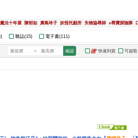
魔法十年屋
陳郁如
廣島玲子
妖怪托顧所
失物協尋師
x尋寶探險隊
)
雜誌(15)
電子書(111)
快速到貨
可超取
~
確認