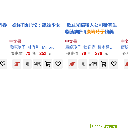
的春
妖怪托顧所2：說謊少女
歡迎光臨獵人公司稀有生
物洽詢部!(
廣
嶋
玲子
媲美寶
可夢的冒險之作)
中文書
中文書
中
廣
嶋
玲子
林宜和
Minoru
廣
嶋
玲子
韓宛庭
橋本晉（はしもとし）
廣
79
252
79
276
優惠價:
折,
元
優惠價:
折,
元
優
電
試閱
電
試閱