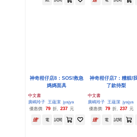
神奇柑仔店8：SOS!救急
神奇柑仔店7：糟糕!
媽媽面具
了款待梨
中文書
中文書
廣
嶋
玲子
王蘊潔
jyajya
廣
嶋
玲子
王蘊潔
jyajya
79
237
79
237
優惠價:
折,
元
優惠價:
折,
元
電
試閱
電
試閱