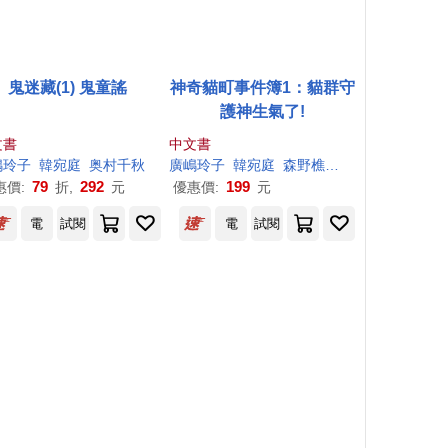
鬼迷藏(1) 鬼童謠
神奇貓町事件簿1：貓群守
護神生氣了!
文書
中文書
嶋
玲子
韓宛庭
奥村千秋
廣
嶋
玲子
韓宛庭
森野樵（森野きこり ）
79
292
199
惠價:
折,
元
優惠價:
元
電
試閱
電
試閱