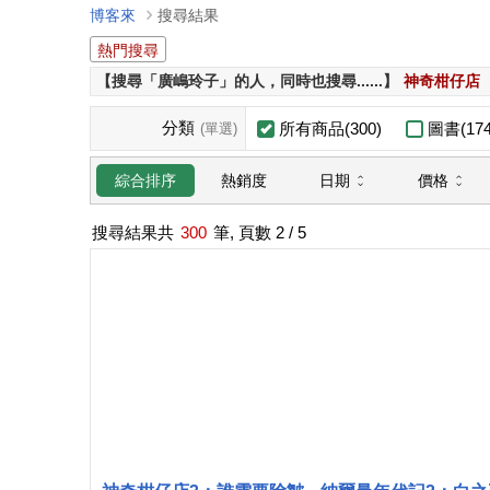
博客來
搜尋結果
熱門搜尋
【搜尋「廣嶋玲子」的人，同時也搜尋......】
神奇柑仔店
分類
所有商品(300)
圖書(174
(單選)
日期
價格
綜合排序
熱銷度
搜尋結果共
300
筆, 頁數
2
/ 5