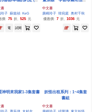
量贈魔力四射角色透卡)
款」
文書
中文書
嶋
玲子
蘇懿禎
KeG
廣
嶋
玲子
韓宛庭
奥村千秋
75
525
7
1036
惠價:
折,
元
優惠價:
折,
元
電
試閱
蛋神明來我家1-3集套書
妖怪出租系列：1~4集套
書組
文書
中文書
嶋
玲子
蕭辰倢
木村衣子（木村いこ）
廣
嶋
玲子
緋華璃
東京妖怪