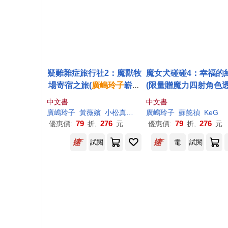
疑難雜症旅行社2：魔獸牧
魔女犬碰碰4：幸福的
場寄宿之旅(
廣
嶋
玲子
嶄新
(限量贈魔力四射角色透
業務)
中文書
中文書
廣
嶋
玲子
黃薇嬪
小松真也（コマツシンヤ ）
廣
嶋
玲子
蘇懿禎
KeG
79
276
79
276
優惠價:
折,
元
優惠價:
折,
元
試閱
電
試閱