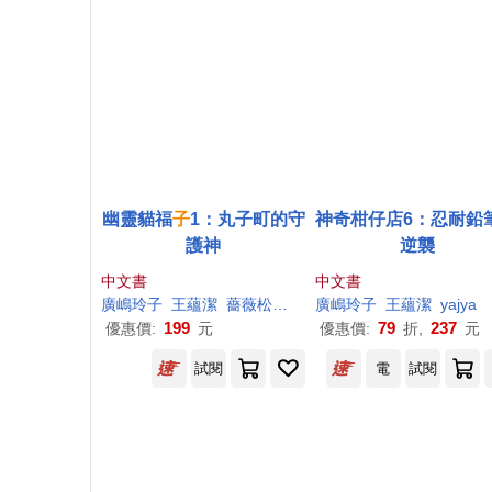
幽靈貓福
子
1：丸子町的守
神奇柑仔店6：忍耐鉛
護神
逆襲
中文書
中文書
廣
嶋
玲子
王蘊潔
薔薇松瞳(バラマツ ヒトミ )
廣
嶋
玲子
王蘊潔
yajya
199
79
237
優惠價:
元
優惠價:
折,
元
試閱
電
試閱