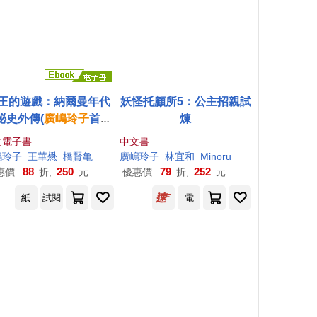
王的遊戲：納爾曼年代
妖怪托顧所5：公主招親試
祕史外傳(
廣
嶋
玲子
首部
煉
青少年小說) (電子書)
文電子書
中文書
嶋
玲子
王華懋
橋賢亀
廣
嶋
玲子
林宜和
Minoru
88
250
79
252
惠價:
折,
元
優惠價:
折,
元
紙
試閱
電