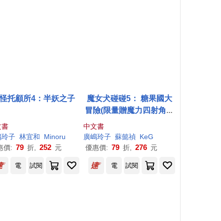
怪托顧所4：半妖之子
魔女犬碰碰5： 糖果國大
冒險(限量贈魔力四射角色
透卡)
文書
中文書
嶋
玲子
林宜和
Minoru
廣
嶋
玲子
蘇懿禎
KeG
79
252
79
276
惠價:
折,
元
優惠價:
折,
元
電
試閱
電
試閱