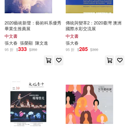
2020藝術新聲：藝術科系優秀
傳統與變革2：2020臺灣 澳洲
畢業生推薦展
國際水彩交流展
中文書
中文書
張大春
張榮顯
陳文進
張大春
333
285
95 折
$
$
350
95 折
$
$
300