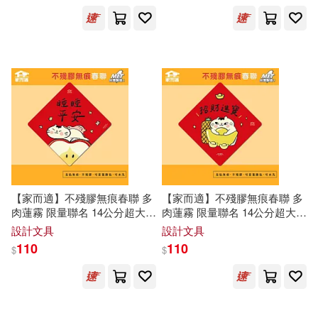
張步桃(2)
小鳥(1)
展開
張大春著(1)
出版社
(可複選)
張大春（主編）(1)
臺中市政府文化局(27)
張大春，于從明（主編）(1)
新經典文化(17)
時報出版(10)
【家而適】不殘膠無痕春聯 多
【家而適】不殘膠無痕春聯 多
張大春，張微，滕延峰（主編）(1)
肉蓮霧 限量聯名 14公分超大張
肉蓮霧 限量聯名 14公分超大張
2025蛇年春聯 全系列共6款 睡
2025蛇年春聯 全系列共6款 招
愛播聽書FM(9)
展開
設計文具
設計文具
睡平安
財進寶
110
110
$
$
張奉春（主編）(1)
李曉明(1)
台中市立大墩文化中心(7)
配送方式
(可複選)
林長源(1)
王偉忠(1)
聯合文學(6)
印刻(5)