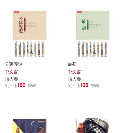
公寓導遊
最初
中文書
中文書
張大春
張大春
180
198
9 折
$
$
200
9 折
$
$
220