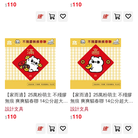
系列共6款 招財進寶
系列共6款 福
110
110
$
$
【家而適】25萬粉萌主 不殘膠
【家而適】25萬粉萌主 不殘膠
無痕 爽爽貓春聯 14公分超大張
無痕 爽爽貓春聯 14公分超大張
2025蛇年春聯 全系列共6款 滿
2025蛇年春聯 全系列共6款 招
設計文具
設計文具
財進寶
110
110
$
$