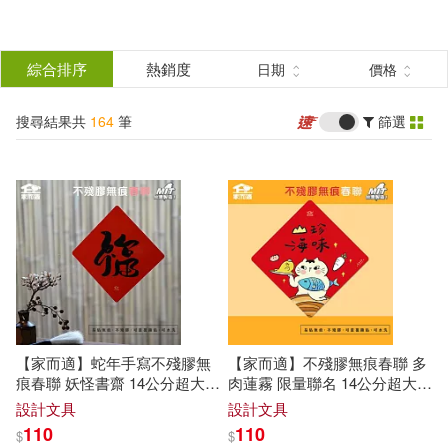
搜
尋
分類
綜合排序
熱銷度
日期
價格
(單選)
結
搜尋結果共
164
筆
篩選
圖書(107)
所有商品(164)
果
影音(3)
設計文具(32)
篩
選
婦幼生活(1)
電子書(9)
展開
作者
(可複選)
有聲書(12)
【家而適】蛇年手寫不殘膠無
【家而適】不殘膠無痕春聯 多
張大春(85)
痕春聯 妖怪書齋 14公分超大張
肉蓮霧 限量聯名 14公分超大張
2025蛇年春聯 全系列共6款 福
2025蛇年春聯 全系列共6款 山
設計文具
設計文具
珍海味
110
110
$
$
素人onlyプラム(3)
張大力(2)