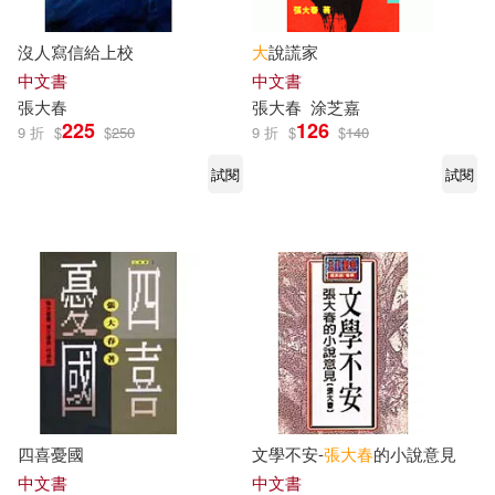
沒人寫信給上校
大
說謊家
中文書
中文書
張大春
張大春
涂芝嘉
225
126
9 折
$
$
250
9 折
$
$
140
試閱
試閱
四喜憂國
文學不安-
張大春
的小說意見
中文書
中文書