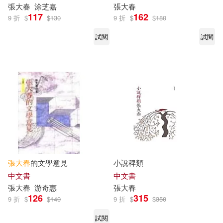
張大春
涂芝嘉
張大春
117
162
9 折
$
$
130
9 折
$
$
180
試閱
試閱
張大春
的文學意見
小說稗類
中文書
中文書
張大春
游奇惠
張大春
126
315
9 折
$
$
140
9 折
$
$
350
試閱