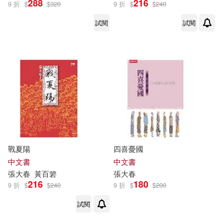
288
216
9 折
$
$
320
9 折
$
$
240
試閱
試閱
戰夏陽
四喜憂國
中文書
中文書
張大春
黃百箬
張大春
216
180
9 折
$
$
240
9 折
$
$
200
試閱