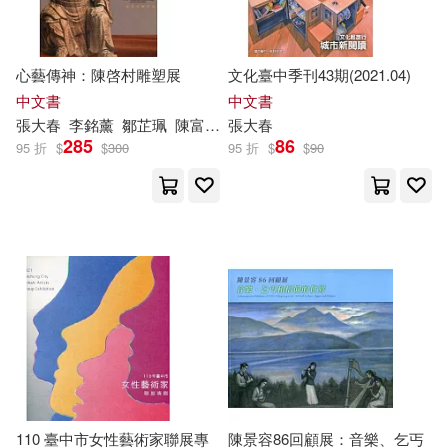
心藝傳神：陳啓村雕塑展
文化臺中季刊43期(2021.04)
中文書
中文書
張大春
李銘薰
鄒芷珮
陳富滿
陳文進
張大春
285
86
95 折
$
$
300
95 折
$
$
90
110 臺中市女性藝術家聯展專
陳景容86回顧展：音樂、乞丐