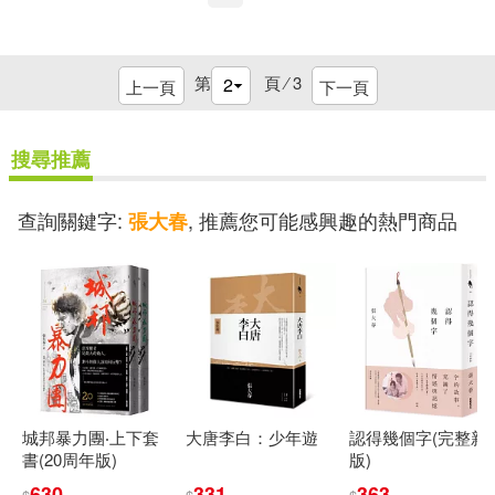
第
頁 ⁄
3
上一頁
下一頁
搜尋推薦
查詢關鍵字:
, 推薦您可能感興趣的熱門商品
張大春
城邦暴力團‧上下套
大唐李白：少年遊
認得幾個字(完整新
書(20周年版)
版)
630
331
363