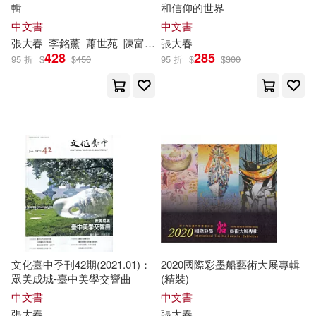
輯
和信仰的世界
中文書
中文書
張大春
李銘薰
蕭世苑
陳富滿
陳文進
張大春
428
285
95 折
$
$
450
95 折
$
$
300
文化臺中季刊42期(2021.01)：
2020國際彩墨船藝術大展專輯
眾美成城-臺中美學交響曲
(精裝)
中文書
中文書
張大春
張大春