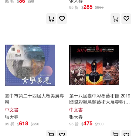
86
張大春
95 折
$
$
90
285
95 折
$
$
300
臺中市第二十四屆大墩美展專
第十八屆臺中彩墨藝術節 2019
輯
國際彩墨鳥類藝術大展專輯(精
裝)
中文書
中文書
張大春
張大春
618
475
95 折
$
$
650
95 折
$
$
500