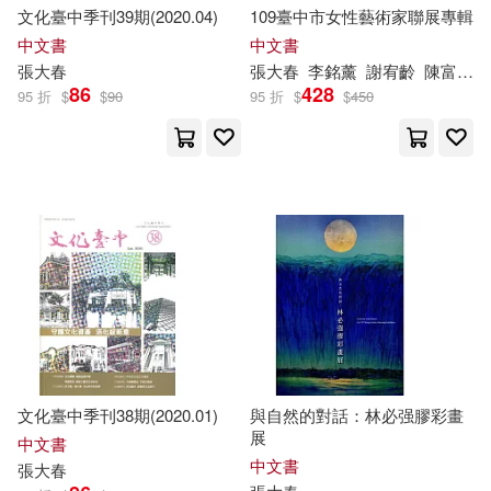
文化臺中季刊39期(2020.04)
109臺中市女性藝術家聯展專輯
中文書
中文書
張大春
張大春
李銘薰
謝宥齡
陳富滿
86
428
95 折
$
$
90
95 折
$
$
450
文化臺中季刊38期(2020.01)
與自然的對話：林必强膠彩畫
展
中文書
中文書
張大春