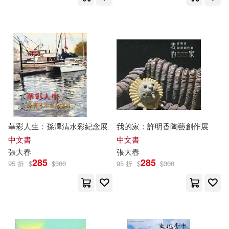
華彩人生：孫澤清水彩紀念展
我的家：許明香陶藝創作展
中文書
中文書
張大春
張大春
285
285
95 折
$
$
300
95 折
$
$
300