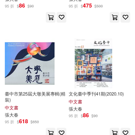
86
475
95 折
$
$
90
95 折
$
$
500
臺中市第25屆大墩美展專輯(精
文化臺中季刊41期(2020.10)
裝)
中文書
中文書
張大春
86
張大春
95 折
$
$
90
618
95 折
$
$
650