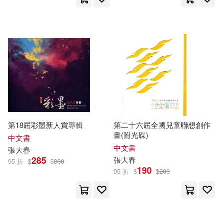
第18屆彩墨新人賞專輯
第二十六屆全國兒童聯想創作
畫(附光碟)
中文書
中文書
張大春
285
張大春
95 折
$
$
300
190
95 折
$
$
200