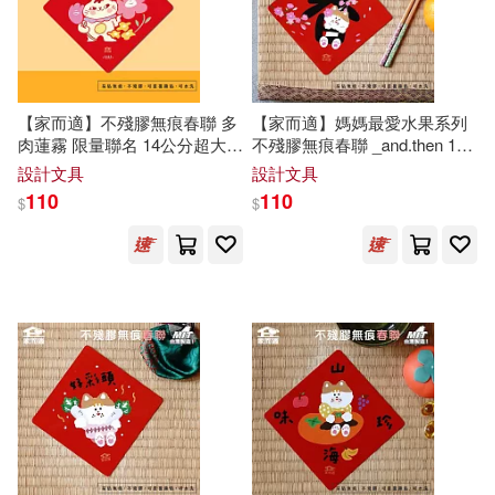
適合平板閱讀(4)
博思智庫(2)
天地出版社(2)
免費電子書(1)
孜孜線上聽(2)
皇冠(2)
【家而適】不殘膠無痕春聯 多
【家而適】媽媽最愛水果系列
肉蓮霧 限量聯名 14公分超大張
不殘膠無痕春聯 _and.then 14
2025蛇年春聯 全系列共6款
春
公分超大張 2025蛇年春聯 全
網路與書出版(2)
線裝書局(2)
設計文具
設計文具
其他
系列共6款
春
(可複選)
110
110
$
$
NEWS98電台(1)
現在可購買商品(102)
中國輕工業出版社(1)
作者/演唱/譯/編/繪(117)
中醫古籍出版社(1)
前衛(1)
價格
-
範圍
天津楊柳青畫社(1)