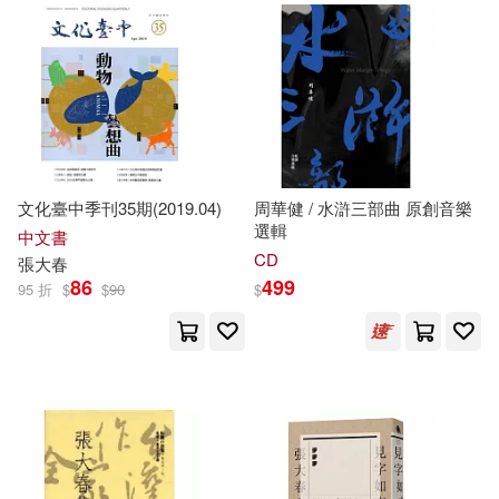
文化臺中季刊35期(2019.04)
周華健 / 水滸三部曲 原創音樂
選輯
中文書
CD
張大春
86
499
95 折
$
$
90
$