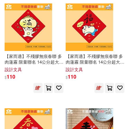
可超商取貨(142)
王國安(1)
石玉崑(1)
遠流(5)
MTEX(3)
可海外宅配(142)
蔡苑妮(1)
蕭淑君(1)
中國海關出版社(3)
可港澳店取(123)
袁淑敏(1)
詹坤艋(1)
九州出版社(3)
【家而適】不殘膠無痕春聯 多
【家而適】不殘膠無痕春聯 多
可新加坡店取(120)
肉蓮霧 限量聯名 14公分超大張
肉蓮霧 限量聯名 14公分超大張
陳妍伶(1)
陳文進(1)
2025蛇年春聯 全系列共6款 滿
2025蛇年春聯 全系列共6款 福
台中市立葫蘆墩文化中心(3)
設計文具
設計文具
可菲律賓店取(123)
110
110
$
$
（清）張大春(1)
廣西師範大學出版社(3)
電子書
(可複選)
海豚出版社(3)
滾石(3)
適合手機平板閱讀(5)
上海人民出版社(2)