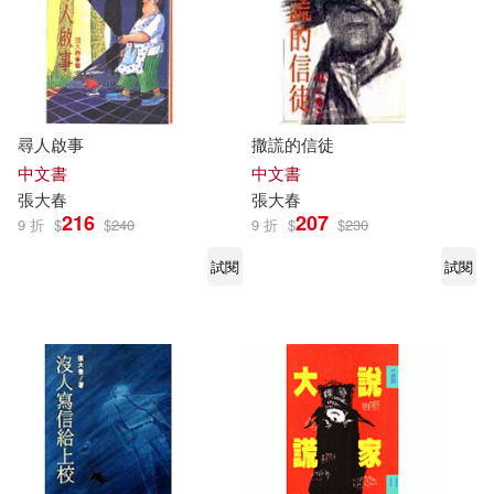
尋人啟事
撒謊的信徒
中文書
中文書
張大春
張大春
216
207
9 折
$
$
240
9 折
$
$
230
試閱
試閱