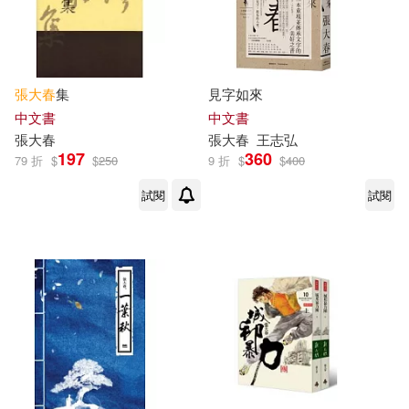
張大春
集
見字如來
中文書
中文書
張大春
張大春
王志弘
197
360
79 折
$
$
250
9 折
$
$
400
試閱
試閱