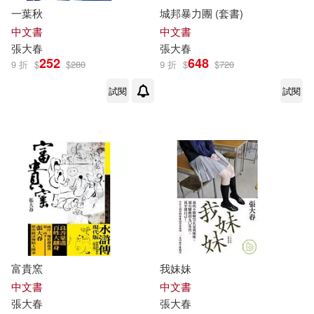
一葉秋
城邦暴力團 (套書)
中文書
中文書
張大春
張大春
252
648
9 折
$
$
280
9 折
$
$
720
試閱
試閱
富貴窯
我妹妹
中文書
中文書
張大春
張大春