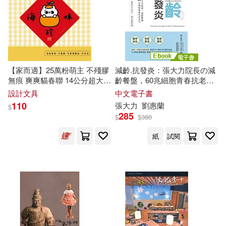
【家而適】25萬粉萌主 不殘膠
減齡.抗發炎：張大力院長の減
無痕 爽爽貓春聯 14公分超大張
齡餐盤，60兆細胞青春抗老活
2025蛇年春聯 全系列共6款 山
力 (電子書)
設計文具
中文電子書
珍海味
110
張大力
劉惠蘭
$
285
$
$
380
紙
試閱