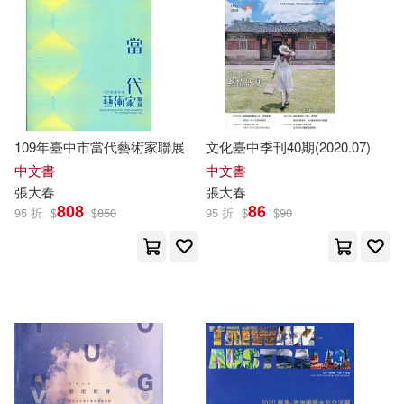
109年臺中市當代藝術家聯展
文化臺中季刊40期(2020.07)
中文書
中文書
張大春
張大春
808
86
95 折
$
$
850
95 折
$
$
90