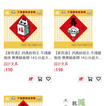
【家而適】25萬粉萌主 不殘膠
【家而適】25萬粉萌主 不殘膠
無痕 爽爽貓春聯 14公分超大張
無痕 爽爽貓春聯 14公分超大張
2025蛇年春聯 全系列共6款 福
2025蛇年春聯 全系列共6款
春
設計文具
設計文具
110
110
$
$