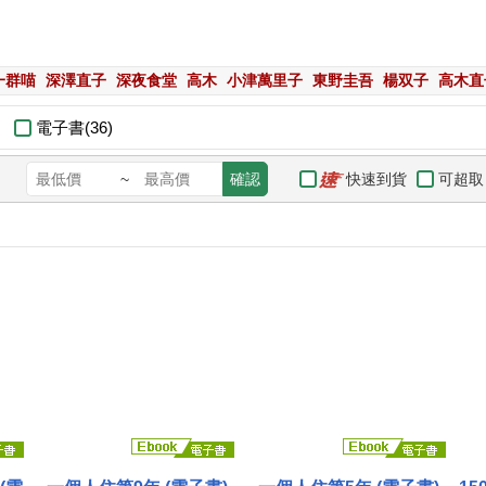
一群喵
深澤直子
深夜食堂
高木
小津萬里子
東野圭吾
楊双子
高木直
電子書(36)
快速到貨
可超取
~
確認