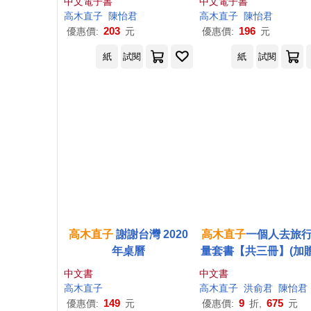
中文電子書
中文電子書
高木直子
陳怡君
高木直子
陳怡君
203
196
優惠價:
元
優惠價:
元
紙
試閱
紙
試閱
高木直子
謝謝台灣 2020
高木直子
一個人去旅行
年桌曆
量套書【共三冊】(加
木直子
限量書盒)
中文書
中文書
高木直子
高木直子
洪俞君
陳怡君
149
9
675
優惠價:
元
優惠價:
折,
元