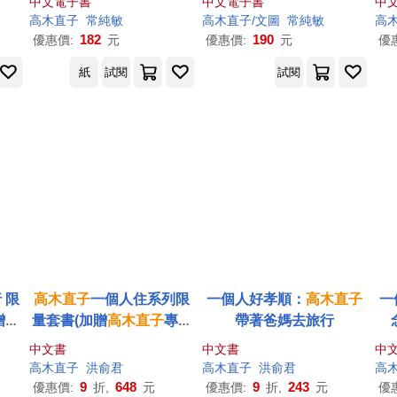
中文電子書
中文電子書
中
高木直子
常純敏
高木直子
/文圖
常純敏
高
182
190
優惠價:
元
優惠價:
元
優
紙
試閱
試閱
 限
高木直子
一個人住系列限
一個人好孝順：
高木直子
一
贈
高
量套書(加贈
高木直子
專屬
帶著爸媽去旅行
帆布袋)
中文書
中文書
中
高木直子
洪俞君
高木直子
洪俞君
高
9
648
9
243
優惠價:
折,
元
優惠價:
折,
元
優