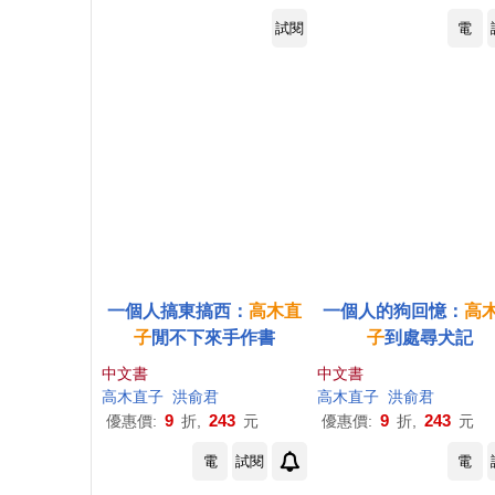
試閱
電
一個人搞東搞西：
高木直
一個人的狗回憶：
高
子
閒不下來手作書
子
到處尋犬記
中文書
中文書
高木直子
洪俞君
高木直子
洪俞君
9
243
9
243
優惠價:
折,
元
優惠價:
折,
元
電
試閱
電