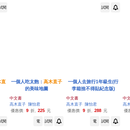
試閱
試閱
木直
一個人吃太飽：
高木直子
一個人去旅行1年級生(行
的美味地圖
李箱捨不得貼紀念版)
中文書
中文書
中
高木直子
陳怡君
高木直子
陳怡君
高
9
225
9
288
優惠價:
折,
元
優惠價:
折,
元
優
試閱
電
試閱
電
試閱