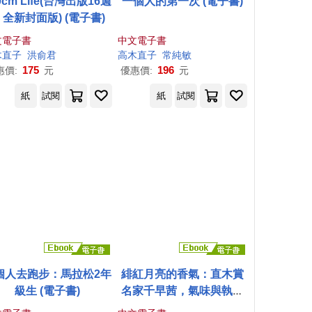
0cm Life(台灣出版16週
一個人的第一次 (電子書)
 全新封面版) (電子書)
文電子書
中文電子書
木直子
洪俞君
高木直子
常純敏
175
196
惠價:
元
優惠價:
元
紙
試閱
紙
試閱
個人去跑步：馬拉松2年
緋紅月亮的香氣：直木賞
級生 (電子書)
名家千早茜，氣味與執念
的最高傑作! (電子書)