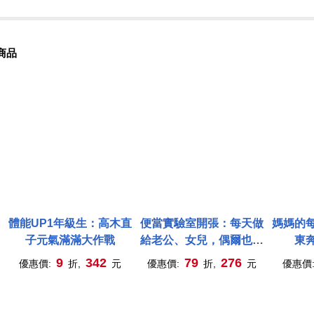
商品
體能UP1年級生：高木直
便當實驗室開張：每天做
媽媽的
子元氣滿滿大作戰
給老公、女兒，偶爾也自
東
己吃
9
342
79
276
優惠價:
折,
元
優惠價:
折,
元
優惠價