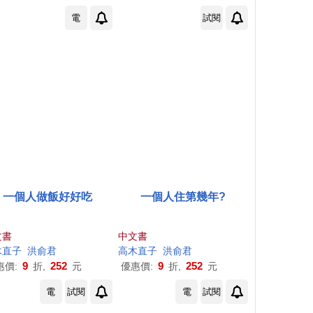
電
試閱
一個人做飯好好吃
一個人住第幾年?
文書
中文書
木直子
洪俞君
高木直子
洪俞君
9
252
9
252
惠價:
折,
元
優惠價:
折,
元
電
試閱
電
試閱