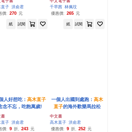
文電子書
中文電子書
木直子
洪俞君
千早茜
林佩玟
270
265
惠價:
元
優惠價:
元
紙
試閱
紙
試閱
個人好想吃：
高木直子
一個人出國到處跑：
高木
念念不忘，吃飽萬歲!
直子
的海外歡樂馬拉松
文書
中文書
木直子
洪俞君
高木直子
洪俞君
9
243
9
252
惠價:
折,
元
優惠價:
折,
元