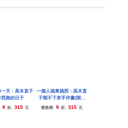
每一天：高木直子
一個人搞東搞西：高木直
奔西跑的日子
子閒不下來手作書(閒不
下來時間規畫本)
9
315
9
315
:
折,
元
優惠價:
折,
元