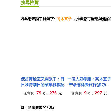
搜尋推薦
因為您查詢了關鍵字:
高木直子
，推薦您可能感興趣的
便當實驗室又開張了：日
一個人好孝順：高木直子
日和特別日的菜單挑戰記
帶著爸媽去旅行(多功能
收納票夾贈品版)
79
276
9
297
優惠價:
折,
元
優惠價:
折,
元
您可能感興趣的活動