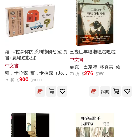
Hoyt(2)
Kenlynn Dorothy(2)
現在可購買商品(74)
Kenneth/ Klassen(2)
作者/演唱/譯/編/繪(57)
Lemony/ Klassen(2)
Raffi(2)
雍.卡拉森你的系列禮物盒(硬頁
三隻山羊嘎啦嘎啦嘎啦
價格
-
書+農場遊戲組)
範圍
中文書
Sara/ Klassen(2)
Sarah(2)
中文書
麥克．巴奈特
林真美
雍．卡拉森（
276
雍．卡拉森
雍．卡拉森（
Jon
Klassen
）
79 折
$
$
350
900
Scott(2)
Snicket(2)
75 折
$
$
1200
試閱
Heather(1)
Jon (ILT)/ Guhl(1)
Jon (ILT)/ Mlawer(1)
Jon/ Klassen(1)
Kooser(1)