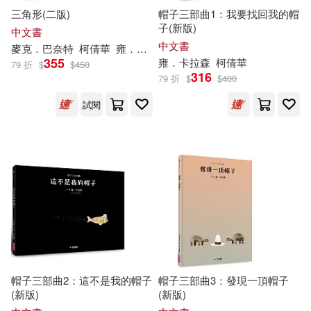
三角形(二版)
帽子三部曲1：我要找回我的帽
肯尼斯‧歐珀(1)
子(新版)
中文書
中文書
麥克．巴奈特
柯倩華
雍．卡拉森（
Jon
Klassen
）
355
雍．卡拉森
柯倩華
79 折
$
$
450
雷蒙尼．史尼奇(1)
316
79 折
$
$
400
試閱
麥克‧巴奈特(1)
帽子三部曲2：這不是我的帽子
帽子三部曲3：發現一頂帽子
(新版)
(新版)