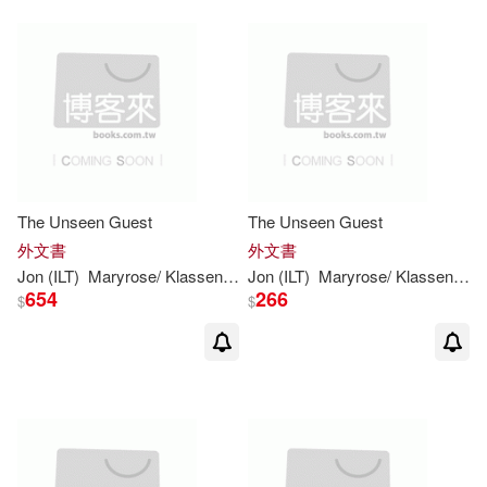
The Unseen Guest
The Unseen Guest
外文書
外文書
Jon
(ILT)
Maryrose/
Klassen
Wood
Jon
(ILT)
Maryrose/
Klassen
Wo
654
266
$
$