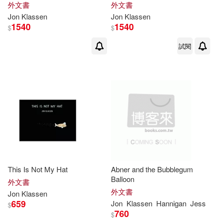
外文書
外文書
Jon
Klassen
Jon
Klassen
1540
1540
$
$
試閱
This Is Not My Hat
Abner and the Bubblegum
Balloon
外文書
外文書
Jon
Klassen
659
Jon
Klassen
Hannigan
Jess
$
760
$