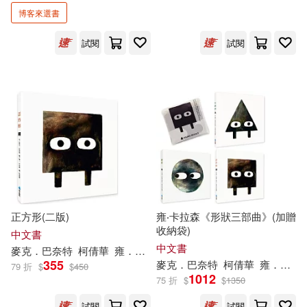
博客來選書
Mac Barnett(14)
試閱
試閱
出版社
(可複選)
雍．卡拉森(14)
Amy(12)
Ingram(100)
Pennypacker(12)
Walker Books Ltd.(29)
Timberlake(12)
親子天下(11)
展開
Maryrose/ Klassen(11)
正方形(二版)
雍‧卡拉森《形狀三部曲》(加贈
上誼文化公司(5)
維京(5)
收納袋)
配送方式
中文書
(可複選)
Wood(11)
Sara(10)
中文書
麥克．巴奈特
柯倩華
雍．卡拉森（
Jon
Klassen
）
Harpercollins Childrens Books(3)
355
麥克．巴奈特
柯倩華
雍．卡拉森（
79 折
$
$
450
1012
可超商取貨(166)
75 折
$
$
1350
Mac/ Klassen(9)
Harper Collins USA(2)
試閱
試閱