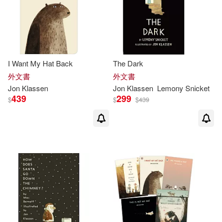
I Want My Hat Back
The Dark
外文書
外文書
Jon
Klassen
Jon
Klassen
Lemony Snicket
439
299
$
$
$
439