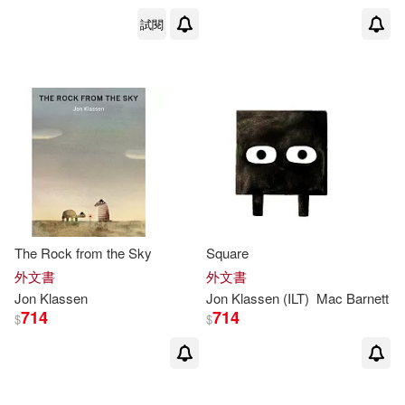
試閱
The Rock from the Sky
Square
外文書
外文書
Jon
Klassen
Jon
Klassen
(ILT)
Mac Barnett
714
714
$
$