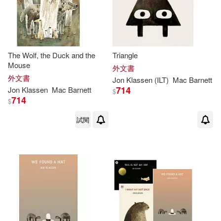
The Wolf, the Duck and the
Triangle
Mouse
外文書
外文書
Jon
Klassen
(ILT)
Mac Barnett
714
Jon
Klassen
Mac Barnett
$
714
$
試閱