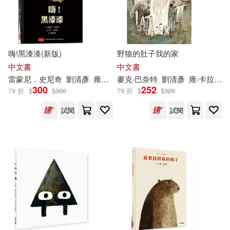
Lemony Snicket(1)
嗨!黑漆漆(新版)
野狼的肚子我的家
Mercedes (TRN)(1)
中文書
中文書
雷蒙尼．史尼奇
劉清彥
雍．卡拉森（
麥克‧巴奈特
Jon
Klassen
劉清彥
）
雍‧卡拉森（
300
252
Patterson(1)
79 折
$
$
380
79 折
$
$
320
試閱
試閱
Sara Pennypacker/ Jon Klassen (IL
T)(1)
Ted Kooser(1)
Ted/ Klassen(1)
Teresa (TRN)(1)