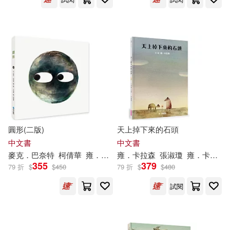
可海外宅配(166)
麥克．巴奈特(8)
Turtleback Books(2)
可港澳店取(160)
Jon Klassen (ILT)(5)
小天下(2)
Balzer & Bray(1)
可新加坡店取(160)
Oppel(5)
Beascoa Ediciones(1)
可菲律賓店取(160)
Cameron MacKenzie(4)
Hodder&Stoughton(1)
圓形(二版)
天上掉下來的石頭
中文書
中文書
Walser(4)
Jenni(3)
上市日期
(可複選)
Oceano De Mexico(1)
麥克．巴奈特
柯倩華
雍．卡拉森（
雍．卡拉森
Jon
Klassen
張淑瓊
）
雍．卡拉森（
355
379
79 折
$
$
450
79 折
$
$
480
Kenneth(3)
Nakken(3)
一個月內上市新品(1)
博客來網路書店(1)
試閱
Angela(2)
Delicate(2)
博識圖書(1)
聯經出版公司(1)
其他
(可複選)