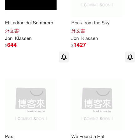
El Ladrón del Sombrero
Rock from the Sky
外文書
外文書
Jon
Klassen
Jon
Klassen
644
1427
$
$
Pax
We Found a Hat