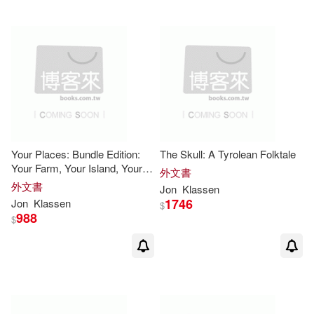
Your Places: Bundle Edition:
The Skull: A Tyrolean Folktale
Your Farm, Your Island, Your
外文書
Forest
外文書
Jon
Klassen
1746
Jon
Klassen
$
988
$