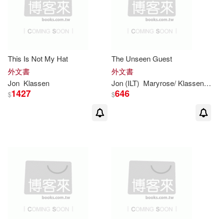
This Is Not My Hat
The Unseen Guest
外文書
外文書
Jon
Klassen
Jon
(ILT)
Maryrose/
Klassen
Wo
1427
646
$
$