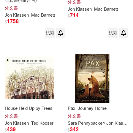
外文書
外文書
Jon
Klassen
Mac Barnett
714
Jon
Klassen
Mac Barnett
$
1758
$
試閱
試閱
House Held Up by Trees
Pax, Journey Home
外文書
外文書
Jon
Klassen
Ted Kooser
Sara Pennypacker/
Jon
Klassen
(
439
342
$
$