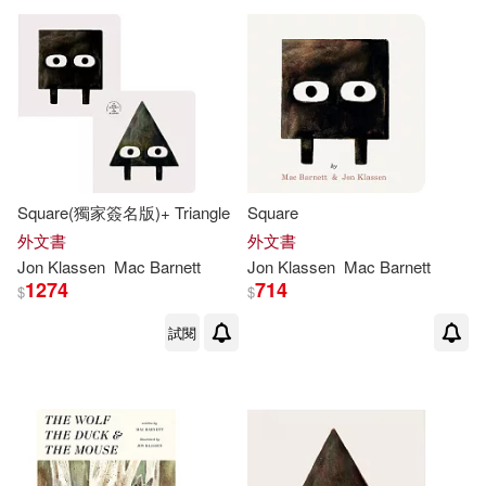
Square(獨家簽名版)+ Triangle
Square
外文書
外文書
Jon
Klassen
Mac Barnett
Jon
Klassen
Mac Barnett
1274
714
$
$
試閱