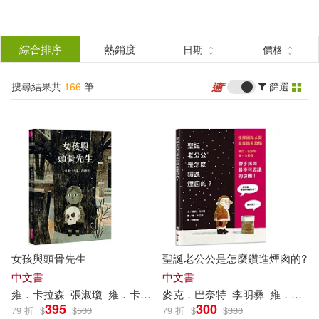
搜
尋
分類
綜合排序
熱銷度
日期
價格
(單選)
結
搜尋結果共
166
筆
篩選
圖書(166)
所有商品(166)
果
展開
篩
選
作者
(可複選)
Klassen(31)
Jon(30)
女孩與頭骨先生
聖誕老公公是怎麼鑽進煙囪的?
Jon (ILT)(26)
Barnett(25)
中文書
中文書
雍．卡拉森
張淑瓊
雍．卡拉森（
麥克．巴奈特
Jon
Klassen
）
李明彝
雍．卡拉森（
395
300
79 折
$
$
500
79 折
$
$
380
Jon Klassen(24)
Mac(16)
展開