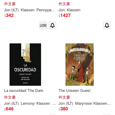
外文書
外文書
Jon
(ILT)
Klassen
Pennypacker
Jon
Sara
Klassen
342
1427
$
$
試閱
La oscuridad/ The Dark
The Unseen Guest
外文書
外文書
Jon
(ILT)
Lemony/
Klassen
Snicket
Jon
(ILT)
Maryrose/
Klassen
Wo
646
380
$
$