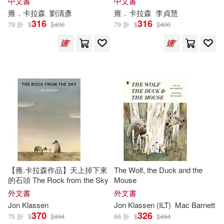
中文書
中文書
雍．卡拉森
劉清彥
雍．卡拉森
李貞慧
316
316
79 折
$
$
400
79 折
$
$
400
【雍.卡拉森作品】天上掉下來
The Wolf, the Duck and the
的石頭 The Rock from the Sky
Mouse
外文書
外文書
Jon
Klassen
Jon
Klassen
(ILT)
Mac Barnett
370
326
75 折
$
$
494
66 折
$
$
494