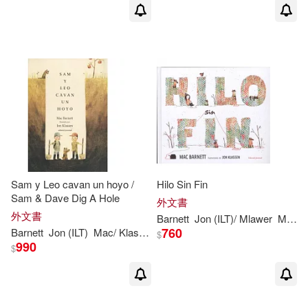
Sam y Leo cavan un hoyo /
Hilo Sin Fin
Sam & Dave Dig A Hole
外文書
外文書
Barnett
Jon
(ILT)/ Mlawer
Mac/
760
Barnett
Jon
(ILT)
Mac/
Klassen
$
990
$