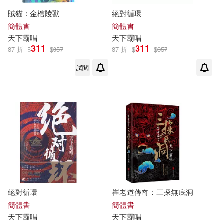
群言出版社(1)
麥田(1)
賊貓：金棺陵獸
絕對循環
簡體書
簡體書
天下
霸
唱
天下
霸
唱
311
311
87 折
$
$
357
87 折
$
$
357
試閱
絕對循環
崔老道傳奇：三探無底洞
簡體書
簡體書
天下
霸
唱
天下
霸
唱