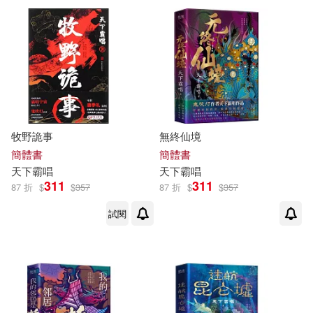
天津人民出版社(10)
配送方式
(可複選)
湖南文藝出版社(9)
可超商取貨(127)
中國計量出版社(3)
可海外宅配(127)
作家出版社(3)
金城出版社(3)
牧野詭事
無終仙境
可港澳店取(125)
簡體書
簡體書
天下
霸
唱
天下
霸
唱
中國文聯出版社(2)
311
311
可新加坡店取(125)
87 折
$
$
357
87 折
$
$
357
新世界出版社(2)
試閱
可菲律賓店取(125)
江西教育出版社(2)
電子書
(可複選)
上海文藝出版社(1)