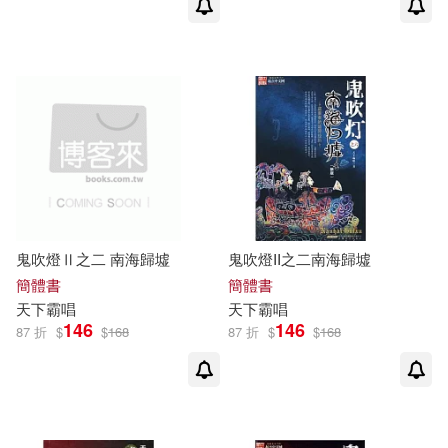
鬼吹燈Ⅱ之二 南海歸墟
鬼吹燈II之二南海歸墟
簡體書
簡體書
天下
霸
唱
天下
霸
唱
146
146
87 折
$
$
168
87 折
$
$
168