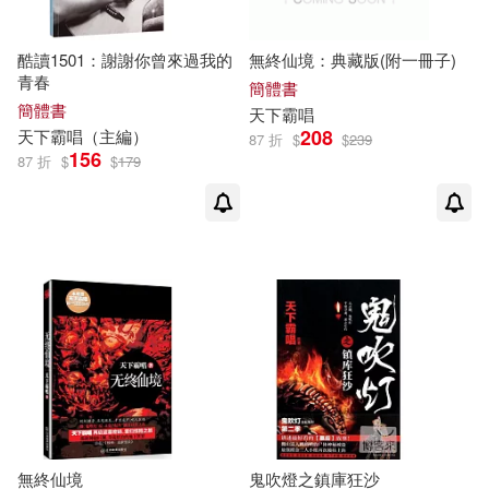
酷讀1501：謝謝你曾來過我的
無終仙境：典藏版(附一冊子)
青春
簡體書
簡體書
天下
霸
唱
208
天下
霸
唱
（主編）
87 折
$
$
239
156
87 折
$
$
179
無終仙境
鬼吹燈之鎮庫狂沙