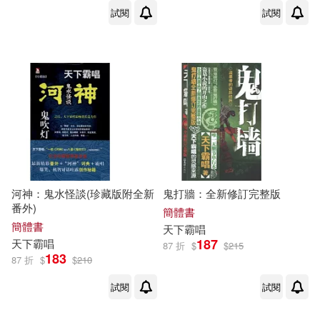
試閱
試閱
河神：鬼水怪談(珍藏版附全新
鬼打牆：全新修訂完整版
番外)
簡體書
簡體書
天下
霸
唱
187
天下
霸
唱
87 折
$
$
215
183
87 折
$
$
210
試閱
試閱