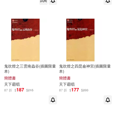
試閱
鬼吹燈之三雲南蟲谷(插圖限量
鬼吹燈之四昆侖神宮(插圖限量
本)
本)
簡體書
簡體書
天下
霸
唱
天下
霸
唱
187
177
87 折
$
$
215
87 折
$
$
203