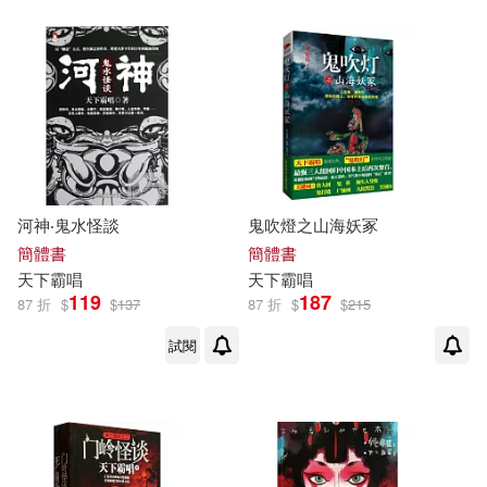
河神‧鬼水怪談
鬼吹燈之山海妖冢
簡體書
簡體書
天下
霸
唱
天下
霸
唱
119
187
87 折
$
$
137
87 折
$
$
215
試閱