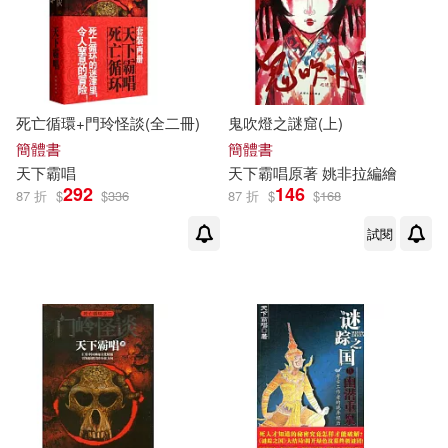
死亡循環+門玲怪談(全二冊)
鬼吹燈之謎窟(上)
簡體書
簡體書
天下
霸
唱
天下
霸
唱
原著 姚非拉編繪
292
146
87 折
$
$
336
87 折
$
$
168
試閱