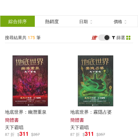
搜
尋
分類
綜合排序
熱銷度
日期
價格
(單選)
結
搜尋結果共
175
筆
篩選
圖書(127)
所有商品(175)
果
電子書(48)
篩
選
展開
作者
(可複選)
地底世界：幽潛重泉
地底世界：霧隱占婆
天下霸唱(173)
御定六壬(17)
簡體書
簡體書
天下
霸
唱
天下
霸
唱
311
311
87 折
$
$
357
87 折
$
$
357
禦定六壬(5)
北嶺鬼盜(2)