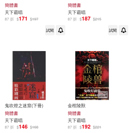
簡體書
簡體書
天下
霸
唱
天下
霸
唱
171
187
87 折
$
$
197
87 折
$
$
215
試閱
試閱
鬼吹燈之迷窟(下冊)
金棺陵獸
簡體書
簡體書
天下
霸
唱
天下
霸
唱
146
192
87 折
$
$
168
87 折
$
$
221