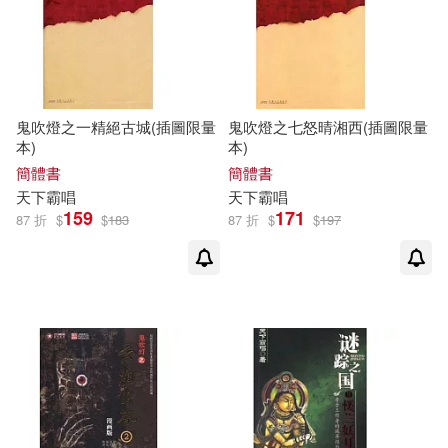
鬼吹燈之一精絕古城(插圖限量
鬼吹燈之七怒晴湘西(插圖限量
本)
本)
簡體書
簡體書
天下
霸
唱
天下
霸
唱
159
171
87 折
$
$
183
87 折
$
$
197