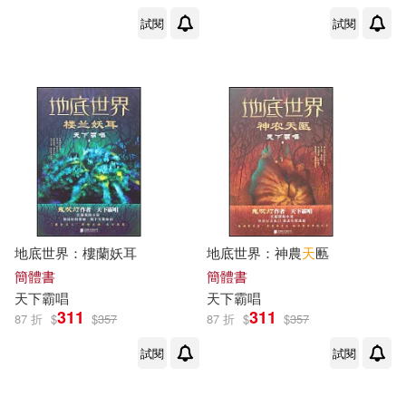
試閱
試閱
天下霸唱原著 姚非拉編繪(1)
天下霸唱（主編）(1)
出版社
(可複選)
新華先鋒(48)
普天出版社(25)
地底世界：樓蘭妖耳
地底世界：神農
天
匭
簡體書
簡體書
高寶(24)
安徽文藝出版社(19)
天下
霸
唱
天下
霸
唱
311
311
87 折
$
$
357
87 折
$
$
357
北京聯合出版公司(14)
展開
試閱
試閱