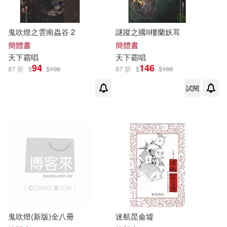
鬼吹燈之雲南蟲谷 2
謎蹤之國II樓蘭妖耳
簡體書
簡體書
天下
霸
唱
天下
霸
唱
94
146
87 折
$
$
108
87 折
$
$
168
試閱
鬼吹燈(新版)全八冊
迷航昆侖墟