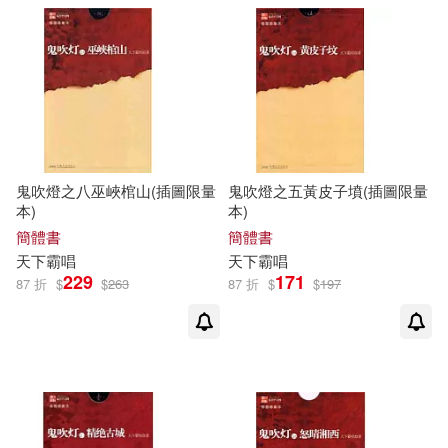
鬼吹燈之八巫峽棺山(插圖限量
鬼吹燈之五黃皮子墳(插圖限量
本)
本)
簡體書
簡體書
天下
霸
唱
天下
霸
唱
229
171
87 折
$
$
263
87 折
$
$
197