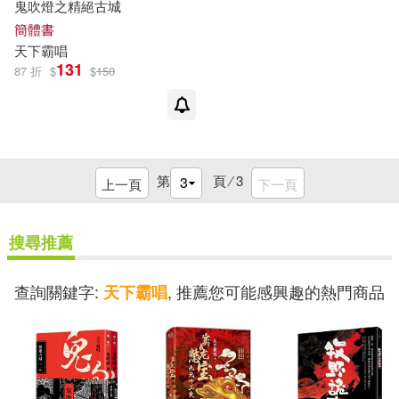
鬼吹燈之精絕古城
簡體書
天下
霸
唱
131
87 折
$
$
150
第
頁 ⁄
3
上一頁
下一頁
搜尋推薦
查詢關鍵字:
, 推薦您可能感興趣的熱門商品
天下霸唱