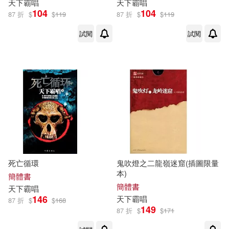
天下
霸
唱
天下
霸
唱
104
104
87 折
$
$
119
87 折
$
$
119
試閱
試閱
死亡循環
鬼吹燈之二龍嶺迷窟(插圖限量
本)
簡體書
簡體書
天下
霸
唱
146
天下
霸
唱
87 折
$
$
168
149
87 折
$
$
171