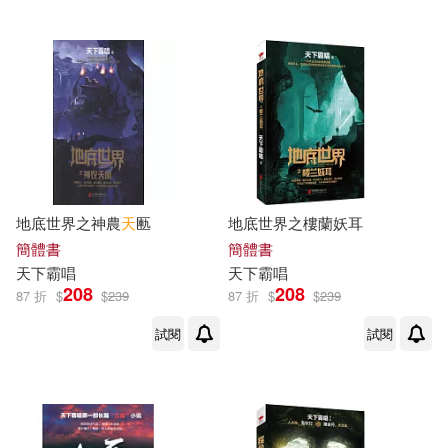
地底世界之神農
天
匭
地底世界之樓蘭妖耳
簡體書
簡體書
天下
霸
唱
天下
霸
唱
208
208
87 折
$
$
239
87 折
$
$
239
試閱
試閱