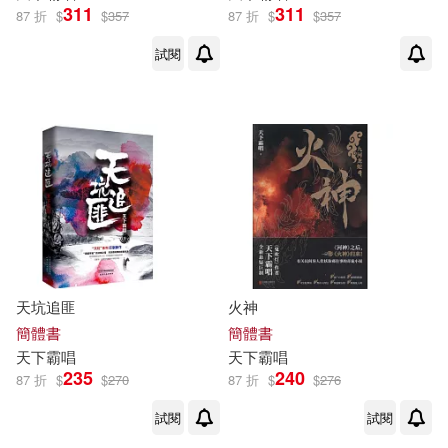
311
311
87 折
$
$
357
87 折
$
$
357
試閱
天坑追匪
火神
簡體書
簡體書
天下
霸
唱
天下
霸
唱
235
240
87 折
$
$
270
87 折
$
$
276
試閱
試閱