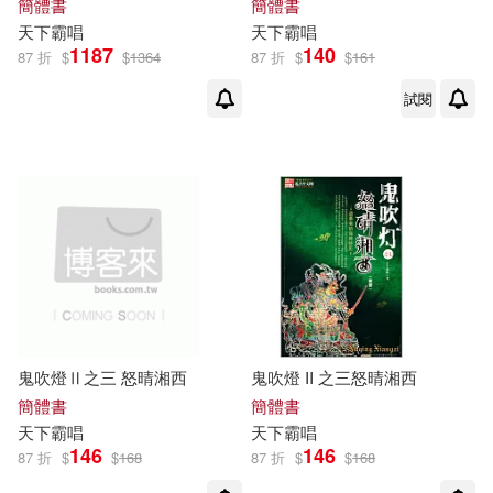
簡體書
簡體書
天下
霸
唱
天下
霸
唱
1187
140
87 折
$
$
1364
87 折
$
$
161
試閱
鬼吹燈Ⅱ之三 怒晴湘西
鬼吹燈 II 之三怒晴湘西
簡體書
簡體書
天下
霸
唱
天下
霸
唱
146
146
87 折
$
$
168
87 折
$
$
168