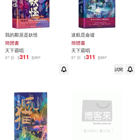
適合手機平板閱讀(48)
中國少年兒童出版社(1)
光明日報出版社(1)
我的鄰居是妖怪
迷航昆侖墟
其他
(可複選)
簡體書
簡體書
天下
霸
唱
天下
霸
唱
北方文藝出版社(1)
311
311
現在可購買商品(73)
87 折
$
$
357
87 折
$
$
357
試閱
天津楊柳青畫社(1)
作者/演唱/譯/編/繪(175)
安徽人民出版社(1)
價格
-
範圍
文匯出版社(1)
橙實文化(1)
百花洲文藝出版社(1)