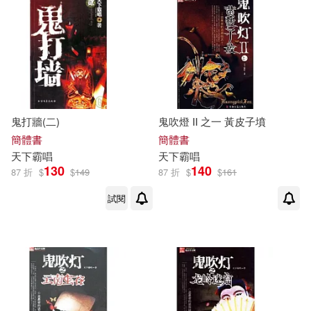
鬼打牆(二)
鬼吹燈 II 之一 黃皮子墳
簡體書
簡體書
天下
霸
唱
天下
霸
唱
130
140
87 折
$
$
149
87 折
$
$
161
試閱