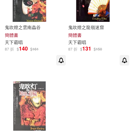
鬼吹燈之雲南蟲谷
鬼吹燈之龍嶺迷窟
簡體書
簡體書
天下
霸
唱
天下
霸
唱
140
131
87 折
$
$
161
87 折
$
$
150