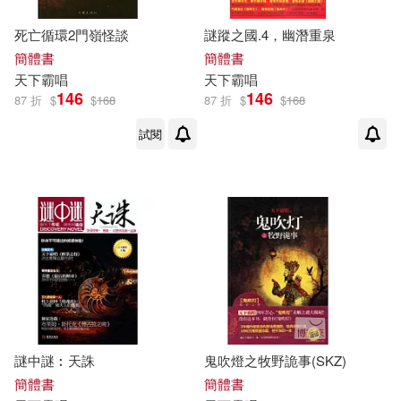
死亡循環2門嶺怪談
謎蹤之國.4，幽潛重泉
簡體書
簡體書
天下
霸
唱
天下
霸
唱
146
146
87 折
$
$
168
87 折
$
$
168
試閱
謎中謎︰天誅
鬼吹燈之牧野詭事(SKZ)
簡體書
簡體書