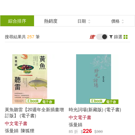
搜
尋
分類
綜合排序
熱銷度
日期
價格
(單選)
結
搜尋結果共
257
筆
篩選
圖書(181)
所有商品(257)
果
影音(5)
電子書(66)
篩
選
有聲書(5)
展開
作者
(可複選)
黃魚聽雷【20週年全新插畫增
時光詞場(新藏版) (電子書)
張曼娟(238)
孫梓評(17)
訂版】 (電子書)
中文電子書
中文電子書
張曼娟
226
張曼娟
陳狐狸
85 折
$
$
380
高培耘(17)
黃羿瓅(17)