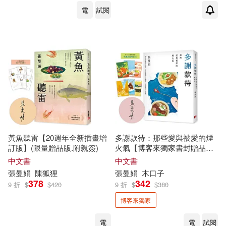
電
試閱
黃魚聽雷【20週年全新插畫增
多謝款待：那些愛與被愛的煙
訂版】(限量贈品版.附親簽)
火氣【博客來獨家書封贈品版.
附親簽】
中文書
中文書
張曼娟
陳狐狸
張曼娟
木口子
378
342
9 折
$
$
420
9 折
$
$
380
博客來獨家
電
電
試閱