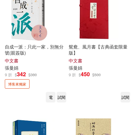
自成一派：只此一家，別無分
鴛鴦、風月書【古典函套限量
號(親簽版)
版】
中文書
中文書
張曼娟
張曼娟
342
450
9 折
$
$
380
9 折
$
$
500
博客來獨家
電
試閱
試閱