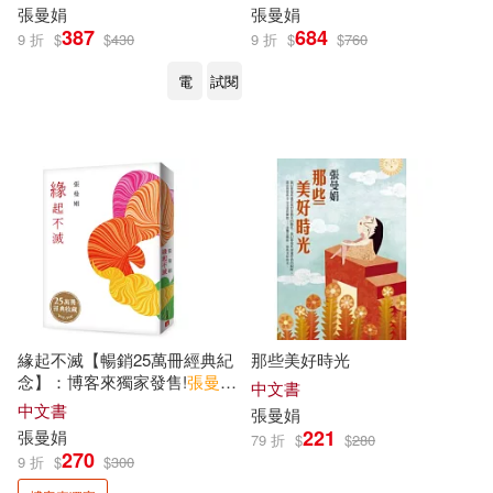
張曼娟
張曼娟
387
684
9 折
$
$
430
9 折
$
$
760
電
試閱
緣起不滅【暢銷25萬冊經典紀
那些美好時光
念】：博客來獨家發售!
張曼娟
中文書
親手加蓋「緣起不滅」紀念章
中文書
張曼娟
限量精裝版!
221
張曼娟
79 折
$
$
280
270
9 折
$
$
300