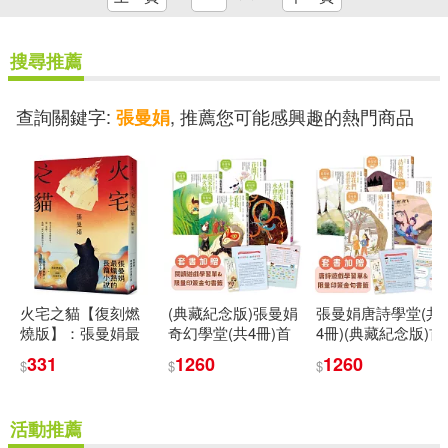
搜尋推薦
查詢關鍵字:
, 推薦您可能感興趣的熱門商品
張曼娟
火宅之貓【復刻燃
(典藏紀念版)張曼娟
張曼娟唐詩學堂(共
燒版】：張曼娟最
奇幻學堂(共4冊)首
4冊)(典藏紀念版)首
熾熱的長篇小說
批限量附贈印簽金
批限量附贈印簽金
331
1260
1260
$
$
$
句書籤&導讀學習單
句書籤&導讀學習單
活動推薦