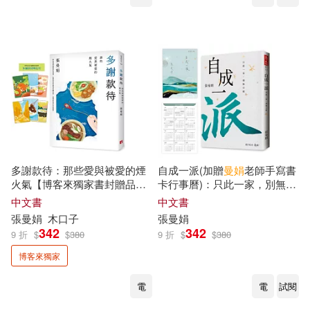
多謝款待：那些愛與被愛的煙
自成一派(加贈
曼
娟
老師手寫書
火氣【博客來獨家書封贈品
卡行事曆)：只此一家，別無分
版】
號
中文書
中文書
張曼娟
木口子
張曼娟
342
342
9 折
$
$
380
9 折
$
$
380
博客來獨家
電
電
試閱