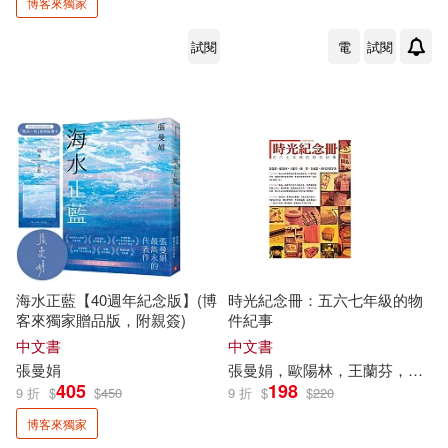
博客來獨家
試閱
電
試閱
海水正藍【40週年紀念版】(博
時光紀念冊：五六七年級的物
客來獨家贈品版，附親簽)
件紀事
中文書
中文書
張曼娟
張曼娟
，歐陽林，王蘭芬，陳雪，谷淑
405
198
9 折
$
$
450
9 折
$
$
220
博客來獨家