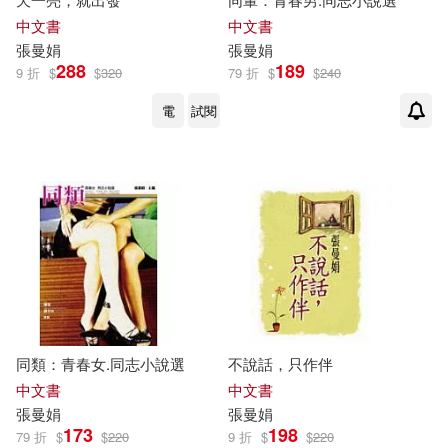
中文書
中文書
張曼娟
張曼娟
288
189
9 折
$
$
320
79 折
$
$
240
電
試閱
同類：青春女.同志小說選
不說話，只作伴
中文書
中文書
張曼娟
張曼娟
173
198
79 折
$
$
220
9 折
$
$
220