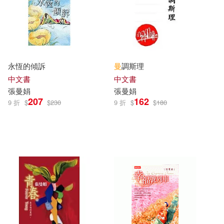
永恆的傾訴
曼
調斯理
中文書
中文書
張曼娟
張曼娟
207
162
9 折
$
$
230
9 折
$
$
180