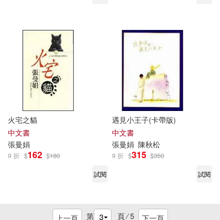
火宅之貓
遇見小王子(卡帶版)
中文書
中文書
張曼娟
張曼娟
陳秋松
162
315
9 折
$
$
180
9 折
$
$
350
試閱
試閱
第
頁 ⁄
5
上一頁
下一頁