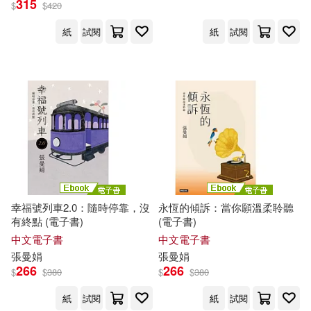
315
$
$
420
紙
試閱
紙
試閱
張維中(16)
展開
契訶夫（Anton P. Chekhov，1860-
1904）(4)
出版社
(可複選)
奧‧亨利（O. Henry，1862-1910）
(4)
皇冠(81)
麥田(61)
奧斯卡．王爾德（Oscar Wilde，18
54-1900）(4)
親子天下(51)
天下文化(13)
艾娃‧伊蘭 Eva Eland(3)
幸福號列車2.0：隨時停靠，沒
永恆的傾訴：當你願溫柔聆聽
有終點 (電子書)
(電子書)
時報出版(10)
中信出版社(6)
展開
中文電子書
中文電子書
芥川龍之介（Akutagawa Ryūnosu
張曼娟
張曼娟
ke ，1892-1927）(2)
九州出版社(4)
266
266
$
$
380
$
$
380
配送方式
(可複選)
芥川龍之介（Akutagawa Ryūnosu
ke，1892-1927）(2)
紙
試閱
紙
試閱
安徽少年兒童出版社(4)