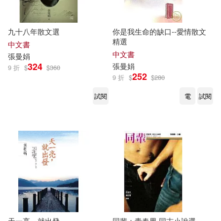
九十八年散文選
你是我生命的缺口--愛情散文
精選
中文書
中文書
張曼娟
324
張曼娟
9 折
$
$
360
252
9 折
$
$
280
試閱
電
試閱
天一亮，就出發
同輩：青春男.同志小說選