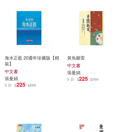
海水正藍 20週年珍藏版【精
黃魚聽雷
裝】
中文書
中文書
張曼娟
225
張曼娟
9 折
$
$
250
225
9 折
$
$
250