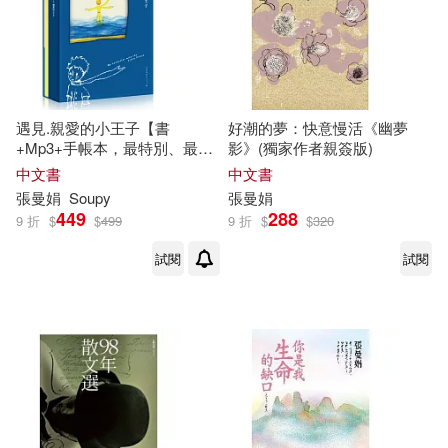
遇見.親愛的小王子【書
好潮的夢：快意慢活《幽夢
+Mp3+手帳本，最特別、最感
影》(獨家作者親簽版)
動的永久珍藏版】
中文書
中文書
張曼娟
Soupy
張曼娟
449
288
9 折
$
$
499
9 折
$
$
320
試閱
試閱