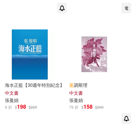
電
海水正藍【30週年特別紀念】
曼
調斯理
中文書
中文書
張曼娟
張曼娟
198
158
9 折
$
$
220
79 折
$
$
200