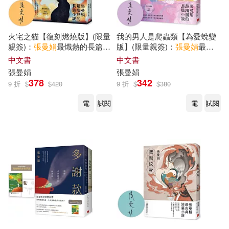
火宅之貓【復刻燃燒版】(限量
我的男人是爬蟲類【為愛蛻變
親簽)：
張曼娟
最熾熱的長篇小
版】(限量親簽)：
張曼娟
最瑰
說
麗的長篇小說
中文書
中文書
張曼娟
張曼娟
378
342
9 折
$
$
420
9 折
$
$
380
電
試閱
電
試閱