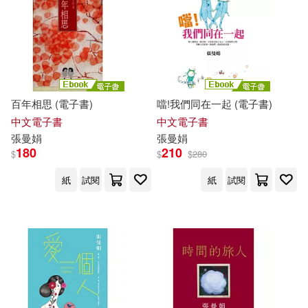
李悅心(1)
李欣縈(1)
適合平板閱讀(4)
原點(1)
圓神(1)
柯華葳(1)
楊佳嫻(1)
大地出版社(1)
幼獅文化(1)
其他
(可複選)
楊唯(1)
楊照(1)
百年相思 (電子書)
噹!我們同在一起 (電子書)
愛播聽書FM(1)
現在可購買商品(140)
中文電子書
中文電子書
紫石作坊(1)
蔡盈盈(1)
張曼娟
張曼娟
文化藝術出版社(1)
文經社(1)
180
210
$
$
$
280
作者/演唱/譯/編/繪(241)
馮夢龍(1)
鯨向海等(1)
紙
試閱
紙
試閱
新星出版社(1)
價格
-
範圍
網路與書出版(1)
長江文藝出版社(1)