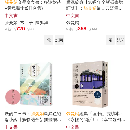
張曼娟
文學宴套書：多謝款待
鴛鴦紋身【30週年全新插畫增
+黃魚聽雷(2冊合售)
訂版】：
張曼娟
最古典短篇小
說(親筆簽名版)
中文書
中文書
張曼娟
木口子
陳狐狸
張曼娟
720
359
9 折
$
$
800
9 折
$
$
399
電
試閱
電
試閱
妖的二三事：
張曼娟
最異色短
張曼娟
經典「理.悟」雙讀本：
篇小說【妖物誌全新插畫增訂
《永恆的傾訴》+《幸福號列車
版】(親筆簽名版)
2.0 》【首刷限量親簽套書】
中文書
中文書