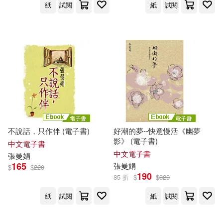
紙
試閱
紙
試閱
不說話，只作伴 (電子書)
好潮的夢--快意慢活《幽夢
影》 (電子書)
中文電子書
中文電子書
張曼娟
165
張曼娟
$
$
220
190
85 折
$
$
320
紙
試閱
紙
試閱