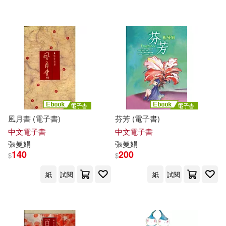
可超商取貨(186)
三毛(1)
九把刀(1)
中國廣播(3)
孜孜線上聽(3)
可海外宅配(186)
余光中(1)
侯文詠(1)
水滴文化(3)
可港澳店取(184)
劉克襄(1)
呂勤(1)
新傳媒股份有限公司(2)
可新加坡店取(181)
姜旭(1)
廖玉蕙(1)
風月書 (電子書)
芬芳 (電子書)
遠流(2)
九歌(1)
可菲律賓店取(185)
中文電子書
中文電子書
張曼娟等(1)
張曼娟
張曼娟
人民文學出版社(1)
140
200
$
$
張曼娟（主編）(1)
電子書
紙
試閱
紙
試閱
(可複選)
元尊文化(1)
張曼娟，歐陽林，王蘭芬，陳雪，
谷淑娟，孫梓評等(1)
適合手機平板閱讀(62)
北京理工大學出版社(1)