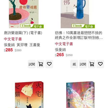
唐詩樂遊園(下) (電子書)
彷彿：10萬書迷最戀戀不捨的
經典之作全新增訂版!特別收錄
中文電子書
從未結集的短篇小說〈立春之
中文電子書
張曼娟
黃羿瓅
王書
曼
前，最冷的一天〉! (電子書)
285
張曼娟
$
$
380
265
$
$
350
試閱
紙
試閱