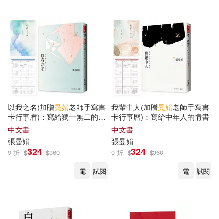
以我之名(加贈
曼
娟
老師手寫書
我輩中人(加贈
曼
娟
老師手寫書
卡行事曆)：寫給獨一無二的自
卡行事曆)：寫給中年人的情書
己
中文書
中文書
張曼娟
張曼娟
324
324
9 折
$
$
360
9 折
$
$
360
電
試閱
電
試閱