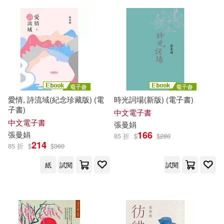
愛情, 詩流域(紀念珍藏版) (電
時光詞場(新版) (電子書)
子書)
中文電子書
中文電子書
張曼娟
166
張曼娟
85 折
$
$
280
214
85 折
$
$
360
紙
試閱
試閱