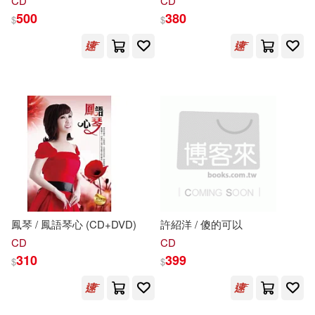
CD
CD
500
380
$
$
何修宜(1)
何占豪(1)
Genuin(2)
Kings College(2)
余小信，朱彤(1)
傅璇琮(1)
Mercury(2)
Onyx Classics(2)
兒童的科學編輯部(1)
Solo Musica(2)
冰心等(1)
凌其陣(1)
warner music(2)
凱特爾．畢揚斯達(1)
シンコーミュージック(2)
鳳琴 / 鳳語琴心 (CD+DVD)
許紹洋 / 傻的可以
劉小靜，劉驊，鄧琤（主編）(1)
ドレミ樂譜出版社(2)
CD
CD
310
399
$
$
劉蔓(1)
劉鎮波(1)
中國戲劇出版社(2)