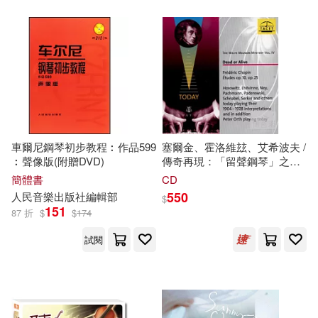
王敬強(2)
翟月琴(2)
博樂伯樂(11)
音樂之橋(10)
電子書
(可複選)
老桐(2)
裘山山(2)
典絃音樂文化出版社(8)
適合手機平板閱讀(9)
賽德．卡哈特(2)
陳學元(2)
金革(8)
BIS(7)
適合平板閱讀(1)
（法）瑪格麗特·杜拉斯(2)
車爾尼鋼琴初步教程︰作品599
塞爾金、霍洛維玆、艾希波夫 /
Naxos(7)
禾廣(6)
︰聲像版(附贈DVD)
傳奇再現：「留聲鋼琴」之浪
漫蕭邦
簡體書
CD
（美）約翰‧湯普(2)
其他
(可複選)
550
人民音樂出版社編輯部
Linfair Records Limited(5)
$
151
87 折
$
$
174
(日)澀谷順子(1)
C.） 作曲(1)
現在可購買商品(138)
試閱
SECRET MUSIC(5)
Carl Schroeder(1)
作者/演唱/譯/編/繪(5)
廣西師範大學出版社(5)
G.B.佩格萊西(1)
價格