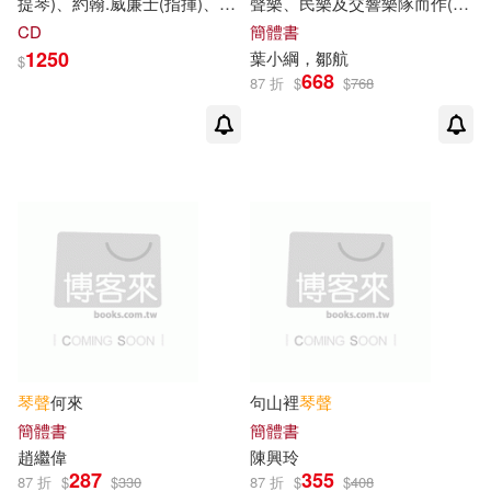
提琴)、約翰.威廉士(指揮)、匹
聲樂、民樂及交響樂隊而作(作
星羅音樂工作室（編著）(1)
TACET(1)
Weitblick(1)
茲堡交響樂團 (180g 限量彩膠
品40號)(ED 23339)
CD
簡體書
LP)(Cinema Serenade / Itzhak
1250
葉小綱，鄒航
$
Perlman (Violin), John Williams
時潔瀚(1)
朱自強(1)
Welcome Music(1)
668
87 折
$
$
768
(Conductor), Pittsburgh
Symphony Orchestra (180g
Colored LP))
李亞梅，林江(1)
李祥霆(1)
Yamaha(1)
李美華(1)
李重光(1)
harmonia mundi(1)
楊帆(1)
myrios classics(1)
楊敏，郭志雲，李鯤(1)
ケイ・エム・ピー(1)
琴聲
何來
句山裡
琴聲
楊楠(1)
段皚皚(1)
ホビージャパン(1)
簡體書
簡體書
趙繼偉
陳興玲
洪珮綺(1)
淩瑞蘭(1)
287
355
上海文藝出版社(1)
87 折
$
$
330
87 折
$
$
408