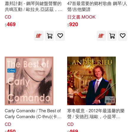
蕭邦計劃 - 鋼琴與鍵盤聲響的
47首最需要的鄉村歌曲 鋼琴/人
共鳴互動 / 歐拉夫.亞諾茲，鋼
聲/吉他樂譜
琴、合成器等 / 愛麗絲.紗良.奧
人民音樂出版社編輯部(4)
展開
CD
日文書.MOOK
特，鋼琴(Chopin Project /
469
920
$
$
Alice Sara Ott, Olafur Arnalds)
趙志軍 主編 藝網琴聲音樂工作室
編(4)
出版社
(可複選)
(美)約翰·湯普森(3)
SONY MUSIC(27)
人民音樂出版社編輯部 編(3)
人民音樂出版社(25)
劉輝（主編）(3)
本社編(3)
Universal(22)
展開
李音浪（編）(3)
陳沛慈(3)
Carly Comando / The Best of
寒冬暖意 - 2012年最溫馨的樂
上海音樂出版社(20)
Carly Comando (C-thru)(卡莉
聲 / 安德烈.瑞歐，小提琴
配送方式
(可複選)
卡曼多 / 卡莉卡曼多 -
琴聲
時
(Andre Rieu / December
中國音樂學院聲樂系 編(2)
CD
CD
光最精選 (C-thru))
Lights)
Warner Classics(19)
450
469
$
$