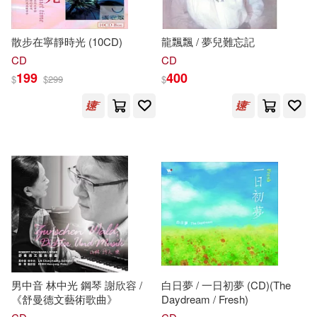
[美]賽德·卡哈特(1)
親子天下(3)
響韻唱片(3)
散步在寧靜時光 (10CD)
龍飄飄 / 夢兒難忘記
CD
CD
《語文報》編寫組(1)
199
400
$
$
299
$
AVI(2)
Aparte(2)
上海琴童教育中心，上海音樂學院
鋼琴基礎課教研室，上海音樂學院
BR Klassik(2)
Belle Ame(2)
附中鋼琴科選編(1)
上海音樂學院鋼琴系基礎課教研室
Biddulph Recordings(2)
(1)
丘秀芷(1)
于振明，付斌(1)
Challenge(2)
ECM(2)
于海力(1)
人民音樂出版社(1)
EuroArts(2)
男中音 林中光 鋼琴 謝欣容 /
白日夢 / 一日初夢 (CD)(The
任經釗(1)
伍美珍（主編）(1)
First Hand Reocrds(2)
《舒曼德文藝術歌曲》
Daydream / Fresh)