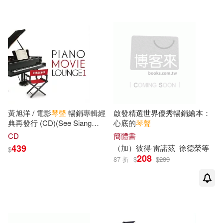
黃旭洋 / 電影
琴聲
暢銷專輯經
啟發精選世界優秀暢銷繪本：
典再發行 (CD)(See Siang
心底的
琴聲
Wong/Piano Movie Lounge,
CD
簡體書
Vol. 1)
439
（加）彼得·雷諾茲
徐德榮等
$
208
87 折
$
$
239