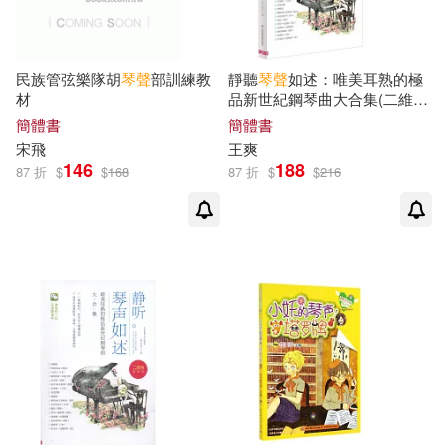
民族管弦樂隊胡
琴聲
部訓練教
靜聽
琴聲
如述：唯美耳熟的極
材
品新世紀鋼琴曲大合集(二維碼
隨身聽)
簡體書
簡體書
宋飛
王爽
146
188
87 折
$
$
168
87 折
$
$
216