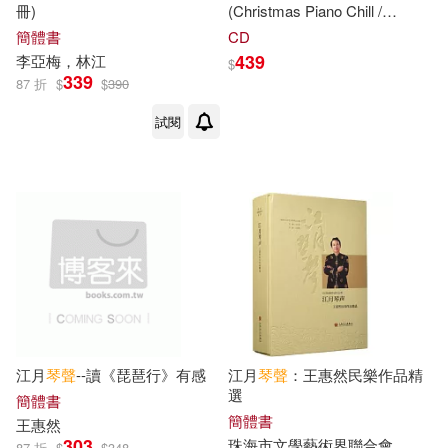
冊)
(Christmas Piano Chill /
Michael Forster)
簡體書
CD
439
李亞梅，林江
$
339
87 折
$
$
390
試閱
江月
琴聲
--讀《琵琶行》有感
江月
琴聲
：王惠然民樂作品精
選
簡體書
簡體書
王惠然
303
珠海市文學藝術界聯合會
87 折
$
$
348