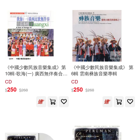
劉雨晴(1)
史小亞(1)
人民郵電出版社(2)
吉永裕一(1)
吳世德(1)
千華駐科技(2)
吳章鴻 吳純著(1)
姬驊(1)
吉林出版集團有限責任公司(2)
安雅琴(1)
宋飛(1)
同心出版社(2)
小魯文化(2)
《中國少數民族音樂集成》第
《中國少數民族音樂集成》 第
10輯-歌海(一) 廣西無伴奏合唱
6輯 雲南彝族音樂專輯
宮(月劦) 俊郎(1)
宮脇俊郎(1)
專輯
幼福(2)
廣陵書社(2)
CD
CD
250
250
$
$
268
$
$
268
將將(1)
小川智也(1)
搖籃(2)
汕頭大學出版社(2)
山姆．塔普林(1)
巢志珏(1)
環球 Blue Note(2)
巴赫 作曲 胡麗敏 注釋(1)
秀威經典(2)
科學出版社(2)