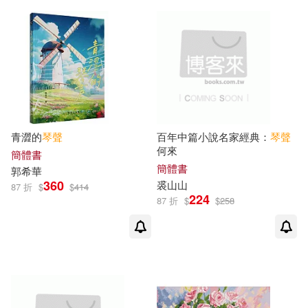
珠海市文學藝術界聯合會(1)
中國輕工業出版社(1)
琪聲(1)
瑪莉詠．畢耶(1)
中國青年出版社(1)
盛一奇(1)
石玉(1)
中央音樂學院出版社(1)
青澀的
琴聲
百年中篇小說名家經典：
琴聲
程黎明 編配(1)
竹内真琴(1)
中華書局(1)
人民出版社(1)
何來
簡體書
簡體書
郭希華
360
裘山山
肖堅勝(1)
胡征(1)
作家出版社(1)
87 折
$
$
414
224
87 折
$
$
258
萬一鍾(1)
葉小綱，鄒航(1)
化學工業出版社(1)
葛冰(1)
葛斐爾(1)
北京工業大學出版社(1)