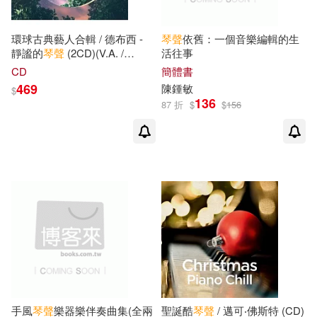
高等教育出版社(1)
環球古典藝人合輯 / 德布西 -
琴聲
依舊：一個音樂編輯的生
鴻影多媒體(1)
靜謐的
琴聲
(2CD)(V.A. /
活往事
Debussy Peaceful Piano
CD
簡體書
(2CD))
469
陳鍾敏
$
136
87 折
$
$
156
手風
琴聲
樂器樂伴奏曲集(全兩
聖誕酷
琴聲
/ 邁可‧佛斯特 (CD)