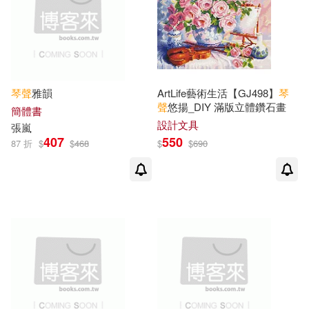
董放編著(1)
董紓含(1)
匯識教育出版社(1)
董華(1)
蔣於帥(1)
南京大學出版社(1)
蔣興忠(1)
詹益成(1)
南方出版社(1)
可澄音樂(1)
琴聲
雅韻
ArtLife藝術生活【GJ498】
琴
聲
悠揚_DIY 滿版立體鑽石畫
簡體書
設計文具
張嵐
谷崎潤一郎(1)
吉林人民出版社(1)
407
550
87 折
$
$
468
$
$
690
賽德，卡哈特(1)
趙宏欣(1)
吉林大學出版社(1)
趙繼偉(1)
辛笛(1)
哈爾濱出版社(1)
商周出版(1)
遲建鋼(1)
郭希華(1)
四川美術出版社(1)
鄒琳琳(1)
鄧垚(1)
國立傳統藝術中心(1)