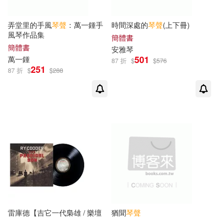
鄭園夢(1)
鄭妍(1)
國立台灣史前文化博物館(1)
弄堂里的手風
琴聲
：萬一鍾手
時間深處的
琴聲
(上下冊)
風琴作品集
簡體書
簡體書
安雅琴
鄭艷著(1)
閻乃靖(1)
基石築夢工場(1)
501
萬一鍾
87 折
$
$
576
251
87 折
$
$
288
阿鯤(1)
陳世祥(1)
外國文學出版(1)
陳學元（編訂）(1)
大地出版社(1)
天培(1)
陳干編著，鳩玖演奏(1)
天津古籍出版社(1)
陳欣若(1)
陳興玲(1)
天馬行空(1)
陳鍾敏(1)
陸寅(1)
太白文藝出版社(1)
雷庫德【吉它一代梟雄 / 樂壇
猶聞
琴聲