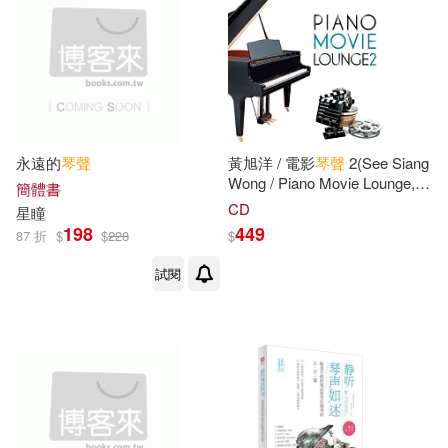
永遠的
琴聲
黃旭洋 / 電影
琴聲
2(See Siang
Wong / Piano Movie Lounge,
簡體書
Vol. 2)
CD
星瞳
198
449
87 折
$
$
228
$
試閱