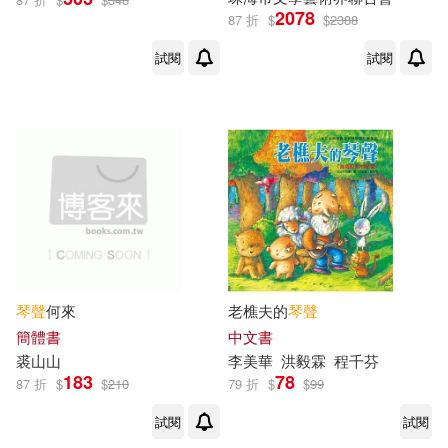
2078
87 折
$
$
2388
試閱
試閱
琴聲
何來
老樵夫的
琴聲
簡體書
中文書
裘山山
李美華
洪毅霖
程千芬
183
78
87 折
$
$
210
79 折
$
$
99
試閱
試閱