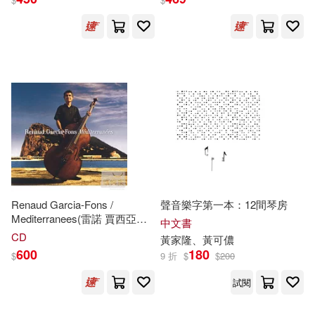
可超商取貨(489)
凱叔(2)
Deutsche Grammophon(18)
可海外宅配(458)
劉小靜，王維天（主編）(2)
Alfred Music(17)
可港澳店取(425)
劉芸 著張宇光，朱晉平 主編(2)
上海音樂學院出版社(15)
可新加坡店取(380)
姚世真(2)
張元瑞(2)
安徽文藝出版社(15)
可菲律賓店取(439)
敷米漿(2)
易子晉(2)
Renaud Garcia-Fons /
聲音樂字第一本：12間琴房
湖南文藝出版社(14)
Mediterranees(雷諾 賈西亞范
中文書
斯 / 地中海的
琴聲
)
CD
晉磊，陳學元(2)
木一(2)
黃家隆、黃可儂
上市日期
(可複選)
600
180
Hal Leonard(13)
$
9 折
$
$
200
李音浪(2)
林滿秋(2)
試閱
一個月內上市新品(5)
浙江教育出版社(13)