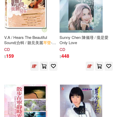
-
環球 Verve(5)
Gramola(4)
範圍
Keith Wyatt(1)
Oehms(4)
フェアリー(4)
Keith Wyatt ，Carl Schroeder(1)
立峰(4)
Eloquence(3)
V.A / Hears The Beautiful
Sunny Chen 陳儀瑾 / 攏是愛
Sound(合輯 / 聽見美麗
琴聲
-小
Only Love
TMA(1)
提琴情緣)
CD
CD
Philips(3)
上海譯文出版社(3)
159
448
$
$
[奧]車爾尼（Czerny(1)
北京體育大學出版社(3)
[德]什密特 作曲(1)
崧燁文化(3)
[德]布格繆勒 作曲(1)
敦煌文藝出版社(3)
[法]瑪格麗特·杜拉斯（Durans，
M．）(1)
文化藝術出版社(3)
滾石(3)