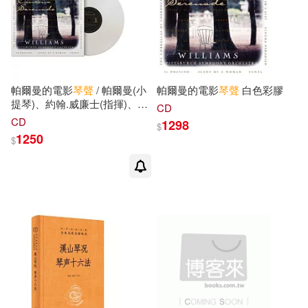
幼福編輯部(1)
華中師範大學出版社(2)
幼福編輯部彼岸童書(1)
複刻文化(2)
遠足文化(2)
帕爾曼的電影
琴聲
/ 帕爾曼(小
帕爾曼的電影
琴聲
白色彩膠
提琴)、約翰.威廉士(指揮)、匹
CD
廈門大學漢語國際推廣南方基地，
茲堡交響樂團 (180g 限量白色
重慶出版社(2)
風潮音樂(2)
CD
1298
龍人古琴研究院編(1)
$
彩膠 LP)(Cinema Serenade /
1250
$
Itzhak Perlman (Violin), John
Williams (Conductor),
張世祥(1)
張世祥 編著(1)
ABRSM(1)
Accentus(1)
Pittsburgh Symphony
Orchestra (180g Colored LP))
張偉(1)
張嵐(1)
CONCORD(1)
Chandos(1)
張弛(1)
張旭儒(1)
Faber Music(1)
張瑤（編）(1)
張聲顯等(1)
G. Henle Verlag(1)