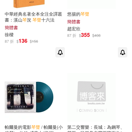
張艷(1)
張覓(1)
G. Schirmer, Inc.(1)
中華經典名著全本全注全譯叢
悠揚的
琴聲
書：溪山
琴
況
琴聲
十六法
簡體書
張韌(1)
徐宏宇(1)
Harminia Mundi(1)
簡體書
趙宏欣
355
徐樑
87 折
$
$
408
136
87 折
$
$
156
徐惠(1)
徐朗(1)
Hyperion(1)
徐樑(1)
徐秋石(1)
LAWO Classics(1)
MTEX(1)
戈弘(1)
Membran(1)
NoMad(1)
或晨等/著，阿咧/繪(1)
Opus111(1)
PENTATONE(1)
易存國(1)
星瞳(1)
Parnassus Records(1)
帕爾曼的電影
琴聲
/ 帕爾曼(小
第二交響樂：長城：為鋼琴、