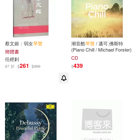
臺灣麥克(1)
華南理工大學出版社(1)
蔡文姬：弱女
琴聲
潮音酷
琴聲
/ 邁可.佛斯特
萬卷出版公司(1)
(Piano Chill / Michael Forster)
簡體書
CD
任經釗
蘇州大學出版社(1)
261
439
87 折
$
$
300
$
解放軍文藝出版社(1)
遼寧大學出版社(1)
鄭州大學出版社(1)
集夢坊(1)