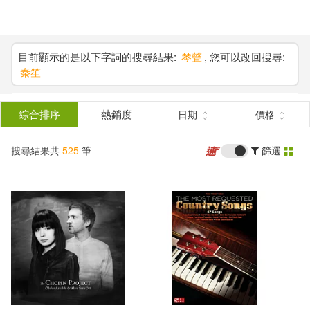
搜
尋
分類
(單選)
目前顯示的是以下字詞的搜尋結果:
琴聲
, 您可以改回搜尋:
秦笙
結
圖書(214)
所有商品(525)
果
綜合排序
熱銷度
日期
價格
影音(235)
雜誌(46)
篩
搜尋結果共
525
筆
篩選
選
3C(1)
設計文具(1)
展開
作者
(可複選)
婦幼生活(12)
鞋包配件(1)
電子書(10)
有聲書(5)
江晨(8)
丁芷諾(5)
陳干(5)
[奧]車爾尼 作曲(4)