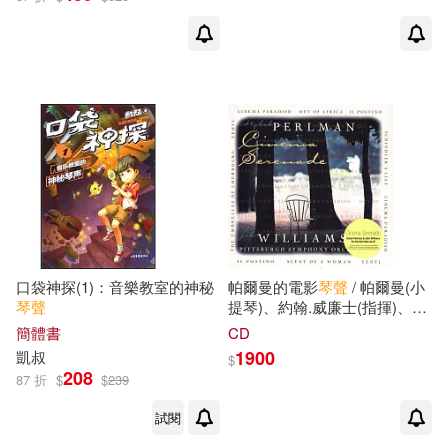
（清）周顯祖(1)
彗智(1)
復旦大學出版社(1)
（美）阿爾伯特·威爾（編）(1)
新星出版社(1)
東北大學出版社(1)
東雨文化(1)
極光(1)
武漢出版社(1)
口袋神探(1)：音樂教室的神秘
帕爾曼的電影
琴聲
/ 帕爾曼(小
琴聲
提琴)、約翰.威廉士(指揮)、匹
江西高校出版社(1)
茲堡交響樂團 (180g 黑膠 LP)
簡體書
CD
(Cinema Serenade / Itzhak
1900
凱叔
$
Perlman (Violin), John Williams
河南文藝出版社(1)
208
87 折
$
$
239
(Conductor), Pittsburgh
Symphony Orchestra (180g
試閱
LP))
法蘭克福(1)