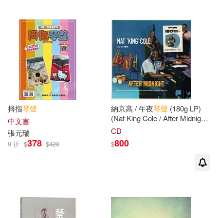
浙江大學出版社(1)
浙江少年兒童出版社(1)
環球-DECCA(1)
田園城市(1)
拇指
琴聲
納京高 / 午夜
琴聲
(180g LP)
百花文藝出版社(1)
(Nat King Cole / After Midnight
中文書
(180g LP))
CD
張元瑞
百花洲文藝出版社(1)
378
800
9 折
$
$
420
$
知識出版社(1)
紅色文化(1)
翰蘆(1)
聯成(1)