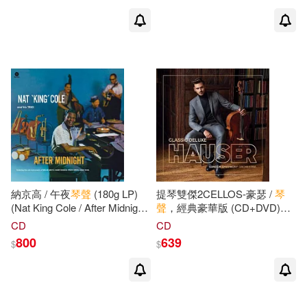
瀋陽音樂學院民族聲樂系編(1)
中信出版社(1)
焦琴聲(1)
王國偉(1)
中國人民大學出版社(1)
王宗仁(1)
王惠然(1)
中國文史出版社(1)
王慧，晉磊(1)
中國書籍出版社(1)
納京高 / 午夜
琴聲
(180g LP)
提琴雙傑2CELLOS-豪瑟 /
琴
王振山（編訂）(1)
王晨(1)
中國法制出版社(1)
(Nat King Cole / After Midnight
聲
，經典豪華版 (CD+DVD)
(180g LP))
(Hauser / Classic Deluxe
CD
CD
(CD+DVD))
王曉，劉彥超(1)
王爽(1)
800
639
中國華僑出版社(1)
$
$
王爽（主編）(1)
中國計量出版社(1)