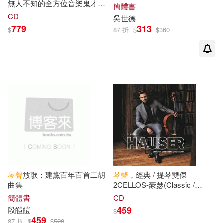
無人不知的全方位音樂鬼才】/
簡體書
陸暢(1)
雷妍(1)
好有感覺音樂(1)
浪子
琴聲
(LP黑膠唱片)(Ry
CD
吳世德
Cooder / The Prodigal Son
779
313
$
87 折
$
$
360
(LP))
韋崗(1)
顧應龍(1)
學苑出版社(1)
馬俊昌(1)
馬金泉 主編(1)
安徽少年兒童出版社(1)
黃家隆、黃可儂(1)
黃承箱(1)
宗教文化出版社(1)
小知堂(1)
黎英海(1)
尚儀數位學習(1)
（加）彼得·雷諾茲(1)
山東畫報出版社(1)
琴聲
放歌：建黨百年百首二胡
琴聲
，經典 / 提琴雙傑
曲集
2CELLOS-豪瑟(Classic /
（德）費迪南德·拜厄(1)
Hauser)
巧育文化(1)
廣智文化(1)
簡體書
CD
459
段皚皚
$
459
87 折
$
$
528