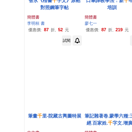
智永《楷書
千
字文》原帖
口筆譯教學法：新
千
對照鋼筆字帖
培訓
簡體書
簡體書
李明桓 書
廖七一
87
52
87
219
優惠價:
折,
元
優惠價:
折,
元
試閱
筆畫
千
里-院藏古輿圖特展
筆記雜著卷.蒙學六種:
經.百家姓.
千
字文.增
文.幼學瓊林.格言聯