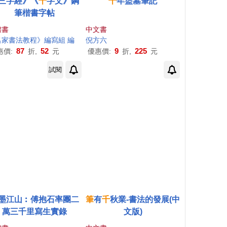
三字經》《
千
字文》鋼
千
年盜墓筆記
筆楷書字帖
體書
中文書
名家書法教程》編寫組 編
倪方六
87
52
9
225
惠價:
折,
元
優惠價:
折,
元
試閱
墨江山︰傅抱石率團二
筆
有
千
秋業-書法的發展(中
萬三千里寫生實錄
文版)