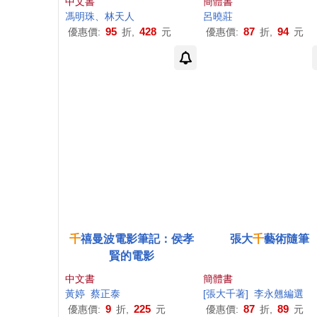
中文書
簡體書
馮明珠、林天人
呂曉莊
95
428
87
94
優惠價:
折,
元
優惠價:
折,
元
千
禧曼波電影筆記：侯孝
張大
千
藝術隨筆
賢的電影
中文書
簡體書
黃婷
蔡正泰
[張大
千
著]
李永翹編選
9
225
87
89
優惠價:
折,
元
優惠價:
折,
元