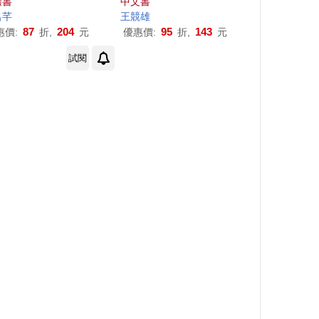
體書
中文書
名芊
王競雄
87
204
95
143
惠價:
折,
元
優惠價:
折,
元
試閱