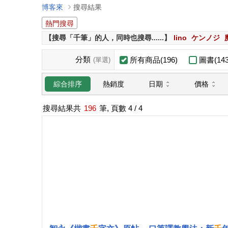
博客來
搜尋結果
熱門搜尋
【搜尋「千筆」的人，同時也搜尋......】
lino
ケンノジ
分類
所有商品(196)
圖書(143
(單選)
日期
價格
綜合排序
熱銷度
搜尋結果共
196
筆, 頁數
4
/ 4