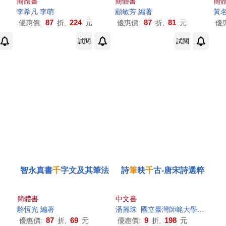
簡體書
簡體書
簡
李希凡 李萌
顧敏芳 編著
黃
87
224
87
81
優惠價:
折,
元
優惠價:
折,
元
優
試閱
試閱
智永真書
千
字文及其筆法
詩
筆
映
千
古-唐宋詩選粹
簡體書
中文書
駱恆光 編著
潘麗珠
國立臺灣師範大學人文教育研究中心主編
87
69
9
198
優惠價:
折,
元
優惠價:
折,
元