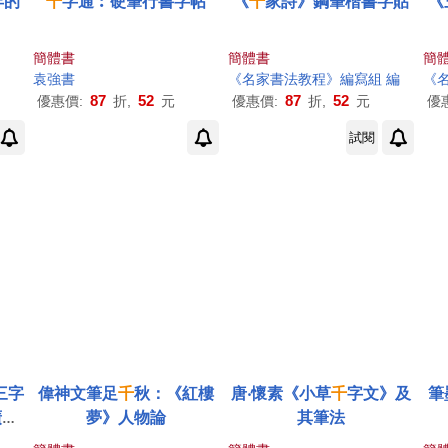
年的
千
字通︰硬筆行書字帖
《
千
家詩》鋼筆楷書字貼
《
簡體書
簡體書
簡
袁強書
《名家書法教程》編寫組 編
《
87
52
87
52
優惠價:
折,
元
優惠價:
折,
元
優
試閱
三字
偉神文筆足
千
秋：《紅樓
唐‧懷素《小草
千
字文》及
筆
廣賢
夢》人物論
其筆法
壁