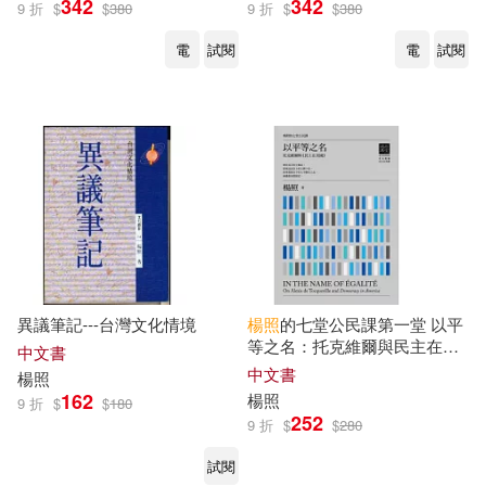
342
342
9 折
$
$
380
9 折
$
$
380
電
試閱
電
試閱
傅聲遠(3)
展開
楊照、馬家輝、胡洪俠(3)
出版社
(可複選)
楊照光(3)
夢田文創(2)
遠流(72)
麥田(43)
朱天心(2)
李昂(2)
三民(35)
印刻(27)
東年(2)
森田浩一郎(2)
異議筆記---台灣文化情境
楊照
的七堂公民課第一堂 以平
等之名：托克維爾與民主在美
中信出版社(17)
天下文化(11)
展開
中文書
國
中文書
楊照
楊明照(2)
楊照德(2)
162
楊照
9 折
$
$
180
聯合文學(10)
252
9 折
$
$
280
配送方式
(可複選)
楊照麗(2)
海明威(2)
試閱
廣西師範大學出版社(7)