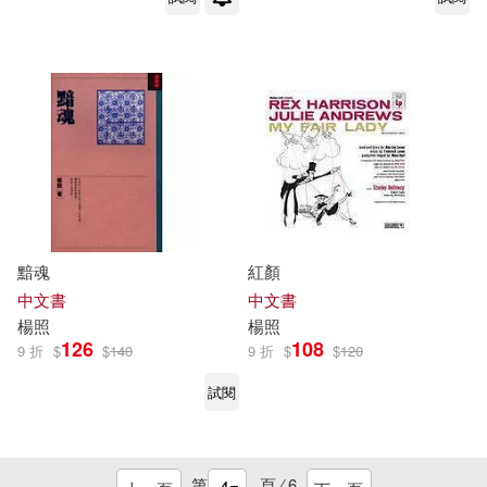
黯魂
紅顏
中文書
中文書
楊照
楊照
126
108
9 折
$
$
140
9 折
$
$
120
試閱
第
頁 ⁄
6