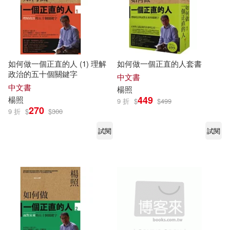
雲南人民出版社(2)
三聯(1)
夢田文創/策劃製作、楊照/製作顧
問、夏佩爾、烏奴奴/撰稿(1)
上海交通大學出版社(1)
廖玉蕙(1)
張曼娟(1)
如何做一個正直的人 (1) 理解
如何做一個正直的人套書
中國對外翻譯出版公司(1)
政治的五十個關鍵字
中文書
中文書
楊照
曹順慶，羅鷺（主編）(1)
449
楊照
中國文聯出版社(1)
9 折
$
$
499
270
9 折
$
$
300
柯華葳(1)
桐華(1)
試閱
試閱
中央編譯出版社(1)
楊佳嫻(1)
楊子強(1)
中華書局(1)
九州出版社(1)
楊永青(1)
楊照、李維菁(1)
前衛(1)
北京大學出版社(1)
楊照亮(1)
楊照地（編）(1)
吉林文史出版社(1)