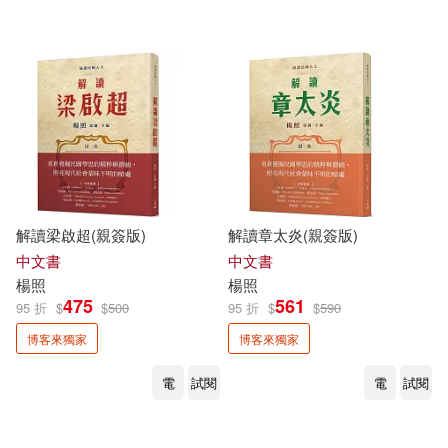
可超商取貨(251)
藍博洲(2)
金景華(2)
本事出版社(7)
可海外宅配(250)
阿嘉莎．克莉絲蒂(2)
國防工業出版社(5)
可港澳店取(249)
陳垣三(2)
黃凡(2)
生活‧讀書‧新知三聯書店(5)
可新加坡店取(249)
黃崇凱(2)
解讀梁啟超(親簽版)
解讀章太炎(親簽版)
城邦學院(4)
時報出版(4)
可菲律賓店取(249)
中文書
中文書
AGATHA CHRISTIE(1)
楊照
楊照
本事文化(4)
475
561
95 折
$
$
500
95 折
$
$
590
Yang Mu (楊牧)(1)
博客來獨家
博客來獨家
電子書
(可複選)
中國人口出版社(3)
電
試閱
電
試閱
[英]格雷厄姆 著 [英]烏爾斯坦 改寫
(1)
適合手機平板閱讀(72)
北京理工大學出版社(3)