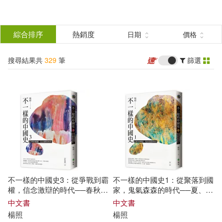
搜
尋
分類
綜合排序
熱銷度
日期
價格
(單選)
結
搜尋結果共
329
筆
篩選
圖書(252)
所有商品(329)
果
電子書(72)
有聲書(5)
篩
選
展開
作者
(可複選)
不一樣的中國史3：從爭戰到霸
不一樣的中國史1：從聚落到國
楊照(230)
胡洪俠(6)
權，信念激辯的時代──春秋戰
家，鬼氣森森的時代──夏、商
國、秦(作者親簽版)
(獨家作者親簽版)
中文書
中文書
楊照
楊照
馬家輝(6)
楊照金（主編）(4)