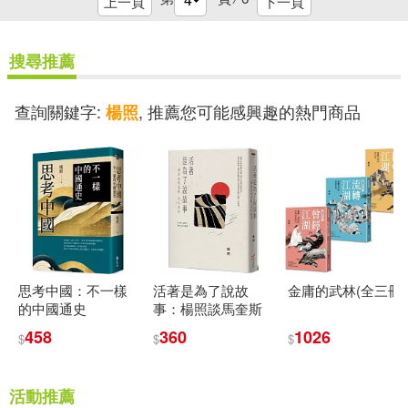
上一頁
下一頁
搜尋推薦
查詢關鍵字:
, 推薦您可能感興趣的熱門商品
楊照
思考中國：不一樣
活著是為了說故
金庸的武林(全三冊)
的中國通史
事：楊照談馬奎斯
百年孤寂(三版)
458
360
1026
$
$
$
活動推薦