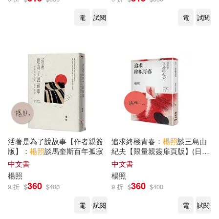
鯨向海等(1)
（明）熊大木(1)
電
試閱
電
試閱
財團法人趨勢教育基金會(1)
遼寧教育出版社(1)
野人(1)
金城出版社(1)
活著是為了說故事【作者親簽
追求終極青春：
楊照
談三島由
版】：
楊照
談馬奎斯百年孤寂
紀夫【限量親簽扉頁版】(日本
文學名家十講6)
中文書
中文書
楊照
楊照
360
360
9 折
$
$
400
9 折
$
$
400
電
試閱
電
試閱