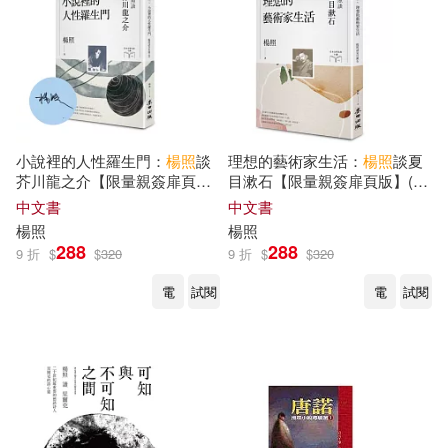
小說裡的人性羅生門：
楊照
談
理想的藝術家生活：
楊照
談夏
芥川龍之介【限量親簽扉頁
目漱石【限量親簽扉頁版】(日
版】(日本文學名家十講3)
本文學名家十講1)
中文書
中文書
楊照
楊照
288
288
9 折
$
$
320
9 折
$
$
320
電
試閱
電
試閱