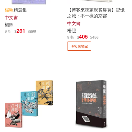
楊照
精選集
【博客來獨家親簽扉頁】記憶
之城：不一樣的京都
中文書
中文書
楊照
261
楊照
9 折
$
$
290
405
9 折
$
$
450
博客來獨家