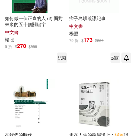
楊照地，張鳳鳴（主編）(1)
同濟大學出版社(1)
哈佛人(1)
如何做一個正直的人 (2) 面對
痞子島嶼荒謬紀事
未來的五十個關鍵字
中文書
楊照明(1)
楊照東(1)
中文書
楊照
哈爾濱工業大學出版社(1)
173
楊照
79 折
$
$
220
270
楊照渠，周斌，張浩（主編）(1)
9 折
$
$
300
商務印書館(1)
試閱
試閱
楊照渠，張浩，王普形（主編）(1)
四川大學出版社(1)
楊照祥（主編）(1)
楊照著(1)
四川民族出版社(1)
楊照輝，梁寶娟，黃美玲，劉岳鐳
(1)
園丁生活房(1)
楊照遠 劉曉暉 編著(1)
外語教學與研究出版社(1)
在我們的時代
走在人生的懸崖邊上：
楊照
談