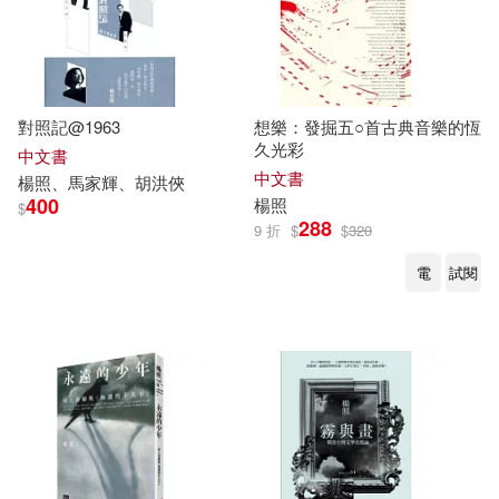
對照記@1963
想樂：發掘五○首古典音樂的恆
久光彩
中文書
中文書
楊照
、馬家輝、胡洪俠
400
楊照
$
288
9 折
$
$
320
電
試閱