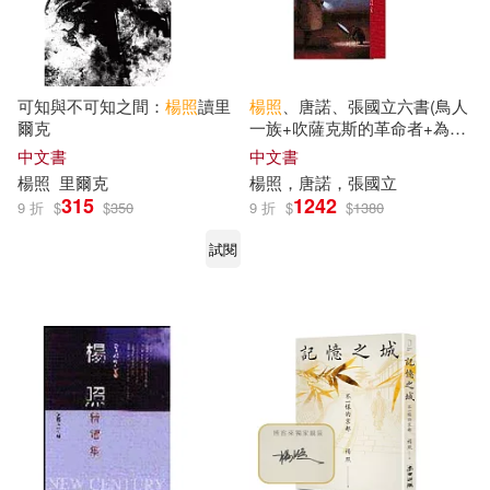
可知與不可知之間：
楊照
讀里
楊照
、唐諾、張國立六書(鳥人
爾克
一族+吹薩克斯的革命者+為了
詩+我的二十一世紀+唐諾推理
中文書
中文書
小說導讀選1、2)
楊照
里爾克
楊照
，唐諾，張國立
315
1242
9 折
$
$
350
9 折
$
$
1380
試閱