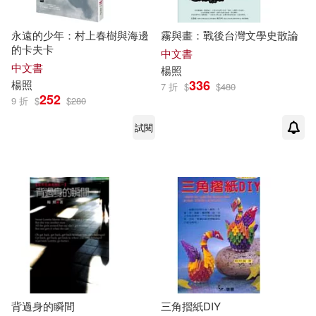
永遠的少年：村上春樹與海邊
霧與畫：戰後台灣文學史散論
的卡夫卡
中文書
中文書
楊照
336
楊照
7 折
$
$
480
252
9 折
$
$
280
試閱
背過身的瞬間
三角摺紙DIY