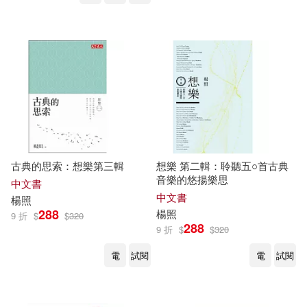
古典的思索：想樂第三輯
想樂 第二輯：聆聽五○首古典
音樂的悠揚樂思
中文書
中文書
楊照
288
楊照
9 折
$
$
320
288
9 折
$
$
320
電
試閱
電
試閱