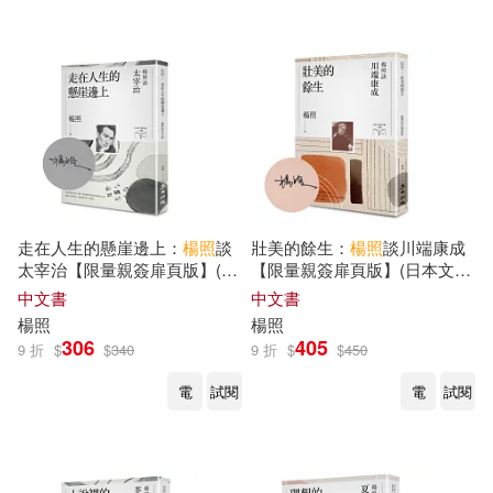
走在人生的懸崖邊上：
楊照
談
壯美的餘生：
楊照
談川端康成
太宰治【限量親簽扉頁版】(日
【限量親簽扉頁版】(日本文學
本文學名家十講5)
名家十講4)
中文書
中文書
楊照
楊照
306
405
9 折
$
$
340
9 折
$
$
450
電
試閱
電
試閱