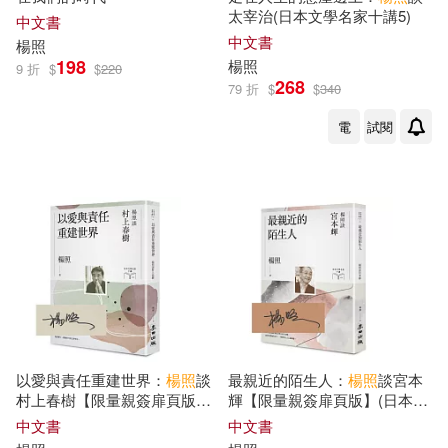
楊照金(1)
楊照陽(1)
太宰治(日本文學名家十講5)
中文書
大田(1)
天津教育出版社(1)
中文書
楊照
198
楊照
9 折
$
$
220
楊照，唐諾，張國立(1)
268
79 折
$
$
340
安徽人民出版社(1)
電
試閱
楊連山，楊照(1)
楊雨(1)
山東科學技術出版社(1)
海明威(Ernest Hemingway)(1)
張老師文化(1)
新經典文化(1)
烏奴奴(1)
王瀚林(1)
新雨(1)
明日工作室(1)
白適銘(1)
石月明(1)
朝華出版社(1)
木馬文化(1)
簡子傑(1)
約翰‧卡爾卡特(1)
以愛與責任重建世界：
楊照
談
最親近的陌生人：
楊照
談宮本
東北師範大學出版社(1)
村上春樹【限量親簽扉頁版】
輝【限量親簽扉頁版】(日本文
(日本文學名家十講10)
學名家十講9)
中文書
中文書
葉敬忠 楊照(1)