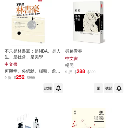
不只是林書豪：是NBA、是人
尋路青春
生、是社會、是美學
中文書
中文書
楊照
288
何榮幸、吳錦勳、
楊照
、詹偉雄
9 折
$
$
320
252
9 折
$
$
280
試閱
電
試閱