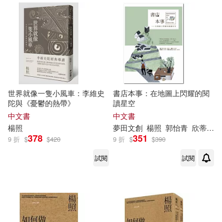
主編范偉偉，楊照渠（主編）(1)
北京體育大學出版社(3)
其他
(可複選)
何榮幸、吳錦勳、楊照、詹偉雄(1)
大展(3)
聯經出版公司(3)
現在可購買商品(171)
來思．浪岡(1)
傅清泉演示(1)
九歌(2)
化學工業出版社(2)
作者/演唱/譯/編/繪(305)
世界就像一隻小風車：李維史
書店本事：在地圖上閃耀的閱
劉克襄(1)
劉金印 整理(1)
陀與《憂鬱的熱帶》
讀星空
左岸文化(2)
新星出版社(2)
價格
中文書
中文書
-
範圍
劉金印整理(1)
司馬光(1)
楊照
夢田文創
楊照
郭怡青
欣蒂小姐Miss Cyndi
378
351
春山出版(2)
棋茵(2)
9 折
$
$
420
9 折
$
$
390
吳開松 劉國旗 楊照東 何科方 編著
試閱
試閱
(1)
海南出版社(2)
皇冠(2)
呂潤輝，楊照坤等(1)
科學出版社(2)
唐湘岳，侯曉慧(1)
夏佩爾(1)