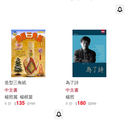
造型三角紙
為了詩
中文書
中文書
楊照
麗
楊棋茵
楊照
135
180
9 折
$
$
150
9 折
$
$
200