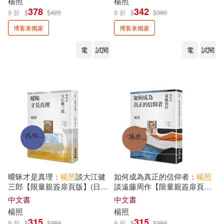
楊照
楊照
東方出版社(1)
洪範(1)
378
342
9 折
$
$
420
9 折
$
$
380
蘇茜‧林厄姆(1)
博客來獨家
博客來獨家
清華大學出版社(1)
電
試閱
電
試閱
許威，徐錦丹，楊照輝，謝仁傑(1)
湖北美術出版社(1)
郭怡青(1)
里爾克(1)
社會科學文獻出版社(1)
陳勤 雷芳 楊照光(1)
臺中市政府文化局(1)
陳曉麗，李妍妍，楊照宇(1)
藝術家(1)
曖昧才是真理：
楊照
談大江健
如何成為真正的信仰者：
楊照
陳燕平(1)
陳行健(1)
三郎【限量親簽扉頁版】(日本
談遠藤周作【限量親簽扉頁
西安電子科技大學出版社(1)
文學名家十講8)
版】(日本文學名家十講7)
中文書
中文書
陸永棣(1)
高千惠(1)
楊照
楊照
親子天下(1)
315
315
9 折
$
$
350
9 折
$
$
350