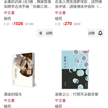
金庸的武林 (全3冊，獨家限量
在進入潛意識夢境前，請問佛
加贈李志清手繪「珍藏江湖」
洛伊德：讀懂佛洛伊德與《夢
明信片一組3入)
的解析》
中文書
中文書
楊照
楊照
1026
270
9 折
$
$
1140
9 折
$
$
300
電
試閱
試閱
遲緩的陽光
遊樂之心：打開耳朵聽音樂
中文書
中文書
楊照
楊照