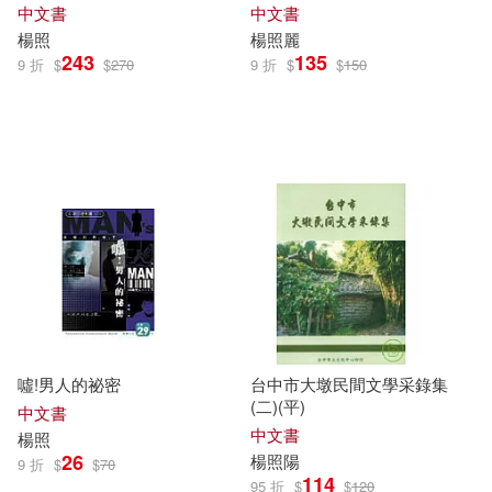
中文書
中文書
楊照
楊照
麗
243
135
9 折
$
$
270
9 折
$
$
150
噓!男人的祕密
台中市大墩民間文學采錄集
(二)(平)
中文書
中文書
楊照
26
楊照
陽
9 折
$
$
70
114
95 折
$
$
120