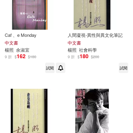
Caf 、e Monday
人間凝視-異性與異文化筆記
中文書
中文書
楊照
余淑宜
楊照
社會科學
162
180
9 折
$
$
180
9 折
$
$
200
試閱
試閱