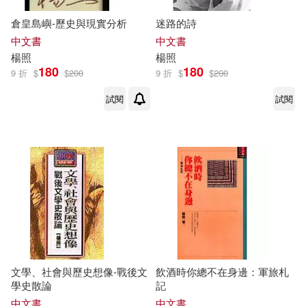
倉皇島嶼-歷史與現實分析
迷路的詩
中文書
中文書
楊照
楊照
180
180
9 折
$
$
200
9 折
$
$
200
試閱
試閱
文學、社會與歷史想像-戰後文
飲酒時你總不在身邊：軍旅札
學史散論
記
中文書
中文書