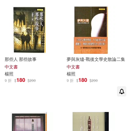
那些人 那些故事
夢與灰燼-戰後文學史散論二集
中文書
中文書
楊照
楊照
180
180
9 折
$
$
200
9 折
$
$
200