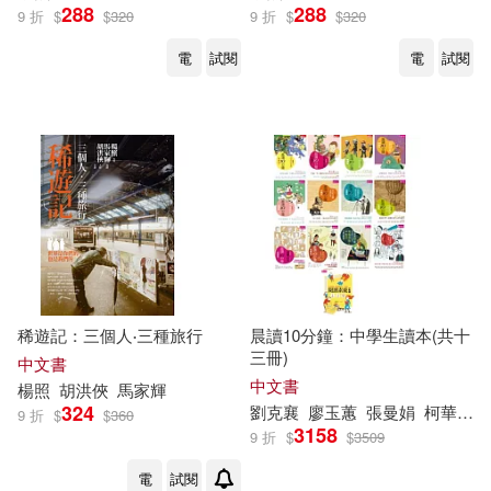
288
288
9 折
$
$
320
9 折
$
$
320
電
試閱
電
試閱
稀遊記：三個人‧三種旅行
晨讀10分鐘：中學生讀本(共十
三冊)
中文書
中文書
楊照
胡洪俠
馬家輝
324
劉克襄
廖玉蕙
張曼娟
柯華葳
9 折
$
$
360
3158
9 折
$
$
3509
電
試閱