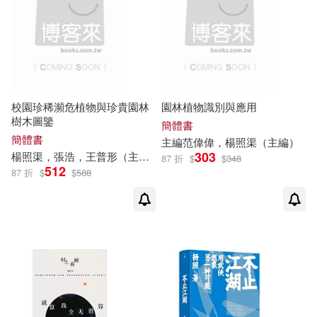
主編范偉偉，楊照渠（主編）(1)
北京體育大學出版社(3)
其他
(可複選)
何榮幸、吳錦勳、楊照、詹偉雄(1)
大展(3)
聯經出版公司(3)
現在可購買商品(170)
來思．浪岡(1)
傅清泉演示(1)
校園珍稀瀕危植物與珍貴園林
園林植物識別與應用
九歌(2)
化學工業出版社(2)
樹木圖鑒
作者/演唱/譯/編/繪(305)
簡體書
劉克襄(1)
劉金印 整理(1)
簡體書
主編范偉偉，
楊照
渠（主編）
左岸文化(2)
新星出版社(2)
303
楊照
渠，張浩，王普形（主編）
87 折
$
$
348
價格
-
512
87 折
$
$
588
範圍
劉金印整理(1)
司馬光(1)
春山出版(2)
棋茵(2)
吳開松 劉國旗 楊照東 何科方 編著
(1)
海南出版社(2)
皇冠(2)
呂潤輝，楊照坤等(1)
科學出版社(2)
唐湘岳，侯曉慧(1)
夏佩爾(1)