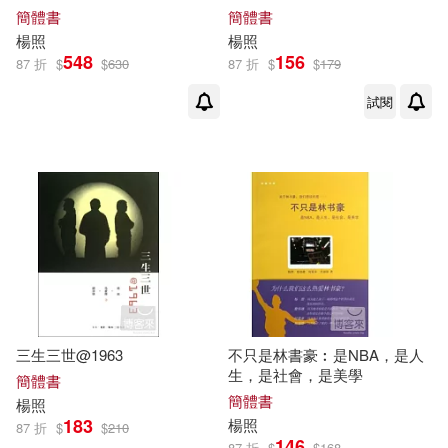
簡體書
簡體書
楊照
楊照
548
156
87 折
$
$
630
87 折
$
$
179
試閱
三生三世@1963
不只是林書豪︰是NBA，是人
生，是社會，是美學
簡體書
簡體書
楊照
183
楊照
87 折
$
$
210
146
87 折
$
$
168