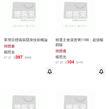
軍用目標偽裝隱身技術概論
精選主食湯煲粥1188：超值暢
銷版
簡體書
簡體書
楊照
金
397
楊照
光
87 折
$
$
456
104
87 折
$
$
119