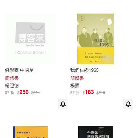
錢學森 中國星
我們仨@1963
簡體書
簡體書
楊照
德
楊照
256
183
87 折
$
$
294
87 折
$
$
210