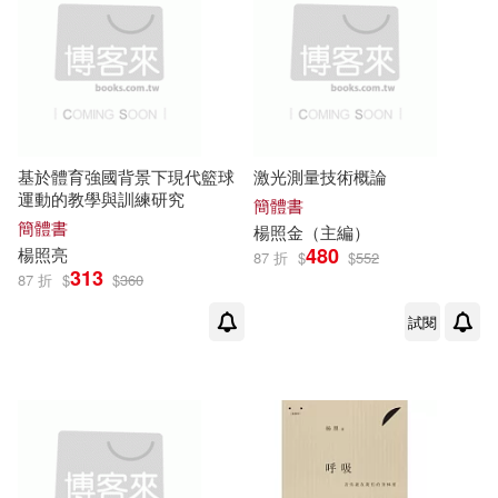
基於體育強國背景下現代籃球
激光測量技術概論
運動的教學與訓練研究
簡體書
簡體書
楊照
金（主編）
480
楊照
亮
87 折
$
$
552
313
87 折
$
$
360
試閱