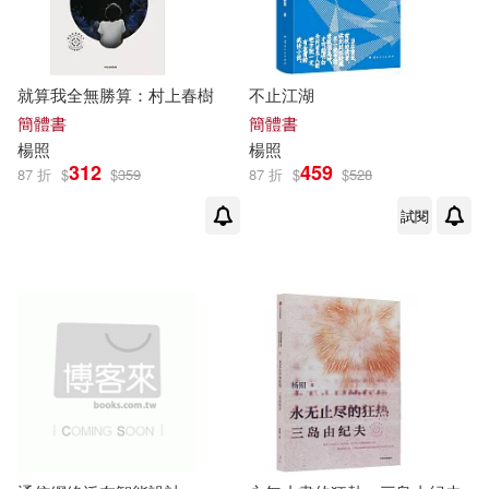
雲南人民出版社(2)
三聯(1)
夢田文創/策劃製作、楊照/製作顧
問、夏佩爾、烏奴奴/撰稿(1)
上海交通大學出版社(1)
就算我全無勝算：村上春樹
不止江湖
簡體書
簡體書
廖玉蕙(1)
張曼娟(1)
中國對外翻譯出版公司(1)
楊照
楊照
312
459
87 折
$
$
359
87 折
$
$
528
曹順慶，羅鷺（主編）(1)
中國文聯出版社(1)
試閱
柯華葳(1)
桐華(1)
中央編譯出版社(1)
楊佳嫻(1)
楊子強(1)
中華書局(1)
九州出版社(1)
楊永青(1)
楊照、李維菁(1)
前衛(1)
北京大學出版社(1)
楊照亮(1)
楊照地（編）(1)
吉林文史出版社(1)