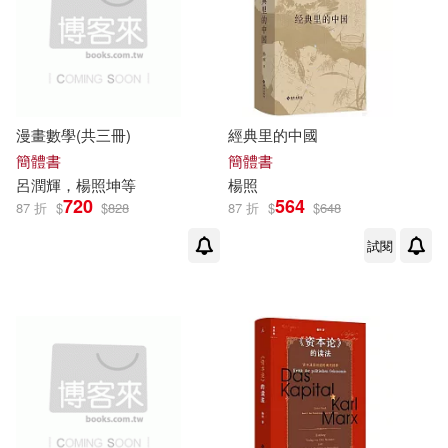
鯨向海等(1)
（明）熊大木(1)
財團法人趨勢教育基金會(1)
遼寧教育出版社(1)
野人(1)
漫畫數學(共三冊)
經典里的中國
簡體書
簡體書
金城出版社(1)
呂潤輝，
楊照
坤等
楊照
720
564
87 折
$
$
828
87 折
$
$
648
試閱