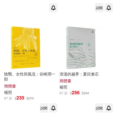
楊照金(1)
楊照陽(1)
試閱
大田(1)
天津教育出版社(1)
楊照，唐諾，張國立(1)
安徽人民出版社(1)
楊連山，楊照(1)
楊雨(1)
山東科學技術出版社(1)
海明威(Ernest Hemingway)(1)
張老師文化(1)
新經典文化(1)
烏奴奴(1)
王瀚林(1)
新雨(1)
明日工作室(1)
陰翳、女性與風流：谷崎潤一
浪漫的越界：夏目漱石
郎
簡體書
白適銘(1)
石月明(1)
簡體書
楊照
朝華出版社(1)
木馬文化(1)
256
楊照
87 折
$
$
294
235
簡子傑(1)
約翰‧卡爾卡特(1)
87 折
$
$
270
東北師範大學出版社(1)
試閱
試閱
葉敬忠 楊照(1)