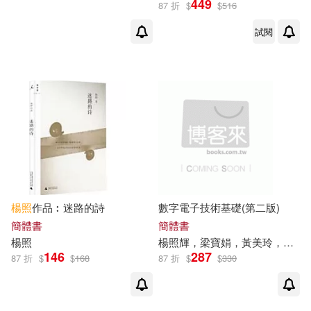
449
87 折
$
$
516
試閱
傅聲遠(3)
展開
楊照、馬家輝、胡洪俠(3)
出版社
(可複選)
楊照光(3)
夢田文創(2)
遠流(72)
麥田(43)
朱天心(2)
李昂(2)
三民(35)
印刻(27)
東年(2)
森田浩一郎(2)
楊照
作品︰迷路的詩
數字電子技術基礎(第二版)
中信出版社(17)
天下文化(11)
展開
簡體書
簡體書
楊照
楊照
輝，梁寶娟，黃美玲，劉岳鐳
楊明照(2)
楊照德(2)
146
287
87 折
$
$
168
87 折
$
$
330
聯合文學(10)
配送方式
(可複選)
楊照麗(2)
海明威(2)
廣西師範大學出版社(7)