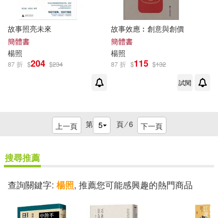
故事照亮未來
故事效應︰創意與創價
簡體書
簡體書
楊照
楊照
204
115
87 折
$
$
234
87 折
$
$
132
試閱
第
頁 ⁄
6
上一頁
下一頁
搜尋推薦
查詢關鍵字:
, 推薦您可能感興趣的熱門商品
楊照