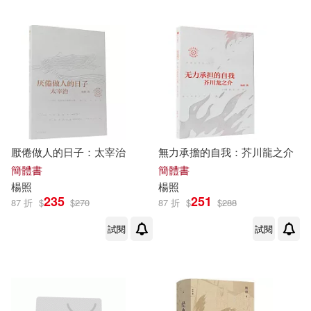
東方出版社(1)
洪範(1)
蘇茜‧林厄姆(1)
清華大學出版社(1)
許威，徐錦丹，楊照輝，謝仁傑(1)
湖北美術出版社(1)
郭怡青(1)
里爾克(1)
社會科學文獻出版社(1)
厭倦做人的日子：太宰治
無力承擔的自我：芥川龍之介
陳勤 雷芳 楊照光(1)
簡體書
簡體書
臺中市政府文化局(1)
楊照
楊照
235
251
87 折
$
$
270
87 折
$
$
288
陳曉麗，李妍妍，楊照宇(1)
藝術家(1)
試閱
試閱
陳燕平(1)
陳行健(1)
西安電子科技大學出版社(1)
陸永棣(1)
高千惠(1)
親子天下(1)