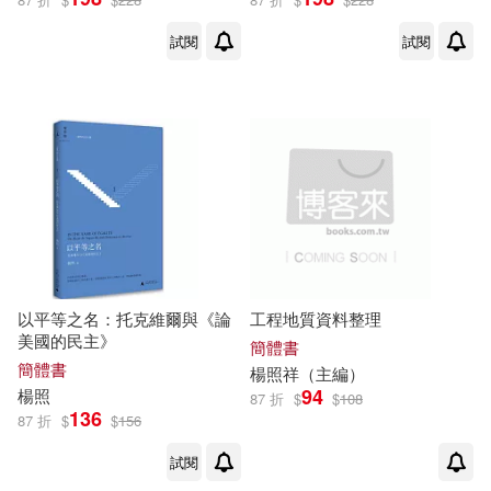
試閱
試閱
以平等之名：托克維爾與《論
工程地質資料整理
美國的民主》
簡體書
簡體書
楊照
祥（主編）
94
楊照
87 折
$
$
108
136
87 折
$
$
156
試閱