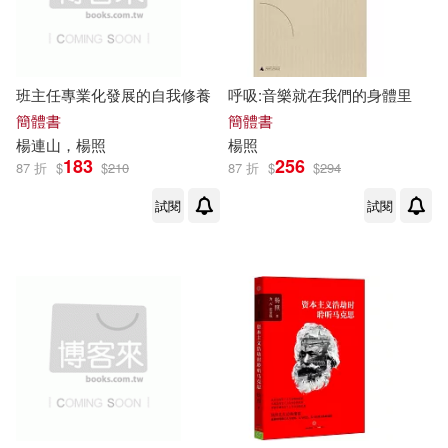
班主任專業化發展的自我修養
呼吸:音樂就在我們的身體里
簡體書
簡體書
楊連山，
楊照
楊照
183
256
87 折
$
$
210
87 折
$
$
294
試閱
試閱