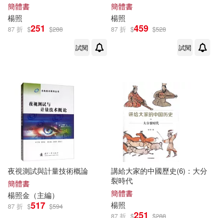
簡體書
簡體書
楊照
楊照
251
459
87 折
$
$
288
87 折
$
$
528
試閱
試閱
夜視測試與計量技術概論
講給大家的中國歷史(6)：大分
裂時代
簡體書
簡體書
楊照
金（主編）
517
楊照
87 折
$
$
594
251
87 折
$
$
288