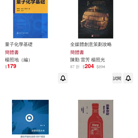
量子化學基礎
全媒體創意策劃攻略
簡體書
簡體書
楊照
地（編）
陳勤 雷芳
楊照
光
179
204
$
87 折
$
$
234
試閱