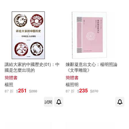
講給大家的中國歷史(01)：中
煉辭凝意出文心：楊明照論
國是怎麼出現的
《文學雕龍》
簡體書
簡體書
楊照
楊照
明
251
235
87 折
$
$
288
87 折
$
$
270
試閱