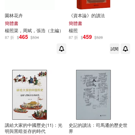
園林花卉
《資本論》的讀法
簡體書
簡體書
楊照
渠，周斌，張浩（主編）
楊照
465
459
87 折
$
$
534
87 折
$
$
528
試閱
講給大家的中國歷史(11)：光
史記的讀法：司馬遷的歷史世
明與黑暗並存的時代
界