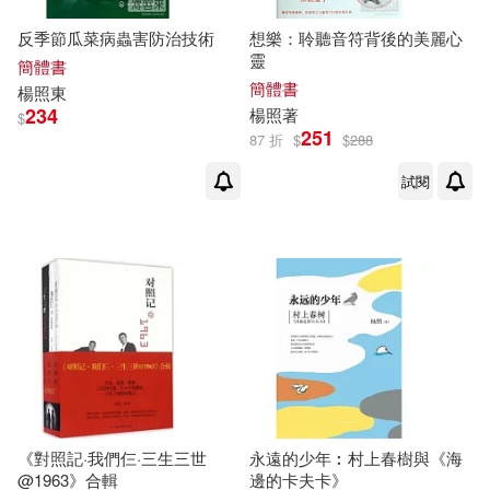
反季節瓜菜病蟲害防治技術
想樂：聆聽音符背後的美麗心
靈
簡體書
簡體書
楊照
東
234
楊照
著
$
251
87 折
$
$
288
試閱
《對照記·我們仨·三生三世
永遠的少年︰村上春樹與《海
@1963》合輯
邊的卡夫卡》