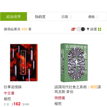
搜
尋
分類
綜合排序
熱銷度
日期
價格
(單選)
結
搜尋結果共
329
筆
篩選
圖書(252)
所有商品(329)
果
電子書(72)
有聲書(5)
篩
選
展開
作者
(可複選)
往事追憶錄
認識現代社會之真相：
楊照
講
楊照(230)
胡洪俠(6)
馬克斯·韋伯
中文書
簡體書
楊照
162
楊照
9 折
$
$
180
馬家輝(6)
楊照金（主編）(4)