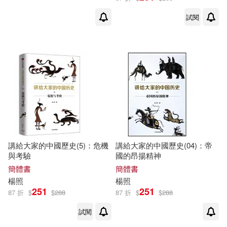
試閱
講給大家的中國歷史(5)：危機
講給大家的中國歷史(04)：帝
與考驗
國的昂揚精神
簡體書
簡體書
楊照
楊照
251
251
87 折
$
$
288
87 折
$
$
288
試閱