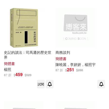
可超商取貨(251)
藍博洲(2)
金景華(2)
本事出版社(7)
可海外宅配(250)
阿嘉莎．克莉絲蒂(2)
國防工業出版社(5)
可港澳店取(249)
陳垣三(2)
黃凡(2)
生活‧讀書‧新知三聯書店(5)
可新加坡店取(249)
史記的讀法：司馬遷的歷史世
商務談判
黃崇凱(2)
界
城邦學院(4)
時報出版(4)
簡體書
可菲律賓店取(249)
簡體書
陳曉麗，李妍妍，
楊照
宇
AGATHA CHRISTIE(1)
251
楊照
87 折
$
$
288
本事文化(4)
459
87 折
$
$
528
Yang Mu (楊牧)(1)
電子書
試閱
(可複選)
中國人口出版社(3)
[英]格雷厄姆 著 [英]烏爾斯坦 改寫
(1)
適合手機平板閱讀(72)
北京理工大學出版社(3)