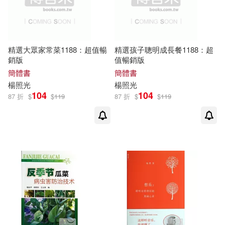
精選大眾家常菜1188：超值暢
精選孩子聰明成長餐1188：超
銷版
值暢銷版
簡體書
簡體書
楊照
光
楊照
光
104
104
87 折
$
$
119
87 折
$
$
119