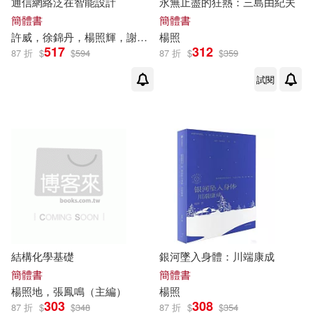
通信網絡泛在智能設計
永無止盡的狂熱：三島由紀夫
簡體書
簡體書
楊照地，張鳳鳴（主編）(1)
許威，徐錦丹，
楊照
輝，謝仁傑
楊照
同濟大學出版社(1)
哈佛人(1)
517
312
87 折
$
$
594
87 折
$
$
359
楊照明(1)
楊照東(1)
哈爾濱工業大學出版社(1)
試閱
楊照渠，周斌，張浩（主編）(1)
商務印書館(1)
楊照渠，張浩，王普形（主編）(1)
四川大學出版社(1)
楊照祥（主編）(1)
楊照著(1)
四川民族出版社(1)
楊照輝，梁寶娟，黃美玲，劉岳鐳
(1)
園丁生活房(1)
結構化學基礎
銀河墜入身體：川端康成
簡體書
簡體書
楊照遠 劉曉暉 編著(1)
楊照
地，張鳳鳴（主編）
楊照
外語教學與研究出版社(1)
303
308
87 折
$
$
348
87 折
$
$
354