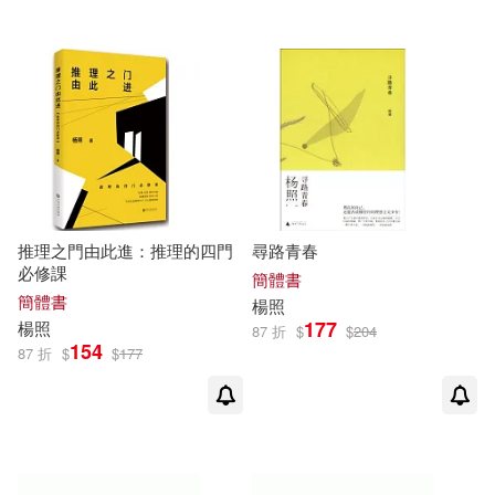
推理之門由此進：推理的四門
尋路青春
必修課
簡體書
簡體書
楊照
177
楊照
87 折
$
$
204
154
87 折
$
$
177