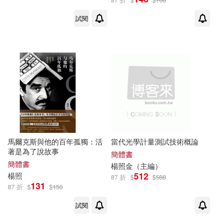
試閱
馬爾克斯與他的百年孤獨：活
當代光學計量測試技術概論
著是為了說故事
簡體書
簡體書
楊照
金（主編）
512
楊照
87 折
$
$
588
131
87 折
$
$
150
試閱