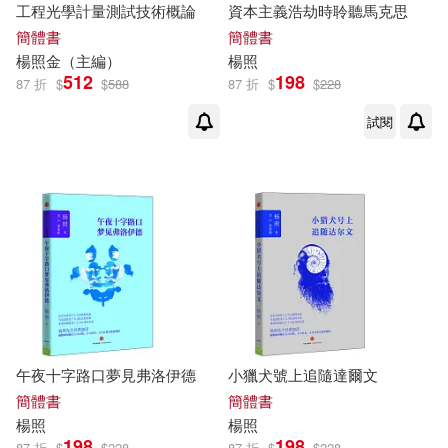
工程光學計量測試技術概論
資本主義浩劫時聆聽馬克思
簡體書
簡體書
楊照
金（主編）
楊照
512
198
87 折
$
$
588
87 折
$
$
228
試閱
午夜十字路口夢見弗洛伊德
小獵犬號上追隨達爾文
簡體書
簡體書
楊照
楊照
198
198
87 折
$
$
228
87 折
$
$
228