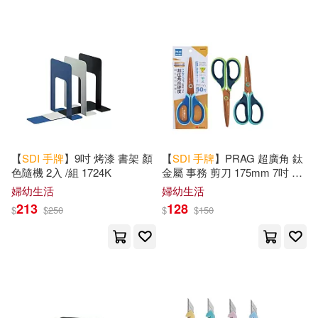
【
SDI
手
牌
】9吋 烤漆 書架 顏
【
SDI
手
牌
】PRAG 超廣角 鈦
色隨機 2入 /組 1724K
金屬 事務 剪刀 175mm 7吋 顏
色隨機 / 支 0927C
婦幼生活
婦幼生活
213
128
$
$
250
$
$
150