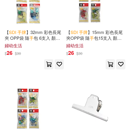
【
SDI
手
牌
】32mm 彩色長尾
【
SDI
手
牌
】15mm 彩色長尾
夾 OPP袋 隨
手
包 6支入 顏色
夾OPP袋 隨
手
包15支入 顏色
隨機 / 袋 0244D
隨機 / 袋 0247D
婦幼生活
婦幼生活
26
26
$
$
30
$
$
30