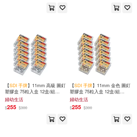
可港澳店取(105)
可新加坡店取(105)
可菲律賓店取(103)
其他
(可複選)
【
SDI
手
牌
】11mm 高級 圖釘
【
SDI
手
牌
】11mm 金色 圖釘
塑膠盒 75粒入盒 12盒/組
塑膠盒 75粒入盒 12盒/組
0301G
0302G
婦幼生活
婦幼生活
現在可購買商品(361)
255
255
$
$
300
$
$
300
價格
-
範圍