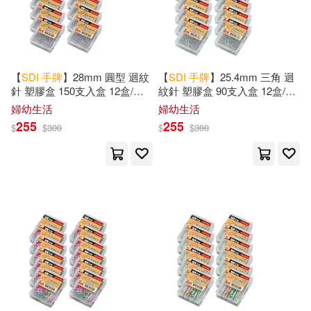
【
SDI
手
牌
】28mm 圓型 迴紋
【
SDI
手
牌
】25.4mm 三角 迴
針 塑膠盒 150支入盒 12盒/組
紋針 塑膠盒 90支入盒 12盒/組
0702G
0731G
婦幼生活
婦幼生活
255
255
$
$
300
$
$
300