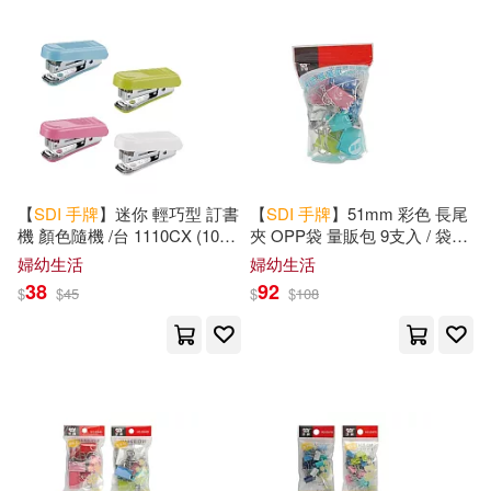
【
SDI
手
牌
】迷你 輕巧型 訂書
【
SDI
手
牌
】51mm 彩色 長尾
機 顏色隨機 /台 1110CX (10號
夾 OPP袋 量販包 9支入 / 袋
訂書機)
0242VP
婦幼生活
婦幼生活
38
92
$
$
45
$
$
108