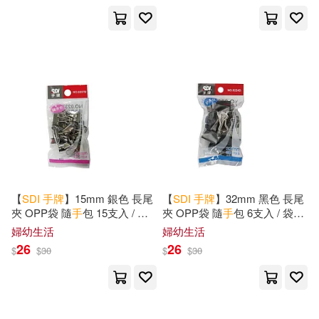
【
SDI
手
牌
】15mm 銀色 長尾
【
SDI
手
牌
】32mm 黑色 長尾
夾 OPP袋 隨
手
包 15支入 / 袋
夾 OPP袋 隨
手
包 6支入 / 袋
0237D
0224D
婦幼生活
婦幼生活
26
26
$
$
30
$
$
30