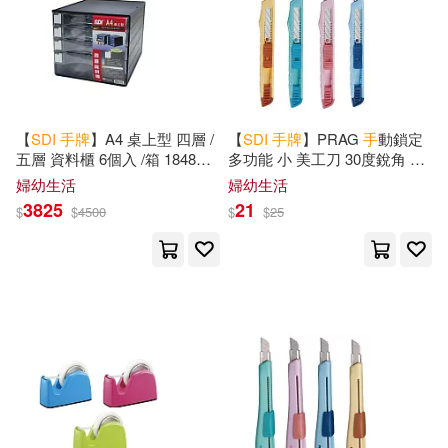
【
SDI
手
牌
】A4 桌上型 四層 /
【
SDI
手
牌
】PRAG
手
動鎖定
五層 資料櫃 6個入 /箱 1848N-
多功能 小 美工刀 30度銳角 顏
四層
色隨機 /支 0408C
婦幼生活
婦幼生活
3825
21
$
$
4500
$
$
25