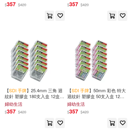
357
357
$
$
420
$
$
420
【
SDI
手
牌
】25.4mm 三角 迴
【
SDI
手
牌
】50mm 彩色 特大
紋針 塑膠盒 180支入盒 12盒/
迴紋針 塑膠盒 50支入盒 12盒/
組 0731H
組 0795H
婦幼生活
婦幼生活
357
357
$
$
420
$
$
420