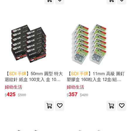
【
SDI
手
牌
】50mm 圓型 特大
【
SDI
手
牌
】11mm 高級 圖釘
迴紋針 紙盒 100支入 盒 10盒 /
塑膠盒 160粒入盒 12盒/組
組 0706B
0301H
婦幼生活
婦幼生活
425
357
$
$
500
$
$
420