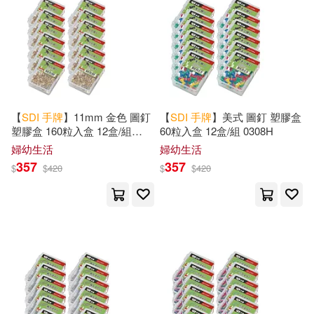
【
SDI
手
牌
】11mm 金色 圖釘
【
SDI
手
牌
】美式 圖釘 塑膠盒
塑膠盒 160粒入盒 12盒/組
60粒入盒 12盒/組 0308H
0302H
婦幼生活
婦幼生活
357
357
$
$
420
$
$
420