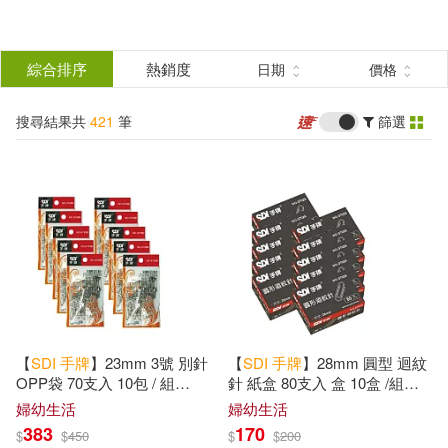
搜
尋
分類
綜合排序
熱銷度
日期
價格
(單選)
結
搜尋結果共
421
筆
篩選
所有商品(421)
果
設計文具(189)
篩
選
婦幼生活(232)
展開
配送方式
(可複選)
【
SDI
手
牌
】23mm 3號 別針
【
SDI
手
牌
】28mm 圓型 迴紋
可超商取貨(169)
OPP袋 70支入 10包 / 組
針 紙盒 80支入 盒 10盒 /組
0783D
0702B
婦幼生活
婦幼生活
383
170
$
$
450
$
$
200
可海外宅配(123)