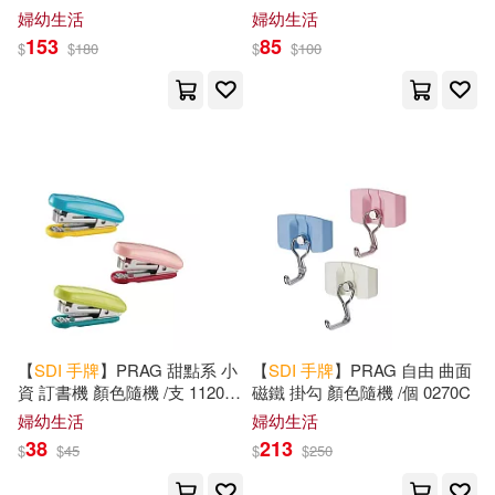
用內徑1吋與3吋膠帶)
1062C-小
婦幼生活
婦幼生活
153
85
$
$
180
$
$
100
【
SDI
手
牌
】PRAG 甜點系 小
【
SDI
手
牌
】PRAG 自由 曲面
資 訂書機 顏色隨機 /支 1120C
磁鐵 掛勾 顏色隨機 /個 0270C
(10號訂書機)
婦幼生活
婦幼生活
38
213
$
$
45
$
$
250