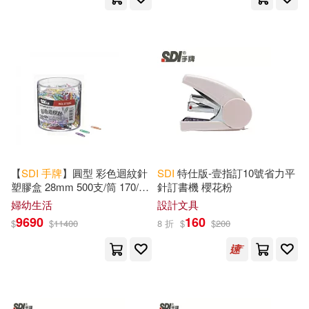
【
SDI
手
牌
】圓型 彩色迴紋針
SDI
特仕版-壹指訂10號省力平
塑膠盒 28mm 500支/筒 170/組
針訂書機 櫻花粉
(0792E)
婦幼生活
設計文具
9690
160
$
$
11400
8 折
$
$
200