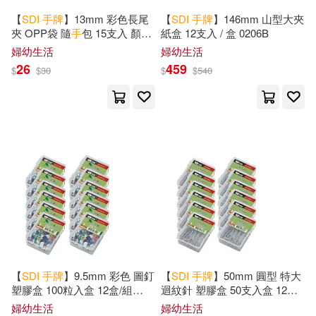
【
SDI
手
牌
】13mm 彩色長尾
【
SDI
手
牌
】146mm 山型大夾
夾 OPP袋 隨
手
包 15支入 顏色
紙盒 12支入 / 盒 0206B
隨機 / 袋 0248D
婦幼生活
婦幼生活
26
459
$
$
30
$
$
540
【
SDI
手
牌
】9.5mm 彩色 圖釘
【
SDI
手
牌
】50mm 圓型 特大
塑膠盒 100粒入盒 12盒/組
迴紋針 塑膠盒 50支入盒 12盒/
0311H
組 0706H
婦幼生活
婦幼生活