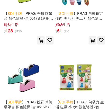
【
SDI
手
牌
】PRAG 亮彩 膠帶
【
SDI
手
牌
】PRAG 自動鎖定
台 顏色隨機 /台 0517B (適用內
側向 美形刀 美工刀 顏色隨機 /
徑1吋與3吋膠帶)
支 0437C
婦幼生活
婦幼生活
128
51
$
$
150
$
$
60
【
SDI
手
牌
】PRAG 粉彩 筆筒
【
SDI
手
牌
】PRAG 勾吸力 生
膠帶台 顏色隨機 /台 0516B (適
活 磁鐵 小 /大 顏色隨機 /個