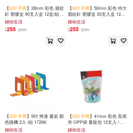
【
SDI
手
牌
】28mm 彩色 迴紋
【
SDI
手
牌
】50mm 彩色 特大
針 塑膠盒 90支入盒 12盒/組
迴紋針 塑膠盒 30支入盒 12盒/
0792G
組 0795G
婦幼生活
婦幼生活
255
255
$
$
300
$
$
300
【
SDI
手
牌
】5吋 烤漆 書架 顏
【
SDI
手
牌
】41mm 彩色 長尾
色隨機 2入 /組 1726K
夾 OPP袋 量販包 12支入 / 袋
0243VP
婦幼生活
婦幼生活