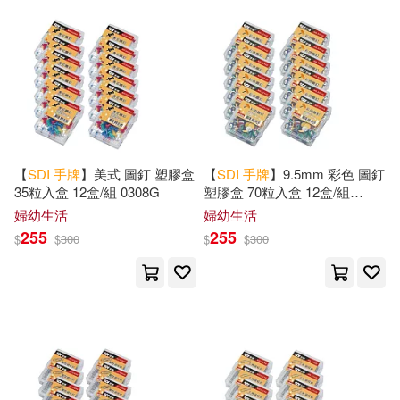
【
SDI
手
牌
】美式 圖釘 塑膠盒
【
SDI
手
牌
】9.5mm 彩色 圖釘
35粒入盒 12盒/組 0308G
塑膠盒 70粒入盒 12盒/組
0311G
婦幼生活
婦幼生活
255
255
$
$
300
$
$
300