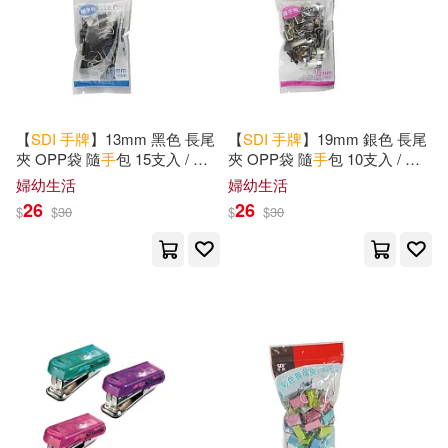
【
SDI
手
牌
】13mm 黑色 長尾
【
SDI
手
牌
】19mm 銀色 長尾
夾 OPP袋 隨
手
包 15支入 / 袋
夾 OPP袋 隨
手
包 10支入 / 袋
0228D
0236D
婦幼生活
婦幼生活
26
26
$
$
30
$
$
30