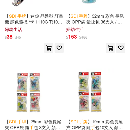
【
SDI
手
牌
】迷你 晶透型 訂書
【
SDI
手
牌
】32mm 彩色 長尾
機 顏色隨機 /卡 1110C-T(10號
夾 OPP袋 量販包 36支入 / 袋
訂書機)
0244VP
婦幼生活
婦幼生活
38
153
$
$
45
$
$
180
【
SDI
手
牌
】25mm 彩色長尾
【
SDI
手
牌
】19mm 彩色長尾
夾 OPP袋 隨
手
包 8支入 顏色
夾 OPP袋 隨
手
包10支入 顏色