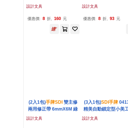
25 粉綠
設計文具
設計文具
8
160
8
93
優惠價:
折,
元
優惠價:
折,
元
(2入1包)
手
牌
SDI
雙主修
(3入1包)
SDI
手
牌
041
兩用修正帶 6mmX6M 綠
精美自動鎖定型小美
顏色隨機
設計文具
設計文具