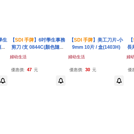
學生
【
SDI
手
牌
】6吋學生事務
【
SDI
手
牌
】美工刀片-小
【
顏色
剪刀 /支 0844C(顏色隨機
9mm 10片 / 盒(1403H)
長尾
出貨)
婦幼生活
婦幼生活
婦
47
30
優惠價:
元
優惠價:
元
優