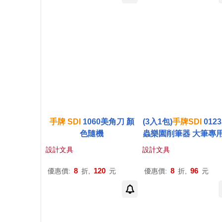
手
牌
SDI
1060美角刀 顏
(3入1包)
手
牌
SDI
012
色隨機
蟲樂園削筆器 大筆專用
色隨機
設計文具
設計文具
8
120
8
96
優惠價:
折,
元
優惠價:
折,
元