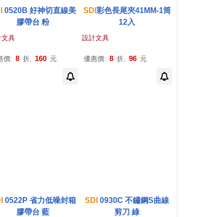
I
0520B 好神切直線美
SDI
彩色長尾夾41MM-1筒
膠帶台 粉
12入
計文具
設計文具
8
160
8
96
惠價:
折,
元
優惠價:
折,
元
I
0522P 省力低噪封箱
SDI
0930C 不鏽鋼S曲線
膠帶台 藍
剪刀 綠