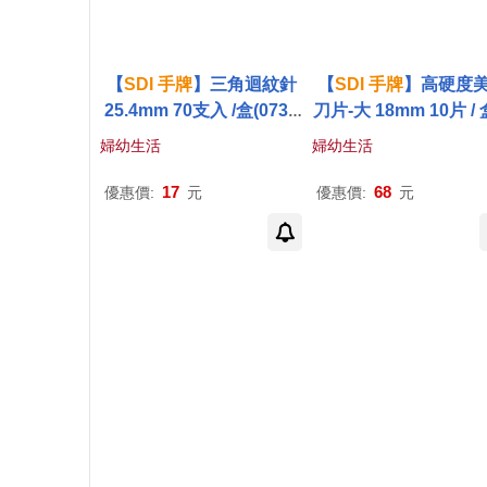
【
SDI
手
牌
】三角迴紋針
【
SDI
手
牌
】高硬度
25.4mm 70支入 /盒(0731
刀片-大 18mm 10片 / 
B)
450)
婦幼生活
婦幼生活
17
68
優惠價:
元
優惠價:
元