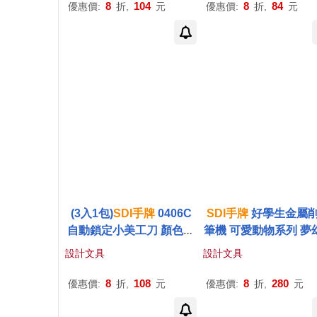
8
104
8
84
優惠價:
折,
元
優惠價:
折,
元
(3入1包)
SDI
手
牌
0406C
SDI
手
牌
好學生金屬
自動鎖定小美工刀 顏色隨
筆機 可愛動物系列 夢
機
馬
設計文具
設計文具
8
108
8
280
優惠價:
折,
元
優惠價:
折,
元