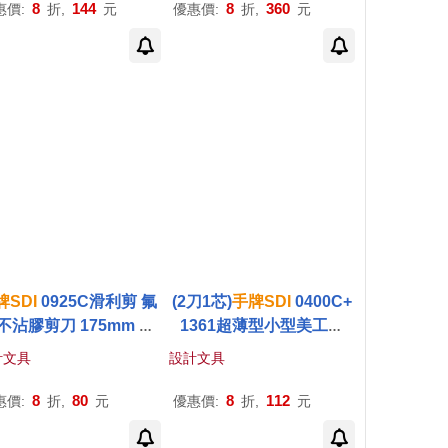
8
144
8
360
惠價:
折,
元
優惠價:
折,
元
牌
SDI
0925C滑利剪 氟
(2刀1芯)
手
牌
SDI
0400C+
不沾膠剪刀 175mm 顏
1361超薄型小型美工刀
色隨機出貨
+美工刀片
計文具
設計文具
8
80
8
112
惠價:
折,
元
優惠價:
折,
元