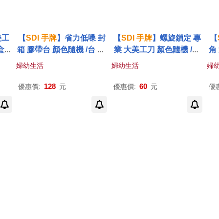
美工
【
SDI
手
牌
】省力低噪 封
【
SDI
手
牌
】螺旋鎖定 專
【
盒(1
箱 膠帶台 顏色隨機 /台 05
業 大美工刀 顏色隨機 /支
角
22P (適用內徑3吋寬幅50
0421C(內附折片器)
婦幼生活
婦幼生活
婦
mm)
128
60
優惠價:
元
優惠價:
元
優