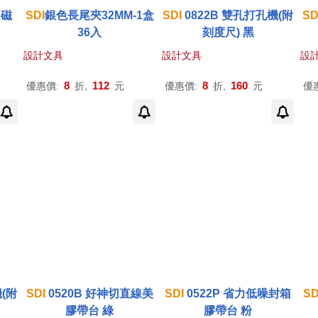
力磁
SDI
銀色長尾夾32MM-1盒
SDI
0822B 雙孔打孔機(附
SD
36入
刻度尺) 黑
設計文具
設計文具
設
8
112
8
160
優惠價:
折,
元
優惠價:
折,
元
優
(附
SDI
0520B 好神切直線美
SDI
0522P 省力低噪封箱
SD
膠帶台 綠
膠帶台 粉