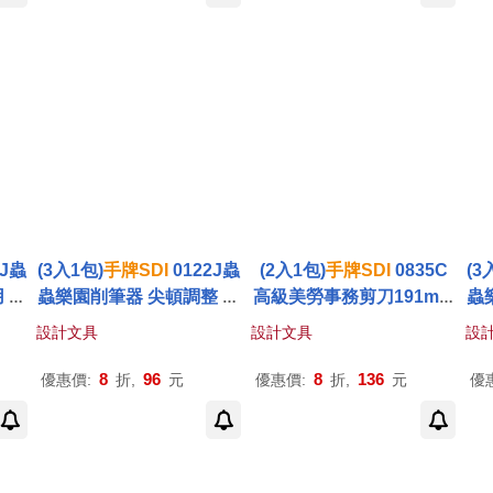
3J蟲
(3入1包)
手
牌
SDI
0122J蟲
(2入1包)
手
牌
SDI
0835C
(3
 顏
蟲樂園削筆器 尖頓調整 顏
高級美勞事務剪刀191mm
蟲
色隨機
顏色隨機
設計文具
設計文具
設
8
96
8
136
優惠價:
折,
元
優惠價:
折,
元
優