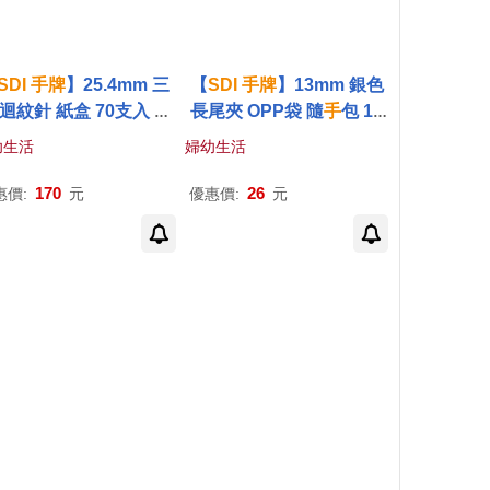
SDI
手
牌
】25.4mm 三
【
SDI
手
牌
】13mm 銀色
 迴紋針 紙盒 70支入 盒
長尾夾 OPP袋 隨
手
包 15
10盒 /組 0731B
支入 / 袋 0238D
幼生活
婦幼生活
170
26
惠價:
元
優惠價:
元