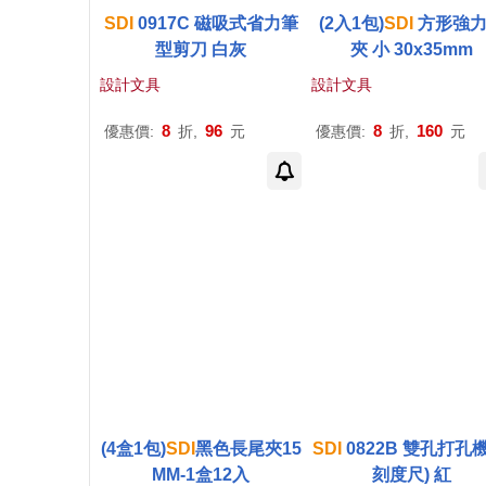
SDI
0917C 磁吸式省力筆
(2入1包)
SDI
方形強
型剪刀 白灰
夾 小 30x35mm
設計文具
設計文具
8
96
8
160
優惠價:
折,
元
優惠價:
折,
元
(4盒1包)
SDI
黑色長尾夾15
SDI
0822B 雙孔打孔機
MM-1盒12入
刻度尺) 紅