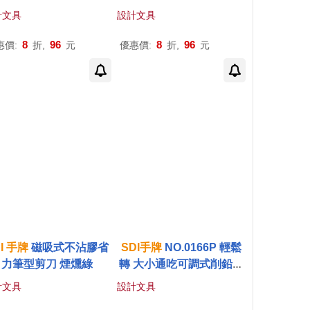
送墨水匣 黑
M 橘
計文具
設計文具
8
96
8
96
惠價:
折,
元
優惠價:
折,
元
I
手
牌
磁吸式不沾膠省
SDI
手
牌
NO.0166P 輕鬆
力筆型剪刀 煙燻綠
轉 大小通吃可調式削鉛筆
機 藍
計文具
設計文具