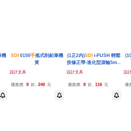
筆機
SDI
0150
手
搖式削鉛筆機
(1正2內)
SDI
i-PUSH 輕鬆
(1
黃
按修正帶-進化型滾輪5mm
溫潤白
設計文具
設計文具
設
8
240
8
116
優惠價:
折,
元
優惠價:
折,
元
優