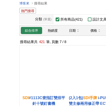
博客來
搜尋結果
熱門搜尋
分類
所有商品(421)
設計文具(
(單選)
日期
價格
綜合排序
熱銷度
搜尋結果共
421
筆, 頁數
7
/ 8
SDI
#1113
C壹指訂雙排平
(2入1包)
SDI
手
牌
i-P
針十號釘書機
雙主修兩用修正帶 ECT