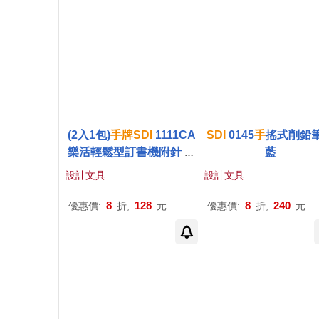
(2入1包)
手
牌
SDI
1111CA
SDI
0145
手
搖式削鉛
樂活輕鬆型訂書機附針 顏
藍
色隨機
設計文具
設計文具
8
128
8
240
優惠價:
折,
元
優惠價:
折,
元