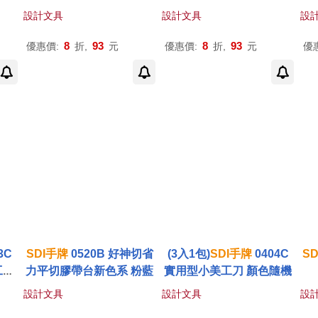
25 粉藍
25 粉紫
設計文具
設計文具
設
8
93
8
93
優惠價:
折,
元
優惠價:
折,
元
優
3C
SDI
手
牌
0520B 好神切省
(3入1包)
SDI
手
牌
0404C
SD
工刀
力平切膠帶台新色系 粉藍
實用型小美工刀 顏色隨機
設計文具
設計文具
設