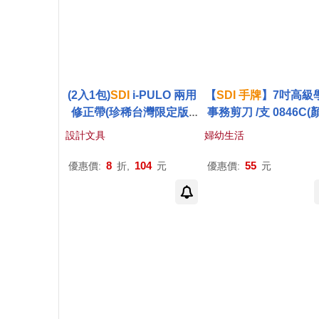
(2入1包)
SDI
i-PULO 兩用
【
SDI
手
牌
】7吋高級
修正帶(珍稀台灣限定版)
事務剪刀 /支 0846C(
台灣獼猴
隨機出貨)
設計文具
婦幼生活
8
104
55
優惠價:
折,
元
優惠價:
元