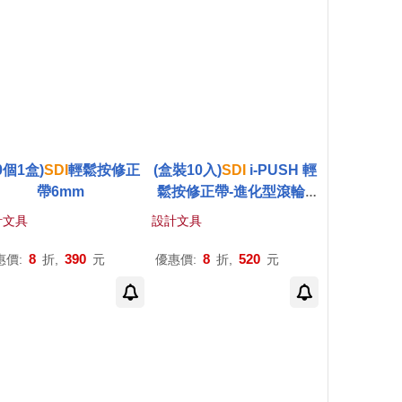
0個1盒)
SDI
輕鬆按修正
(盒裝10入)
SDI
i-PUSH 輕
帶6mm
鬆按修正帶-進化型滾輪5
mm 溫潤白
計文具
設計文具
8
390
8
520
惠價:
折,
元
優惠價:
折,
元