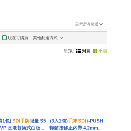
顯示所有篩選
其他配送方式
現在可購買
呈現:
列表
小圖
袋1包)
SDI
手
牌
限量 S5
(3入1包)
手
牌
SDI
i-PUSH
0VP 直液替換式白板筆
輕鬆按修正內帶 4.2mmX6