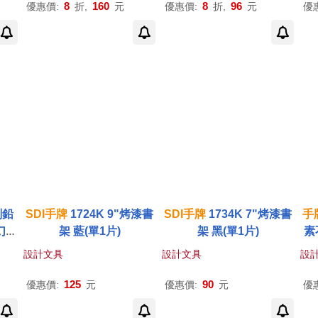
8
160
8
96
優惠價:
折,
元
優惠價:
折,
元
優
削鉛
SDI
手
牌
1724K 9"烤漆書
SDI
手
牌
1734K 7"烤漆書
手
幻飛
架 藍(單1片)
架 黑(單1片)
素
設計文具
設計文具
設
125
90
優惠價:
元
優惠價:
元
優