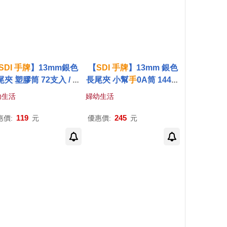
SDI
手
牌
】13mm銀色
【
SDI
手
牌
】13mm 銀色
夾 塑膠筒 72支入 / 筒
長尾夾 小幫
手
0A筒 144支
0238T
入 / 筒 0238T-1
幼生活
婦幼生活
119
245
惠價:
元
優惠價:
元