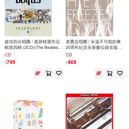
披頭四合唱團 / 真跡精選作品
老鷹合唱團 / 永遠不可能的事
輯第四輯 (2CD)(The Beatles /
25周年紀念全新數位錄音版
Anthology 4 (2CD))
(CD)(Eagles / Hell Freezes
CD
CD
Over)
749
469
$
$