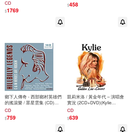
Years (5CD)(Joni Mitchell /
CD
458
$
Joni Mitchell Archives - Vol. 2:
1769
$
The Reprise Years (5CD))
鄉下人傳奇 - 西部鄉村英雄們
凱莉米洛 / 黃金年代 – 演唱會
的搖滾樂 / 眾星雲集 (CD)
實況 (2CD+DVD)(Kylie
(Hillbilly Legends - C & W
Minogue / Golden - Live In
CD
CD
Heroes Are Rockin’ / Various
Concert (2CD+DVD))
759
639
$
$
Artists)