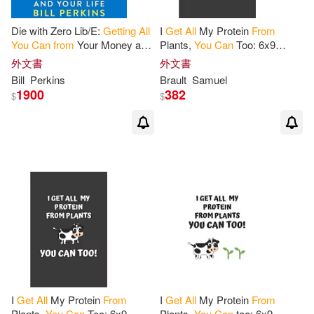
Die with Zero Lib/E:
Getting
All
I
Get
All
My Protein
From
You
Can
from
Your Money and
Plants,
You
Can
Too: 6x9
Your Life
Journal for Writing Down Daily
外文書
外文書
Habits, Diary, Notebook
Bill
Perkins
Brault
Samuel
(Vegan Themed
1900
382
$
$
I
Get
All
My Protein
From
I
Get
All
My Protein
From
Plants,
You
Can
Too: 6x9
Plants.
You
Can
too: 6x9