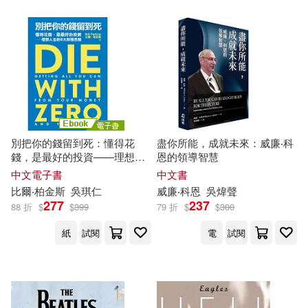
Warner Classics(1)
venus(1)
其他
(可複選)
彗智(1)
映象國際多媒體(1)
現在可購買商品(19)
映象國際多媒體股份有限公司(1)
價格
-
範圍
別把你的錢留到死：懂得花
盡你所能，成就未來：威廉‧科
極光(1)
瑋秦出版(1)
錢，是最好的投資——理想人
恩的領導智慧
生的9大財務思維 (電子書)
中文電子書
中文書
比爾‧柏金斯
吳琪仁
威廉‧科恩
吳煒聲
277
237
88 折
$
$
399
79 折
$
$
300
紙
試閱
電
試閱