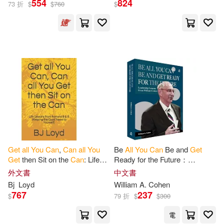
554
824
73 折
$
$
760
$
比爾‧柏金斯(3)
Bj(1)
展開
Christine (EDT)/ Fodor’s Travel Pu
blications(1)
出版社
(可複選)
Inc.(1)
Loyd(1)
SONY MUSIC(57)
Nothing(1)
Owen(1)
Universal(48)
Swiac(1)
Get
all
You
Can
,
Can
all
You
Be
All
You
Can
Be and
Get
Get
then Sit on the
Can
: Life
Ready for the Future：
warner music(16)
Ingram(10)
展開
Lessons
from
Romans 8 & 9
Leadership Lessons
From
外文書
中文書
(Keeping the Good News to
William Cohen
William A. Cohen(1)
Bj
Loyd
William A. Cohen
Yourself)
博樂伯樂(10)
音樂之橋(6)
767
237
$
79 折
$
$
300
配送方式
(可複選)
威廉‧科恩(1)
電
環球 Verve(5)
Membran(4)