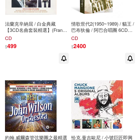
法蘭克辛納屈 / 白金典藏
情歌世代2(1950~1989) / 貓王 /
【3CD名曲套裝精選】(Frank
巴布狄倫 / 阿巴合唱團 6CD+1
Sinatra / Platinum
書
CD
CD
Collection【3CD】)
499
2400
$
$
約翰.威爾森管弦樂團之最精選
恰克.曼吉歐尼 / 小號巨匠即興