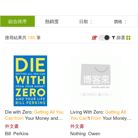
搜
尋
分類
綜合排序
熱銷度
日期
價格
(單選)
結
搜尋結果共
185
筆
篩選
圖書(15)
所有商品(185)
果
影音(169)
電子書(1)
篩
選
展開
作者
(可複選)
Die with Zero:
Getting
All
You
Living With Zero:
Getting
All
Bill(5)
Perkins(5)
Can
from
Your Money and
You
Can
’t
From
Your Money
Your Life
And Your Life
外文書
外文書
Bill
Perkins
Nothing
Owen
Brault(3)
Samuel(3)