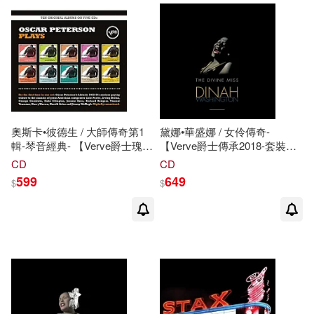
奧斯卡•彼德生 / 大師傳奇第1
黛娜•華盛娜 / 女伶傳奇-
輯-琴音經典- 【Verve爵士瑰寶
【Verve爵士傳承2018-套裝典
2018-套裝典藏5CD】(Oscar
藏5CD】(Dinah Washington /
CD
CD
Peterson / Oscar Peterson
The Divine Miss D (5CD))
599
649
$
$
Plays)