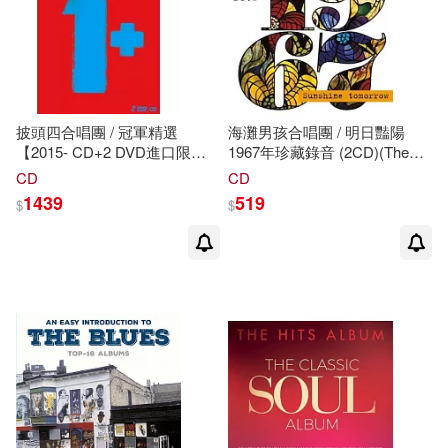
披頭四合唱團 / 冠軍精選
海灘男孩合唱團 / 明日豔陽
【2015- CD+2 DVD進口限量
1967年珍藏錄音 (2CD)(The
版】(The Beatles / 1 [2015-
Beach Boys / Beach Boys
CD
CD
CD+2DVD Limited Edition])
1967 Sunshine Tomorrow
1439
519
$
$
(2CD))