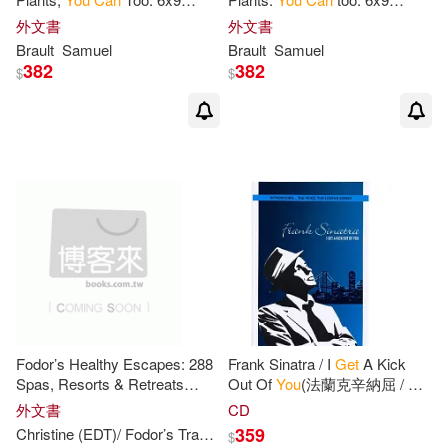
Journal for Writing Down Daily
Journal for Writing Down Daily
外文書
外文書
Habits, Diary, Notebook
Habits, Diary, Notebook
Brault
Samuel
Brault
Samuel
(Vegan Themed
(Vegan Themed
382
382
$
$
Fodor’s Healthy Escapes: 288
Frank Sinatra / I
Get
A Kick
Spas, Resorts & Retreats
Out Of
You
(法蘭克辛納屈 / 醉
Where
You
Can
Relax,
情歌)
外文書
CD
Recharge,
Get
Fit &
Get
Away
359
Christine (EDT)/ Fodor’s Travel Publications
Inc.
Swiac
$
from
It
All