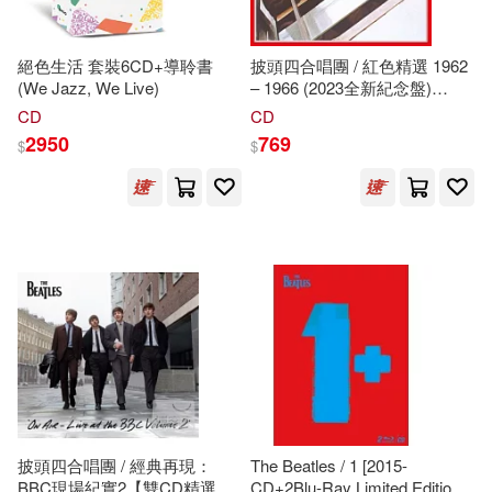
絕色生活 套裝6CD+導聆書
披頭四合唱團 / 紅色精選 1962
(We Jazz, We Live)
– 1966 (2023全新紀念盤)
2CD(The Beatles / The
CD
CD
Beatles: 1962 – 1966 (2023
2950
769
$
$
Edition) 2CD)
披頭四合唱團 / 經典再現：
The Beatles / 1 [2015-
BBC現場紀實2【雙CD精選】
CD+2Blu-Ray Limited Edition]