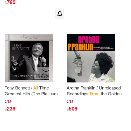
760
$
Tony Bennett /
All
Time
Aretha Franklin / Unreleased
Greatest Hits (The Platinum
Recordings
From
the Golden
Collection)(東尼班奈特 / 白金
Reign of The Queen Soul
CD
CD
超精選系列)
(2CD)(艾瑞莎弗蘭克林 / 風華
239
509
$
$
再現-珍貴錄音作品精選 [2CD])