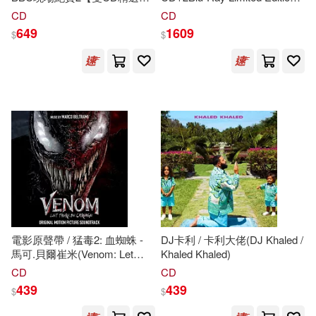
(The Beatles / On Air - Live At
(披頭四合唱團 / 冠軍精選
CD
CD
The BBC Volume 2 (2CD))
【2015- CD+2 Blu-Ray進口限
649
1609
$
$
量版】)
電影原聲帶 / 猛毒2: 血蜘蛛 -
DJ卡利 / 卡利大佬(DJ Khaled /
馬可.貝爾崔米(Venom: Let
Khaled Khaled)
There Be Carnage (Original
CD
CD
Motion Picture Soundtrack))
439
439
$
$