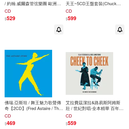
/ 約翰.威爾森管弦樂團 歐洲進
天王~5CD王盤套裝(Chuck
口盤 (2CD)(The Best of The
Mangione / 5 Original Albums)
CD
CD
John Wilson Orchestra / John
529
599
$
$
Wilson Orchestra (2CD))
佛瑞.亞斯坦 / 舞王魅力歌聲傳
艾拉費茲潔拉&路易斯阿姆斯
奇【2CD】(Fred Astaire / The
壯 / 世紀對唱-全本精華 百年全
Astaire Story【2CD】)
球首發限量套裝典藏【4CD】
CD
CD
(Ella Fitzgerald, Louis
469
559
$
$
Armstrong / Cheek To Cheek :