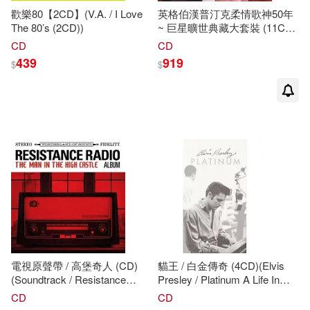
歡樂80【2CD】(V.A. / I Love
英格伯漢普汀克柔情歌神50年
The 80’s (2CD))
~ 巨星曠世典藏大套裝 (11CD)
(Engelbert Humperdinck / The
CD
CD
Complete Decca Studio
439
919
$
$
Albums-【11 CDs】/)
電視原聲帶 / 高堡奇人 (CD)
貓王 / 白金傳奇 (4CD)(Elvis
(Soundtrack / Resistance
Presley / Platinum A Life In
Radio: The Man In The High
Music (4CD))
CD
CD
Castle Album)