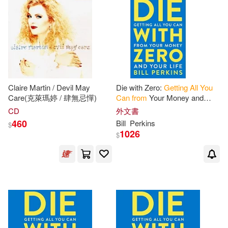
Claire Martin / Devil May
Die with Zero:
Getting
All
You
Care(克萊瑪婷 / 肆無忌憚)
Can
from
Your Money and
Your Life
CD
外文書
460
Bill
Perkins
$
1026
$