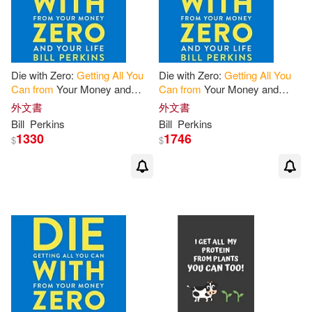
Die with Zero:
Getting
All
You
Die with Zero:
Getting
All
You
Can
from
Your Money and
Can
from
Your Money and
Your Life
Your Life
外文書
外文書
Bill
Perkins
Bill
Perkins
1330
1746
$
$