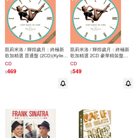
凱莉米洛 / 輝煌歲月：終極新
凱莉米洛 / 輝煌歲月：終極新
歌加精選 普通盤 (2CD)(Kylie
歌加精選 2CD 豪華精裝盤
Minogue / Step Back In Time:
(Kylie Minogue / Step Back In
CD
CD
The Definitive Collection
Time: The Definitive Collection
469
549
$
$
(2CD))
(2CD))