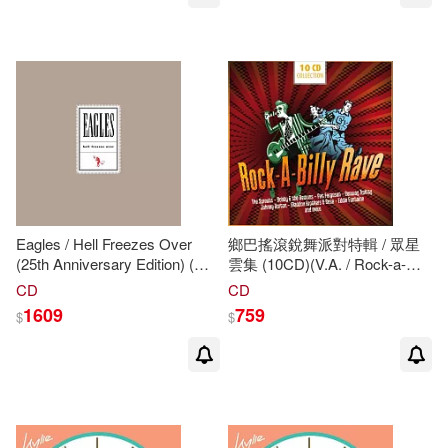
Eagles / Hell Freezes Over
鄉巴搖滾銳舞派對特輯 / 眾星
(25th Anniversary Edition) (進
雲集 (10CD)(V.A. / Rock-a-
口版2LP黑膠唱片)
Billy Rave Collection (10CD))
CD
CD
1609
759
$
$