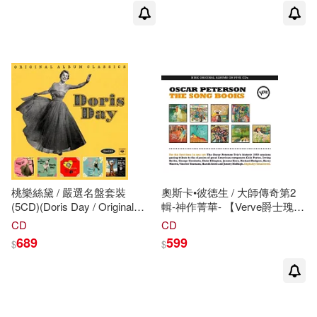
The Complete Duet
Recordings【4CD】)
桃樂絲黛 / 嚴選名盤套裝
奧斯卡•彼德生 / 大師傳奇第2
(5CD)(Doris Day / Original
輯-神作菁華- 【Verve爵士瑰寶
Album Classics (5CD))
2018-套裝典藏5CD】(Oscar
CD
CD
Peterson / The Song Books)
689
599
$
$