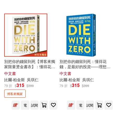
可超商取貨(184)
Rhino(3)
滾石(3)
可海外宅配(181)
遠流(3)
SECRET MUSIC(2)
可港澳店取(166)
博雅(2)
立峰(2)
可新加坡店取(139)
別把你的錢留到死【博客來獨
別把你的錢留到死：懂得花
金革(2)
Emarcy(1)
家限量燙金書衣】：懂得花
錢，是最好的投資——理想人
可菲律賓店取(178)
錢，是最好的投資——理想人
生的9大財務思維
中文書
中文書
生的9大財務思維
Hollywood(1)
IMPULSE(1)
比爾‧柏金斯
吳琪仁
比爾‧柏金斯
吳琪仁
315
315
79 折
$
$
399
79 折
$
$
399
電子書
(可複選)
Linfair Records Limited(1)
博客來獨家
電
試閱
電
試閱
適合手機平板閱讀(1)
Random House Inc(1)