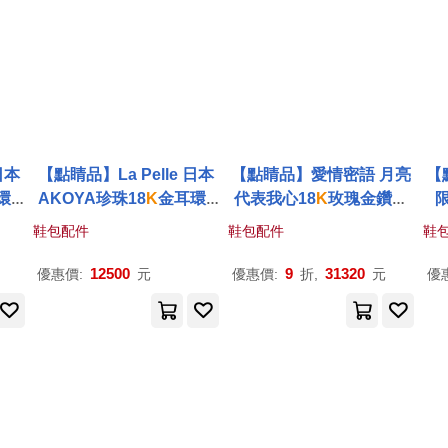
日本
【點睛品】La Pelle 日本
【點睛品】愛情密語 月亮
【
環_
AKOYA珍珠18
K
金耳環_
代表我心18
K
玫瑰金鑽石
限
一對(5.5mm)
項鍊
鞋包配件
鞋包配件
鞋
12500
9
31320
優惠價:
元
優惠價:
折,
元
優