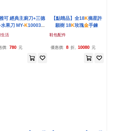
雅可 經典主廚刀+三德
【點睛品】全18
K
摘星許
+水果刀 MY-
K
100030+
願樹 18
K
玫瑰
金
手鍊
-
K
100040+MY-
K
1000
廚生活
鞋包配件
50
780
8
10080
惠價:
元
優惠價:
折,
元