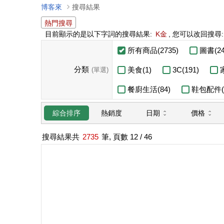
博客來
搜尋結果
熱門搜尋
目前顯示的是以下字詞的搜尋結果:
K金
, 您可以改回搜尋
所有商品(2735)
圖書(24
分類
美食(1)
3C(191)
(單選)
餐廚生活(84)
鞋包配件(1
日期
價格
綜合排序
熱銷度
搜尋結果共
2735
筆, 頁數
12
/ 46