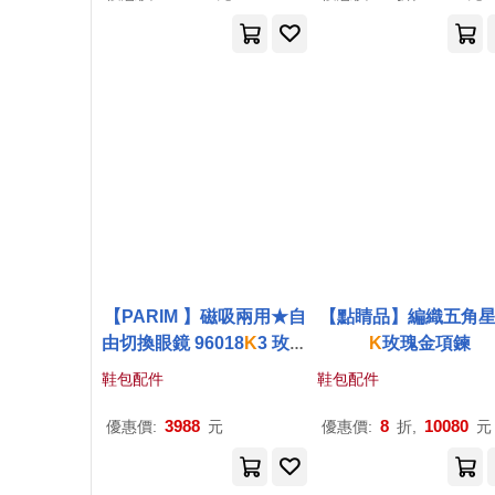
【PARIM 】磁吸兩用★自
【點睛品】編織五角星 
由切換眼鏡 96018
K
3 玫瑰
K
玫瑰金項鍊
金
鞋包配件
鞋包配件
3988
8
10080
優惠價:
元
優惠價:
折,
元