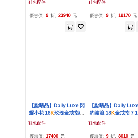
鞋包配件
鞋包配件
9
23940
9
19170
優惠價:
折,
元
優惠價:
折,
元
【點睛品】Daily Luxe 閃
【點睛品】Daily Lux
耀小花 18
K
玫瑰金戒指/尾
約波浪 18
K
金戒指 7 1
戒 2 18
K
玫瑰
金
白色黃金
鞋包配件
鞋包配件
17400
9
8010
優惠價:
元
優惠價:
折,
元