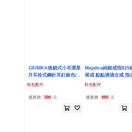
GIUMKA後鎖式小耳環星
Majalica純銀戒指92
月耳栓式鋼針耳釘銀色/玫
尾戒 點點滴滴女戒 指
金色單支價格MF22051 無
動系列 戒指可疊戴 PR2
鞋包配件
鞋包配件
MF22051玫金色耳環單支
20 2 玫金色美國圍2
390
980
優惠價:
元
優惠價:
元