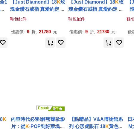
全1
【Just Diamond】18
K
玫
【Just Diamond】18
K
玫
【J
瑰
金
瑰金鑽石戒指 真愛約定 對
瑰金鑽石戒指 真愛約定 對
戒_(窄)女戒(港圍) 11 玫瑰
戒_(寬)男戒(港圍) 18 玫瑰
(窄
鞋包配件
鞋包配件
鞋
金
金
9
21780
9
21780
優惠價:
折,
元
優惠價:
折,
元
優
8
K
內容時代必學!解密爆款影
【點睛品】V&A博物館系
日
片：從
K-
POP到好萊塢，
列 心形虎眼石 18
K
黃色金
M
深度挖掘讓人移不開眼的
戒指 15 18
K
黃色
金
黏