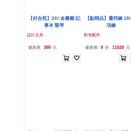
【好合苑】24
K
金書籤:記
【點睛品】蕭邦鍊 18
事本 豎琴
項鍊
設計文具
鞋包配件
390
9
11520
優惠價:
元
優惠價:
折,
元