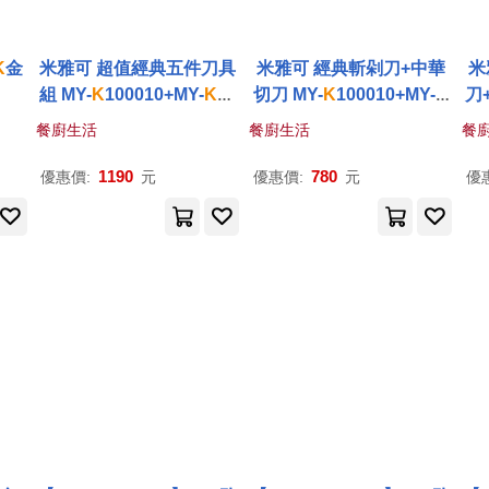
K
金
米雅可 超值經典五件刀具
米雅可 經典斬剁刀+中華
米
組 MY-
K
100010+MY-
K
10
切刀 MY-
K
100010+MY-
K
刀
0020+MY-
K
100030+MY-
100020
MY
餐廚生活
餐廚生活
餐
K
100040+MY-
K
100050
1190
780
優惠價:
元
優惠價:
元
優