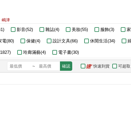
:
嶋津
1)
影音(52)
雜誌(4)
美妝(55)
服飾(3)
家
家電(80)
保健(4)
設計文具(66)
休閒生活(34)
婦
827)
玲廊滿藝(4)
電子書(30)
快速到貨
可超取
~
確認