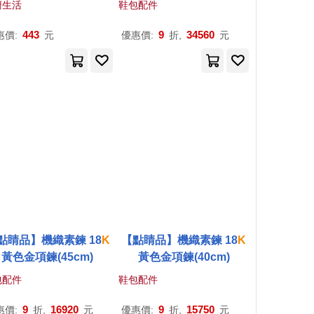
廚生活
鞋包配件
;平放不著地/背面支撐
;適4人份以上電鍋;可機
443
9
34560
惠價:
元
優惠價:
折,
元
洗)飯勺子 白色
點睛品】機織素鍊 18
K
【點睛品】機織素鍊 18
K
黃色金項鍊(45cm)
黃色金項鍊(40cm)
包配件
鞋包配件
9
16920
9
15750
惠價:
折,
元
優惠價:
折,
元