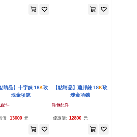
點睛品】十字鍊 18
K
玫
【點睛品】蕭邦鍊 18
K
玫
瑰金項鍊
瑰金項鍊
包配件
鞋包配件
13600
12800
惠價:
元
優惠價:
元