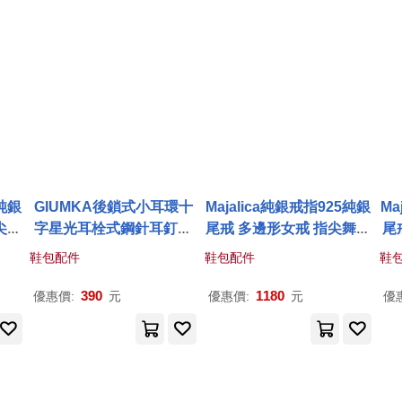
5純銀
GIUMKA後鎖式小耳環十
Majalica純銀戒指925純銀
Ma
尖舞
字星光耳栓式鋼針耳釘可
尾戒 多邊形女戒 指尖舞動
尾
10
戴於耳骨處銀色/玫金色單
系列 戒指可疊戴 PR2102
舞動
鞋包配件
鞋包配件
鞋
號
支價格MF22028 無 MF22
1 5 金色美國圍5號
028銀色單一支
390
1180
優惠價:
元
優惠價:
元
優