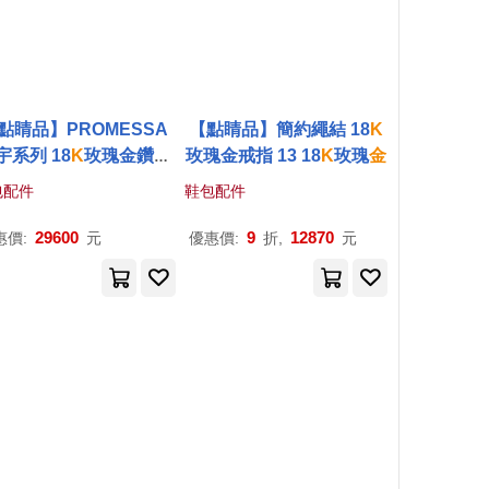
點睛品】PROMESSA
【點睛品】簡約繩結 18
K
宇系列 18
K
玫瑰金鑽石
玫瑰金戒指 13 18
K
玫瑰
金
戒指 9 18
K
玫瑰
金
包配件
鞋包配件
29600
9
12870
惠價:
元
優惠價:
折,
元