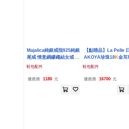
Majalica純銀戒指925純銀
【點睛品】La Pelle 
尾戒 情意綢繆繩結女戒 指
AKOYA珍珠18
K
金耳
尖舞動系列 PR21011 4 玫
一對(6.5mm)
鞋包配件
鞋包配件
金色美國圍4號
1180
16700
優惠價:
元
優惠價:
元