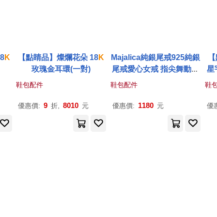
8
K
【點睛品】燦爛花朵 18
K
Majalica純銀尾戒925純銀
【
玫瑰金耳環(一對)
尾戒愛心女戒 指尖舞動系
星
列 PR21002 2 銀色美國圍
鞋包配件
鞋包配件
鞋
2號
9
8010
1180
優惠價:
折,
元
優惠價:
元
優