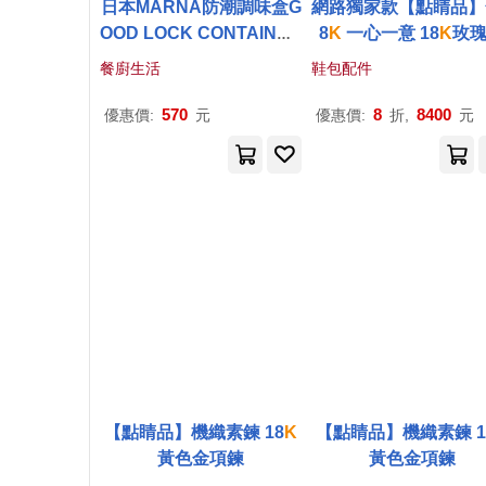
日本MARNA防潮調味盒G
網路獨家款【點睛品】
OOD LOCK CONTAINER
8
K
一心一意 18
K
玫
密封香料收納盒
K
-
736(附5
手鍊
餐廚生活
鞋包配件
ml湯匙;容量370ml;單手一
按即開)廚房料理盒香料保
570
8
8400
優惠價:
元
優惠價:
折,
元
存盒罐 灰青色
【點睛品】機織素鍊 18
K
【點睛品】機織素鍊 1
黃色金項鍊
黃色金項鍊