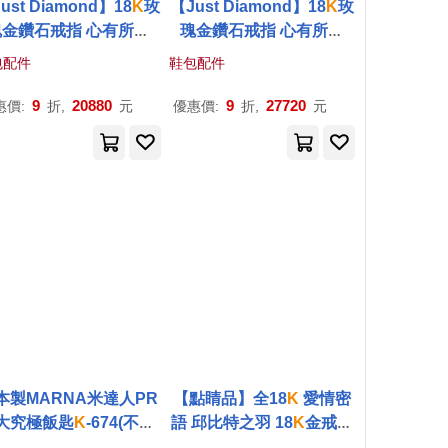
ust Diamond】18
K
玫
【Just Diamond】18
K
玫
瑰金鑽石戒指 心有所屬
瑰金鑽石戒指 心有所屬
)對戒_女戒(港圍) 11 玫
(寬)對戒_男戒(港圍) 18 玫
包配件
鞋包配件
瑰
金
瑰
金
9
20880
9
27720
惠價:
折,
元
優惠價:
折,
元
本製MARNA米達人PR
【點睛品】全18
K
愛情密
大究極飯匙
K
-
674(不沾
語 邱比特之羽 18
K
金戒指
TPX樹脂;長22cm&超
(男戒) 港圍21