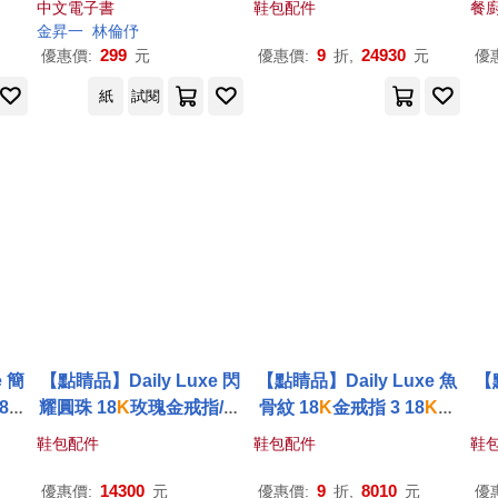
中文電子書
鞋包配件
餐
「趣味公式」 (電子書)
薄
金
昇一
林倫伃
架
299
9
24930
優惠價:
元
優惠價:
折,
元
優
紙
試閱
e 簡
【點睛品】Daily Luxe 閃
【點睛品】Daily Luxe 魚
【
8
K
耀圓珠 18
K
玫瑰金戒指/尾
骨紋 18
K
金戒指 3 18
K
白
戒 3 18
K
玫瑰
金
色黃金
鞋包配件
鞋包配件
鞋
14300
9
8010
優惠價:
元
優惠價:
折,
元
優