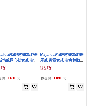
jalica純銀戒指925純銀
Majalica純銀戒指925純銀
戒情緣同心結女戒 指尖
尾戒 素圈女戒 指尖舞動系
系列 PR21013 6 玫金
列 PR21008 5 玫金色美國
包配件
鞋包配件
色美國圍6號
圍5號
1180
1180
惠價:
元
優惠價:
元