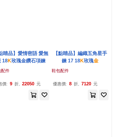
點睛品】愛情密語 愛無
【點睛品】編織五角星手
 18
K
玫瑰金鑽石項鍊
鍊 17 18
K
玫瑰
金
包配件
鞋包配件
9
22050
8
7120
惠價:
折,
元
優惠價:
折,
元