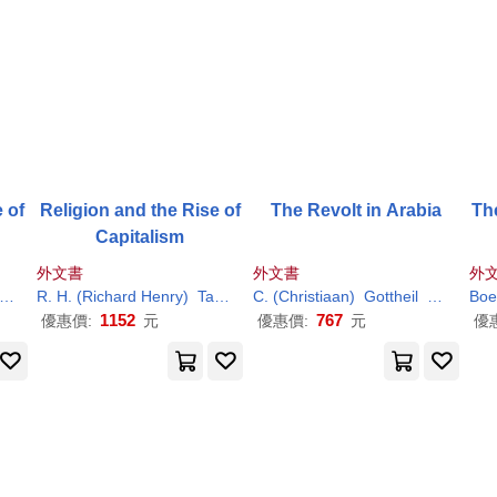
 of
Religion and the Rise of
The Revolt in Arabia
The
Capitalism
外文書
外文書
外
R.
H
. (
Richard
Henry)
Tawney
C. (Christiaan)
Gottheil
Richard
Bo
J
1152
767
優惠價:
元
優惠價:
元
優