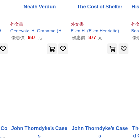
’Neath Verdun
The Cost of Shelter
His
外文書
外文書
外
e)
Genevoix
H
. Grahame (Harold Grahame)
Maurice
Richards
Ellen
H
. (Ellen Henrietta)
Maurice
Richards
Richard
Bea
987
877
優惠價:
元
優惠價:
元
優
; Co
John Thorndyke’s Case
John Thorndyke’s Case
Th
169
s
s
d 