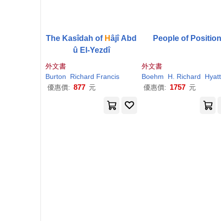
The Kasîdah of
H
âjî Abd
People of Positio
û El-Yezdî
外文書
外文書
Burton
Richard
Francis
Boehm
H
.
Richard
Hyatt
877
1757
優惠價:
元
優惠價:
元