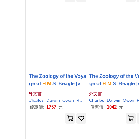
The Zoology of the Voya
The Zoology of the 
ge of
H.M.
S. Beagle [vol.
ge of
H.M.
S. Beagle [
1 of 5]
1 of 5]
外文書
外文書
Charles
Darwin
Owen
Richard
Charles
Darwin
Owen
Richa
1757
1042
優惠價:
元
優惠價:
元