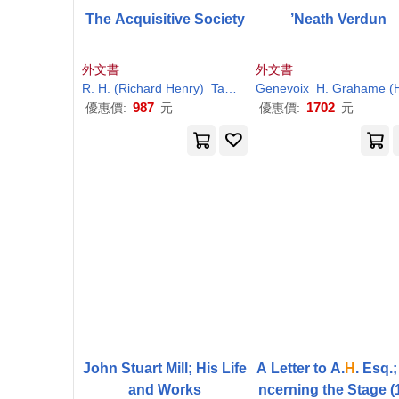
The Acquisitive Society
’Neath Verdun
外文書
外文書
R.
H
. (
Richard
Henry)
Tawney
Genevoix
H
. Grahame (Harold Graham
987
1702
優惠價:
元
優惠價:
元
John Stuart Mill; His Life
A Letter to A.
H
. Esq.
and Works
ncerning the Stage (