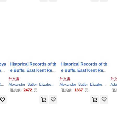
Voya
Historical Records of th
Historical Records of th
vol.
e Buffs, East Kent Regi
e Buffs, East Kent Regi
ment (3rd Foot)
ment (3rd Foot)
外文書
外文書
外
rd
Alexander
Butler
Elizabeth (Elizabeth Southerden
Alexander
Butler
Elizabeth (Elizabeth Southerden
Herbert
Moo
Ad
2472
1867
優惠價:
元
優惠價:
元
優