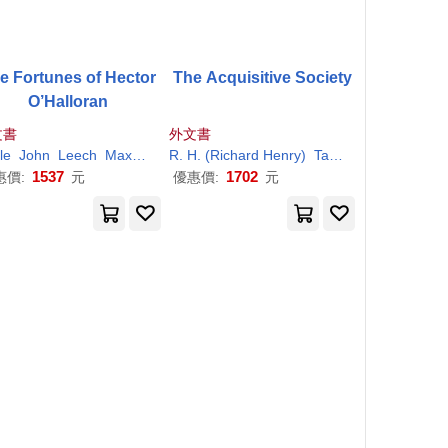
e Fortunes of Hector
The Acquisitive Society
O’Halloran
文書
外文書
ard
le
John
W.
H
. (William Hamilton)
Leech
Maxwell
Richard
R.
H
. (
Richard
W.
H
. (William Hamilton)
Henry)
Tawney
1537
1702
惠價:
元
優惠價:
元