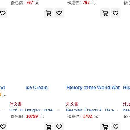
767
767
優惠價:
元
優惠價:
元
優
and
Ice Cream
History of the World War
His
d
C
f t
外文書
外文書
外
ill
H
.
Goff
Steven N.
H
. Douglas
Welsh
Hartel
Zane
Rankin
Beamish
Richard
Francis A.
W.
Scott A.
Hare
James
Bea
10799
1702
優惠價:
元
優惠價:
元
優