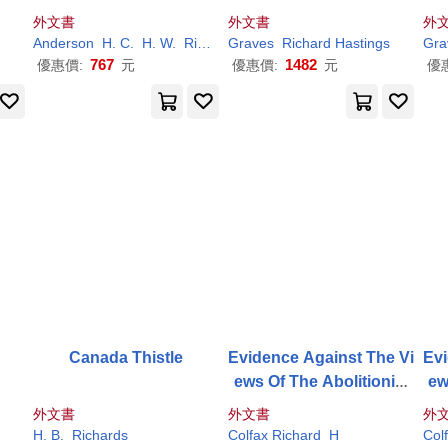
ngle Leaf, Trunnion Bas
by His Son, R.
H
. Graves
by
外文書
外文書
外
cule Bridge
d
Anderson
H
. C.
H
. W.
Richards
Graves
Schlinz
Richard
T. E.
Hastings
Gra
767
1482
優惠價:
元
優惠價:
元
優
Canada Thistle
Evidence Against The Vi
Evi
ews Of The Abolitionist
ew
s,
外文書
外文書
外
H
. B.
Richards
Colfax
Richard
H
Col