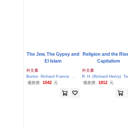
The Jew, The Gypsy and
Religion and the Rise
El Islam
Capitalism
外文書
外文書
Burton
Richard
Francis
W.
H
. (William Henry)
R.
H
. (
Richard
Henry)
Wilkins
Tawney
1042
1812
優惠價:
元
優惠價:
元