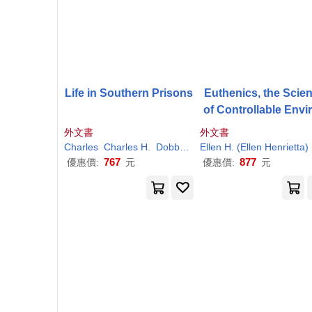
Life in Southern Prisons
Euthenics, the Scie
of Controllable Envi
ment
外文書
外文書
Charles
Charles
H
.
Dobbins
Richard
Ellen
H
. (Ellen Henrietta)
Smedley
Stubbs
767
877
優惠價:
元
優惠價:
元