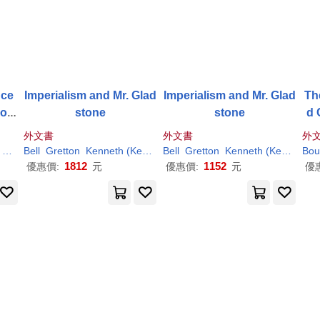
nce
Imperialism and Mr. Glad
Imperialism and Mr. Glad
Th
ron
stone
stone
d 
o
外文書
外文書
外
Richards
Bell
Gretton
Kenneth (Kenneth Norman)
Bell
Gretton
R.
Kenneth (Kenneth Norman)
H
. (
Richard
Henry)
Bou
1812
1152
優惠價:
元
優惠價:
元
優