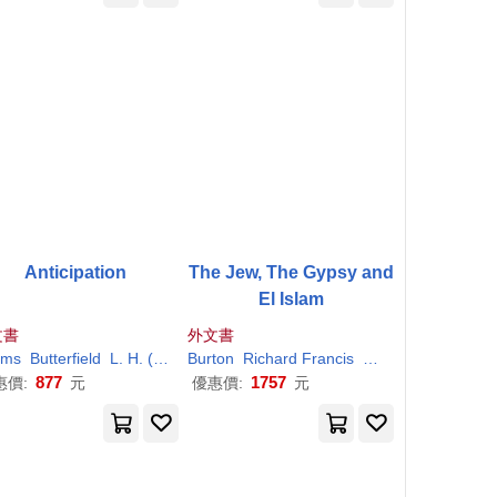
Anticipation
The Jew, The Gypsy and
El Islam
文書
外文書
dy
ams
R. S.
Butterfield
H
. (
Richard
L.
Herbert
H
. (Lyman Henry)
Stanley Hawks)
Moody
Burton
R. S.
Richard
Randolph Greenfield
H
. (
Francis
Richard
Stanley Hawks)
W.
H
. (William Hen
Richard
Tic
877
1757
惠價:
元
優惠價:
元