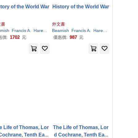
tory of the World War
History of the World War
文書
外文書
s
mish
Francis A.
Hare
James
Beamish
H
.
Jr.
Francis A.
March
Richard
Hare
J. (
James
Richard
H
.
Josep
Jr.
M
1702
987
惠價:
元
優惠價:
元
e Life of Thomas, Lor
The Life of Thomas, Lor
Cochrane, Tenth Earl
d Cochrane, Tenth Earl