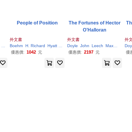
n
People of Position
The Fortunes of Hector
Th
O’Halloran
外文書
外文書
外
Stanley Portal
Boehm
H
.
Richard
Hyatt
Stanley Portal
Doyle
John
Leech
Maxwell
Rich
Doy
1042
2197
優惠價:
元
優惠價:
元
優