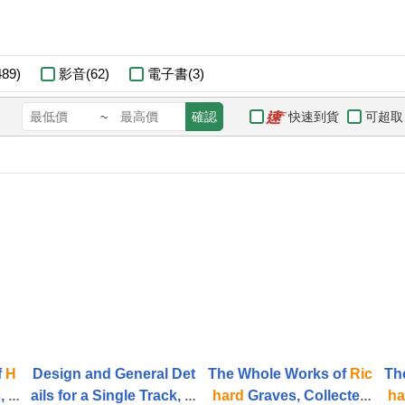
89)
影音(62)
電子書(3)
快速到貨
可超取
~
確認
f
H
Design and General Det
The Whole Works of
Ric
Th
, A
ails for a Single Track, Si
hard
Graves, Collected
ha