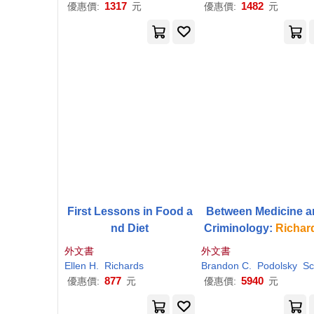
1317
1482
優惠價:
元
優惠價:
元
First Lessons in Food a
Between Medicine 
nd Diet
Criminology:
Richar
abot and the Making o
外文書
外文書
he Cambridge-Somerv
Ellen
H
.
Richards
Brandon C.
Podolsky
Scott
e Youth Study
877
5940
優惠價:
元
優惠價:
元