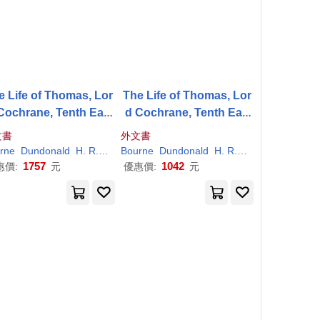
e Life of Thomas, Lor
The Life of Thomas, Lor
Cochrane, Tenth Earl
d Cochrane, Tenth Earl
f Dundonald, Vol. II
of Dundonald, Vol. II
文書
外文書
rne
S. E. (Samuel Edward)
Dundonald
R.
H
. (
Richard
H
. R. Fox (Henry
Henry)
Winbolt
Bourne
S. E. (Samuel Edward)
Richard
Dundonald
Fox)
H
Thomas Barnes Cochr
. R. Fox (Henry
Winbolt
Richa
1757
1042
惠價:
元
優惠價:
元