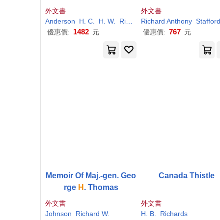
ngle Leaf, Trunnion Bas
Lecture
外文書
外文書
cule Bridge
Anderson
H
. C.
H
. W.
Richards
Richard
Schlinz
Anthony
T. E.
Staffor
1482
767
優惠價:
元
優惠價:
元
Memoir Of Maj.-gen. Geo
Canada Thistle
rge
H
. Thomas
外文書
外文書
Johnson
Richard
W.
H
. B.
Richards