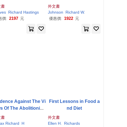
 His Son, R.
H
. Graves
文書
外文書
ves
Richard
Hastings
Johnson
Richard
W.
2197
1922
惠價:
元
優惠價:
元
dence Against The Vi
First Lessons in Food a
s Of The Abolitionist
nd Diet
s,
文書
外文書
fax
Richard
H
Ellen
H
.
Richards