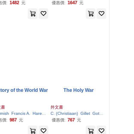
1482
1647
惠價:
元
優惠價:
元
tory of the World War
The Holy War
文書
外文書
mish
H
.
Jr.
Francis A.
March
Richard
Hare
J. (
James
Richard
C. (Christiaan)
H
.
Joseph)
Jr.
March
Gillet
Richard
Gottheil
J. (
Richard
Joseph E. (
Josep
987
767
惠價:
元
優惠價:
元