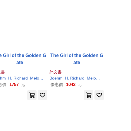
 Girl of the Golden G
The Girl of the Golden G
ate
ate
文書
外文書
ehm
.
H
. (
H
Richard
.
Richard
Jame
Meloney
Snouck Hurgronje
William Brown
Boehm
H
.
Richard
Meloney
William Brow
1757
1042
惠價:
元
優惠價:
元