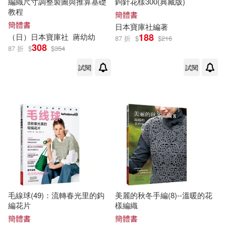
編織尺寸調整製圖與推算基礎
鉤針花樣300(典藏版)
教程
觀音明聖宗(1)
簡體書
簡體書
日本
寶庫
社
編著
188
（日）日本
寶庫
社
蔣幼幼
87 折
$
$
216
護理學中級資格考試專家組編(1)
308
87 折
$
$
354
試閱
試閱
護理學中級資格考試專家組（編）
(1)
賀普仁（主編）(1)
賀輝(1)
賈德江(1)
賈秀花(1)
趙雲獻(1)
郭天寶(1)
毛線球(49)：流轉春光里的鈎
美麗的秋冬手編(8)--溫暖的花
郭漫(1)
釋心德(1)
編花片
樣編織
簡體書
簡體書