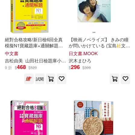
王玲(1)
王躍明(1)
西泠印社出版社(1)
王雙強(1)
盧冠麟(1)
軍事科學出版社(1)
程寶庫 編著(1)
程少貴(1)
絕對合格攻略!新日檢6回全真
【映画ノベライズ】 きみの瞳
重慶出版社(1)
模擬N1寶藏題庫+通關解題
が問いかけている (宝島
社
文
【讀解、聽力、言語知識〈文
庫)
中文書
日文書.MOOK
程帆(1)
程浩(1)
字、語彙、文法〉】
吉松由美
山田社日檢題庫小組
田中陽子
沢木まひろ
西村惠子
長江文藝出版社(1)
(16K+MP3)
468
296
9 折
$
$
520
$
$
309
童牧野(1)
管家琪（改寫）(1)
試閱
雲南人民出版社(1)
羅彬等（編著）(1)
雲南科技出版社(1)
美國夢工廠動畫(1)
青海人民出版社(1)
舒晨，蔡冬青改編(1)