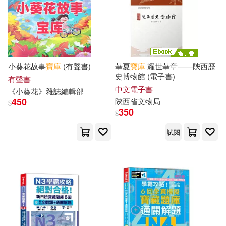
劉文娜（主編）(1)
人民武警出版社(1)
劉正坤，陶林生（編著）(1)
光明日報出版社(1)
劉翔(1)
卓越教育(1)
小葵花故事
寶庫
(有聲書)
華夏
寶庫
耀世華章——陝西歷
史博物館 (電子書)
內蒙古人民出版社(1)
有聲書
中文電子書
《小葵花》雜誌編輯部
南寶生(1)
450
陝西省文物局
$
北京工業大學出版社(1)
350
$
南方兒童財智開發中心編繪(1)
試閱
北京工藝美術出版社(1)
史玲(1)
司馬袁茵(1)
北京理工大學出版社(1)
吳冠儀(1)
周寶庫(1)
北京科學技術出版社(1)
周寶庫（編著）(1)
周小兵(1)