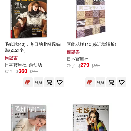
日本寶庫社（編）(4)
適合平板閱讀(1)
電子工業出版社(11)
李寶庫（主編）(4)
邵亮(4)
雲南教育出版社(10)
其他
(可複選)
高級職稱資格考試研究專家組(4)
毛線球(40)：冬日的北歐風編
阿蘭花樣110(修訂增補版)
中國建築工業出版社(9)
織(2021冬)
現在可購買商品(97)
簡體書
（美）唐娜·喬·納波利，（英）克里
簡體書
日本
寶庫
社
斯蒂娜·巴利特(4)
中國醫藥科技出版社(9)
279
日本
寶庫
社
蔣幼幼
79 折
$
$
354
作者/演唱/譯/編/繪(307)
360
87 折
$
$
414
張式谷 編著(3)
徐林(3)
中國協和醫科大學出版社(7)
試閱
試閱
價格
-
範圍
日本寶庫社 (3)
王寶庫等(3)
陝西師範大學出版社(6)
王寶庫，王鵬(3)
北京大學醫學出版社(5)
王猛（主編）(3)
鄭國強(3)