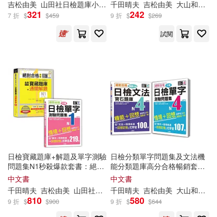
曹爭友，金萍（主編）(1)
吉松由美
山田社日檢題庫小組
林勝田
千田晴夫
田中陽子
吉松由美
西村惠子
大山和佳子
法〉】(16K+6回QR Code線上
321
242
新文創文化(1)
7 折
$
$
459
9 折
$
$
269
音檔)
本書編委會(1)
李俐(1)
試閱
新疆科學技術出版社(1)
李俐 王唯 編著(1)
東北大學出版社(1)
李國義(1)
東方出版社(1)
李大勇，袁浩（主編）(1)
武漢大學出版社(1)
李子舟(1)
李振興(1)
日檢寶藏題庫+解題及單字測驗
日檢分類單字問題集及文法機
江蘇教育出版社(1)
問題集N1秒殺爆款套書：絕對
能分類題庫高分合格暢銷套
合格攻略!新日檢6回全真模擬
書：絕對合格 日檢分類單字N4
中文書
中文書
李明亮(1)
N1寶藏題庫+通關解題【讀
測驗問題集+絕對合格 日檢文
千田晴夫
吉松由美
山田社日檢題庫小組
千田晴夫
田中陽子
吉松由美
西村惠子
大山和佳子
江蘇文藝出版社(1)
解、聽力、言語知識〈文字、
法機能分類寶石題庫
810
580
9 折
$
$
900
9 折
$
$
644
語彙、文法〉】+絕對合格!日
N4(16K+1MP3)
李江風，趙剛，葛文，魏海芹，張
檢分類單字N1測驗問題集：自
元濤(1)