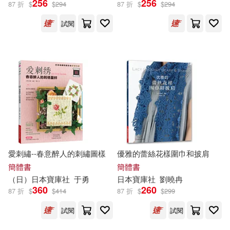
256
256
87 折
$
$
294
87 折
$
$
294
試閱
吉松由美(17)
展開
山田社日檢題庫小組(17)
出版社
(可複選)
田中陽子(16)
河南科學技術出版社(275)
（日）寶庫社(16)
化學工業出版社(21)
西村惠子(15)
愛刺繡--春意醉人的刺繡圖樣
優雅的蕾絲花樣圍巾和披肩
安徽少年兒童出版社(18)
展開
簡體書
簡體書
（日）日本
寶庫
社
于勇
日本
寶庫
社
劉曉冉
黃勇（主編）(14)
360
260
87 折
$
$
414
87 折
$
$
299
河北教育出版社(18)
配送方式
(可複選)
試閱
試閱
（日）日本寶庫社(13)
山田社(17)