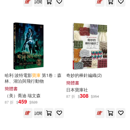
試閱
藏文古籍出版社(2)
(英)史蒂文森(1)
西安地圖出版社(2)
《兒童的學習》編輯部(1)
青島出版社(2)
《小葵花》雜誌編輯部(1)
上海人民美術出版社(1)
中業教育建造師命題研究中心(1)
上海科學普及出版社(1)
哈利·波特電影
寶庫
第1卷：森
奇妙的棒針編織(2)
林、湖泊與飛行動物
簡體書
亮劍燚天(1)
簡體書
日本
寶庫
社
上海財經大學出版社(1)
308
（美）喬迪·瑞文森
87 折
$
$
354
459
87 折
$
$
528
付程鋼（主編）(1)
中信出版社(1)
試閱
仲利民（主編）(1)
任力(1)
中國人民大學出版社(1)