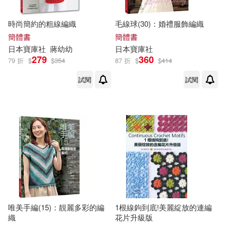
時尚簡約的粗線編織
毛線球(30)：婚禮服飾編織
（美）拉爾夫·金博爾等(1)
簡體書
簡體書
日本
寶庫
社
蔣幼幼
日本
寶庫
社
279
360
（美）羅伯特·羅索(1)
79 折
$
$
354
87 折
$
$
414
試閱
試閱
（英）弗蘭克·科特雷爾·博伊斯(1)
（英）托馬斯·哈代(1)
（英）羅斯·柯林斯(1)
（英）薩克雷(1)
唯美手編(15)：靚麗多彩的編
1根線鉤到底!美麗綻放的連編
（英）邁克爾·羅森(1)
織
花片升級版