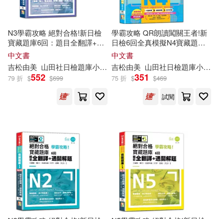
北方婦女兒童出版社(1)
周銳(1)
周雨聲(1)
N3學霸攻略 絕對合格!新日檢
學霸攻略 QR朗讀闖關王者!新
匯識教育出版社(1)
寶藏題庫6回：題目全翻譯+通
日檢6回全真模擬N4寶藏題庫
關解題【讀解、聽力、言語知
+通關解題【讀解、聽力、言語
喇拉曲智仁波切(1)
中文書
中文書
識〈文字、語彙、文法〉】
知識〈文字、語彙、文法〉】
南方日報出版社(1)
吉松由美
山田社日檢題庫小組
林勝田
吉松由美
田中陽子
山田社日檢題庫小組
西村惠子
(16K+6回QR Code線上音檔)
(16K+6回QR Code線上音檔)
552
351
79 折
$
$
699
75 折
$
$
469
夏爾匝·扎西堅贊(1)
印刷工業出版社(1)
試閱
大米原創編繪(1)
孔繁榮(1)
古吳軒出版社(1)
季小兵(1)
安韶(1)
四川科學技術出版社(1)
尤克強(1)
大眾文藝出版社(1)
左海聰 主編 程寶庫 朱京安 副主編
(1)
天津人民出版社(1)