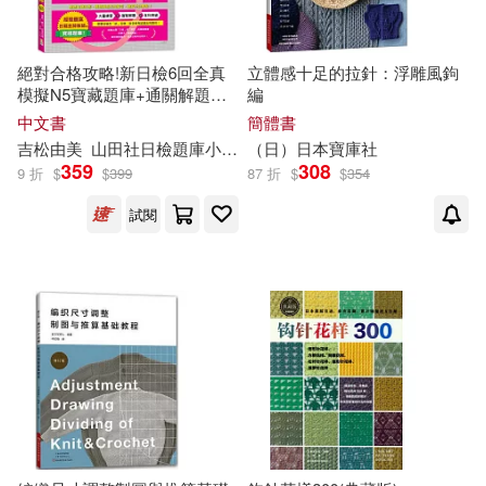
首都師範大學出版社(1)
葉聖陶(1)
蓋廣生(1)
絕對合格攻略!新日檢6回全真
立體感十足的拉針：浮雕風鉤
模擬N5寶藏題庫+通關解題
編
蔡冬青（主編）(1)
【讀解、聽力、言語知識〈文
中文書
簡體書
字、語彙、文法〉】
吉松由美
山田社日檢題庫小組
田中陽子
（日）日本
西村惠子
寶庫
社
(16K+MP3)
359
308
蕭磊，《少年的奇幻世界》節目組
9 折
$
$
399
87 折
$
$
354
（主編）(1)
試閱
薛賢榮（主編）(1)
虞富蓮，吳涯，鄧少春（主編）(1)
西村惠(1)
西藏藏文古籍出版社(1)