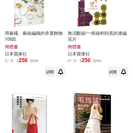
（明）許仲琳原著；吳慶先改寫(1)
（春秋）孔丘(1)
用麻繩、麻線編織的幸運飾物
無須斷線!一根線鉤到底的連編
（法）伊萬·波墨等(1)
108款
花片
簡體書
簡體書
日本
寶庫
社
日本
寶庫
社
（清）張璐(1)
256
256
87 折
$
$
294
87 折
$
$
294
（清）曹雪芹，（清）高鶚原原
試閱
試閱
著；薛賢榮（主編），范倩倩改編
(1)
（美）唐娜·喬·納波利，（英）克里
斯蒂娜·巴特利(1)
（美）喬迪•瑞文森(1)
（美）弗雷德·懷特(1)