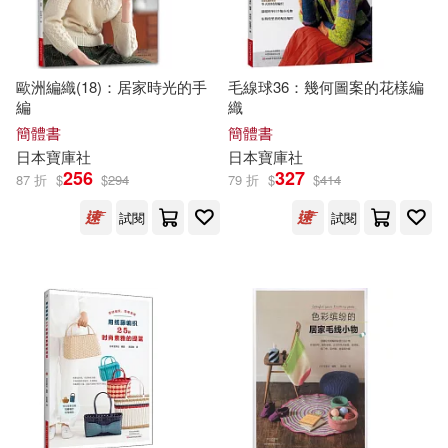
譯林出版社(5)
高火(3)
齊寶庫(3)
中國水利水電出版社(4)
歐洲編織(18)：居家時光的手
毛線球36：幾何圖案的花樣編
編
織
（美）喬迪．瑞文森(3)
簡體書
簡體書
大連理工大學出版社(4)
日本
寶庫
社
日本
寶庫
社
(法)凡爾納(2)
256
327
87 折
$
$
294
79 折
$
$
414
清華大學出版社(4)
試閱
試閱
丁淑貞，沈桐（主編）(2)
遼寧科學技術出版社(4)
全國考研中醫綜合命題研究專家組
(2)
人民音樂出版社(3)
劉可欣(2)
機械工業出版社(3)
大新出版社編輯部(2)
江西科學技術出版社(3)