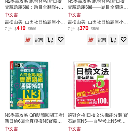
N2學霸攻略 絕對合格!新日檢
N5學霸攻略 絕對合格!新日檢
寶藏題庫6回：題目全翻譯+通
寶藏題庫6回——題目全翻譯
弗里茲(1)
關解題【讀解、聽力、言語知
+通關解題【讀解、聽力、言語
中文書
中文書
安徽教育出版社(1)
識〈文字、語彙、文法〉】
知識〈文字、語彙、文法〉】
吉松由美
山田社日檢題庫小組
林勝田
吉松由美
田中陽子
山田社日檢題庫小組
西村惠子
(16K+6回QR Code線上音檔)
(16K+6回QR Code線上音檔)
張珍，張春莉，楊涵（主編）(1)
419
370
7 折
$
$
599
7 折
$
$
529
安徽文藝出版社(1)
寶島社(1)
試閱
試閱
張耀坤(1)
張艷（主編）(1)
山東人民出版社(1)
張越晗(1)
徐之明(1)
山西科學技術出版社(1)
徐夢(1)
徐春羽(1)
嶺南美術出版社(1)
徐玲(1)
拉格洛夫(1)
廣西科學技術出版社(1)
N3學霸攻略 QR朗讀闖關王者!
絕對合格!日檢文法機能分類 寶
日本寶庫社編組(1)
新日檢6回全真模擬N3寶藏題
石題庫N5──自學考上N5就靠
延邊大學出版社(1)
庫+通關解題【讀解、聽力、言
這一本(16K+MP3)
中文書
中文書
語知識〈文字、語彙、文