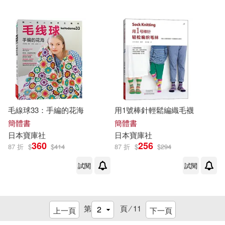
毛線球33：手編的花海
用1號棒針輕鬆編織毛襪
簡體書
簡體書
日本
寶庫
社
日本
寶庫
社
360
256
87 折
$
$
414
87 折
$
$
294
試閱
試閱
第
頁 ⁄
11
上一頁
下一頁