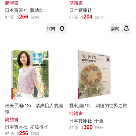
簡體書
簡體書
日本
寶庫
社
蔣幼幼
日本
寶庫
社
（西漢）劉向(1)
256
204
87 折
$
$
294
87 折
$
$
234
試閱
試閱
（韓）申賢珠(1)
唯美手編(12)：清爽怡人的編
愛刺繡(10)：刺繡的世界之旅
織
簡體書
簡體書
日本
寶庫
社
于勇
360
日本
寶庫
社
如魚得水
87 折
$
$
414
256
87 折
$
$
294