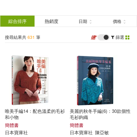
搜
尋
分類
綜合排序
熱銷度
日期
價格
(單選)
結
搜尋結果共
631
筆
篩選
圖書(627)
所有商品(631)
果
雜誌(1)
電子書(2)
篩
選
有聲書(1)
展開
作者
(可複選)
唯美手編14：配色溫柔的毛衫
美麗的秋冬手編(6)：30款個性
日本寶庫社(221)
和小物
毛衫鉤織
簡體書
簡體書
日本
寶庫
社
日本
寶庫
社
陳亞敏
日本寶庫社編著(30)