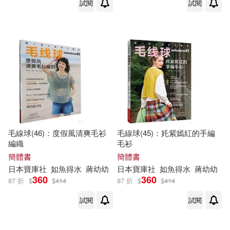
試閱
試閱
顏煦之(1)
馬星竹(1)
馬曉惠(1)
馮喜雲(1)
馮文龍(1)
馮玉奇(1)
高火 (編者)(1)
毛線球(46)：度假風清爽毛衫
毛線球(45)：奼紫嫣紅的手編
編織
毛衫
黃昌鐵，齊寶庫（主編）(1)
簡體書
簡體書
日本
寶庫
社
如魚得水
蔣幼幼
日本
寶庫
社
如魚得水
蔣幼幼
黎詠嫻(1)
龔學眾(1)
360
360
87 折
$
$
414
87 折
$
$
414
試閱
試閱
（加）安傑拉·阿克曼(1)