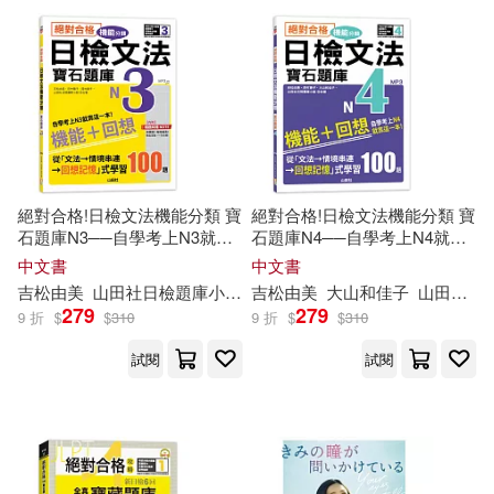
湯素蘭(1)
甘肅人民出版社(1)
烘焙乙級經驗分享社(1)
科學普及出版社(1)
猴子，數據分析團隊(1)
紅旗出版社(1)
絕對合格!日檢文法機能分類 寶
絕對合格!日檢文法機能分類 寶
猿媛之家組編(1)
王一梅(1)
石題庫N3──自學考上N3就靠
石題庫N4──自學考上N4就靠
華中科技大學出版社(1)
這一本(16K+MP3)
這一本(16K+MP3)
中文書
中文書
吉松由美
山田社日檢題庫小組
田中陽子
吉松由美
西村惠子
大山和佳子
山田社日檢題庫小組
王寶庫（主編）(1)
279
279
9 折
$
$
310
9 折
$
$
310
華南理工大學出版社(1)
試閱
試閱
王寶庫，王永先(1)
王建安(1)
華東師範大學出版社(1)
王悅(1)
王慧(1)
華淋出版社(1)
西安出版社(1)