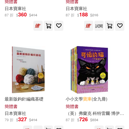
簡體書
簡體書
齊寶庫（主編）(2)
日本
寶庫
社
日本
寶庫
社
南京師範大學出版社(2)
360
188
87 折
$
$
414
87 折
$
$
216
(俄)果戈理(1)
試閱
同心出版社(2)
大新書局(2)
(日)寶庫社編著(1)
山東科學技術出版社(2)
(明)吳承恩(1)
未來出版社(2)
(法)巴爾扎克(1)
江蘇少年兒童出版社(2)
(清)褚人獲(1)
湖南教育出版社(2)
最新版鉤針編織基礎
小小文學
寶庫
(全九冊)
簡體書
簡體書
(美)John OˇDonahue著(1)
日本
寶庫
社
（英）弗蘭克·科特雷爾·博伊斯
百家出版社(2)
華夏出版社(2)
327
726
79 折
$
$
414
87 折
$
$
834
(美)馬克吐溫(1)