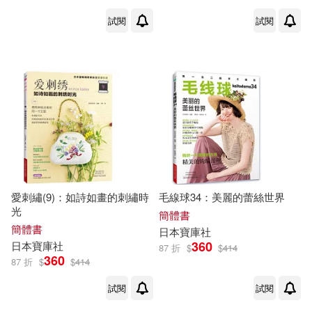
試閱
試閱
愛刺繡(9)：如詩如畫的刺繡時
毛線球34：美麗的蕾絲世界
光
簡體書
簡體書
日本
寶庫
社
360
日本
寶庫
社
87 折
$
$
414
360
87 折
$
$
414
試閱
試閱