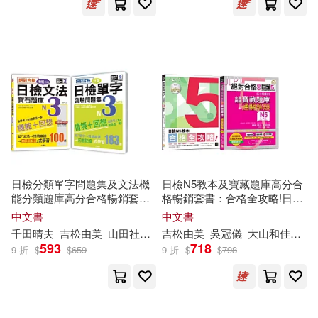
江西美術出版社(1)
學考上N1就靠這一本
(16K+MP3)
李炳武（主編）(1)
李莎莎(1)
河南人民出版社(1)
李軍(1)
李軍 (編者)(1)
法律出版社(1)
杜新民(1)
柳絮(1)
浙江教育出版社(1)
楊曉燕，劉穎，魏磊（主編）(1)
浙江文藝出版社(1)
日檢分類單字問題集及文法機
日檢N5教本及寶藏題庫高分合
能分類題庫高分合格暢銷套
格暢銷套書：合格全攻略!日檢
楊殿興(1)
水空 編(1)
書：絕對合格 日檢分類單字N3
N5教本【聽力，文法，單字，
中文書
中文書
海燕出版社(1)
海豚出版社(1)
測驗問題集+絕對合格 日檢文
閱讀】，一次通過+絕對合格攻
千田晴夫
吉松由美
山田社日檢題庫小組
吉松由美
田中陽子
吳冠儀
大山和佳子
西村惠子
山
法機能分類寶石題庫
略!新日檢6回全真模擬N5寶藏
593
718
江樂興（主編）(1)
9 折
$
$
659
9 折
$
$
798
N3(16K+1MP3)
題庫+通關題解(16K+MP3)
煤炭工業出版社(1)
沢木まひろ(1)
洪木榮(1)
珠海出版社(1)