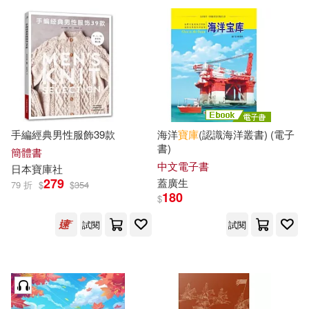
候海博(1)
中國商業出版社(1)
全國考研西醫綜合命題研究專家組
(1)
中國地圖出版社(1)
冉諾晨(1)
冰波(1)
中國大百科全書出版社(1)
手編經典男性服飾39款
海洋
寶庫
(認識海洋叢書) (電子
創衍師(1)
劉一曼(1)
書)
簡體書
中國少年兒童出版社(1)
中文電子書
日本
寶庫
社
279
蓋廣生
79 折
$
$
354
劉亞臣，齊寶庫（主編）(1)
180
$
中國文聯出版社(1)
試閱
試閱
劉文娜(1)
中國華僑出版社(1)
劉文娜等（主編）(1)
中國輕工業出版社(1)