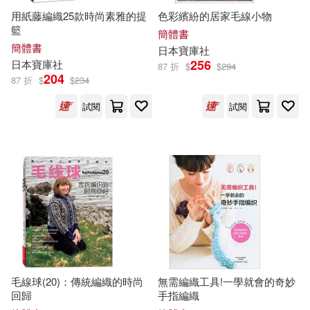
用紙藤編織25款時尚素雅的提
色彩繽紛的居家毛線小物
張天翼(2)
張鵬(2)
籃
簡體書
華語教學出版社(3)
簡體書
日本
寶庫
社
256
日本寶庫社（編著）(2)
日本
寶庫
社
87 折
$
$
294
204
三秦出版社(2)
87 折
$
$
234
曹慶暉(2)
李寶庫(2)
試閱
試閱
中國地質大學出版社(2)
洪洋(2)
王寶庫(2)
中國文史出版社(2)
王浩(2)
王琳(2)
中國農業大學出版社(2)
閆仲渝（主編）(2)
九州出版社(2)
陝西省文物局(2)
毛線球(20)：傳統編織的時尚
無需編織工具!一學就會的奇妙
人民郵電出版社(2)
回歸
手指編織