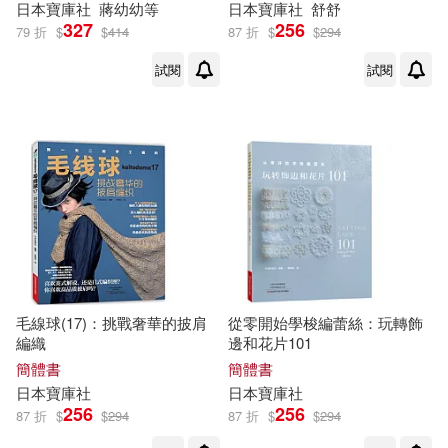
金波(1)
金濤（主編）(1)
日本
寶庫
社
蔣幼幼等
日本
寶庫
社
舒舒
327
256
79 折
$
$
414
87 折
$
$
294
金玉峰(1)
金萍(1)
試閱
試閱
金萍（主編0(1)
鍾天平（主編）(1)
閆安(1)
關保英（主編）(1)
陳偉岸(1)
陳國棟，張超（主編）(1)
毛線球(17)：挑戰奢華的披肩
從零開始學梭編蕾絲：玩轉飾
編織
邊和花片101
陳秉坤(1)
簡體書
簡體書
日本
寶庫
社
日本
寶庫
社
256
256
87 折
$
$
294
87 折
$
$
294
韓國DAMDI出版公司(1)