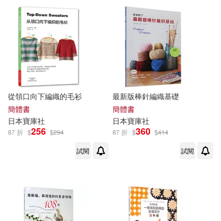
（加）安傑拉·阿克曼，（意）貝卡·
普利西(1)
（印度）維迪亞迦羅（編）(1)
（德）卜勞恩(1)
從領口向下編織的毛衫
最新版棒針編織基礎
（意）貝卡·普利西(1)
簡體書
簡體書
日本
寶庫
社
日本
寶庫
社
256
360
（日）寶庫社編(1)
87 折
$
$
294
87 折
$
$
414
試閱
試閱
（日）寶庫社編著(1)
（明）吳承恩原著，謝賢榮（主
編），陳國華改編(1)