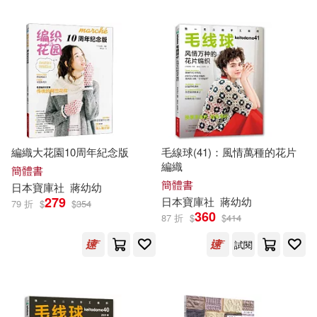
可超商取貨(628)
侯海博(11)
於清峰(11)
汕頭大學出版社(15)
可海外宅配(628)
曾高潮（主編）(10)
新星出版社(13)
可港澳店取(619)
（美）喬迪·瑞文森(9)
河北科學技術出版社(13)
可新加坡店取(617)
編織大花園10周年紀念版
毛線球(41)：風情萬種的花片
寶庫社(8)
龔勛(7)
編織
湖北美術出版社(13)
簡體書
可菲律賓店取(617)
簡體書
日本
寶庫
社
蔣幼幼
張基廣(6)
金萍（主編）(6)
279
日本
寶庫
社
蔣幼幼
79 折
$
$
354
中國計量出版社(12)
360
87 折
$
$
414
林勝田(5)
(日)寶庫社(4)
電子書
試閱
(可複選)
天地出版社(12)
千田晴夫(4)
大山和佳子(4)
適合手機平板閱讀(1)
灕江出版社(11)