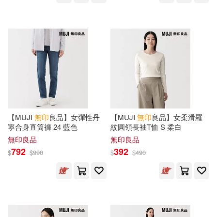
【MUJI
無印
良品】女彈性丹
【MUJI
無印
良品】女柔滑羅
寧合身直筒褲 24 藍色
紋圓領長袖T恤 S 柔白
無印良品
無印良品
792
392
$
$
990
$
$
490