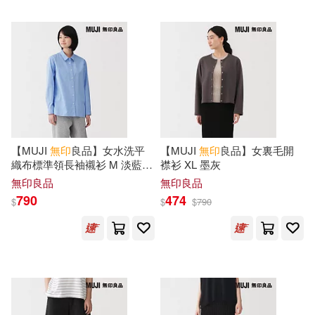
（日）增田明子(1)
（日）小川聖子(1)
（日）本多沙織(1)
（日）杉山亮(1)
【MUJI
無印
良品】女水洗平
【MUJI
無印
良品】女裏毛開
織布標準領長袖襯衫 M 淡藍直
襟衫 XL 墨灰
紋
無印良品
無印良品
（日）枝元菜穗美(1)
790
474
$
$
$
790
（日）株式會社無限知識(1)
（日）梶谷陽子(1)