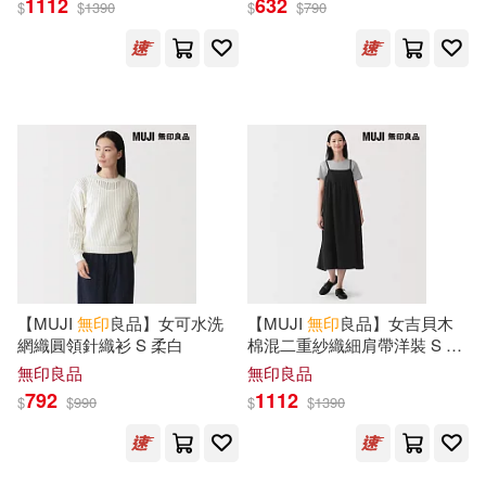
1112
632
$
$
1390
$
$
790
藝術心靈工作室(1)
陳潔晧(1)
顧爺(1)
重慶大學出版社(1)
風車編輯部(1)
馬尼尼為(1)
音樂之橋(1)
風車(1)
高廣靈(1)
黃于真(1)
馬可孛羅(1)
黃啟江(1)
魚籃文化有限公司(1)
（以）JON AARONSON(1)
【MUJI
無印
良品】女可水洗
【MUJI
無印
良品】女吉貝木
麥浩斯(1)
網織圓領針織衫 S 柔白
棉混二重紗織細肩帶洋裝 S 黑
色
無印良品
無印良品
（印尼）迪諾‧帕迪‧賈拉爾(1)
792
1112
$
$
990
$
$
1390
（日）中村新(1)