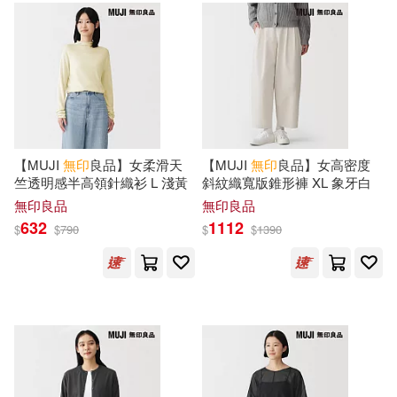
城邦原創(1)
大和書房(1)
小魚(1)
尚瑞君(1)
大塊文化(1)
大樂文化(1)
尤無曲(1)
山口勢子(1)
大溏(1)
大燈(1)
島崎 無印(1)
平山枝美(1)
【MUJI
無印
良品】女柔滑天
【MUJI
無印
良品】女高密度
大牌出版(1)
天地出版社(1)
竺透明感半高領針織衫 L 淺黃
斜紋織寬版錐形褲 XL 象牙白
張慰慈(1)
張譽馨(1)
無印良品
無印良品
632
1112
天津人民美術出版社(1)
$
$
790
$
$
1390
徐彤等（主編）(1)
宗教文化出版社(1)
恒例行事(1)
寶瓶文化(1)
小熊出版(1)
日本主婦之友社(1)
小知堂(1)
山東人民出版社(1)