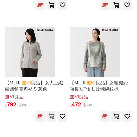
南魚(1)
史蒂夫．卡瓦納(1)
北京科學技術出版社(1)
吉川圭子(1)
吳蘇媚(1)
北京美術攝影出版社(1)
夏希 のたね(1)
原點(1)
台南市政府文化局(1)
奧托‧英格利希(1)
姜寧(1)
台灣廣廈(1)
台灣東販(1)
姜建強(1)
宋 施護等譯(1)
【MUJI
無印
良品】女大豆纖
【MUJI
無印
良品】女粗織船
商周出版(1)
啟明出版(1)
維圓領開襟衫 S 灰色
領長袖T恤 L 煙燻綠紋樣
宋尚緯(1)
無印良品
無印良品
喜瑪拉雅(1)
792
472
$
$
990
$
$
590
小多（北京）文化傳媒有限公司編
著(1)
四川文藝出版社(1)
小川糸(1)
小西紗代(1)