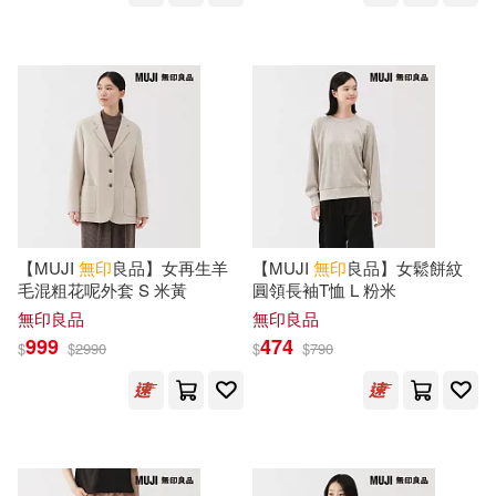
可超商取貨(3825)
キトラ(2)
五月蒼(2)
晉遊舍(5)
可海外宅配(1389)
保羅．米勒(2)
印光(2)
CBETA 財團法人佛教電子佛典基金
會(4)
可港澳店取(953)
呂澂(2)
唐 不空譯(2)
新星出版社(3)
東立(3)
可新加坡店取(945)
圓瑛(2)
太虛(2)
科學出版社(3)
長鴻出版社(3)
【MUJI
無印
良品】女再生羊
【MUJI
無印
良品】女鬆餅紋
可菲律賓店取(953)
毛混粗花呢外套 S 米黃
圓領長袖T恤 L 粉米
弘一(2)
慈航(2)
無印良品
無印良品
高等教育出版社(3)
999
474
$
$
2990
$
$
790
戴波拉．范恩(2)
日經設計(2)
上市日期
(可複選)
KADOKAWA(2)
李國權(2)
楊仁山(2)
一個月內上市新品(174)
スターツ出版(2)
三悅文化(2)