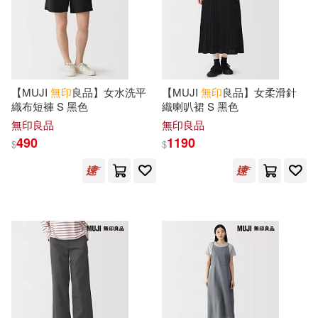
（日）江上隆夫(1)
（日）良品計畫(1)
（日）須原浩子(1)
【MUJI
無印
良品】女水洗平
【MUJI
無印
良品】女柔滑針
織布短褲 S 黑色
織喇叭裙 S 黑色
無印良品
無印良品
（美）伊凡·尼文（IVAN NIVEN）
(1)
490
1190
$
$
（美）布萊蒂(1)
（美）邁克爾·艾珍曼，（德）西蒙
娜·沃澤爾(1)
（英）威廉·達爾林普爾(1)
（英）麥祖穆德(1)