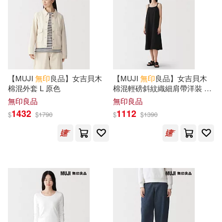
【MUJI
無印
良品】女吉貝木
【MUJI
無印
良品】女吉貝木
棉混外套 L 原色
棉混輕磅斜紋織細肩帶洋裝 S
黑色
無印良品
無印良品
1432
1112
$
$
1790
$
$
1390