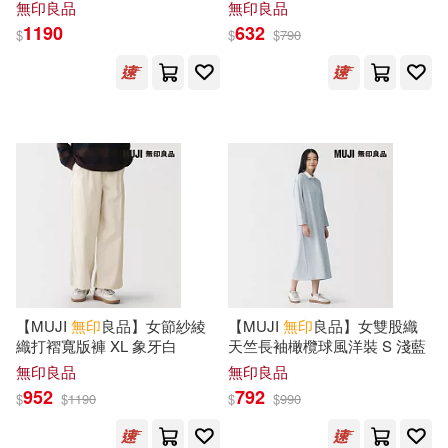
無印良品
無印良品
1190
632
$
$
$
790
無印良品(4029)
主婦之友社(3)
和曉梅(3)
展開
日用清潔(24)
休閒生活(21)
本多さおり(3)
陳望(3)
出版社
(可複選)
婦幼生活(18)
餐廚生活(45)
黃大(3)
（日）松井忠三(3)
中信出版社(9)
天下文化(8)
鞋包配件(99)
票券(2)
(日)無印良品(2)
崧燁文化(8)
瑞昇(7)
寵物生活(2)
電子書(18)
Kevin Chen(2)
廣西師範大學出版社(6)
展開
【MUJI
無印
良品】女節紗綾
【MUJI
無印
良品】女雙股織
織打褶寬版褲 XL 象牙白
天竺長袖橄欖球風洋裝 S 淺藍
[美]雷．巴斯勒（Ray S. Bassle
有聲書(2)
r），查爾斯．雷瑟（Charles E. Re
無印良品
無印良品
滾石(6)
主婦の友社(5)
sser），沃爾多．施密特（Waldo
952
792
配送方式
$
$
1190
$
$
990
(可複選)
L. Schmitt），保羅．巴奇（Paul B
artsch）著遲文成 主譯劉北辰 譯(2)
寶島社(5)
尖端(5)