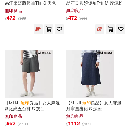
易汗染短版短袖T恤 S 黑色
易汗染圓領短袖T恤 M 煙燻粉
YOKO(1)
[俄]巴枯寧(1)
無印良品
無印良品
中國政法大學出版社(1)
472
472
$
$
590
$
$
590
mujikko(1)
中國紡織出版社(1)
よつやのはじめ(1)
中國計量出版社(1)
オザワエイコ(1)
人民郵電出版社(1)
三津田信三(1)
凱叔(1)
利陽時代(1)
劉和平(1)
劉容臣(1)
【MUJI
無印
良品】女大麻混
【MUJI
無印
良品】女大麻混
北京圖書館出版社(1)
斜紋織五分褲 S 灰白
丹寧圍裹裙 S 深藍
勝者直貢巴覺巴吉天頌恭(1)
無印良品
無印良品
北京時代華文書局(1)
952
1112
$
$
1190
$
$
1390