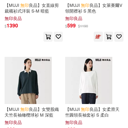
【MUJI
無印
良品】女直線剪
【MUJI
無印
良品】女萊賽爾V
裁襯衫式洋裝 S-M 暗藍
領開襟衫 S 黑色
無印良品
無印良品
1390
599
$
$
$
1190
【MUJI
無印
良品】女雙股織
【MUJI
無印
良品】女柔滑天
天竺長袖橄欖球衫 M 深藍
竺圓領長袖套衫 S 柔白
無印良品
無印良品