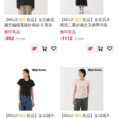
現在可購買商品(2846)
親子天下(2)
集英社(2)
EORDA顧問群(1)
作者/演唱/譯/編/繪(17)
【MUJI
無印
良品】女亞麻混
【MUJI
無印
良品】女吉貝木
PCuSER電腦人文化(1)
鏤空編織寬版針織衫 S 墨灰
棉混二重紗織交叉綁帶洋裝 S
GB出版社(1)
黑色
價格
無印良品
無印良品
-
エクスナレッジ(1)
範圍
952
1112
$
$
1190
$
$
1390
GERHARD HUBSCHEN 等(1)
オレンジページ(1)
MUJI(1)
Mari(1)
一起來出版(1)
PEI(1)
SEIWA(1)
上海人民美術出版社(1)
Sachi(1)
世界知識出版社(1)
X-knowledge Co. Ltd(1)
【MUJI
無印
良品】女涼感不
【MUJI
無印
良品】女涼感不
中南大學出版社(1)