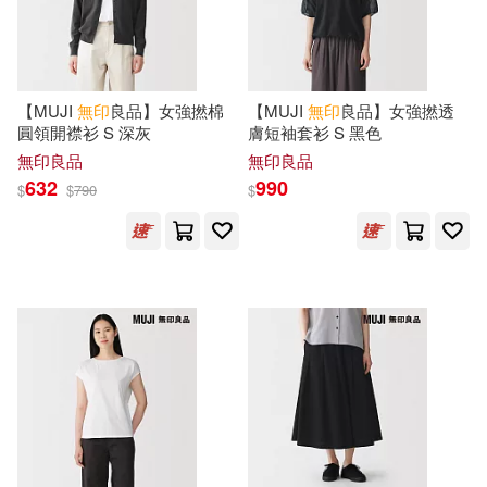
日本日經設計(1)
晨羽(1)
平安文化(1)
敦煌畫廊(1)
李 浪(1)
李欣頻(1)
【MUJI
無印
良品】女強撚棉
【MUJI
無印
良品】女強撚透
新潮社(1)
新經典文化(1)
圓領開襟衫 S 深灰
膚短袖套衫 S 黑色
無印良品
無印良品
村山涼一(1)
杜順法師造(1)
632
990
新華出版社(1)
日日學(1)
$
$
790
$
梶ヶ谷陽子(1)
深月水脈(1)
時報出版(1)
智富(1)
渡邊有子 吉井忍(1)
朵琳出版整合行銷公司(1)
渡邊米英(1)
東雨文化(1)
楓書坊(1)
特蕾西&#8226;鮑蒂斯塔(1)
榮寶齋出版社(1)
樂果文化(1)