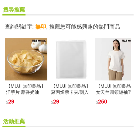
搜尋推薦
查詢關鍵字:
, 推薦您可能感興趣的熱門商品
無印
【MUJI 無印良品】
【MUJI 無印良品】
【MUJI 無印良品】
洋芋片 蒜香奶油
聚丙烯票卡夾/側入
女天竺圓領短袖T恤
/59.5g
式收納.60個口袋半
S 白色
29
29
250
$
$
$
透明
活動推薦