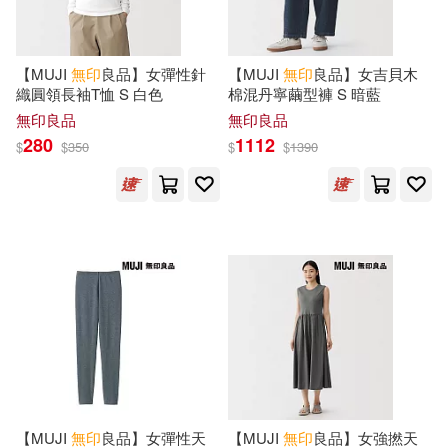
【MUJI
無印
良品】女彈性針
【MUJI
無印
良品】女吉貝木
織圓領長袖T恤 S 白色
棉混丹寧繭型褲 S 暗藍
無印良品
無印良品
280
1112
$
$
350
$
$
1390
【MUJI
無印
良品】女彈性天
【MUJI
無印
良品】女強撚天