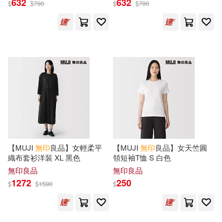
632
632
$
$
790
$
$
790
【MUJI
無印
良品】女輕柔平
【MUJI
無印
良品】女天竺圓
織布套衫洋裝 XL 黑色
領短袖T恤 S 白色
無印良品
無印良品
1272
250
$
$
1590
$