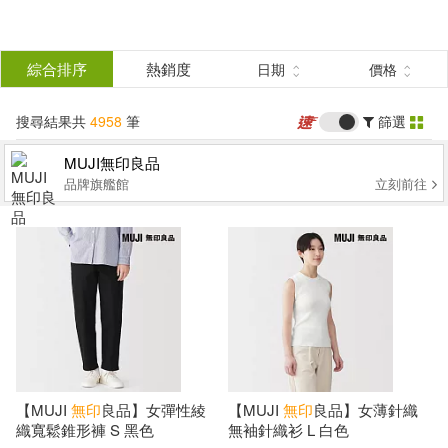
搜
尋
分類
綜合排序
熱銷度
日期
價格
(單選)
結
搜尋結果共
4958
筆
篩選
圖書(126)
所有商品(4958)
果
MUJI無印良品
品牌旗艦館
立刻前往
影音(9)
雜誌(34)
篩
選
美妝(12)
服飾(174)
展開
作者
(可複選)
家居生活(158)
美食(3)
3C(116)
家電(11)
島崎無印(8)
黒イ森(5)
【MUJI
無印
良品】女彈性綾
【MUJI
無印
良品】女薄針織
織寬鬆錐形褲 S 黑色
無袖針織衫 L 白色
保健(4)
設計文具(51)
松井忠三(4)
[日]無印良品(3)