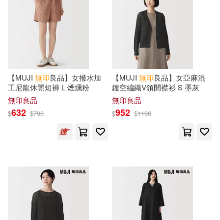
樂友文化編輯部(2)
本週上市新品(24)
世界文化社(2)
歐陽竟無(2)
水谷妙子(2)
中國攝影出版社(2)
電子書
(可複選)
法尊(2)
盧建賓(2)
任性出版(2)
健行(2)
【MUJI
無印
良品】女撥水加
【MUJI
無印
良品】女亞麻混
適合手機平板閱讀(15)
工尼龍休閒短褲 L 煙燻粉
鏤空編織V領開襟衫 S 墨灰
虛雲(2)
須原浩子(2)
無印良品
無印良品
博碩(2)
奇光出版(2)
632
952
$
$
790
$
$
1190
適合平板閱讀(3)
（日）渡邊有子(2)
小角落文化(2)
方言文化(2)
免費電子書(4)
（日）渡邊米英(2)
樂友文化(2)
網路與書出版(2)
(日)渡辺米英著(1)
其他
(可複選)
華中科技大學出版社(2)
Cafe&Meal(1)