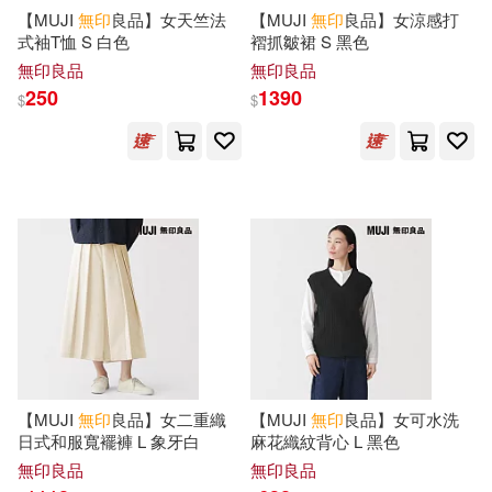
王玥琳(1)
琳達．愛娃斯娜(1)
【MUJI
無印
良品】女天竺法
【MUJI
無印
良品】女涼感打
機械工業出版社(1)
式袖T恤 S 白色
褶抓皺裙 S 黑色
無印良品
無印良品
白明植(1)
白聆(1)
250
1390
水滴文化(1)
灕江出版社(1)
$
$
盧勝彥(1)
石熙等(1)
皇冠(1)
穆寶鳳(1)
羅意涵(1)
社會科學文獻出版社(1)
葉丙成(1)
薑寧(1)
福隆出版社(1)
蜜雪兒(1)
費歐娜．沃特(1)
經濟部國際貿易局(1)
賓至剛Kenny(1)
賴曉妍(1)
【MUJI
無印
良品】女二重織
【MUJI
無印
良品】女可水洗
臺灣商務(1)
良品文化(1)
日式和服寬襬褲 L 象牙白
麻花織紋背心 L 黑色
無印良品
無印良品
邢逸菲(1)
釋普超(1)