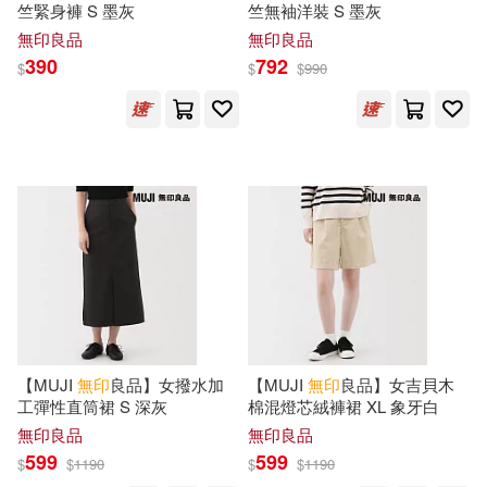
竺緊身褲 S 墨灰
竺無袖洋裝 S 墨灰
無印良品
無印良品
390
792
$
$
$
990
【MUJI
無印
良品】女撥水加
【MUJI
無印
良品】女吉貝木
工彈性直筒裙 S 深灰
棉混燈芯絨褲裙 XL 象牙白
無印良品
無印良品
599
599
$
$
1190
$
$
1190