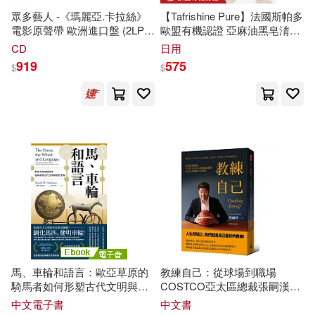
眾多藝人 -《瑪麗亞.卡拉絲》
【Tafrishine Pure】法國斯帕多
(美)里克沃特(1)
電影原聲帶 歐洲進口盤 (2LP)
歐盟有機認證 亞麻油黑皂淸潔
中國農業科學技術出版社(2)
(V.A. / MARIA (Original Motion
劑 99.6%天然來源 750ML X1
CD
日用
Picture Soundtrack) (2LP))
入(*100%天然來源* 法國原裝)
919
575
(美)馬克·吐溫(1)
$
$
中國電力出版社(2)
(英)亞丹斯密(1)
人民衛生出版社(2)
ALLAN H.ROPPER，MARTIN A.S
AMUELS，JOSHUA P.KLEIN，SA
人民郵電出版社(2)
SHANK PRASAD(1)
BOUTIQUE-SHA(1)
元華文創股份有限公司(2)
Lea Pearson(1)
M. Mead(1)
光明日報出版社(2)
前衛(2)
馬、車輪和語言：歐亞草原的
教練自己：從球場到職場
騎馬者如何形塑古代文明與現
COSTCO亞太區總裁張嗣漢的
Niki J.P. Alsford(1)
北京大學出版社(2)
代世界 (電子書)
工作原則與人生態度
中文電子書
中文書