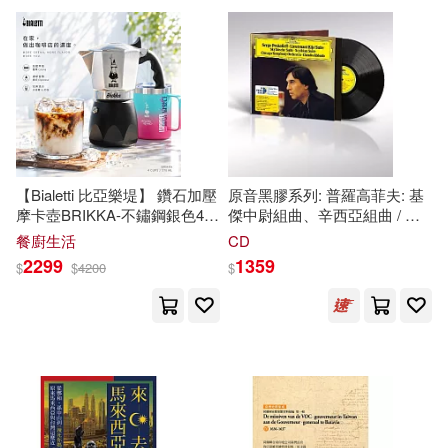
侯向陽（主編）(1)
俞承烈(1)
Elegant-Boutique 新手作(1)
傅光明(1)
傑佛瑞．亞契(1)
FABTONE Inc.(1)
劉屹岷(1)
劉清彥(1)
Linfair Records Limited(1)
【Bialetti 比亞樂堤】 鑽石加壓
原音黑膠系列: 普羅高菲夫: 基
摩卡壺BRIKKA-不鏽鋼銀色4杯
傑中尉組曲、辛西亞組曲 / 阿
劉牧(1)
劉祥亞(1)
Mercury(1)
Naive Auvidis(1)
份-原廠公司貨 不鏽鋼銀
巴多，指揮 / 芝加哥交響樂團
餐廚生活
CD
(LP黑膠唱片)(Original Source
2299
1359
$
$
4200
$
Series: Prokofiev: Lieutenant
北京大國匠造文化有限公司(1)
Kije Suite, Scythian Suite /
Onyx Classics(1)
Claudio Abbado, Chicago
Symphony Orchestra (33 1/3
博·阿斯巴根繪；阿·婧斯文(1)
轉) (LP))
SMM itaku (music)(1)
原不二夫(1)
原亞樹子(1)
Welcome Music(1)