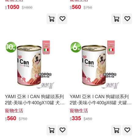
利原裝進口
利原裝進口
（澳）周小平(1)
1050
560
$
$
1800
$
$
750
（澳）布魯斯·帕斯科(1)
（美）WAYNE F.LARRABEE JR，
（美）DAVID A.SHERRIS，
（美）JEFFREY C.TEIXEIRA（主
編(1)
（美）丹尼爾 R.托馬爾，阿拉姆 S.
亞建尼(1)
（美）亞拉文·謝諾伊，烏爾里希·索
松(1)
YAMI 亞米 I CAN 狗罐頭系列
YAMI 亞米 I CAN 狗罐頭系列
2號-美味小牛400gX10罐 犬罐
2號-美味小牛400gX6罐 犬罐頭
頭 狗餐罐 罐頭 狗罐罐 義大利
狗餐罐 罐頭 狗罐罐 義大利原
寵物生活
寵物生活
（美）亨利(1)
原裝進口
裝進口
560
335
$
$
750
$
$
450
（美）安東尼·J.梅奧(1)