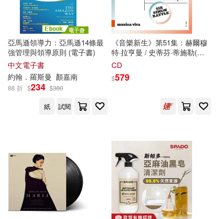
作者/演唱/譯/編/繪(6)
禾馬(3)
遠流(3)
馬健(2)
黃偉雯(2)
價格
-
BR Klassik(2)
Naxos(2)
範圍
亞馬遜領導力：亞馬遜14條最
《音樂新生》第51集：赫爾穆
強管理與領導原則 (電子書)
特·拉亨曼 / 史蒂芬·蒂施勒(獨
（意）史蒂夫·史蒂文森(2)
奏)/ 菅原幸子(獨奏) / 逸見智子
中文電子書
CD
上海科技教育出版社(2)
(獨奏) / 亞歷山大·韋特 (獨奏) /
579
約翰．羅斯曼
顏嘉南
$
賽門·拉圖,馬蒂亞斯·赫爾曼賽
（法）瑪麗·法弗羅(2)
234
88 折
$
$
380
門·拉圖,馬蒂亞斯·赫爾曼 / /巴
中國中醫藥出版社(2)
伐利亞廣播交響樂團(Musica
紙
試閱
viva, Vol. 51 Helmut
（法）西瑞爾·德馬里亞(2)
Lachenmann/Stefan Tischler
中國友誼出版公司(2)
(soloist), Yukiko Sugawara
(soloist), Tomoko Hemmi
（英）布魯斯·查特文(2)
(soloist), Alexander Waite
中國建材工業出版社(2)
(soloist) / Sir Simon Rattle,
Matthias Hermann /
(法)凡爾納(1)
(美)科特勒(1)
Symphonie-Orchester des
中國科學技術出版社(2)
Bayerischen Rundfunks)
(美)約翰 S.提亞(1)
中國輕工業出版社(2)