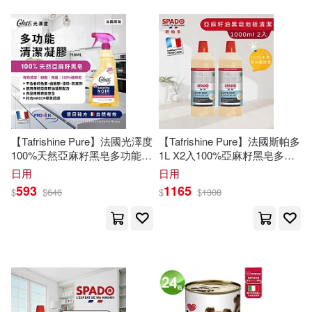
许亚敏，原珂 等(1)
漢欣(1)
瑞昇(1)
賀聖達(1)
賈亞婷(1)
瑞蘭國際(1)
趙燕燕，王軍亞，劉馨芳（主編）
生活‧讀書‧新知三聯書店(1)
(1)
【Tafrishine Pure】法國光澤度
【Tafrishine Pure】法國斯帕多
趙錦傑（主編）(1)
相信音樂(1)
100%天然亞麻籽黑皂多功能清
1L X2入100%亞麻籽黑皂多功
潔除垢凝膠750ML X1入(法國
能(地板)清潔劑(*99.7%天然來
日用
日用
原裝)
源 法國原裝) 黑皂
郄亞威（編），鋤豆文化（繪）(1)
社會科學文獻出版社(1)
593
1165
$
$
646
$
$
1308
郭物(1)
郭麗敏(1)
秀威資訊(1)
科學月刊社(1)
鄭勝奕(1)
鄭曉雯（主編）(1)
究竟(1)
立緒(1)