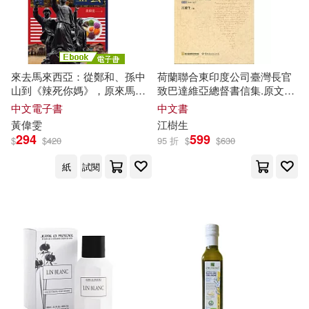
原正利(1)
bookland(1)
warner music(1)
原武道.陳湛頤 主編(1)
インディーズ(1)
三悅文化(1)
來去馬來西亞：從鄭和、孫中
荷蘭聯合東印度公司臺灣長官
山到《辣死你媽》，原來馬來
致巴達維亞總督書信集.原文篇
原聖(1)
吐崽子(1)
西亞與台灣這麼近 (電子書)
第4冊1636-1637(軟精裝)
上海交通大學出版社(1)
中文電子書
中文書
黃偉雯
江樹生
294
599
$
$
420
95 折
$
$
630
吳丹(1)
吳德禮(1)
上海科學普及出版社(1)
紙
試閱
唐慶華等（主編）(1)
上海譯文出版社(1)
上華(1)
單春艷(1)
圖力古爾(1)
世界圖書出版公司北京公司(1)
姜亞玲、王國龍(1)
姬亞芹(1)
中國人口出版社(1)