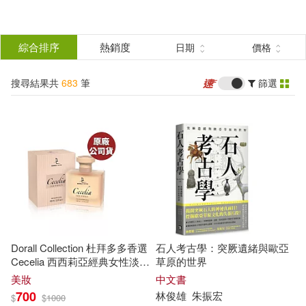
搜
尋
分類
綜合排序
熱銷度
日期
價格
(單選)
結
搜尋結果共
683
筆
篩選
圖書(249)
所有商品(683)
果
影音(105)
雜誌(8)
篩
選
美妝(26)
服飾(59)
展開
作者
(可複選)
家居生活(49)
美食(16)
Dorall Collection 杜拜多多香選
石人考古學：突厥遺緒與歐亞
保健(54)
設計文具(8)
杉本亞未(10)
梶原伊緒(7)
Cecelia 西西莉亞經典女性淡香
草原的世界
水 100ML (原廠公司貨)
美妝
中文書
700
林俊雄
朱振宏
$
$
1000
日用清潔(9)
婦幼生活(9)
仲原敬太郎(4)