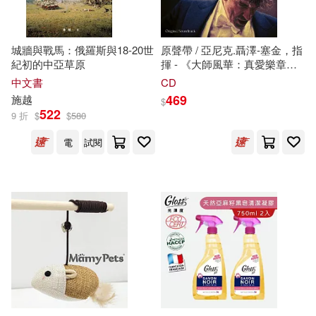
溫伯格(美)(1)
復旦大學出版社(1)
慕客館(1)
城牆與戰馬：俄羅斯與18-20世
原聲帶 / 亞尼克.聶澤-塞金，指
漫：三好 輝／構：竹內良輔／原：
接力出版社(1)
紀初的中亞草原
揮 - 《大師風華：真愛樂章》
柯南‧道爾(1)
(O.S.T. / Yannick Nezet-
中文書
CD
Seguin, London Symphony
469
施越
$
澳大利亞國家圖書館編(1)
教育科學出版社(1)
Orchestra / The Maestro)
522
9 折
$
$
580
電
試閱
熊仁謙(1)
熊明德(1)
文物出版社(1)
牛頓教科書編輯群(1)
新疆美術出版社(1)
牟琦，桑亞群(1)
春天出版社(1)
時報出版(1)
王亞濤，宋永吉（主編）(1)
暖暖書屋(1)