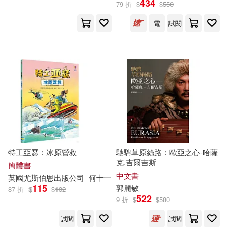
434
79 折
$
$
550
電
試閱
餐廚生活(3)
鞋包配件(1)
大衛．安東尼(3)
展開
寵物生活(27)
電子書(59)
梅原亞也子(3)
米原秀幸(3)
出版社
(可複選)
有聲書(1)
胡彧(3)
（美）馬克·吐溫(3)
SONY MUSIC(30)
(英)斯密(2)
亞升實業(29)
Universal(19)
亞榮隆・撒可努(2)
特工亞瑟：冰原營救
馳騁草原絲路：歐亞之心-哈薩
克.吉爾吉斯
東立(16)
亞神音樂(15)
展開
簡體書
中文書
英國尤斯伯恩出版公司
何十一
亞瑟．本森(2)
115
郭麗敏
87 折
$
$
132
機械工業出版社(13)
522
9 折
$
$
580
配送方式
(可複選)
卡特．佛漢．芬德利(2)
試閱
試閱
八旗文化(9)
商務印書館(8)