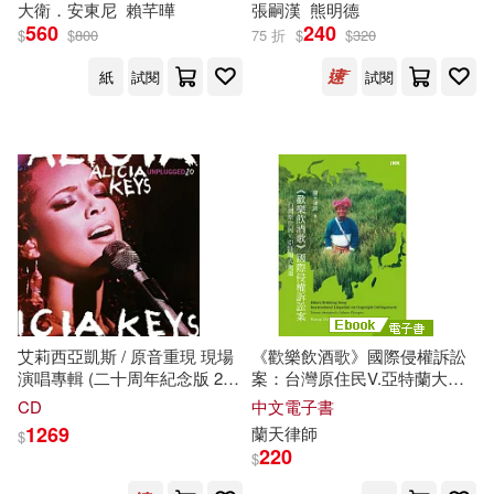
大衛．安東尼
賴芊曄
張嗣漢
熊明德
[美]亞歷山大（Alexander，R．
560
240
北京郵電大學出版社(2)
$
$
800
75 折
$
$
320
G．）(1)
紙
試閱
試閱
[美]以撒·阿西莫夫[IsaacAsimov]著
印刻(2)
原笙國際(2)
(1)
[美]傑克·N·雷克夫(1)
商業周刊(2)
外文出版社(2)
[美]米德(1)
大牌出版(2)
宇樂(2)
[美]約瑟夫·克羅普西(1)
小魯文化(2)
布克文化(2)
艾莉西亞凱斯 / 原音重現 現場
《歡樂飲酒歌》國際侵權訴訟
[美]馬克·吐溫 著(1)
廣場出版(2)
愛貝克思(2)
演唱專輯 (二十周年紀念版 2LP
案：台灣原住民V.亞特蘭大奧
黑膠)(Alicia Keys / Unplugged
運 (電子書)
CD
中文電子書
(20th Anniversary) 2LP)
[英]布魯斯‧查特文（Bruce Chatwi
1269
蘭天律師
$
樂金文化(2)
n）(1)
220
$