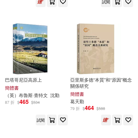
試閱
[英]莎士比亞 著(1)
湖南科學技術出版社(2)
丘山亞未(1)
中原亜梨沙(1)
漢語大詞典出版社(2)
于亞婷（主編）(1)
漫遊者文化(2)
臉譜(2)
于秉正編(1)
亞晞(1)
臺灣商務(2)
複刻文化(2)
亞朗．杜卡斯(1)
農業部農業試驗所(2)
巴塔哥尼亞高原上
亞里斯多德“本質”和“原因”概念
關係研究
簡體書
簡體書
（英）布魯斯·查特文
沈勤
亞榮隆‧撒可努(1)
電子工業出版社(2)
465
葛天勤
87 折
$
$
534
464
79 折
$
$
588
亞榮隆撒可努(1)
任榮彩(1)
Belle Ame(1)
試閱
佐?原史緒(1)
CloverWorks(1)