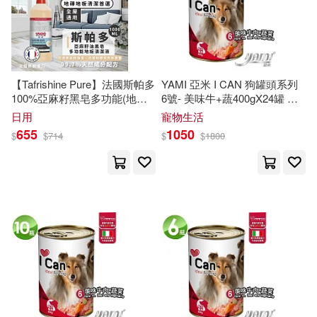
陳弘法 編譯(1)
陳欣宜(1)
緋色文化(1)
華夏出版社(1)
陳浩(1)
陳琪(1)
華東師範大學出版社(1)
【Tafrishine Pure】法國斯帕多
YAMI 亞米 I CAN 狗罐頭系列
食夢蟹(1)
華語教學出版社(1)
蓋亞(1)
100%亞麻籽黑皂多功能(地板)
6號- 美味牛+蔬400gX24罐 犬
清潔劑1L X1入(*99.7%天然來
罐頭 狗餐罐 罐頭 狗罐罐 義大
日用
寵物生活
源 法國原裝)
利原裝進口
高麗，王珍，侯向陽(1)
蘭州大學出版社(1)
655
1050
$
$
714
$
$
1800
鮑羅丁(1)
黃國彬（譯注）(1)
西北工業大學出版社(1)
黃文宏(1)
黃紅麗(1)
西南師範大學出版社(1)
（以）亞納茲·利維(1)
達觀(1)
重慶大學出版社(1)
（元）滑壽(1)
阿思克愛科學有限公司(1)