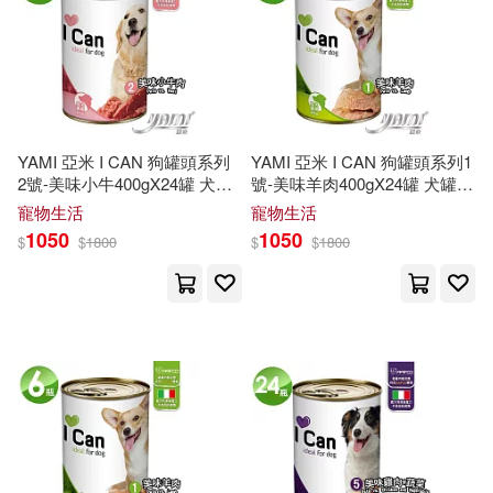
（美）施特勞斯(1)
（美）梅爾亞·莫里，（美）阿夫欣·
羅斯塔米扎達爾，（美）阿米特·塔
爾沃卡爾(1)
YAMI 亞米 I CAN 狗罐頭系列
YAMI 亞米 I CAN 狗罐頭系列1
（美）歐文·D.亞隆等(1)
2號-美味小牛400gX24罐 犬罐
號-美味羊肉400gX24罐 犬罐頭
頭 狗餐罐 罐頭 狗罐罐 義大利
狗餐罐 罐頭 狗罐罐 義大利原
寵物生活
寵物生活
原裝進口
裝進口
1050
1050
（美）沃爾特·R.布特(1)
$
$
1800
$
$
1800
（美）湯瑪斯．愛爾森(1)
（美）理查德·F.斯帕德，（日）大
野京子，（美）勞倫斯·A.亞努茲
（主編）(1)
（美）理查德·特頓(1)