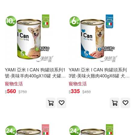
（美）尤金 F.布里格姆，（美）喬
爾 F.休斯敦(1)
（美）尼汀·諾里亞(1)
（美）尼爾·查尼斯(1)
（美）彼得·戈爾登(1)
YAMI 亞米 I CAN 狗罐頭系列1
YAMI 亞米 I CAN 狗罐頭系列
號-美味羊肉400gX10罐 犬罐頭
3號-美味火雞肉400gX6罐 犬罐
狗餐罐 罐頭 狗罐罐 義大利原
頭 狗餐罐 罐頭 狗罐罐 義大利
寵物生活
寵物生活
（美）德邦蘇·巴塔查里亞(1)
裝進口
原裝進口
560
335
$
$
750
$
$
450
（美）托馬斯·艾爾森(1)
（美）斯蒂芬·溫伯格(1)