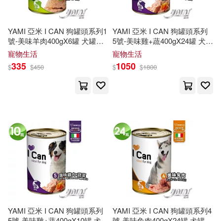
（美）瑪格麗特·米德(1)
YAMI 亞米 I CAN 狗罐頭系列1
YAMI 亞米 I CAN 狗罐頭系列
號-美味羊肉400gX6罐 犬罐頭
5號-美味雞+蔬400gX24罐 犬罐
（美）科特勒(1)
狗餐罐 罐頭 狗罐罐 義大利原
頭 狗餐罐 罐頭 狗罐罐 義大利
寵物生活
寵物生活
裝進口
原裝進口
335
1050
$
$
450
$
$
1800
（美）米德(1)
（美）約瑟夫·A.謝維茨(1)
（美）羅夫·馬丁·史密斯(1)
（美）艾薩克·阿西莫夫(1)
（美）茲亞·L.高卡斯蘭等(1)
YAMI 亞米 I CAN 狗罐頭系列
YAMI 亞米 I CAN 狗罐頭系列4
5號-美味雞+蔬400gX10罐 犬罐
號-美味兔肉400gX24罐 犬罐頭