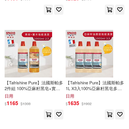
艾洋(1)
法律出版社(1)
流行風(1)
英國尤斯伯恩出版公司(1)
浙江工商大學出版社(1)
葛天勤(1)
薪鹽(1)
浙江文藝出版社(1)
蘇言、徐剛(1)
蘭天(1)
海峽文藝出版社(1)
蘭天律師(1)
【Tafrishine Pure】法國斯帕多
【Tafrishine Pure】法國斯帕多
清大出版社(1)
測繪出版社(1)
2件組 100%亞麻籽黑皂+實木
1L X3入100%亞麻籽黑皂多功
複合地板 多功能除垢清潔劑(*
能(地板)清潔劑(*99.7%天然來
日用
日用
全屋通用 法國原裝)
源 法國原裝)
行政院農業委員會農業試驗所(1)
湖南文藝出版社(1)
1165
1635
$
$
1308
$
$
1902
袁建滔(1)
譚亞紅（主編）(1)
湖南美術出版社(1)
滾石(1)