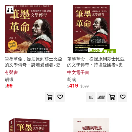
曹惠鮮(1)
服部千春(1)
南京大學出版社(1)
朱利華，陶亞輝（主編）(1)
博樂伯樂(1)
朱廣亞(1)
李傳夔(1)
原住民族委員會(1)
李剛(1)
李澤亞，劉光余等(1)
台灣東方(1)
台灣角川(1)
筆墨革命，從屈原到莎士比亞
筆墨革命，從屈原到莎士比亞
的文學傳奇：詩壇愛國者×史壇
的文學傳奇：詩壇愛國者×史壇
散文家×詞壇白衣卿相×輿論界
散文家×詞壇白衣卿相×輿論界
有聲書
中文電子書
束亞弟(1)
東原亞希(1)
哈爾濱工業大學出版社(1)
驕子，古今中外文學家的生平
驕子，古今中外文學家的生平
胡彧
胡彧
與成就深度解析 (有聲書)
與成就深度解析 (電子書)
99
419
$
$
$
599
林玉緒Azzurra(1)
栗原康(1)
商務(1)
國防工業出版社(1)
紙
試閱
梁亞(1)
梁亞聲(1)
城邦原創(1)
梅原猛(1)
楊世明編(1)
外語教學與研究出版社(1)