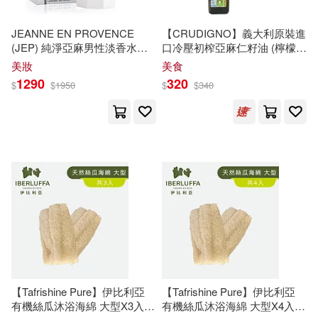
姬亞芹，吳麗萍，金陶勝(1)
中國人民大學出版社(1)
JEANNE EN PROVENCE
【CRUDIGNO】義大利原裝進
(JEP) 純淨亞麻男性淡香水
口冷壓初榨亞麻仁籽油 (檸檬風
孫大川(1)
孫萌（主編）(1)
中國國際廣播出版社(1)
100ML (原廠公司貨)
味)
美妝
美食
1290
320
$
$
1950
$
$
340
小山幸彦 (写真)(1)
小島(1)
中國對外翻譯出版公司(1)
少年牛頓(1)
中國建築工業出版社(1)
崔亞飛（編著）(1)
左萱(1)
中國政法大學出版社(1)
布魯斯‧查特(1)
中國文聯出版社(1)
席拉．潘恩(1)
庄亞兒 等(1)
中國林業出版社(1)
【Tafrishine Pure】伊比利亞
【Tafrishine Pure】伊比利亞
有機絲瓜沐浴海綿 大型X3入
有機絲瓜沐浴海綿 大型X4入
康亞（主編）(1)
張嗣漢(1)
中國畫報出版社(1)