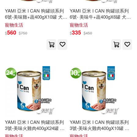
YAMI 亞米 I CAN 狗罐頭系列
YAMI 亞米 I CAN 狗罐頭系列
（加）戴維·A.克拉克(1)
雅書堂(1)
雪域出版社(1)
6號-美味雞+蔬400gX10罐 犬罐
6號- 美味牛+蔬400gX6罐 犬罐
頭 狗餐罐 罐頭 狗罐罐 義大利
頭 狗餐罐 罐頭 狗罐罐 義大利
寵物生活
寵物生活
原裝進口
原裝進口
（加）理查德·J.萊恩(1)
560
335
雲南人民出版社(1)
$
$
750
$
$
450
（加）雷扎 N.亞澤爾(1)
電子科技大學出版社(1)
（尼泊爾）蘇里亞·P.蘇貝迪(1)
馬可孛羅(1)
麥浩斯(1)
（日）小川英雄(1)
（日）山本由美子(1)
YAMI 亞米 I CAN 狗罐頭系列
YAMI 亞米 I CAN 狗罐頭系列
（日）梅原亞也子(1)
3號-美味火雞肉400gX24罐 犬
3號-美味火雞肉400gX10罐 犬
罐頭 狗餐罐 罐頭 狗罐罐 義大
罐頭 狗餐罐 罐頭 狗罐罐 義大
寵物生活
寵物生活