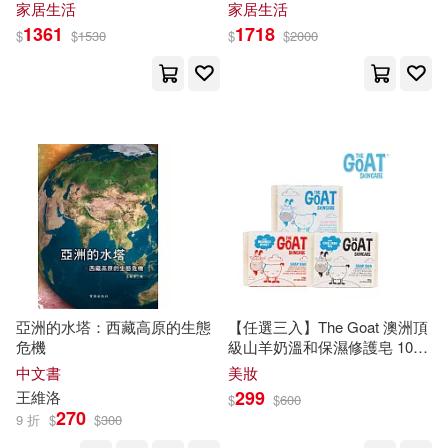
(*Ibérica天然有機種植
(*Ibérica天然有機種植
家居生活
家居生活
*7.5X15CM 西班牙原裝)
*7.5X15CM 西班牙原裝)
1361
1718
$
$
1530
$
$
2000
張孟強，楊廣慶，彭亞榮，張勇(1)
中國社會科學出版社(1)
張志堯(1)
中國農業出版社(1)
張晶，盧亞輝，梁媛媛，范棟等(1)
中華書局(1)
九州出版社(1)
張淑芬、楊儒民、張哲偉、楊宏仁
人民出版社(1)
(1)
張祿彭(1)
人民文學出版社(1)
亞洲的水塔：西藏高原的生態
【任選三入】The Goat 澳洲頂
復旦大學東亞海域史研究創新團隊
危機
級山羊奶溫和保濕修護皂 100g
人民美術出版社(1)
（編）(1)
(任選8種味道) 原味+麥盧卡蜂
中文書
美妝
蜜+奇亞籽
299
王維洛
$
$
600
徳永桂子(1)
成新軒(1)
人民軍醫出版社(1)
270
9 折
$
$
300