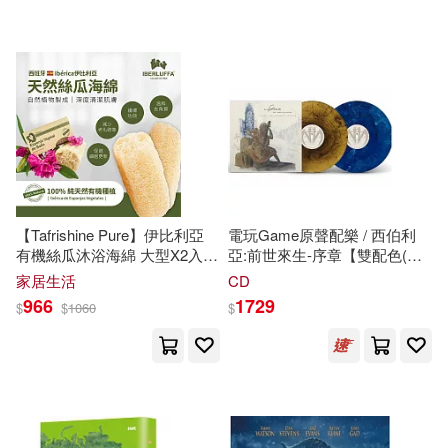
可超商取貨(459)
奧威尼・卡露斯(2)
科學出版社(8)
金牌大風(7)
可海外宅配(414)
威爾斯．威爾德(2)
宋佩芬(2)
青文(7)
清華大學出版社(6)
可港澳店取(379)
封亞飛(2)
小魯文化編輯部(2)
化學工業出版社(5)
可新加坡店取(347)
尼爾森．雷朋寧(2)
巴金漢(2)
【Tafrishine Pure】伊比利亞
電玩Game原聲配樂 / 西伯利
國立臺灣歷史博物館(5)
有機絲瓜沐浴海綿 大型X2入
亞:前世來生-序章【雙配色(藍/
可菲律賓店取(390)
(*Ibérica天然有機種植
咖啡)雙碟彩膠版】(2LP唱片)
席路德(2)
家居生活
CD
*7.5X15CM 西班牙原裝)
(Original Game Soundtrack /
崧燁文化(5)
966
1729
$
$
1060
$
Syberia: The World Before (2-
LP Color Vinyl) (2LP))
強納生‧富蘭克林(2)
上市日期
(可複選)
Deutsche Grammophon(4)
愛倫坡(2)
施越(2)
一個月內上市新品(2)
上海人民出版社(4)