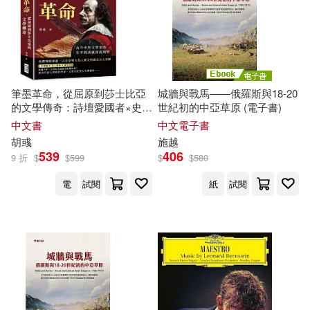
楊保忠 等 編著(1)
大境(1)
大好書屋(1)
楊保忠等（編著）(1)
學林出版社(1)
筆墨革命，從屈原到莎士比亞
城牆與戰馬——俄羅斯與18-20
的文學傳奇：詩壇愛國者×史壇
世紀初的中亞草原 (電子書)
楊懷樂(1)
楚月(1)
安徽美術出版社(1)
散文家×詞壇白衣卿相×輿論界
中文書
中文電子書
驕子，古今中外文學家的生平
胡彧
施越
與成就深度解析
539
406
段亞廣(1)
段安民(1)
9 折
$
$
599
$
$
580
小樹文化(1)
電
試閱
紙
試閱
毛江玉(1)
汐邑雛(1)
山東科學技術出版社(1)
江樹生(1)
汪原放(1)
山東美術出版社(1)
沈愛鳳(1)
海倫．惠妮(1)
廈門大學出版社(1)