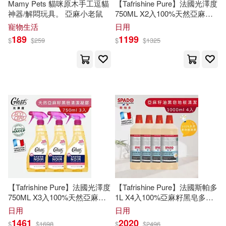
王國龍，姜亞玲（主編）(1)
木果文創有限公司(1)
Mamy Pets 貓咪原木手工逗貓
【Tafrishine Pure】法國光澤度
神器/解悶玩具。 亞麻小老鼠
750ML X2入100%天然亞麻籽
黑皂多功能清潔除垢凝膠(法國
寵物生活
日用
王慶寶(1)
王洛林主編(1)
李欣芸音樂(1)
原裝)
189
1199
$
$
259
$
$
1325
王琦安，劉欽火等(1)
東方出版中心(1)
王維洛(1)
王連文(1)
株式会社 日貿出版社(1)
王連華(1)
瑞佩爾(1)
氣象出版社(1)
簡嘉誠(1)
江蘇人民出版社(1)
聯合國糧食及農業組織(1)
【Tafrishine Pure】法國光澤度
【Tafrishine Pure】法國斯帕多
江蘇鳳凰科學技術出版社(1)
750ML X3入100%天然亞麻籽
1L X4入100%亞麻籽黑皂多功
黑皂多功能清潔除垢凝膠(法國
能(地板)清潔劑(*99.7%天然來
日用
日用
胡偉鋒，張忠亞，曹恩國（主編）
原裝)
源 法國原裝)
河北教育出版社(1)
(1)
1461
2020
$
$
1698
$
$
2496