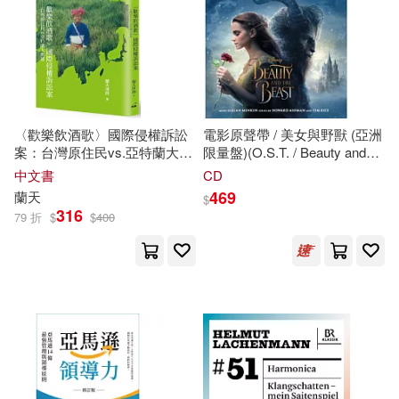
杉之原真貴(2)
杜晉軒(2)
台灣東販(4)
商周出版(4)
電子書
(可複選)
林俊雄(2)
楊建華等(2)
新自然主義(4)
適合手機平板閱讀(24)
殷亞悅(2)
潘秋榮(2)
〈歡樂飲酒歌〉國際侵權訴訟
電影原聲帶 / 美女與野獸 (亞洲
SECRET MUSIC(3)
案：台灣原住民vs.亞特蘭大奧
限量盤)(O.S.T. / Beauty and
適合平板閱讀(35)
運(中英雙語版)
the Beast)
盧卡．諾維利(2)
祁富彤(2)
中文書
CD
Warner Classics(3)
三采(3)
469
蘭天
$
免費電子書(1)
316
79 折
$
$
400
簡史朗(2)
約翰．羅斯曼(2)
上海古籍出版社(3)
袁哲生(2)
譚自安(2)
其他
(可複選)
中國致公出版社(3)
健行(3)
賀金社（主編）(2)
金浩東(2)
現在可購買商品(358)
天下文化(3)
本中(3)
陳玉峰(2)
霍爾．布蘭茲(2)