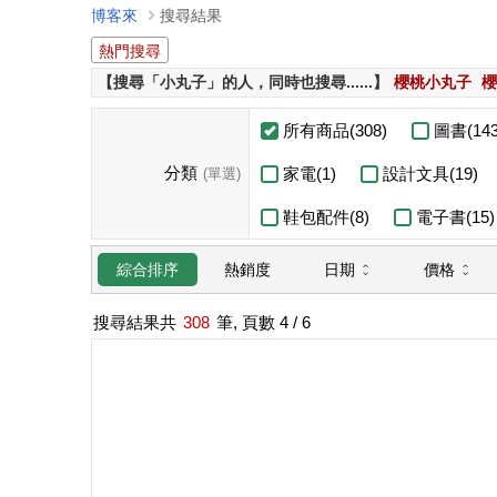
博客來
搜尋結果
熱門搜尋
【搜尋「小丸子」的人，同時也搜尋......】
櫻桃小丸子
櫻
所有商品(308)
圖書(143
分類
家電(1)
設計文具(19)
(單選)
鞋包配件(8)
電子書(15)
日期
價格
綜合排序
熱銷度
搜尋結果共
308
筆, 頁數
4
/ 6