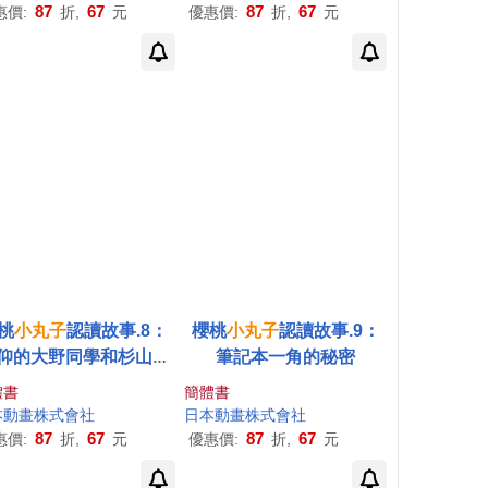
87
67
87
67
惠價:
折,
元
優惠價:
折,
元
桃
小丸子
認讀故事.8：
櫻桃
小丸子
認讀故事.9：
仰的大野同學和杉山同
筆記本一角的秘密
學
體書
簡體書
本動畫株式會社
日本動畫株式會社
87
67
87
67
惠價:
折,
元
優惠價:
折,
元