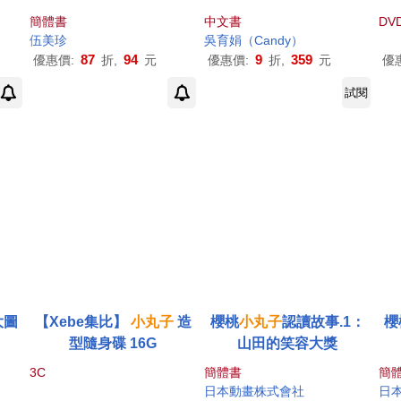
CD
丸子
、艾莎&安娜、麵包
D)
簡體書
中文書
DV
超人及小小兵，繽紛造型
伍美珍
吳育娟（Candy）
純天然輕鬆出爐!(隨書超值
87
94
9
359
優惠價:
折,
元
優惠價:
折,
元
優
附贈不沾中空圓烤模)
試閱
大圖
【Xebe集比】
小丸子
造
櫻桃
小丸子
認讀故事.1：
櫻
型隨身碟 16G
山田的笑容大獎
3C
簡體書
簡
日本動畫株式會社
日