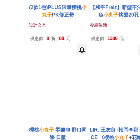
(2款1包)PLUS限量櫻桃
小
【和平Freiz】新型不
丸子
PK修正帶
魚
小丸子
烤盤20孔
設計文具
餐廚生活
8
88
1380
優惠價:
折,
元
優惠價:
元
櫻桃
小丸子
零錢包 野口同
LIR: 王友良+松岡李那+
學 日版
CE 《櫻桃
小丸子
+花