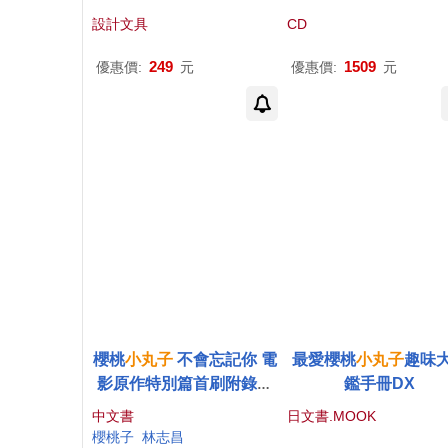
精裝版玩偶2隻1組 (
設計文具
CD
+贈品D)
249
1509
優惠價:
元
優惠價:
元
櫻桃
小丸子
不會忘記你 電
最愛櫻桃
小丸子
趣味
影原作特別篇首刷附錄版
鑑手冊DX
全
中文書
日文書.MOOK
櫻桃子
林志昌