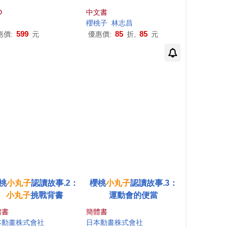
(CHIBI MARUKO CHA
D
中文書
N -a boy from Italy-)
櫻桃子
林志昌
599
85
85
惠價:
元
優惠價:
折,
元
桃
小丸子
認讀故事.2：
櫻桃
小丸子
認讀故事.3：
小丸子
挑戰背書
運動會的便當
體書
簡體書
本動畫株式會社
日本動畫株式會社