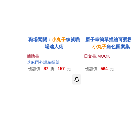
職場闖關：
小丸子
練就職
原子筆簡單描繪可愛
場達人術
小丸子
角色圖案集
簡體書
日文書.MOOK
芝麻門外語編輯部
87
157
564
優惠價:
折,
元
優惠價:
元