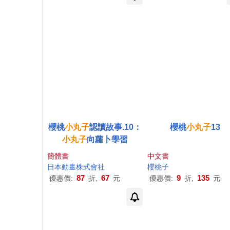
櫻桃
小丸子
認讀故事.10：
櫻桃
小丸子
13
小丸子
向蘿卜學習
簡體書
中文書
日本動畫株式會社
櫻桃子
87
67
9
135
優惠價:
折,
元
優惠價:
折,
元