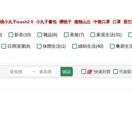
桃小丸子icash2 0
小丸子書包
櫻桃子
微熱山丘
中衛口罩
口罩
星巴
)
影音(10)
雜誌(6)
美妝(7)
家居生活(31)
日用清潔(8)
休閒生活(1)
婦幼生活(40)
餐廚生活(
快速到貨
可超取
~
確認