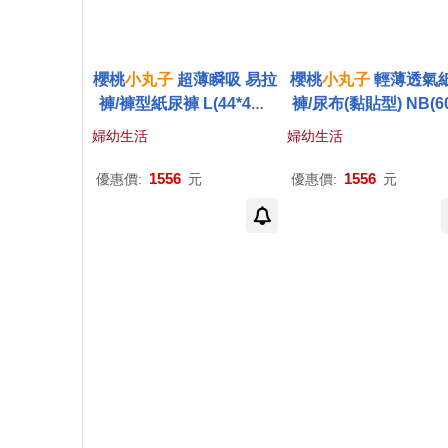
櫻桃
小丸子
超薄瞬吸 易拉
櫻桃
小丸子
輕薄透氣
褲/褲型紙尿褲 L(44*4包/
褲/尿布(黏貼型) NB(60
箱)
包/箱)
婦幼生活
婦幼生活
1556
1556
優惠價:
元
優惠價:
元