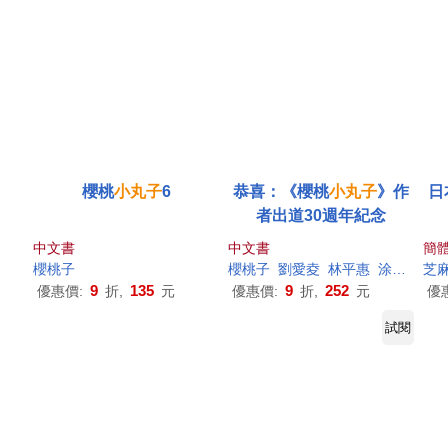
櫻桃
小丸子
6
恭喜：《櫻桃
小丸子
》作
日
者出道30週年紀念
中文書
中文書
簡
櫻桃子
櫻桃子
劉愛夌
林平惠
涂愫芸
芝
王
9
135
9
252
優惠價:
折,
元
優惠價:
折,
元
優
試閱