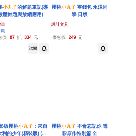
學
小丸子
的解題筆記(導
櫻桃
小丸子
零錢包 永澤同
數壓軸題與放縮應用)
學 日版
體書
設計文具
海剛
87
334
249
惠價:
折,
元
優惠價:
元
試閱
影版櫻桃
小丸子
：來自
櫻桃
小丸子
不會忘記你 電
利的少年(精裝版) (DV
影原作特別篇 全