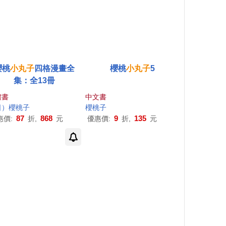
櫻桃
小丸子
四格漫畫全
櫻桃
小丸子
5
集：全13冊
體書
中文書
日）櫻桃子
櫻桃子
87
868
9
135
惠價:
折,
元
優惠價:
折,
元