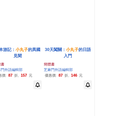
本游記：
小丸子
的異國
30天闖關：
小丸子
的日語
見聞
入門
體書
簡體書
麻門外語編輯部
華懋
許金玉
雍小狼
芝麻門外語編輯部
87
157
87
146
惠價:
折,
元
優惠價:
折,
元