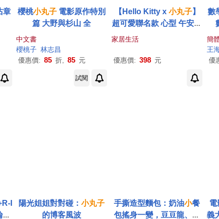
沾章
櫻桃
小丸子
電影原作特別
【Hello Kitty x
小丸子
】
數
篇 大野與杉山 全
超可愛聯名款 心型 午安枕
暖手枕 抱枕 靠枕 多用途
中文書
家居生活
簡
(正版授權)
櫻桃子
林志昌
王
85
85
398
優惠價:
折,
元
優惠價:
元
優
試閱
R-I
陽光姐姐對對碰：
小丸子
手撕造型麵包：奶油
小
餐
電
輪》
的博客風波
包搖身一變，豆豆龍、
小
義大