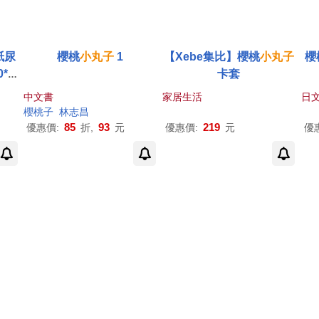
紙尿
櫻桃
小丸子
1
【Xebe集比】櫻桃
小丸子
櫻
*4
卡套
中文書
家居生活
日文
櫻桃子
林志昌
85
93
219
優惠價:
折,
元
優惠價:
元
優