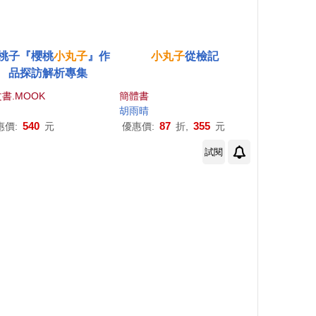
桃子『櫻桃
小丸子
』作
小丸子
從檢記
品探訪解析專集
書.MOOK
簡體書
胡雨晴
540
87
355
惠價:
元
優惠價:
折,
元
試閱