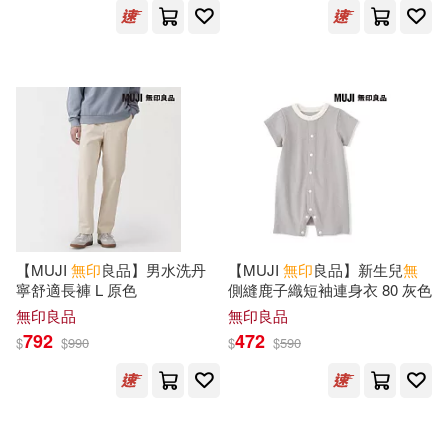
【MUJI
無印
良品】男水洗丹
【MUJI
無印
良品】新生兒
無
寧舒適長褲 L 原色
側縫鹿子織短袖連身衣 80 灰色
無印良品
無印良品
792
472
$
$
990
$
$
590