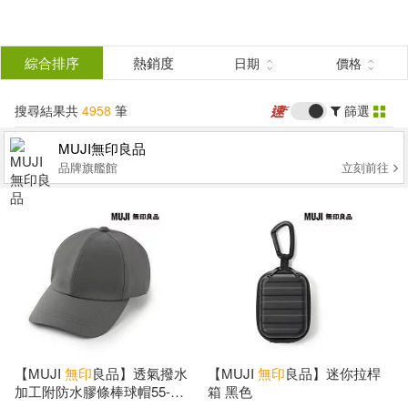
搜
尋
分類
綜合排序
熱銷度
日期
價格
(單選)
結
搜尋結果共
4958
筆
篩選
圖書(126)
所有商品(4958)
果
MUJI無印良品
品牌旗艦館
立刻前往
影音(9)
雜誌(34)
篩
選
美妝(12)
服飾(174)
展開
作者
(可複選)
家居生活(158)
美食(3)
3C(116)
家電(11)
島崎無印(8)
黒イ森(5)
【MUJI
無印
良品】透氣撥水
【MUJI
無印
良品】迷你拉桿
加工附防水膠條棒球帽55-
箱 黑色
保健(4)
設計文具(51)
松井忠三(4)
[日]無印良品(3)