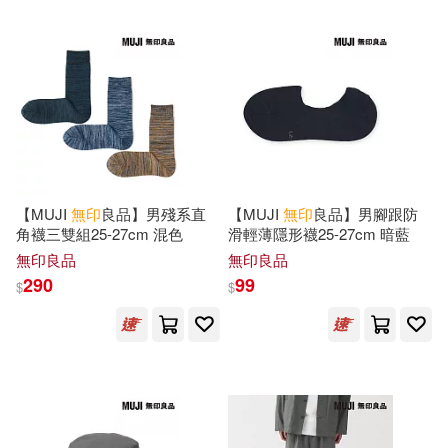
（日）增田明子(1)
（日）小川聖子(1)
（日）本多沙織(1)
（日）杉山亮(1)
【MUJI
無印
良品】男殘系直
【MUJI
無印
良品】男腳跟防
角襪三雙組25-27cm 混色
滑輕薄隱形襪25-27cm 暗藍
無印良品
無印良品
（日）枝元菜穗美(1)
290
99
$
$
（日）株式會社無限知識(1)
（日）梶谷陽子(1)