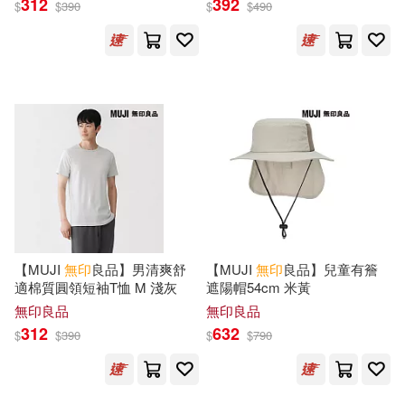
312
392
$
$
390
$
$
490
藝術心靈工作室(1)
陳潔晧(1)
顧爺(1)
重慶大學出版社(1)
風車編輯部(1)
馬尼尼為(1)
音樂之橋(1)
風車(1)
高廣靈(1)
黃于真(1)
馬可孛羅(1)
黃啟江(1)
魚籃文化有限公司(1)
（以）JON AARONSON(1)
【MUJI
無印
良品】男清爽舒
【MUJI
無印
良品】兒童有簷
麥浩斯(1)
適棉質圓領短袖T恤 M 淺灰
遮陽帽54cm 米黃
無印良品
無印良品
（印尼）迪諾‧帕迪‧賈拉爾(1)
312
632
$
$
390
$
$
790
（日）中村新(1)