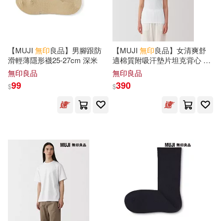
【MUJI
無印
良品】男腳跟防
【MUJI
無印
良品】女清爽舒
滑輕薄隱形襪25-27cm 深米
適棉質附吸汗墊片坦克背心 S
白色
無印良品
無印良品
99
390
$
$