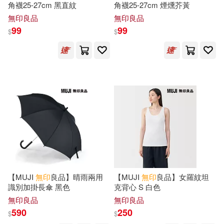
角襪25-27cm 黑直紋
角襪25-27cm 煙燻芥黃
無印良品
無印良品
99
99
$
$
【MUJI
無印
良品】晴雨兩用
【MUJI
無印
良品】女羅紋坦
識別加掛長傘 黑色
克背心 S 白色
無印良品
無印良品
590
250
$
$