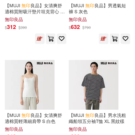
王玥琳(1)
琳達．愛娃斯娜(1)
【MUJI
無印
良品】女清爽舒
【MUJI
無印
良品】男透氣短
機械工業出版社(1)
適棉質附吸汗墊片坦克背心 M
褲 S 灰色
白色
無印良品
無印良品
白明植(1)
白聆(1)
312
632
水滴文化(1)
灕江出版社(1)
$
$
390
$
$
790
盧勝彥(1)
石熙等(1)
皇冠(1)
穆寶鳳(1)
羅意涵(1)
社會科學文獻出版社(1)
葉丙成(1)
薑寧(1)
福隆出版社(1)
蜜雪兒(1)
費歐娜．沃特(1)
經濟部國際貿易局(1)
賓至剛Kenny(1)
賴曉妍(1)
【MUJI
無印
良品】女清爽舒
【MUJI
無印
良品】男水洗粗
臺灣商務(1)
良品文化(1)
適棉質輕薄細肩帶 S 白色
織船領五分袖T恤 XL 黑紋樣
無印良品
無印良品
邢逸菲(1)
釋普超(1)