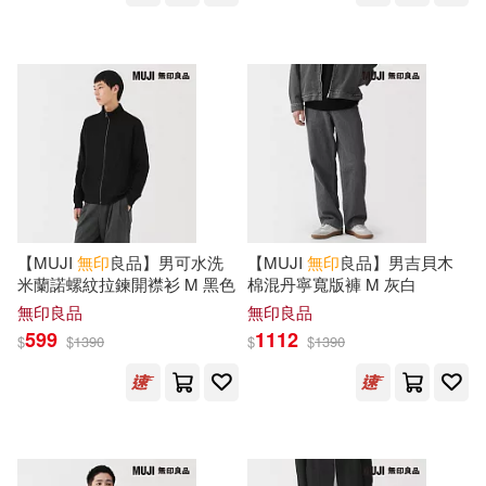
可超商取貨(3825)
キトラ(2)
五月蒼(2)
晉遊舍(5)
可海外宅配(1389)
保羅．米勒(2)
印光(2)
CBETA 財團法人佛教電子佛典基金
會(4)
可港澳店取(953)
呂澂(2)
唐 不空譯(2)
新星出版社(3)
東立(3)
可新加坡店取(945)
圓瑛(2)
太虛(2)
科學出版社(3)
長鴻出版社(3)
【MUJI
無印
良品】男可水洗
【MUJI
無印
良品】男吉貝木
可菲律賓店取(953)
米蘭諾螺紋拉鍊開襟衫 M 黑色
棉混丹寧寬版褲 M 灰白
弘一(2)
慈航(2)
無印良品
無印良品
高等教育出版社(3)
599
1112
$
$
1390
$
$
1390
戴波拉．范恩(2)
日經設計(2)
上市日期
(可複選)
KADOKAWA(2)
李國權(2)
楊仁山(2)
一個月內上市新品(169)
スターツ出版(2)
三悅文化(2)