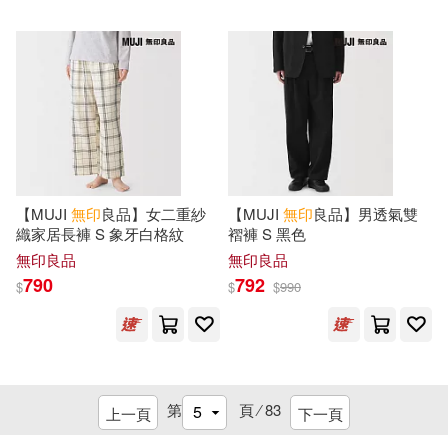
【MUJI
無印
良品】女二重紗
【MUJI
無印
良品】男透氣雙
織家居長褲 S 象牙白格紋
褶褲 S 黑色
無印良品
無印良品
790
792
$
$
$
990
第
頁 ⁄
83
上一頁
下一頁