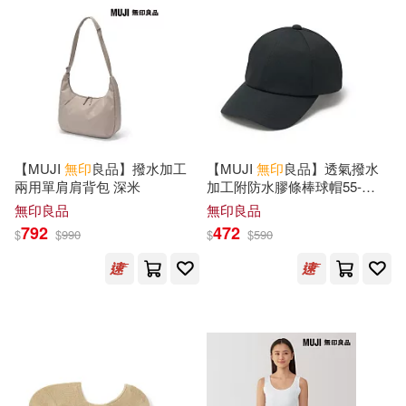
【MUJI
無印
良品】撥水加工
【MUJI
無印
良品】透氣撥水
兩用單肩肩背包 深米
加工附防水膠條棒球帽55-
59cm 黑色
無印良品
無印良品
792
472
$
$
990
$
$
590