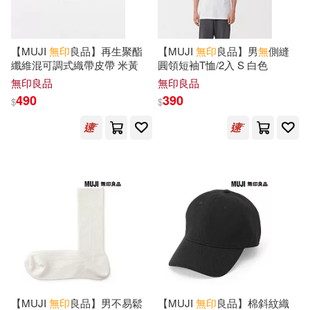
現在可購買商品(2823)
親子天下(2)
集英社(2)
EORDA顧問群(1)
作者/演唱/譯/編/繪(17)
【MUJI
無印
良品】再生聚酯
【MUJI
無印
良品】男
無
側縫
PCuSER電腦人文化(1)
纖維混可調式織帶皮帶 米黃
圓領短袖T恤/2入 S 白色
GB出版社(1)
價格
無印良品
無印良品
-
エクスナレッジ(1)
範圍
490
390
$
$
GERHARD HUBSCHEN 等(1)
オレンジページ(1)
MUJI(1)
Mari(1)
一起來出版(1)
PEI(1)
SEIWA(1)
上海人民美術出版社(1)
Sachi(1)
世界知識出版社(1)
X-knowledge Co. Ltd(1)
【MUJI
無印
良品】男不易鬆
【MUJI
無印
良品】棉斜紋織
中南大學出版社(1)