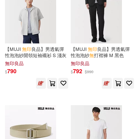
樂友文化編輯部(2)
本週上市新品(24)
世界文化社(2)
歐陽竟無(2)
水谷妙子(2)
中國攝影出版社(2)
電子書
(可複選)
法尊(2)
盧建賓(2)
任性出版(2)
健行(2)
【MUJI
無印
良品】男透氣彈
【MUJI
無印
良品】男透氣彈
適合手機平板閱讀(15)
性泡泡紗開領短袖襯衫 S 淺灰
性泡泡紗
無
打褶褲 M 黑色
虛雲(2)
須原浩子(2)
無印良品
無印良品
博碩(2)
奇光出版(2)
790
792
$
$
$
990
適合平板閱讀(3)
（日）渡邊有子(2)
小角落文化(2)
方言文化(2)
免費電子書(4)
（日）渡邊米英(2)
樂友文化(2)
網路與書出版(2)
(日)渡辺米英著(1)
其他
(可複選)
華中科技大學出版社(2)
Cafe&Meal(1)