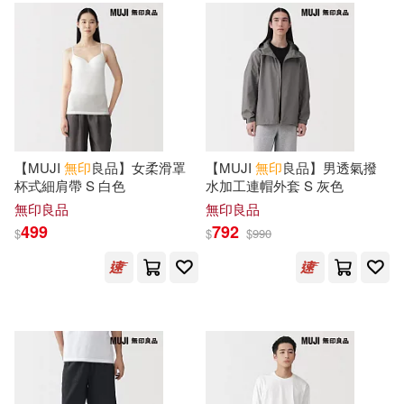
城邦原創(1)
大和書房(1)
小魚(1)
尚瑞君(1)
大塊文化(1)
大樂文化(1)
尤無曲(1)
山口勢子(1)
大溏(1)
大燈(1)
島崎 無印(1)
平山枝美(1)
【MUJI
無印
良品】女柔滑罩
【MUJI
無印
良品】男透氣撥
大牌出版(1)
天地出版社(1)
杯式細肩帶 S 白色
水加工連帽外套 S 灰色
張慰慈(1)
張譽馨(1)
無印良品
無印良品
499
792
天津人民美術出版社(1)
$
$
$
990
徐彤等（主編）(1)
宗教文化出版社(1)
恒例行事(1)
寶瓶文化(1)
小熊出版(1)
日本主婦之友社(1)
小知堂(1)
山東人民出版社(1)