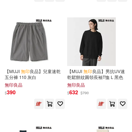
【MUJI
無印
良品】兒童速乾
【MUJI
無印
良品】男抗UV速
五分褲 110 灰白
乾鬆餅紋圓領長袖T恤 L 黑色
無印良品
無印良品
390
632
$
$
$
790