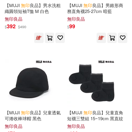
【MUJI
無印
良品】男水洗粗
【MUJI
無印
良品】男錐形商
織圓領短袖T恤 M 白色
務直角襪25-27cm 暗藍
無印良品
無印良品
392
99
$
$
490
$
【MUJI
無印
良品】兒童透氣
【MUJI
無印
良品】兒童直角
可捲收棒球帽 黑色
短襪三雙組 15~19cm 黑直紋
無印良品
無印良品