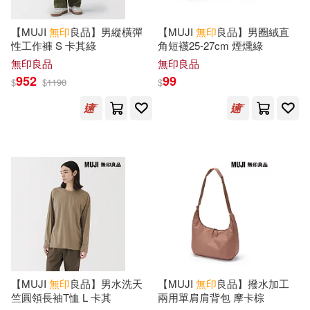
【MUJI
無印
良品】男縱橫彈
【MUJI
無印
良品】男圈絨直
性工作褲 S 卡其綠
角短襪25-27cm 煙燻綠
無印良品
無印良品
952
99
$
$
1190
$
【MUJI
無印
良品】男水洗天
【MUJI
無印
良品】撥水加工
竺圓領長袖T恤 L 卡其
兩用單肩肩背包 摩卡棕