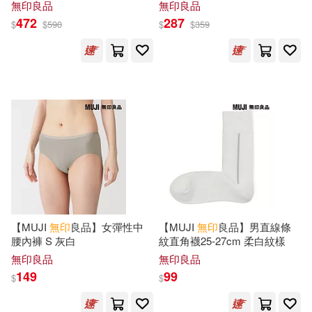
59cm 墨灰
無印良品
無印良品
472
287
$
$
590
$
$
359
無印良品(4029)
主婦之友社(3)
和曉梅(3)
展開
日用清潔(24)
休閒生活(21)
本多さおり(3)
陳望(3)
出版社
(可複選)
婦幼生活(18)
餐廚生活(45)
黃大(3)
（日）松井忠三(3)
中信出版社(9)
天下文化(8)
鞋包配件(99)
票券(2)
(日)無印良品(2)
崧燁文化(8)
瑞昇(7)
寵物生活(2)
電子書(18)
Kevin Chen(2)
廣西師範大學出版社(6)
展開
【MUJI
無印
良品】女彈性中
【MUJI
無印
良品】男直線條
腰內褲 S 灰白
紋直角襪25-27cm 柔白紋樣
[美]雷．巴斯勒（Ray S. Bassle
有聲書(2)
r），查爾斯．雷瑟（Charles E. Re
無印良品
無印良品
滾石(6)
主婦の友社(5)
sser），沃爾多．施密特（Waldo
149
99
配送方式
$
$
(可複選)
L. Schmitt），保羅．巴奇（Paul B
artsch）著遲文成 主譯劉北辰 譯(2)
寶島社(5)
尖端(5)