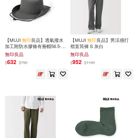
（日）江上隆夫(1)
（日）良品計畫(1)
（日）須原浩子(1)
【MUJI
無印
良品】透氣撥水
【MUJI
無印
良品】男涼感打
加工附防水膠條有簷帽56.5-
褶直筒褲 S 灰白
59cm 墨灰
無印良品
無印良品
（美）伊凡·尼文（IVAN NIVEN）
(1)
632
952
$
$
790
$
$
1190
（美）布萊蒂(1)
（美）邁克爾·艾珍曼，（德）西蒙
娜·沃澤爾(1)
（英）威廉·達爾林普爾(1)
（英）麥祖穆德(1)