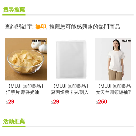
搜尋推薦
查詢關鍵字:
, 推薦您可能感興趣的熱門商品
無印
【MUJI 無印良品】
【MUJI 無印良品】
【MUJI 無印良品】
洋芋片 蒜香奶油
聚丙烯票卡夾/側入
女天竺圓領短袖T恤
/59.5g
式收納.60個口袋半
S 白色
29
29
250
$
$
$
透明
活動推薦