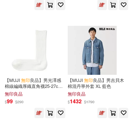
南魚(1)
史蒂夫．卡瓦納(1)
北京科學技術出版社(1)
吉川圭子(1)
吳蘇媚(1)
北京美術攝影出版社(1)
夏希 のたね(1)
原點(1)
台南市政府文化局(1)
奧托‧英格利希(1)
姜寧(1)
台灣廣廈(1)
台灣東販(1)
姜建強(1)
宋 施護等譯(1)
【MUJI
無印
良品】男光澤感
【MUJI
無印
良品】男吉貝木
商周出版(1)
啟明出版(1)
棉線編織厚織直角襪25-27cm
棉混丹寧外套 XL 藍色
柔白
宋尚緯(1)
無印良品
無印良品
喜瑪拉雅(1)
99
1432
$
$
290
$
$
1790
小多（北京）文化傳媒有限公司編
著(1)
四川文藝出版社(1)
小川糸(1)
小西紗代(1)