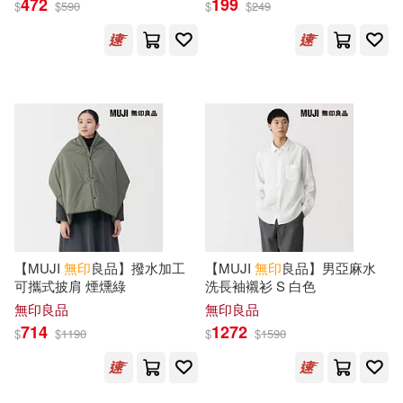
472
199
$
$
590
$
$
249
【MUJI
無印
良品】撥水加工
【MUJI
無印
良品】男亞麻水
可攜式披肩 煙燻綠
洗長袖襯衫 S 白色
無印良品
無印良品
714
1272
$
$
1190
$
$
1590