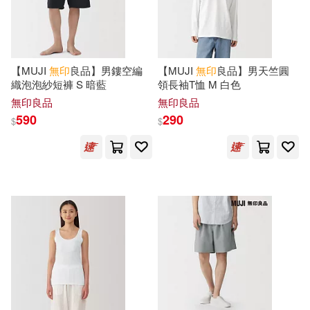
日本日經設計(1)
晨羽(1)
平安文化(1)
敦煌畫廊(1)
李 浪(1)
李欣頻(1)
【MUJI
無印
良品】男鏤空編
【MUJI
無印
良品】男天竺圓
新潮社(1)
新經典文化(1)
織泡泡紗短褲 S 暗藍
領長袖T恤 M 白色
無印良品
無印良品
村山涼一(1)
杜順法師造(1)
590
290
新華出版社(1)
日日學(1)
$
$
梶ヶ谷陽子(1)
深月水脈(1)
時報出版(1)
智富(1)
渡邊有子 吉井忍(1)
朵琳出版整合行銷公司(1)
渡邊米英(1)
東雨文化(1)
楓書坊(1)
特蕾西&#8226;鮑蒂斯塔(1)
榮寶齋出版社(1)
樂果文化(1)