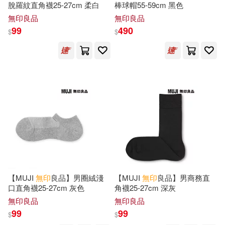
脫羅紋直角襪25-27cm 柔白
棒球帽55-59cm 黑色
YOKO(1)
[俄]巴枯寧(1)
無印良品
無印良品
中國政法大學出版社(1)
99
490
$
$
mujikko(1)
中國紡織出版社(1)
よつやのはじめ(1)
中國計量出版社(1)
オザワエイコ(1)
人民郵電出版社(1)
三津田信三(1)
凱叔(1)
利陽時代(1)
劉和平(1)
劉容臣(1)
【MUJI
無印
良品】男圈絨淺
【MUJI
無印
良品】男商務直
北京圖書館出版社(1)
口直角襪25-27cm 灰色
角襪25-27cm 深灰
勝者直貢巴覺巴吉天頌恭(1)
無印良品
無印良品
北京時代華文書局(1)
99
99
$
$