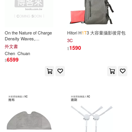
Badrear(14)
Galore(14)
本週上市新品(8)
映象國際多媒體(26)
Notmad(14)
Brian(13)
映象國際多媒體股份有限公司(24)
電子書
On the Nature of Charge
Hitori H
1
T
3 大容量攝影後背包
(可複選)
Density Waves,
Sherman(13)
Smothers(13)
3C
Superconductivity and Their
EVOSOUND(16)
外文書
1590
$
Interplay in
1
t-
Tise₂
適合手機平板閱讀(6)
Chen
Chuan
DL(12)
David(12)
6599
$
Membran(16)
可澄音樂(15)
適合平板閱讀(30)
House(12)
チェリーズ(12)
禾廣(15)
音樂之橋(15)
免費電子書(1)
Dumkist(11)
Sarah(11)
彗智(14)
Wilks(11)
Dorain(10)
其他
(可複選)
Warner Classics(13)
Johnston(10)
Lightpage(10)