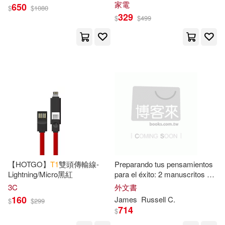
廠)
家電
650
$
$
1080
Friedrich(8)
Johnson(8)
329
$
$
499
Textstream(8)
東立(8)
Archery Notebooks(7)
環球 Verve(8)
華研(8)
Chef(7)
Creacom(7)
風潮音樂(8)
Daniel(7)
Gag Publishing(7)
Love Da Music Taiwan(7)
Klincksieck(7)
Lindo(7)
TESTAMENT(7)
venus(7)
【HOTGO】
T
1
雙頭傳輸線-
Preparando tus pensamientos
Pamela(7)
Pb Gag(7)
Lightning/Micro黑紅
para el éxito: 2 manuscritos en
天津人民出版社(7)
知音人(7)
1
.
T
écnicas y estrategias de
3C
外文書
terapia cognitivo conductual
160
James
Russell C.
Till(7)
Wiek(7)
$
$
299
714
米高梅(7)
$