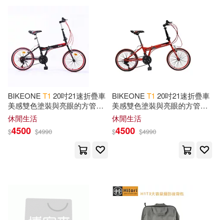
可超商取貨(4771)
Rosewgold(17)
華納兄弟影業(69)
滾石(66)
可海外宅配(4566)
Weeklyplanners(17)
愛貝克思(64)
派拉蒙(52)
可港澳店取(3867)
Hutchins(16)
相信音樂(51)
BIKEONE
T
1
20吋21速折疊車
BIKEONE
T
1
20吋21速折疊車
可新加坡店取(3420)
美感雙色塗裝與亮眼的方管車
美感雙色塗裝與亮眼的方管車
Publishing Note(16)
架設計剛性Q度顏值都剛好小
架設計剛性Q度顏值都剛好小
Linfair Records Limited(38)
休閒生活
休閒生活
型佳作通勤工具 黑色
型佳作通勤工具紅色
可菲律賓店取(3978)
4500
4500
$
$
4990
$
$
4990
Catherine(15)
James(15)
極光(38)
福斯(28)
LD(15)
Linguas Classics(15)
上市日期
(可複選)
立峰(28)
Pamela Fagan(15)
一個月內上市新品(79)
SECRET MUSIC(26)