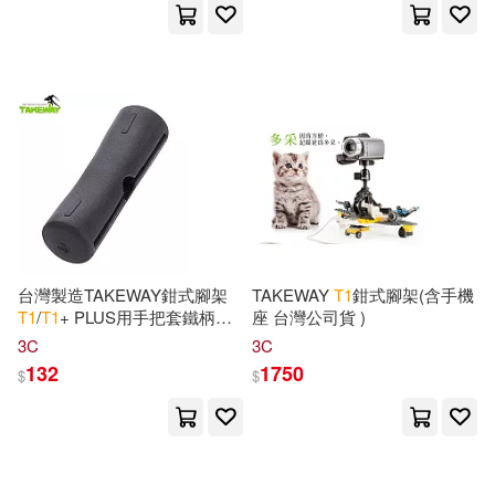
George(4)
Gittleman(4)
一起來出版(2)
Heidi(4)
Henry(4)
中國水利水電出版社(2)
I. Love(4)
Ireland(4)
前衛(2)
前衛花園(2)
J. T.(4)
Jean(4)
北京圖書館出版社(2)
博偉(2)
台灣製造TAKEWAY鉗式腳架
TAKEWAY
T
1
鉗式腳架(含手機
Jesus(4)
Joanne(4)
T
1
/
T
1
+ PLUS用手把套鐵柄套
座 台灣公司貨 )
博影(2)
台灣東販(2)
T
-H
01(台灣公司貨)
3C
3C
John(4)
King(4)
132
1750
$
$
地震出版社(2)
大塊文化(2)
Lazarus(4)
Martin(4)
寶鼎(2)
心靈工坊(2)