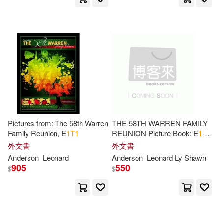
Distribooks Inc(1)
EMI(1)
Edward(3)
Edwards(3)
Editorial Bruno(1)
Elder(3)
Elizabeth(3)
Gareth Stevens Pub(1)
Funny Sewing(3)
HEADS UP(1)
Hanssler(1)
Giovanni(3)
Harperone(1)
Pictures from: The 58th Warren
THE 58TH WARREN FAMILY
Family Reunion, E
1
T
1
REUNION Picture Book: E
1
-
Gordon/ Rameaka(3)
T
1
, Each One-Teach One
外文書
外文書
Harry N Abrams Inc(1)
Anderson
Leonard
Anderson
Leonard Ly Shawn
905
550
$
$
Grant(3)
Gunnar(3)
Houghton Mifflin School(1)
Heins(3)
Holzinger(3)
Idea & Design Works Llc(1)