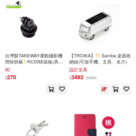
Media(4)
Michael(4)
慕客館(2)
有料音樂(2)
Molly(4)
有理文化(2)
Multiple Contributors(4)
機械工業出版社(2)
台灣製TAKEWAY運動攝影機
【TROIKA】
T
1
Samba 桌面收
Nathalie(4)
Patricia(4)
用快拆板
T
-RC
03快裝板(具有
納組(可放手機、文具、名片)
清華大學出版社(2)
側向固定座;台灣公司貨)適
3C
設計文具
T
2、
T
1
+、
T
1
、
T
-B
03、
T
-
Paul(4)
Peter(4)
270
3492
$
$
$
3880
B
01、R2、R
1
湖南教育出版社(2)
童夢館(2)
Pinepaper(4)
編集者發行社(2)
Planner Calendars(4)
羽翼實業有限公司(2)
遠流(2)
Programming(4)
Ramsey(4)