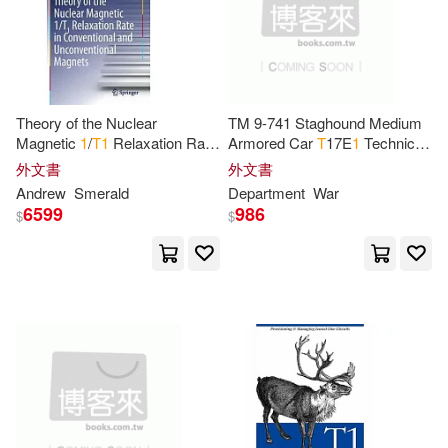
Kirshenbaum(3)
Korman(3)
Mascot Label Group(1)
Kriegerin(3)
Layne(3)
McGraw-Hill(1)
Theory of the Nuclear
TM 9-741 Staghound Medium
Littlefield(3)
Louis(3)
Magnetic
1
/
T
1
Relaxation Rate
Armored Car
T
17E
1
Technical
Millbrook Pr(1)
in Conventional and
Manual
外文書
外文書
Unconventional Magnets:
Lynessa(3)
Lété(3)
Andrew
Smerald
Department
War
Doctoral Thesis
Naive Auvidis(1)
6599
986
$
$
Mandy(3)
Manning(3)
New Amer Library(1)
Marcia Thornton(3)
Migha(3)
Northern Flowers(影音進倉)(1)
Mike(3)
Montagu(3)
Oni Pr(1)
Opus111(1)
Moore(3)
Mountainbike(3)