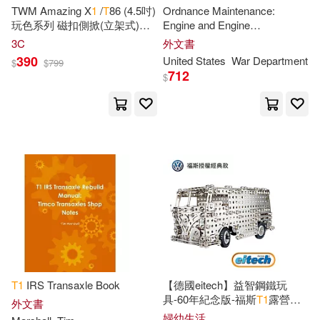
TWM Amazing X
1
/
T
86 (4.5吋)
Ordnance Maintenance:
北京天正軟件股份有限公司(4)
玩色系列 磁扣側掀(立架式)皮
Engine and Engine
Brilliance Audio Lib Edn(1)
套黑色
Accessories for Light Tank
3C
外文書
T
9E
1
390
United States
War Department
景黎明(4)
百瀬祐一郎(4)
$
$
799
712
Bt Bound(1)
$
A.(3)
Amira(3)
CJ Digital Music Co., Ltd.(1)
Ann Louise(3)
Basil(3)
CONCORD(1)
Ben (NRT)(3)
Benedict(3)
Cengage Learning(1)
Blair(3)
Cait(3)
Cengage Learning Ptr(1)
Cary(3)
Chen(3)
T
1
IRS Transaxle Book
【德國eitech】益智鋼鐵玩
Center Point Pub(1)
具-60年紀念版-福斯
T
1
露營車
外文書
C1955
婦幼生活