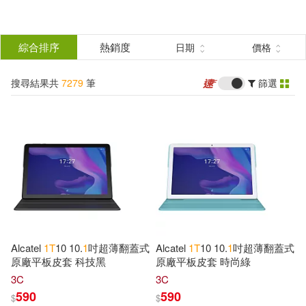
搜
尋
分類
綜合排序
熱銷度
日期
價格
(單選)
結
搜尋結果共
7279
筆
篩選
圖書(2431)
所有商品(7279)
果
影音(2213)
雜誌(24)
篩
選
美妝(6)
服飾(94)
展開
作者
(可複選)
家居生活(48)
美食(1)
Alcatel
1
T
10 10.
1
吋超薄翻蓋式
Alcatel
1
T
10 10.
1
吋超薄翻蓋式
3C(2058)
家電(149)
Publishing(559)
原廠平板皮套 科技黑
原廠平板皮套 時尚綠
3C
3C
590
590
$
$
設計文具(39)
日用清潔(6)
Greenyx(144)
Jeryx(112)