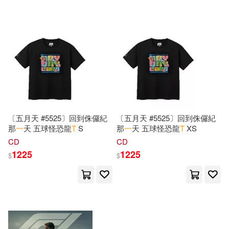
三采(1)
上海文藝出版社(1)
Ackermann(2)
Albert(2)
上海財經大學出版社(1)
Alfons(2)
Alight(2)
中國民航出版社(1)
Allom Thomas(2)
中國計畫出版社(1)
Alltagliche(2)
Alozie(2)
〔五月天 #5525〕回到侏儸紀
〔五月天 #5525〕回到侏儸紀
中醫古籍出版社(1)
那
一
天 五球怪恐龍
T
S
那
一
天 五球怪恐龍
T
XS
CD
CD
American Physiotherapy(2)
1225
1225
$
$
亞洲通文創(1)
亞藝藝術(1)
Amy(2)
Andre(2)
人民郵電出版社(1)
Andrea(2)
Andres(2)
何樂音樂(1)