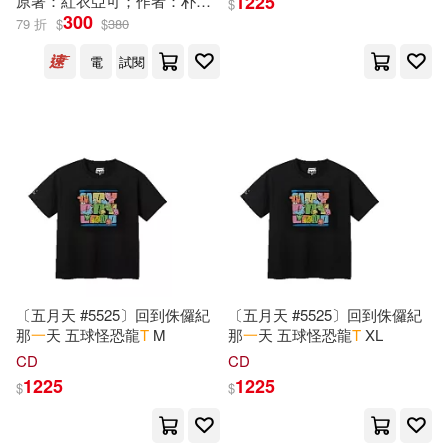
1225
Swan(3)
Teresa(3)
原著：紅衣亞可；作者：朴鍾恩
施孝臻
李鈴兒
$
300
Trafalgar Square Books(1)
79 折
$
$
380
Valentine(3)
Warren(3)
電
試閱
Transart Live(1)
White(3)
Wiersbe(3)
Workman Pub Co(1)
Yonezou(3)
Yu(3)
YAMABUKI(1)
bookland(1)
Zoe(3)
穀子(3)
le Chant du Monde(1)
蟹江 鉄史(3)
1804-1872(2)
〔五月天 #5525〕回到侏儸紀
〔五月天 #5525〕回到侏儸紀
other(1)
putumayo(1)
那
一
天 五球怪恐龍
T
M
那
一
天 五球怪恐龍
T
XL
CD
CD
A. T.(2)
1225
1225
ぴあ(1)
ガリレオ出版(1)
$
$
Aba Therapist Notebook(2)