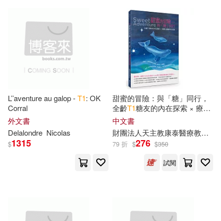
Emarcy(4)
Vance(6)
Vieth(6)
Gold Typhoon Music(4)
William Tecumseh(6)
MTEX(4)
丘漢林(6)
張連生（主編）(6)
Telarc International(4)
L’’aventure au galop -
T
1
: OK
甜蜜的冒險：與「糖」同行，
Corral
全齡
T
1
糖友的內在探索 × 療癒
李躍(6)
August(5)
心靈實用白皮書
外文書
中文書
中國計量出版社(4)
寂天(4)
Delalondre
Nicolas
財團法人天主教康泰醫療教育基金會
1315
276
$
79 折
$
$
350
Bohme(5)
Dominik(5)
木馬文化(4)
種子音樂(4)
試閱
EVIL LINE RECORDS(5)
索尼影業(4)
BE-U(3)
Garrick(5)
Gary(5)
Curnow Music(3)