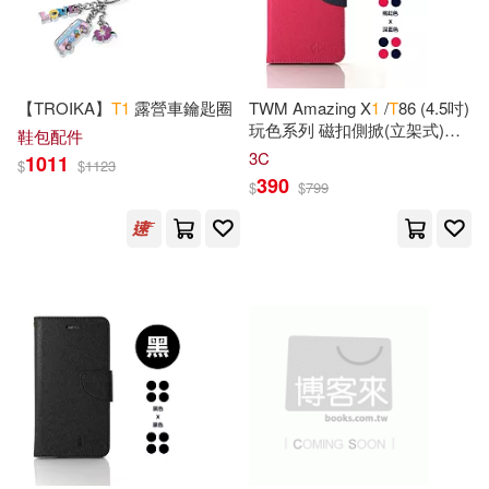
釀出版(2)
長鴻出版社(2)
Robert Dan(4)
Rosenberg(4)
電子工業出版社(2)
青文(2)
【TROIKA】
T
1
露營車鑰匙圈
TWM Amazing X
1
/
T
86 (4.5吋)
Sharp(4)
Skolnik(4)
玩色系列 磁扣側掀(立架式)皮
鞋包配件
點將(2)
Alfred Music(1)
套桃色
3C
1011
$
$
1123
390
Sparta(4)
The Perfect(4)
$
$
799
Aniplex(1)
Audite(1)
Thomas(4)
Tim(4)
Azuli(1)
Bolinda Audio(1)
Will(4)
William T.(4)
Bookmasters Dist Serv(1)
Williams(4)
Booksurge Llc(1)
中國地圖出版社(4)
Bridge Records(1)