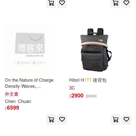
William(7)
Ahmed(6)
中國建築工業出版社(6)
Babadada Gmbh(6)
亞神音樂(6)
時報出版(6)
Christopher(6)
水星外文雜誌(6)
Creacom 1.(6)
Cruttwell(6)
Alfred Pub Co(5)
Rhino(5)
Discerning(6)
Formation(6)
On the Nature of Charge
Hitori H
1
T
1
後背包
人民交通出版社(5)
Density Waves,
3C
Superconductivity and Their
外文書
2900
Health(6)
Notizbuch(6)
$
$
3500
Interplay in
1
t-
Tise₂
Chen
Chuan
測繪出版社(5)
Dc Comics(4)
6599
$
Samuel Taylor(6)
Diamond Comic Distributors(4)
Sketchbooks(6)
Spypads(6)