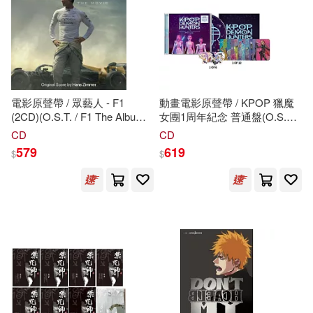
Angela (NRT)(2)
勞動部及職業安全衛生研究所(1)
Ann Louise/ Starling(2)
台灣華特迪士尼(1)
Anna(2)
Anne(2)
電影原聲帶 / 眾藝人 - F1
動畫電影原聲帶 / KPOP 獵魔
安徽少年兒童出版社(1)
(2CD)(O.S.T. / F1 The Album
女團1周年紀念 普通盤(O.S.T. /
(2CD))
KPop Demon Hunters 1st
CD
CD
Annette(2)
Anthony(2)
Anniversary Std Version)
579
619
$
$
小学館(1)
小白兔唱片(1)
Appleton(2)
Ari’s(2)
尚昂文化(1)
Ashley(2)
Association(2)
山西人民出版社(1)
August Gottlieb(2)
彎的音樂(1)
Babysitter Press(2)