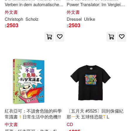
Verben in dem automatischen
Power Translator: Im Vergleich
Philippe(3)
Publications(3)
Übersetzungssystem
T
1
mit Langenscheidts
T
1
und
外文書
外文書
Silver Dolphin(1)
PONS Personal Translator
Christoph
Scholz
Dressel
Ulrike
Robert(3)
Roberts(3)
2503
2503
$
$
Specialty Pr Pub & Wholesalers(1)
Ron(3)
Rose(3)
Steinway(1)
Samuel Taylor 1772-1834(3)
Sterling Pub Co Inc(1)
Scott(3)
Staalesen(3)
TACET(1)
TOSHIBA EMI(1)
Stephen(3)
Steve(3)
Tate Pub & Enterprises Llc(1)
紅衣亞可：不讀會危險的科學
〔五月天 #5525〕回到侏儸紀
Steven(3)
Stop(3)
常識書
1
日常生活中的危機!!!
那
一
天 五球怪恐龍
T
L
Tilis Pub(1)
Tokyopop(1)
中文書
CD