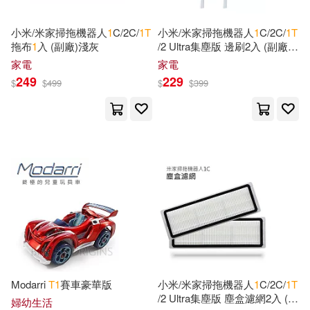
現在可購買商品(1903)
TMEplus(12)
金革(12)
小米/米家掃拖機器人
1
C/2C/
1
T
小米/米家掃拖機器人
1
C/2C/
1
T
Notebook(10)
Planner(10)
作者/演唱/譯/編/繪(8)
拖布
1
入 (副廠)淺灰
/2 Ultra集塵版 邊刷2入 (副廠)
Welcome Music(11)
白色
家電
家電
Sk Journal(10)
Coleridge(9)
249
229
價格
$
$
499
$
$
399
-
博樂伯樂(11)
範圍
Crafts(9)
Designs(9)
好有感覺音樂(10)
Jennifer(9)
火氣音樂(10)
ARC Music(9)
Not Available (NA)(9)
BBC(9)
Channel Classics(9)
Anonymous(8)
中國標準出版社(9)
Modarri
T
1
賽車豪華版
小米/米家掃拖機器人
1
C/2C/
1
T
Creative Dreams(8)
/2 Ultra集塵版 塵盒濾網2入 (副
婦幼生活
Deutsche Grammophon(8)