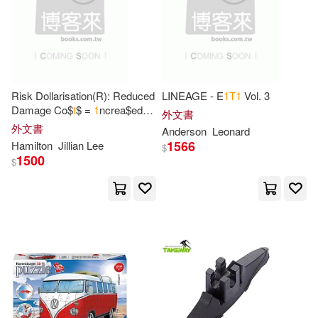
Grace(5)
Hills(5)
John Wiley & Sons Inc(3)
Huff(5)
Jones(5)
MUSIC BROKERS(3)
Risk Dollarisation(R): Reduced
LINEAGE - E
1
T
1
Vol. 3
Joseph(5)
Kanig(5)
Damage Co$
t
$ =
1
ncrea$ed
外文書
Opus3(3)
Prof
1
t
$
外文書
Anderson
Leonard
1566
Hamilton
Jillian Lee
$
Lawrence(5)
Marlene(5)
1500
$
Random House Inc(3)
Matthew(5)
Maximus(5)
Stockfisch 老虎魚(3)
Mikulaschek(5)
南京大學出版社(3)
Note Publishing(5)
台灣角川(3)
基石築夢工場(3)