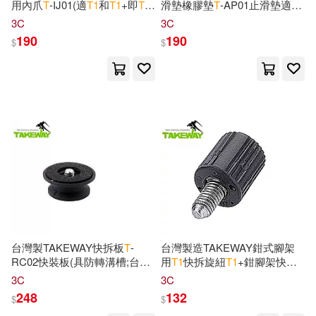
用內爪
T
-IJ
01(適
T
1
和
T
1
+即
T
1
滑墊橡膠墊
T
-AP
01止滑墊適
T
1
Parragon Inc(2)
PLUS鉗腳架;台灣公司貨)適圓
R
1
...
3C
3C
柱固定在圓形樹枝用
Andrew(4)
Andy(4)
190
190
$
$
Pub Group West(2)
Angela(4)
Art(4)
Replica Books(2)
Black(4)
Black River(4)
Rocky Nook(2)
Bonnie(4)
Browne(4)
Simon & Schuster(2)
Debbie Sue(4)
Taylor & Francis Asia Pacific(2)
台灣製TAKEWAY快拆板
T
-
台灣製造TAKEWAY鉗式腳架
Dennis Le Boeuf(4)
RC
02快裝板(具防轉溝槽;台灣
用
T
1
快拆旋紐
T
1
+鉗腳架快拆
Thomson Learning(2)
公司貨)適
T
2、
T
1
+、
T
1
、
T
-
旋鈕
T
-RK
01適
T
-B
01
T
-B
02
T
-
3C
3C
B
03、
T
-B
01、R2、R
1
-台灣公
B
03...(台灣公司貨)
Desaguliers(4)
Erick(4)
248
132
$
$
司貨
Urj Pr(2)
harmonia mundi(2)