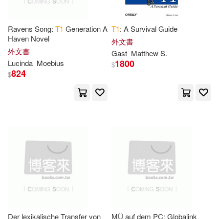
Peachpit Pr(1)
Msflsl(3)
Nasa(3)
Ravens Song:
T
1
Generation A
T
1
: A Survival Guide
Pearson College Div(1)
Haven Novel
外文書
Nathalie Lété(3)
外文書
Gast
Matthew S.
Philips(1)
Prentice Hall(1)
1800
Lucinda
Moebius
$
824
$
National Aeronautics and Space A
dm(3)
S.M. Entertainment(1)
Nekota(3)
Notizbucher(3)
S2S(1)
SOURCE MUSIC(1)
Osmmess(3)
Paletto(3)
Scholastic Library Pub(1)
Pb Funny(3)
School Specialty Pub(1)
Personalized Gifts(3)
Sea Bird Pub Inc(1)
Der lexikalische Transfer von
MÜ auf dem PC: Globalink