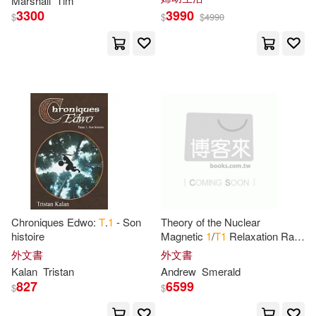
Marshall
Tim
Collins(3)
Conley(3)
3300
3990
$
$
$
4990
Chesky(1)
Cooper(3)
Cox House(3)
Chronicle Books Llc(1)
Creative Dog(3)
DEEP’S(3)
Clie Editorial(1)
Dadey(3)
Dan(3)
Client Distribution Services(1)
Davis(3)
Debbie(3)
Consortium Book Sales & Dist(1)
Dn7(3)
Drive Fast Don’t(3)
Chroniques Edwo:
T
.
1
- Son
Theory of the Nuclear
Cook Communications Ministries i
histoire
Magnetic
1
/
T
1
Relaxation Rate
ntl(1)
in Conventional and
外文書
外文書
Edition(3)
Unconventional Magnets
Kalan
Tristan
Andrew
Smerald
Disney Pr(1)
827
6599
$
$
Edugorilla Prep Experts(3)