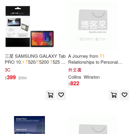
Hunter(3)
Inc. (COR)(3)
Independent Pub Group(1)
International Atomic Energy Agenc
y(3)
Iuniverse Inc(1)
Kscope(1)
Jacob(3)
Jan(3)
LOEN Entertainment(1)
三星 SAMSUNG GALAXY Tab
A Journey from
T
1
Jason(3)
Jessica(3)
PRO 10.
1
T
520/
T
5200
T
525 平
Relationships to Personal
板電腦專用保護貼
Freedom
Lightning Source Inc(1)
3C
外文書
399
Collins
Winston
$
$
550
Jill Conner/ Gillespie(3)
822
$
Listening Library(1)
John David(3)
Jojo’s(3)
MELODIYA(1)
Karin(3)
Kevin(3)
Mariner Books(1)