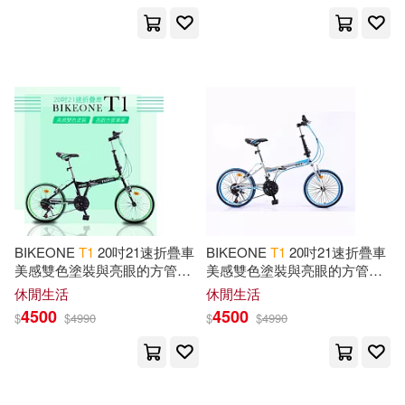
休閒生活(46)
婦幼生活(62)
Engy(97)
Olzo(73)
展開
餐廚生活(14)
鞋包配件(47)
Notebooks(48)
Planners(41)
出版社
(可複選)
寵物生活(5)
電子書(36)
Hobbies(34)
Books(33)
Ingram(2217)
Journals(33)
New Life(24)
SONY MUSIC(405)
BIKEONE
T
1
20吋21速折疊車
BIKEONE
T
1
20吋21速折疊車
Silva(23)
Lovers(21)
美感雙色塗裝與亮眼的方管車
美感雙色塗裝與亮眼的方管車
架設計剛性Q度顏值都剛好小
架設計剛性Q度顏值都剛好小
Universal(394)
展開
休閒生活
休閒生活
型佳作通勤工具 黑綠
型佳作通勤工具 銀色
4500
4500
$
$
4990
$
$
4990
Smitten(20)
XIM(20)
得利影視(390)
配送方式
(可複選)
Mrf(18)
Press(18)
warner music(145)