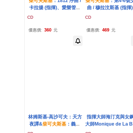
柴可夫斯基
：1812 序曲 /
柴可夫斯基
：第4-6號
卡拉揚 (指揮)、愛樂管弦
曲 / 穆拉汶斯基 (指揮)
樂團 (CD)(Tchaikovsky:
寧格勒愛樂(Tchaikovs
CD
CD
1812 Overture / Herbert
Symphonies Nos. 4, 
Von Karajan (Conducto
6 "Pathetique" / Evg
360
469
優惠價:
元
優惠價:
元
r), The Philharmonia Orc
Mravinsky & Lening
hestra (CD))
Philharmonic Orches
林姆斯基-高沙可夫：天方
指揮大師海汀克與女
夜譚&
柴可夫斯基
：義大
大師Monique de La B
利隨想曲、1812序曲 / 卡
hollerie聯演
柴可夫斯