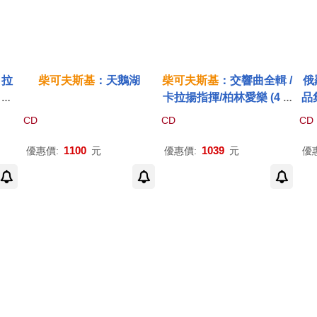
 拉
柴可夫斯基
：天鵝湖
柴可夫斯基
：交響曲全輯 /
俄
 歐
卡拉揚指揮/柏林愛樂 (4 C
品
)(T
D + Blu-ray Audio)(Tchai
祖
CD
CD
CD
cra
kovsky : Symphony No.
e /
1-6 / Herbert Von Karaja
1100
1039
優惠價:
元
優惠價:
元
優
ker
n, Berliner Philharmonik
])
er (4 CD+Blu-ray Audio))