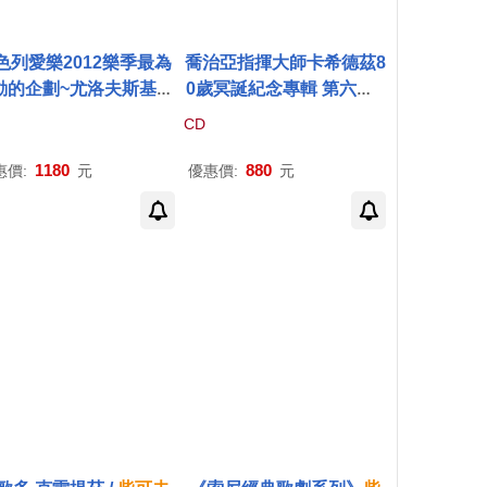
色列愛樂2012樂季最為
喬治亞指揮大師卡希德茲8
動的企劃~尤洛夫斯基指
0歲冥誕紀念專輯 第六輯~
柴可夫斯基
黑桃皇后 (3
柴可夫斯基
第一號鋼琴協
CD
)(Tchaikovsky: Pique
奏曲與胡桃鉗全曲/卡希德
me / Vladimir Jurows
茲 (2CD)(Kakhidze cond
1180
880
惠價:
元
優惠價:
元
ki (3CD))
ucts Tchaikovsky piano
concerto No.1 and The
Nutcracker / Djansug Ka
khidze and Nodar Gabu
nia (2CD))