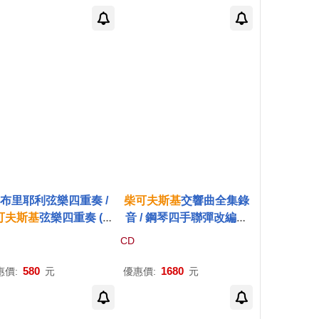
ky: Violin Concerto)
vsky violin concertos)
嘉布里耶利弦樂四重奏 /
柴可夫斯基
交響曲全集錄
可夫斯基
弦樂四重奏 (愛
音 / 鋼琴四手聯彈改編版
生唱片大獎得獎名盤)(T
(世界首度錄音)(Peter Tch
CD
aikovsky: String Quar
aikovsky: Complete Sy
s Nos. 1-3; Souvenir d
mphonies for piano 4 ha
580
1680
惠價:
元
優惠價:
元
lorence / Gabrieli Stri
nds (5CD))
ng Quartet (2CD))