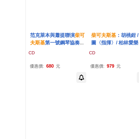
范克萊本與蕭提聯演
柴可
柴可夫斯基
：胡桃鉗 /
夫斯基
第一號鋼琴協奏曲
圖〈指揮〉/ 柏林愛樂
& 貝多芬第三號交響曲”英
洲進口盤 (2LP黑膠唱片
CD
CD
雄”與第五號交響曲”命運”
chaikovsky: The Nut
(2CD)((Spectrum Soun
cker / Sir Simon Rattl
680
979
優惠價:
元
優惠價:
元
d) Van Cliburn with Gero
Berliner Philharmoni
ge Solti / Tchaikovsky Pi
[2xVinyl LPs 180 gr.
ano Concerto No.1 (2C
D))