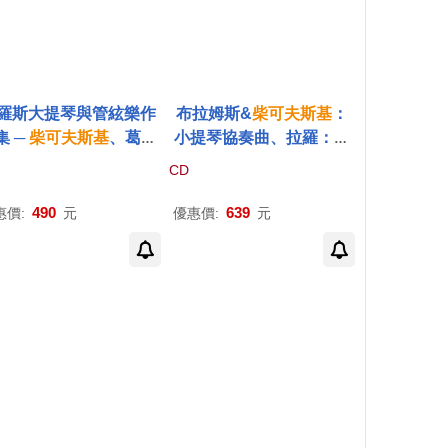
羅斯大提琴與管絃樂作
布拉姆斯&
柴可夫斯基
：
集 ─
柴可夫斯基
、葛拉
小提琴協奏曲、拉羅：西
諾夫、普羅高菲
夫
/傑米‧
班牙交響曲、布拉姆斯：
CD
華爾頓
法國號三重奏 / 謝霖【2C
D】(Brahms & Tchaikov
490
639
惠價:
元
優惠價:
元
sky : Violin Concertos, L
alo : Symphonie Espagn
ole, Brahms : Horn Trio /
Henryk Szeryng)