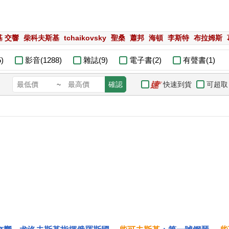
 交響
柴科夫斯基
tchaikovsky
聖桑
蕭邦
海頓
李斯特
布拉姆斯
)
影音(1288)
雜誌(9)
電子書(2)
有聲書(1)
快速到貨
可超取
~
確認