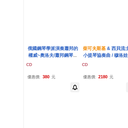
俄國鋼琴學派演奏蕭邦的
柴可夫斯基
& 西貝流
權威~奧洛夫/蕭邦鋼琴曲
小提琴協奏曲 / 穆洛娃
與
柴可夫斯基
第一號鋼琴
提琴)、小澤征爾(指揮
CD
CD
協奏曲(Nicolai Orloff – T
波士頓交響樂團 (180g 
he Decca Recordings)
P)(Tchaikovsky, Sibe
380
2180
優惠價:
元
優惠價:
元
s: Violin Concertos / 
oria Mullova (violin), 
i Ozawa (conductor),
ston Symphony Orch
ra (180g 2LP))