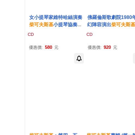
女小提琴家維特哈絲演奏
佛羅倫斯歌劇院1980
柴可夫斯基
小提琴協奏曲
幻陣容演出
柴可夫斯
與第三號弦樂四重奏(Antj
金.奧涅金 (2CD)(Galin
CD
CD
e Weithaas plays Tchaik
isnevskaja, Nicolai 
ovsky Violin Concerto &
a, Leo Nucci with Ro
580
920
優惠價:
元
優惠價:
元
String Quartet No. 3)
povich / Tchaikovsky
ugene Onegin)