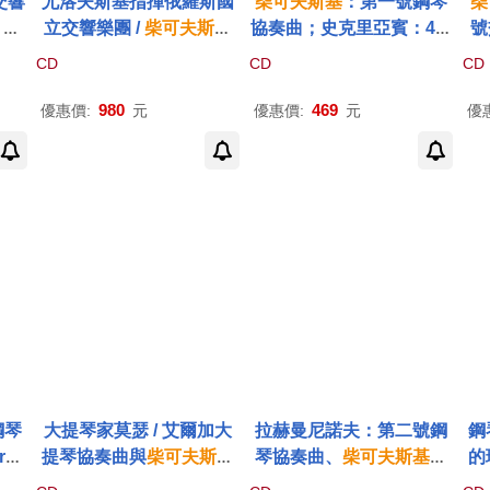
交響
尤洛夫斯基指揮俄羅斯國
柴可夫斯基
：第一號鋼琴
柴
 列
立交響樂團 /
柴可夫斯基
協奏曲；史克里亞賓：4首
號
ky:
天鵝湖全曲錄音(Vladimir
小品 / 紀新 (鋼琴) & 卡拉
汶
CD
CD
CD
5 &
Jurowski / Tchaikovsky:
揚 (指揮) 柏林愛樂管絃樂
樂 
eny
Swan Lake (2 SACD Hy
團(Tchaikovsky: Piano C
ko
980
469
優惠價:
元
優惠價:
元
優
rad
brid))
oncerto No.1; Scriabin:
4, 
tra)
4 Pieces / Berlin Philhar
vg
monic Orchestra, Evgen
uc
y Kissin (piano), Herbert
h
von Karajan)
鋼琴
大提琴家莫瑟 / 艾爾加大
拉赫曼尼諾夫：第二號鋼
鋼
ruc
提琴協奏曲與
柴可夫斯基
琴協奏曲、
柴可夫斯基
：
的
基
第
洛可可變奏曲(Johannes
第一號鋼琴協奏曲 / 李希
夫