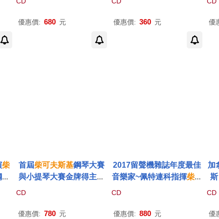
CD
CD
CD
首度
Moser / Elgar & Tchaiko
特 (鋼琴)、桑德林 (指
與
ris
vsky (SACD Hybrid))
揮)、穆拉汶斯基 (指揮)、
鳴曲
680
360
優惠價:
元
優惠價:
元
優
列寧格勒學院愛樂交響樂
Ext
團 (CD)(Rachmaninoff:
Concerto No.2 for Piano
and Orchestra & Tchaik
ovsky: Concerto No.1 fo
r Piano and Orchestra /
Sviatoslav Richter (Pian
o), Kurt Sanderling (Con
ductor), Evgeny Mravins
ky (Conductor), Leningr
ad Academic Philharmo
nic Symphony Orchestr
演
柴
首屆
柴可夫斯基
鋼琴大賽
2017留聲機雜誌年度最佳
加
a (CD))
鋼琴
與小提琴大賽金牌得主與
音樂家~佩特連科指揮
柴可
斯
升夢
銀牌得主比賽實況錄音(La
夫斯基
交響曲全集 第二輯
管
CD
CD
CD
限量
ureates of The First Tch
(Vasily Petrenko / Tchaik
(J
/ T
aikovsky Competition (2
ovsky complete Symph
r A
780
880
優惠價:
元
優惠價:
元
優