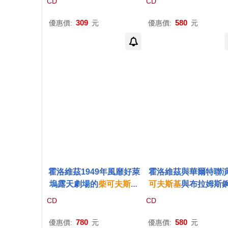
CD
CD
拉揚 & 柏林愛樂樂團(Rim
一號鋼琴協奏曲 世界
sky-Korsakov: Scheher
曝光(Haitink live in Pa
309
580
優惠價:
元
優惠價:
元
azade& Tchaikovsky: C
1961 & 1962)
apriccio italien)
霍洛維茲1949年風靡好萊
霍洛維茲與華爾特聯
塢露天劇場的
柴可夫斯基
可夫斯基
與布拉姆斯
第一號鋼琴協奏曲 (終極H
協奏曲 / 音質大幅提
CD
CD
QCD限量版)(Horowitz / 1
幻轉錄 (終極HQCD
949 & 1950 Hollywood B
版)(Horowitz & Walter 
780
580
優惠價:
元
優惠價:
元