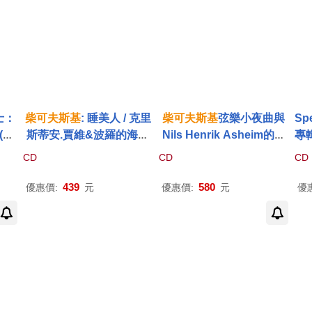
士：
柴可夫斯基
: 睡美人 / 克里
柴可夫斯基
弦樂小夜曲與
Sp
(小
斯蒂安.賈維&波羅的海愛
Nils Henrik Asheim的名
專輯
)、
樂管弦樂團(Tchaikovsky:
曲”歌中歌”(Asheim: Høg
京
CD
CD
CD
2L
The Sleeping Beauty - A
songen Tchaikovsky: S
夫
liu
Dramatic Symphony / Kr
erenade)
全曲
439
580
優惠價:
元
優惠價:
元
優
Vikt
istjan Järvi & Baltic Sea
un
Seij
Philharmonic)
NI
 Bo
est