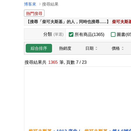
博客來
搜尋結果
熱門搜尋
【搜尋「柴可夫斯基」的人，同時也搜尋......】
柴可夫斯基
分類
所有商品(1365)
圖書(65
(單選)
日期
價格
綜合排序
熱銷度
搜尋結果共
1365
筆, 頁數
7
/ 23