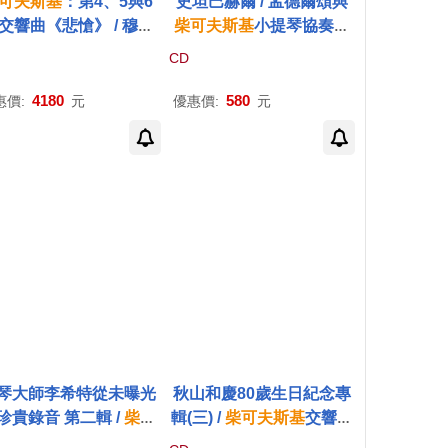
可夫斯基
：第4、5與6
史坦巴赫爾 / 孟德爾頌與
交響曲《悲愴》 / 穆拉
柴可夫斯基
小提琴協奏曲
斯基(指揮)、列寧格勒愛
(Arabella Steinbacher /
CD
(180g 黑膠 3LP)(Tchai
Mendelssohn & Tchaiko
vsky : Sinfonies Nos.
vsky: Violin Concertos)
4180
580
惠價:
元
優惠價:
元
5 & 6 “Pathétique” / E
eny Mravinsky (Cond
tor), Leningrader Phil
armonie (180g 3LP))
琴大師李希特從未曝光
秋山和慶80歲生日紀念專
珍貴錄音 第二輯 /
柴可
輯(三) /
柴可夫斯基
交響曲
斯基
第一號鋼琴協奏曲
與管弦作品輯 (4CD)(Tcha