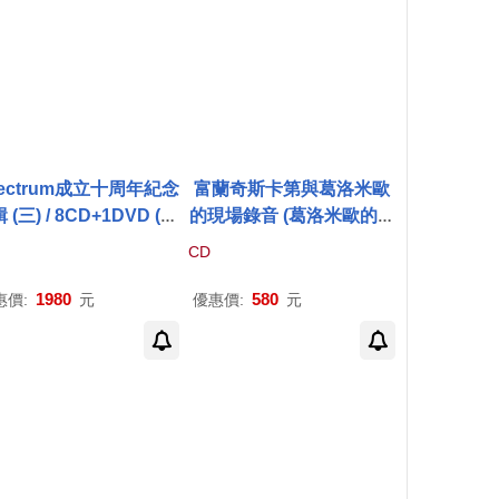
ectrum成立十周年紀念
富蘭奇斯卡第與葛洛米歐
 (三) / 8CD+1DVD (鄭
的現場錄音 (葛洛米歐的
柴
和演奏西貝流士與
柴可
可夫斯基
小提琴協奏曲首
CD
斯基
小提琴協奏曲珍貴
度CD發行)((Spectrum So
錄影)((Spectrum So
und) Zino Francescatti
1980
580
惠價:
元
優惠價:
元
d) Spectrum 10th AN
& Arthur Grumiaux Live
VERSARY (Vol.3) / 8C
Recordings in 1958 & 19
D+1DVD)
60)