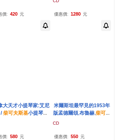
CD
莫札特第十五號鋼琴奏
ikovsky Symphony No.
(Sviatoslav Richter
4,5,6 : Kazuyoshi Akiya
420
1280
惠價:
元
優惠價:
元
reme Rarities Record
ma (4CD))
ings Vol.2)
拿大天才小提琴家:艾尼
米爾斯坦最罕見的1953年
 /
柴可夫斯基
小提琴與
版孟德爾頌,布魯赫,
柴可夫
弦樂團合奏曲全集錄音
斯基
小提琴協奏曲錄音(Na
CD
ames Ehnes & Vladimi
than Milstein / Mendelss
shkenazy / Tchaikovs
ohn, Bruch and Tchaiko
580
550
惠價:
元
優惠價:
元