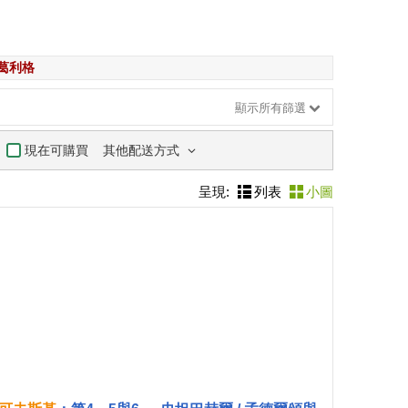
葛利格
顯示所有篩選
其他配送方式
現在可購買
呈現:
列表
小圖