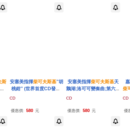
hms
CD))
ony Vol.2: No.3,4,6 (2C
HQC
D))
夫斯
安塞美指揮
柴可夫斯基
”胡
安塞美指揮
柴可夫斯基
天
CD
桃鉗” (世界首度CD發行)
鵝湖;洛可可變奏曲;第六號
柴
 Tc
(Ernest Ansermet / Tchai
交響曲”悲愴” (世界首度C
迪
CD
CD
CD
y N
kovsky: The Nutcracker
D發行)(Ernest Ansermet
ch
(2CD))
/ Tchaikovsky: Swan La
tet
580
580
優惠價:
元
優惠價:
元
優
ke; Rococo Variations;
e F
Symphony No. 6 ‘Pathét