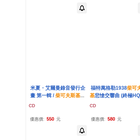
owl Live (2 UHQCD))
chaikovsky and Bra
Piano concerto (U
D))
米夏・艾爾曼錄音發行企
福特萬格勒1938
柴可
畫 第一輯 /
柴可夫斯基
與
基
悲愴交響曲 (終極HQ
韋尼奧夫斯基(Mischa El
限量版)(Furtwangler /
CD
CD
man Plays Tchaikovsky
haikovsky: Symphon
and Wieniawski)
o. 6 (UHQCD))
550
580
優惠價:
元
優惠價:
元