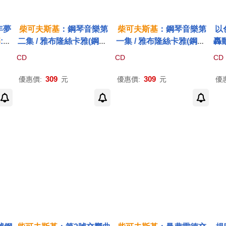
年夢
柴可夫斯基
：鋼琴音樂第
柴可夫斯基
：鋼琴音樂第
以
基
:尤
二集 / 雅布隆絲卡雅(鋼琴)
一集 / 雅布隆絲卡雅(鋼琴)
轟
a V
(Tchaikovsky: Piano Mu
(Tchaikovsky: Piano Mu
揮
CD
CD
CD
Gedd
sic, Vol. 2 / O. Yablonska
sic, Vol. 1 / O. Yablonska
CD
stro
ya)
ya)
Da
309
309
優惠價:
元
優惠價:
元
優
: E