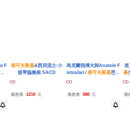
ique’ (2CD))
e F
柴可夫斯基
&西貝流士:小
烏克蘭指揮大師Anatole F
老
斯基
提琴協奏曲 SACD
istoulari /
柴可夫斯基
芭蕾
基
號交
音樂的指揮傳奇 (世界首度
D發
CD
CD
CD
(T
CD發行)(Tchaikovsky: S
y:
g B
erenade; Ballet Music /
6;
1216
580
優惠價:
元
優惠價:
元
優
 4 /
Anatole Fistoulari (2CD))
CD))