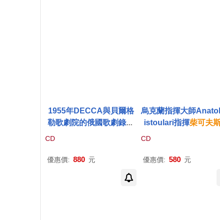
1955年DECCA與貝爾格
烏克蘭指揮大師Anatol
勒歌劇院的俄國歌劇錄音
istoulari指揮
柴可夫
計畫 /
柴可夫斯基
”黑桃皇
睡美人全曲錄音+第四
CD
CD
后” (世界首度CD發行)(Tc
響曲 (世界首度CD發行)
haikovsky: The Queen o
chaikovsky: Sleepin
880
580
優惠價:
元
優惠價:
元
f Spades / Kresimir Bara
eauty; Symphony No.
novic (3CD))
Anatole Fistoulari (2