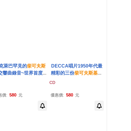
克萊巴罕見的
柴可夫斯
DECCA唱片1950年代最
交響曲錄音~世界首度C
精彩的三份
柴可夫斯基
錄
行 (2CD)(Tchaikovsk
音 (2CD)(Tchaikovsky: S
CD
 Symphonies Nos. 4 &
ymphonies Nos. 4 & 5 /
 Violin Concerto / Klei
Hans Schmidt-Issersted
580
580
惠價:
元
優惠價:
元
ber & Ricci)
t; Albert Wolff; Carl Sch
uricht)