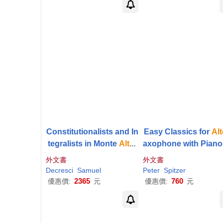
Constitutionalists and In
Easy Classics for
Alt
tegralists in Monte
Alto
,
axophone with Piano
Brazil - 1932-37
companiment with P
外文書
外文書
o Accompanimen
Decresci
Samuel
Peter
Spitzer
2365
760
優惠價:
元
優惠價:
元