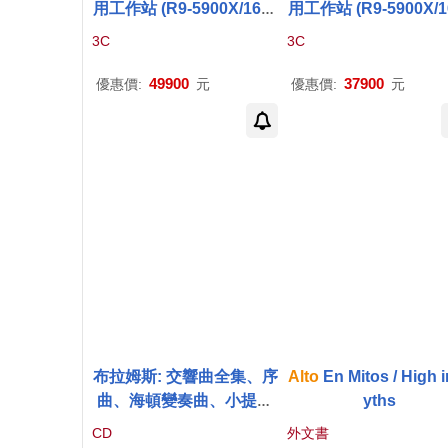
用工作站 (R9-5900X/16G/
用工作站 (R9-5900X/1
2TB+512G SSD/RTX306
1TB+512G SSD/P600
3C
3C
0-8G/W11P)
G/W11P)
49900
37900
優惠價:
元
優惠價:
元
布拉姆斯: 交響曲全集、序
Alto
En Mitos / High 
曲、海頓變奏曲、小提琴
yths
協奏曲等 / 巴倫波因〈鋼
CD
外文書