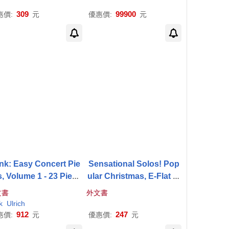
) / 馬蒂斯 (英國管) / 喬
0W/W11P)
萊塔 (指揮) / 國家管弦
309
99900
惠價:
元
優惠價:
元
院愛樂樂團(Copland,
eston, Kay & Piston:
ncertos & Orchestral
tes / Timothy McAllist
(
alto
saxophone) / An
na Mattix (cor)
nk: Easy Concert Pie
Sensational Solos! Pop
, Volume 1 - 23 Piece
ular Christmas, E-Flat
Al
from 5 Centuries
Alto
to
Saxophone
文書
外文書
xophone and Piano B
k
Ulrich
ok with Audio Online
912
247
惠價:
元
優惠價:
元