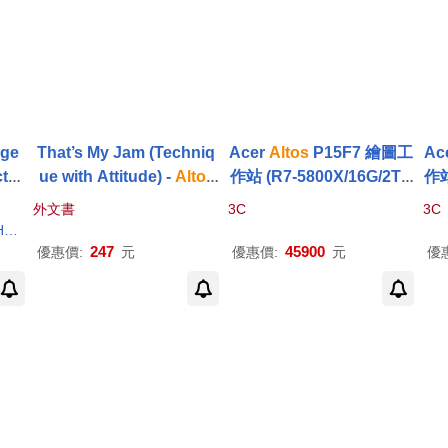
age
That’s My Jam (Techniq
Acer
Altos
P15F7 繪圖工
Ac
tio
ue with Attitude) -
Alto
/
作站 (R7-5800X/16G/2TB
作站
ma
Baritone Sax
+512SSD/RTX3050_8G/5
+2
外文書
3C
3C
00W/W11P)
r
247
45900
優惠價:
元
優惠價:
元
優