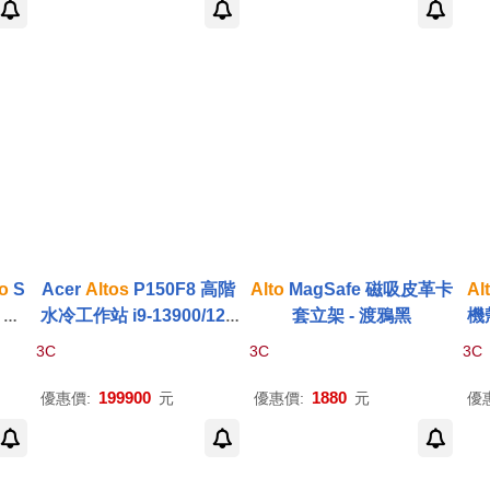
o
S
Acer
Altos
P150F8 高階
Alto
MagSafe 磁吸皮革卡
Al
 Ac
水冷工作站 i9-13900/128
套立架 - 渡鴉黑
機殼
ian
G/8TB HDD+2TB SSD/R
3C
3C
3C
t
TX A4500_20G/1200W/W
11P
199900
1880
優惠價:
元
優惠價:
元
優