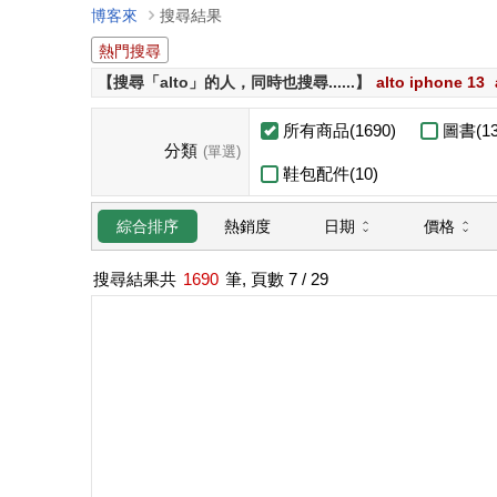
博客來
搜尋結果
熱門搜尋
【搜尋「alto」的人，同時也搜尋......】
alto iphone 13
所有商品(1690)
圖書(13
分類
(單選)
鞋包配件(10)
日期
價格
綜合排序
熱銷度
搜尋結果共
1690
筆, 頁數
7
/ 29