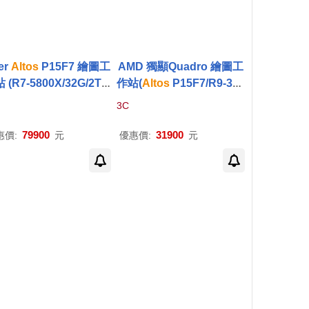
er
Altos
P15F7 繪圖工
AMD 獨顯Quadro 繪圖工
 (R7-5800X/32G/2TB
作站(
Altos
P15F7/R9-390
TSSD/RTX4070TI_12
0X/P600_2G/16G/512SS
3C
G/750W/W11P)
D+2TB HDD/W11P)
79900
31900
惠價:
元
優惠價:
元