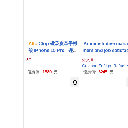
Alto
Clop 磁吸皮革手機
Administrative man
殼 iPhone 15 Pro - 礫石
ment and job satisfac
灰
n of the ODPE-
Alto
A
3C
外文書
zonas
Guzman Zuñiga
Rafael Hecto
1580
3245
優惠價:
元
優惠價:
元