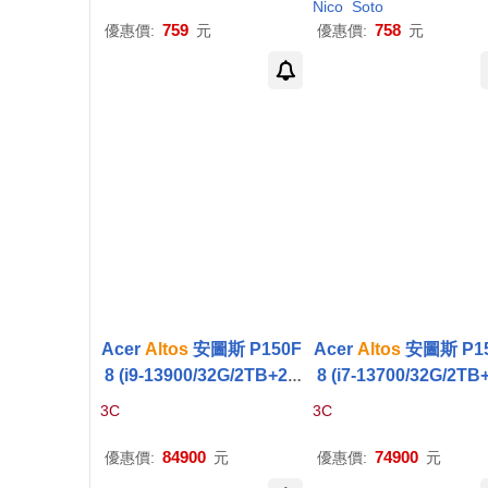
琴〉/ 坎波里〈小提琴〉/
Nico
Soto
納瓦拉〈大提琴〉/ 巴畢羅
759
758
優惠價:
元
優惠價:
元
里〈指揮〉等 (6CD)(Brah
ms: Complete Symphon
ies, Overtures, Haydn Va
riations, Violin Concert
o, Requiem,
Alto
Rhaps
ody (6CD_)
Acer
Altos
安圖斯 P150F
Acer
Altos
安圖斯 P1
8 (i9-13900/32G/2TB+2T
8 (i7-13700/32G/2TB
B SSD/Arc A770-16G/70
B SSD/Arc A770-16G
3C
3C
0W/W11P)
0W/W11P)
84900
74900
優惠價:
元
優惠價:
元