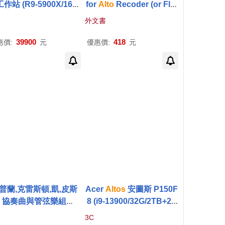
作站 (R9-5900X/16G/
for
Alto
Recoder (or Flut
B+512G SSD/T400-4
e or Oboe) and Piano Bo
外文書
G/W11P)
ok with Audio Online
39900
418
惠價:
元
優惠價:
元
普蘭,克雷斯頓,凱,皮斯
Acer
Altos
安圖斯 P150F
: 協奏曲與管弦樂組曲 /
8 (i9-13900/32G/2TB+2T
卡利斯特 (中音薩克斯
B SSD/RTX4070-12G/70
3C