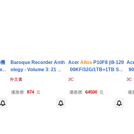
手機
Baroque Recorder Anth
Acer
Altos
P10F8 (i9-129
Ac
x -
ology - Volume 3: 21 Wo
00KF/32G/1TB+1TB SS
90
rks for
Alto
(Treble) Rec
D/RTX4060Ti-8G/W11P)
D/
外文書
3C
3C
order and Piano
874
64500
優惠價:
元
優惠價:
元
優