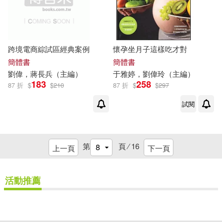
南京出版社(1)
南方出版社(1)
劉偉，張龍，高揚等(1)
古吳軒出版社(1)
台灣東方(1)
劉偉，徐暉(1)
跨境電商綜試區經典案例
懷孕坐月子這樣吃才對
吉林大學出版社(1)
簡體書
簡體書
劉偉
，蔣長兵（主編）
于雅婷，
劉偉
玲（主編）
劉偉，曹萍（主編）(1)
183
258
87 折
$
$
210
87 折
$
$
297
同心出版社(1)
試閱
劉偉，朱新顏，葛鳳麗(1)
同濟大學出版社(1)
劉偉，朱燕叢，呂雅茹（主編）(1)
第
頁 ⁄
16
上一頁
下一頁
商業周刊(1)
四塊玉(1)
劉偉，朱迪(1)
活動推薦
國家行政學院出版社(1)
劉偉，李子洋，馬志強(1)
國際文化出版公司(1)
重新設定
確認