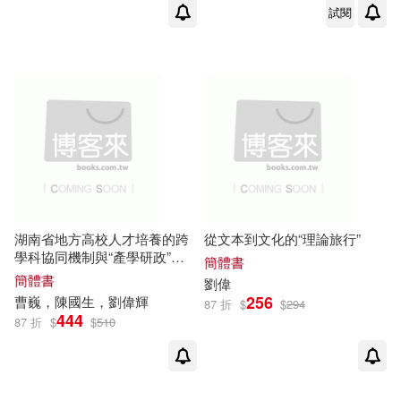
(1)
試閱
哈爾濱出版社(2)
劉偉林等（主編）(1)
四川人民出版社(2)
劉偉林（主編）(1)
四川科學技術出版社(2)
劉偉榮，時倩，楊蘊慧，張曉紅，
郭振中，勾鳳玲，祁明（主編）(1)
外語教學與研究出版社(2)
劉偉權，劉新業(1)
劉偉正(1)
湖南省地方高校人才培養的跨
從文本到文化的“理論旅行”
學科協同機制與“產學研政”協
大展(2)
天下文化(2)
簡體書
劉偉歧，強偉榮，王福謙（主編）
同模式研究
簡體書
(1)
劉偉
256
曹巍，陳國生，
劉偉
輝
87 折
$
$
294
學苑出版社(2)
444
87 折
$
$
510
劉偉毅 編著(1)
山東教育出版社(2)
劉偉毅，王建軍(1)