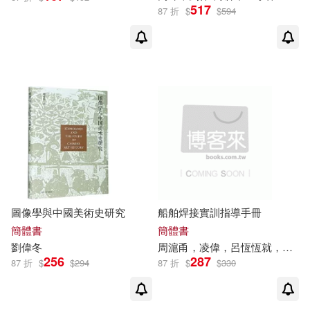
517
87 折
$
$
594
俞凱，劉偉，沈阿平，秦學成等(1)
北京聯合出版公司(3)
俞祿生(1)
倪明康(1)
南開大學出版社(3)
冰蘭(1)
吉林科學技術出版社(3)
劉一柱，劉偉霞，李傑，孫中坤，
國防大學出版社(3)
圓神(3)
楊艷濤，孫芹利，李斌華（主編）
(1)
大連理工大學出版社(3)
圖像學與中國美術史研究
船舶焊接實訓指導手冊
劉偉 主編(1)
簡體書
簡體書
天地圖書(3)
劉偉
冬
周滬甬，凌偉，呂恆恆就，
劉偉
劉偉 吳艷 編著(1)
256
287
87 折
$
$
294
87 折
$
$
330
天津科學技術出版社(3)
劉偉 夏武華(1)