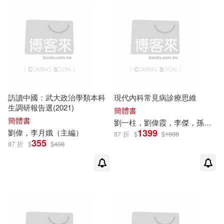
可超商取貨(917)
劉偉（編著）(4)
化學工業出版社(21)
可海外宅配(915)
李芸，胡婕，劉偉（主編）(4)
人民郵電出版社(20)
可港澳店取(911)
舒運國，張忠祥，劉偉才（主編）
(4)
中國人民大學出版社(19)
訪讀中國：武大政治學類本科
現代內科常見病診療思維
可新加坡店取(908)
生調研報告選(2021)
Toyz劉偉健(3)
刘伟(3)
簡體書
北京大學出版社(17)
簡體書
劉一柱，
劉偉
霞，李傑，孫中坤，楊艷濤，孫芹利，李斌華（主編）
可菲律賓店取(911)
1399
劉偉
，李月娥（主編）
87 折
$
$
1608
劉偉主編(3)
劉偉仁(3)
355
87 折
$
$
408
社會科學文獻出版社(17)
劉偉信，曾玖芝，李蓉（主編）(3)
上市日期
(可複選)
中國經濟出版社(14)
劉偉冬（主編）(3)
劉偉善(3)
一個月內上市新品(1)
南京大學出版社(14)