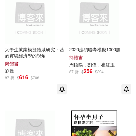
全華圖書(1)
劉偉，周冬芹(1)
兵器工業出版社(1)
劉偉，周勁松，吳八斤(1)
北京古籍出版社(1)
大學生就業模擬體系研究：基
2020法碩聯考模擬1000題
劉偉，寶月，周悟陽(1)
於實驗經濟學的視角
簡體書
北京大學醫學出版社(1)
簡體書
周悟陽，
劉偉
，崔紅玉
256
劉偉
87 折
$
$
294
劉偉，張小翠，朱思斯（主編）(1)
616
87 折
$
$
708
北京工藝美術出版社(1)
劉偉，張建軍（主編）(1)
北京教育出版社(1)
劉偉，張新予，楊迎新（主編）(1)
匯智出版(1)
千華駐科技(1)
劉偉，張曉艷，李建民（主編）(1)