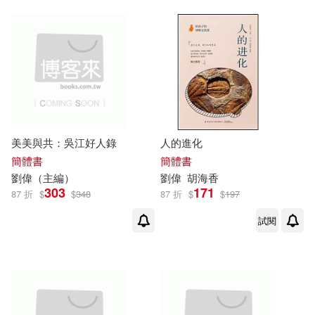
巴蜀書社(2)
劉偉毅，王景(1)
廣東科技出版社(2)
劉偉民，吳越(1)
延邊大學出版社(2)
劉偉民，李妹，王靜雅(1)
美美與共：吳江好人錄
人的進化
新世界出版社(2)
未來出版(2)
劉偉民，趙傑文(1)
劉偉江(1)
簡體書
簡體書
劉偉
（主編）
劉偉
胡海香
東北師範大學出版社(2)
303
171
87 折
$
$
348
87 折
$
$
197
劉偉江等(1)
劉偉波(1)
試閱
江蘇美術出版社(2)
劉偉波（主編）(1)
江西教育出版社(2)
劉偉波，焦爾桐，張增武，劉哲(1)