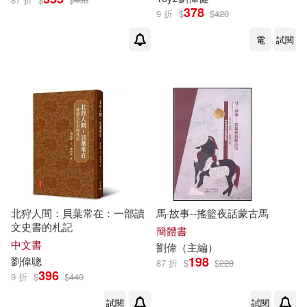
中國少年兒童出版社(1)
378
9 折
$
$
420
劉偉靜（主編）(1)
劉偉韜(1)
電
試閱
中國書店(1)
劉偉韜（主編）(1)
中國民主法制出版社(1)
劉偉韜，常西坤（主編）(1)
中國畫報出版社(1)
劉偉馨(1)
劉偉鵬(1)
中國社會出版社(1)
劉偉麗，劉宇佳，儲芳(1)
中國科學技術出版社(1)
北狩人間：貝葉常在：一部讀
馬·故事--搖籃夜話蒙古馬
文史書的札記
簡體書
劉偉麗，劉宇佳，楊瀅（主編）(1)
中文書
劉偉
（主編）
中國美術學院出版社(1)
198
劉偉
聰
87 折
$
$
228
396
劉偉麗，姚歆(1)
9 折
$
$
440
中國農業科學技術出版社(1)
試閱
試閱