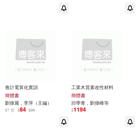
劉偉毅(12)
劉偉冬(11)
展開
劉偉民（主編）(6)
出版社
(可複選)
劉偉等（主編）(6)
劉偉成(5)
清華大學出版社(62)
劉偉著(5)
科學出版社(39)
會計電算化實訓
工業木質素改性材料
吳太昌 張卓元 吳敬璉 厲以寧 劉偉
簡體書
簡體書
主編(5)
電子工業出版社(32)
展開
劉偉
麗，李萍（主編）
邱學青，
劉偉
峰等
84
1194
87 折
$
$
96
$
劉偉 編著(4)
劉偉中(4)
高等教育出版社(30)
配送方式
(可複選)
劉偉東(4)
劉偉紅(4)
機械工業出版社(23)