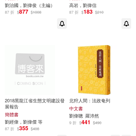
中華工商聯合出版社(2)
劉偉志，孫卓爾，吳荔荔（主編）
劉治國，
劉偉
俊（主編）
高岩，
劉偉
信
(1)
877
183
87 折
$
$
1008
87 折
$
$
210
中華書局(2)
九州出版社(2)
劉偉忠(1)
五南(2)
先覺(2)
劉偉忠，歐陽君君(1)
北京航空航天大學出版社(2)
劉偉慶(1)
劉偉成（主編）(1)
北京郵電大學出版社(2)
劉偉成，郝敏（主編）(1)
匯智出版社(2)
劉偉才(1)
劉偉明著(1)
2018黑龍江省生態文明建設發
北狩人間：法政奄列
展報告
中文書
千華數位文化(2)
簡體書
劉偉
聰
羅沛然
劉偉東（主編）(1)
441
劉
經
偉
，
劉偉
傑 等
9 折
$
$
490
355
87 折
$
$
408
吉林出版集團有限責任公司(2)
劉偉東，孫永亮，龔麗飛（主編）