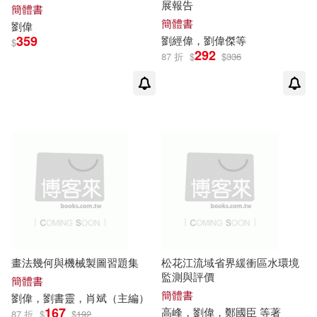
付華，王雨虹，劉偉玲(1)
展報告
中國石化出版社(3)
簡體書
簡體書
劉偉
359
劉
經
偉
，
劉偉
傑等
位玲霞，張磊，劉淑偉，顏瑞，李
$
中國科學技術大學出版社(3)
292
海霞，劉偉娟（主編）(1)
87 折
$
$
336
何佳倫(1)
中國言實出版社(3)
何勁鵬 楊偉群 劉偉 田美紅 張巍 編
中國輕工業出版社(3)
著(1)
何政廣(1)
何瑞修(1)
人民出版社(3)
作家出版社(3)
何生根 李紅梅 劉偉 盧少雲 編著(1)
冶金工業出版社(3)
畫法幾何與機械製圖習題集
松花江流域省界緩衝區水環境
何麗梅(1)
余佳純(1)
勞動部及職業安全衛生研究所(3)
監測與評價
簡體書
簡體書
劉偉
，劉書靈，肖斌（主編）
余剛，張宇生，劉偉，程飛，郭銳
北京理工大學出版社(3)
167
高峰，
劉偉
，鄭國臣 等著
(1)
87 折
$
$
192