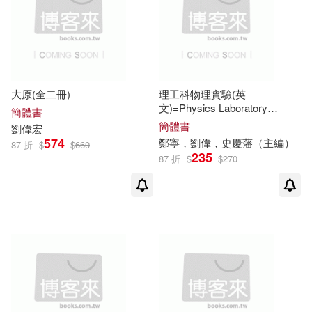
[法]托尼·阿納特勒拉 TonyAnatrella
中國紡織出版社(4)
(1)
[美]卡茨 等(1)
中國農業出版社(4)
大原(全二冊)
理工科物理實驗(英
文)=Physics Laboratory
簡體書
[美]哈里‧巴爾肯(1)
國防工業出版社(4)
Experiments for Scientisls and
簡體書
劉偉
宏
Engineers (First Edition)
574
鄭寧，
劉偉
，史慶藩（主編）
87 折
$
$
660
235
87 折
$
$
270
[美]威格斯(1)
旅遊教育出版社(4)
晨星(4)
[美]彼得‧F‧德魯克（Peter F.Drucke
東北財經大學出版社(4)
r）(1)
[美]斯蒂芬‧李柏 格倫‧斯特拉西(1)
河南科學技術出版社(4)
[美]羅杰‧穆爾豪斯（Roger Moorho
經濟管理出版社(4)
use）(1)