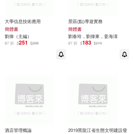
重慶大學電子音像出版社有限公司
[美]諾瓦爾‧霍金斯(1)
(4)
大學信息技術應用
景區(點)導遊實務
[美]馬克‧桑布恩（Mark Sanborn）
中國工人出版社(3)
簡體書
簡體書
(1)
劉偉
（主編）
劉春玲，
劉偉
東，姜海濤
[英]亞奇伯德‧亨利‧薩伊斯（Archiba
251
183
87 折
$
$
288
87 折
$
$
210
中國政法大學出版社(3)
ld Henry Sayce）(1)
[英]瑞克·比奇(1)
中國旅游出版社(3)
丁錫強 劉偉國(1)
中國林業出版社(3)
于海平，劉偉（主編）(1)
中國法制出版社(3)
亞當·庫哈爾斯基(1)
中國環境科學出版社(3)
酒店管理概論
2019黑龍江省生態文明建設發