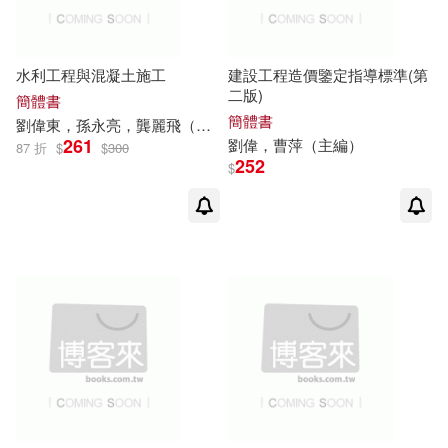
劉偉全(1)
劉偉冬等(1)
上海財經大學出版社(2)
劉偉冬等（編）(1)
劉偉勝(1)
水利工程與混凝土施工
建設工程造價鑒定指導標準(第
二版)
簡體書
上海遠東出版社(2)
簡體書
劉偉勝等主編(1)
劉偉厚(1)
劉偉
東，孫永亮，龔麗飛（主編）
261
劉偉
，曹萍（主編）
87 折
$
$
300
252
$
世界圖書出版公司北京公司(2)
劉偉哲，潘秀艷，何世勇（主編）
(1)
中信出版社(2)
劉偉善，孫秀清，林玉瓊等(1)
中南大學出版社(2)
劉偉國（主編）(1)
劉偉宏(1)
中原農民出版社(2)
劉偉峙(1)
劉偉師(1)
中國人事出版社(2)
劉偉康編著(1)
劉偉強(1)