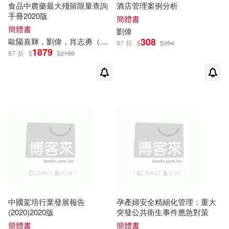
食品中農藥最大殘留限量查詢
酒店管理案例分析
中國國際廣播出版社(2)
手冊2020版
簡體書
劉偉強（主編）(1)
劉偉彥(1)
簡體書
劉偉
308
歐陽喜輝，
劉偉
，肖志勇（主編）
87 折
$
$
354
中國建材工業出版社(2)
1879
劉偉彥等（主編）(1)
87 折
$
$
2160
中國文史出版社(2)
劉偉志主編(1)
中國書籍出版社(2)
劉偉志，吳荔茘（主編）(1)
中國民族攝影藝術出版社(2)
劉偉志，吳荔荔，嚴雯婕(1)
中國華僑出版社(2)
劉偉志，吳荔荔，孫露娜（編）(1)
中國青年出版社(2)
中國駕培行業發展報告
孕產婦安全精細化管理：重大
劉偉志，嚴雯婕，尚志蕾（主編）
(2020)2020版
突發公共衛生事件應急對策
(1)
簡體書
簡體書