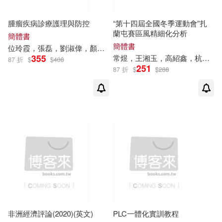
-
經濟科學出版社(8)
範圍
腫瘤疾病診療護理與防控
“第十四屆全國冬季運動會”扎
劉偉偉(2)
劉偉傑(2)
蘭屯賽區風精細化分析
簡體書
上海科學普及出版社(7)
簡體書
位玲霞，張磊，劉淑
偉
，顏瑞，李海霞，
劉偉
娟（主編）
劉偉光(2)
劉偉唐(2)
355
常煜，王湘玉，高紹鑫，杭月荷，劉思彤，白子恆，
87 折
$
$
408
光明日報出版社(7)
251
87 折
$
$
288
劉偉平(2)
劉偉康(2)
中國海洋大學出版社(6)
劉偉志(2)
劉偉慶（主編）(2)
中國社會科學出版社(6)
劉偉成，楊萍（主編）(2)
中國電力出版社(6)
劉偉斌(2)
劉偉明(2)
人民衛生出版社(6)
劉偉林(2)
劉偉榮(2)
非洲經濟評論(2020)(英文)
PLC一體化實訓教程
商務印書館(6)