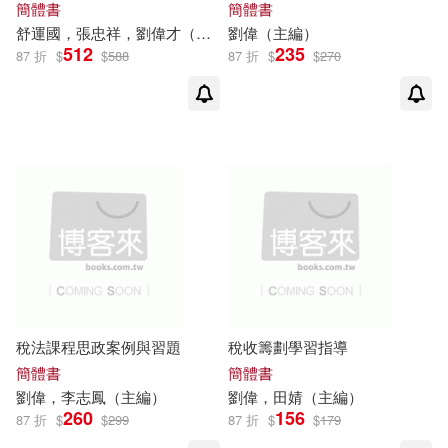
簡體書
簡體書
劉偉祥(2)
劉偉苓(2)
舒運國，張忠祥，
劉偉
才（主編）
劉偉
（主編）
512
235
四川大學出版社(6)
87 折
$
$
588
87 折
$
$
270
劉偉華(2)
劉偉華（主編）(2)
武漢大學出版社(6)
劉偉軍(2)
劉偉麗(2)
法律出版社(6)
劉偉，符超（主編）(2)
華中科技大學出版社(6)
劉偉，閆永飛(2)
劉光遠(2)
黑龍江科學技術出版社(6)
劉大偉(2)
劉玉璉(2)
稅法課程思政案例與習題
稅收籌劃學習指導
上海三聯書店(5)
簡體書
簡體書
劉偉
，李志鳳（主編）
劉偉
，田婧（主編）
劉穎(2)
劉經偉，劉偉傑等(2)
260
156
中國礦業大學出版社(5)
87 折
$
$
299
87 折
$
$
179