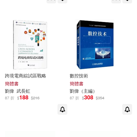
劉偉麗，李苒，張澤藝（主編）(1)
中國醫藥科技出版社(1)
劉偉麗，李萍（主編）(1)
中央廣播電視大學出版社(1)
劉偉麗，樊雙義，周染雲（主編）
(1)
中央編譯出版社(1)
劉偉龍(1)
中華書局(香港)(1)
中藝(1)
跨境電商綜試區戰略
數控技術
劉偉（執行主編）(1)
簡體書
簡體書
中醫古籍出版社(1)
劉偉
武長虹
劉偉
（主編）
188
308
劉偉（編）(1)
87 折
$
$
216
87 折
$
$
354
人民體育出版社(1)
劉偉，劉國真(1)
內蒙古人民出版社(1)
劉偉，劉書靈，肖斌（主編）(1)