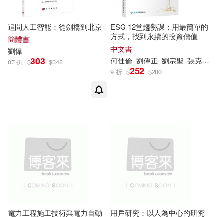
譯林出版社(2)
遠流(2)
追問人工智能：從劍橋到北京
ESG 12堂趨勢課：用最簡單的
劉偉華，劉希龍（主編）(1)
方式，找到永續的投資價值
簡體書
中文書
遼寧美術出版社(2)
劉偉
劉偉華，李波(1)
303
何佳倫
劉偉
正
劉宗聖
張克豪
87 折
$
$
348
252
9 折
$
$
280
音樂之橋(2)
三聯書店(1)
劉偉華，龍尚松(1)
劉偉見(1)
上海外語教育出版社(1)
劉偉誠(1)
劉偉豪（主編）(1)
上海文化出版社(1)
劉偉豪，劉偉傑，馬利霞(1)
上海書店出版社(1)
劉偉豪，劉遂俊，劉偉傑，馬利霞
(1)
上海科學技術文獻出版社(1)
劉偉超(1)
劉偉軍（主編）(1)
電力工程施工技術與電力自動
用戶研究：以人為中心的研究