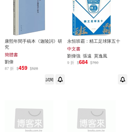
遼寧科學技術出版社(3)
劉偉仁等13人(1)
劉偉俊(1)
鄭州大學出版社(3)
劉偉俊，馮立華，于桂海，程濤(1)
電子科技大學出版社(3)
康熙年間手稿本《迦陵詞》研
永恒班霸：精工足球隊五十
劉偉倫(1)
劉偉偉（編）(1)
究
中文書
簡體書
劉偉
強
張遠
莫逸風
高立圖書(3)
劉偉偉，王革，江濤（主編）(1)
684
劉偉
9 折
$
$
760
459
87 折
$
$
528
SONY MUSIC(2)
三聯(2)
劉偉偉，賀天平(1)
試閱
上海人民出版社(2)
劉偉偉，邢爽，畢智麗（主編）(1)
上海社會科學院出版社(2)
劉偉儉(1)
劉偉光（主編）(1)
上海譯文出版社(2)