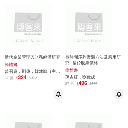
知識產權出版社(5)
（愛爾蘭）露西·考德威爾(2)
石油工業出版社(5)
（美）諾瓦爾．霍金斯(2)
萬里機構(5)
(加)劉偉(1)
西南財經大學出版社(5)
當代企業管理與財務經濟研究
長時間序列聚類方法及應用研
究--基於股票價格
(土)MEHMET TURGUT，（摩洛
簡體書
哥）AIL AKHADDAR，（土)WALT
簡體書
曾召慶，
劉偉
，韓建鵬（主編）
上海科學技術出版社(4)
ER A.HALL等(1)
324
孫吉紅，
劉偉
成
87 折
$
$
372
496
87 折
$
$
570
(德) 雅可比(1)
(美)劉偉峰(1)
中國三峽出版社(4)
Berkowitz(1)
中國市場出版社(4)
WILLEM OMBELET(1)
中國物資出版社(4)