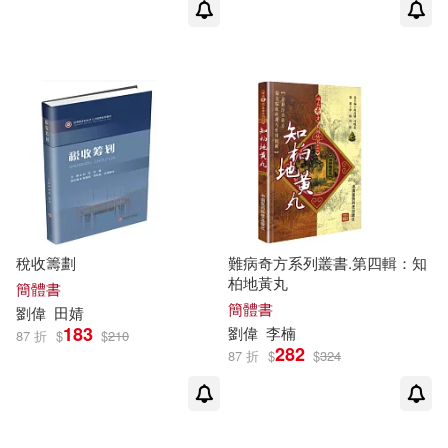
十四夜(2)
中國鐵道出版社(5)
朱丹，朱宏峰，劉偉(2)
人民交通出版社(5)
李純青，劉偉（主編）(2)
印刷工業出版社(5)
楊孟瑜(2)
哈爾濱工業大學出版社(5)
薛大龍，劉偉（主編）(2)
稅收籌劃
難病奇方系列叢書.第四輯：知
山東人民出版社(5)
柏地黃丸
簡體書
簡體書
劉偉
田婧
鄭惠美(2)
閆永飛，劉偉(2)
183
劉偉
李楠
87 折
$
$
210
東南大學出版社(5)
282
87 折
$
$
324
（印）拉賓德拉納特·泰戈爾(2)
煤炭工業出版社(5)
（德）雅可比(2)