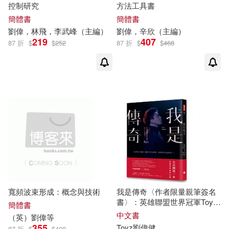
控制研究
方法工具書
上海科技教育出版社(1)
簡體書
簡體書
劉偉軍（編）(1)
劉偉
，林飛，李武峰（主編）
劉偉
，辛欣（主編）
219
407
中國人民公安大學出版社(1)
87 折
$
$
252
87 折
$
$
468
劉偉軍，張凱，王慧儒等(1)
中國勞動社會保障出版社(1)
劉偉軍，焦安源等(1)
中國商務出版社(1)
劉偉道，孫永顯（主編）(1)
中國商業出版社(1)
劉偉銘，彭燕華，畢士龍(1)
中國宇航出版社(1)
劉偉隆，林淳杰(1)
劉偉雄(1)
寬頻波束形成：概念與技術
我是傳奇〈作者限量親筆簽名
中國對外翻譯出版公司(1)
劉偉霞，孫曉梅，賈安海，畢景
書〉：英雄聯盟世界冠軍Toyz
簡體書
平，陸長亮，胡玉彬，侯光友（主
的人生實況
中文書
（英）
劉偉
等
編）(1)
355
Toyz
劉偉
健
87 折
$
$
408