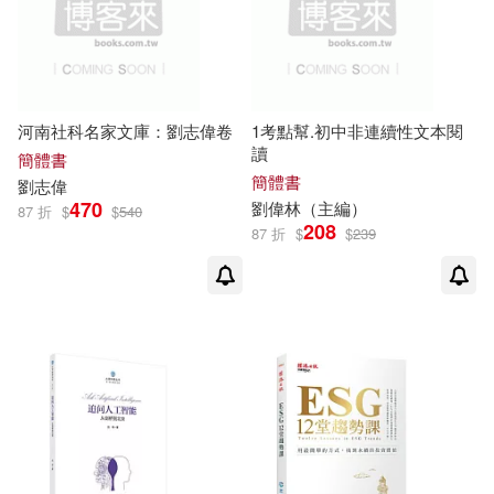
浙江文藝出版社(2)
海鴿(2)
劉偉潮(1)
劉偉澍(1)
湖北人民出版社(2)
劉偉燕(1)
劉偉玲(1)
河南社科名家文庫：劉志偉卷
1考點幫.初中非連續性文本閱
現代出版社(2)
紅旗出版社(2)
讀
劉偉玲，于雅婷（主編）(1)
簡體書
簡體書
劉志偉
紫禁城出版社(2)
470
劉偉
林（主編）
87 折
$
$
540
劉偉琦(1)
劉偉生（主編）(1)
208
87 折
$
$
239
華中師範大學出版社(2)
劉偉等編(1)
劉偉等編著(1)
藝術家(2)
劉偉紅，張敏(1)
劉偉舟(1)
西北工業大學出版社(2)
劉偉航(1)
劉偉航 述評(1)
西南交通大學出版社(2)
劉偉茗(1)
劉偉華，劉希龍(1)