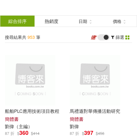
搜
尋
分類
綜合排序
熱銷度
日期
價格
(單選)
結
搜尋結果共
953
筆
篩選
圖書(912)
所有商品(953)
果
影音(5)
電子書(36)
篩
選
展開
作者
(可複選)
船舶PLC應用技術項目教程
馬禮遜對華傳播活動研究
劉偉(209)
劉偉（主編）(67)
簡體書
簡體書
劉偉
（主編）
劉偉
360
397
87 折
$
$
414
87 折
$
$
456
劉偉民(23)
劉偉等(18)