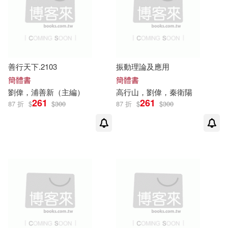
劉偉峰(3)
劉偉平（主編）(3)
廣東經濟出版社(12)
電子書
(可複選)
劉偉生(3)
劉偉編著(3)
北京師範大學出版社(11)
適合手機平板閱讀(29)
善行天下.2103
振動理論及應用
劉偉聰(3)
上海交通大學出版社(10)
簡體書
簡體書
適合平板閱讀(7)
劉偉
，浦善新（主編）
高行山，
劉偉
，秦衛陽
劉偉，王鵬，周航，陽惠嬌(3)
261
261
87 折
$
$
300
87 折
$
$
300
中國中醫藥出版社(8)
劉偉，譚文輝(3)
崔瑜昕(3)
其他
(可複選)
中國建築工業出版社(8)
林安(3)
現在可購買商品(87)
中國水利水電出版社(8)
于雅婷，劉偉玲（主編）(2)
作者/演唱/譯/編/繪(922)
外文出版社(8)
研究出版社(8)
何清超(2)
傅沛仁(2)
價格