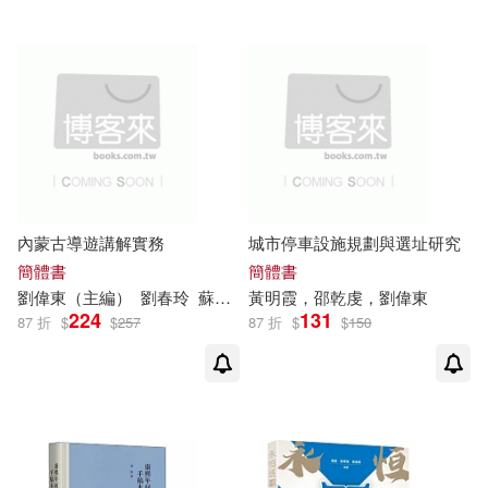
安徽大學出版社(3)
劉偉 王雅楠 主編(1)
山東大學出版社(3)
劉偉 等(1)
政大出版社(3)
時報出版(3)
劉偉 等（主編）(1)
江蘇鳳凰科學技術出版社(3)
內蒙古導遊講解實務
城市停車設施規劃與選址研究
劉偉 ，高岩 主編(1)
簡體書
簡體書
浙江大學出版社(3)
劉偉
東（主編）
劉春玲
蘇鵬飛
黃明霞，邵乾虔，
劉偉
東
劉偉(主編)(1)
224
131
87 折
$
$
257
87 折
$
$
150
蘭州大學出版社(3)
劉偉、李剛、白瑋煒(1)
西安電子科技大學出版社(3)
劉偉、袁靜偉(1)