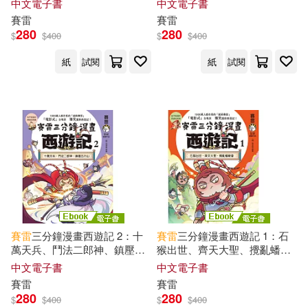
中文電子書
中文電子書
賽雷
賽雷
280
280
$
$
400
$
$
400
紙
試閱
紙
試閱
賽雷
三分鐘漫畫西遊記 2：十
賽雷
三分鐘漫畫西遊記 1：石
萬天兵、鬥法二郎神、鎮壓五
猴出世、齊天大聖、攪亂蟠桃
行山 (電子書)
會 (電子書)
中文電子書
中文電子書
賽雷
賽雷
280
280
$
$
400
$
$
400