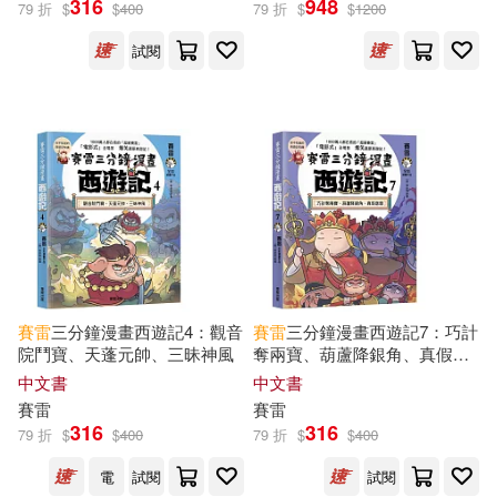
316
948
79 折
$
$
400
79 折
$
$
1200
試閱
廣州奇妙文化活動策划有限公司(6)
展開
田思源(5)
侯賽雷(4)
出版社
(可複選)
棠莞庭(4)
上海淘米網(3)
湖南文藝出版社(29)
穆臣剛(3)
時報出版(26)
東雨文化(21)
（明）吳承恩，賽雷(3)
賽雷
三分鐘漫畫西遊記4：觀音
賽雷
三分鐘漫畫西遊記7：巧計
院鬥寶、天蓬元帥、三昧神風
奪兩寶、葫蘆降銀角、真假唐
台灣東販(19)
幼福(17)
展開
僧
中文書
中文書
Charles and Mary Lamb(2)
賽雷
賽雷
江蘇美術出版社(14)
316
316
79 折
$
$
400
79 折
$
$
400
配送方式
(可複選)
上海淘米網絡科技有限公司著(2)
電
試閱
試閱
南京大學出版社(8)