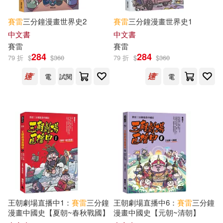
賽雷
三分鐘漫畫世界史2
賽雷
三分鐘漫畫世界史1
中文書
中文書
賽雷
賽雷
284
284
79 折
$
$
360
79 折
$
$
360
電
試閱
電
王朝劇場直播中1：
賽雷
三分鐘
王朝劇場直播中6：
賽雷
三分鐘
漫畫中國史【夏朝~春秋戰國】
漫畫中國史【元朝~清朝】