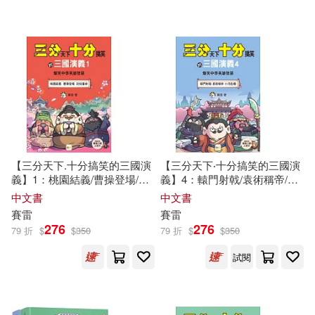
【三分天下.十分搞笑的三國演
【三分天下‧十分搞笑的三國演
義】1：桃園結義/曹操登場/討
義】4：轅門射戟/袁術稱帝/小
伐董卓──爆笑中學英雄智慧
沛危機──爆笑中學英雄智慧
中文書
中文書
﹝中高年級歷史圖文讀本﹞
﹝中高年級歷史圖文讀本﹞
賽雷
賽雷
276
276
79 折
$
$
350
79 折
$
$
350
試閱