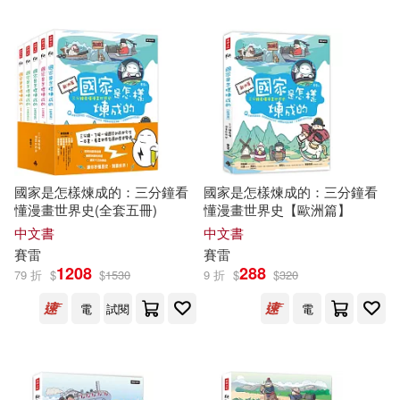
國家是怎樣煉成的：三分鐘看
國家是怎樣煉成的：三分鐘看
懂漫畫世界史(全套五冊)
懂漫畫世界史【歐洲篇】
中文書
中文書
賽雷
賽雷
1208
288
79 折
$
$
1530
9 折
$
$
320
電
試閱
電