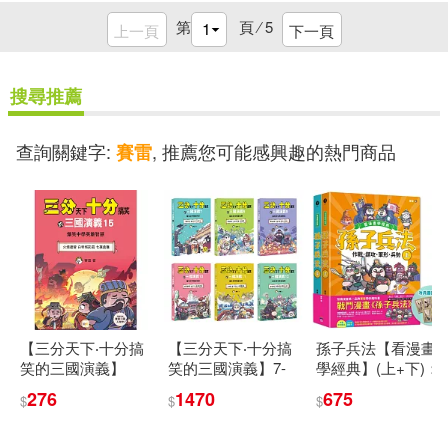
第
頁 ⁄
5
上一頁
下一頁
搜尋推薦
查詢關鍵字:
, 推薦您可能感興趣的熱門商品
賽雷
【三分天下‧十分搞
【三分天下‧十分搞
孫子兵法【看漫畫
笑的三國演義】
笑的三國演義】7-
學經典】(上+下)：
15：火燒連營/白帝
12套書──爆笑中學
套書加贈限量「冷
276
1470
675
$
$
$
城託孤/七擒孟獲──
英雄智慧﹝中高年
兵器圖鑑閃卡」
爆笑中學英雄智慧
級歷史圖文讀本﹞
﹝中高年級歷史圖
(附贈-三國戰鬥人物