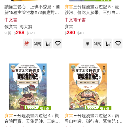
讀懂主管心，上班不委屈：圖
賽雷
三分鐘漫畫西遊記 5：流
解18種主管性格X72個應對之
沙河、偷吃人參果、三打白骨
策，讓你快速升遷加薪、上班
精 (電子書)
中文書
中文電子書
開心
侯
賽雷
海大獅
賽雷
288
280
9 折
$
$
320
$
$
400
試閱
紙
試閱
賽雷
三分鐘漫畫西遊記 4：觀
賽雷
三分鐘漫畫西遊記 3：兩
音院鬥寶、天蓬元帥、三昧神
界山神猴、孫行者、緊箍咒 (電
風 (電子書)
子書)