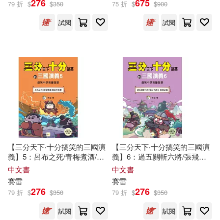
276
675
79 折
$
$
350
75 折
$
$
900
江蘇少年兒童出版社(1)
試閱
試閱
湖南科學技術出版社(1)
百家出版社(1)
禾流文創(1)
開企(1)
【三分天下‧十分搞笑的三國演
【三分天下‧十分搞笑的三國演
義】5：呂布之死/青梅煮酒/降
義】6：過五關斬六將/張飛不
漢不降曹──爆笑中學英雄智慧
認兄/官渡之戰──爆笑中學英
中文書
中文書
﹝中高年級歷史圖文讀本﹞
雄智慧﹝中高年級歷史圖文讀
賽雷
賽雷
本﹞
276
276
79 折
$
$
350
79 折
$
$
350
試閱
試閱