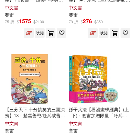
（英）瑪麗·蘭姆(1)
智慧﹝中高年級歷史圖文讀
操之死──爆笑中學英雄智慧
中文書
中文書
北京聯合出版公司(1)
本﹞(附贈-三國戰鬥人物卡)
﹝中高年級歷史圖文讀本﹞(附
賽雷
賽雷
贈- 三國戰鬥人物卡)
1575
276
（英）約翰·科根(1)
75 折
$
$
2100
79 折
$
$
350
博樂伯樂(1)
台聖(1)
試閱
試閱
（英）約翰·科根，（英）基思·賽雷
特，（英）A.M.維安(1)
天津人民出版社(1)
太古國際(1)
安徽美術出版社(1)
彗智(1)
新北市政府文化局(1)
【三分天下‧十分搞笑的三國演
孫子兵法【看漫畫學經典】(上
義】13：趙雲善戰/疑兵破曹操/
+下)：套書加贈限量「冷兵器
東方出版中心(1)
根華(1)
關羽取襄陽──爆笑中學英雄智
圖鑑閃卡」
中文書
中文書
慧﹝中高年級歷史圖文讀本﹞
賽雷
賽雷
(附贈- 三國戰鬥人物卡)