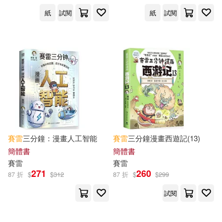
紙
試閱
紙
試閱
賽雷
三分鐘：漫畫人工智能
賽雷
三分鐘漫畫西遊記(13)
簡體書
簡體書
賽雷
賽雷
271
260
87 折
$
$
312
87 折
$
$
299
試閱