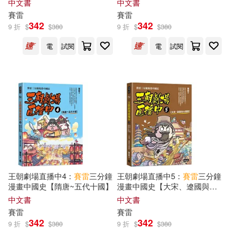
中文書
中文書
賽雷
賽雷
342
342
9 折
$
$
380
9 折
$
$
380
電
試閱
電
試閱
王朝劇場直播中4：
賽雷
三分鐘
王朝劇場直播中5：
賽雷
三分鐘
漫畫中國史【隋唐~五代十國】
漫畫中國史【大宋、遼國與大
理國】
中文書
中文書
賽雷
賽雷
342
342
9 折
$
$
380
9 折
$
$
380