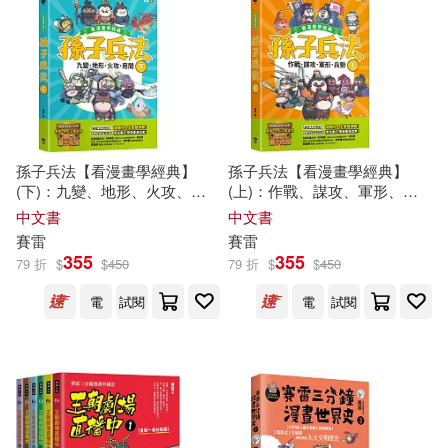
孫子兵法【看漫畫學經典】
孫子兵法【看漫畫學經典】
(下)：九變、地形、火攻、用
(上)：作戰、謀攻、軍形、兵
間
勢
中文書
中文書
賽雷
賽雷
355
355
79 折
$
$
450
79 折
$
$
450
電
試閱
電
試閱