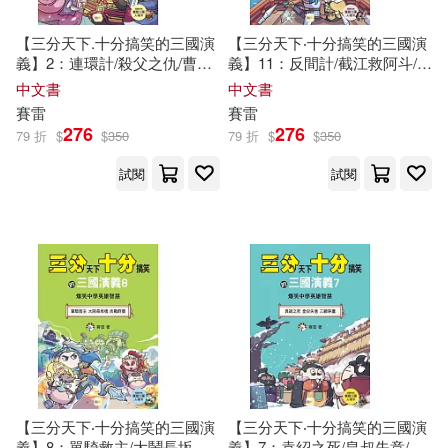
【三分天下.十分搞笑的三國演
【三分天下‧十分搞笑的三國演
義】2：連環計/殺父之仇/曹操
義】11：反間計/截江救阿斗/孫
戰呂布──爆笑中學英雄智慧
權戰曹操──爆笑中學英雄智慧
中文書
中文書
﹝中高年級歷史圖文讀本﹞
﹝中高年級歷史圖文讀本﹞(附
賽雷
賽雷
贈- 三國戰鬥人物卡)
276
276
79 折
$
$
350
79 折
$
$
350
試閱
試閱
【三分天下‧十分搞笑的三國演
【三分天下‧十分搞笑的三國演
義】8：單騎救主/大鬧長坂橋/
義】7：袁紹之死/皇叔失意/三