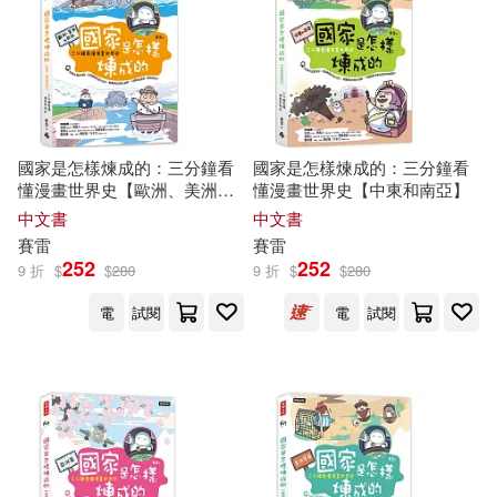
國家是怎樣煉成的：三分鐘看
國家是怎樣煉成的：三分鐘看
懂漫畫世界史【歐洲、美洲和
懂漫畫世界史【中東和南亞】
非洲】
中文書
中文書
賽雷
賽雷
252
252
9 折
$
$
280
9 折
$
$
280
電
試閱
電
試閱