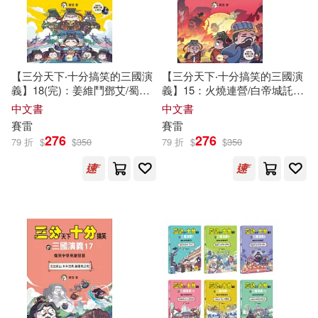
-
クラックス(2)
境好出版(2)
範圍
江蘇少年兒童出版社(1)
寂天(2)
【三分天下‧十分搞笑的三國演
【三分天下‧十分搞笑的三國演
淘米網絡科技有限公司(1)
義】18(完)：姜維鬥鄧艾/蜀國
義】15：火燒連營/白帝城託孤/
湖北少年兒童出版社(2)
滅亡/三家歸晉──爆笑中學英
七擒孟獲──爆笑中學英雄智慧
中文書
中文書
雄智慧﹝中高年級歷史圖文讀
﹝中高年級歷史圖文讀本﹞(附
淺瓔(1)
王樹華（主編）(1)
賽雷
賽雷
本﹞
贈- 三國戰鬥人物卡)
276
276
萬卷出版公司(2)
79 折
$
$
350
79 折
$
$
350
美國迪士尼公司(1)
鄧婷婷(1)
譯林出版社(2)
Aparte(1)
馬丁.史考特(1)
Evidence(1)
黒星紅白/插畫(1)
Fryderyk Chopin Institute(1)
（意）西爾維婭·賽雷莉(1)
FuRyu(1)
LSO(1)