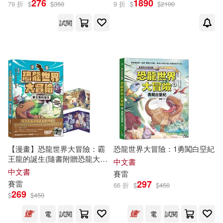
276
1890
79 折
$
$
350
9 折
$
$
2100
試閱
【漫畫】恐龍世界大冒險：霸
恐龍世界大冒險：1勇闖白堊紀
王龍的誕生(隨書附贈恐龍大逃
中文書
殺雙面海報)
中文書
賽雷
297
賽雷
66 折
$
$
450
269
$
$
450
電
試閱
電
試閱