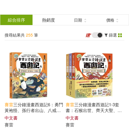
搜
尋
分類
綜合排序
熱銷度
日期
價格
(單選)
結
搜尋結果共
255
筆
篩選
圖書(183)
所有商品(255)
果
影音(32)
雜誌(3)
篩
選
家居生活(1)
3C(1)
展開
作者
(可複選)
設計文具(2)
婦幼生活(2)
賽雷
三分鐘漫畫西遊記6：勇鬥
賽雷
三分鐘漫畫西遊記1-3套
電子書(30)
有聲書(1)
賽雷(115)
幼福編輯部(17)
黃袍怪、孫行者出山、八戒巡
書：石猴出世、齊天大聖、攪
山
亂蟠桃會、十萬天兵、鬥法二
中文書
中文書
郎神、鎮壓五行山、兩界山神
賽雷
賽雷
上海淘米網絡科技有限公司(12)
猴、孫行者、緊箍咒