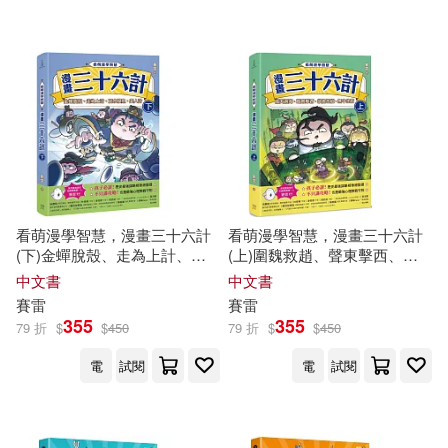
看萌漫學智慧，漫畫三十六計
看萌漫學智慧，漫畫三十六計
(下)金蟬脫殼、走為上計、假
(上)圍魏救趙、聲東擊西、欲
癡不癲、假道伐虢
擒故縱、李代桃僵
中文書
中文書
賽雷
賽雷
355
355
79 折
$
$
450
79 折
$
$
450
電
試閱
電
試閱