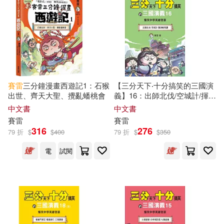
上海淘米網絡科技有限公司編著(1)
吉林出版集團有限責任公司(4)
電子書
(可複選)
傲月寒(1)
其揚(1)
天地出版社(4)
適合手機平板閱讀(2)
台北縣政府文化局(1)
中國友誼出版公司(3)
賽雷
三分鐘漫畫西遊記1：石猴
【三分天下‧十分搞笑的三國演
適合平板閱讀(28)
出世、齊天大聖、攪亂蟠桃會
義】16：出師北伐/空城計/揮淚
周藝文(1)
廖佳儀(1)
斬馬謖──爆笑中學英雄智慧
中文書
中文書
凱信企管(3)
尖端(3)
﹝中高年級歷史圖文讀本﹞(附
賽雷
賽雷
贈-三國戰鬥人物卡)
廣州奇妙文化活動策劃有限公司(1)
其他
316
276
(可複選)
79 折
$
$
400
79 折
$
$
350
崧燁文化(3)
電
試閱
日本圓谷製作株式會社(1)
現在可購買商品(127)
浙江少年兒童出版社(3)
林九路(1)
根華編輯部(1)
作者/演唱/譯/編/繪(126)
Hyperion(2)
Universal(2)
楊鵬(1)
價格