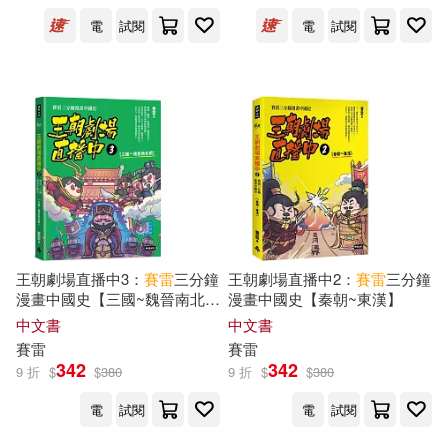
電
試閱
電
試閱
王朝劇場直播中3：
賽雷
三分鐘
王朝劇場直播中2：
賽雷
三分鐘
漫畫中國史【三國~魏晉南北
漫畫中國史【秦朝~東漢】
朝】
中文書
中文書
賽雷
賽雷
342
342
9 折
$
$
380
9 折
$
$
380
電
試閱
電
試閱