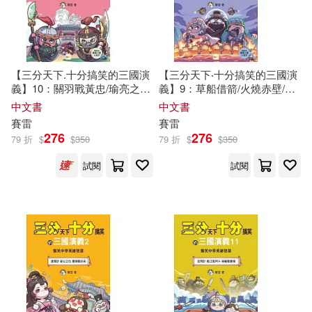
【三分天下.十分搞笑的三國演
【三分天下‧十分搞笑的三國演
義】10：關羽戰黃忠/瑜亮之爭/
義】9：草船借箭/火燒赤壁/周
曹操除馬騰──爆笑中學英雄智
瑜大戰曹仁──爆笑中學英雄智
中文書
中文書
慧﹝中高年級歷史圖文讀本﹞
慧﹝中高年級歷史圖文讀本﹞
賽雷
賽雷
(附贈- 三國戰鬥人物卡)
(附贈- 三國戰鬥人物卡)
276
276
79 折
$
$
350
79 折
$
$
350
試閱
試閱