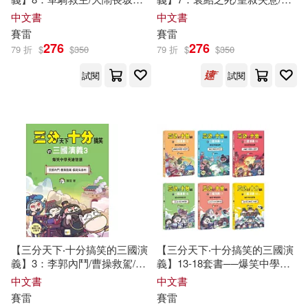
舌戰群儒──爆笑中學英雄智慧
顧茅廬──爆笑中學英雄智慧
中文書
中文書
﹝中高年級歷史圖文讀本﹞
﹝中高年級歷史圖文讀本﹞
賽雷
賽雷
276
276
79 折
$
$
350
79 折
$
$
350
試閱
試閱
【三分天下‧十分搞笑的三國演
【三分天下‧十分搞笑的三國演
義】3：李郭內鬥/曹操救駕/張
義】13-18套書──爆笑中學英
飛失徐州──爆笑中學英雄智慧
雄智慧 ﹝中高年級歷史圖文讀
中文書
中文書
﹝中高年級歷史圖文讀本﹞
本﹞ (附贈- 三國戰鬥人物卡)
賽雷
賽雷