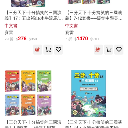
（明）羅貫中(1)
【三分天下‧十分搞笑的三國演
【三分天下‧十分搞笑的三國演
Membran(1)
義】17：五出祁山/木牛流馬/諸
義】7-12套書──爆笑中學英雄
葛亮之死──爆笑中學英雄智慧
智慧﹝中高年級歷史圖文讀
中文書
中文書
（明）羅貫中原著；賽雷著(1)
﹝中高年級歷史圖文讀本﹞(附
本﹞(附贈-三國戰鬥人物卡)
賽雷
賽雷
Parnassus Records(1)
贈-三國戰鬥人物卡)
276
1470
79 折
$
$
350
7 折
$
$
2100
（法）巴爾扎克(1)
harmonia mundi(1)
（英）A.M.維安(1)
warner music(1)
上揚(1)
（英）基思·賽雷特(1)
中信出版社(1)
（英）威廉·莎士比亞(1)
中國致公出版社(1)
（英）查爾斯·蘭姆(1)
北京理工大學出版社(1)
【三分天下‧十分搞笑的三國演
【三分天下‧十分搞笑的三國演
義】1-6套書──爆笑中學英雄
義】14：水淹七軍/敗走麥城/曹