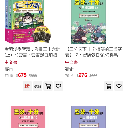
看萌漫學智慧，漫畫三十六計
【三分天下‧十分搞笑的三國演
(上+下)套書：套書超值加贈
義】12：智擒張任/劉備得馬超/
「兵器閃卡」，圍魏救趙、聲
曹操平漢中──爆笑中學英雄智
中文書
中文書
東擊西、欲擒故縱、李代桃
慧﹝中高年級歷史圖文讀本﹞
賽雷
賽雷
僵、金蟬脫殼、走為上計、假
(附贈- 三國戰鬥人物卡)
675
276
75 折
$
$
900
79 折
$
$
350
癡不癲、假道伐虢
試閱