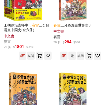
王朝劇場直播中：
賽雷
三分鐘
賽雷
三分鐘漫畫世界史3
漫畫中國史(全六冊)
中文書
中文書
賽雷
284
賽雷
79 折
$
$
360
1801
79 折
$
$
2280
試閱
電
試閱