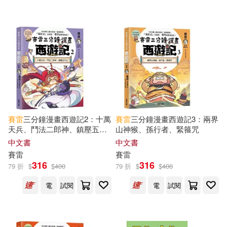
可超商取貨(219)
塞雷(2)
時雨沢恵一(2)
安徽少年兒童出版社(8)
可海外宅配(217)
時雨沢惠一(2)
晴好出版(7)
可港澳店取(200)
蘇桓晨 (Umas)(2)
Warner Classics(6)
Naxos(5)
可新加坡店取(192)
陳佑瑄（Angela）(2)
賽雷
三分鐘漫畫西遊記2：十萬
賽雷
三分鐘漫畫西遊記3：兩界
北方婦女兒童出版社(5)
天兵、鬥法二郎神、鎮壓五行
山神猴、孫行者、緊箍咒
可菲律賓店取(201)
山
馬丁史考特(2)
(德)格林(1)
中文書
中文書
幸福文化(5)
賽雷
賽雷
316
316
79 折
$
$
400
79 折
$
$
400
William Shakespeare(1)
上市日期
(可複選)
SONY MUSIC(4)
博碩(4)
電
試閱
電
試閱
上海淘米網絡科技有限公司 編著(1)
一個月內上市新品(6)
台灣角川(4)