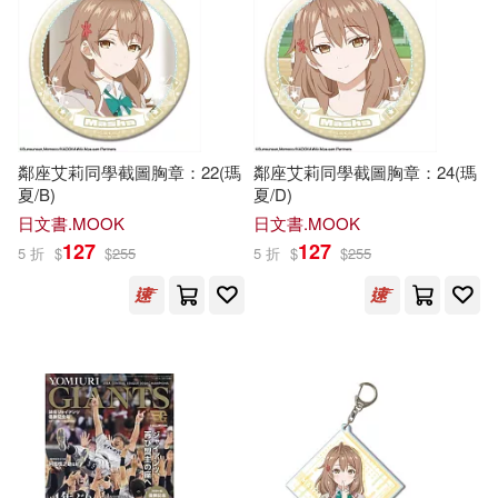
水嶋アリス(4)
永井みひな(4)
ヤマハミュージックエンタテイン
メントホールディングス(2)
浅田結梨(4)
目黒ひな実(4)
双葉社(2)
新書館(2)
秋吉花音(4)
竹町(4)
鄰座艾莉同學截圖胸章：22(瑪
鄰座艾莉同學截圖胸章：24(瑪
新紀元社(2)
竹書房(2)
夏/B)
夏/D)
日文書.MOOK
日文書.MOOK
羽生ありさ(4)
花崎りこ(4)
127
127
5 折
$
$
255
5 折
$
$
255
親子天下(2)
CS.FRONT(1)
速美もな(4)
逢見リカ(4)
Cygames(1)
高杉麻里(4)
fu-ta(3)
DragonFlyBooks(1)
EMI(1)
カリマリカ(3)
バルタン(3)
Gakken(1)