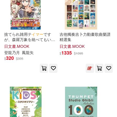
遠田マリモ(8)
本週上市新品(2)
Neo Media(12)
Aniplex(8)
鍋島テツヒロ(8)
大沢かな(7)
アース・スターエンターテイメン
ト(8)
電子書
(可複選)
捨てられ雑用テ
イ
マ
ー
です
吉他獨奏吉卜力動畫歌曲樂譜
希志あいの(7)
浜崎真緒(7)
が、森羅万象を統べてもいい
精選集
東立(8)
G-WALK(7)
ですか? 1
適合手機平板閱讀(10)
日文書.MOOK
日文書.MOOK
空想(7)
Spider Lily(6)
1335
登龍乃月
鳳龍矢
$
$
1395
アートプリントジャパン(7)
320
$
$
335
適合平板閱讀(369)
いみぎむる(6)
タチ(6)
フェアリー(7)
台灣東販(7)
ヨコシマペンギン(6)
其他
(可複選)
講談社(7)
青文(7)
安房さとる(6)
幌田(6)
現在可購買商品(606)
PAD(6)
ホビージャパン(6)
永井マリア(6)
あおいれな(5)