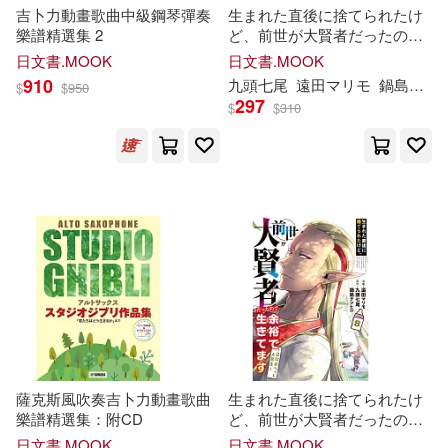
キムバリー＆ジェームス・ディー
吉卜力動畫歌曲中級鋼琴彈奏
生まれた直後に捨てられたけ
ン(1)
樂譜精選集 2
ど、前世が大賢者だったので
余裕で生きてます ~最強赤ち
日文書.MOOK
日文書.MOOK
ゃん大暴走~ 9
キリエあやめ(1)
910
九頭七尾
遠田
マ
リ
モ
鍋島テツヒロ
$
$
950
297
$
$
310
コミックバベル編集部(1)
ジェームズ・ホフマン(1)
ジェームズ・リッチマン(1)
ジム・ロジャーズ(等)(1)
スガラ(1)
薩克斯風吹奏吉卜力動畫歌曲
生まれた直後に捨てられたけ
樂譜精選集：附CD
ど、前世が大賢者だったので
余裕で生きてます ~最強赤ち
日文書.MOOK
日文書.MOOK