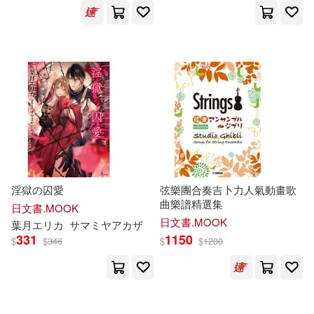
バンダイナムコエンターテインメ
ント(1)
パイレーツキャット(1)
ピリオデストラクション(1)
フィリップ・Ｎ・モーゼズ(1)
淫獄の囚愛
弦樂團合奏吉卜力人氣動畫歌
ブリ・マリー・マクイッシュ(1)
曲樂譜精選集
日文書.MOOK
日文書.MOOK
葉月エ
リ
カ
サ
マ
ミヤアカザ
331
1150
$
$
346
$
$
1200
ペータ・ジェンセン(1)
ポール・クルーグマン(1)