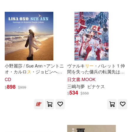
プレステージマガジン(2)
ベースボール・マガジン社(1)
マツセダイチ(2)
ポニーキャニオン(1)
ミナトイトヤ(2)
マール社(1)
ヤマダユウヤ(2)
三嶋与夢(2)
メディコス・エンタテインメント
(1)
小野麗莎 / Sue Ann ~アントニ
ヴァルキ
リ
ー
・バレット 1 仲
オ・カルロ
ス
・ジョビンへの
間を失った傭兵の転属先は、
五味宏生(2)
公野櫻子(2)
オ
マ
ー
ジュ (SHM-CD) 環球官
空を舞う少女たちの学園でし
CD
日文書.MOOK
モバイルメディアリサーチ(1)
方進口
た
898
三嶋与夢
ピナケ
ス
$
$
939
原更紗(2)
大倉ナタ(2)
534
$
$
558
ヤマハミュージックエンタテイメ
ントホールディン(1)
大野裕(2)
如月南極(2)
ヤマハミュージックメディア(1)
安藤俊介(2)
小玉正博(2)