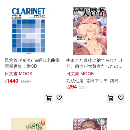
くっきおーれ(1)
こしの(1)
こーり(1)
ささちん(1)
さとう(1)
しおこんぶ(1)
づ蛸(1)
とーわ(1)
單簧管吹奏流行&經典名曲樂
生まれた直後に捨てられたけ
譜精選集：附CD
ど、前世が大賢者だったので
余裕で生きてます ~最強赤ち
日文書.MOOK
日文書.MOOK
ゃん大暴走~ 13
ながえSTYLE(1)
1440
九頭七尾
遠田
マ
リ
モ
鍋島テツヒロ
$
$
1504
294
$
$
307
はつやすみ(1)
はねこと (イラスト)(1)