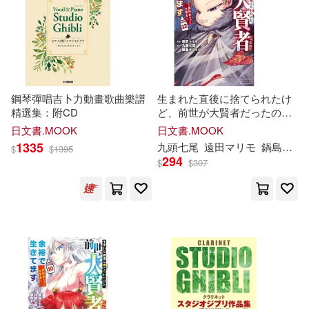
ひたきゆう(1)
ひらやん(1)
ぴろぶどう(1)
ふぁち(1)
ふわパリ伯爵(1)
ぷよちゃ(1)
鋼琴彈唱吉卜力動畫歌曲樂譜
生まれた直後に捨てられたけ
精選集：附CD
ど、前世が大賢者だったので
余裕で生きてます ~最強赤ち
みぞね(1)
もり苔(1)
日文書.MOOK
日文書.MOOK
ゃん大暴走~ 12
1335
九頭七尾
遠田
マ
リ
モ
鍋島テツヒロ
$
$
1395
294
$
$
307
やつきしろ(1)
れれれ(1)
わらいなく(1)
アヌック・ボワロベールとルイ・
リゴー(1)
アマンダ・レーンズ(1)