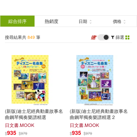
搜
尋
分類
綜合排序
熱銷度
日期
價格
(單選)
結
搜尋結果共
849
筆
篩選
圖書(67)
所有商品(849)
果
影音(64)
雜誌(338)
篩
選
餐廚生活(1)
電子書(379)
展開
作者
(可複選)
(新版)迪士尼經典動畫故事名
(新版)迪士尼經典動畫故事名
ケイ・エム・プロデュース(141)
曲鋼琴獨奏樂譜精選
曲鋼琴獨奏樂譜精選 2
日文書.MOOK
日文書.MOOK
935
935
$
$
979
$
$
979
マーキュリー(30)