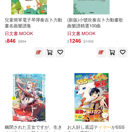
作者/演唱/譯/編/繪(2)
マイム・コーポレーション(6)
おげれつたなか(5)
みひな(5)
出版社(1)
兒童簡單電子琴彈奏吉卜力動
(新版)小號吹奏吉卜力動畫歌
寶島社(6)
Welcome Music(5)
畫名曲樂譜集
曲樂譜精選100曲
日文書.MOOK
日文書.MOOK
もなみ鈴(5)
丘えりな(5)
價格
-
マイクロマガジン社(5)
846
1246
範圍
$
$
884
$
$
1302
久留木玲(5)
京丸(5)
愛貝克思(5)
佐藤ののか(5)
倉本すみれ(5)
日本ヴォーグ社(5)
大槻ひ(5)
天馬ゆい(5)
アイオウプラス(4)
奏音かのん(5)
安里アサト(5)
アルファポリス(4)
宮崎リン(5)
川北メイサ(5)
ハピネット・メディアマーケティ
幽閉された王女ですが、生き
お人好し底辺テ
イ
マ
ー
がSSS