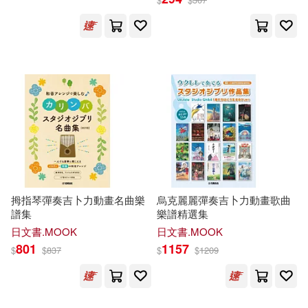
あおやまきいろ。(1)
あずみ京平(1)
あち(1)
いわほし(1)
うさ城まに(1)
うのせろ(1)
えにし(1)
おおで ゆかこ(1)
拇指琴彈奏吉卜力動畫名曲樂
烏克麗麗彈奏吉卜力動畫歌曲
譜集
樂譜精選集
日文書.MOOK
日文書.MOOK
かえぬこ(1)
かんむり(1)
801
1157
$
$
837
$
$
1209
きゃっち(1)
きょくちょ(1)