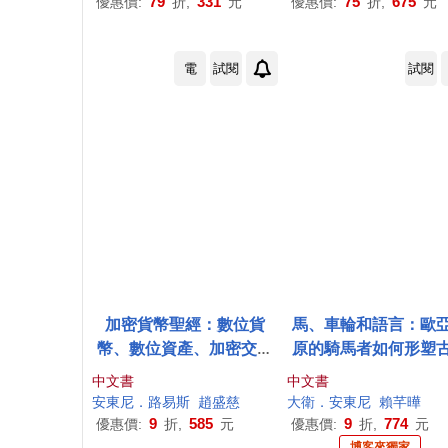
79
331
75
675
優惠價:
折,
元
優惠價:
折,
元
電
試閱
試閱
加密貨幣聖經：數位貨
馬、車輪和語言：歐
幣、數位資產、加密交易
原的騎馬者如何形塑
與區塊鏈的過去與未來
文明與現代世界【博
中文書
中文書
獨家限量精裝版】
安東尼
．路易斯
趙盛慈
大衛．
安東尼
賴芊曄
9
585
9
774
優惠價:
折,
元
優惠價:
折,
元
博客來獨家