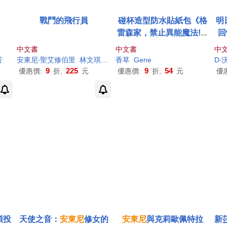
戰鬥的飛行員
碰杯造型防水貼紙包《格
明
雷森家，禁止異能魔法!》
回
安東尼
&菲爾
中文書
中文書
中
芳
安東尼
‧聖艾修伯里
林文琪
王環幼
香草
Gene
D‧
9
225
9
54
優惠價:
折,
元
優惠價:
折,
元
優
頓投
天使之音：
安東尼
修女的
安東尼
與克莉歐佩特拉
新莎