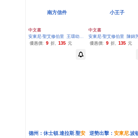
南方信件
小王子
中文書
中文書
安東尼
‧聖艾修伯里
王環幼、王鼎傑
安東尼
‧聖艾修伯里
陳錦
9
135
9
135
優惠價:
折,
元
優惠價:
折,
元
德州：休士頓.達拉斯.聖
安
逆勢出擊：
安東尼
.波