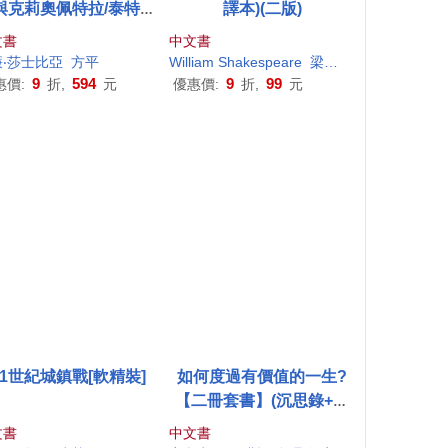
與克莉奧佩特拉/泰特斯.
譯本)(二版)
德洛尼克斯/居里厄斯.凱
文書
中文書
撒/科利奧蘭納)
‧莎士比亞
方平
William Shakespeare
梁實秋
9
594
9
99
惠價:
折,
元
優惠價:
折,
元
21世紀城鎮戰[軟精裝]
如何度過有價值的一生?
【二冊套書】(沉思錄+論
生命之短暫)
文書
中文書