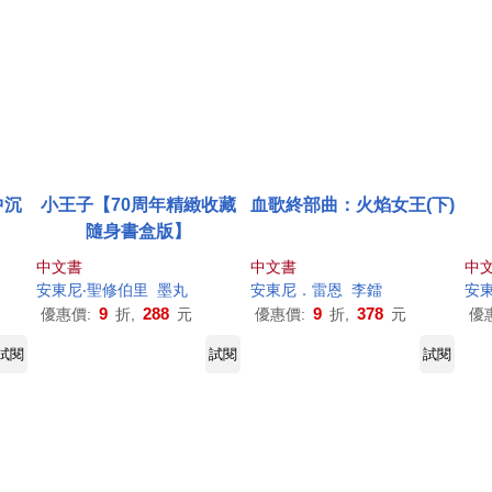
中沉
小王子【70周年精緻收藏
血歌終部曲：火焰女王(下)
隨身書盒版】
中文書
中文書
中
安東尼
‧聖修伯里
墨丸
安東尼
．雷恩
李鐳
安
9
288
9
378
優惠價:
折,
元
優惠價:
折,
元
優
試閱
試閱
試閱