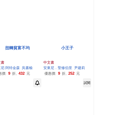
扭轉貧富不均
小王子
文書
中文書
東尼
‧阿特金森
吳書榆
安東尼
．聖修伯里
尹建莉
9
432
9
252
惠價:
折,
元
優惠價:
折,
元
試閱