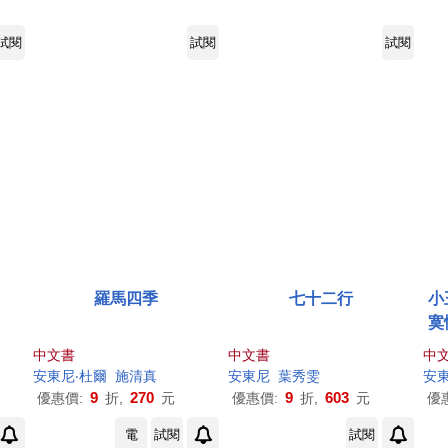
試閱
試閱
試閱
羅馬四季
七十二行
小
寞
情
中文書
中文書
中
安東尼
‧杜爾
施清真
安東尼
葉秀雯
安
9
270
9
603
優惠價:
折,
元
優惠價:
折,
元
優
電
試閱
試閱