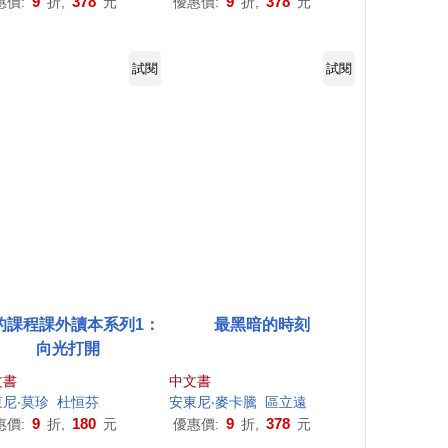
9
378
9
378
惠價:
折,
元
優惠價:
折,
元
試閱
試閱
的課程課外讀本系列1：
最黑暗的時刻
向光打開
文書
中文書
民
東尼
‧莫珍
杜恒芬
安東尼
‧麥卡騰
區立遠
9
180
9
378
惠價:
折,
元
優惠價:
折,
元