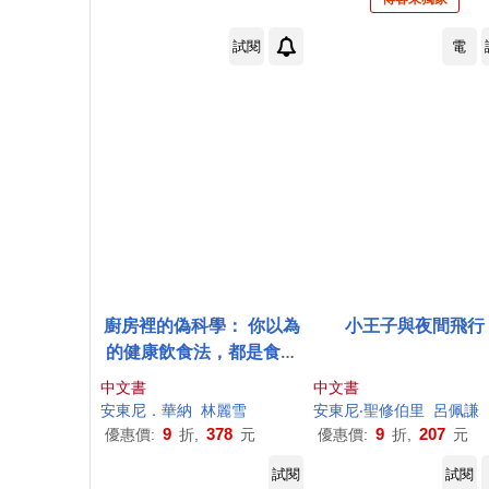
試閱
電
廚房裡的偽科學： 你以為
小王子與夜間飛行
的健康飲食法，都是食物
世界裡的胡說八道
中文書
中文書
安東尼
．華納
林麗雪
安東尼
‧聖修伯里
呂佩謙
9
378
9
207
優惠價:
折,
元
優惠價:
折,
元
試閱
試閱