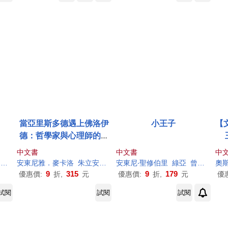
當亞里斯多德遇上佛洛伊
小王子
【
德：哲學家與心理師的人
生小客廳
中文書
中文書
中
比
安東尼
潘震澤
雅．麥卡洛
朱立安．巴吉尼
安東尼
劉宗為
‧聖修伯里
綠亞
曾銘祥
奧
9
315
9
179
優惠價:
折,
元
優惠價:
折,
元
優
試閱
試閱
試閱