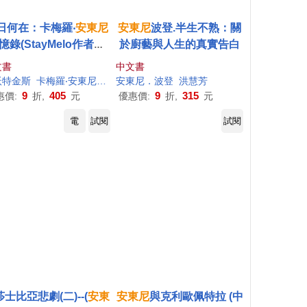
日何在：卡梅羅‧
安東尼
安東尼
波登.半生不熟：關
憶錄(StayMelo作者親
於廚藝與人生的真實告白
簽版)
文書
中文書
沃特金斯
卡梅羅‧
安東尼
李祖明
安東尼
．波登
洪慧芳
9
405
9
315
惠價:
折,
元
優惠價:
折,
元
電
試閱
試閱
士比亞悲劇(二)--(
安東
安東尼
與克利歐佩特拉 (中