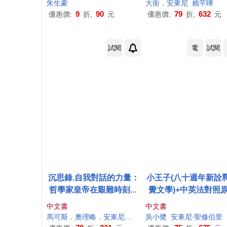
朱生豪
大衛．
安東尼
賴芊曄
9
90
79
632
優惠價:
折,
元
優惠價:
折,
元
試閱
電
試閱
沉思錄.自我對話的力量：
小王子(八十週年新詮
哲學家皇帝在艱難時刻依
覺文學)+中英法對照
然自信堅定的心靈思索
小說套組【首刷限量
中文書
中文書
版──B612與玫瑰香
馬可斯．奧理略．
安東尼
努斯
楊明綺
吳小鷺
安東尼
‧聖修伯里
卡】