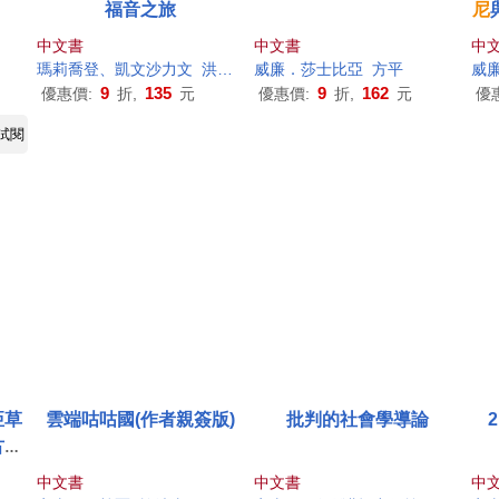
福音之旅
尼
安
中文書
中文書
中
瑪莉喬登、凱文沙力文
洪慧真
威廉．莎士比亞
方平
威廉
9
135
9
162
優惠價:
折,
元
優惠價:
折,
元
優
試閱
亞草
雲端咕咕國(作者親簽版)
批判的社會學導論
古代
中文書
中文書
中