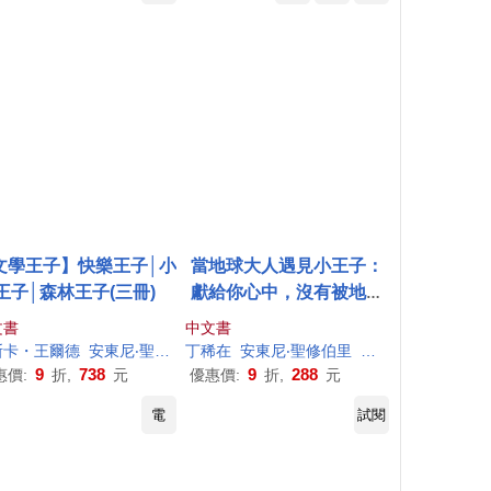
文學王子】快樂王子│小
當地球大人遇見小王子：
王子│森林王子(三冊)
獻給你心中，沒有被地球
人同化的小小外星人(內附
文書
中文書
《小王子》全文)
斯卡・王爾德
安東尼
‧聖修伯里
丁稀在
魯德亞德・吉卜林
安東尼
‧聖修伯里
游芯歆
鄭美藝
9
738
9
288
惠價:
折,
元
優惠價:
折,
元
電
試閱