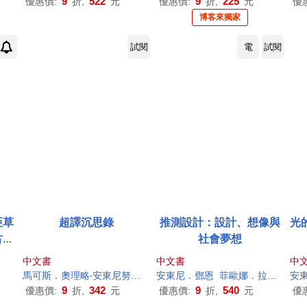
9
522
9
225
優惠價:
折,
元
優惠價:
折,
元
優
博客來獨家
試閱
電
試閱
亞草
超譯沉思錄
推測設計：設計、想像與
光
古代
社會夢想
客來
中文書
中文書
中
馬可斯．奧理略‧
安東尼
努斯
佐藤賢一
安東尼
．鄧恩
楊明綺
菲歐娜．拉比
洪世
安
9
342
9
540
優惠價:
折,
元
優惠價:
折,
元
優