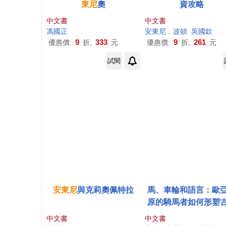
東尼
奧
資攻略
中文書
中文書
馮國正
安東尼
．波頓
吳國欽
9
333
9
261
優惠價:
折,
元
優惠價:
折,
元
試閱
安東尼
與克莉奧佩特拉
馬、車輪和語言：歐
原的騎馬者如何形塑
文明與現代世界
中文書
中文書