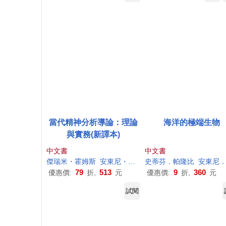
當代精神分析導論：理論
海洋的極端生物
與實務(新譯本)
中文書
中文書
傑瑞米・霍姆斯
安東尼
・貝特曼
史蒂芬．帕隆比
林玉華
樊雪梅
安東尼
．帕隆
79
513
9
360
優惠價:
折,
元
優惠價:
折,
元
試閱