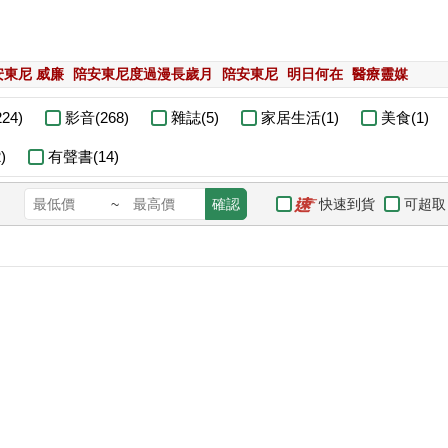
安東尼 威廉
陪安東尼度過漫長歲月
陪安東尼
明日何在
醫療靈媒
24)
影音(268)
雜誌(5)
家居生活(1)
美食(1)
)
有聲書(14)
快速到貨
可超取
~
確認