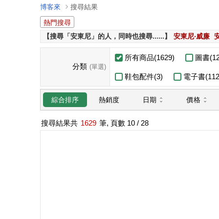
博客來
搜尋結果
熱門搜尋
【搜尋「安東尼」的人，同時也搜尋......】
安東尼‧威廉
所有商品(1629)
圖書(12
分類
(單選)
鞋包配件(3)
電子書(112
日期
價格
綜合排序
熱銷度
搜尋結果共
1629
筆, 頁數
10
/ 28