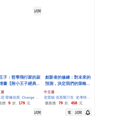
試閱
王子：哲學飛行家的寂
創新者的修練：對未來的
情書【附小王子經典愛
預測，決定我們的策略選
語錄卡│全彩插圖精裝
擇(暢銷改版)
文書
中文書
版】
東尼
‧聖修伯里
Orange bud
克雷頓‧克里斯汀生
史考特‧
安東尼
艾力克‧
9
179
79
458
惠價:
折,
元
優惠價:
折,
元
試閱
電
試閱