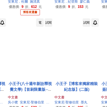
安東尼
．杜爾
施清真
安東尼
．紀登斯
廖仁義
安
9
612
9
153
優惠價:
折,
元
優惠價:
折,
元
優
博客來選書
電
試閱
試閱
釋視
小王子(八十週年新詮釋視
小王子【博客來獨家精裝
小
原作
覺文學)【首刷限量版──
紀念版】(二版)
簽
贈品
星空下的小王子與玫瑰與
中文書
中文書
中
氛吊
玫瑰香氛吊卡】
森雨漫
吳小鷺
李玉民
安東尼
‧聖修伯里
森雨漫
安東尼
李玉民
‧聖修伯里
墨丸
安