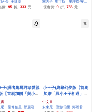
東尼
‧金
王建基
塞內卡
馬可斯．奧理略‧
安東尼
努斯
仝欣
95
333
9
756
惠價:
折,
元
優惠價:
折,
元
電
王子(譯者鄭麗君珍愛親
小王子(典藏幻夢版【首刷
版【首刷加贈「與小王
加贈「與小王子相遇」明
子相遇」明信片套組】)
信片套組】)
文書
中文書
東尼
．聖修伯里
鄭麗君
馬克．揚森（Mark Janssen）
安東尼
．聖修伯里
鄭麗君
馬克．揚森（Mark 