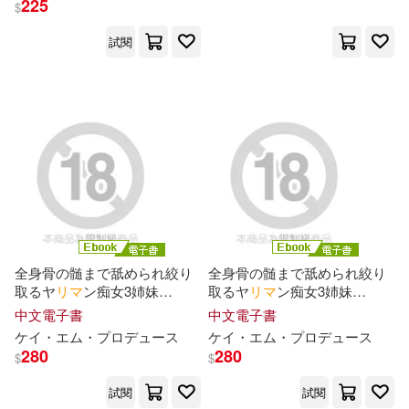
225
$
イーディス(2)
クラックス(2)
カラダを求めあった 雪代美鳳
Vol.1 (電子書)
試閱
アリスJAPAN電子書籍写真集(4)
グラフィック社(2)
シネマジック現場スチール写真集
(4)
コスミック出版(2)
ビッグモーカル(4)
スイッチ・パブリッシング(2)
一条みお(4)
一色さゆり(4)
スターマイン(2)
並木杏梨(4)
佐知子(4)
全身骨の髄まで舐められ絞り
全身骨の髄まで舐められ絞り
トイズファクトリー(2)
取るヤ
リ
マ
ン痴女3姉妹
取るヤ
リ
マ
ン痴女3姉妹
Episode.04 (電子書)
Episode.02 (電子書)
中文電子書
中文電子書
成海さやか(4)
星奈あい(4)
ケ
イ
・エム・プロデュ
ー
ス
ケ
イ
・エム・プロデュ
ー
ス
バップ(2)
280
280
$
$
有岡みう(4)
水卜麻衣奈(4)
試閱
試閱
メディアファクトリー(2)