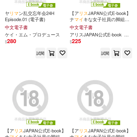
くっきおーれ(1)
こしの(1)
ヤ
リ
マ
ン乱交忘年会24H
【ア
リ
ス
JAPAN公式E-book】
Episode.01 (電子書)
ナ
マ
イ
キな女子社員の脚組み
替えパンチラに心奪われた僕
こーり(1)
ささちん(1)
中文電子書
中文電子書
は妻との記念日も忘れてラブ
ケ
イ
・エム・プロデュ
ー
ス
ア
リ
ス
JAPAN公式E-book
水端
ホ不倫に溺れてしまった‥黒パ
280
225
$
$
ン
ス
ト美脚で腿コキ足コキで
さとう(1)
しおこんぶ(1)
か尻バウンド騎乗位で週8ザ
ー
試閱
試閱
メン搾り取られ離婚寸前パコ
られ生活 水端
づ蛸(1)
とーわ(1)
ながえSTYLE(1)
はつやすみ(1)
はねこと (イラスト)(1)
【ア
リ
ス
JAPAN公式E-book】
【ア
リ
ス
JAPAN公式E-book】
ナ
マ
イ
キな女子社員の脚組み
ナ
マ
イ
キな女子社員の脚組み