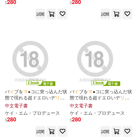
280
280
リブレ(1)
ワニブックス(1)
$
$
山村うみ(2)
川原礫(2)
試閱
試閱
三栄書房(1)
廣嶋玲子(2)
所ケメコ(2)
合同會社スマイルファクトリー(1)
斧カナ(2)
時野洋輔(2)
大日本繪畫(1)
学芸出版社(1)
木下ひまり(2)
来太(2)
家の光協会(1)
小學館(1)
東磨樹(2)
染宮すずめ(2)
バ
イ
ブを
マ
●コに突っ込んだ状
バ
イ
ブを
マ
●コに突っ込んだ状
幻冬舎コミックス(1)
態で現れる超ドエロいデ
リ
ヘ
態で現れる超ドエロいデ
リ
ヘ
ル2 Episode.02 (電子書)
ル2 Episode.01 (電子書)
中文電子書
中文電子書
柴崎しょうじ(2)
梅原うめ(2)
ケ
イ
・エム・プロデュ
ー
ス
ケ
イ
・エム・プロデュ
ー
ス
悅知文化(1)
文藝春秋(1)
280
280
$
$
櫻井マキ(2)
犬裸(2)
試閱
試閱
日本テレビサービス(1)