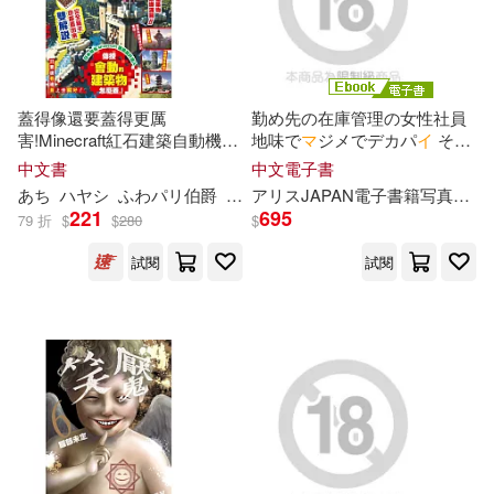
ケイ・エム・ピー(1)
match(2)
mizuki(2)
コスモピア(1)
蓋得像還要蓋得更厲
勤め先の在庫管理の女性社員
tatapopo(2)
害!Minecraft紅石建築自動機關
地味で
マ
ジメでデカパ
イ
それ
サイバーエージェント(1)
寶典
だけの娘だと思っていたら全
中文書
中文電子書
然違くて激ヤバの性欲モン
ス
かしわぎつきこ(2)
あち
ハヤシ
ふわパ
リ
伯爵
王育貞
ア
リ
ス
JAPAN電子書籍写真集
タ
ー
だった 総集版 佐知子 ア
シンコーミュージック(1)
221
695
79 折
$
$
280
$
リ
ス
JAPAN電子書籍写真集
(電子書)
しょうじひでまさ(2)
試閱
試閱
ジーベック(1)
しらび(2)
しーめ(2)
スイッチパブリッシング(1)
たもりただぢ(2)
どま(2)
スターツ出版(1)
ぶりすけ(2)
ぺけ(2)
ソニー・ミュージックソリューシ
ョンズ(1)