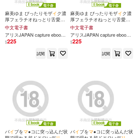
ポール・ダンス(1)
麻美ゆま ぴったりモザ
イ
ク濃
麻美ゆま ぴったりモザ
イ
ク濃
厚フェラチオねっとり舌愛撫
厚フェラチオねっとり舌愛撫
マキマヨ(1)
Vol.2 【ア
リ
ス
JAPAN capture
Vol.1 【ア
リ
ス
JAPAN capture
中文電子書
中文電子書
ebook デジタル
リ
マ
ス
タ
ー
ebook デジタル
リ
マ
ス
タ
ー
ア
リ
ス
JAPAN capture ebook
麻美ゆま
ア
リ
ス
JAPAN capture ebook
麻
版】 (電子書)
版】 (電子書)
225
225
$
$
マグダレーナ・イェレンスカ(1)
試閱
試閱
マリ・マクラーレン(1)
マーサ・マムフォード(1)
ミブヨシカズ(1)
ヤスイリオスケ(1)
ヤマイ(1)
バ
イ
ブを
マ
●コに突っ込んだ状
バ
イ
ブを
マ
●コに突っ込んだ状
ヤマダハルイチ(1)
態で現れる超ドエロいデ
リ
ヘ
態で現れる超ドエロいデ
リ
ヘ