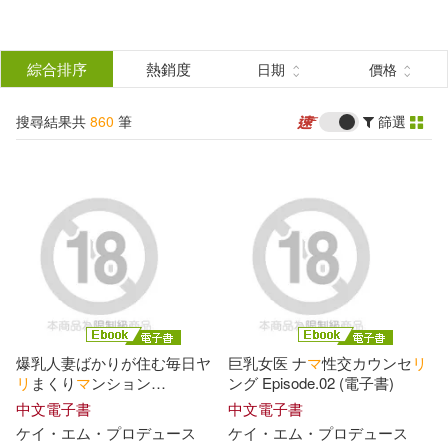
搜
尋
分類
綜合排序
熱銷度
日期
價格
(單選)
結
搜尋結果共
860
筆
篩選
圖書(67)
所有商品(860)
果
影音(64)
雜誌(338)
篩
選
餐廚生活(1)
電子書(390)
展開
作者
(可複選)
爆乳人妻ばかりが住む毎日ヤ
巨乳女医 ナ
マ
性交カウンセ
リ
ケイ・エム・プロデュース(152)
リ
まくり
マ
ンション
ング Episode.02 (電子書)
Episode.03 (電子書)
中文電子書
中文電子書
ケ
イ
・エム・プロデュ
ー
ス
ケ
イ
・エム・プロデュ
ー
ス
マーキュリー(30)