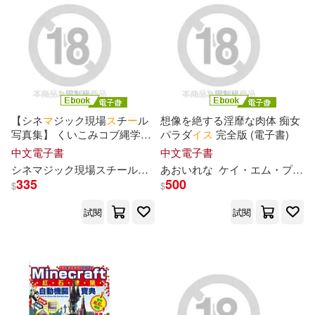
ブラッドレー・ボンド(3)
アノニマ・スタジオ(1)
佐伯祐里(3)
余湖裕輝(3)
アース・スター エンターテイメン
ト(1)
園田信博(3)
市川りく(3)
イカロス出版(1)
【シネ
マ
ジック現場
ス
チ
ー
ル
想像を絶する淫靡な肉体 痴女
写真集】 くいこみコブ縄学園
パラダ
イ
ス
完全版 (電子書)
日向ひかげ(3)
星空もあ(3)
同性
リ
ンチ調教ア
イ
ドル転校
エクスナレッジ(1)
中文電子書
中文電子書
生 星空もあ Vol.3 (電子書)
シネ
マ
ジック現場
ス
チ
ー
ル写真集
あおいれな
星空もあ
ケ
イ
・エム・プロデュ
松井日奈子(3)
水端あさみ(3)
335
500
$
$
エムオン・エンタテインメント(1)
試閱
試閱
百瀬あすか(3)
稻山覺也(3)
エンターブレイン(1)
糸矢めい(3)
紺野美奈子(3)
オーバーラップ(1)
I-IV(2)
kyoh(2)