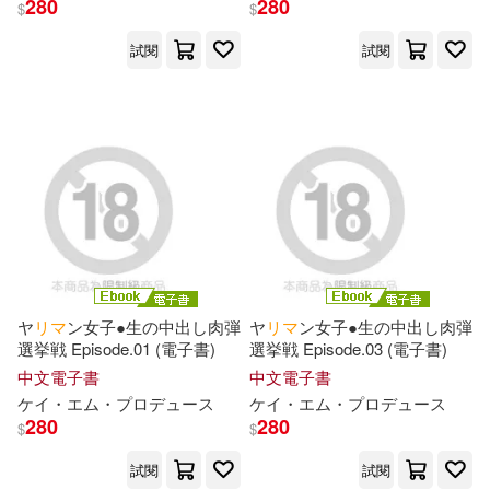
280
280
$
$
ヲナヲ(1)
試閱
試閱
ヴィム・ヴェンダース(1)
三堂マツリ(1)
三河ごーすと(GA文庫/SBクリエイ
ティブ刊)(1)
三鼓詩(1)
下野圭(1)
ヤ
リ
マ
ン女子●生の中出し肉弾
ヤ
リ
マ
ン女子●生の中出し肉弾
選挙戦 Episode.01 (電子書)
選挙戦 Episode.03 (電子書)
九マ564(1)
伊藤和憲(1)
中文電子書
中文電子書
ケ
イ
・エム・プロデュ
ー
ス
ケ
イ
・エム・プロデュ
ー
ス
280
280
$
$
伏瀬(1)
佐伯さん (著)(1)
試閱
試閱