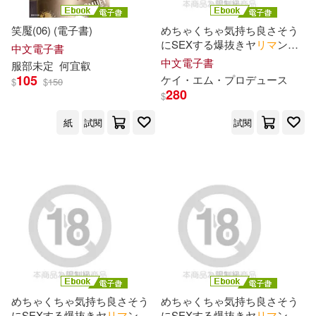
ほげらむ(2)
もけお(2)
ソニー・ミュージックレーベルズ
笑魘(06) (電子書)
めちゃくちゃ気持ち良さそう
(1)
にSEXする爆抜きヤ
リ
マ
ン
中文電子書
Episode.04 (電子書)
りた(2)
中文電子書
服部未定
何宜叡
ディ・テクノ(1)
105
ケ
イ
・エム・プロデュ
ー
ス
$
$
150
280
$
カリマリカ（CARIMARICA）(2)
ハースト婦人畫報社(1)
紙
試閱
試閱
シネマジック(2)
ビー・エヌ・エヌ新社(1)
タダノなつ(2)
ブシロードミュージック(1)
ドリームチケット(2)
ブティック社(1)
フィリップ・Ｎ・モーゼズ/編著(2)
プレイフルマインドカンパニー(1)
めちゃくちゃ気持ち良さそう
めちゃくちゃ気持ち良さそう
にSEXする爆抜きヤ
リ
マ
ン
にSEXする爆抜きヤ
リ
マ
ン