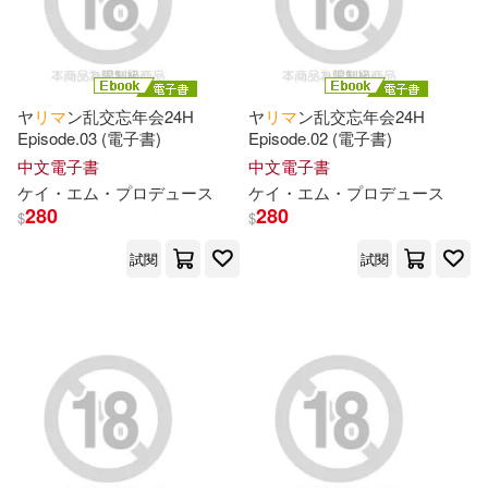
あおやまきいろ。(1)
あずみ京平(1)
あち(1)
ヤ
リ
マ
ン乱交忘年会24H
ヤ
リ
マ
ン乱交忘年会24H
Episode.03 (電子書)
Episode.02 (電子書)
中文電子書
中文電子書
いわほし(1)
うさ城まに(1)
ケ
イ
・エム・プロデュ
ー
ス
ケ
イ
・エム・プロデュ
ー
ス
280
280
$
$
うのせろ(1)
えにし(1)
試閱
試閱
おおで ゆかこ(1)
かえぬこ(1)
かんむり(1)
きゃっち(1)
きょくちょ(1)