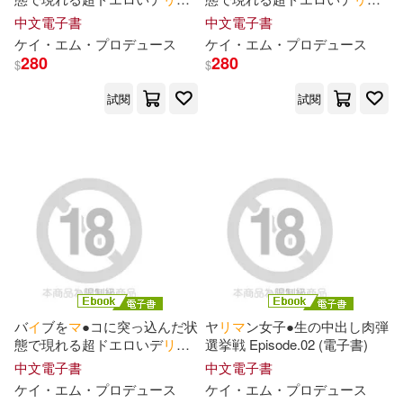
ル Episode.02 (電子書)
ル Episode.03 (電子書)
中文電子書
中文電子書
ケ
イ
・エム・プロデュ
ー
ス
ケ
イ
・エム・プロデュ
ー
ス
ユリアン森江原ニールセン(1)
280
280
$
$
試閱
試閱
ラインコミュニケーションズ(1)
リト史織(1)
レイナ・ランドリー(1)
ロイ・チャップマン・アンドリュ
ース(1)
バ
イ
ブを
マ
●コに突っ込んだ状
ヤ
リ
マ
ン女子●生の中出し肉弾
ロックハート(1)
態で現れる超ドエロいデ
リ
ヘ
選挙戦 Episode.02 (電子書)
ル Episode.01 (電子書)
中文電子書
中文電子書
ローレン・ウェイジャー(1)
ケ
イ
・エム・プロデュ
ー
ス
ケ
イ
・エム・プロデュ
ー
ス