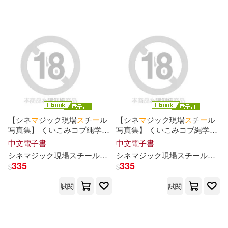
玉砂糖(2)
町田とまと(2)
日本文芸社(1)
神奈月昇(2)
秋タカ(2)
楓樹林出版社(1)
永岡書店(1)
究極美女プレステージ(2)
河出書房新社(1)
海人社(1)
竹本蒼太郎(2)
羽原ヒロ(2)
經濟新潮社(1)
翔泳社(1)
【シネ
マ
ジック現場
ス
チ
ー
ル
【シネ
マ
ジック現場
ス
チ
ー
ル
写真集】 くいこみコブ縄学園
写真集】 くいこみコブ縄学園
耳式(2)
花田ももせ(2)
同性
リ
ンチ調教ア
イ
ドル転校
同性
リ
ンチ調教ア
イ
ドル転校
中文電子書
中文電子書
集英社(1)
青幻舎(1)
生 星空もあ Vol.2 (電子書)
生 星空もあ Vol.1 (電子書)
シネ
マ
ジック現場
ス
チ
ー
ル写真集
シネ
星空もあ
マ
ジック現場
ス
チ
ー
ル写真集
335
335
$
$
苗川采(2)
蝸牛くも(2)
静山社(1)
高寶(1)
試閱
試閱
雪代美鳳(2)
香山リム(2)