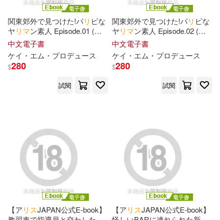
ング(4)
川菜美鈴(5)
工藤ララ(5)
関東郊外で見つけた!パ
リ
ピな
関東郊外で見つけた!パ
リ
ピな
易博士出版社(4)
ヤ
リ
マ
ン素人 Episode.01 (電
ヤ
リ
マ
ン素人 Episode.02 (電
子書)
子書)
中文電子書
中文電子書
幾田まち(5)
推川ゆうり(5)
ケ
イ
・エム・プロデュ
ー
ス
ケ
イ
・エム・プロデュ
ー
ス
SECRET MUSIC(3)
280
280
$
$
新村あかり(5)
月乃ルナ(5)
試閱
試閱
SEGA(3)
Up Fields(3)
松本いちか(5)
横宮七海(5)
ブシロードクリエイティブ(3)
玉木くるみ(5)
田中ねね(5)
ベースボールマガジン社(3)
百永さりな(5)
笹倉杏(5)
マイナビ出版(3)
結城りの(5)
羽生アリサ(5)
ムービック(3)
一迅社(3)
【ア
リ
ス
JAPAN公式E-book】
【ア
リ
ス
JAPAN公式E-book】
教習車で指導員と交わした濃
怪しいBARに連れられた新人