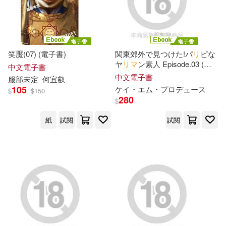
作者/演唱/譯/編/繪(2)
マイム・コーポレーション(6)
おげれつたなか(5)
みひな(5)
出版社(1)
寶島社(6)
Welcome Music(5)
笑魘(07) (電子書)
関東郊外で見つけた!パ
リ
ピな
もなみ鈴(5)
丘えりな(5)
價格
-
ヤ
リ
マ
ン素人 Episode.03 (電
中文電子書
マイクロマガジン社(5)
範圍
子書)
中文電子書
服部未定
何宜叡
久留木玲(5)
京丸(5)
105
ケ
イ
・エム・プロデュ
ー
ス
$
$
150
280
愛貝克思(5)
$
佐藤ののか(5)
倉本すみれ(5)
紙
試閱
試閱
日本ヴォーグ社(5)
大槻ひ(5)
天馬ゆい(5)
アイオウプラス(4)
奏音かのん(5)
安里アサト(5)
アルファポリス(4)
宮崎リン(5)
川北メイサ(5)
ハピネット・メディアマーケティ