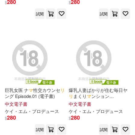
280
280
$
$
試閱
試閱
MAXING(28)
服部未定(25)
展開
アリスJAPAN capture ebook(23)
出版社
(可複選)
ホットエンターテイメント(19)
MTEX(155)
TMEplus(115)
森日向子(19)
アルマビアンカ(53)
プレステージ出版（写真集）(15)
巨乳女医 ナ
マ
性交カウンセ
リ
爆乳人妻ばかりが住む毎日ヤ
ング Episode.01 (電子書)
リ
まくり
マ
ンション
YAMABUKI(39)
展開
Episode.01 (電子書)
中文電子書
中文電子書
アリスJAPAN公式E-book(14)
ケ
イ
・エム・プロデュ
ー
ス
ケ
イ
・エム・プロデュ
ー
ス
ヤマハミュージックエンタテイメ
280
280
ントホールディングス(34)
$
$
配送方式
(可複選)
PRESTIGE DIGITAL BOOK SERIE
S(12)
試閱
試閱
尖端(32)
台灣角川(31)