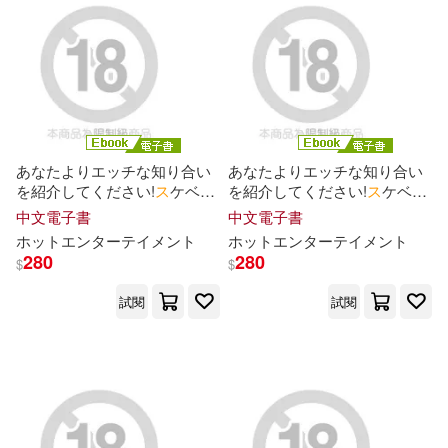
ソフィア・ノリーン・アフマド(1)
タライ和治(1)
トップマーシャル(1)
あなたよりエッチな知り合い
あなたよりエッチな知り合い
トマリ(1)
ドウモウ(1)
を紹介してください!
ス
ケベな
を紹介してください!
ス
ケベな
子の友達はヤ
リ
マ
ンのハズ!誰
子の友達はヤ
リ
マ
ンのハズ!誰
中文電子書
中文電子書
が見ても何度ヤってもエロい
が見ても何度ヤってもエロい
ホットエンタ
ー
テ
イ
メント
ホットエンタ
ー
テ
イ
メント
ナスムスビム(1)
“すべらない女子”をハメ倒す!
“すべらない女子”をハメ倒す!
280
280
$
$
Episode.05 (電子書)
Episode.02 (電子書)
試閱
試閱
ナターシャ・ニース(1)
ニシカワエイト(1)
ハヤシ(1)
ハレガマ(1)