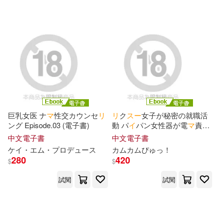
可超商取貨(469)
チェリーズ(12)
新井リマ(12)
Universal(28)
可海外宅配(438)
秋ぎつね(12)
SONY MUSIC(19)
可港澳店取(408)
BANDAI NAMCO Entertainment In
c.(11)
ライセンスエージェント(19)
可新加坡店取(397)
麻美ゆま(11)
GLAY’z(9)
巨乳女医 ナ
マ
性交カウンセ
リ
リ
ク
ス
ー
女子が秘密の就職活
PRESTIGE(15)
ング Episode.03 (電子書)
動 パ
イ
パン女性器が電
マ
責め
可菲律賓店取(411)
で大量失禁 (電子書)
佐山愛(9)
吉根ゆりあ(9)
中文電子書
中文電子書
SBクリエイティブ(14)
ケ
イ
・エム・プロデュ
ー
ス
カムカムぴゅっ！
280
420
$
$
若月みいな(9)
九頭七尾(8)
上市日期
(可複選)
KADOKAWA(13)
試閱
試閱
稲場るか(8)
美園和花(8)
一個月內上市新品(27)
スクウェア・エニックス(13)