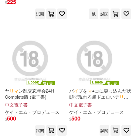
225
$
イアン・ブレマー(1)
試閱
紙
試閱
イシバシヨウスケ(1)
ウジチャンマン(1)
オーマンズリーダス(1)
カネツキマサト(1)
ヤ
リ
マ
ン乱交忘年会24H
バ
イ
ブを
マ
●コに突っ込んだ状
Complete版 (電子書)
態で現れる超ドエロいデ
リ
ヘ
ル Complete版 (電子書)
中文電子書
中文電子書
カムカムぴゅっ！(1)
ケ
イ
・エム・プロデュ
ー
ス
ケ
イ
・エム・プロデュ
ー
ス
500
500
$
$
カラスマトリ(1)
試閱
試閱