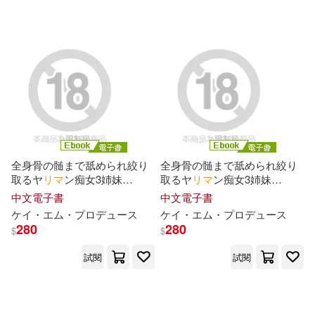
水嶋アリス(4)
永井みひな(4)
ヤマハミュージックエンタテイン
メントホールディングス(2)
浅田結梨(4)
目黒ひな実(4)
双葉社(2)
新書館(2)
秋吉花音(4)
竹町(4)
新紀元社(2)
竹書房(2)
羽生ありさ(4)
花崎りこ(4)
親子天下(2)
CS.FRONT(1)
全身骨の髄まで舐められ絞り
全身骨の髄まで舐められ絞り
取るヤ
リ
マ
ン痴女3姉妹
取るヤ
リ
マ
ン痴女3姉妹
速美もな(4)
逢見リカ(4)
Episode.03 (電子書)
Episode.01 (電子書)
中文電子書
中文電子書
Cygames(1)
ケ
イ
・エム・プロデュ
ー
ス
ケ
イ
・エム・プロデュ
ー
ス
280
280
$
$
高杉麻里(4)
fu-ta(3)
DragonFlyBooks(1)
EMI(1)
試閱
試閱
カリマリカ(3)
バルタン(3)
Gakken(1)