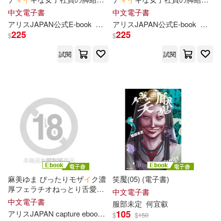
ひたきゆう(1)
ひらやん(1)
替えパンチラに心奪われた僕
替えパンチラに心奪われた僕
中文電子書
中文電子書
は妻との記念日も忘れてラブ
は妻との記念日も忘れてラブ
ア
リ
ス
JAPAN公式E-book
水端あさみ
ア
リ
ス
JAPAN公式E-book
水端
ホ不倫に溺れてしまった‥黒パ
ホ不倫に溺れてしまった‥黒パ
ぴろぶどう(1)
ふぁち(1)
225
225
$
$
ン
ス
ト美脚で腿コキ足コキで
ン
ス
ト美脚で腿コキ足コキで
か尻バウンド騎乗位で週8ザ
ー
か尻バウンド騎乗位で週8ザ
ー
試閱
試閱
メン搾り取られ離婚寸前パコ
メン搾り取られ離婚寸前パコ
ふわパリ伯爵(1)
ぷよちゃ(1)
られ生活 水端
られ生活 水端
みぞね(1)
もり苔(1)
やつきしろ(1)
れれれ(1)
わらいなく(1)
アヌック・ボワロベールとルイ・
麻美ゆま ぴったりモザ
イ
ク濃
笑魘(05) (電子書)
リゴー(1)
厚フェラチオねっとり舌愛撫
中文電子書
Vol.3 【ア
リ
ス
JAPAN capture
中文電子書
服部未定
何宜叡
ebook デジタル
リ
マ
ス
タ
ー
アマンダ・レーンズ(1)
105
ア
リ
ス
JAPAN capture ebook
麻美ゆま
$
$
150
版】 (電子書)