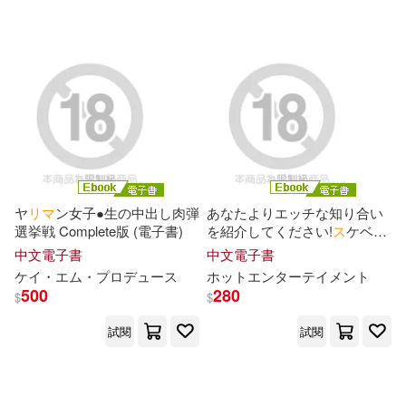
キムバリー＆ジェームス・ディー
ン(1)
キリエあやめ(1)
コミックバベル編集部(1)
ジェームズ・ホフマン(1)
ヤ
リ
マ
ン女子●生の中出し肉弾
あなたよりエッチな知り合い
選挙戦 Complete版 (電子書)
を紹介してください!
ス
ケベな
ジェームズ・リッチマン(1)
子の友達はヤ
リ
マ
ンのハズ!誰
中文電子書
中文電子書
が見ても何度ヤってもエロい
ケ
イ
・エム・プロデュ
ー
ス
ホットエンタ
ー
テ
イ
メント
“すべらない女子”をハメ倒す!
500
280
ジム・ロジャーズ(等)(1)
$
$
Episode.04 (電子書)
試閱
試閱
スガラ(1)