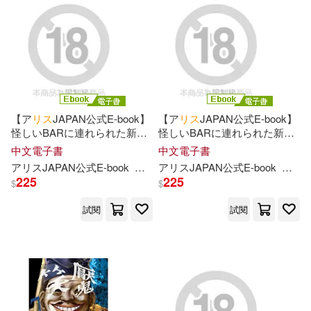
遠田マリモ(8)
本週上市新品(2)
Neo Media(12)
Aniplex(8)
鍋島テツヒロ(8)
大沢かな(7)
アース・スターエンターテイメン
ト(8)
電子書
(可複選)
希志あいの(7)
浜崎真緒(7)
東立(8)
G-WALK(7)
【ア
リ
ス
JAPAN公式E-book】
【ア
リ
ス
JAPAN公式E-book】
適合手機平板閱讀(10)
怪しいBARに連れられた新人
怪しいBARに連れられた新人
空想(7)
Spider Lily(6)
ア
イ
ドルが紫煙吸い込み媚薬
ア
イ
ドルが紫煙吸い込み媚薬
中文電子書
中文電子書
アートプリントジャパン(7)
ガンギ
マ
リ
状態 抵抗しても
ガンギ
マ
リ
状態 抵抗しても
適合平板閱讀(380)
ア
リ
ス
JAPAN公式E-book
松井日奈子
ア
リ
ス
JAPAN公式E-book
松井
VIPル
ー
ム外に声は届かず乳揉
VIPル
ー
ム外に声は届かず乳揉
いみぎむる(6)
タチ(6)
225
225
$
$
みビックン手
マ
ンでガックガ
みビックン手
マ
ンでガックガ
フェアリー(7)
台灣東販(7)
クガニ股失禁潮吹きアヘ顔が
クガニ股失禁潮吹きアヘ顔が
試閱
試閱
戻らなくなるまで何度も
イ
キ
戻らなくなるまで何度も
イ
キ
ヨコシマペンギン(6)
其他
(可複選)
狂ったキメセ
狂ったキメセ
講談社(7)
青文(7)
安房さとる(6)
幌田(6)
現在可購買商品(605)
PAD(6)
ホビージャパン(6)
永井マリア(6)
あおいれな(5)