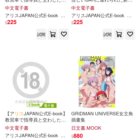
花音うらら(5)
若宮はずき(5)
密接吻が忘れられず…免許取
ア
イ
ドルが紫煙吸い込み媚薬
中文電子書
中文電子書
好有感覺音樂(3)
小熊出版(3)
っても
マ
イ
カ
ー
不倫密会 互い
ガンギ
マ
リ
状態 抵抗しても
ア
リ
ス
JAPAN公式E-book
雪代美鳳
ア
リ
ス
JAPAN公式E-book
松井
の熱気で窓が曇るほど激しく
VIPル
ー
ム外に声は届かず乳揉
225
225
若宮穂乃(5)
蓮見天(5)
$
$
カラダを求めあった 雪代美鳳
みビックン手
マ
ンでガックガ
悅文社(3)
慕客館(3)
Vol.2 (電子書)
クガニ股失禁潮吹きアヘ顔が
試閱
試閱
戻らなくなるまで何度も
イ
キ
門司雪(5)
高橋りほ(5)
狂ったキメセ
楓葉社文化(3)
買動漫(3)
高瀬りな(5)
Ciao(4)
Furyu(2)
DEEP’S(4)
LEO(4)
ひさかたチャイルド(2)
ikra(4)
さとう愛里(4)
アトフェス(2)
【ア
リ
ス
JAPAN公式E-book】
GRIDMAN UNIVERSE女主角
すのはら風香(4)
教習車で指導員と交わした濃
插畫集
イースト・プレス(2)
密接吻が忘れられず…免許取
中文電子書
日文書.MOOK
っても
マ
イ
カ
ー
不倫密会 互い
880
ア
リ
ス
JAPAN公式E-book
雪代美鳳
$
みちのくアタミ(4)
の熱気で窓が曇るほど激しく