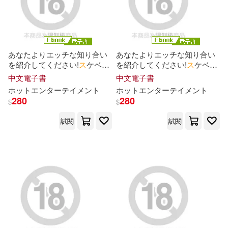
バンダイナムコエンターテインメ
ント(1)
パイレーツキャット(1)
あなたよりエッチな知り合い
あなたよりエッチな知り合い
を紹介してください!
ス
ケベな
を紹介してください!
ス
ケベな
子の友達はヤ
リ
マ
ンのハズ!誰
子の友達はヤ
リ
マ
ンのハズ!誰
中文電子書
中文電子書
ピリオデストラクション(1)
が見ても何度ヤってもエロい
が見ても何度ヤってもエロい
ホットエンタ
ー
テ
イ
メント
ホットエンタ
ー
テ
イ
メント
“すべらない女子”をハメ倒す!
“すべらない女子”をハメ倒す!
280
280
$
$
Episode.01 (電子書)
Episode.03 (電子書)
フィリップ・Ｎ・モーゼズ(1)
試閱
試閱
ブリ・マリー・マクイッシュ(1)
ペータ・ジェンセン(1)
ポール・クルーグマン(1)