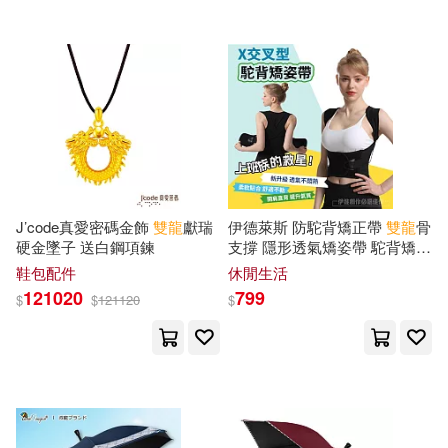
J’code真愛密碼金飾
雙龍
獻瑞
伊德萊斯 防駝背矯正帶
雙龍
骨
硬金墜子 送白鋼項鍊
支撐 隱形透氣矯姿帶 駝背矯正
器 收腹帶 防駝背心 黑色XL碼
鞋包配件
休閒生活
121020
799
$
$
121120
$