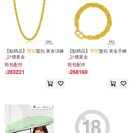
沈治國：吳家(1)
吉林美術出版社(1)
和英(1)
王丹，王雙龍，林鴻 等(1)
四川少年兒童出版社(1)
王國章（主編）(1)
王小龍(1)
【點睛品】
雙龍
盤扣 黃金項鍊
【點睛品】
雙龍
盤扣 黃金手鍊
地震出版社(1)
基本書坊(1)
_計價黃金
_計價黃金
王崇禮(1)
瑾蔚（編繪）(1)
鞋包配件
鞋包配件
大象出版社(1)
283221
268160
$
$
田阡，石甜，李勝(1)
安徽文藝出版社(1)
童心布馬(1)
童聲研發團隊(1)
宜高文化(1)
小魯文化(1)
管鍇(1)
廣東經濟出版社(1)
心理(1)