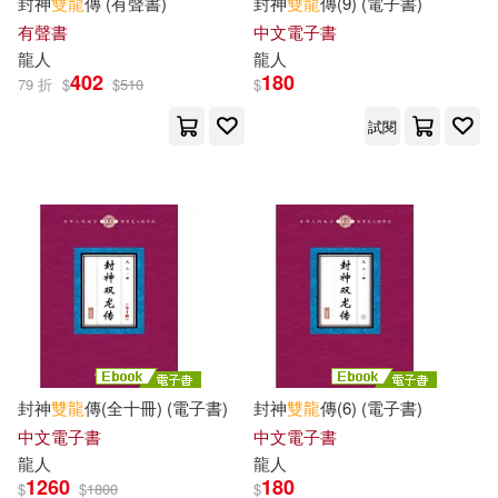
封神
雙龍
傳 (有聲書)
封神
雙龍
傳(9) (電子書)
民主與建設出版社(1)
有聲書
中文電子書
鄒葉茂(1)
龍人
龍人
河南文藝出版社(1)
402
180
79 折
$
$
510
$
鄭進烜，余昌元（主編）(1)
試閱
深智數位(1)
滾石移動(1)
鄭雲龍(1)
金庸(1)
無非文化(1)
鈴木守(1)
陳柏利（主編）(1)
知識產權出版社(1)
知音(1)
陳雙龍(1)
陶忠虎(1)
福建科學技術出版社(1)
陶芳平(1)
雄一(1)
封神
雙龍
傳(全十冊) (電子書)
封神
雙龍
傳(6) (電子書)
科學出版社(1)
竹書房(1)
中文電子書
中文電子書
青斗(1)
風車編輯群(1)
龍人
龍人
1260
180
笭菁工作室(1)
線裝書局(1)
$
$
1800
$