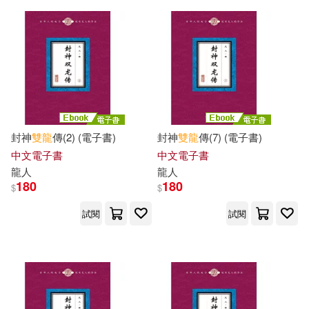
(1)
長江文藝出版社(1)
（俄羅斯）契訶夫(1)
雲南科技出版社(1)
青林(1)
（美）房龍(1)
風車(1)
（美）麥克·巴內特，（美）珍·克拉
封神
雙龍
傳(2) (電子書)
封神
雙龍
傳(7) (電子書)
絲(1)
中文電子書
中文電子書
龍人
龍人
（英）J.M.紐瑟姆(1)
180
180
$
$
試閱
試閱
（英）詹姆斯·諾伯里(1)