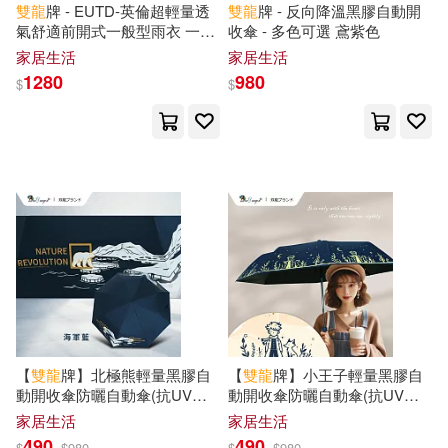
雙龍
牌 - EUTD-英倫超輕量透
雙龍
牌 - 反向降溫黑膠自動開
氣舒適前開式一般型雨衣 一般
收傘 - 多色可選 鳶紫色
型-卡其
休閒生活(37)
婦幼生活(66)
李涼(10)
啊哈時光(5)
展開
家居生活
家居生活
1280
980
$
$
餐廚生活(65)
鞋包配件(153)
瑪麗．波．奧斯本(4)
出版社
(可複選)
票券(2)
電子書(58)
王度廬(3)
王開林(3)
蓋亞(48)
東立(25)
有聲書(3)
瑞貝卡・亞羅斯(3)
時報出版(23)
青文(15)
美國迪士尼公司(3)
葉聖陶(3)
天下書盟(12)
尖端(12)
展開
龍雲(3)
Marcel Pixel(2)
【
雙龍
牌】北極熊輕量黑膠自
【
雙龍
牌】小王子輕量黑膠自
上硯(11)
大霹靂(9)
動開收傘防曬自動傘(抗UV防
動開收傘防曬自動傘(抗UV防
配送方式
(可複選)
風晴雨傘折傘B6061E) 海軍藍
風晴雨傘折傘B6061D) 海軍藍
佐藤駿光(2)
倪匡(2)
家居生活
家居生活
得利影視(9)
南海出版公司(7)
490
490
$
$
980
$
$
980