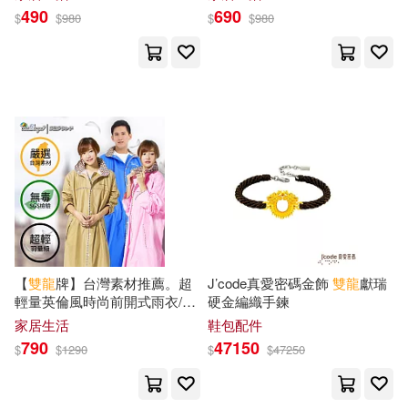
粉
藍
490
690
$
$
980
$
$
980
【
雙龍
牌】台灣素材推薦。超
J’code真愛密碼金飾
雙龍
獻瑞
輕量英倫風時尚前開式雨衣/口
硬金編織手鍊
袋設計/通風內網一般型卡其色
家居生活
鞋包配件
790
47150
$
$
1290
$
$
47250