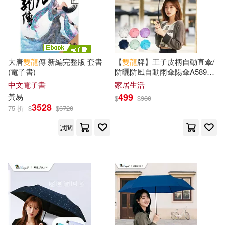
現在可購買商品(647)
明日工作室(2)
仇國良，《雙鳳龍獅》編纂委員會
作者/演唱/譯/編/繪(52)
(1)
機械工業出版社(2)
沙鷗(2)
佐賀崎しげる／鍋島テツヒロ (原
價格
大唐
雙龍
傳 新編完整版 套書
【
雙龍
牌】王子皮柄自動直傘/
作)(1)
-
派拉蒙(2)
清華大學出版社(2)
範圍
(電子書)
防曬防風自動雨傘陽傘A5897
梧桐米
中文電子書
家居生活
余俊(1)
佚名(1)
499
黃易
禾馬(2)
聯經出版公司(2)
$
$
980
3528
75 折
$
$
6720
劉明義(1)
試閱
華品文創(2)
華文出版社(2)
北京小紅花圖書工作室(1)
華東理工大學出版社(2)
卓越教育(1)
卿永光(1)
華納兄弟影業(2)
麥田(2)
古龍(1)
古龍著(1)
Universal(1)