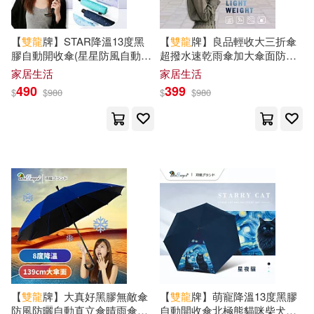
吳煥、顧冠彬(1)
哲也(1)
warner music(1)
【
雙龍
牌】STAR降溫13度黑
【
雙龍
牌】良品輕收大三折傘
膠自動開收傘(星星防風自動傘
超撥水速乾雨傘加大傘面防風
四谷ゼンジ (分鏡構成)(1)
防曬抗UV雨傘陽傘摺疊傘自動
傘B6702 海軍藍
家居生活
家居生活
上海人民出版社(1)
折傘B6290NJ2) 海軍藍
490
399
$
$
980
$
$
980
塗改臨(1)
上海古籍出版社(1)
夏石礦，張雙龍（編）(1)
上海大學出版社(1)
世一(1)
太乙廣告行銷股份有限公司(1)
中信出版社(1)
孟瑛如(1)
中國中醫藥出版社(1)
安徽省文物考古研究所(1)
中國少年兒童出版社(1)
【
雙龍
牌】大真好黑膠無敵傘
【
雙龍
牌】萌寵降溫13度黑膠
防風防曬自動直立傘晴雨傘
自動開收傘北極熊貓咪柴犬防