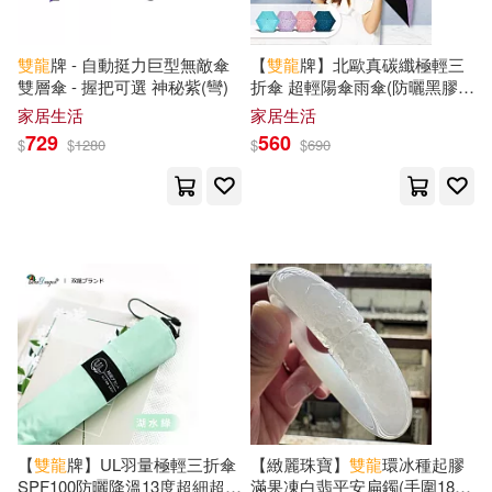
雙龍
牌 - 自動挺力巨型無敵傘
【
雙龍
牌】北歐真碳纖極輕三
雙層傘 - 握把可選 神秘紫(彎)
折傘 超輕陽傘雨傘(防曬黑膠傘
輕量羽毛傘防風傘B8034B) 藤
家居生活
家居生活
花紫
729
560
$
$
1280
$
$
690
【
雙龍
牌】UL羽量極輕三折傘
【緻麗珠寶】
雙龍
環冰種起膠
SPF100防曬降溫13度超細超輕
滿果凍白翡平安扁鐲(手圍18.5-