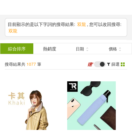
搜
尋
分類
(單選)
目前顯示的是以下字詞的搜尋結果:
双龍
, 您可以改回搜尋:
双龍
結
圖書(229)
所有商品(1077)
果
綜合排序
熱銷度
日期
價格
影音(39)
雜誌(9)
篩
搜尋結果共
1077
筆
篩選
選
美妝(10)
服飾(8)
展開
作者
(可複選)
家居生活(279)
美食(6)
3C(24)
家電(35)
黃易(69)
双龍(37)
保健(20)
設計文具(34)
龍人(19)
神崎裕也(18)