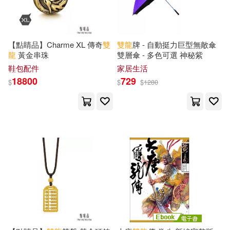
【點睛品】Charme XL 傳奇
雙
雙龍
牌 - 自動挺力巨型無敵傘
龍
黃金串珠
雙層傘 - 多色可選 神秘紫
鞋包配件
家居生活
18800
729
$
$
$
1280