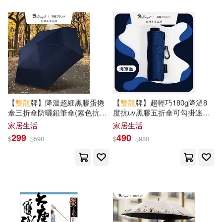
(美)福克納著(1)
(英)諾曼(1)
本週上市新品(6)
外語教學與研究出版社(3)
Coleen Reddy(1)
威向(3)
漫遊者文化(3)
電子書
(可複選)
Elsa Fouquier(1)
相信音樂(3)
索尼影業(3)
適合手機平板閱讀(40)
Gérald Guerlais(1)
【
雙龍
牌】降溫超細黑膠蛋捲
【
雙龍
牌】超輕巧180g降溫8
遠流(3)
人民郵電出版社(2)
傘三折傘防曬鉛筆傘(素色抗
度抗uv黑膠五折傘可勾掛迷你
適合平板閱讀(18)
UV晴雨傘陽傘B1592) 海軍藍
傘晴雨傘口袋傘(防風防曬折疊
家居生活
家居生活
Jangsu Hanuulso(1)
傘超輕氣球傘B6375) 海洋藍
299
490
台聖(2)
商周出版(2)
$
$
590
$
$
980
免費電子書(1)
《雙龍村志》編纂委員會(1)
小漫遊文化(2)
幼福(2)
ハザマ ササミ (漫畫)(1)
其他
(可複選)
文匯出版社(2)
明天出版社(2)
九天書苑(1)