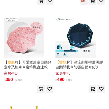
光明日報出版社(1)
曾德生，龐雙龍（主編）(1)
利陽時代(1)
勁藝(1)
曾德生，龐雙龍，劉麗儀（主編）
(1)
北京語言大學出版社(1)
朱雙龍(1)
李謀宏(1)
北岳文藝出版社(1)
李雙龍(1)
林詩敏(1)
【
雙龍
牌】可愛童趣傘自動兒
【
雙龍
牌】漂流刺蝟輕量黑膠
北方婦女兒童出版社(1)
童傘恐龍車車蜜蜂瓢蟲速乾雨
自動開收傘防曬自動傘(抗UV
林靈(1)
林顯易(1)
傘(晴雨兩用傘/安全童傘自動開
防風晴雨傘折傘B6061G) 海軍
家居生活
家居生活
直傘D3077) 甜點時光
藍
南方日報出版社(1)
博客來(1)
350
490
$
$
390
$
$
980
楊霆輝(1)
櫻川なろ(1)
古吳軒出版社(1)
段小勇 編著(1)
永涵(1)
台海出版社(1)