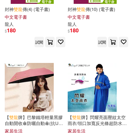
封神
雙龍
傳(4) (電子書)
封神
雙龍
傳(10) (電子書)
中文電子書
中文電子書
龍人
龍人
180
180
$
$
試閱
試閱
【
雙龍
牌】巴黎鐵塔輕量黑膠
【
雙龍
牌】閃耀亮面壓紋太空
自動開收傘防曬自動傘(抗UV
雨衣/領口加寬反光條超防水套
防風晴雨傘折傘B6061F) 櫻花
式小飛俠雨衣EY44254XL海軍
家居生活
家居生活