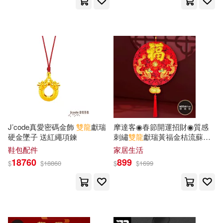
J’code真愛密碼金飾
雙龍
獻瑞
摩達客◉春節開運招財◉質感
硬金墜子 送紅繩項鍊
刺繡
雙龍
獻瑞黃福金桔流蘇掛
飾吊飾
鞋包配件
家居生活
18760
899
$
$
18860
$
$
1699