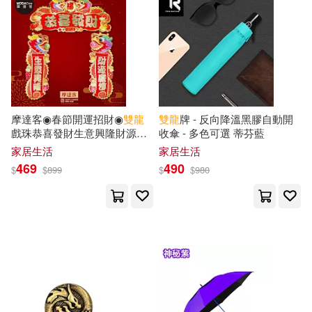
摩達客◉春節開運招財◉
雙龍
雙龍
牌 - 反向降溫黑膠自動開
戲珠恭喜發財生意興隆財源廣
收傘 - 多色可選 蒂芬藍
進門聯三片組-橫批+左右對聯
家居生活
家居生活
春聯
469
490
$
$
899
$
$
980