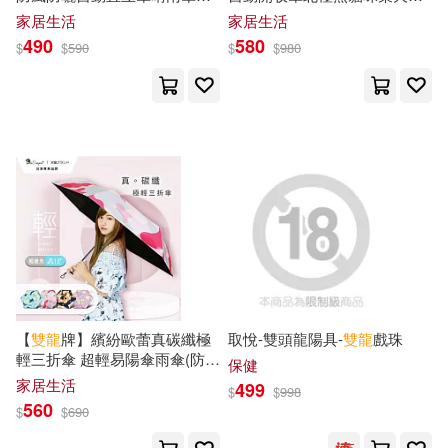
安斌，董文魯，胡士旗(1)
A0397 皇家藍
曬自動傘雨傘折傘B6290NK 星
家居生活
家居生活
中國建築工業出版社(1)
夜貓
490
580
$
$
590
$
$
980
安雙龍(1)
宋道樹(1)
中國財政經濟出版社(1)
宮西達也(1)
小林子(1)
中國農業科學技術出版社(1)
崔鍾雷（主編）(1)
常磐藍(1)
中國電力出版社(1)
幼福編輯部(1)
張心雨(1)
中央編譯出版社(1)
彭慧鸞(1)
徐春羽(1)
人民交通出版社(1)
【
雙龍
牌】繽紛歐蕾真碳纖極
取悅-雙頭龍陽具-
雙龍
戲珠
輕三折傘 超輕易陽傘雨傘(防曬
保健
成應翠(1)
文傑(1)
黑膠傘輕量羽毛傘防風傘
家居生活
499
$
$
998
人類文化(1)
位佳(1)
B8034A) 粉草莓歐蕾
560
$
$
690
方素珍(1)