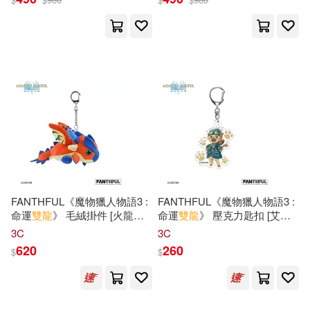
可超商取貨(353)
坂本龍一(2)
寶拉・波西歐(2)
集英社(7)
可海外宅配(292)
悠雨(2)
方錦龍(2)
北京聯合出版公司(5)
可港澳店取(226)
林姓主婦(2)
決明(2)
電子工業出版社(5)
三采(4)
可新加坡店取(241)
王雙龍(2)
謙虚同好會(2)
双美生活文創(4)
小天下(4)
可菲律賓店取(238)
邱國雄(2)
鄭證因(2)
FANTHFUL《魔物獵人物語3 :
FANTHFUL《魔物獵人物語3 :
中國文史出版社(3)
命運
雙龍
》 毛絨掛件 [火龍擂
命運
雙龍
》 壓克力匙扣 [艾露
斯]
貓魯迪]
3C
3C
麥可・巴菲爾(2)
上市日期
(可複選)
620
260
中國農業出版社(3)
$
$
黑幼龍、虞立琪(2)
一個月內上市新品(42)
中國鐵道出版社(3)