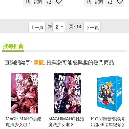
紙
試閱
紙
試閱
第
頁 ⁄
18
上一頁
下一頁
搜尋推薦
查詢關鍵字:
, 推薦您可能感興趣的熱門商品
双龍
MACHIMAHO挑錯
MACHIMAHO挑錯
K-ON!輕音部(尖端
魔法少女啦 1
魔法少女啦 3
出版45週年紀念套