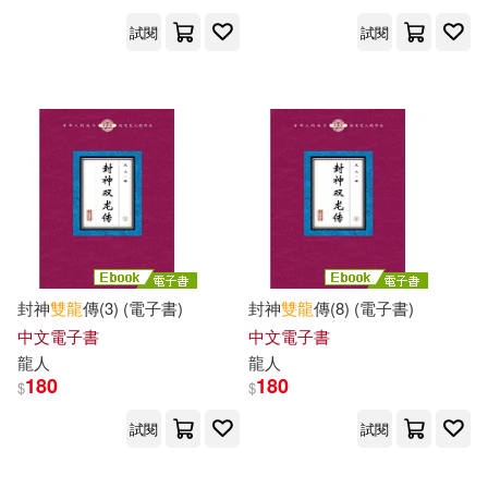
馬明(1)
馬琳(1)
試閱
試閱
華幼文化(1)
馬興斌，劉雙龍，諶志偉（主編）
(1)
西南師範大學出版社(1)
馬超(1)
親子天下(1)
賽尚圖文(1)
馬雙龍，黃岩，宋佳，王競偵，高
博強(1)
農業部農村發展及水土保持署(1)
馮礦偉(1)
高麗君(1)
封神
雙龍
傳(3) (電子書)
封神
雙龍
傳(8) (電子書)
采實文化(1)
中文電子書
中文電子書
黃庭旭，陳雙龍，周鵬，徐倩華(1)
龍人
龍人
180
180
采昌國際多媒體(1)
$
$
黃建豪(1)
龍蝦(1)
試閱
試閱
金盾出版社(1)
龐雙龍，曾德生，廖燊銳（主編）