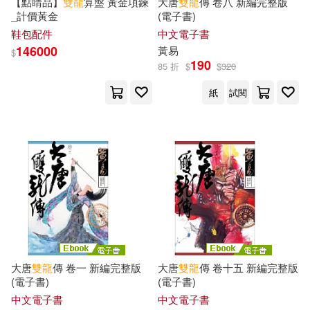
【點睛品】
雙龍
算盤 黃金項鍊
大唐
雙龍
傳 卷八 新編完整版
_計價黃金
(電子書)
鞋包配件
中文電子書
146000
黃易
$
190
85 折
$
$
320
紙
試閱
大唐
雙龍
傳 卷一 新編完整版
大唐
雙龍
傳 卷十五 新編完整版
(電子書)
(電子書)
中文電子書
中文電子書