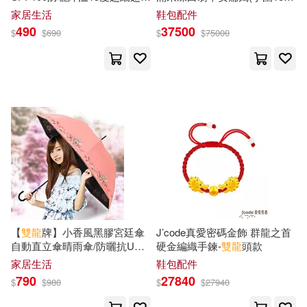
羽毛傘/迷你傘/摺疊傘/晴雨傘
19)【雕刻飾品鐲】 19 白翡翠
家居生活
鞋包配件
B6573 湖水綠
490
37500
$
$
690
$
$
75000
【
雙龍
牌】小香風黑膠宮廷傘
J’code真愛密碼金飾 群龍之首
自動直立傘晴雨傘/防曬抗UV
硬金編織手鍊-
雙龍
頭款
陽傘A8027D 香頌粉
家居生活
鞋包配件
790
27840
$
$
980
$
$
27940