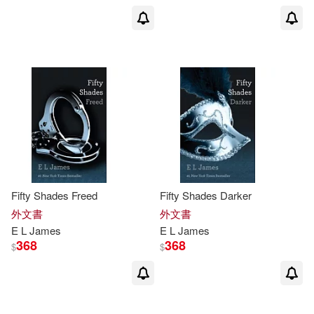
出版社
(可複選)
利陽時代(15)
Universal(8)
Ingram(4)
春光(4)
Random House(2)
Fifty Shades Freed
Fifty Shades Darker
外文書
外文書
Music On Vinyl(1)
E L James
E L James
368
368
$
$
Random House UK(1)