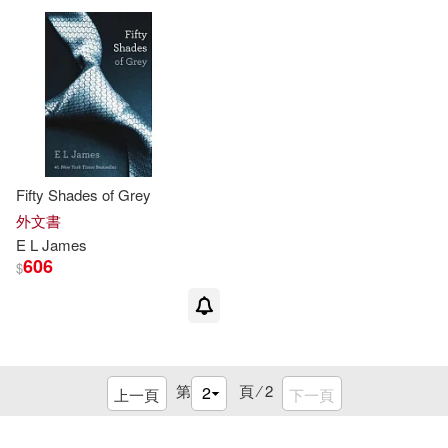
re: public(1)
彗智(1)
配送方式
(可複選)
可超商取貨(34)
Fifty Shades of Grey
可海外宅配(32)
外文書
E L James
606
$
可港澳店取(16)
可新加坡店取(11)
第
頁 ⁄
2
上一頁
下一頁
可菲律賓店取(16)