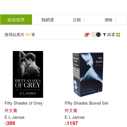
搜
尋
分類
綜合排序
熱銷度
日期
價格
(單選)
結
搜尋結果共
65
筆
篩選
圖書(8)
所有商品(65)
果
影音(26)
保健(28)
篩
選
電子書(3)
展開
作者
(可複選)
Fifty Shades of Grey
Fifty Shades Boxed Set
E L James(6)
E L詹姆絲(4)
外文書
外文書
E L James
E L James
399
1197
$
$
EL James(1)