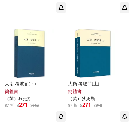
汕頭大學出版社(3)
[英]狄更斯 著 [英]斯旺 韋斯特 改寫
(1)
江蘇文藝出版社(3)
[英]狄更斯等 [英]韋斯特等 改寫(1)
百花文藝出版社(3)
[英]狄更斯（Dickens，C.）(1)
上海科學技術文獻出版社(2)
[英]狄更斯（Dickens，C.）湯姆莎
（Tomscha，T.）阿爾伯斯（Alber
中信出版社(2)
s，P.）改編(1)
大衛·考坡菲(下)
大衛·考坡菲(上)
[英]狄更斯（Dickens，C．）等 著
簡體書
簡體書
中國華僑出版社(2)
韋斯特（West，C．）等 改寫(1)
（
英
）
狄更斯
（
英
）
狄更斯
271
271
87 折
$
$
312
87 折
$
$
312
[英]舍利‧克萊恩（Klein relic）(1)
中國計量出版社(2)
[英]萊恩-普爾 弗雷德里克‧維克多‧狄
北京少年兒童出版社(2)
更斯(1)