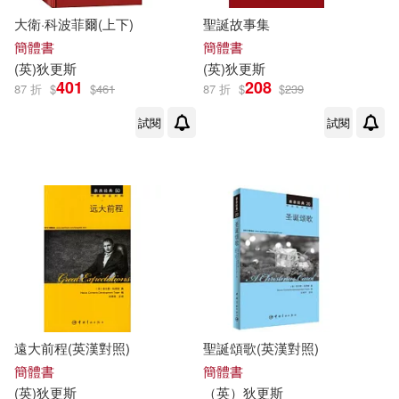
湖南科學技術出版社(1)
大衛·科波菲爾(上下)
聖誕故事集
簡體書
簡體書
煤炭工業出版社(1)
(
英
)
狄更斯
(
英
)
狄更斯
401
208
87 折
$
$
461
87 折
$
$
239
福建少年兒童出版社(1)
試閱
試閱
福建教育出版社(1)
科學普及出版社(1)
線裝書局(1)
群言出版社(1)
華東師範大學出版社(1)
遠大前程(英漢對照)
聖誕頌歌(英漢對照)
簡體書
簡體書
蘇州大學出版社(1)
(
英
)
狄更斯
（
英
）
狄更斯