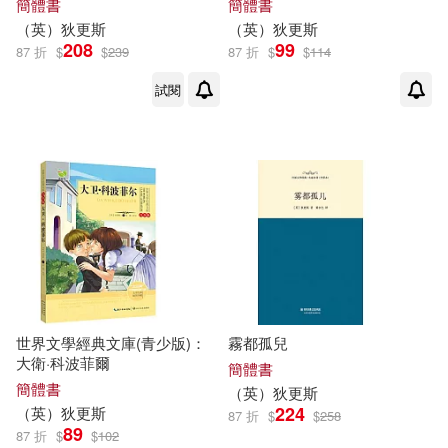
簡體書
簡體書
[英]查爾斯.狄更斯(1)
（
英
）
狄更斯
（
英
）
狄更斯
北方文藝出版社(3)
208
99
87 折
$
$
239
87 折
$
$
114
[英]查爾斯‧狄更斯（Dickens，
C．）(1)
試閱
南京大學出版社(3)
[英]查爾斯‧狄更斯（Dickens，
C．）著 羅杰斯（Rogers，R．）
大連出版社(3)
改寫(1)
[英]查爾斯‧狄更斯（Dickens，
大連理工大學出版社(3)
C．）著 韋斯特（West，C．）改
寫(1)
布可屋(3)
[英]查爾斯‧狄更斯（Dickens，
S．）著 莫厄特（Mowat，R．）改
寫(1)
廣西師範大學出版社(3)
世界文學經典文庫(青少版)：
霧都孤兒
大衛·科波菲爾
簡體書
[英]狄更斯 原著(1)
簡體書
（
英
）
狄更斯
未來出版社(3)
224
（
英
）
狄更斯
87 折
$
$
258
89
[英]狄更斯 等 著 莫厄特 等 改寫(1)
87 折
$
$
102