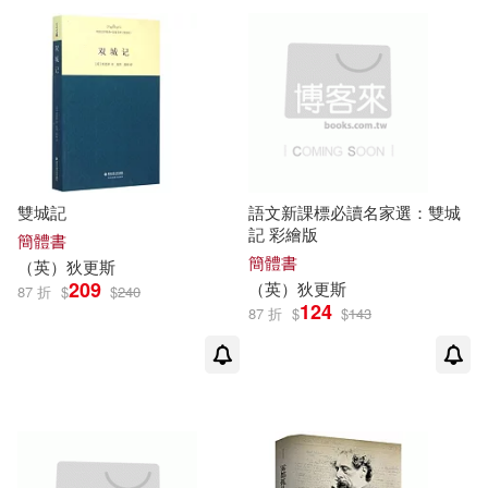
[英]邁克爾‧斯萊特（Charles Dicken
北京工藝美術出版社(2)
s）(1)
史考特(1)
威廉·莎士比亞(1)
南海出版公司(2)
查爾斯．狄更斯（Charles Dicken
吉林大學出版社(2)
s）(1)
雙城記
語文新課標必讀名家選：雙城
記 彩繪版
簡體書
查理斯‧狄更斯(1)
吉林攝影出版社(2)
簡體書
（
英
）
狄更斯
209
（
英
）
狄更斯
87 折
$
$
240
124
狄更斯(英)(1)
87 折
$
$
143
四川文藝出版社(2)
瑪麗．波．奧斯本(1)
國際文化出版公司(2)
童真等(1)
英 狄更斯(1)
天津楊柳青畫社(2)