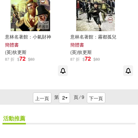
意林名著館：小氣財神
意林名著館：霧都孤兒
簡體書
簡體書
(
英
)
狄更斯
(
英
)
狄更斯
72
72
87 折
$
$
83
87 折
$
$
83
第
頁 ⁄
9
上一頁
下一頁
活動推薦