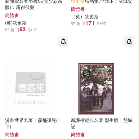
新課標名著小書坊(青少彩繪
狄更斯
精品集.全譯本：雙城記
版)：霧都孤兒
簡體書
（英）查爾斯·約翰·赫芬姆·狄更斯
簡體書
中國大百科全書出版社(1)
(1)
（
英
）
狄更斯
171
(
英
)
狄更斯
87 折
$
$
197
93
87 折
$
$
107
（英）狄更斯 ，等(1)
中國文聯出版社(1)
（英）狄更斯等(1)
中國社會科學出版社(1)
（英）狄更斯（DICKENS，C.）
中西書局(1)
(1)
（英）理查士·狄更斯(1)
人民郵電出版社(1)
（英）約翰·尤曼(1)
北京師範大學出版社(1)
漫畫世界名著：霧都孤兒(上
新課標經典名著·學生版：雙城
下)
記
（英）羅斯·狄更斯(1)
北京教育出版社(1)
簡體書
簡體書