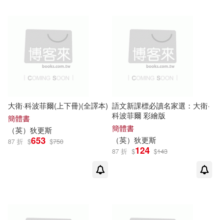
可超商取貨(483)
(英)查爾斯.狄更斯(3)
外語教學與研究出版社(17)
可海外宅配(482)
(英)狄更斯著(3)
江蘇鳳凰文藝出版社(17)
可港澳店取(482)
（英）C.狄更斯(3)
上海三聯書店(13)
可新加坡店取(482)
大衛·科波菲爾(上下冊)(全譯本)
語文新課標必讀名家選：大衛·
（英）查理斯．狄更斯(3)
科波菲爾 彩繪版
清華大學出版社(11)
簡體書
可菲律賓店取(482)
簡體書
（
英
）
狄更斯
(英) 狄更斯著(2)
C.）(2)
653
（
英
）
狄更斯
87 折
$
$
750
商務印書館(10)
124
87 折
$
$
143
[英]查爾斯·狄更斯(2)
電子書
(可複選)
江西教育出版社(10)
[英]查爾斯‧狄更斯(2)
適合手機平板閱讀(8)
中央編譯出版社(9)