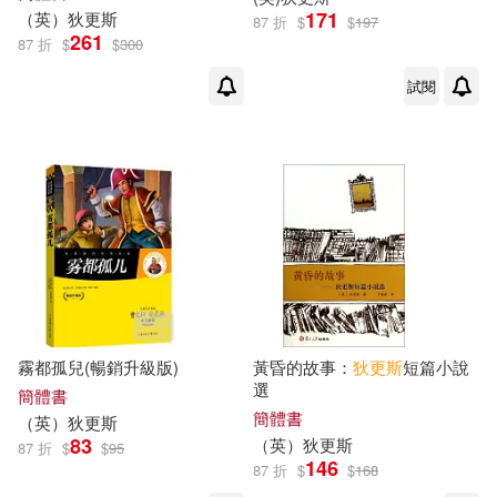
171
（
英
）
狄更斯
87 折
$
$
197
261
87 折
$
$
300
試閱
霧都孤兒(暢銷升級版)
黃昏的故事：
狄更斯
短篇小說
選
簡體書
簡體書
（
英
）
狄更斯
83
（
英
）
狄更斯
87 折
$
$
95
146
87 折
$
$
168