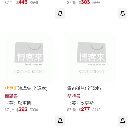
449
303
87 折
$
$
516
87 折
$
$
348
(英)狄更斯(48)
展開
(英)查爾斯·狄更斯(9)
出版社
(可複選)
[英]狄更斯(6)
世界圖書出版公司北京公司(46)
(英)查爾斯‧狄更斯(4)
上海譯文出版社(30)
[英]狄更斯（Dickens，C．）(4)
狄更斯
演講集(全譯本)
霧都孤兒(全譯本)
譯林出版社(26)
展開
簡體書
簡體書
（
英
）
狄更斯
（
英
）
狄更斯
查爾斯．狄更斯(4)
狄更斯(4)
292
277
87 折
$
$
336
87 折
$
$
318
人民文學出版社(23)
配送方式
(可複選)
(英)伯寧罕(3)
中國對外翻譯出版公司(22)