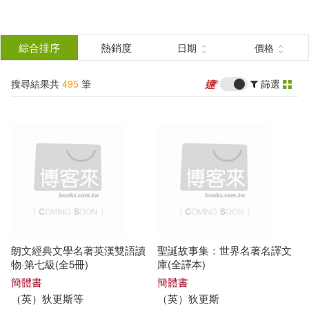
搜
尋
分類
綜合排序
熱銷度
日期
價格
(單選)
結
搜尋結果共
495
筆
篩選
圖書(482)
所有商品(495)
果
影音(1)
電子書(9)
篩
選
有聲書(3)
展開
作者
(可複選)
朗文經典文學名著英漢雙語讀
聖誕故事集：世界名著名譯文
（英）查爾斯·狄更斯(193)
物·第七級(全5冊)
庫(全譯本)
簡體書
簡體書
（
英
）
狄更斯
等
（
英
）
狄更斯
（英）狄更斯(126)