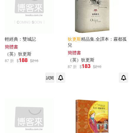
（美）帕姆·波拉克，（美）美格·貝
寧夏人民出版社(2)
晨星(2)
爾維索(1)
（英）C.狄更斯 等（改寫）(1)
東方視角(2)
輕經典：雙城記
狄更斯
精品集.全譯本：霧都孤
（英）亞歷克斯·沃納(1)
兒
河北少年兒童出版社(2)
簡體書
簡體書
（
英
）
狄更斯
188
（
英
）
狄更斯
87 折
$
$
216
（英）克萊爾·托瑪琳(1)
浙江人民出版社(2)
183
87 折
$
$
210
試閱
（英）彼得·阿克羅伊德(1)
浙江大學出版社(2)
（英）托尼·威廉斯(1)
浙江文藝出版社(2)
（英）昆廷·布萊克(1)
清文華泉(2)
現代出版社(2)