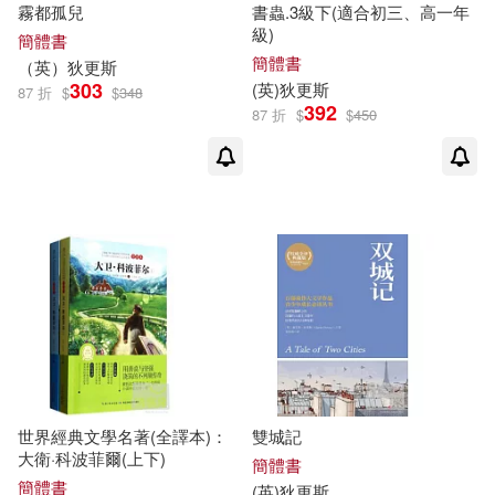
霧都孤兒
書蟲.3級下(適合初三、高一年
級)
簡體書
簡體書
（
英
）
狄更斯
303
(
英
)
狄更斯
87 折
$
$
348
392
87 折
$
$
450
世界經典文學名著(全譯本)：
雙城記
大衛·科波菲爾(上下)
簡體書
簡體書
(
英
)
狄更斯