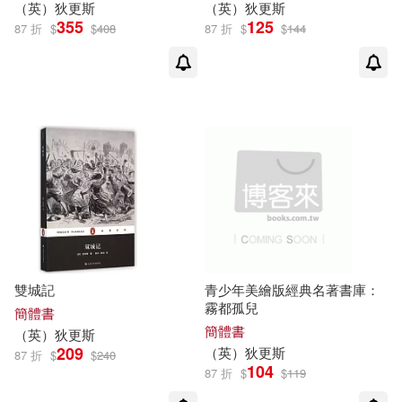
（
英
）
狄更斯
（
英
）
狄更斯
（英）邁克爾·羅伯(1)
355
125
北岳文藝出版社(1)
87 折
$
$
408
87 折
$
$
144
（英）雷蒙德·威廉斯(1)
南方出版社(1)
（英）露辛達·狄更斯·霍克斯利(1)
吉林人民出版社(1)
吉林美術出版社(1)
商務(1)
啟示(1)
團結出版社(1)
雙城記
青少年美繪版經典名著書庫：
外國文學出版(1)
霧都孤兒
簡體書
簡體書
（
英
）
狄更斯
209
（
英
）
狄更斯
外文出版社(1)
天地出版社(1)
87 折
$
$
240
104
87 折
$
$
119