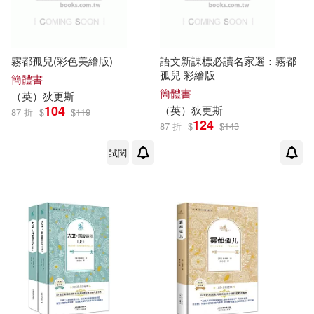
(2)
中國宇航出版社(5)
（英國）查爾斯·狄更斯(2)
新世界出版社(5)
霧都孤兒(彩色美繪版)
語文新課標必讀名家選：霧都
孤兒 彩繪版
簡體書
（英）查爾斯.狄更斯(2)
簡體書
湖南文藝出版社(5)
（
英
）
狄更斯
104
（
英
）
狄更斯
87 折
$
$
119
（英）狄更斯（Dickens C.）著(2)
124
87 折
$
$
143
百花洲文藝出版社(5)
試閱
（英）羅斯·狄更斯等(2)
遼寧人民出版社(5)
(英)威廉‧莎士比亞 查爾斯‧狄更斯(1)
中國友誼出版公司(4)
(英)彼得·阿克羅伊德(1)
中國畫報出版社(4)
(英)施利克(1)
中國致公出版社(4)