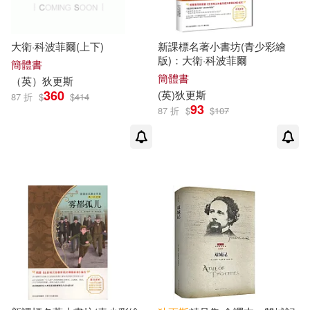
（英）查爾斯`狄更斯(1)
福建人民出版社(2)
（英）查爾斯·狄更斯等（著），
大衛·科波菲爾(上下)
新課標名著小書坊(青少彩繪
花城出版社(2)
（法）帕斯卡爾·潘等（繪）(1)
版)：大衛·科波菲爾
簡體書
簡體書
（英）查爾斯·狄更斯（Dickens，
（
英
）
狄更斯
陝西師範大學出版社(2)
C.）(1)
360
(
英
)
狄更斯
87 折
$
$
414
93
87 折
$
$
107
（英）查爾斯·狄更斯，（英）CLA
雲南人民出版社(2)
RE WEST(1)
（英）查爾斯·狄更斯，（英）CLA
青島出版社(2)
三晉出版社(1)
RS WEST(1)
（英）查爾斯·狄更斯，（英）RAL
上海交通大學出版社(1)
PH MOWAT(1)
（英）查爾斯·狄更斯，（英）RIC
上海人民出版社(1)
HARD ROGERS(1)
（英）查爾斯·狄更斯，（英）傑克·
上海人民美術出版社(1)
諾埃爾(1)