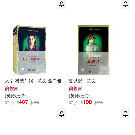
大衛·科波菲爾：英文 全二冊
雙城記：英文
簡體書
簡體書
(
英
)
狄更斯
(
英
)
狄更斯
407
198
87 折
$
$
468
87 折
$
$
228