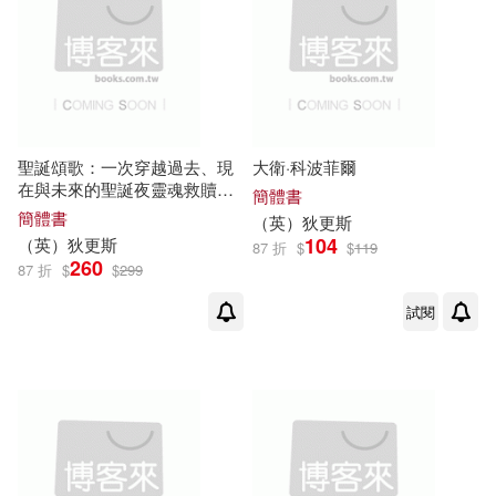
[英]查爾斯．狄更斯（Charles Dick
ens）(2)
適合平板閱讀(1)
長江文藝出版社(8)
[英]查理斯·狄更斯[CharlesDickens]
著(2)
上海外語教育出版社(7)
其他
(可複選)
[英]狄更斯（Dickens(2)
聖誕頌歌：一次穿越過去、現
大衛·科波菲爾
天津人民出版社(7)
在與未來的聖誕夜靈魂救贖之
現在可購買商品(34)
簡體書
旅
史考特◎改編(2)
簡體書
（
英
）
狄更斯
北京燕山出版社(6)
104
（
英
）
狄更斯
87 折
$
$
119
作者/演唱/譯/編/繪(458)
260
87 折
$
$
299
查爾斯·狄更斯(2)
北京理工大學出版社(6)
試閱
價格
-
範圍
查爾斯‧狄更斯(2)
萬卷出版公司(6)
狄更斯[英](2)
上海文藝出版社(5)
狄更斯（Charles Dickens）◎原著