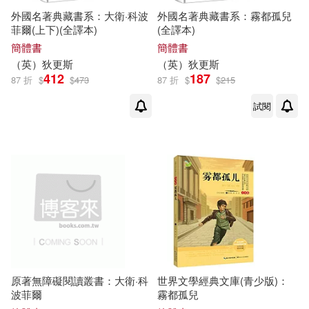
外國名著典藏書系：大衛·科波
外國名著典藏書系：霧都孤兒
(英)查爾斯‧約翰‧赫芬姆‧狄更斯(1)
菲爾(上下)(全譯本)
(全譯本)
作家出版社(4)
簡體書
簡體書
(英)韋爾斯-科爾(1)
（
英
）
狄更斯
（
英
）
狄更斯
412
187
光明日報出版社(4)
87 折
$
$
473
87 折
$
$
215
[美]喬丹（Jordan，J．O．）編(1)
試閱
北方婦女兒童出版社(4)
[英]C．狄更斯 著 [英]M．梅森 D．
K．斯旺 M．韋斯特 改寫(1)
吉林出版集團有限責任公司(4)
[英]C．狄更斯 著 [英]D．K．斯旺
改寫(1)
崧燁文化(4)
[英]威廉·S.霍爾茲沃思(1)
西安交通大學出版社(4)
[英]斯坦利‧萊恩—普爾 弗雷德里克‧
原著無障礙閱讀叢書：大衛·科
世界文學經典文庫(青少版)：
維克多‧狄更斯(1)
世界圖書(上海)出版公司(3)
波菲爾
霧都孤兒