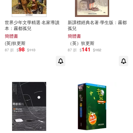
世界少年文學精選·名家導讀
新課標經典名著·學生版：霧都
本：霧都孤兒
孤兒
簡體書
簡體書
(
英
)
狄更斯
（
英
）
狄更斯
98
141
87 折
$
$
113
87 折
$
$
162