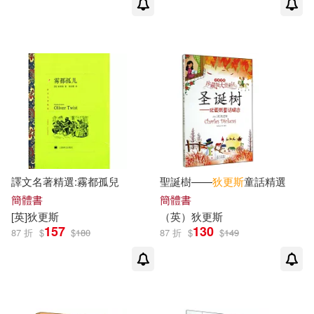
安徽人民出版社(1)
安徽少年兒童出版社(1)
小天下(1)
崇文書局(1)
希望出版社(1)
廣東新世紀出版社(1)
譯文名著精選:霧都孤兒
聖誕樹——
狄更斯
童話精選
簡體書
簡體書
[
英
]
狄更斯
（
英
）
狄更斯
得利影視(1)
157
130
87 折
$
$
180
87 折
$
$
149
復旦大學出版社(1)
敦煌文藝出版社(1)