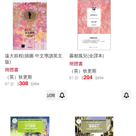
遠大前程(插圖·中文導讀英文
霧都孤兒(全譯本)
版)
簡體書
簡體書
（
英
）
狄更斯
204
（
英
）
狄更斯
87 折
$
$
234
308
87 折
$
$
354
試閱