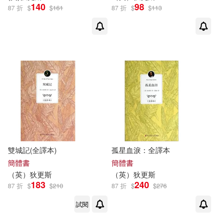
140
98
87 折
$
$
161
87 折
$
$
113
貴州人民出版社(1)
遠足文化(1)
遼海出版社(1)
重慶出版社(1)
重慶大學出版社(1)
長春出版社(1)
雙城記(全譯本)
孤星血淚：全譯本
簡體書
簡體書
雲南教育出版社(1)
韋伯(1)
（
英
）
狄更斯
（
英
）
狄更斯
183
240
87 折
$
$
210
87 折
$
$
276
首都師範大學出版社(1)
試閱