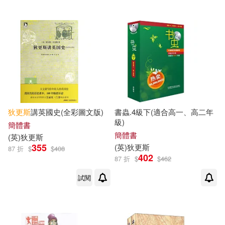
狄更斯
講英國史(全彩圖文版)
書蟲.4級下(適合高一、高二年
級)
簡體書
簡體書
(
英
)
狄更斯
355
(
英
)
狄更斯
87 折
$
$
408
402
87 折
$
$
462
試閱