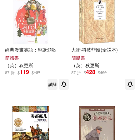
經典漫畫英語：聖誕頌歌
大衛·科波菲爾(全譯本)
簡體書
簡體書
（
英
）
狄更斯
（
英
）
狄更斯
119
428
87 折
$
$
137
87 折
$
$
492
試閱