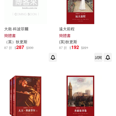
江西人民出版社(1)
河南文藝出版社(1)
大衛·科波菲爾
遠大前程
簡體書
簡體書
浙江少年兒童出版社(1)
（
英
）
狄更斯
(
英
)
狄更斯
287
192
87 折
$
$
330
87 折
$
$
221
浙江教育出版社(1)
試閱
湖北少年兒童出版社(1)
湖北教育出版社(1)
湖北美術出版社(1)