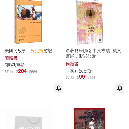
文匯出版社(1)
方向出版社(1)
旅遊教育出版社(1)
明天出版社(1)
朝華出版社(1)
美國的故事：
狄更斯
游記
名著雙語讀物·中文導讀+英文
原版：聖誕頌歌
簡體書
簡體書
(
英
)
狄更斯
東方出版社(1)
格林文化(1)
204
（
英
）
狄更斯
87 折
$
$
234
99
87 折
$
$
114
武漢大學出版社(1)
江蘇人民出版社(1)
江蘇美術出版社(1)