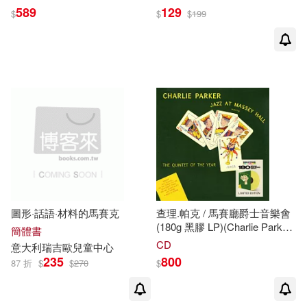
Masculin Live DVD)
馬捷爾 (指揮) 維也納愛樂
589
129
$
$
$
199
(Dvorak : Symphony No. 8 ;
Tchaikovsky : Romeo & Juliet)
圖形·話語·材料的馬賽克
查理.帕克 / 馬賽廳爵士音樂會
(180g 黑膠 LP)(Charlie Parker
簡體書
/ Jazz At Massey Hall (180
CD
意大利瑞吉
歐
兒童中心
LP))
235
800
87 折
$
$
270
$