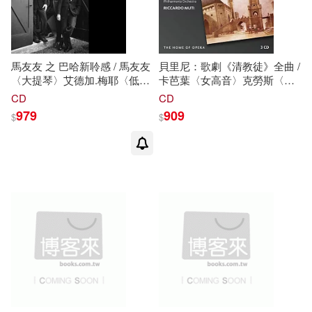
馬友友 之 巴哈新聆感 / 馬友友
貝里尼：歌劇《清教徒》全曲 /
〈大提琴〉艾德加.梅耶〈低音
卡芭葉〈女高音〉克勞斯〈男
大提琴〉克里斯.泰爾〈曼陀
高音〉馬努桂拉〈男中音〉哈
CD
CD
林〉歐洲進口盤 (2LP黑膠唱
瑪里〈次女高音〉(歐洲進口盤
979
909
$
$
片)(Bach Trios / Yo-Yo Ma,
3CD)(Bellini: I Puritani /
Chris Thile, Edgar Meyer
Caballe, Kraus,
(2LP))
Muti/Philharmonia (3CD))