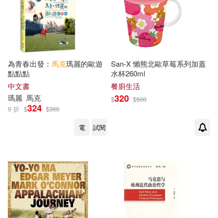
[德]馬克斯·多奈爾著(1)
Linfair Records Limited(2)
電子書
(可複選)
[德]馬克斯‧多奈爾（Max Doerner）
(1)
Profil(2)
Universal(2)
適合手機平板閱讀(8)
為青春出發：
馬克
瑪麗的歐遊
San-X 懶熊北歐草莓系列加蓋
[美]喬伊斯‧卡羅爾‧歐茨(1)
點點點
水杯260ml
人民文學出版社(2)
適合平板閱讀(1)
中文書
餐廚生活
[英]馬克·倫納德（Mark Leonard）
320
瑪麗
馬克
$
$
500
(1)
八旗文化(2)
啟動文化(2)
324
9 折
$
$
360
中國地圖出版社(1)
其他
(可複選)
電
試閱
春山出版(2)
于福年，（匈）歐勞維茨·馬克（主
現在可購買商品(121)
編）(1)
社會科學文獻出版社(2)
以撒辛格(1)
作者/演唱/譯/編/繪(23)
馬可孛羅(2)
傅其林，匡存玖(1)
價格