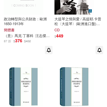
政治轉型與公共財政：歐洲
大提琴之情與愛 / 高提耶.卡普
1650-1913年
松〈大提琴〉(歐洲進口盤)
(Emotions / Gautier Capuçon)
簡體書
CD
449
（意）
馬克
·丁塞科
汪志傑，倪霓
$
376
87 折
$
$
432