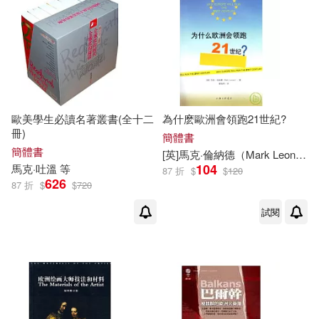
歐美學生必讀名著叢書(全十二
為什麽歐洲會領跑21世紀?
冊)
簡體書
簡體書
[英]
馬克
·倫納德（Mark Leonard）
104
馬克
·吐溫 等
87 折
$
$
120
626
87 折
$
$
720
試閱