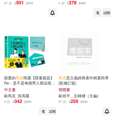
501
378
烏雲特娜著(1)
王志欽(1)
87 折
$
$
576
9 折
$
$
420
博樂伯樂(1)
台灣先智(1)
電
試閱
瑪麗(1)
台聖(1)
唐山出版社(1)
約翰‧道格拉斯，馬克‧歐奀薛克(1)
四川人民出版社(1)
寂天(1)
約翰．道格拉斯＆馬克．歐夏克(1)
尚儀數位學習(1)
左岸文化(1)
維．比安基(1)
文圓國際(1)
時報出版(1)
親愛的
馬克
瑪麗【限量親簽】
馬克
思主義經典著作精選與導
肯尼斯．葛拉罕(1)
Re：是不是每個男人都這樣?
讀(修訂版)
東方出版社(1)
格林文化(1)
(附贈快速通關信封)
中文書
簡體書
歐
馬克
吳瑪麗
歐
祝平，彭棟樑（主編）
華盛頓‧歐文(1)
藍斯(1)
342
255
9 折
$
$
380
87 折
$
$
293
民主與建設出版社(1)
電
試閱
衣俊卿著(1)
賈婕(1)