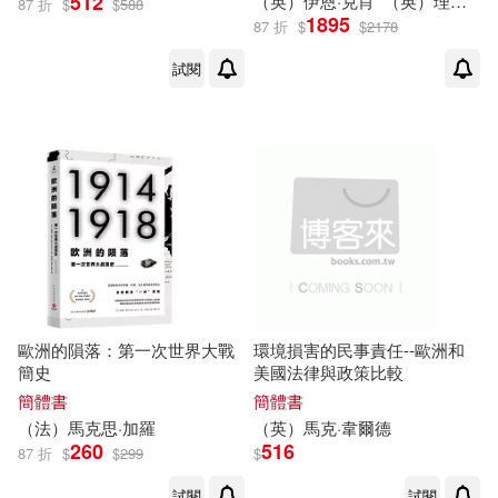
512
（英）伊恩·
克
肖
（英）理查德·埃文斯
87 折
$
$
588
1895
87 折
$
$
2178
試閱
歐洲的隕落：第一次世界大戰
環境損害的民事責任--歐洲和
簡史
美國法律與政策比較
簡體書
簡體書
（法）
馬克
思·加羅
（英）
馬克
·韋爾德
260
516
87 折
$
$
299
$
試閱
試閱