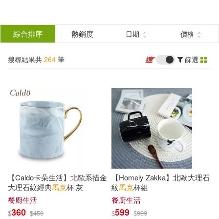
搜
尋
分類
綜合排序
熱銷度
日期
價格
(單選)
結
搜尋結果共
264
筆
篩選
圖書(84)
所有商品(264)
果
影音(60)
雜誌(1)
篩
選
服飾(1)
家居生活(6)
展開
作者
(可複選)
設計文具(6)
餐廚生活(94)
【Caldo卡朵生活】北歐系描金
【Homely Zakka】北歐大理石
鞋包配件(2)
電子書(9)
歐馬克(10)
大理石紋經典
馬克
杯 灰
紋
馬克
杯組
餐廚生活
餐廚生活
360
599
$
$
450
$
$
999
有聲書(1)
傅其林（主編）(3)