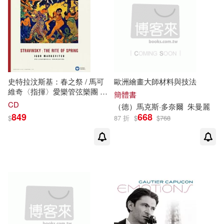
史特拉汶斯基：春之祭 / 馬可
歐洲繪畫大師材料與技法
維奇〈指揮〉愛樂管弦樂團 歐
簡體書
洲進口盤 (LP黑膠唱片)
CD
（德）
馬克
斯·多奈爾
朱曼麗
(STRAVINSKY Le Sacre du
849
668
$
87 折
$
$
768
printemps.(The Rite of Spring) /
Igor Markevitch (LP))