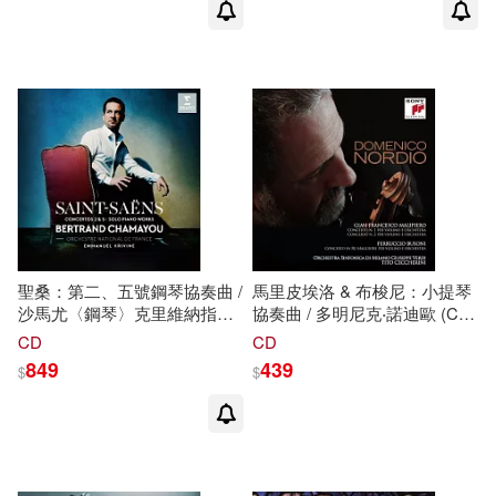
Boxes Series-Mahler:
爾塞，男中音/詹姆斯‧莫里斯，
Symphonies Nos. 1, 5, 6, 9,
低男中音 ☉提爾森─湯瑪斯指
Lieder / Dame Janet Baker /
揮舊金山交響樂團與合唱團、
Sir John Barbirolli (5CD))
舊金山女聲(Mahler: Symphony
No. 8 & Adagio from
Symphony No. 10 / Erin Wall,
Elza van den Heever, Laura
Claycomb, Katarina Karneus,
Yvonne Naef, Anthony Dean
Griffey, Quinn Kelsey, James
Morris, San Francisco
Symphony / Michael Tilson
Thomas)
聖桑：第二、五號鋼琴協奏曲 /
馬里皮埃洛 & 布梭尼：小提琴
沙馬尤〈鋼琴〉克里維納指揮
協奏曲 / 多明尼克‧諾迪歐 (CD)
法國國家管弦樂團 歐洲進口盤
(Malipiero, Busoni : Violin
CD
CD
(LP黑膠唱片)(Saint-Saëns
Concertos / Domenico Nordio/)
849
439
$
$
Vinly / Bertrand Chamayou /
Emmanuel Krivine / Orchestre
National de France (LP))