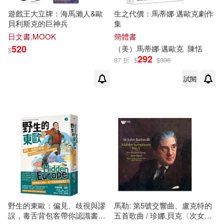
遊戲王大立牌：海馬瀨人&歐
生之代價：馬蒂娜·邁歐克劇作
貝利斯克的巨神兵
集
（美）喬伊絲·卡羅爾·歐茨(1)
日文書.MOOK
簡體書
520
（美）馬蒂娜·邁歐克
陳恬
（美）馬克·凱塞爾曼，喬爾·克里格
$
292
(1)
87 折
$
$
336
試閱
（美）馬克·歐(1)
（美）馬克·湯普森(1)
（美）馬克·特拉克滕伯格(1)
（美）馬蒂娜·邁歐克(1)
野生的東歐：偏見、歧視與謬
馬勒: 第5號交響曲、盧克特的
（英）伊恩·克肖(1)
誤，毒舌背包客帶你認識書上
五首歌曲 / 珍娜.貝克〈次女高