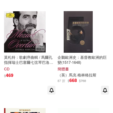
莫札特：歌劇序曲輯 / 馬爾孔
企鵝歐洲史：基督教歐洲的巨
指揮瑞士巴塞爾七弦琴巴洛克
變(1517-1648)
管弦樂團(Mozart : Overtures /
CD
簡體書
Andrea Marcon - La Cetra)
469
（英）
馬克
·格林格拉斯
$
668
87 折
$
$
768