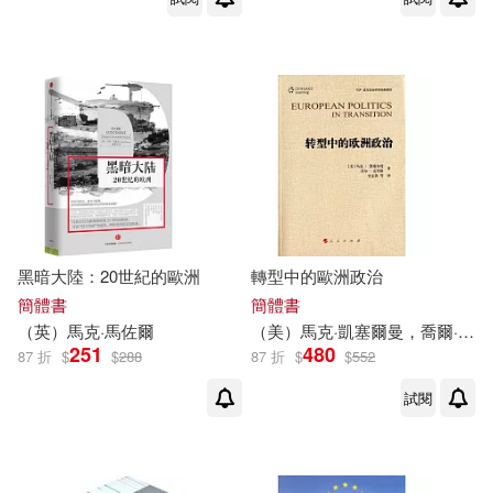
黑暗大陸：20世紀的歐洲
轉型中的歐洲政治
簡體書
簡體書
（英）
馬克
·馬佐爾
（美）
馬克
·凱塞爾曼，喬爾·克里格
251
480
87 折
$
$
288
87 折
$
$
552
試閱