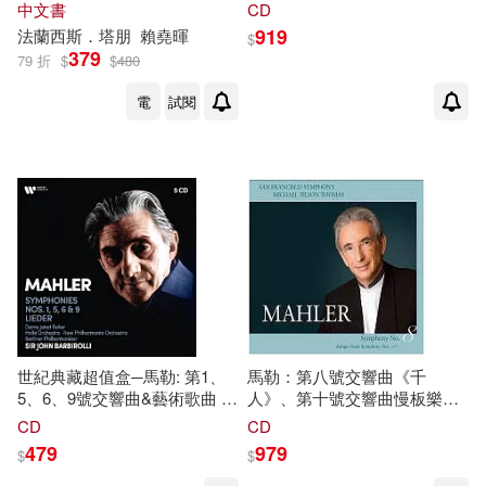
沒有寫的歐洲(下冊，北馬其
音〉/ 巴畢羅里〈指揮〉/ 新愛
中文書
CD
頓、希臘、土耳其、保加利
樂管弦樂團 歐洲進口盤(2LP)
（英）理查德·埃文斯(1)
919
法蘭西斯．塔朋
賴堯暉
$
亞、羅馬尼亞、摩爾多瓦、烏
(Mahler: Symphony No. 5 &
379
79 折
$
$
480
克蘭、俄羅斯篇)
Ruckert-Lieder / Janet Baker /
Sir John Barbirolli / New
（英）馬克·韋爾德(1)
電
試閱
Philharmonia Orchestra (2LP))
世紀典藏超值盒─馬勒: 第1、
馬勒：第八號交響曲《千
5、6、9號交響曲&藝術歌曲 /
人》、第十號交響曲慢板樂章 /
珍娜貝克〈次女高音〉/ 巴畢羅
☉羅拉‧克雷康，女高音/范丹西
CD
CD
里〈指揮〉/ 哈雷管弦樂團、新
弗，女高音/艾琳‧沃爾，女高
479
979
$
$
愛樂管弦樂團、柏林愛樂 歐洲
音/卡尼歐斯，次女高音/納耶
進口盤(5CD)(New Budget
芙，女低音/格里費，男高音/凱