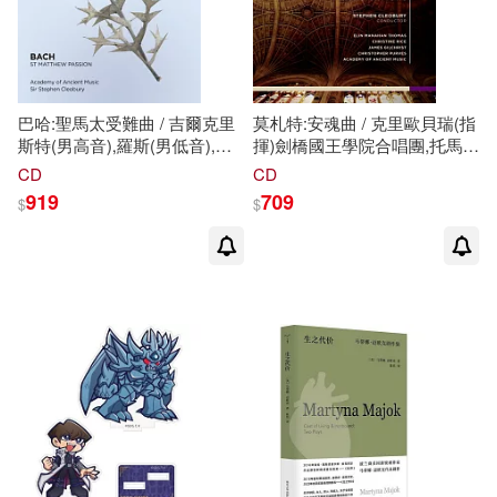
馬克．海曼醫師(1)
馬克．馬佐爾(1)
巴哈:聖馬太受難曲 / 吉爾克里
莫札特:安魂曲 / 克里歐貝瑞(指
魯德亞德．吉卜林(1)
斯特(男高音),羅斯(男低音),貝
揮)劍橋國王學院合唱團,托馬斯
文(女高音),古代音樂學會,克里
(女高音),吉爾克里斯特(男高
CD
CD
歐貝瑞(指揮)劍橋國王學院合
音),帕維斯(男中低音)(Mozart:
919
709
$
$
唱團(Bach: St. Matthew
Requiem Realisations /
（德）馬克斯·多奈爾(1)
Passion /
Cleobury(conductor)Choir of
Gilchrist(tenor),Rose(bass),Bevan(soprano),Academy
King’’s College
of Ancient
Cambridge,Thomas(soprano),Gilch
（意）馬克·丁塞科(1)
Music,Cleobury(conductor)Choir
of King’’s College Cambridge)
（日）內田樹，（日）石川康宏，
（日）池田香代子(1)
（法）馬克思·加羅(1)
（美）博恩·崔西(1)