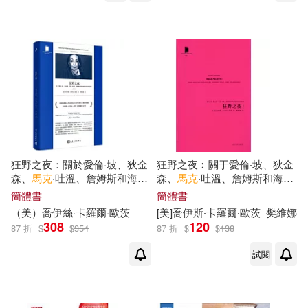
江蘇人民出版社(1)
郭芳麗(1)
鄭清文(1)
江蘇鳳凰美術出版社(1)
鄭莉，張笑夷（主編）(1)
清華大學出版社(1)
陳氚(1)
顏岩(1)
湖南教育出版社(1)
顧海良（主編）(1)
馬克(1)
狂野之夜：關於愛倫·坡、狄金
狂野之夜︰關于愛倫‧坡、狄金
科學出版社(1)
親子天下(1)
森、
馬克
·吐溫、詹姆斯和海明
森、
馬克
‧吐溫、詹姆斯和海明
威最後時日的故事(修訂本)
威最後時日的故事
簡體書
簡體書
馬克 歐康納(1)
（美）喬伊絲·卡羅爾·
歐
茨
[美]喬伊斯‧卡羅爾‧
歐
茨
樊維娜
貓頭鷹(1)
遠流(1)
308
120
87 折
$
$
354
87 折
$
$
138
馬克.吐溫:斯.李柯克:歐.亨利(1)
試閱
重慶出版社(1)
開學文化(1)
馬克·吐溫 等(1)
馬克‧吐溫(1)
青林(1)
高寶(1)