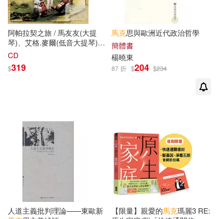
-
黑龍江大學出版社(2)
ADA(1)
範圍
傅其林，秦佳陽(1)
阿帕拉契之旅 / 馬友友(大提
馬克
思與歐洲近代政治哲學
ASV(1)
Archiv(1)
琴)、艾格.麥爾(低音大提琴)、
簡體書
馬克
.歐康諾(小提琴)
CD
傑克‧倫敦(1)
楊曉東
(Appalachia Journey / Yo-Yo
ECM(1)
EuroArts(1)
319
204
$
87 折
$
$
234
Ma, Edgar Meter and Mark
O’Connor)
儒勒．凡爾納(1)
Mercury(1)
Naxos(1)
克里斯瓊．卡洛、菲力普．歐朵...
等(1)
Opus111(1)
Supraphon(1)
劉海靜(1)
匡存玖(1)
warner music(1)
コスパ(1)
史蒂芬‧克恩(1)
契訶夫(1)
上智(1)
上海三聯書店(1)
威廉．莎士比亞(1)
人道主義批判理論——東歐新
【限量】親愛的
馬克
瑪麗3 RE:
上海人民出版社(1)