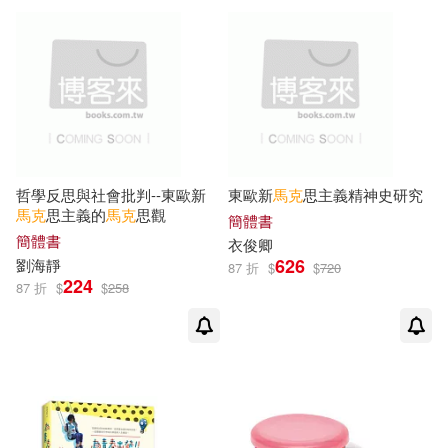
可超商取貨(175)
法蘭西斯．塔朋(2)
Kings College(3)
可海外宅配(153)
珍妮特・Ｌ・妮爾森女爵士(2)
中國人民大學出版社(3)
可港澳店取(133)
目川文化編輯小組(2)
霍桑(2)
中國社會科學出版社(3)
哲學反思與社會批判--東歐新
東歐新
馬克
思主義精神史研究
可新加坡店取(124)
馬克
思主義的
馬克
思觀
馬克垚(2)
馬克．歐雪克(2)
簡體書
出版菊(3)
得利影視(3)
簡體書
衣俊卿
可菲律賓店取(136)
626
劉海靜
87 折
$
$
720
麥可．歐斯特宏(2)
224
87 折
$
$
258
目川文化數位股份有限公司(3)
（英）馬克·格林格拉斯(2)
上市日期
(可複選)
積木文化(3)
Belle Ame(2)
（英）馬克·馬佐爾(2)
一個月內上市新品(2)
C major(2)