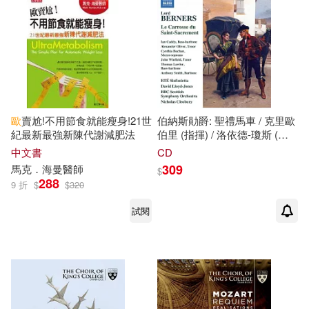
馬克‧歐文登(1)
麥田(1)
馬克、瑪麗(1)
馬克・丹尼歐(1)
馬克吐溫(1)
歐
賣尬!不用節食就能瘦身!21世
伯納斯勛爵: 聖禮馬車 / 克里歐
紀最新最強新陳代謝減肥法
伯里 (指揮) / 洛依德-瓊斯 (指
馬克．愛德華斯(1)
揮) / BBC蘇格蘭交響樂團 / 眾
中文書
CD
星雲集(V.A / Lord Berners: Le
309
馬克
．海曼醫師
$
Carrosse Du Saint-Sacrement
288
9 折
$
$
320
馬克．歐喜雅，提姆‧哈勒帝(1)
/ Cleobury (conductor) / Lloyd-
Jones (conductor) / BBc
試閱
Scottish Symphony Orchestra)
馬克．歐基夫(1)
馬克．歐柏馬西克(1)