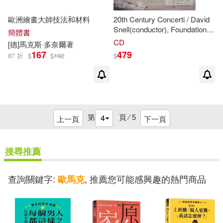
歐洲繪畫大師技法和材料
20th Century Concerti / David
Snell(conductor), Foundation
簡體書
Philharmonic Orchestra(二十
CD
[德]
馬克
斯·多奈爾著
世紀協奏曲選 /演奏/
馬克
.艾瑟
167
479
87 折
$
$
192
$
納(低音號)、達洛里
歐
(豎琴)、
唐肯.艾許比(薩克斯風)、喬安.
梅(木琴)大衛.史奈爾(指揮))
第
頁 ⁄
5
上一頁
下一頁
搜尋推薦
查詢關鍵字:
, 推薦您可能感興趣的熱門商品
歐馬克