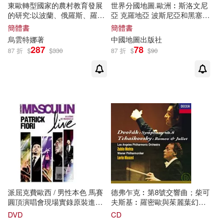
東歐轉型國家的農村教育發展
世界分國地圖.歐洲︰斯洛文尼
的研究:以波蘭、俄羅斯、羅馬
亞 克羅地亞 波斯尼亞和黑塞哥
尼亞和烏克蘭四國為例
維那 黑山 馬其頓
簡體書
簡體書
烏雲特娜著
中國地圖出版社
287
78
87 折
$
$
330
87 折
$
$
90
派屈克費歐西 / 男性本色 馬賽
德弗乍克︰第8號交響曲；柴可
圓頂演唱會現場實錄原裝進口
夫斯基︰羅密歐與茱麗葉幻想
DVD(Patrick Fiori / L’instinct
序曲 / 梅塔 (指揮) 洛杉磯愛樂 /
DVD
CD