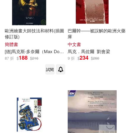
歐洲繪畫大師技法和材料(插圖
巴爾幹——被誤解的歐洲火藥
修訂版)
庫
簡體書
中文書
[德]
馬克
斯‧多奈爾（Max Doerner）
馬克
楊紅太 楊鴻晏
．馬佐爾
劉會梁
188
234
87 折
$
$
216
9 折
$
$
260
試閱