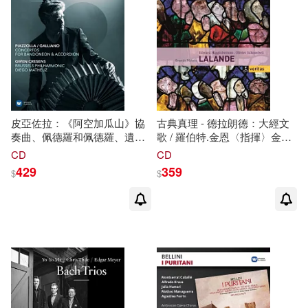
皮亞佐拉：《阿空加瓜山》協
古典真理 - 德拉朗德：大經文
奏曲、佩德羅和佩德羅、遺忘 /
歌 / 羅伯特.金恩〈指揮〉金恩
理查‧蓋利安諾：奧帕爾協奏曲
古樂合奏團、希金波頓〈指
CD
CD
/ 克雷森〈手風琴與班多紐手風
揮〉牛津大學新學院合唱團、
429
359
$
$
琴〉
馬
土茲〈指揮〉布魯塞爾
施內貝利〈指揮〉國王的大馬
愛樂 歐洲進口盤(Piazzolla /
廄及寢宮古樂合奏團與凡爾賽
Galliano Concertos for
巴洛克音樂中心合唱團 歐洲進
Badoneon & Accordion / Gwen
口盤 (2CD)(Veritas x2 -
Cresens / Diego Matheuz /
Lalande: De Profundis, Grands
Brussels Philharmonic)
Motets / Edward Higginbottom
/ Olivier Shneebeli (2CD))