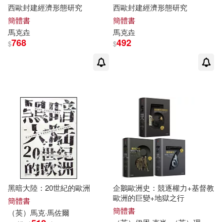
西歐封建經濟形態研究
西歐封建經濟形態研究
簡體書
簡體書
馬克
垚
馬克
垚
768
492
$
$
黑暗大陸：20世紀的歐洲
企鵝歐洲史：競逐權力+基督教
歐洲的巨變+地獄之行
簡體書
簡體書
（英）
馬克
·馬佐爾