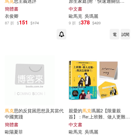
馬克
思主義述評
原生家庭(附「快速通關信
封」；「髮基因」、「淨毒五
簡體書
中文書
意大利瑞吉歐兒童中心(1)
郎」限量優惠折扣碼)
衣俊卿
歐
馬克
吳瑪麗
上海財經大學出版社(1)
151
378
87 折
$
$
174
9 折
$
$
420
愛倫‧坡(1)
愛倫坡(1)
中國中醫藥出版社(1)
電
試閱
托爾斯泰(1)
李寶文著(1)
中國地圖出版社(1)
梅爾維爾(1)
楊曉東(1)
中國科學技術出版社(1)
歐‧亨利(1)
歐亨利(1)
五南(1)
人民出版社(1)
歐祝平，彭棟樑（主編）(1)
南京大學出版社(1)
馬克
思的反貧困思想及其當代
親愛的
馬克
瑪麗2【限量親
中國實踐
簽】：Re:上班難、做人更難，
歐陽夏菲(1)
泰戈爾(1)
我該怎麼辦?(附贈快速通關信
簡體書
中文書
南京師範大學出版社(1)
封)
歐陽夏菲
歐
馬克
吳瑪麗