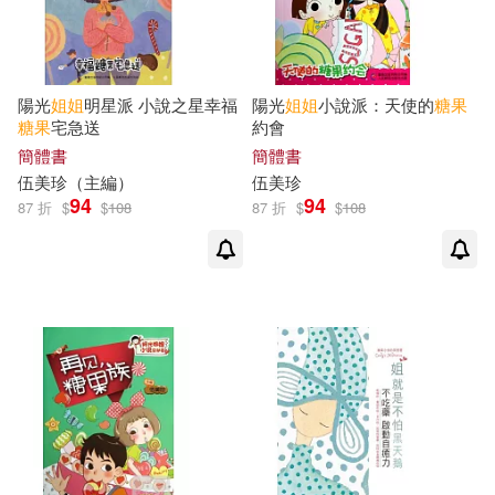
陽光
姐姐
明星派 小說之星幸福
陽光
姐姐
小說派：天使的
糖果
糖果
宅急送
約會
簡體書
簡體書
伍美珍（主編）
伍美珍
94
94
87 折
$
$
108
87 折
$
$
108