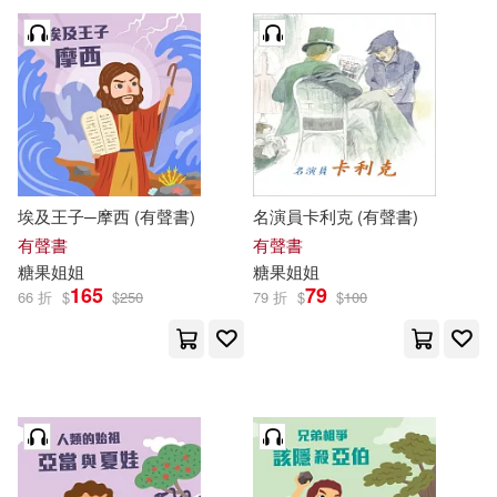
人民郵電出版社(2)
吉林攝影出版社(2)
晨光出版社(2)
明天出版社(1)
禾揚(1)
禾馬(1)
埃及王子─摩西 (有聲書)
名演員卡利克 (有聲書)
有聲書
有聲書
糖果
姐姐
糖果
姐姐
糖果小俠(1)
165
79
66 折
$
$
250
79 折
$
$
100
配送方式
(可複選)
可超商取貨(19)