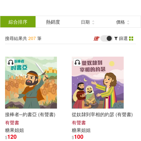
搜
尋
分類
綜合排序
熱銷度
日期
價格
(單選)
結
搜尋結果共
207
筆
篩選
圖書(19)
所有商品(207)
果
有聲書(188)
篩
選
展開
作者
(可複選)
接棒者─約書亞 (有聲書)
從奴隸到宰相的約瑟 (有聲書)
糖果姐姐(188)
金明瑋(8)
有聲書
有聲書
糖果
姐姐
糖果
姐姐
120
100
$
$
伍美珍(2)
伍美珍（主編）(2)