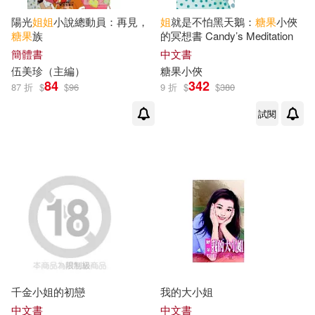
陽光
姐姐
小說總動員：再見，
姐
就是不怕黑天鵝：
糖果
小俠
糖果
族
的冥想書 Candy’s Meditation
簡體書
中文書
伍美珍（主編）
糖果
小俠
84
342
87 折
$
$
96
9 折
$
$
380
試閱
千金小姐的初戀
我的大小姐
中文書
中文書