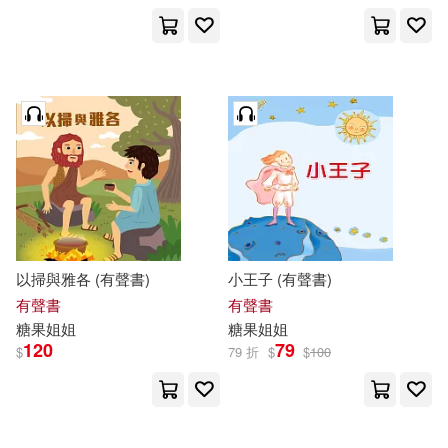
糖果(2)
《意林》編輯部 編(1)
兩色風景(1)
本書編輯部編(1)
糖果姊姊(1)
糖果小俠(1)
以掃與雅各 (有聲書)
小王子 (有聲書)
有聲書
有聲書
出版社
(可複選)
糖果
姐姐
糖果
姐姐
120
79
$
79 折
$
$
100
愛播聽書FM(188)
宇宙光(9)