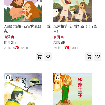
可海外宅配(19)
可港澳店取(18)
人類的始祖─亞當與夏娃 (有聲
兄弟相爭─該隱殺亞伯 (有聲
書)
書)
可新加坡店取(18)
有聲書
有聲書
糖果
姐姐
糖果
姐姐
可菲律賓店取(18)
79
79
79 折
$
$
100
79 折
$
$
100
其他
(可複選)
現在可購買商品(196)
作者/演唱/譯/編/繪(188)