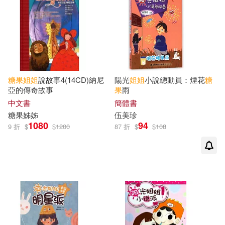
糖果
姐姐
說故事4(14CD)納尼
陽光
姐姐
小說總動員：煙花
糖
亞的傳奇故事
果
雨
中文書
簡體書
糖果
姊姊
伍美珍
1080
94
9 折
$
$
1200
87 折
$
$
108