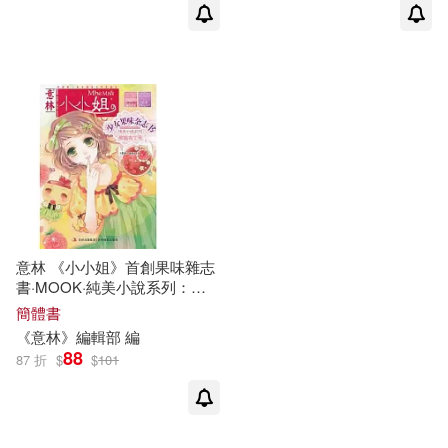
意林 《小小姐》首創果味雜志
書·MOOK·純美小說系列：焦
糖布丁號
簡體書
《意林》編輯部 編
88
87 折
$
$
101