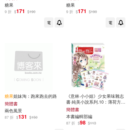
糖果
糖果
171
171
9 折
$
$
190
9 折
$
$
190
電
電
糖果
姐妹淘：跑來跑去的路
《意林·小小姐》少女果味雜志
書·純美小說系列.10：薄荷方糖
簡體書
號
簡體書
兩色風景
131
本書編輯部編
87 折
$
$
150
98
87 折
$
$
113