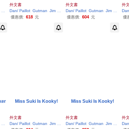
外文書
外文書
外
(
ILT
)
Dan
/
Paillot
Gutman
Jim
(
ILT
)
Dan
/
Paillot
Gutman
Jim
(
ILT
)
Da
618
604
優惠價:
元
優惠價:
元
優
ker
Miss Suki Is Kooky!
Miss Suki Is Kooky!
外文書
外文書
外
(
ILT
)
Dan
/
Paillot
Gutman
Jim
(
ILT
)
Dan
/
Paillot
Gutman
Jim
(
ILT
)
Da