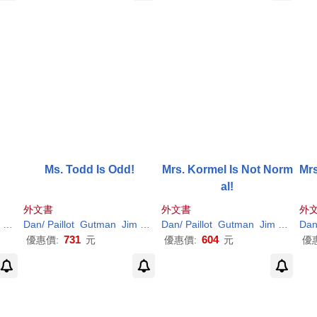
Ms. Todd Is Odd!
Mrs. Kormel Is Not Norm
Mrs
al!
外文書
外文書
外
(
ILT
)
Dan
/
Paillot
Gutman
Jim
(
ILT
)
Dan
/
Paillot
Gutman
Jim
(
ILT
)
Da
731
604
優惠價:
元
優惠價:
元
優