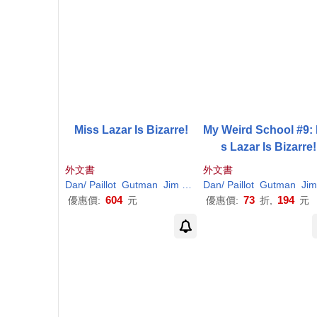
Miss Lazar Is Bizarre!
My Weird School #9:
s Lazar Is Bizarre!
外文書
外文書
Dan
/
Paillot
Gutman
Jim
(
ILT
)
Dan
/
Paillot
Gutman
Jim
604
73
194
優惠價:
元
優惠價:
折,
元