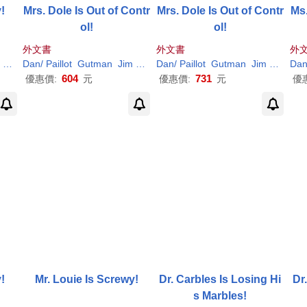
!
Mrs. Dole Is Out of Contr
Mrs. Dole Is Out of Contr
Ms
ol!
ol!
外文書
外文書
外
(
ILT
)
Dan
/
Paillot
Gutman
Jim
(
ILT
)
Dan
/
Paillot
Gutman
Jim
(
ILT
)
Da
604
731
優惠價:
元
優惠價:
元
優
!
Mr. Louie Is Screwy!
Dr. Carbles Is Losing Hi
Dr
s Marbles!