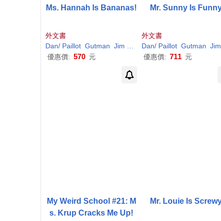
Ms. Hannah Is Bananas!
Mr. Sunny Is Funny
外文書
外文書
Dan
/
Paillot
Gutman
Jim
(
ILT
)
Dan
/
Paillot
Gutman
Jim
570
711
優惠價:
元
優惠價:
元
My Weird School #21: M
Mr. Louie Is Screwy
s. Krup Cracks Me Up!