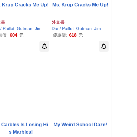
. Krup Cracks Me Up!
Ms. Krup Cracks Me Up!
文書
外文書
n
/
Paillot
Gutman
Jim
(
ILT
)
Dan
/
Paillot
Gutman
Jim
(
ILT
)
604
618
惠價:
元
優惠價:
元
. Carbles Is Losing Hi
My Weird School Daze!
s Marbles!