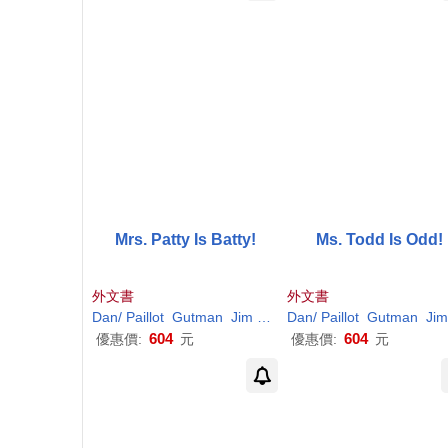
Mrs. Patty Is Batty!
Ms. Todd Is Odd!
外文書
外文書
Dan
/
Paillot
Gutman
Jim
(
ILT
)
Dan
/
Paillot
Gutman
Jim
604
604
優惠價:
元
優惠價:
元