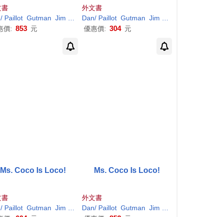
文書
外文書
n
/
Paillot
Gutman
Jim
(
ILT
)
Dan
/
Paillot
Gutman
Jim
(
ILT
)
853
304
惠價:
元
優惠價:
元
Ms. Coco Is Loco!
Ms. Coco Is Loco!
文書
外文書
n
/
Paillot
Gutman
Jim
(
ILT
)
Dan
/
Paillot
Gutman
Jim
(
ILT
)