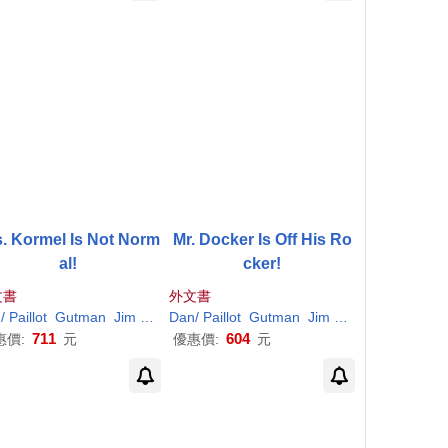
. Kormel Is Not Norm
Mr. Docker Is Off His Ro
al!
cker!
文書
外文書
n
/
Paillot
Gutman
Jim
(
ILT
)
Dan
/
Paillot
Gutman
Jim
(
ILT
)
711
604
惠價:
元
優惠價:
元