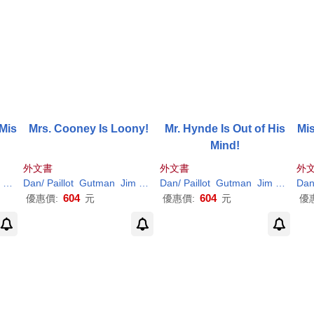
 Mis
Mrs. Cooney Is Loony!
Mr. Hynde Is Out of His
Mis
Mind!
外文書
外文書
外
(
ILT
)
Dan
/
Paillot
Gutman
Jim
(
ILT
)
Dan
/
Paillot
Gutman
Jim
(
ILT
)
Da
604
604
優惠價:
元
優惠價:
元
優