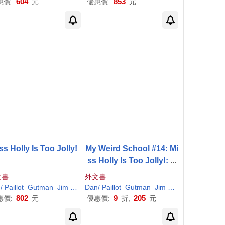
604
853
惠價:
元
優惠價:
元
ss Holly Is Too Jolly!
My Weird School #14: Mi
ss Holly Is Too Jolly!: A
Christmas Holiday Book
文書
外文書
for Kids
n
/
Paillot
Gutman
Jim
(
ILT
)
Dan
/
Paillot
Gutman
Jim
(
ILT
)
802
9
205
惠價:
元
優惠價:
折,
元