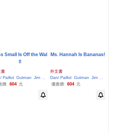
s Small Is Off the Wal
Ms. Hannah Is Bananas!
l!
文書
外文書
n
/
Paillot
Gutman
Jim
(
ILT
)
Dan
/
Paillot
Gutman
Jim
(
ILT
)
604
604
惠價:
元
優惠價:
元