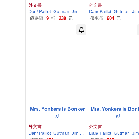
外文書
外文書
Dan
/
Paillot
Gutman
Jim
(
ILT
)
Dan
/
Paillot
Gutman
Jim
9
239
604
優惠價:
折,
元
優惠價:
元
Mrs. Yonkers Is Bonker
Mrs. Yonkers Is Bon
s!
s!
外文書
外文書
Dan
/
Paillot
Gutman
Jim
(
ILT
)
Dan
/
Paillot
Gutman
Jim