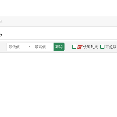
ilt
)
快速到貨
可超取
~
確認