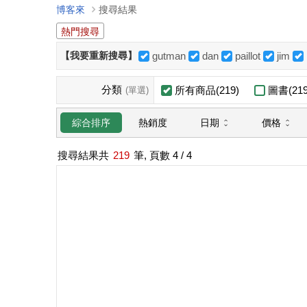
博客來
搜尋結果
熱門搜尋
【我要重新搜尋】
gutman
dan
paillot
jim
分類
所有商品(219)
圖書(219
(單選)
日期
價格
綜合排序
熱銷度
搜尋結果共
219
筆, 頁數
4
/ 4